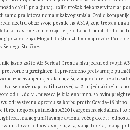
 možda čak i lipnja (juna). Toliki trošak dekonzerviranja i 
adi samo pra letova nema nikakvog smisla. Ovdje kompanije
edu uzeti u obzir svoje posade na A319, koje trebaju imati
eta, ali i avione koji moraju letjeti da ne bi imali dodatne 
g prizemljenja. Mogu li tu što ozbiljno napraviti? Puno n
 više nego što čine.
nije jasno zašto Air Serbia i Croatia nisu jedan od svojih A
 pretvorile u
preighter
, tj. privremeno pretvaranje putnič
vione izbacivanjem sjedala i učvršćivanjem tereta za fiksat
. Ovo se može napraviti brzo (već za 2-3 tjedna) i relativno 
gom od III. do VI. mjeseca je bila enormna, sa ovim preight
i svu zdravstvenu opremu za borbu protiv Covida-19 bitno
nije i brže nego sa putničkim A320 i cargom na sjedalima i to 
eightera, manjeg uništavanje aviona, većeg dolet i jednosta
tovar i istovar, jednostavnije učvršćivanje tereta, manja po