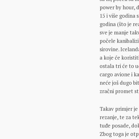
power by hour, d
15 i više godina 
godina (što je re
sve je manje tak
počele kanibaliz
sirovine. Iceland
a koje će koristi
ostala tri će to 
cargo avione i k
neće još dugo bit
zračni promet sta
Takav primjer je
rezanje, te za te
tuđe posade, dok
Zbog toga je otp