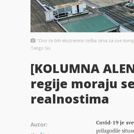
"Ovo će biti ekstremno teška zima za sve kompan
Tango Six
[KOLUMNA ALEN
regije moraju se
realnostima
Covid-19 je sv
Autor:
prilagodile situac