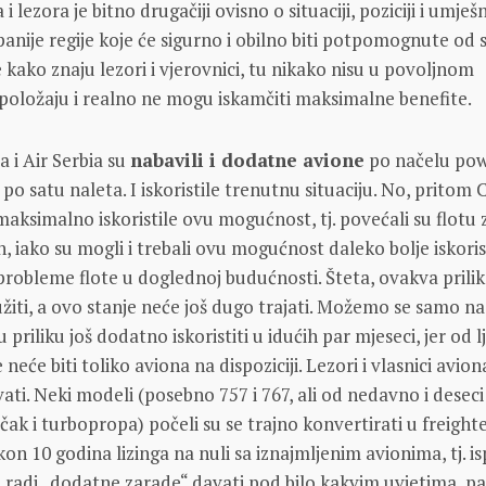
i lezora je bitno drugačiji ovisno o situaciji, poziciji i umješ
nije regije koje će sigurno i obilno biti potpomognute od 
e kako znaju lezori i vjerovnici, tu nikako nisu u povoljnom
oložaju i realno ne mogu iskamčiti maksimalne benefite.
a i Air Serbia su
nabavili i dodatne avione
po načelu pow
e po satu naleta. I iskoristile trenutnu situaciju. No, pritom 
 maksimalno iskoristile ovu mogućnost, tj. povećali su flotu 
 iako su mogli i trebali ovu mogućnost daleko bolje iskorist
 probleme flote u doglednoj budućnosti. Šteta, ovakva prilik
iti, a ovo stanje neće još dugo trajati. Možemo se samo na
priliku još dodatno iskoristiti u idućih par mjeseci, jer od l
 neće biti toliko aviona na dispoziciji. Lezori i vlasnici avion
ati. Neki modeli (posebno 757 i 767, ali od nedavno i deseci
čak i turbopropa) počeli su se trajno konvertirati u freighte
kon 10 godina lizinga na nuli sa iznajmljenim avionima, tj. isp
ih radi „dodatne zarade“ davati pod bilo kakvim uvjetima, pa