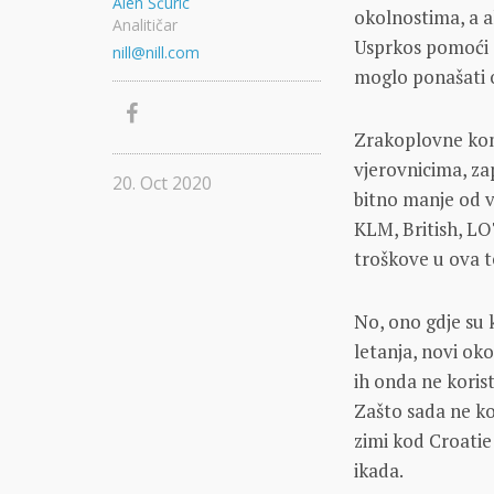
Alen Šćuric
okolnostima, a ak
Analitičar
Usprkos pomoći d
nill@nill.com
moglo ponašati o
Zrakoplovne kom
vjerovnicima, za
20. Oct 2020
bitno manje od v
KLM, British, LO
troškove u ova t
No, ono gdje su
letanja, novi oko
ih onda ne korist
Zašto sada ne ko
zimi kod Croatie
ikada.