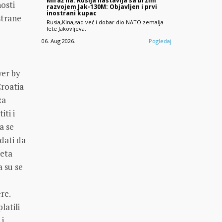
Miraž na: Rusija nastavlja sa brzim
nosti
razvojem Jak-130M: Objavljen i prvi
inostrani kupac
strane
Rusia,Kina,sad već i dobar dio NATO zemalja
lete Jakovljeva.
06. Aug 2026.
Pogledaj
er by
Croatia
za
iti i
a se
dati da
jeta
a su se
re.
latili
 i