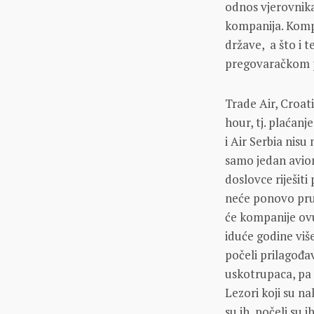
odnos vjerovnika 
kompanija. Kompa
države, a što i t
pregovaračkom p
Trade Air, Croati
hour, tj. plaćanj
i Air Serbia nisu
samo jedan avion,
doslovce riješiti
neće ponovo pruž
će kompanije ovu 
iduće godine više
počeli prilagođav
uskotrupaca, pa 
Lezori koji su na
su ih, počeli su 