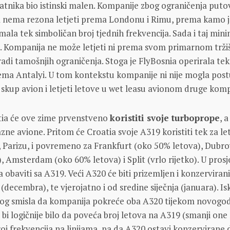
latnika bio istinski malen. Kompanije zbog ograničenja puto
a nema rezona letjeti prema Londonu i Rimu, prema kamo j
imala tek simboličan broj tjednih frekvencija. Sada i taj mi
. Kompanija ne može letjeti ni prema svom primarnom trži
radi tamošnjih ograničenja. Stoga je FlyBosnia operirala tek
rema Antalyi. U tom kontekstu kompanije ni nije mogla post
ti skup avion i letjeti letove u wet leasu avionom druge komp
atia će ove zime prvenstveno
koristiti svoje turboprope
, 
zne avione. Pritom će Croatia svoje A319 koristiti tek za l
Parizu, i povremeno za Frankfurt (oko 50% letova), Dubro
, Amsterdam (oko 60% letova) i Split (vrlo rijetko). U pros
 obaviti sa A319. Veći A320 će biti prizemljen i konzerviran
(decembra), te vjerojatno i od sredine siječnja (januara). I
og smisla da kompanija pokreće oba A320 tijekom novogod
 bi logičnije bilo da poveća broj letova na A319 (smanji one
broj frekvencija na linijama, pa da A320 ostavi konzervirane 