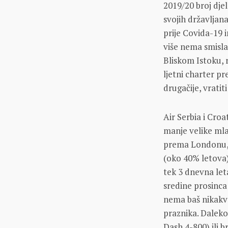
2019/20 broj dje
svojih državljan
prije Covida-19 
više nema smisla
Bliskom Istoku, 
ljetni charter p
drugačije, vrati
Air Serbia i Cro
manje velike mla
prema Londonu, 
(oko 40% letova)
tek 3 dnevna leta
sredine prosinca 
nema baš nikakv
praznika. Daleko
Dash 4-800) ili 