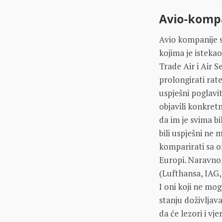
Avio-kompa
Avio kompanije s
kojima je istekao
Trade Air i Air S
prolongirati rate
uspješni poglavi
objavili konkret
da im je svima b
bili uspješni ne
komparirati sa o
Europi. Naravno, 
(Lufthansa, IAG, 
I oni koji ne m
stanju doživljava
da će lezori i vj