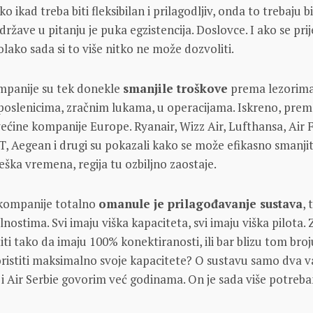
o ikad treba biti fleksibilan i prilagodljiv, onda to trebaju bi
ržave u pitanju je puka egzistencija. Doslovce. I ako se prij
lako sada si to više nitko ne može dozvoliti.
panije su tek donekle
smanjile troškove
prema lezorima
poslenicima, zračnim lukama, u operacijama. Iskreno, prem
ećine kompanije Europe. Ryanair, Wizz Air, Lufthansa, Air 
T, Aegean i drugi su pokazali kako se može efikasno smanjit
eška vremena, regija tu ozbiljno zaostaje.
 kompanije totalno
omanule je prilagođavanje sustava
, 
lnostima. Svi imaju viška kapaciteta, svi imaju viška pilota.
iti tako da imaju 100% konektiranosti, ili bar blizu tom bro
ristiti maksimalno svoje kapacitete? O sustavu samo dva v
 i Air Serbie govorim već godinama. On je sada više potreb