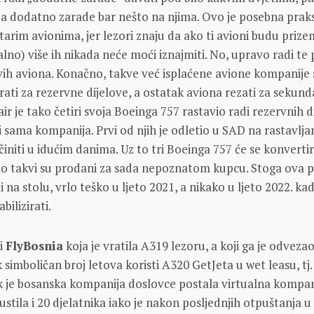
a dodatno zarade bar nešto na njima. Ovo je posebna prak
starim avionima, jer lezori znaju da ako ti avioni budu prize
alno) više ih nikada neće moći iznajmiti. No, upravo radi te
vih aviona. Konačno, takve već isplaćene avione kompanije 
irati za rezervne dijelove, a ostatak aviona rezati za sekun
air je tako četiri svoja Boeinga 757 rastavio radi rezervnih d
ti sama kompanija. Prvi od njih je odletio u SAD na rastavljan
učiniti u idućim danima. Uz to tri Boeinga 757 će se konvertir
ao takvi su prodani za sada nepoznatom kupcu. Stoga ova pr
i na stolu, vrlo teško u ljeto 2021, a nikako u ljeto 2022. ka
bilizirati.
 i
FlyBosnia
koja je vratila A319 lezoru, a koji ga je odveza
k simboličan broj letova koristi A320 GetJeta u wet leasu, tj.
 je bosanska kompanija doslovce postala virtualna kompan
ustila i 20 djelatnika iako je nakon posljednjih otpuštanja 