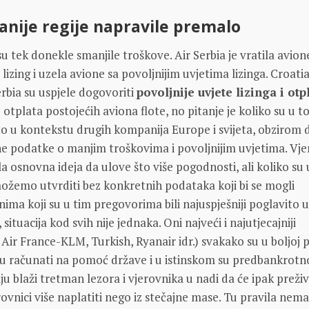
nije regije napravile premalo
u tek donekle smanjile troškove. Air Serbia je vratila avion
 lizing i uzela avione sa povoljnijim uvjetima lizinga. Croatia
erbia su uspjele dogovoriti
povoljnije uvjete lizinga i otp
 otplata postojećih aviona flote, no pitanje je koliko su u t
to u kontekstu drugih kompanija Europe i svijeta, obzirom 
ne podatke o manjim troškovima i povoljnijim uvjetima. Vj
ila osnovna ideja da ulove što više pogodnosti, ali koliko su
 možemo utvrditi bez konkretnih podataka koji bi se mogli
nima koji su u tim pregovorima bili najuspješniji poglavito 
situacija kod svih nije jednaka. Oni najveći i najutjecajniji
Air France-KLM, Turkish, Ryanair idr.) svakako su u boljoj po
ogu računati na pomoć države i u istinskom su predbankrot
ju blaži tretman lezora i vjerovnika u nadi da će ipak preživj
erovnici više naplatiti nego iz stečajne mase. Tu pravila nema