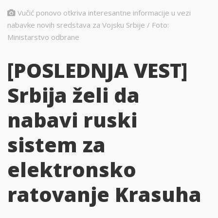
Vučić ponovo otkriva interesantne informacije u vezi
nabavke novih sredstava za Vojsku Srbije / Foto:
Ministarstvo odbrane
[POSLEDNJA VEST]
Srbija želi da
nabavi ruski
sistem za
elektronsko
ratovanje Krasuha