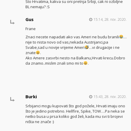
Sto Hrvatima, kakva su oni pretnja Srbiji, cak ni ozbiljne
BL nemaju? :S
Gus
15:14, 28. nov. 2020.
Frane
Znaci necete napadati ako vas Ameri ne budu branili
…
nije to nista novo od vas,nekada Austrijanci,pa
Svabe,sad u novije vrijeme Ameri
…vi drugacije i ne
znate
.
Ako Amere zasvrbi nesto na Balkanu,Hrvati krecu.Dobro
da znamo..mislim znali smo mi to
.
Burki
15:43, 28. nov. 2020.
Srbijanci mogu kupovati što god požele, Hrvati imaju ono
što je jedino potrebno. Hellfire, Spike, TOW….Pa neka se
netko busa u prsa koliko god želi, kada mu svi ti brojevi
ništa ne znače :)