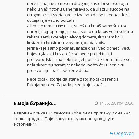
neće njima, nego nekom drugom, zašto bi se oko toga
neko u Vašingtonu uznemiravao, da ulazi u sukobe na
drugom kraju sveta kad je izvesno da se nijedna sfera
uticaja nije večno održala.
A lepo je tamo u NATO-u, smeš da kupiš samo što ti se
naredi, najpaprenije, probaj samo da kupiš veću količinu
raketa zemlja-zemlja velikog dometa, ili barem koju
krstareću lansiranu iz aviona, pa da vidiš.
Jerina.-1 je samo početak, imaće ona i veći domet i veću
bojevu glavu, i krstareće se ovde projektuju, i
protivbrodske, ima sebi ramjet potiska 8 tona, imaće se i
neki skromniji scramjet nekada, nešto će i u serijsku
proizvodnju, pa će se već videti…
Neće točak istorije da stane zato što tako Frencis
Fukujama i deo Zapada priželjkuju, znaš…
Е,моја бУранијо…
14:05, 28. nov. 2020.
Извршен приказ 11 тенкова.Хоће ли да прикажу и она 282
тенка продата Пајистану што су их наводно „жути
истопили“?
Odgovori