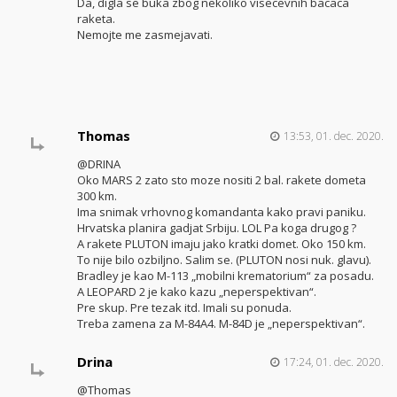
Da, digla se buka zbog nekoliko visecevnih bacaca
raketa.
Nemojte me zasmejavati.
Thomas
13:53, 01. dec. 2020.
@DRINA
Oko MARS 2 zato sto moze nositi 2 bal. rakete dometa
300 km.
Ima snimak vrhovnog komandanta kako pravi paniku.
Hrvatska planira gadjat Srbiju. LOL Pa koga drugog ?
A rakete PLUTON imaju jako kratki domet. Oko 150 km.
To nije bilo ozbiljno. Salim se. (PLUTON nosi nuk. glavu).
Bradley je kao M-113 „mobilni krematorium“ za posadu.
A LEOPARD 2 je kako kazu „neperspektivan“.
Pre skup. Pre tezak itd. Imali su ponuda.
Treba zamena za M-84A4. M-84D je „neperspektivan“.
Drina
17:24, 01. dec. 2020.
@Thomas