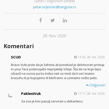
Glavni i odgovorni urednik
petar.vojinovic@tangosix.rs
28. Nov 2020
Komentari
SCUD
13:43, 28. nov. 2020.
Bravo Vule jeste da je šahista ali ponekad je delotvoran pristup
in your face potencijalni neprijatelji Srbije. Šta da se krije lepo
izbaciš na sunce pa ko treba nek se misli da li već imamo
krasuhu ili je kupujemo ili blefiramo a uzimamo nešto peto.
Odgovori
PakleniVuk
17:17, 28. nov. 2020.
Za sve je kriv pasulj serviran u dekanteru.