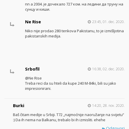
nn а 2004. је дочекало 727 ком. на ледини да труну на
сунцу и киши.
Ne Rise
23:45, 01. dec. 2020.
Niko nije prodao 280 tenkova Pakistanu, to je izmišljotina
pakistanskih medija.
Srbofil
16:38, 02. dec. 2020.
@Ne Rise
Treba reci da su hteli da kupe 240 M-84ki, bili su jako
impresionirani.
Burki
14:20, 28. nov. 2020.
Baš čitam medije u Srbiji. T72 „najmoćnije naoružanje na svijetu“
:) Da ih nema na Balkanu, trebalo bi ih izmisliti. ehehe
Odgovori