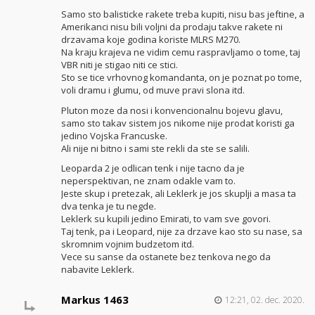
Samo sto balisticke rakete treba kupiti, nisu bas jeftine, a
Amerikanci nisu bili voljni da prodaju takve rakete ni
drzavama koje godina koriste MLRS M270.
Na kraju krajeva ne vidim cemu raspravljamo o tome, taj
VBR niti je stigao niti ce stici.
Sto se tice vrhovnog komandanta, on je poznat po tome,
voli dramu i glumu, od muve pravi slona itd.
Pluton moze da nosi i konvencionalnu bojevu glavu,
samo sto takav sistem jos nikome nije prodat koristi ga
jedino Vojska Francuske.
Ali nije ni bitno i sami ste rekli da ste se salili.
Leoparda 2 je odlican tenk i nije tacno da je
neperspektivan, ne znam odakle vam to.
Jeste skup i pretezak, ali Leklerk je jos skuplji a masa ta
dva tenka je tu negde.
Leklerk su kupili jedino Emirati, to vam sve govori.
Taj tenk, pa i Leopard, nije za drzave kao sto su nase, sa
skromnim vojnim budzetom itd.
Vece su sanse da ostanete bez tenkova nego da
nabavite Leklerk.
Markus 1463
12:21, 02. dec. 2020.