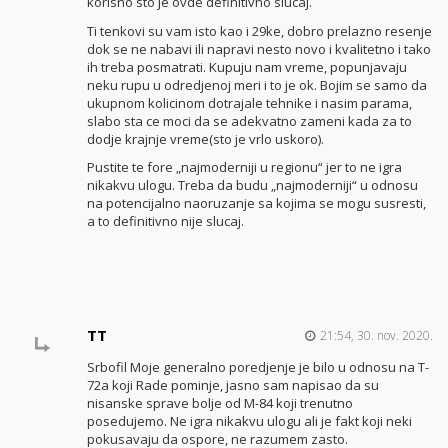
korisno sto je ovde definitivno slucaj.
Ti tenkovi su vam isto kao i 29ke, dobro prelazno resenje
dok se ne nabavi ili napravi nesto novo i kvalitetno i tako
ih treba posmatrati. Kupuju nam vreme, popunjavaju
neku rupu u odredjenoj meri i to je ok. Bojim se samo da
ukupnom kolicinom dotrajale tehnike i nasim parama,
slabo sta ce moci da se adekvatno zameni kada za to
dodje krajnje vreme(sto je vrlo uskoro).
Pustite te fore „najmoderniji u regionu“ jer to ne igra
nikakvu ulogu. Treba da budu „najmoderniji“ u odnosu
na potencijalno naoruzanje sa kojima se mogu susresti,
a to definitivno nije slucaj.
TT
21:54, 30. nov. 2020.
Srbofil Moje generalno poredjenje je bilo u odnosu na T-
72a koji Rade pominje, jasno sam napisao da su
nisanske sprave bolje od M-84 koji trenutno
posedujemo. Ne igra nikakvu ulogu ali je fakt koji neki
pokusavaju da ospore, ne razumem zasto.