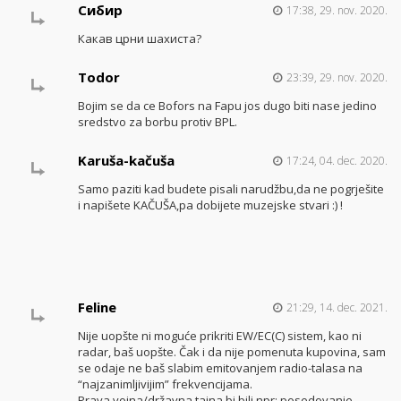
Сибир
17:38, 29. nov. 2020.
Какав црни шахиста?
Todor
23:39, 29. nov. 2020.
Bojim se da ce Bofors na Fapu jos dugo biti nase jedino
sredstvo za borbu protiv BPL.
Karuša-kačuša
17:24, 04. dec. 2020.
Samo paziti kad budete pisali narudžbu,da ne pogrješite
i napišete KAČUŠA,pa dobijete muzejske stvari :) !
Feline
21:29, 14. dec. 2021.
Nije uopšte ni moguće prikriti EW/EC(C) sistem, kao ni
radar, baš uopšte. Čak i da nije pomenuta kupovina, sam
se odaje ne baš slabim emitovanjem radio-talasa na
“najzanimljivijim” frekvencijama.
Prava vojna/državna tajna bi bili npr: posedovanje