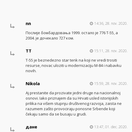
nn
14:36, 28. nov. 2020.
Послије бомбардовања 1999. остало је 776 Т-55, а
2004. је дочекало 727 ком.
TT
15:11, 28. nov. 2020.
T-55 je beznedezno star tenk na koji ne vredi trositi
resurse, novac uloziti u modernizaciju M-84 i nabavku
novih.
Nikola
15:59, 28. nov. 2020.
Aj prestanite da prozivate jedni druge na nacionalnoj
osnovi. Iako priznajem da su Hrvati usled istoriijskih
prilika na višem stupnju društvenog razvoja, zaista ne
razumem zašto provociraju ponosne Srbende koji
čekaju samo da se busaju u grudi.
дане
13:47, 01. dec. 2020.