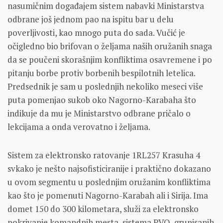
nasumičnim događajem sistem nabavki Ministarstva
odbrane još jednom pao na ispitu bar u delu
poverljivosti, kao mnogo puta do sada. Vučić je
očigledno bio brifovan o željama naših oružanih snaga
da se poučeni skorašnjim konfliktima osavremene i po
pitanju borbe protiv borbenih bespilotnih letelica.
Predsednik je sam u poslednjih nekoliko meseci više
puta pomenjao sukob oko Nagorno-Karabaha što
indikuje da mu je Ministarstvo odbrane pričalo o
lekcijama a onda verovatno i željama.
Sistem za elektronsko ratovanje 1RL257 Krasuha 4
svkako je nešto najsofisticiranije i praktično dokazano
u ovom segmentu u poslednjim oružanim konfliktima
kao što je pomenuti Nagorno-Karabah ali i Sirija. Ima
domet 150 do 300 kilometara, služi za elektronsko
pokrivanje komandnih mesta, sistema PVO, grupisanih