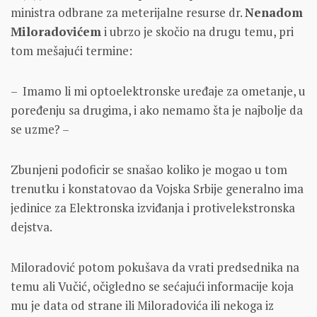
ministra odbrane za meterijalne resurse dr.
Nenadom
Miloradovićem
i ubrzo je skočio na drugu temu, pri
tom mešajući termine:
– Imamo li mi optoelektronske uređaje za ometanje, u
poređenju sa drugima, i ako nemamo šta je najbolje da
se uzme? –
Zbunjeni podoficir se snašao koliko je mogao u tom
trenutku i konstatovao da Vojska Srbije generalno ima
jedinice za Elektronska izviđanja i protivelekstronska
dejstva.
Miloradović potom pokušava da vrati predsednika na
temu ali Vučić, očigledno se sećajući informacije koja
mu je data od strane ili Miloradovića ili nekoga iz