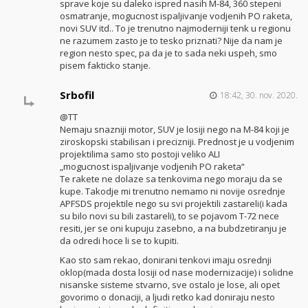
sprave koje su daleko ispred nasih M-84, 360 stepeni
osmatranje, mogucnost ispaljivanje vodjenih PO raketa,
novi SUV itd.. To je trenutno najmoderniji tenk u regionu
ne razumem zasto je to tesko priznati? Nije da nam je
region nesto spec, pa da je to sada neki uspeh, smo
pisem fakticko stanje.
Srbofil
18:42, 30. nov. 2020.
@TT
Nemaju snazniji motor, SUV je losiji nego na M-84 koji je
ziroskopski stabilisan i precizniji. Prednost je u vodjenim
projektilima samo sto postoji veliko ALI
„mogucnost ispaljivanje vodjenih PO raketa“
Te rakete ne dolaze sa tenkovima nego moraju da se
kupe. Takodje mi trenutno nemamo ni novije osrednje
APFSDS projektile nego su svi projektili zastareli(i kada
su bilo novi su bili zastareli), to se pojavom T-72 nece
resiti, jer se oni kupuju zasebno, a na bubdzetiranju je
da odredi hoce li se to kupiti.
Kao sto sam rekao, donirani tenkovi imaju osrednji
oklop(mada dosta losiji od nase modernizacije) i solidne
nisanske sisteme stvarno, sve ostalo je lose, ali opet
govorimo o donaciji, a ljudi retko kad doniraju nesto