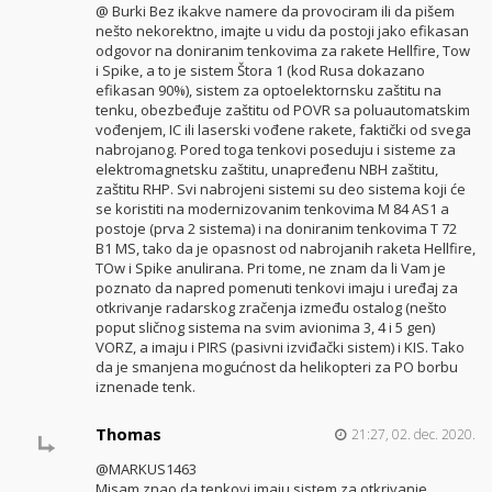
@ Burki Bez ikakve namere da provociram ili da pišem
nešto nekorektno, imajte u vidu da postoji jako efikasan
odgovor na doniranim tenkovima za rakete Hellfire, Tow
i Spike, a to je sistem Štora 1 (kod Rusa dokazano
efikasan 90%), sistem za optoelektornsku zaštitu na
tenku, obezbeđuje zaštitu od POVR sa poluautomatskim
vođenjem, IC ili laserski vođene rakete, faktički od svega
nabrojanog. Pored toga tenkovi poseduju i sisteme za
elektromagnetsku zaštitu, unapređenu NBH zaštitu,
zaštitu RHP. Svi nabrojeni sistemi su deo sistema koji će
se koristiti na modernizovanim tenkovima M 84 AS1 a
postoje (prva 2 sistema) i na doniranim tenkovima T 72
B1 MS, tako da je opasnost od nabrojanih raketa Hellfire,
TOw i Spike anulirana. Pri tome, ne znam da li Vam je
poznato da napred pomenuti tenkovi imaju i uređaj za
otkrivanje radarskog zračenja između ostalog (nešto
poput sličnog sistema na svim avionima 3, 4 i 5 gen)
VORZ, a imaju i PIRS (pasivni izviđački sistem) i KIS. Tako
da je smanjena mogućnost da helikopteri za PO borbu
iznenade tenk.
Thomas
21:27, 02. dec. 2020.
@MARKUS1463
Misam znao da tenkovi imaju sistem za otkrivanje