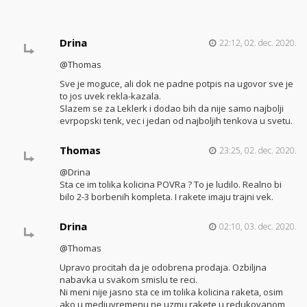
Drina
22:12, 02. dec. 2020.
@Thomas
Sve je moguce, ali dok ne padne potpis na ugovor sve je
to jos uvek rekla-kazala.
Slazem se za Leklerk i dodao bih da nije samo najbolji
evrpopski tenk, vec i jedan od najboljih tenkova u svetu.
Thomas
23:25, 02. dec. 2020.
@Drina
Sta ce im tolika kolicina POVRa ? To je ludilo. Realno bi
bilo 2-3 borbenih kompleta. I rakete imaju trajni vek.
Drina
02:10, 03. dec. 2020.
@Thomas
Upravo procitah da je odobrena prodaja. Ozbiljna
nabavka u svakom smislu te reci.
Ni meni nije jasno sta ce im tolika kolicina raketa, osim
ako u medjuvremenu ne uzmu rakete u redukovanom