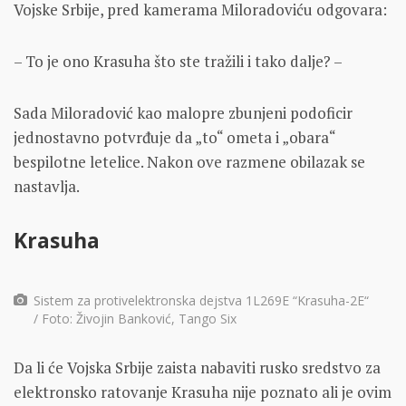
Vojske Srbije, pred kamerama Miloradoviću odgovara:
– To je ono Krasuha što ste tražili i tako dalje? –
Sada Miloradović kao malopre zbunjeni podoficir
jednostavno potvrđuje da „to“ ometa i „obara“
bespilotne letelice. Nakon ove razmene obilazak se
nastavlja.
Krasuha
Sistem za protivelektronska dejstva 1L269E “Krasuha-2E“
/ Foto: Živojin Banković, Tango Six
Da li će Vojska Srbije zaista nabaviti rusko sredstvo za
elektronsko ratovanje Krasuha nije poznato ali je ovim