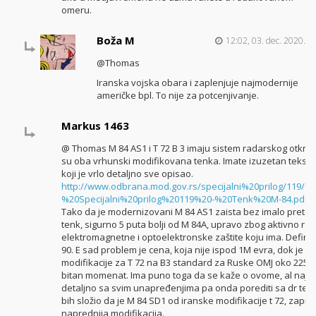
omeru.
Boža M
12:02, 03. dec. 2020.
@Thomas
Iranska vojska obara i zaplenjuje najmodernije
američke bpl. To nije za potcenjivanje.
Markus 1463
@ Thomas M 84 AS1 i T 72 B 3 imaju sistem radarskog otkriva
su oba vrhunski modifikovana tenka. Imate izuzetan tekst 
koji je vrlo detaljno sve opisao.
http://www.odbrana.mod.gov.rs/specijalni%20prilog/119
%20Specijalni%20prilog%20119%20-%20Tenk%20M-84.pdf
Tako da je modernizovani M 84 AS1 zaista bez imalo preter
tenk, sigurno 5 puta bolji od M 84A, upravo zbog aktivno re
elektromagnetne i optoelektronske zaštite koju ima. Definiti
90. E sad problem je cena, koja nije ispod 1M evra, dok je r
modifikacije za T 72 na B3 standard za Ruske OMJ oko 225.00
bitan momenat. Ima puno toga da se kaže o ovome, al najbo
detaljno sa svim unapređenjima pa onda porediti sa dr ten
bih složio da je M 84 SD1 od iranske modifikacije t 72, zap
naprednija modifikacija.