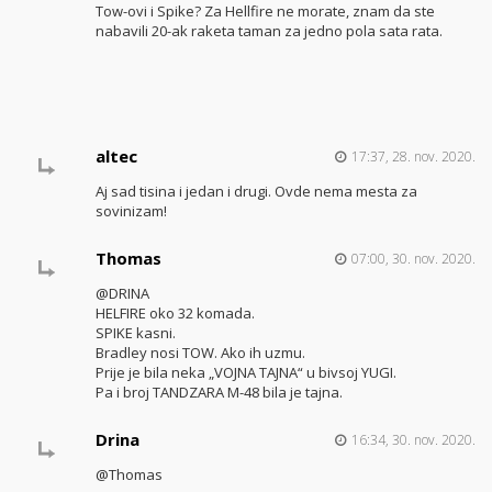
Tow-ovi i Spike? Za Hellfire ne morate, znam da ste
nabavili 20-ak raketa taman za jedno pola sata rata.
altec
17:37, 28. nov. 2020.
Aj sad tisina i jedan i drugi. Ovde nema mesta za
sovinizam!
Thomas
07:00, 30. nov. 2020.
@DRINA
HELFIRE oko 32 komada.
SPIKE kasni.
Bradley nosi TOW. Ako ih uzmu.
Prije je bila neka „VOJNA TAJNA“ u bivsoj YUGI.
Pa i broj TANDZARA M-48 bila je tajna.
Drina
16:34, 30. nov. 2020.
@Thomas