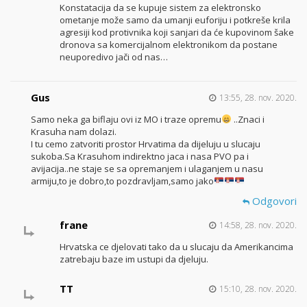
Konstatacija da se kupuje sistem za elektronsko
ometanje može samo da umanji euforiju i potkreše krila
agresiji kod protivnika koji sanjari da će kupovinom šake
dronova sa komercijalnom elektronikom da postane
neuporedivo jači od nas…
Gus
13:55, 28. nov. 2020.
Samo neka ga biflaju ovi iz MO i traze opremu
..Znaci i
Krasuha nam dolazi.
I tu cemo zatvoriti prostor Hrvatima da dijeluju u slucaju
sukoba.Sa Krasuhom indirektno jaca i nasa PVO pa i
avijacija..ne staje se sa opremanjem i ulaganjem u nasu
armiju,to je dobro,to pozdravljam,samo jako
Odgovori
frane
14:58, 28. nov. 2020.
Hrvatska ce djelovati tako da u slucaju da Amerikancima
zatrebaju baze im ustupi da djeluju.
TT
15:10, 28. nov. 2020.