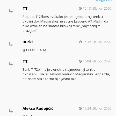
TT
15:13, 28. nov. 2020.
Pa pazi, T-72bms svakako jeste najmoderniji tenk u
okolini dok Madjarskoj ne stigne Leopard A7. Mislim da
niko ozbiljan ne smatra bilo koji tenk „najmocnijim
oruzijem“.
Burki
15:32, 28. nov. 2020.
@TT FACEPALM
TT
16:04, 28. nov. 2020.
Burki T-72b1ms je trenutno najmoderniji tenk u
okruzenju, sa izuzetkom buducih Madjarskih Leoparda,
ne znam sta ti tacno nije jasno tu?
Aleksa Radojičić
19:24, 28. nov. 2020.