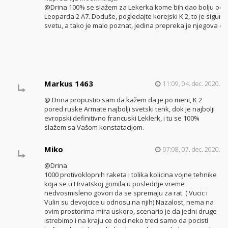
@Drina 100% se slažem za Lekerka kome bih dao bolju oc
Leoparda 2 A7. Doduše, pogledajte korejski K 2, to je sigurno
svetu, a tako je malo poznat, jedina prepreka je njegova ce
Markus 1463
11:09, 04. dec. 2020.
@ Drina propustio sam da kažem da je po meni, K 2
pored ruske Armate najbolji svetski tenk, dok je najbolji
evropski definitivno francuski Leklerk, i tu se 100%
slažem sa Vašom konstatacijom.
Miko
07:08, 07. dec. 2020.
@Drina
1000 protivoklopnih raketa i tolika kolicina vojne tehnike
koja se u Hrvatskoj gomila u poslednje vreme
nedvosmisleno govori da se spremaju za rat. ( Vucic i
Vulin su devojcice u odnosu na njih) Nazalost, nema na
ovim prostorima mira uskoro, scenario je da jedni druge
istrebimo i na kraju ce doci neko treci samo da pocisti