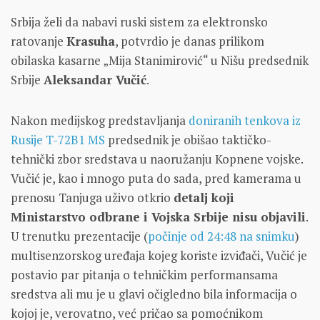
Srbija želi da nabavi ruski sistem za elektronsko
ratovanje
Krasuha
, potvrdio je danas prilikom
obilaska kasarne „Mija Stanimirović“ u Nišu predsednik
Srbije
Aleksandar Vučić
.
Nakon medijskog predstavljanja
doniranih tenkova iz
Rusije T-72B1 MS
predsednik je obišao taktičko-
tehnički zbor sredstava u naoružanju Kopnene vojske.
Vučić je, kao i mnogo puta do sada, pred kamerama u
prenosu Tanjuga uživo otkrio
detalj koji
Ministarstvo odbrane i Vojska Srbije nisu objavili
.
U trenutku prezentacije (
počinje od 24:48 na snimku
)
multisenzorskog uređaja kojeg koriste izviđači, Vučić je
postavio par pitanja o tehničkim performansama
sredstva ali mu je u glavi očigledno bila informacija o
kojoj je, verovatno, već pričao sa pomoćnikom