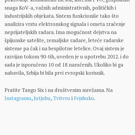
snaga KoV-a, važnih administrativnih, političkih i
industrijskih objekata. Sistem funkcioniše tako što
analizira vrstu elektronskog signala i ometa zračenje
neprijateljskih radara. Ima mogućnost dejstva na
špijunske satelite, zemaljske radare, leteće radarske
sisteme pa čak i na bespilotne letelice. Ovaj sistem je
razvijan tokom 90-tih, uveden je u upotrebu 2012. i do
sada je isporučeno 10 od 18 naručenih. Ukoliko bi ga
nabavila, Srbija bi bila prvi evropski korisnik.
Pratite Tango Six i na društvenim mrežama. Na
Instagramu
,
Jutjubu
,
Tviteru
i
Fejsbuku
.