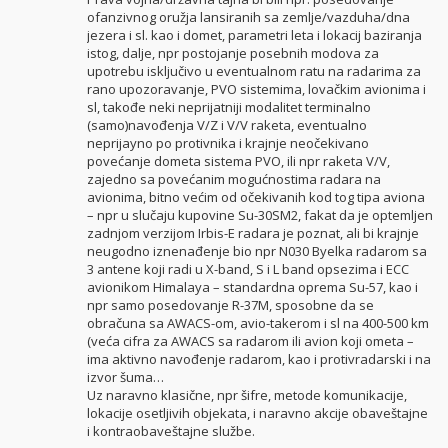
ofanzivnog oružja lansiranih sa zemlje/vazduha/dna
jezera i sl. kao i domet, parametri leta i lokacij baziranja
istog, dalje, npr postojanje posebnih modova za
upotrebu isključivo u eventualnom ratu na radarima za
rano upozoravanje, PVO sistemima, lovačkim avionima i
sl, takođe neki neprijatniji modalitet terminalno
(samo)navođenja V/Z i V/V raketa, eventualno
neprijayno po protivnika i krajnje neočekivano
povećanje dometa sistema PVO, ili npr raketa V/V,
zajedno sa povećanim mogućnostima radara na
avionima, bitno većim od očekivanih kod tog tipa aviona
– npr u slučaju kupovine Su-30SM2, fakat da je optemljen
zadnjom verzijom Irbis-E radara je poznat, ali bi krajnje
neugodno iznenađenje bio npr N030 Byelka radarom sa
3 antene koji radi u X-band, S i L band opsezima i ECC
avionikom Himalaya – standardna oprema Su-57, kao i
npr samo posedovanje R-37M, sposobne da se
obračuna sa AWACS-om, avio-takerom i sl na 400-500 km
(veća cifra za AWACS sa radarom ili avion koji ometa –
ima aktivno navođenje radarom, kao i protivradarski i na
izvor šuma…
Uz naravno klasične, npr šifre, metode komunikacije,
lokacije osetljivih objekata, i naravno akcije obaveštajne
i kontraobaveštajne službe.