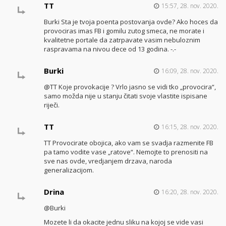
TT
15:57, 28. nov. 2020.
Burki Sta je tvoja poenta postovanja ovde? Ako hoces da
provociras imas FB i gomilu zutog smeca, ne morate i
kvalitetne portale da zatrpavate vasim nebuloznim
raspravama na nivou dece od 13 godina. -.-
Burki
16:09, 28. nov. 2020.
@TT Koje provokacije ? Vrlo jasno se vidi tko „provocira“,
samo možda nije u stanju čitati svoje vlastite ispisane
riječi.
TT
16:15, 28. nov. 2020.
TT Provocirate obojica, ako vam se svadja razmenite FB
pa tamo vodite vase „ratove“. Nemojte to prenositi na
sve nas ovde, vredjanjem drzava, naroda
generalizacijom.
Drina
16:20, 28. nov. 2020.
@Burki
Mozete li da okacite jednu sliku na kojoj se vide vasi