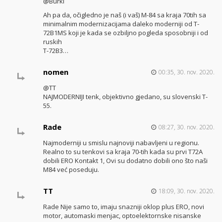
@Burki
Ah pa da, očigledno je naš (i vaš) M-84 sa kraja 70tih sa
minimalnim modernizacijama daleko moderniji od T-
72B1MS koji je kada se ozbiljno pogleda sposobniji i od
ruskih
T-72B3…
nomen
00:35, 30. nov. 2020.
@TT
NAJMODERNIJI tenk, objektivno gjedano, su slovenski T-
55.
Rade
08:27, 30. nov. 2020.
Najmoderniji u smislu najnoviji nabavljeni u regionu.
Realno to su tenkovi sa kraja 70-tih kada su prvi T72A
dobili ERO Kontakt 1, Ovi su dodatno dobili ono što naši
M84 već poseduju.
TT
18:09, 30. nov. 2020.
Rade Nije samo to, imaju snazniji oklop plus ERO, novi
motor, automaski menjac, optoelektornske nisanske