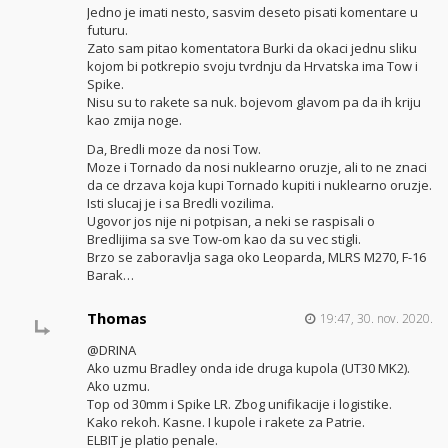
Jedno je imati nesto, sasvim deseto pisati komentare u
futuru.
Zato sam pitao komentatora Burki da okaci jednu sliku
kojom bi potkrepio svoju tvrdnju da Hrvatska ima Tow i
Spike.
Nisu su to rakete sa nuk. bojevom glavom pa da ih kriju
kao zmija noge.
Da, Bredli moze da nosi Tow.
Moze i Tornado da nosi nuklearno oruzje, ali to ne znaci
da ce drzava koja kupi Tornado kupiti i nuklearno oruzje.
Isti slucaj je i sa Bredli vozilima.
Ugovor jos nije ni potpisan, a neki se raspisali o
Bredlijima sa sve Tow-om kao da su vec stigli.
Brzo se zaboravlja saga oko Leoparda, MLRS M270, F-16
Barak…
Thomas
19:47, 30. nov. 2020.
@DRINA
Ako uzmu Bradley onda ide druga kupola (UT30 MK2).
Ako uzmu.
Top od 30mm i Spike LR. Zbog unifikacije i logistike.
Kako rekoh. Kasne. I kupole i rakete za Patrie.
ELBIT je platio penale.