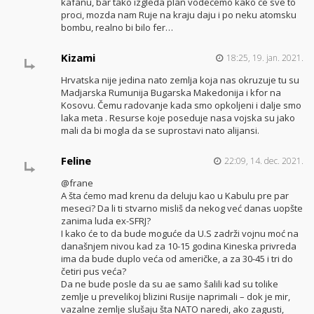
kafanu, bar tako izgleda plan vodecemo kako ce sve to
proci, mozda nam Ruje na kraju daju i po neku atomsku
bombu, realno bi bilo fer…
Kizami
18:25, 19. jan. 2021.
Hrvatska nije jedina nato zemlja koja nas okruzuje tu su
Madjarska Rumunija Bugarska Makedonija i kfor na
Kosovu. Čemu radovanje kada smo opkoljeni i dalje smo
laka meta . Resurse koje poseduje nasa vojska su jako
mali da bi mogla da se suprostavi nato alijansi.
Feline
22:09, 14. dec. 2021.
@frane
A šta ćemo mad krenu da deluju kao u Kabulu pre par
meseci? Da li ti stvarno misliš da nekog već danas uopšte
zanima luda ex-SFRJ?
I kako će to da bude moguće da U.S zadrži vojnu moć na
današnjem nivou kad za 10-15 godina Kineska privreda
ima da bude duplo veća od američke, a za 30-45 i tri do
četiri pus veća?
Da ne bude posle da su ae samo šalili kad su tolike
zemlje u prevelikoj blizini Rusije naprimali – dok je mir,
vazalne zemlje slušaju šta NATO naredi, ako zagusti,