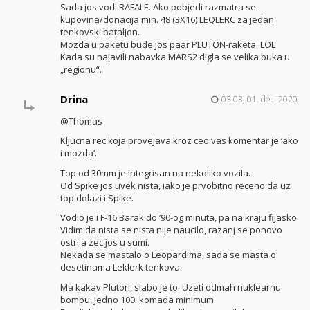
Sada jos vodi RAFALE. Ako pobjedi razmatra se
kupovina/donacija min. 48 (3X16) LEQLERC za jedan
tenkovski bataljon.
Mozda u paketu bude jos paar PLUTON-raketa. LOL
Kada su najavili nabavka MARS2 digla se velika buka u
„regionu“.
Drina
03:03, 01. dec. 2020.
@Thomas
Kljucna rec koja provejava kroz ceo vas komentar je ‘ako
i mozda’.
Top od 30mm je integrisan na nekoliko vozila.
Od Spike jos uvek nista, iako je prvobitno receno da uz
top dolazi i Spike.
Vodio je i F-16 Barak do ’90-og minuta, pa na kraju fijasko.
Vidim da nista se nista nije naucilo, razanj se ponovo
ostri a zec jos u sumi.
Nekada se mastalo o Leopardima, sada se masta o
desetinama Leklerk tenkova.
Ma kakav Pluton, slabo je to. Uzeti odmah nuklearnu
bombu, jedno 100. komada minimum.