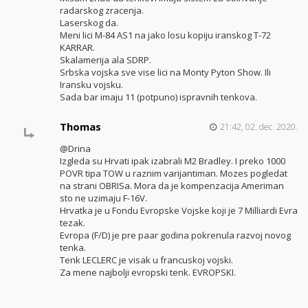
radarskog zracenja.
Laserskog da.
Meni lici M-84 AS1 na jako losu kopiju iranskog T-72
KARRAR.
Skalamerija ala SDRP.
Srbska vojska sve vise lici na Monty Pyton Show. Ili
Iransku vojsku.
Sada bar imaju 11 (potpuno) ispravnih tenkova.
Thomas
21:42, 02. dec. 2020.
@Drina
Izgleda su Hrvati ipak izabrali M2 Bradley. I preko 1000
POVR tipa TOW u raznim varijantiman. Mozes pogledat
na strani OBRISa. Mora da je kompenzacija Ameriman
sto ne uzimaju F-16V.
Hrvatka je u Fondu Evropske Vojske koji je 7 Milliardi Evra
tezak.
Evropa (F/D) je pre paar godina pokrenula razvoj novog
tenka.
Tenk LECLERC je visak u francuskoj vojski.
Za mene najbolji evropski tenk. EVROPSKI.