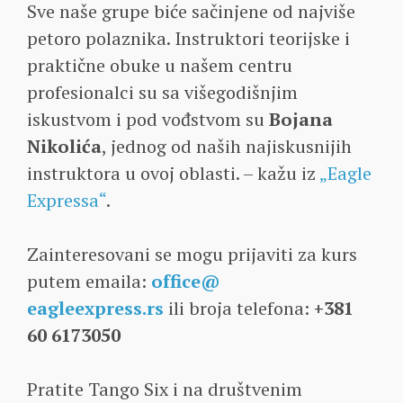
Sve naše grupe biće sačinjene od najviše
petoro polaznika. Instruktori teorijske i
praktične obuke u našem centru
profesionalci su sa višegodišnjim
iskustvom i pod vođstvom su
Bojana
Nikolića
, jednog od naših najiskusnijih
instruktora u ovoj oblasti. – kažu iz
„Eagle
Expressa“
.
Zainteresovani se mogu prijaviti za kurs
putem emaila:
office@
eagleexpress.rs
ili broja telefona:
+381
60 6173050
Pratite Tango Six i na društvenim