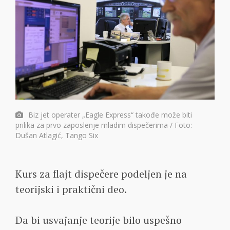
Biz jet operater „Eagle Express“ takođe može biti
prilika za prvo zaposlenje mladim dispečerima / Foto:
Dušan Atlagić, Tango Six
Kurs za flajt dispečere podeljen je na
teorijski i praktični deo.
Da bi usvajanje teorije bilo uspešno