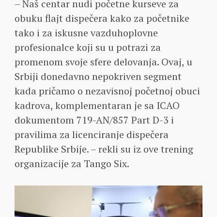
– Naš centar nudi početne kurseve za
obuku flajt dispečera kako za početnike
tako i za iskusne vazduhoplovne
profesionalce koji su u potrazi za
promenom svoje sfere delovanja. Ovaj, u
Srbiji donedavno nepokriven segment
kada pričamo o nezavisnoj početnoj obuci
kadrova, komplementaran je sa ICAO
dokumentom 719-AN/857 Part D-3 i
pravilima za licenciranje dispečera
Republike Srbije. – rekli su iz ove trening
organizacije za Tango Six.