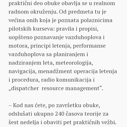
praktični deo obuke obavlja se u realnom
radnom okruženju. Od predmeta tu je
većina onih koja je poznata polaznicima
pilotskih kurseva: pravila i propisi,
uopšteno poznavanje vazduhoplova i
motora, principi letenja, performanse
vazduhoplova sa planiranjem i
nadziranjem leta, meteorologija,
navigacija, menadžment operacija letenja
i procedura, radio komunikacija i
„dispatcher resource management“.
– Kod nas ćete, po završetku obuke,
odslušati ukupno 240 časova teorije za
šest nedelja i obaviti pet praktičnih vežbi.