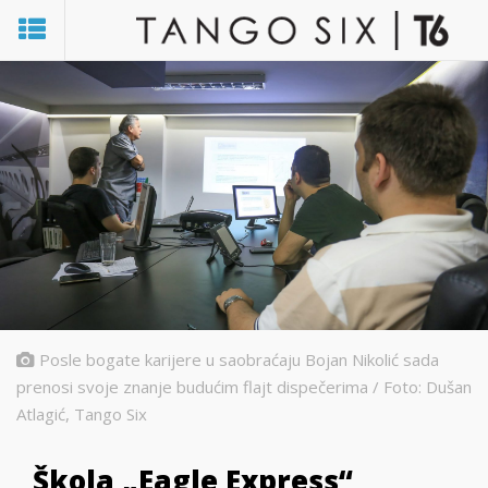
Posle bogate karijere u saobraćaju Bojan Nikolić sada
prenosi svoje znanje budućim flajt dispečerima / Foto: Dušan
Atlagić, Tango Six
Škola „Eagle Express“