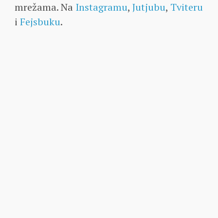
mrežama. Na
Instagramu
,
Jutjubu
,
Tviteru
i
Fejsbuku
.