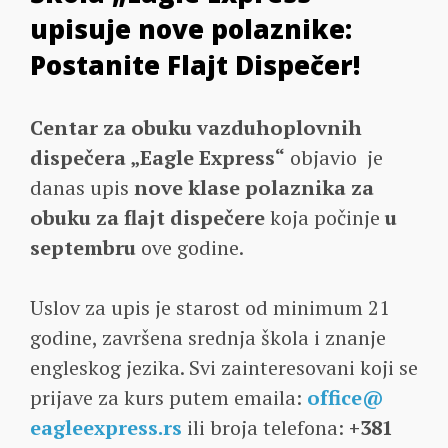
upisuje nove polaznike:
Postanite Flajt Dispečer!
Centar za obuku vazduhoplovnih
dispečera „Eagle Express“
objavio je
danas upis
nove klase polaznika za
obuku za flajt dispečere
koja počinje
u
septembru
ove godine.
Uslov za upis je starost od minimum 21
godine, završena srednja škola i znanje
engleskog jezika. Svi zainteresovani koji se
prijave za kurs putem emaila:
office@
eagleexpress.rs
ili broja telefona:
+381