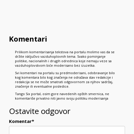
Komentari
Prilikom komentarisanja tekstova na portalu molimo vas da se
držite isključivo vazduhoplovnih tema. Svako pominjanje
politike, nacionalnih i drugih odrednica koje nemaju veze sa
vazduhoplovstvom biće moderisano bez izuzetka.
Svi komentari na portalu su predmoderisani, odobravanje bilo
kog komentara bilo kog značenja ne odražava stav redakcije i
redakcija se ne može smatrati odgovornom za njihov sadržaj,
značenje ili eventualne posledice.
Tango Six portal, osim gore navedenih opštih smernica, ne
komentariše privatno niti javno svoju politiku moderisanja
Ostavite odgovor
Komentar
*