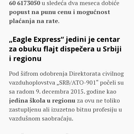
60 6173050
u sledeća dva meseca dobiće
popust na punu cenu i mogućnost
plaćanja na rate
.
„Eagle Express“ jedini je centar
za obuku flajt dispečera u Srbiji
i regionu
Pod šifrom odobrenja Direktorata civilnog
vazduhoplovstva „SRB/ATO-901“ počeli su
sa radom 9. decembra 2015. godine kao
jedina škola u regionu
za ovu ne toliko
zastupljenu ali izuzetno bitnu profesiju u
vazdušnom saobraćaju.