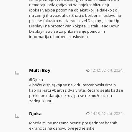
nemoraju prilagodjavati na objekat blizu ociju
(pokazivac) pa potom na objekat koji je daleko ( cilj
na zemlji ili u vazduhu). Znaci u borbenim uslovoma
pilot se fokusira na Haead Level Display , Head Up
Display i na prostor van kokpita. Ostali Head Down
Display-i su vise za prikazivanje pomocnih
informacija u borbenim uslovima.
Multi Boy
12:42, 02. okt. 2024.
@Djuka
A bočni displej koji se ne vidi. Pervanovski dizajn
kao na Fiatu Abarth s dva vrata. Recaro seats kad se
preklope udaraju u krov, pa se ne može ući na
zadnju klupu.
Djuka
14:18, 02. okt. 2024.
Mozda mi ne mozemo oceniti preglednost bosnih
ekrancica na osnovu ove jedne slike.