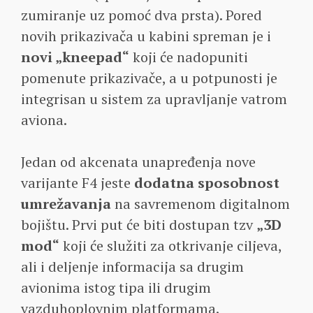
zumiranje uz pomoć dva prsta). Pored
novih prikazivača u kabini spreman je i
novi „kneepad“
koji će nadopuniti
pomenute prikazivače, a u potpunosti je
integrisan u sistem za upravljanje vatrom
aviona.
Jedan od akcenata unapređenja nove
varijante F4 jeste
dodatna sposobnost
umrežavanja
na savremenom digitalnom
bojištu. Prvi put će biti dostupan tzv
„3D
mod“
koji će služiti za otkrivanje ciljeva,
ali i deljenje informacija sa drugim
avionima istog tipa ili drugim
vazduhoplovnim platformama.