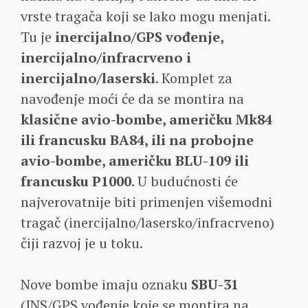
vrste tragača koji se lako mogu menjati.
Tu je
inercijalno/GPS vođenje,
inercijalno/infracrveno i
inercijalno/laserski
. Komplet za
navođenje moći će da se montira na
klasične avio-bombe, američku Mk84
ili francusku BA84, ili na probojne
avio-bombe, američku BLU-109 ili
francusku P1000
. U budućnosti će
najverovatnije biti primenjen višemodni
tragač (inercijalno/lasersko/infracrveno)
čiji razvoj je u toku.
Nove bombe imaju oznaku
SBU-31
(INS/GPS vođenje koje se montira na