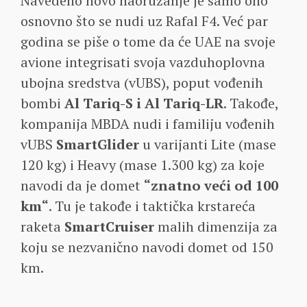
Navedeno novo naoružanje je samo ono
osnovno što se nudi uz Rafal F4. Već par
godina se piše o tome da će UAE na svoje
avione integrisati svoja vazduhoplovna
ubojna sredstva (vUBS), poput vođenih
bombi
Al Tariq-S i Al Tariq-LR
. Takođe,
kompanija MBDA nudi i familiju vođenih
vUBS
SmartGlider
u varijanti Lite (mase
120 kg) i Heavy (mase 1.300 kg) za koje
navodi da je domet
“znatno veći od 100
km“
. Tu je takođe i taktička krstareća
raketa
SmartCruiser
malih dimenzija za
koju se nezvanično navodi domet od 150
km.