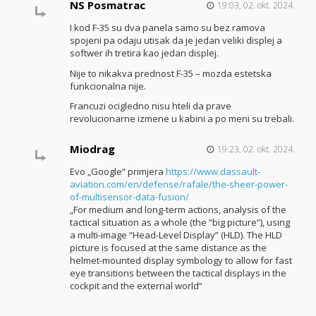
NS Posmatrac
19:03, 02. okt. 2024.
I kod F-35 su dva panela samo su bez ramova
spojeni pa odaju utisak da je jedan veliki displej a
softwer ih tretira kao jedan displej.
Nije to nikakva prednost F-35 – mozda estetska
funkcionalna nije.
Francuzi ocigledno nisu hteli da prave
revolucionarne izmene u kabini a po meni su trebali.
Miodrag
19:23, 02. okt. 2024.
Evo „Google“ primjera
https://www.dassault-
aviation.com/en/defense/rafale/the-sheer-power-
of-multisensor-data-fusion/
„For medium and long-term actions, analysis of the
tactical situation as a whole (the “big picture”), using
a multi-image “Head-Level Display” (HLD). The HLD
picture is focused at the same distance as the
helmet-mounted display symbology to allow for fast
eye transitions between the tactical displays in the
cockpit and the external world“