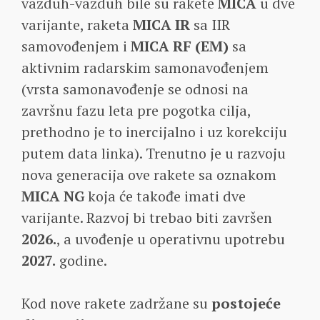
vazduh-vazduh bile su rakete
MICA
u dve
varijante, raketa
MICA IR
sa IIR
samovođenjem i
MICA RF (EM)
sa
aktivnim radarskim samonavođenjem
(vrsta samonavođenje se odnosi na
završnu fazu leta pre pogotka cilja,
prethodno je to inercijalno i uz korekciju
putem data linka). Trenutno je u razvoju
nova generacija ove rakete sa oznakom
MICA NG
koja će takođe imati dve
varijante. Razvoj bi trebao biti završen
2026.
, a uvođenje u operativnu upotrebu
2027.
godine.
Kod nove rakete zadržane su
postojeće