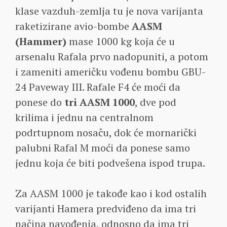
klase vazduh-zemlja tu je nova varijanta
raketizirane avio-bombe
AASM
(Hammer)
mase 1000 kg koja će u
arsenalu Rafala prvo nadopuniti, a potom
i zameniti američku vođenu bombu GBU-
24 Paveway III. Rafale F4 će moći da
ponese do
tri AASM 1000
, dve pod
krilima i jednu na centralnom
podrtupnom nosaču, dok će mornarički
palubni Rafal M moći da ponese samo
jednu koja će biti podvešena ispod trupa.
Za AASM 1000 je takođe kao i kod ostalih
varijanti Hamera predviđeno da ima tri
načina navođenja, odnosno da ima tri