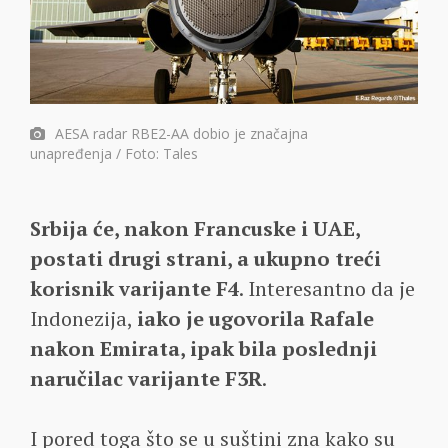
AESA radar RBE2-AA dobio je značajna
unapređenja / Foto: Tales
Srbija će, nakon Francuske i UAE,
postati drugi strani, a ukupno treći
korisnik varijante F4
. Interesantno da je
Indonezija,
iako je ugovorila Rafale
nakon Emirata, ipak bila poslednji
naručilac varijante F3R
.
I pored toga što se u suštini zna kako su