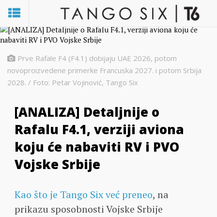
Prve Rafale F4 (F4.1) dobijaju UAE 2026, potom
novoproizvedene primerke Francuska 2027. i potom Srbija
2028. / Foto: Petar Vojinović, Tango Six
[ANALIZA] Detaljnije o
Rafalu F4.1, verziji aviona
koju će nabaviti RV i PVO
Vojske Srbije
Kao što je Tango Six već preneo
, na
prikazu sposobnosti Vojske Srbije