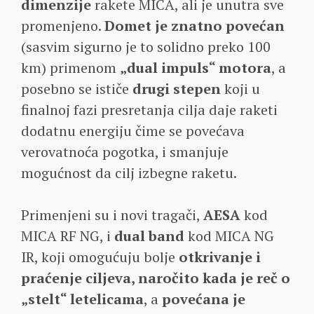
dimenzije
rakete MICA, ali je unutra sve
promenjeno.
Domet je znatno povećan
(sasvim sigurno je to solidno preko 100
km) primenom
„dual impuls“ motora
, a
posebno se ističe
drugi stepen
koji u
finalnoj fazi presretanja cilja daje raketi
dodatnu energiju čime se povećava
verovatnoća pogotka, i smanjuje
mogućnost da cilj izbegne raketu.
Primenjeni su i novi tragači,
AESA
kod
MICA RF NG, i
dual band
kod MICA NG
IR, koji omogućuju bolje
otkrivanje i
praćenje ciljeva, naročito kada je reč o
„stelt“ letelicama
, a
povećana je