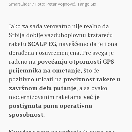
SmartGlider / Foto: Petar Vojinović, Tango Six
Iako za sada verovatno nije realno da
Srbija dobije vazduhoplovnu krstareću
raketu
SCALP EG
, navešćemo da je i ona
dorađena i osavremenjena. Pre svega je
rađeno na
povećanju otpornosti GPS
prijemnika na ometanje,
što će
pozitivno uticati na
preciznost rakete u
završnom delu putanje
, a sa ovako
modernizovanim raketama
već je
postignuta puna operativna
sposobnost
.