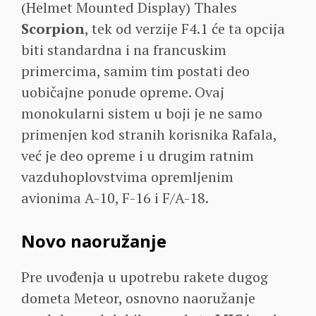
(Helmet Mounted Display) Thales
Scorpion
, tek od verzije F4.1 će ta opcija
biti standardna i na francuskim
primercima, samim tim postati deo
uobičajne ponude opreme. Ovaj
monokularni sistem u boji je ne samo
primenjen kod stranih korisnika Rafala,
već je deo opreme i u drugim ratnim
vazduhoplovstvima opremljenim
avionima A-10, F-16 i F/A-18.
Novo naoružanje
Pre uvođenja u upotrebu rakete dugog
dometa Meteor, osnovno naoružanje