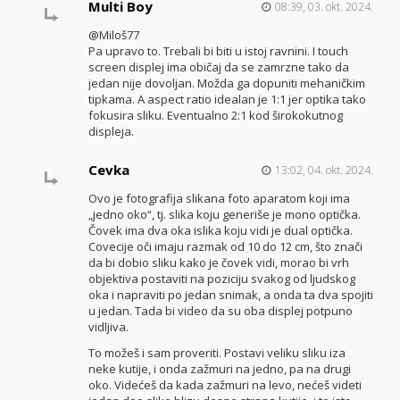
Multi Boy
08:39, 03. okt. 2024.
@Miloš77
Pa upravo to. Trebali bi biti u istoj ravnini. I touch
screen displej ima običaj da se zamrzne tako da
jedan nije dovoljan. Možda ga dopuniti mehaničkim
tipkama. A aspect ratio idealan je 1:1 jer optika tako
fokusira sliku. Eventualno 2:1 kod širokokutnog
displeja.
Cevka
13:02, 04. okt. 2024.
Ovo je fotografija slikana foto aparatom koji ima
„jedno oko“, tj. slika koju generiše je mono optička.
Čovek ima dva oka islika koju vidi je dual optička.
Covecije oči imaju razmak od 10 do 12 cm, što znači
da bi dobio sliku kako je čovek vidi, morao bi vrh
objektiva postaviti na poziciju svakog od ljudskog
oka i napraviti po jedan snimak, a onda ta dva spojiti
u jedan. Tada bi video da su oba displej potpuno
vidljiva.
To možeš i sam proveriti. Postavi veliku sliku iza
neke kutije, i onda zažmuri na jedno, pa na drugi
oko. Videćeš da kada zažmuri na levo, nećeš videti