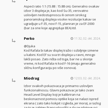
Aspect ratio 1:1 (15.88 : 15.88 cm). Generalno ovakav
izbor 3 displeja je, kao kod Su-35, verovatno
uslovljen nedostupnoscu ili cenom sirokog
panoramskog displeja visoke rezolucije kakav se
ugradjuje u F-35, novi F-15, planiran je za EF-2000
(bar za one koje apgrejduje BEA) itd.
Perko
11:32, 02. okt. 2024.
@Djuka
Kod Rafala bi takav displej tražio i ozbiljnije izmene
u kabini. Kod EF su sva tri displeja u ravni, mnogo
lakši posao. Zato ništa od toga, bar ne u skorije
vreme, ni kod Rafala ni kod F-16 (imaju generalno
sličnu konfiguraciju po više osnova).
Miodrag
12:03, 02. okt. 2024.
Izbor ovakvih pokazivaca je primarno uslovljen
funkcionalnoscu. Glavni pokazivac je tako zvani
Head Level Display koji je kalibriran na
beskonacnost pomocu optike koja se nalazi ispred
ekrana ( zato tako kokpit i izgleda, jer mora), a razlog
za to je zahtjev Francuskog RV-a da se pilotove oci