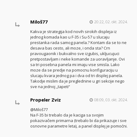
Miloš77
20:22, 02. okt. 2024.
Kakva je strategija kod novih sirokih displeja iz
jednog komada kao u F-35 i Su-57 u slucaju
prestanka rada samog panela.? Kontam da se to ne
desava bas cesto, ali moze, i onda sta? Crn
pravougaonik i bukvalno sve izgubis, ukljucujuci
pretpostavljam i neke komande za uoravljanje. Ovi
sa tri posebna panela mi imaju vise smisla. Lako
moze da se predje na pomocnu konfiguraciju u
slucaju kvara jednog pa i dva od tri displej panela.
Takodje mislim da je preglednine u gri sekcije nego
sve na jednoj „tapeti“
Propeler Zviz
08:09, 03. okt. 2024.
@Miloš77
Na F-35 bi trebalo da je kaciga sa svojim
pokazivačem primarna (trebalo bi da prikazuje i sve
osnovne parametre leta), a panel displej je pomoćni.