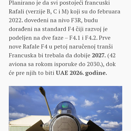
Planirano je da svi postojeći francuski
Rafali (verzije B, C i M) koji su do februara
2022. dovedeni na nivo F3R, budu
dorađeni na standard F4 čiji razvoj je
podeljen na dve faze – F4.1 i F4.2. Prve
nove Rafale F4 u petoj naručenoj tranši
Francuska bi trebala da dobije
2027.
(42
aviona sa rokom isporuke do 2030.), dok
će pre njih to biti
UAE 2026. godine.