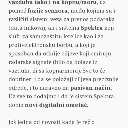
vazduhu tako i na kopnu/moru
, uz
pomoć
fuzije senzora
, među kojima su i
različiti sistemi veza za prenos podataka
(data linkova), ali i sistema
Spektra
koji
služi za samozaštitu letelice kao i za
protivelektronsku borbu, a koji je
sposoban da otkrije ciljeve koji emituju
radarske signale (bilo da dolaze iz
vazduha ili sa kopna/mora). Sve to će
doprineti i da se položaji ciljeva preciznije
odrede, i to naravno na
pasivan način
.
Uz sve to dodajmo i da je sistem Spektra
dobio
novi digitalni ometač
.
Još jedna od novosti kada je reč o