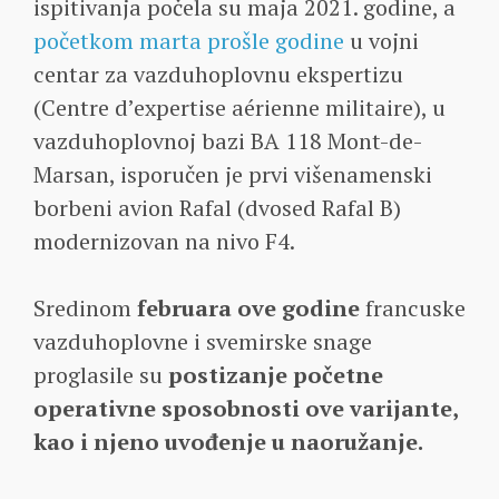
ispitivanja počela su maja 2021. godine, a
početkom marta prošle godine
u vojni
centar za vazduhoplovnu ekspertizu
(Centre d’expertise aérienne militaire), u
vazduhoplovnој bazi BA 118 Mont-de-
Marsan, isporučen je prvi višenamenski
borbeni avion Rafal (dvosed Rafal B)
modernizovan na nivo F4.
Sredinom
februara ove godine
francuske
vazduhoplovne i svemirske snage
proglasile su
postizanje početne
operativne sposobnosti ove varijante,
kao i njeno uvođenje u naoružanje.