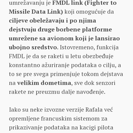
umrežavanju je
FMDL link (Fighter to
Missile Data Link)
koji omogućuje da
ciljeve obeležavaju i po njima
dejstvuju druge borbene platforme
umrežene sa avionom koji je lansirao
ubojno sredstvo
. Istovremeno, funkcija
FMDL je da se raketi u letu obezbeđuje
konstantno ažuriranje podataka o cilju, a
to se pre svega primenjuje tokom dejstava
na
velikim dometima
, sve dok senzori
rakete ne preuzmu dalje navođenje.
Iako su neke izvozne verzije Rafala već
opremljene francuskim sistemom za
prikazivanje podataka na kacigi pilota