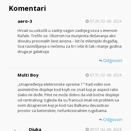
Komentari
aero-3
07:29, 02. okt. 2024.
Hrvati su uskočili u zadnji vagon zadnjeg voza s imenom
Rafale. Trefilo se. Obzirom na munjevita dešavanja ako
dovuku preostalih šest aviona – bit če milenijski događaj.
Sva razmišljanja o nečemu za tri i više ili čak i manje godina
druga je galaksija.
Odgovori
Multi Boy
07:31, 02. okt. 2024.
„Unapređenja elektronske opreme ? “ Kad vidim ove
asimetrične displeje kod kojih ne znaš koji je aspect ratio
slabo mi dođe. Pilot ne može dobro da vidi bočne displeje
od centralnog. Izgleda da su francuzi imali isti problem sa
ovim dizajnerom koji je kod nas Balkanu devastirao
prostor sa betonskim, nefunkcionalnim rugobama.
Odgovori
Djuka
09:57, 02. okt. 2024.