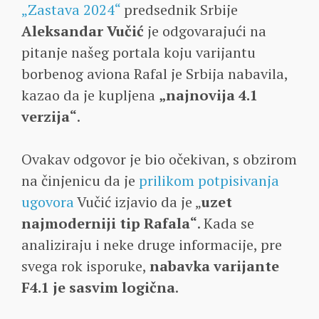
„Zastava 2024“
predsednik Srbije
Aleksandar Vučić
je odgovarajući na
pitanje našeg portala koju varijantu
borbenog aviona Rafal je Srbija nabavila,
kazao da je kupljena
„najnovija 4.1
verzija“
.
Ovakav odgovor je bio očekivan, s obzirom
na činjenicu da je
prilikom potpisivanja
ugovora
Vučić izjavio da je „
uzet
najmoderniji tip Rafala“
. Kada se
analiziraju i neke druge informacije, pre
svega rok isporuke,
nabavka varijante
F4.1 je sasvim logična
.