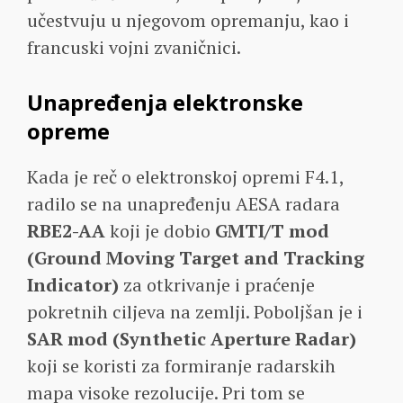
učestvuju u njegovom opremanju, kao i
francuski vojni zvaničnici.
Unapređenja elektronske
opreme
Kada je reč o elektronskoj opremi F4.1,
radilo se na unapređenju AESA radara
RBE2-AA
koji je dobio
GMTI/T
mod
(Ground Moving Target and Tracking
Indicator)
za otkrivanje i praćenje
pokretnih ciljeva na zemlji. Poboljšan je i
SAR mod
(Synthetic Aperture Radar)
koji se koristi za formiranje radarskih
mapa visoke rezolucije. Pri tom se