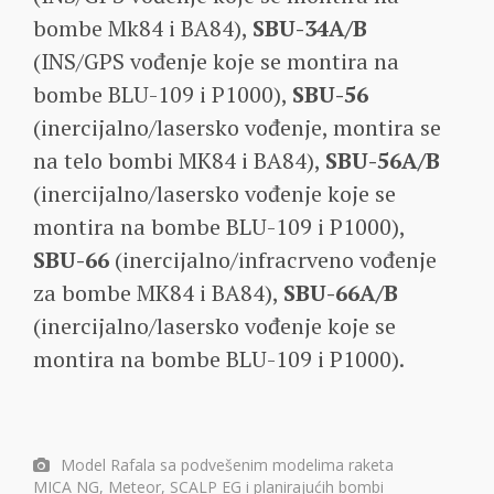
bombe Mk84 i BA84),
SBU-34A/B
(INS/GPS vođenje koje se montira na
bombe BLU-109 i P1000),
SBU-56
(inercijalno/lasersko vođenje, montira se
na telo bombi MK84 i BA84),
SBU-56A/B
(inercijalno/lasersko vođenje koje se
montira na bombe BLU-109 i P1000),
SBU-66
(inercijalno/infracrveno vođenje
za bombe MK84 i BA84),
SBU-66A/B
(inercijalno/lasersko vođenje koje se
montira na bombe BLU-109 i P1000).
Model Rafala sa podvešenim modelima raketa
MICA NG, Meteor, SCALP EG i planirajućih bombi