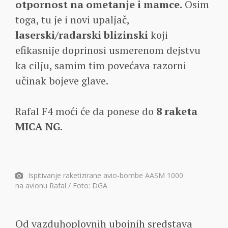
otpornost na ometanje i mamce.
Osim
toga, tu je i novi upaljač,
laserski/radarski blizinski
koji
efikasnije doprinosi usmerenom dejstvu
ka cilju, samim tim povećava razorni
učinak bojeve glave.
Rafal F4 moći će da ponese do
8 raketa
MICA NG.
Ispitivanje raketizirane avio-bombe AASM 1000
na avionu Rafal / Foto: DGA
Od vazduhoplovnih ubojnih sredstava