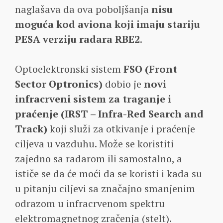
naglašava da ova poboljšanja
nisu
moguća kod aviona koji imaju stariju
PESA verziju radara RBE2
.
Optoelektronski sistem
FSO (Front
Sector Optronics)
dobio je
novi
infracrveni sistem za traganje i
praćenje (IRST – Infra-Red Search and
Track)
koji služi za otkivanje i praćenje
ciljeva u vazduhu. Može se koristiti
zajedno sa radarom ili samostalno, a
ističe se da će moći da se koristi i kada su
u pitanju ciljevi sa značajno smanjenim
odrazom u infracrvenom spektru
elektromagnetnog zračenja (stelt).