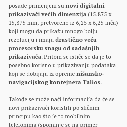
posade primenjeni su
novi digitalni
prikazivači većih dimenzija
(15,875 x
15,875 mm, pretvoreno iz 6,25 x 6,25 inča)
koji mogu da prikažu mnogo bolju
rezoluciju i imaju
drastično veću
procesorsku snagu od sadašnjih
prikazivača
. Pritom se ističe se da je to
posebno korisno u prikazivanju podataka
koji se dobijaju iz opreme
nišansko-
navigacijskog kontejnera Talios
.
Takođe se može naći informacija da će se
novi prikazivači koristiti po sličnim
principu kao što je to mobilnim
telefonima (spominje se na primer