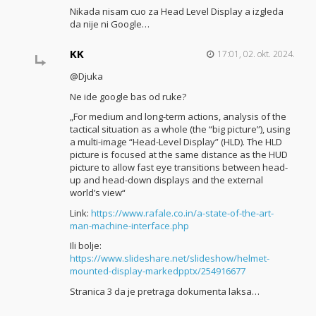
Nikada nisam cuo za Head Level Display a izgleda
da nije ni Google…
KK
17:01, 02. okt. 2024.
@Djuka
Ne ide google bas od ruke?
„For medium and long-term actions, analysis of the
tactical situation as a whole (the “big picture”), using
a multi-image “Head-Level Display” (HLD). The HLD
picture is focused at the same distance as the HUD
picture to allow fast eye transitions between head-
up and head-down displays and the external
world’s view“
Link:
https://www.rafale.co.in/a-state-of-the-art-
man-machine-interface.php
Ili bolje:
https://www.slideshare.net/slideshow/helmet-
mounted-display-markedpptx/254916677
Stranica 3 da je pretraga dokumenta laksa…