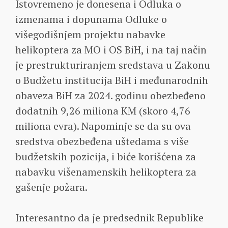
Istovremeno je donesena i Odluka o
izmenama i dopunama Odluke o
višegodišnjem projektu nabavke
helikoptera za MO i OS BiH, i na taj način
je prestrukturiranjem sredstava u Zakonu
o Budžetu institucija BiH i međunarodnih
obaveza BiH za 2024. godinu obezbeđeno
dodatnih 9,26 miliona KM (skoro 4,76
miliona evra). Napominje se da su ova
sredstva obezbeđena uštedama s više
budžetskih pozicija, i biće korišćena za
nabavku višenamenskih helikoptera za
gašenje požara.
Interesantno da je predsednik Republike