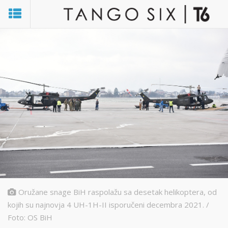
Oružane snage BiH raspolažu sa desetak helikoptera, od
kojih su najnovja 4 UH-1H-II isporučeni decembra 2021. /
Foto: OS BiH