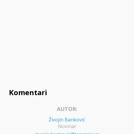
Komentari
AUTOR:
Živojin Banković
Novinar