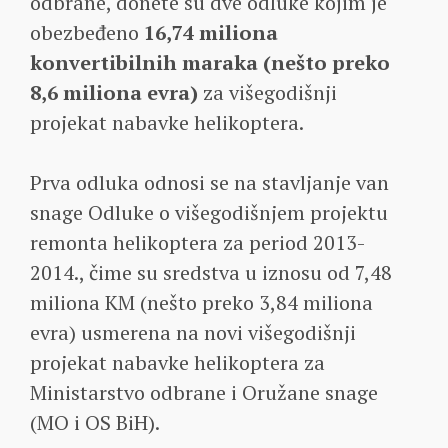
odbrane, donete su dve odluke kojim je
obezbeđeno
16,74 miliona
konvertibilnih maraka (nešto preko
8,6 miliona evra)
za višegodišnji
projekat nabavke helikoptera.
Prva odluka odnosi se na stavljanje van
snage Odluke o višegodišnjem projektu
remonta helikoptera za period 2013-
2014., čime su sredstva u iznosu od 7,48
miliona KM (nešto preko 3,84 miliona
evra) usmerena na novi višegodišnji
projekat nabavke helikoptera za
Ministarstvo odbrane i Oružane snage
(MO i OS BiH).