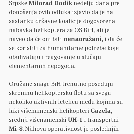
Srpske
Milorad Dodik
nedelju dana pre
donošenja ovih odluka izjavio da je na
sastanku državne koalicije dogovorena
nabavka helikoptera za OS BiH, ali je
naveo da će oni biti
nenaoružani
, i da će
se koristiti za humanitarne potrebe koje
obuhvataju i reagovanje u slučaju
elementarnih nepogoda.
Oružane snage BiH trenutno poseduju
skromnu helikoptersku flotu sa svega
nekoliko aktivnih letelica među kojima su
laki višenamenski helikopteri
Gazela
,
srednji višenamenski
UH-1
i transportni
Mi-8
. Njihova operativnost je poslednjih