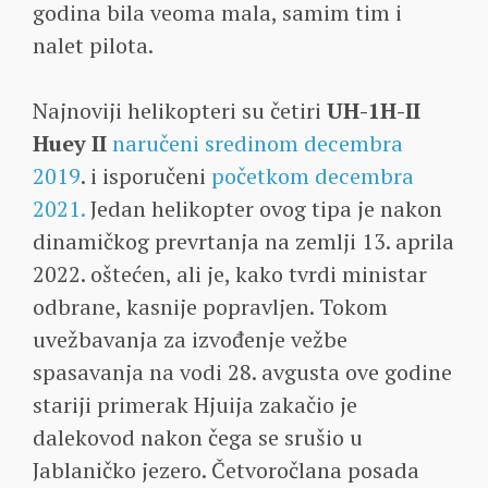
godina bila veoma mala, samim tim i
nalet pilota.
Najnoviji helikopteri su četiri
UH-1H-II
Huey II
naručeni sredinom decembra
2019
. i isporučeni
početkom decembra
2021.
Jedan helikopter ovog tipa je nakon
dinamičkog prevrtanja na zemlji 13. aprila
2022. oštećen, ali je, kako tvrdi ministar
odbrane, kasnije popravljen. Tokom
uvežbavanja za izvođenje vežbe
spasavanja na vodi 28. avgusta ove godine
stariji primerak Hjuija zakačio je
dalekovod nakon čega se srušio u
Jablaničko jezero. Četvoročlana posada