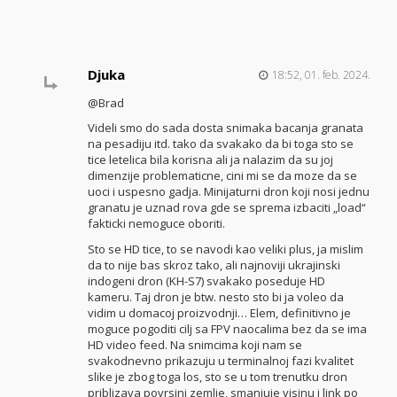
Djuka
18:52, 01. feb. 2024.
@Brad
Videli smo do sada dosta snimaka bacanja granata
na pesadiju itd. tako da svakako da bi toga sto se
tice letelica bila korisna ali ja nalazim da su joj
dimenzije problematicne, cini mi se da moze da se
uoci i uspesno gadja. Minijaturni dron koji nosi jednu
granatu je uznad rova gde se sprema izbaciti „load“
fakticki nemoguce oboriti.
Sto se HD tice, to se navodi kao veliki plus, ja mislim
da to nije bas skroz tako, ali najnoviji ukrajinski
indogeni dron (KH-S7) svakako poseduje HD
kameru. Taj dron je btw. nesto sto bi ja voleo da
vidim u domacoj proizvodnji… Elem, definitivno je
moguce pogoditi cilj sa FPV naocalima bez da se ima
HD video feed. Na snimcima koji nam se
svakodnevno prikazuju u terminalnoj fazi kvalitet
slike je zbog toga los, sto se u tom trenutku dron
priblizava povrsini zemlje, smanjuje visinu i link po