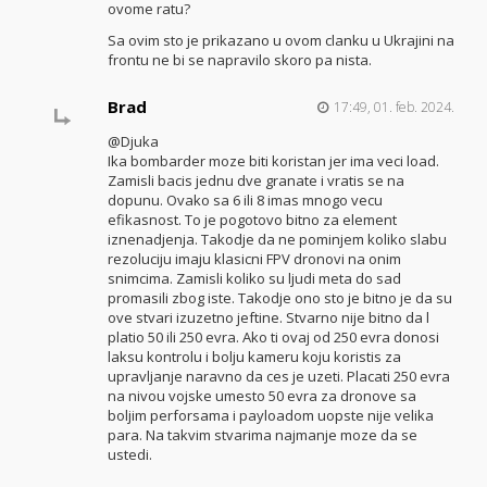
ovome ratu?
Sa ovim sto je prikazano u ovom clanku u Ukrajini na
frontu ne bi se napravilo skoro pa nista.
Brad
17:49, 01. feb. 2024.
@Djuka
Ika bombarder moze biti koristan jer ima veci load.
Zamisli bacis jednu dve granate i vratis se na
dopunu. Ovako sa 6 ili 8 imas mnogo vecu
efikasnost. To je pogotovo bitno za element
iznenadjenja. Takodje da ne pominjem koliko slabu
rezoluciju imaju klasicni FPV dronovi na onim
snimcima. Zamisli koliko su ljudi meta do sad
promasili zbog iste. Takodje ono sto je bitno je da su
ove stvari izuzetno jeftine. Stvarno nije bitno da l
platio 50 ili 250 evra. Ako ti ovaj od 250 evra donosi
laksu kontrolu i bolju kameru koju koristis za
upravljanje naravno da ces je uzeti. Placati 250 evra
na nivou vojske umesto 50 evra za dronove sa
boljim perforsama i payloadom uopste nije velika
para. Na takvim stvarima najmanje moze da se
ustedi.