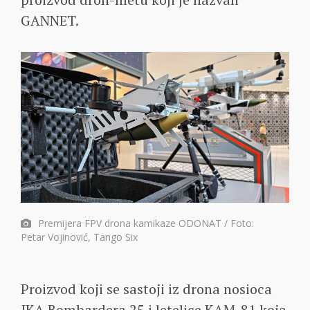
GANNET.
Premijera FPV drona kamikaze ODONAT / Foto:
Petar Vojinović, Tango Six
Proizvod koji se sastoji iz drona nosioca
IKA Bombardera 25 i letelice KAM-81 koja