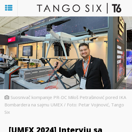
Suosnivač kompanije PR-DC Miloš Petrašinović pored IKA
Bombardera na sajmu UMEX / Foto: Petar Vojinović, Tango
Six
[UMEX 2024] Intervju sa