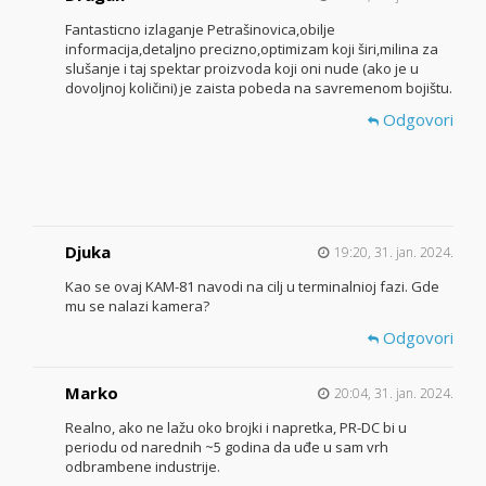
Fantasticno izlaganje Petrašinovica,obilje
informacija,detaljno precizno,optimizam koji širi,milina za
slušanje i taj spektar proizvoda koji oni nude (ako je u
dovoljnoj količini) je zaista pobeda na savremenom bojištu.
Odgovori
Djuka
19:20, 31. jan. 2024.
Kao se ovaj KAM-81 navodi na cilj u terminalnioj fazi. Gde
mu se nalazi kamera?
Odgovori
Marko
20:04, 31. jan. 2024.
Realno, ako ne lažu oko brojki i napretka, PR-DC bi u
periodu od narednih ~5 godina da uđe u sam vrh
odbrambene industrije.