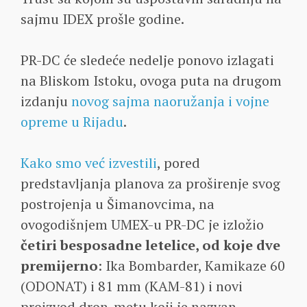
sajmu IDEX prošle godine.
PR-DC će sledeće nedelje ponovo izlagati
na Bliskom Istoku, ovoga puta na drugom
izdanju
novog sajma naoružanja i vojne
opreme u Rijadu
.
Kako smo već izvestili
, pored
predstavljanja planova za proširenje svog
postrojenja u Šimanovcima, na
ovogodišnjem UMEX-u PR-DC je izložio
četiri besposadne letelice, od koje dve
premijerno
: Ika Bombarder, Kamikaze 60
(ODONAT) i 81 mm (KAM-81) i novi
proizvod dron-metu koji je nazvan