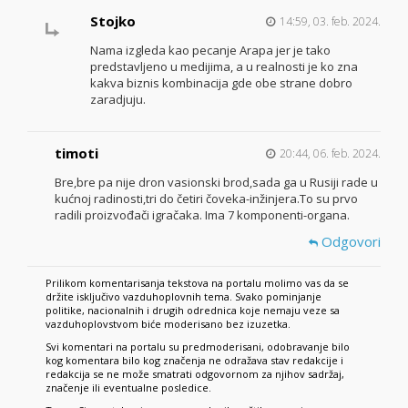
Stojko
14:59, 03. feb. 2024.
Nama izgleda kao pecanje Arapa jer je tako
predstavljeno u medijima, a u realnosti je ko zna
kakva biznis kombinacija gde obe strane dobro
zaradjuju.
timoti
20:44, 06. feb. 2024.
Bre,bre pa nije dron vasionski brod,sada ga u Rusiji rade u
kućnoj radinosti,tri do četiri čoveka-inžinjera.To su prvo
radili proizvođači igračaka. Ima 7 komponenti-organa.
Odgovori
Prilikom komentarisanja tekstova na portalu molimo vas da se
držite isključivo vazduhoplovnih tema. Svako pominjanje
politike, nacionalnih i drugih odrednica koje nemaju veze sa
vazduhoplovstvom biće moderisano bez izuzetka.
Svi komentari na portalu su predmoderisani, odobravanje bilo
kog komentara bilo kog značenja ne odražava stav redakcije i
redakcija se ne može smatrati odgovornom za njihov sadržaj,
značenje ili eventualne posledice.