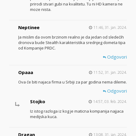
prirodi stvari gubi na kvalitetu. Tu ni HD kamera ne
moze nista.
Neptinee
11:46, 31. jan. 2024.
Ja mislim da ovom brzinom realno je da jedan od sledećih
dronova bude Stealth karakteristika srednjeg dometa tipa
od Kompanije PRDC.
Odgovori
Opaaa
11:52, 31. jan. 2024.
Ova će biti najaca firma u Srbiji za par godina nema dileme.
Odgovori
Stojko
14:57, 03. feb. 2024.
Iz istog razloga iz kog je maticna kompanija najjaca
medijska kuca.
Dragan
13:08, 31. jan. 2024.