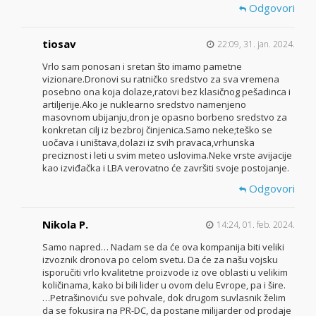
Odgovori
tiosav
22:09, 31. jan. 2024.
Vrlo sam ponosan i sretan što imamo pametne
vizionare.Dronovi su ratničko sredstvo za sva vremena
posebno ona koja dolaze,ratovi bez klasičnog pešadinca i
artiljerije.Ako je nuklearno sredstvo namenjeno
masovnom ubijanju,dron je opasno borbeno sredstvo za
konkretan cilj iz bezbroj činjenica.Samo neke;teško se
uočava i uništava,dolazi iz svih pravaca,vrhunska
preciznost i leti u svim meteo uslovima.Neke vrste avijacije
kao izviđačka i LBA verovatno će završiti svoje postojanje.
Odgovori
Nikola P.
14:24, 01. feb. 2024.
Samo napred… Nadam se da će ova kompanija biti veliki
izvoznik dronova po celom svetu. Da će za našu vojsku
isporučiti vrlo kvalitetne proizvode iz ove oblasti u velikim
količinama, kako bi bili lider u ovom delu Evrope, pa i šire.
…Petrašinoviću sve pohvale, dok drugom suvlasnik želim
da se fokusira na PR-DC, da postane milijarder od prodaje