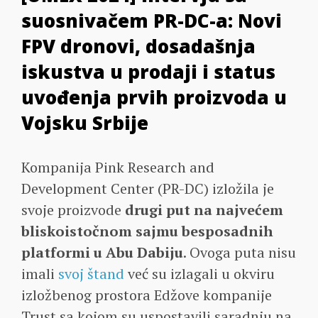
suosnivačem PR-DC-a: Novi
FPV dronovi, dosadašnja
iskustva u prodaji i status
uvođenja prvih proizvoda u
Vojsku Srbije
Kompanija Pink Research and
Development Center (PR-DC) izložila je
svoje proizvode
drugi put na najvećem
bliskoistočnom sajmu besposadnih
platformi u Abu Dabiju
. Ovoga puta nisu
imali
svoj štand
već su izlagali u okviru
izložbenog prostora Edžove kompanije
Trust sa kojom su uspostavili saradnju na