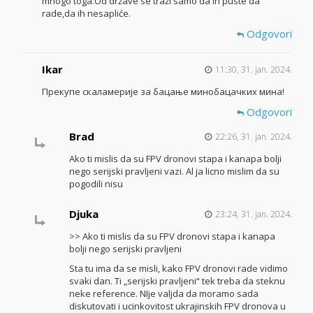
mnogo toga.Od države se traži samo da ih puste da
rade,da ih nesapliće.
Odgovori
Ikar
11:30, 31. jan. 2024.
Прекупе скаламерије за бацање минобацачких мина!
Odgovori
Brad
22:26, 31. jan. 2024.
Ako ti mislis da su FPV dronovi stapa i kanapa bolji
nego serijski pravljeni vazi. Al ja licno mislim da su
pogodili nisu
Djuka
23:24, 31. jan. 2024.
>> Ako ti mislis da su FPV dronovi stapa i kanapa
bolji nego serijski pravljeni
Sta tu ima da se misli, kako FPV dronovi rade vidimo
svaki dan. Ti „serijski pravljeni“ tek treba da steknu
neke reference. NIje valjda da moramo sada
diskutovati i ucinkovitost ukrajinskih FPV dronova u