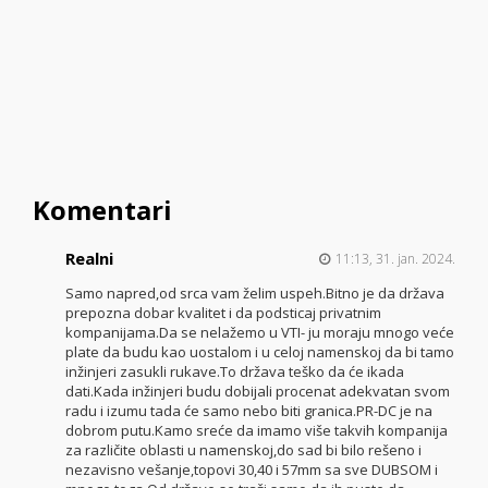
Komentari
Realni
11:13, 31. jan. 2024.
Samo napred,od srca vam želim uspeh.Bitno je da država
prepozna dobar kvalitet i da podsticaj privatnim
kompanijama.Da se nelažemo u VTI- ju moraju mnogo veće
plate da budu kao uostalom i u celoj namenskoj da bi tamo
inžinjeri zasukli rukave.To država teško da će ikada
dati.Kada inžinjeri budu dobijali procenat adekvatan svom
radu i izumu tada će samo nebo biti granica.PR-DC je na
dobrom putu.Kamo sreće da imamo više takvih kompanija
za različite oblasti u namenskoj,do sad bi bilo rešeno i
nezavisno vešanje,topovi 30,40 i 57mm sa sve DUBSOM i