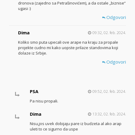
dronova (zajedno sa Petrašinovićem), a da ostale „biznise“
ugasi :)
Odgovori
Dima
09:32, 02. feb. 2024.
Koliko smo puta upecali ove arape na kraju za propale
projekte cudno mi kako uopste prilaze standovima koji
dolaze iz Srbije.
Odgovori
PSA
09:52, 02. feb. 2024.
Pa nisu propali.
Dima
13:32, 02. feb. 2024.
Nisu,jos uvek dobijaju pare iz budzeta al ako arap
uleti to ce sigurno da uspe