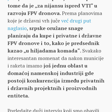
tome da je „za nijansu ispred VTI“ u
razvoju FPV dronova
. Prema planovima
koje je državni vrh juče
već drugi put
naglasio
,
srpske oružane snage
planiraju da kupe i privatne i državne
FPV dronove i to, kako je predsednik
kazao „u hiljadama komada“
. Svakako
interesantan momenat da nakon municije
i raketa imamo
još jednu oblast u
domaćoj namenskoj industriji gde
postoji konkurencija između privatnih
i državnih projektnih i proizvodnih
entiteta
.
Pogledajte duži intervju koji smo obavili