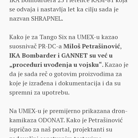
se odvaja i nastavlja let ka cilju sada je
nazvan SHRAPNEL.
Kako je za Tango Six na UMEX-u kazao
suosnivač PR-DC-a
Miloš Petrašinović
,
IKA Bombarder i GANNET su već u
„proceduri uvođenja u vojsku“
. Kazao je
da je sada reč o gotovim proizvodima za
koje je izrađena i dokumentacija i da su
spremni za upotrebu.
Na UMEX-u je premijerno prikazana dron-
kamikaza ODONAT. Kako je Petrašinović
ispričao za naš portal, projektanti su