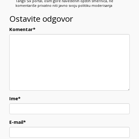
Tango Six portal, osim gore navedenih opštih smernica, ne
komentariše privatno niti javno svoju politiku moderisanja
Ostavite odgovor
Komentar
*
Ime
*
E-mail
*