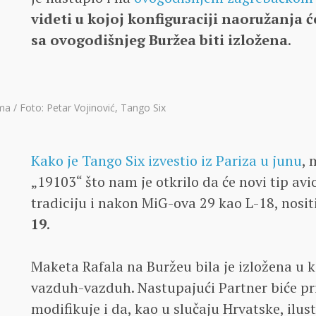
videti u kojoj konfiguraciji naoružanja
sa ovogodišnjeg Buržea biti izložena
.
ma / Foto: Petar Vojinović, Tango Six
Kako je Tango Six izvestio iz Pariza u junu
, 
„19103“ što nam je otkrilo da će novi tip avio
tradiciju i nakon MiG-ova 29 kao L-18, nosit
19
.
Maketa Rafala na Buržeu bila je izložena u 
vazduh-vazduh. Nastupajući Partner biće pri
modifikuje i da, kao u slučaju Hrvatske, ilus