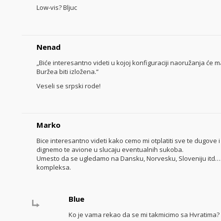
Low-vis? Bljuc
Nenad
„Biće interesantno videti u kojoj konfiguraciji naoružanja će
Buržea biti izložena.“
Veseli se srpski rode!
Marko
Bice interesantno videti kako cemo mi otplatiti sve te dugove
dignemo te avione u slucaju eventualnih sukoba.
Umesto da se ugledamo na Dansku, Norvesku, Sloveniju itd… m
kompleksa.
Blue
Ko je vama rekao da se mi takmicimo sa Hvratima?