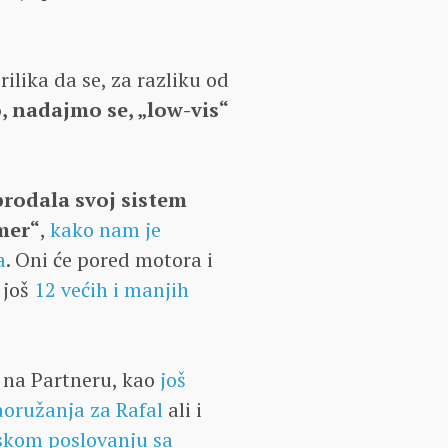
ilika da se, za razliku od
, nadajmo se, „low-vis“
 prodala svoj sistem
mer“
,
kako nam je
a
. Oni će pored motora i
 još
12 većih i manjih
i na Partneru, kao
još
naoružanja za Rafal
ali i
skom poslovanju sa