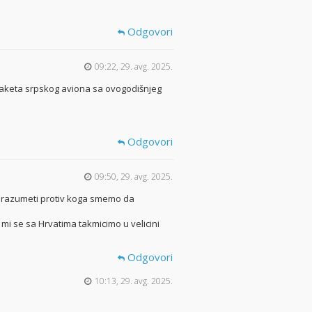
Odgovori
09:22, 29. avg. 2025.
 maketa srpskog aviona sa ovogodišnjeg
Odgovori
09:50, 29. avg. 2025.
 i razumeti protiv koga smemo da
i se sa Hrvatima takmicimo u velicini
Odgovori
10:13, 29. avg. 2025.