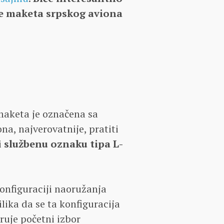
 će maketa srpskog aviona
maketa je označena sa
na, najverovatnije, pratiti
i
službenu oznaku tipa L-
konfiguraciji naoružanja
lika da se ta konfiguracija
truje početni izbor