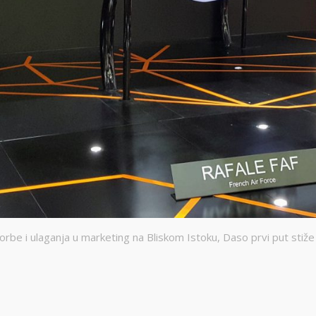
orbe i ulaganja u marketing na Bliskom Istoku, Daso prvi put stiže 