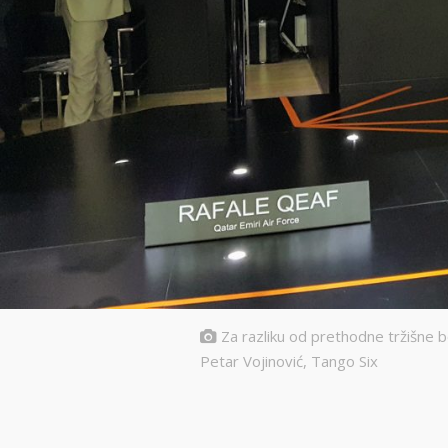
Za razliku od prethodne tržišne b
Petar Vojinović, Tango Six