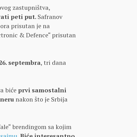
ovog zastupništva,
ati peti put
. Safranov
ora prisutan je na
ectronic & Defence“ prisutan
 26. septembra
, tri dana
va biće
prvi samostalni
tneru
nakon što je Srbija
afale“ brendingom sa kojim
 sajmu
.
Biće interesantno