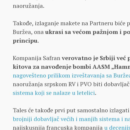
naoružanja.
Takođe, izlaganje makete na Partneru biće pr
Buržea, ona
ukrasi sa većom pažnjom i po
principu
.
Kompanija Safran
verovatno je Srbiji već
kitova za navođenje bombi AASM „Ham
nagovešteno prilikom izveštavanja sa Burže
naoružanja srpskom RV i PVO biti dobavljač
sistema koji se nalaze u letelici
.
Tales će takođe prvi put samostalno izlagat
brojniji dobavljač većih i manjih sistema i 
najiskusnija francuska kompanija
u decenij