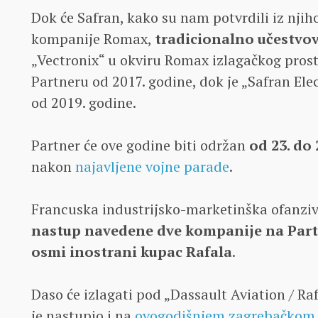
Dok će Safran, kako su nam potvrdili iz njih
kompanije Romax,
tradicionalno učestvov
„Vectronix“ u okviru Romax izlagačkog prost
Partneru od 2017. godine, dok je „Safran El
od 2019. godine.
Partner će ove godine biti održan
od 23. do
nakon
najavljene vojne parade
.
Francuska industrijsko-marketinška ofanzi
nastup navedene dve kompanije na Par
osmi inostrani kupac Rafala
.
Daso će izlagati pod „Dassault Aviation / R
je nastupio i na
ovogodišnjem zagrebačkom