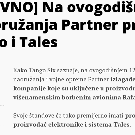
IVNO] Na ovogodi
ružanja Partner pr
o i Tales
Kako Tango Six saznaje, na ovogodišnjem 12
naoružanja i vojne opreme Partner
izlagađ
kompanije koje su uključene u proizvodn
višenamenskim borbenim avionima Raf
Svoje štandove će tako premijerno imati
pro
proizvođač elektronike i sistema Tales.