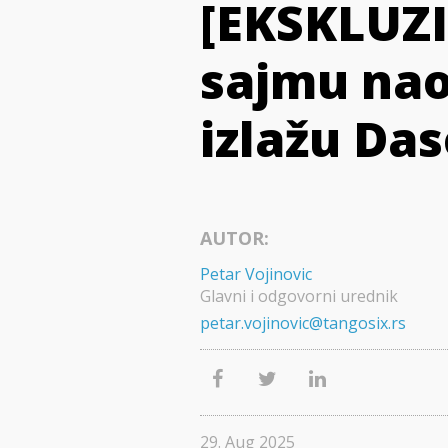
[EKSKLUZ
sajmu nao
izlažu Das
AUTOR:
Petar Vojinovic
Glavni i odgovorni urednik
petar.vojinovic@tangosix.rs
29. Aug 2025