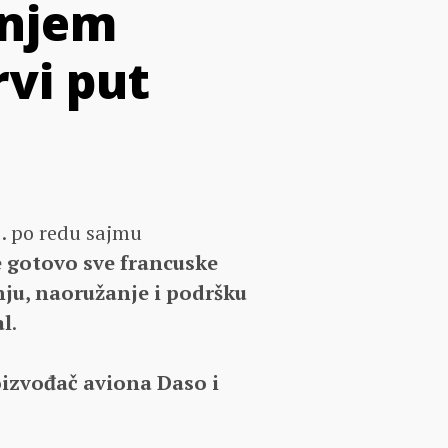
šnjem
vi put
. po redu sajmu
e gotovo sve francuske
ju, naoružanje i podršku
al
.
izvođač aviona Daso i