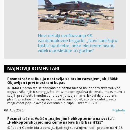
Novi detalji uvežbavanja 98.
vazduhoplovne brigade: „Novi sadržaji u
taktici upotrebe, neke elemente nismo
videli u poslednje tri godine“
NAJNOVIJI KOMENTARI
Posmatrač na: Rusija nastavlja sa brzim razvojem Jak-130M:
Objavljen i prvi inostrani kupac
@LIMACH Samo što se odbrana ne bazira nikada na jednom sistemu, već
dejstvu više njih u sinergiji, što im svima omogućava da izvuku maksimum iz
svojih prednosti, i međusobno pokriju svoje mane. Jakovi daju odbrani
glavnu prednost mlaznjaka, a to su brzina i dolet, što daje daleko veću
mogućnost popunjavanja eventualnih rupa u sistemu PVO.…
08. Aug 2026.
Pogledaj
Posmatrač na: Vučić o „najboljim helikopterima na svetu“:
„Helikopterskoj jedinici ćemo nabaviti i Erbas H125“
@Robert Gazele idu u penziju, ljudi koji su na njima radili prelaze na H125.