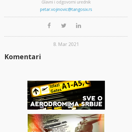
Glavni i odgovorni urednik
petar.vojinovic@tangosix.rs
8. Mar 2021
Komentari