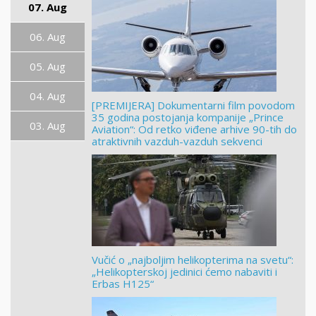
07. Aug
06. Aug
05. Aug
04. Aug
[PREMIJERA] Dokumentarni film povodom
35 godina postojanja kompanije „Prince
03. Aug
Aviation“: Od retko viđene arhive 90-tih do
atraktivnih vazduh-vazduh sekvenci
Vučić o „najboljim helikopterima na svetu“:
„Helikopterskoj jedinici ćemo nabaviti i
Erbas H125“