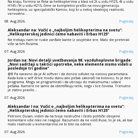
Na kraju, formira se flota sa helikopterima u klasi od 2t u vidu H125, 4t u vidu
H145 i 9t u vidu H215, čime se kompletno prešlo na novu generaciju
helikoptera, uz specijalistički Kamov, koji bi u nekoj idealnijoj realnosti,
verovatno…
08. Aug 2026.
Pogledaj
Aleksandar na: Vučić o „najboljim helikopterima na svetu“:
„Helikopterskoj jedinici ćemo nabaviti i Erbas H125“
Ne trebaju nam te ruske zarđale kante iz sovjetske ere. Malo ste preterali
više sa tim Rusima.
07. Aug 2026.
Pogledaj
Jordan na: Novi detalji uvežbavanja 98. vazduhoplovne brigade:
„Novi sadržaji u taktici upotrebe, neke elemente nismo videli u
poslednje tri godine“
@B Pa naravno da je AI softver i da donosi odluke na osnovu parametara.
Kada kola u self drive modu stanu ako pešak zakorači na kolovoz, to je deo
programa. Mogu se programirati i da ubrzaju do maksimuma i udare
pešaka. Kamere ne samo da identifikuju tenk, nego i lice čoveka. Trenutno
je zlatno pravilo…
07. Aug 2026.
Pogledaj
Aleksandar I na: Vučić o „najboljim helikopterima na svetu“:
„Helikopterskoj jedinici ćemo nabaviti i Erbas H125“
Petrovic Dusan, vidim da na tvoje nestručne i često politički obojene
komentare više niko ne reaguje. Razumem da ne voliš Ruse, to je ok, ali bar
malo realnosti u komentarima ne bi bilo na odmet.
07. Aug 2026.
Pogledaj