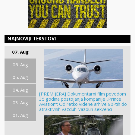
NAJNOVIJI TEKSTOVI
07. Aug
06. Aug
05. Aug
04. Aug
[PREMIJERA] Dokumentarni film povodom
35 godina postojanja kompanije „Prince
03. Aug
Aviation“: Od retko viđene arhive 90-tih do
atraktivnih vazduh-vazduh sekvenci
01. Aug