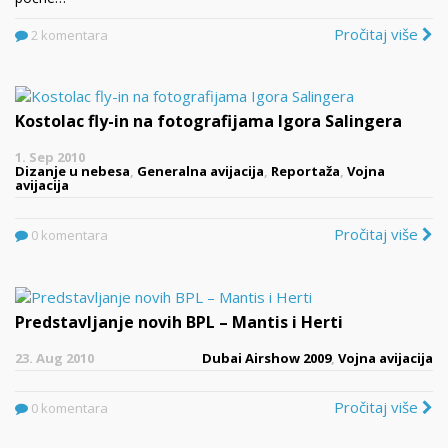
Pročitaj više
2 komentara
Kostolac fly-in na fotografijama Igora Salingera
1. Sep 2010
Dizanje u nebesa
,
Generalna avijacija
,
Reportaža
,
Vojna
avijacija
Pročitaj više
0 komentara
Predstavljanje novih BPL – Mantis i Herti
23. Aug 2010
Dubai Airshow 2009
,
Vojna avijacija
Pročitaj više
0 komentara