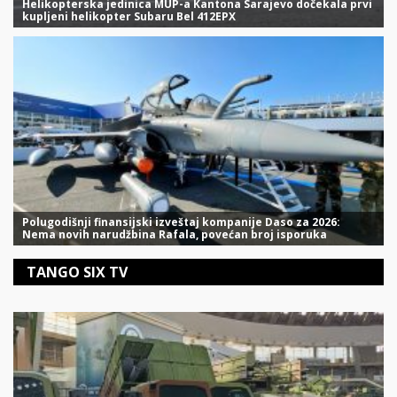
Helikopterska jedinica MUP-a Kantona Sarajevo dočekala prvi
kupljeni helikopter Subaru Bel 412EPX
Polugodišnji finansijski izveštaj kompanije Daso za 2026:
Nema novih narudžbina Rafala, povećan broj isporuka
TANGO SIX TV