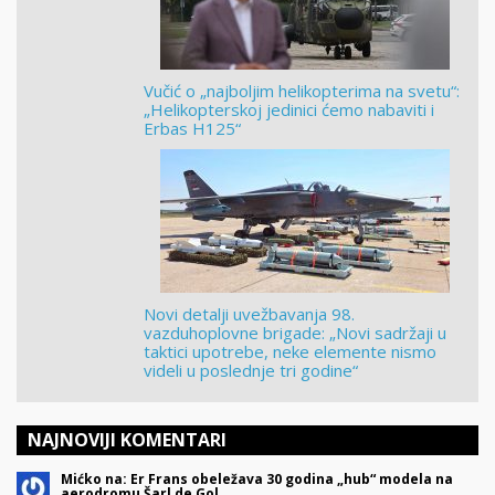
Vučić o „najboljim helikopterima na svetu“:
„Helikopterskoj jedinici ćemo nabaviti i
Erbas H125“
Novi detalji uvežbavanja 98.
vazduhoplovne brigade: „Novi sadržaji u
taktici upotrebe, neke elemente nismo
videli u poslednje tri godine“
NAJNOVIJI KOMENTARI
Mićko na: Er Frans obeležava 30 godina „hub“ modela na
aerodromu Šarl de Gol