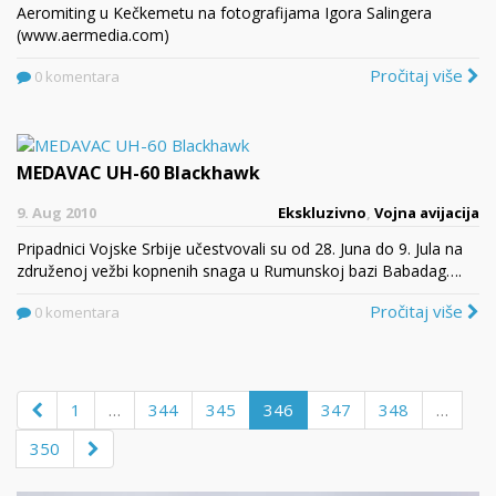
Aeromiting u Kečkemetu na fotografijama Igora Salingera
(www.aermedia.com)
Pročitaj više
0 komentara
MEDAVAC UH-60 Blackhawk
9. Aug 2010
Ekskluzivno
,
Vojna avijacija
Pripadnici Vojske Srbije učestvovali su od 28. Juna do 9. Jula na
združenoj vežbi kopnenih snaga u Rumunskoj bazi Babadag….
Pročitaj više
0 komentara
1
…
344
345
346
347
348
…
350