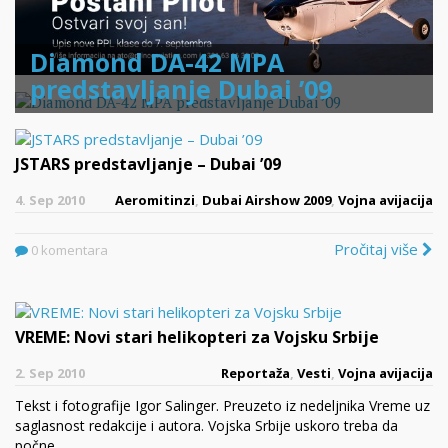
Diamond DA-42 MPA
predstavljanje Dubai ’09
JSTARS predstavljanje – Dubai ’09
4. Sep 2010
Aeromitinzi
,
Dubai Airshow 2009
,
Vojna avijacija
Pročitaj više
0 komentara
VREME: Novi stari helikopteri za Vojsku Srbije
2. Sep 2010
Reportaža
,
Vesti
,
Vojna avijacija
Tekst i fotografije Igor Salinger. Preuzeto iz nedeljnika Vreme uz
saglasnost redakcije i autora. Vojska Srbije uskoro treba da
počne…