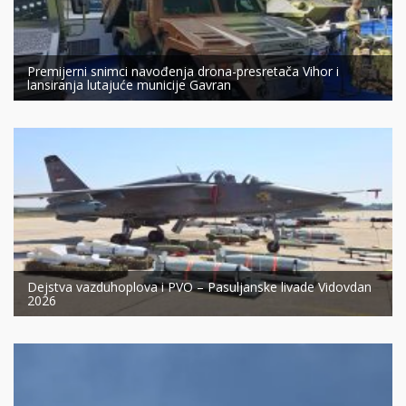
Premijerni snimci navođenja drona-presretača Vihor i
lansiranja lutajuće municije Gavran
Dejstva vazduhoplova i PVO – Pasuljanske livade Vidovdan
2026