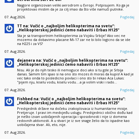
Najgore organizovan veliki aerodrom u Evropi. Potpisujem. Ko ga je
projektovao mislim da je za cilj imao da što više namuči putnike.
07. Aug 2026.
Pogledaj
TT na: Vučić o „najboljim helikopterima na svetu“:
„Helikopterskoj jedinici ćemo nabaviti i Erbas H125“
Sta je sa transportnim helikopterima za Vojsku Srbije? Ako vec ne
mozemo da dobavimo placane Mi-17 zar ne bi bilo logicno da se ide
na H225 i za VS?
07. Aug 2026.
Pogledaj
dejanera na: Vučić o „najboljim helikopterima na svetu“:
„Helikopterskoj jedinici ćemo nabaviti i Erbas H125“
Nisu. Ali je do njih tesko ili nemoguce doci ako si tu gde je Srbija
danas. Samim tim spao si na ono sto mozes ili moras da kupis! A kad je
vec tako onda to posledicno povlaci i ono sto bi rekao Aca Lukas:
"pijem nju, kiselu vodu, kiselu vodu....a ja volim viski i rado…
07. Aug 2026.
Pogledaj
Fishbed na: Vučić o „najboljim helikopterima na svetu“:
„Helikopterskoj jedinici ćemo nabaviti i Erbas H125“
Predsjednik države na dočeku zrakoplovaca iz humanitarne misije.
Pretjeruje. I pravi im medvjeđu uslugu. Predsjednici obično dođu kad
je nešto izvan uobičajenih operacija i sposobnosti i nije iz domena
redovnih aktivnosti. A u stvari je iz sve snage želio da to ispadne kao
uobičajena stvar. Ali, eto, nije.
07. Aug 2026.
Pogledaj