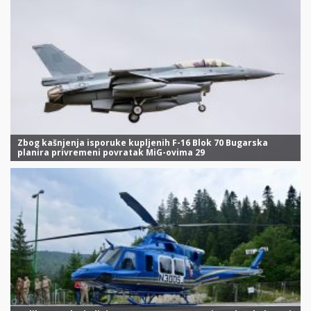
Zbog kašnjenja isporuke kupljenih F-16 Blok 70 Bugarska
planira privremeni povratak MiG-ovima 29