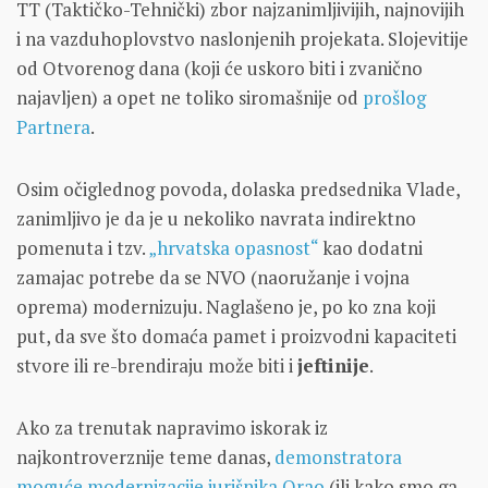
TT (Taktičko-Tehnički) zbor najzanimljivijih, najnovijih
i na vazduhoplovstvo naslonjenih projekata. Slojevitije
od Otvorenog dana (koji će uskoro biti i zvanično
najavljen) a opet ne toliko siromašnije od
prošlog
Partnera
.
Osim očiglednog povoda, dolaska predsednika Vlade,
zanimljivo je da je u nekoliko navrata indirektno
pomenuta i tzv.
„hrvatska opasnost“
kao dodatni
zamajac potrebe da se NVO (naoružanje i vojna
oprema) modernizuju. Naglašeno je, po ko zna koji
put, da sve što domaća pamet i proizvodni kapaciteti
stvore ili re-brendiraju može biti i
jeftinije
.
Ako za trenutak napravimo iskorak iz
najkontroverznije teme danas,
demonstratora
moguće modernizacije jurišnika Orao
(ili kako smo ga