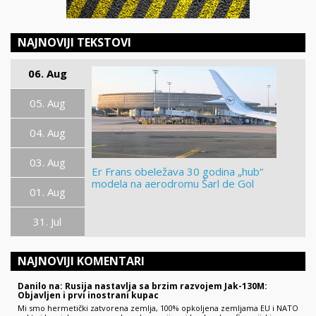
NAJNOVIJI TEKSTOVI
06. Aug
05. Aug
04. Aug
03. Aug
Er Frans obeležava 30 godina „hub“
modela na aerodromu Šarl de Gol
01. Aug
31. Jul
NAJNOVIJI KOMENTARI
Danilo na: Rusija nastavlja sa brzim razvojem Jak-130M:
Objavljen i prvi inostrani kupac
Mi smo hermetički zatvorena zemlja, 100% opkoljena zemljama EU i NATO