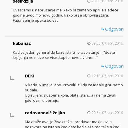
sesirdzija
23:08, 06. apr. 2016.
Uvescemo u naoruzanje maj kako bi zamenio april a sledece
godine uvodimo novu godinu kako bi se obnovila stara.
Futurizam je opaka bolest.
Odgovori
kubanac
09:55, 07. apr. 2016.
Kad ce jedan general da kaze istinu i pravo stanje….“dosta
krpljenja ne moze se vise ,kupite nove avione….“
Odgovori
DEKI
12:18, 07. apr. 2016.
Nikada. Njima je lepo. Provalili su da za ideale ginu samo
budale.
Uglavljeni, sluzbena kola, plata, stan…a i nema Zivak
gde, osim u penziju.
radovanović željko
20:54, 07. apr. 2016.
Ma druže ovaj je Živak težak prodavac magle uvija
odgovore na pitanja kao dete kad slaže roditelje a kad