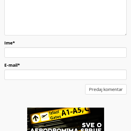
Ime
*
E-mail
*