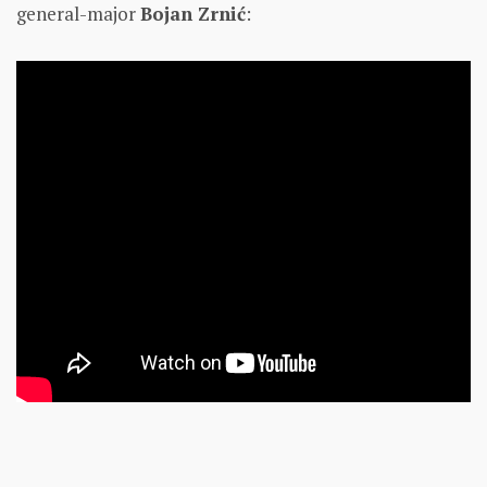
general-major
Bojan Zrnić
: