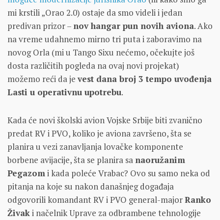
mi krstili „Orao 2.0) ostaje da smo videli i jedan
predivan prizor –
nov hangar pun novih aviona
. Ako
na vreme udahnemo mirno tri puta i zaboravimo na
novog Orla (mi u Tango Sixu nećemo, očekujte još
dosta različitih pogleda na ovaj novi projekat)
možemo reći da je
vest dana broj 3 tempo uvođenja
Lasti u operativnu upotrebu
.
Kada će novi školski avion Vojske Srbije biti zvanično
predat RV i PVO, koliko je aviona završeno, šta se
planira u vezi zanavljanja lovačke komponente
borbene avijacije, šta se planira sa
naoružanim
Pegazom
i kada poleće Vrabac? Ovo su samo neka od
pitanja na koje su nakon današnjeg događaja
odgovorili komandant RV i PVO general-major
Ranko
Živak
i načelnik Uprave za odbrambene tehnologije