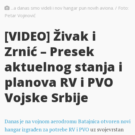
...a danas smo videli i nov hangar pun novih aviona. / Foto:
Petar Vojinović
[VIDEO] Živak i
Zrnić – Presek
aktuelnog stanja i
planova RV i PVO
Vojske Srbije
Danas je na vojnom aerodromu Batajnica otvoren novi
hangar izgrađen za potrebe RV i PVO
uz svojevrstan