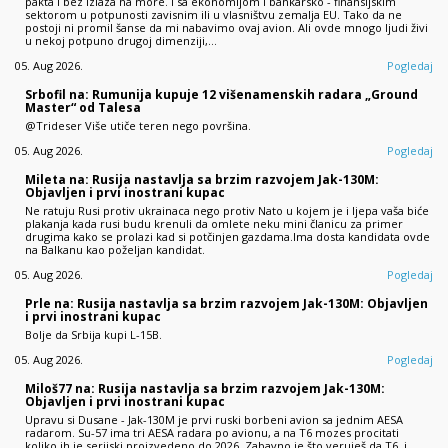
pakta i bez izlaza na more. I sa ekonomijom i bankarsko - finansijskim
sektorom u potpunosti zavisnim ili u vlasništvu zemalja EU. Tako da ne
postoji ni promil šanse da mi nabavimo ovaj avion. Ali ovde mnogo ljudi živi
u nekoj potpuno drugoj dimenziji,…
05. Aug 2026.
Pogledaj
Srbofil na: Rumunija kupuje 12 višenamenskih radara „Ground
Master“ od Talesa
@Trideser Više utiče teren nego površina.
05. Aug 2026.
Pogledaj
Mileta na: Rusija nastavlja sa brzim razvojem Jak-130M:
Objavljen i prvi inostrani kupac
Ne ratuju Rusi protiv ukrainaca nego protiv Nato u kojem je i ljepa vaša biće
plakanja kada rusi budu krenuli da omlete neku mini članicu za primer
drugima kako se prolazi kad si potčinjen gazdama.Ima dosta kandidata ovde
na Balkanu kao poželjan kandidat.
05. Aug 2026.
Pogledaj
Prle na: Rusija nastavlja sa brzim razvojem Jak-130M: Objavljen
i prvi inostrani kupac
Bolje da Srbija kupi L-15B.
05. Aug 2026.
Pogledaj
Miloš77 na: Rusija nastavlja sa brzim razvojem Jak-130M:
Objavljen i prvi inostrani kupac
Upravu si Dusane - Jak-130M je prvi ruski borbeni avion sa jednim AESA
radarom. Su-57 ima tri AESA radara po avionu, a na T6 mozes procitati
koliko ih je serijski proizvedeno do 2026. Zabavno je što veruješ da T6, i