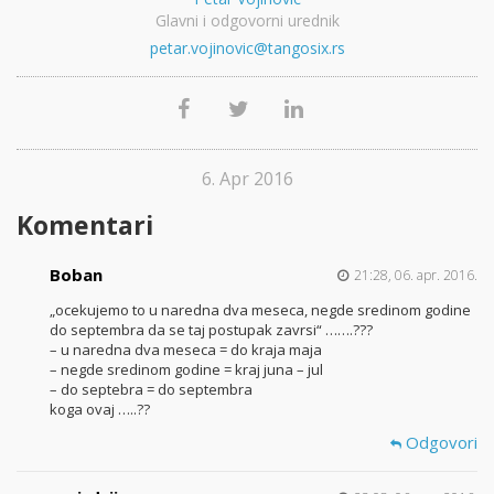
Glavni i odgovorni urednik
petar.vojinovic@tangosix.rs
6. Apr 2016
Komentari
Boban
21:28, 06. apr. 2016.
„ocekujemo to u naredna dva meseca, negde sredinom godine
do septembra da se taj postupak zavrsi“ …….???
– u naredna dva meseca = do kraja maja
– negde sredinom godine = kraj juna – jul
– do septebra = do septembra
koga ovaj …..??
Odgovori