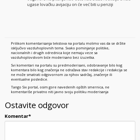
ugase lovačku avijaciju on će već biti u penziji
Prilikom komentarisanja tekstova na portalu molimo vas da se držite
isključivo vazduhoplovnih tema. Svako pominjanje politike,
nacionalnih i drugih odrednica koje nemaju veze sa
vazduhoplovstvom biće moderisano bez izuzetka.
Svi komentari na portalu su predmoderisani, odobravanje bilo kog
komentara bilo kog značenja ne odražava stav redakcije i redakcija se
ne može smatrati odgovornom za njihov sadržaj, značenje ili
eventualne posledice.
Tango Six portal, osim gore navedenih opštih smernica, ne
komentariše privatno niti javno svoju politiku moderisanja
Ostavite odgovor
Komentar
*