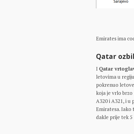
Emirates ima code
Qatar ozbi
I
Qatar vrtogla
letovima u regij
pokrenuo letove 
koja je vrlo brzo
A320 i A321, i u
Emiratesa. Iako t
dakle prije tek 5