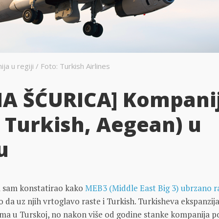
 u regiji / Foto: Turkish Airlines
A ŠĆURICA] Kompani
, Turkish, Aegean) u
u
ol sam konstatirao kako
MEB3 (Middle East Big 3) ubrzano r
o da uz njih vrtoglavo raste i Turkish. Turkisheva ekspanzija
lema u Turskoj, no nakon više od godine stanke kompanija 