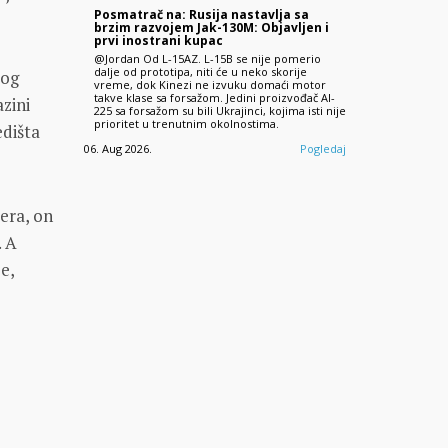
Posmatrač na: Rusija nastavlja sa
brzim razvojem Jak-130M: Objavljen i
prvi inostrani kupac
@Jordan Od L-15AZ. L-15B se nije pomerio
dalje od prototipa, niti će u neko skorije
tog
vreme, dok Kinezi ne izvuku domaći motor
takve klase sa forsažom. Jedini proizvođač AI-
azini
225 sa forsažom su bili Ukrajinci, kojima isti nije
prioritet u trenutnim okolnostima.
edišta
06. Aug 2026.
Pogledaj
iera, on
. A
e,
a