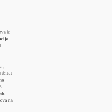
ova iz
cija
ih
a,
rbie. I
 na
6
bilo
tova na