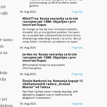
penzionisanja su Mi-8 korišteni svake
(Air
godine.
06. Aug 2026.
Pogledaj
vojih
Miloš77 na: Rusija nastavlja sa brzim
razvojem Jak-130M: Objavljen i prvi
inostrani kupac
Ali mnogo je lep taj novi izmenjeni palubni
trenažer sto je ove godine poleteo. Verujem
da ce postati laki visenamenski borbeni avion
smanjenog radarskog odraza i za izvoz. Ako je
ne samo
zmaj dobar i moderan, prodavace se super.
om
06. Aug 2026.
Pogledaj
a na
Jordan na: Rusija nastavlja sa brzim
razvojem Jak-130M: Objavljen i prvi
inostrani kupac
@Posmatrač Hvala na dopunskim
informacijama.
 koju
06. Aug 2026.
Pogledaj
cija
Živojin Banković na: Rumunija kupuje 12
višenamenskih radara „Ground
Master“ od Talesa
Ilija Није Србија узела старију верзију, већ
варијанту радара која је намењена за
ваздушно осматрање.
e još
06. Aug 2026.
Pogledaj
 tijekom