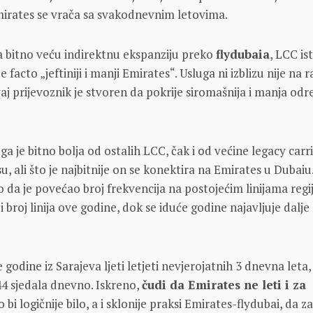
mirates se vrača sa svakodnevnim letovima.
a bitno veću indirektnu ekspanziju preko
flydubaia
, LCC is
de facto „jeftiniji i manji Emirates“. Usluga ni izblizu nije na r
aj prijevoznik je stvoren da pokrije siromašnija i manja odr
a je bitno bolja od ostalih LCC, čak i od većine legacy carr
u, ali što je najbitnije on se konektira na Emirates u Dubaiu
o da je povećao broj frekvencija na postojećim linijama regij
 broj linija ove godine, dok se iduće godine najavljuje dalje
 godine iz Sarajeva ljeti letjeti nevjerojatnih 3 dnevna leta,
4 sjedala dnevno. Iskreno,
čudi da Emirates ne leti i za
o bi logičnije bilo, a i sklonije praksi Emirates-flydubai, da z