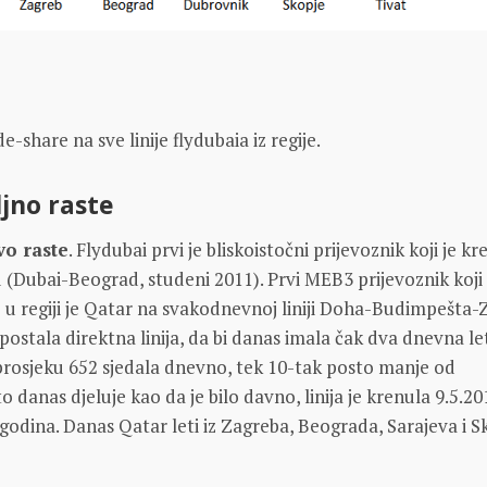
-share na sve linije flydubaia iz regije.
ljno raste
vo raste
. Flydubai prvi je bliskoistočni prijevoznik koji je k
u (Dubai-Beograd, studeni 2011). Prvi MEB3 prijevoznik koji 
u regiji je Qatar na svakodnevnoj liniji Doha-Budimpešta-
 postala direktna linija, da bi danas imala čak dva dnevna le
 prosjeku 652 sjedala dnevno, tek 10-tak posto manje od
o danas djeluje kao da je bilo davno, linija je krenula 9.5.20
 godina. Danas Qatar leti iz Zagreba, Beograda, Sarajeva i S