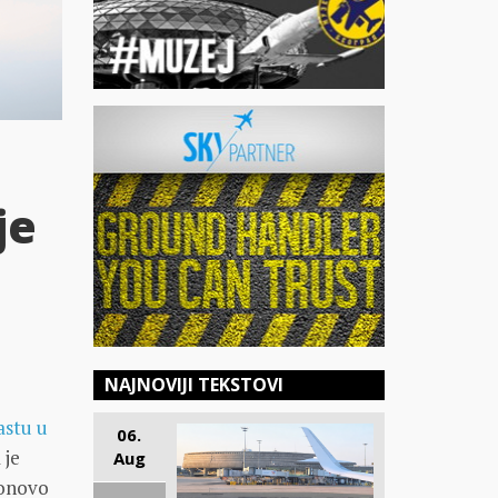
je
NAJNOVIJI TEKSTOVI
astu u
06.
 je
Aug
ponovo