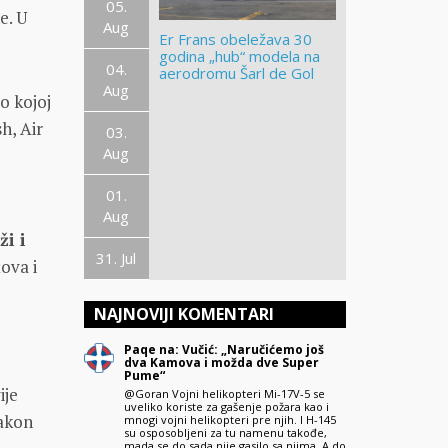
05.
e. U
Aug
Er Frans obeležava 30
godina „hub“ modela na
04.
aerodromu Šarl de Gol
Aug
 o kojoj
sh, Air
03.
Aug
01.
Aug
ži i
31. Jul
tova i
NAJNOVIJI KOMENTARI
Paqe na: Vučić: „Naručićemo još
dva Kamova i možda dve Super
Pume“
ije
@Goran Vojni helikopteri Mi-17V-5 se
uveliko koriste za gašenje požara kao i
nakon
mnogi vojni helikopteri pre njih. I H-145
su osposobljeni za tu namenu takođe,
mada se do sada nije gasilo sa njima. A do