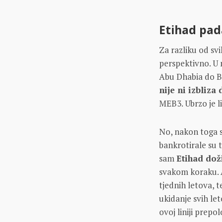
Etihad pad
Za razliku od sv
perspektivno. U 
Abu Dhabia do Be
nije ni izbliza
MEB3. Ubrzo je l
No, nakon toga s
bankrotirale su t
sam
Etihad do
svakom koraku. Ai
tjednih letova, t
ukidanje svih le
ovoj liniji prepol