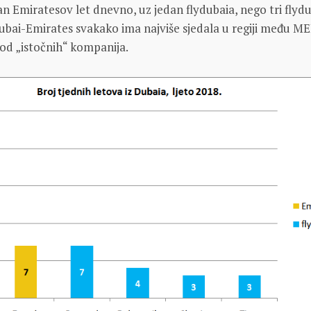
an Emiratesov let dnevno, uz jedan flydubaia, nego tri flydu
ubai-Emirates svakako ima najviše sjedala u regiji među M
od „istočnih“ kompanija.