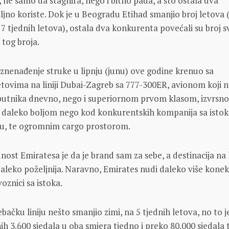
, ne samo da stagnira, nego i bitno pada, a što ostala dva
iljno koriste. Dok je u Beogradu Etihad smanjio broj letova 
 7 tjednih letova), ostala dva konkurenta povećali su broj s
 tog broja.
 iznenađenje struke u lipnju (junu) ove godine krenuo sa
tovima na liniji Dubai-Zagreb sa 777-300ER, avionom koji 
putnika dnevno, nego i superiornom prvom klasom, izvrsn
, daleko boljom nego kod konkurentskih kompanija sa istok
iju, te ogromnim cargo prostorom.
nost Emiratesa je da je brand sam za sebe, a destinacija na
 daleko poželjnija. Naravno, Emirates nudi daleko više konek
voznici sa istoka.
bačku liniju nešto smanjio zimi, na 5 tjednih letova, no to j
nih 3.600 sjedala u oba smjera tjedno i preko 80.000 sjedala