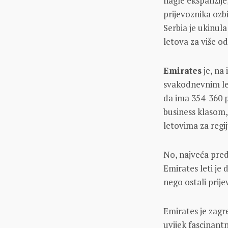
nagle ekspanzije
prijevoznika ozb
Serbia je ukinula
letova za više od
Emirates
je, na
svakodnevnim le
da ima 354-360 
business klasom
letovima za reg
No, najveća pred
Emirates leti je
nego ostali prije
Emirates je zagre
uvijek fascinant