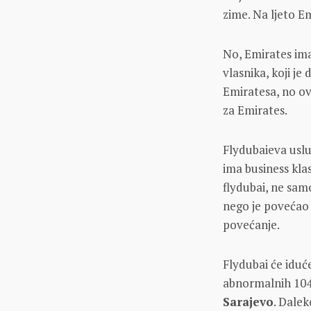
zime. Na ljeto E
No, Emirates im
vlasnika, koji je 
Emiratesa, no ov
za Emirates.
Flydubaieva uslug
ima business klas
flydubai, ne sam
nego je povećao i
povećanje.
Flydubai će iduće
abnormalnih 104
Sarajevo
. Dalek