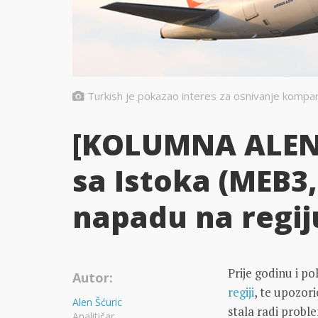
Turkish je pokazao interes za osnivanje kompanija
[KOLUMNA ALEN
sa Istoka (MEB3
napadu na regij
Prije godinu i p
Autor:
regiji
, te upozori
Alen Šćuric
stala radi prob
Analitičar