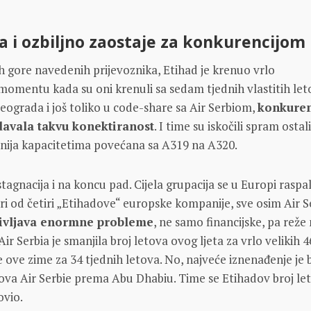
a i ozbiljno zaostaje za konkurencijom
ih gore navedenih prijevoznika, Etihad je krenuo vrlo
momentu kada su oni krenuli sa sedam tjednih vlastitih let
ograda i još toliko u code-share sa Air Serbiom,
konkuren
 davala takvu konektiranost
. I time su iskočili spram ostal
inija kapacitetima povećana sa A319 na A320.
tagnacija i na koncu pad. Cijela grupacija se u Europi raspal
ri od četiri „Etihadove“ europske kompanije, sve osim Air Se
življava enormne probleme
, ne samo financijske, pa reže
r Serbia je smanjila broj letova ovog ljeta za vrlo velikih 4
e ove zime za 34 tjednih letova. No, najveće iznenađenje je 
tova Air Serbie prema Abu Dhabiu. Time se Etihadov broj le
ovio.