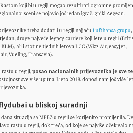
 Rastom koji bi u regiji mogao rezultirati ogromne promijen
egionalnoj sceni se pojavio još jedan igrač, grčki Aegean.
rijevoznike treba dodati i u regiji najjaču
Lufthansa grupu
,
tjedan, druge najveće legacy carriere koji lete u regiji (Briti
 KLM), ali i stotine tjednih letova LCC (Wizz Air, easyJet,
ir, Vueling, Transavia).
 rastu u regiji,
posao nacionalnih prijevoznika je sve te
pstojnost sve više upitna. Ljeto 2018. donosi nam još više le
prijevoznika.
flydubai u bliskoj suradnji
dana situacija sa MEB3 u regiji se korijenito promijenila. Dv
avo rastu u regiji, dok treća, od koje se najviše očekivalo 