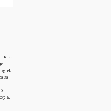
renuo sa
je
Zagreb,
ta sa
12.
kopja.