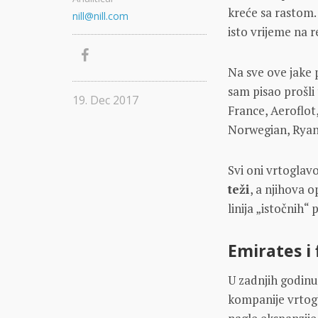
kreće sa rastom.
nill@nill.com
isto vrijeme na r
Na sve ove jake p
sam pisao prošli 
19. Dec 2017
France, Aeroflot,
Norwegian, Ryana
Svi oni vrtoglavo
teži
, a njihova o
linija „istočnih“ 
Emirates i 
U zadnjih godinu 
kompanije vrtogl