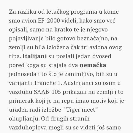
Za razliku od letačkog programa u kome
smo avion EF-2000 videli, kako smo već
opisali, samo na kratko te je njegovo
pojavljivanje bilo gotovo beznačajno, na
zemlji su bila izložena čak tri aviona ovog
tipa.
Italijani
su poslali jedan dvosed
pored koga su stajala dva
nemačka
jednoseda i to što je zanimljivo, bili su u
varijanti Tranche 1. Austrijanci su osim u
vazduhu SAAB-105 prikazali na zemlji i to
primerak koji je na repu imao motiv koji je
urađen radi izložbe ‘’Tiger meet’’
okupljanju. Od drugih stranih
vazduhoplova mogli su se videti još samo