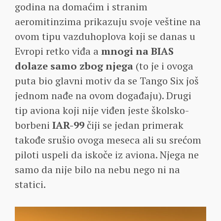
godina na domaćim i stranim
aeromitinzima prikazuju svoje veštine na
ovom tipu vazduhoplova koji se danas u
Evropi retko viđa a
mnogi na BIAS
dolaze samo zbog njega
(to je i ovoga
puta bio glavni motiv da se Tango Six još
jednom nađe na ovom događaju). Drugi
tip aviona koji nije viđen jeste školsko-
borbeni
IAR-99
čiji se jedan primerak
takođe srušio ovoga meseca ali su srećom
piloti uspeli da iskoče iz aviona. Njega ne
samo da nije bilo na nebu nego ni na
statici.