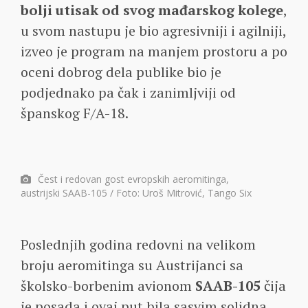
bolji utisak od svog mađarskog kolege
,
u svom nastupu je bio agresivniji i agilniji,
izveo je program na manjem prostoru a po
oceni dobrog dela publike bio je
podjednako pa čak i zanimljviji od
španskog F/A-18.
Čest i redovan gost evropskih aeromitinga,
austrijski SAAB-105 / Foto: Uroš Mitrović, Tango Six
Poslednjih godina redovni na velikom
broju aeromitinga su Austrijanci sa
školsko-borbenim avionom
SAAB-105
čija
je posada i ovaj put bila sasvim solidna.