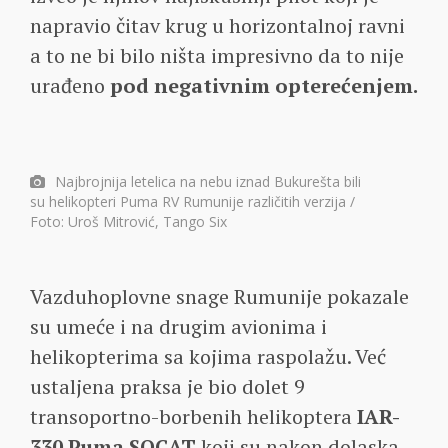
napravio čitav krug u horizontalnoj ravni
a to ne bi bilo ništa impresivno da to nije
urađeno
pod negativnim opterećenjem.
Najbrojnija letelica na nebu iznad Bukurešta bili
su helikopteri Puma RV Rumunije različitih verzija /
Foto: Uroš Mitrović, Tango Six
Vazduhoplovne snage Rumunije pokazale
su umeće i na drugim avionima i
helikopterima sa kojima raspolažu. Već
ustaljena praksa je bio dolet 9
transoportno-borbenih helikoptera
IAR-
330 Puma SOCAT
koji su nakon dolaska