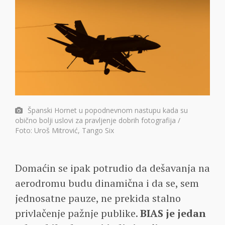
Španski Hornet u popodnevnom nastupu kada su
obično bolji uslovi za pravljenje dobrih fotografija /
Foto: Uroš Mitrović, Tango Six
Domaćin se ipak potrudio da dešavanja na
aerodromu budu dinamična i da se, sem
jednosatne pauze, ne prekida stalno
privlačenje pažnje publike.
BIAS je jedan