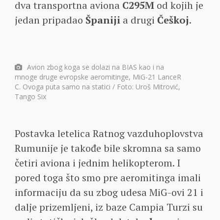
dva transportna aviona
C295M
od kojih je
jedan pripadao
Španiji
a drugi
Češkoj
.
Avion zbog koga se dolazi na BIAS kao i na
mnoge druge evropske aeromitinge, MiG-21 LanceR
C. Ovoga puta samo na statici / Foto: Uroš Mitrović,
Tango Six
Postavka letelica Ratnog vazduhoplovstva
Rumunije je takođe bile skromna sa samo
četiri aviona i jednim helikopterom. I
pored toga što smo pre aeromitinga imali
informaciju da su zbog udesa MiG-ovi 21 i
dalje prizemljeni, iz baze Campia Turzi su