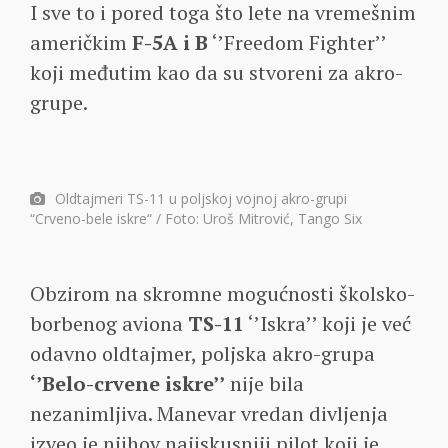
I sve to i pored toga što lete na vremešnim
američkim
F-5A i B
‘’Freedom Fighter’’
koji međutim kao da su stvoreni za akro-
grupe.
Oldtajmeri TS-11 u poljskoj vojnoj akro-grupi
“Crveno-bele iskre“ / Foto: Uroš Mitrović, Tango Six
Obzirom na skromne mogućnosti školsko-
borbenog aviona
TS-11
‘’Iskra’’ koji je već
odavno oldtajmer, poljska akro-grupa
‘’Belo-crvene iskre’’
nije bila
nezanimljiva. Manevar vredan divljenja
izveo je njihov najiskusniji pilot koji je