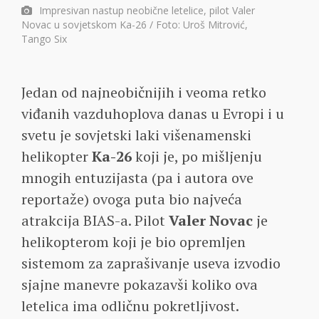
Impresivan nastup neobične letelice, pilot Valer
Novac u sovjetskom Ka-26 / Foto: Uroš Mitrović,
Tango Six
Jedan od najneobičnijih i veoma retko
viđanih vazduhoplova danas u Evropi i u
svetu je sovjetski laki višenamenski
helikopter
Ka-26
koji je, po mišljenju
mnogih entuzijasta (pa i autora ove
reportaže) ovoga puta bio najveća
atrakcija BIAS-a. Pilot
Valer Novac
je
helikopterom koji je bio opremljen
sistemom za zaprašivanje useva izvodio
sjajne manevre pokazavši koliko ova
letelica ima odličnu pokretljivost.