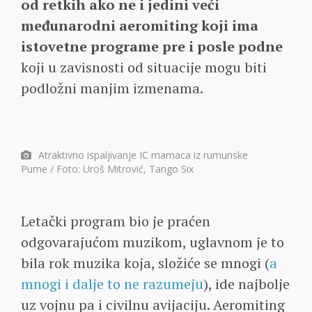
od retkih ako ne i jedini veći
međunarodni aeromiting koji ima
istovetne programe pre i posle podne
koji u zavisnosti od situacije mogu biti
podložni manjim izmenama.
Atraktivno ispaljivanje IC mamaca iz rumunske
Pume / Foto: Uroš Mitrović, Tango Six
Letački program bio je praćen
odgovarajućom muzikom, uglavnom je to
bila rok muzika koja, složiće se mnogi (
a
mnogi i dalje to ne razumeju
), ide najbolje
uz vojnu pa i civilnu avijaciju. Aeromiting