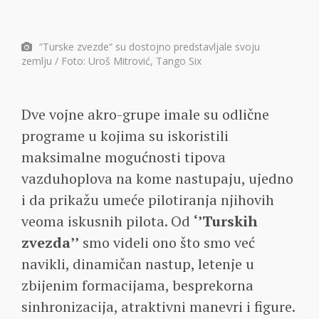
“Turske zvezde“ su dostojno predstavljale svoju
zemlju / Foto: Uroš Mitrović, Tango Six
Dve vojne akro-grupe imale su odlične
programe u kojima su iskoristili
maksimalne mogućnosti tipova
vazduhoplova na kome nastupaju, ujedno
i da prikažu umeće pilotiranja njihovih
veoma iskusnih pilota. Od
‘’Turskih
zvezda’’
smo videli ono što smo već
navikli, dinamičan nastup, letenje u
zbijenim formacijama, besprekorna
sinhronizacija, atraktivni manevri i figure.