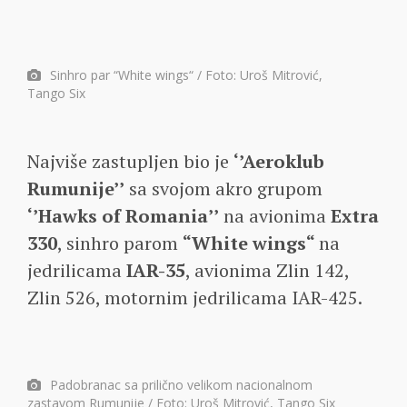
Sinhro par “White wings“ / Foto: Uroš Mitrović,
Tango Six
Najviše zastupljen bio je
‘’Aeroklub
Rumunije’’
sa svojom akro grupom
‘’Hawks of Romania’’
na avionima
Extra
330
, sinhro parom
“White wings“
na
jedrilicama
IAR-35
, avionima Zlin 142,
Zlin 526, motornim jedrilicama IAR-425.
Padobranac sa prilično velikom nacionalnom
zastavom Rumunije / Foto: Uroš Mitrović, Tango Six