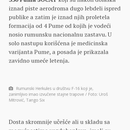
iznad piste aerodroma dugo lebdeli ispred
publike a zatim je iznad njih proletela
formacija od 4 Pume od kojih je vodeći
nosio rumunsku nacionalnu zastavu. U
solo nastupu korišćena je medicinska
varijanta Pume, a posada je prikazala
zavidno umeće letenja.
Rumunski Herkules u društvu F-16 koji je,
zanimljivo imao izvučene stajne trapove / Foto: Uroš
Mitrović, Tango Six
Dosta skromnije učešće ali u skladu sa