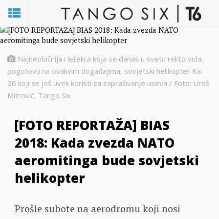
Najneobičnija i letelica koja se danas u svetu rekto viđa,
pogotovu na ovakvim događajima, sovjetski helikopter Ka-
26 koji se još uvek koristi za zaprašivanje useva / Foto: Uroš
Mitrović, Tango Six
[FOTO REPORTAŽA] BIAS
2018: Kada zvezda NATO
aeromitinga bude sovjetski
helikopter
Prošle subote na aerodromu koji nosi