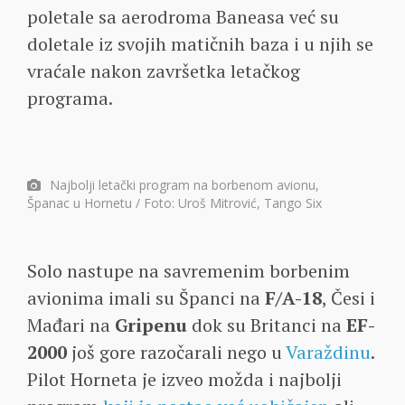
poletale sa aerodroma Baneasa već su
doletale iz svojih matičnih baza i u njih se
vraćale nakon završetka letačkog
programa.
Najbolji letački program na borbenom avionu,
Španac u Hornetu / Foto: Uroš Mitrović, Tango Six
Solo nastupe na savremenim borbenim
avionima imali su Španci na
F/A-18
, Česi i
Mađari na
Gripenu
dok su Britanci na
EF-
2000
još gore razočarali nego u
Varaždinu
.
Pilot Horneta je izveo možda i najbolji