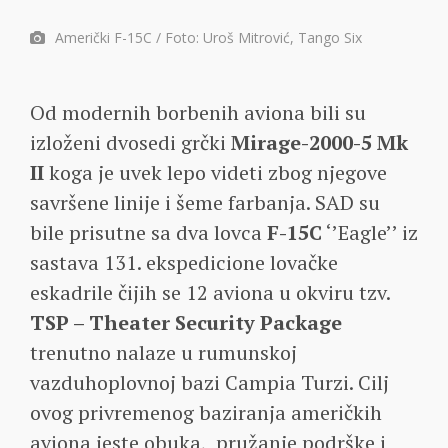
Američki F-15C / Foto: Uroš Mitrović, Tango Six
Od modernih borbenih aviona bili su
izloženi dvosedi grčki
Mirage-2000-5 Mk
II
koga je uvek lepo videti zbog njegove
savršene linije i šeme farbanja. SAD su
bile prisutne sa dva lovca
F-15C
‘’Eagle’’ iz
sastava 131. ekspedicione lovačke
eskadrile čijih se 12 aviona u okviru tzv.
TSP – Theater Security Package
trenutno nalaze u rumunskoj
vazduhoplovnoj bazi Campia Turzi. Cilj
ovog privremenog baziranja američkih
aviona jeste obuka, pružanje podrške i