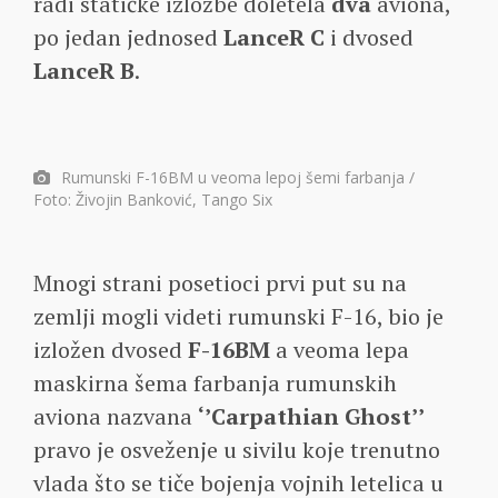
radi statičke izložbe doletela
dva
aviona,
po jedan jednosed
LanceR C
i dvosed
LanceR B
.
Rumunski F-16BM u veoma lepoj šemi farbanja /
Foto: Živojin Banković, Tango Six
Mnogi strani posetioci prvi put su na
zemlji mogli videti rumunski F-16, bio je
izložen dvosed
F-16BM
a veoma lepa
maskirna šema farbanja rumunskih
aviona nazvana
‘’Carpathian Ghost’’
pravo je osveženje u sivilu koje trenutno
vlada što se tiče bojenja vojnih letelica u