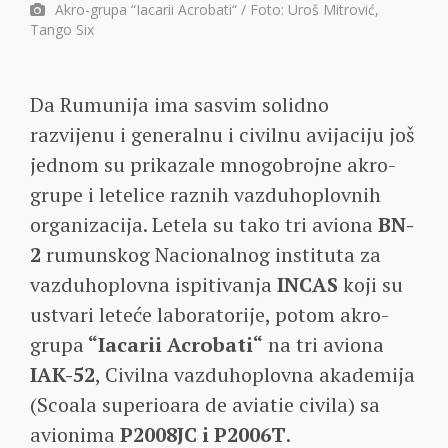
Akro-grupa “Iacarii Acrobati“ / Foto: Uroš Mitrović,
Tango Six
Da Rumunija ima sasvim solidno
razvijenu i generalnu i civilnu avijaciju još
jednom su prikazale mnogobrojne akro-
grupe i letelice raznih vazduhoplovnih
organizacija. Letela su tako tri aviona
BN-
2
rumunskog Nacionalnog instituta za
vazduhoplovna ispitivanja
INCAS
koji su
ustvari leteće laboratorije, potom akro-
grupa
“Iacarii Acrobati“
na tri aviona
IAK-52
, Civilna vazduhoplovna akademija
(Scoala superioara de aviatie civila) sa
avionima
P2008JC i P2006T
.