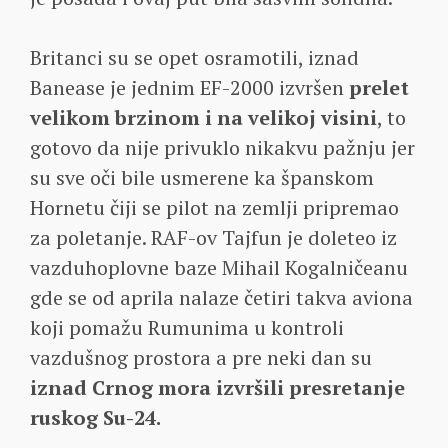
Britanci su se opet osramotili, iznad
Banease je jednim EF-2000 izvršen
prelet
velikom brzinom i na velikoj visini
, to
gotovo da nije privuklo nikakvu pažnju jer
su sve oči bile usmerene ka španskom
Hornetu čiji se pilot na zemlji pripremao
za poletanje. RAF-ov Tajfun je doleteo iz
vazduhoplovne baze Mihail Kogalničeanu
gde se od aprila nalaze četiri takva aviona
koji pomažu Rumunima u kontroli
vazdušnog prostora a pre neki dan su
iznad Crnog mora izvršili presretanje
ruskog Su-24.