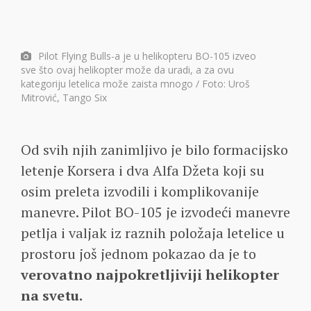
Pilot Flying Bulls-a je u helikopteru BO-105 izveo
sve što ovaj helikopter može da uradi, a za ovu
kategoriju letelica može zaista mnogo / Foto: Uroš
Mitrović, Tango Six
Od svih njih zanimljivo je bilo formacijsko
letenje Korsera i dva Alfa Džeta koji su
osim preleta izvodili i komplikovanije
manevre. Pilot BO-105 je izvodeći manevre
petlja i valjak iz raznih položaja letelice u
prostoru još jednom pokazao da je to
verovatno najpokretljiviji helikopter
na svetu.