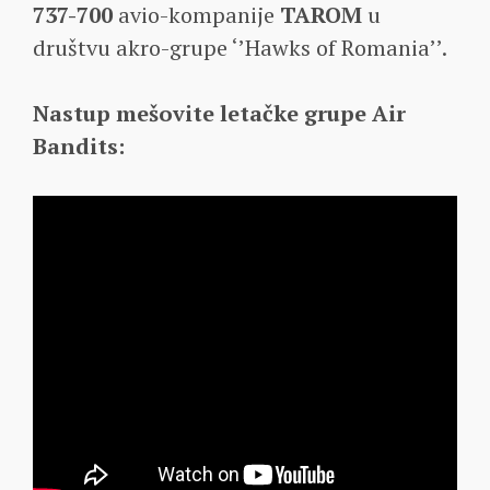
737-700
avio-kompanije
TAROM
u
društvu akro-grupe ‘’Hawks of Romania’’.
Nastup mešovite letačke grupe Air
Bandits: