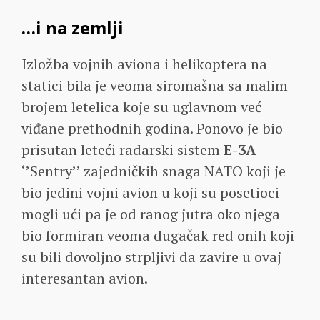
…i na zemlji
Izložba vojnih aviona i helikoptera na
statici bila je veoma siromašna sa malim
brojem letelica koje su uglavnom već
viđane prethodnih godina. Ponovo je bio
prisutan leteći radarski sistem
E-3A
‘’Sentry’’ zajedničkih snaga NATO koji je
bio jedini vojni avion u koji su posetioci
mogli ući pa je od ranog jutra oko njega
bio formiran veoma dugačak red onih koji
su bili dovoljno strpljivi da zavire u ovaj
interesantan avion.