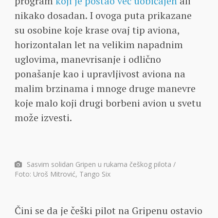
program
koji je postao već uobičajen
ali
nikako dosadan. I ovoga puta prikazane
su osobine koje krase ovaj tip aviona,
horizontalan let na velikim napadnim
uglovima, manevrisanje i odlično
ponašanje kao i upravljivost aviona na
malim brzinama i mnoge druge manevre
koje malo koji drugi borbeni avion u svetu
može izvesti.
Sasvim solidan Gripen u rukama češkog pilota /
Foto: Uroš Mitrović, Tango Six
Čini se da je češki pilot na Gripenu ostavio