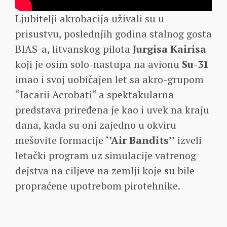
Ljubitelji akrobacija uživali su u
prisustvu, poslednjih godina stalnog gosta
BIAS-a, litvanskog pilota
Jurgisa Kairisa
koji je osim solo-nastupa na avionu
Su-31
imao i svoj uobičajen let sa akro-grupom
“Iacarii Acrobati“ a spektakularna
predstava priređena je kao i uvek na kraju
dana, kada su oni zajedno u okviru
mešovite formacije
‘’Air Bandits’’
izveli
letački program uz simulacije vatrenog
dejstva na ciljeve na zemlji koje su bile
propraćene upotrebom pirotehnike.