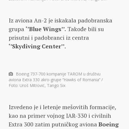
Iz aviona An-2 je iskakala padobranska
grupa
‘’Blue Wings’’.
Takođe bili su
prisutni i padobranci iz centra
‘’Skydiving Center’’
.
Boeing 737-700 kompanije TAROM u društvu
aviona Extra 330 akro-grupe ‘’Hawks of Romania’’ /
Foto: Uroš Mitrović, Tango Six
Izvedeno je i letenje mešovitih formacije,
kao na primer vojnog IAR-330 i civilnih
Extra 300 zatim putničkog aviona
Boeing