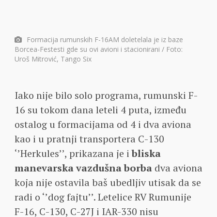
Formacija rumunskih F-16AM doletelala je iz baze
Borcea-Festesti gde su ovi avioni i stacionirani / Foto:
Uroš Mitrović, Tango Six
Iako nije bilo solo programa, rumunski F-
16 su tokom dana leteli 4 puta, između
ostalog u formacijama od 4 i dva aviona
kao i u pratnji transportera C-130
‘’Herkules’’, prikazana je i
bliska
manevarska vazdušna borba
dva aviona
koja nije ostavila baš ubedljiv utisak da se
radi o ‘’dog fajtu’’. Letelice RV Rumunije
F-16, C-130, C-27J i IAR-330 nisu