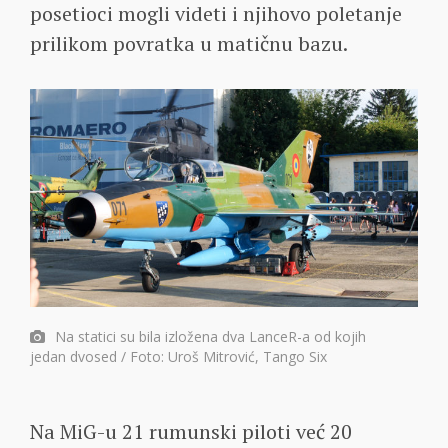
posetioci mogli videti i njihovo poletanje
prilikom povratka u matičnu bazu.
Na statici su bila izložena dva LanceR-a od kojih
jedan dvosed / Foto: Uroš Mitrović, Tango Six
Na MiG-u 21 rumunski piloti već 20