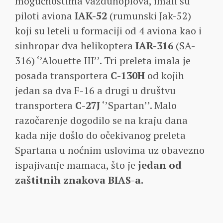
mogućnostima vazduhoplova, imali su
piloti aviona
IAK-52
(rumunski Jak-52)
koji su leteli u formaciji od 4 aviona kao i
sinhropar dva helikoptera
IAR-316
(SA-
316) ‘’Alouette III’’. Tri preleta imala je
posada transportera
C-130H
od kojih
jedan sa dva F-16 a drugi u društvu
transportera
C-27J
‘’Spartan’’. Malo
razočarenje dogodilo se na kraju dana
kada nije došlo do očekivanog preleta
Spartana u noćnim uslovima uz obavezno
ispajivanje mamaca, što je
jedan od
zaštitnih znakova BIAS-a.