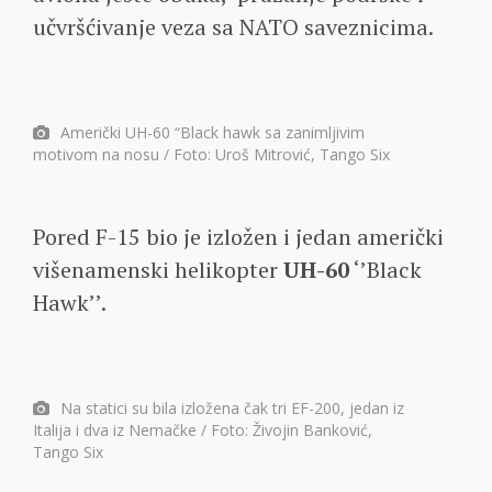
učvršćivanje veza sa NATO saveznicima.
Američki UH-60 “Black hawk sa zanimljivim
motivom na nosu / Foto: Uroš Mitrović, Tango Six
Pored F-15 bio je izložen i jedan američki
višenamenski helikopter
UH-60
‘’Black
Hawk’’.
Na statici su bila izložena čak tri EF-200, jedan iz
Italija i dva iz Nemačke / Foto: Živojin Banković,
Tango Six