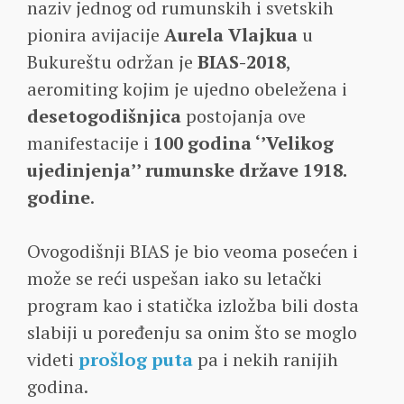
naziv jednog od rumunskih i svetskih
pionira avijacije
Aurela Vlajkua
u
Bukureštu održan je
BIAS-2018
,
aeromiting kojim je ujedno obeležena i
desetogodišnjica
postojanja ove
manifestacije i
100 godina ‘’Velikog
ujedinjenja’’ rumunske države 1918.
godine
.
Ovogodišnji BIAS je bio veoma posećen i
može se reći uspešan iako su letački
program kao i statička izložba bili dosta
slabiji u poređenju sa onim što se moglo
videti
prošlog puta
pa i nekih ranijih
godina.