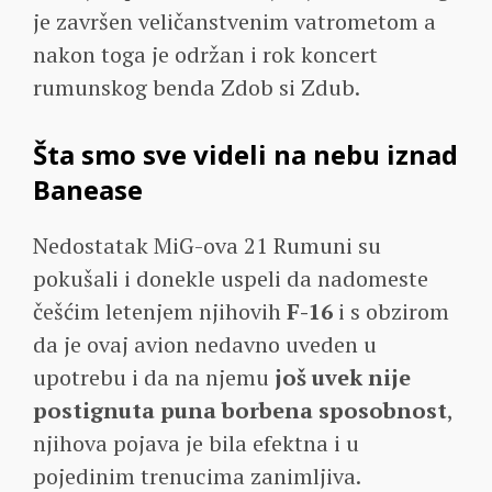
je završen veličanstvenim vatrometom a
nakon toga je održan i rok koncert
rumunskog benda Zdob si Zdub.
Šta smo sve videli na nebu iznad
Banease
Nedostatak MiG-ova 21 Rumuni su
pokušali i donekle uspeli da nadomeste
češćim letenjem njihovih
F-16
i s obzirom
da je ovaj avion nedavno uveden u
upotrebu i da na njemu
još uvek nije
postignuta puna borbena sposobnost
,
njihova pojava je bila efektna i u
pojedinim trenucima zanimljiva.