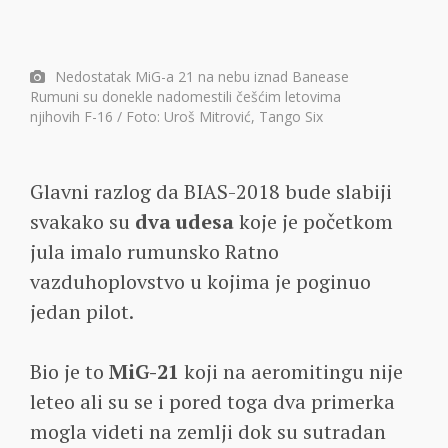
Nedostatak MiG-a 21 na nebu iznad Banease
Rumuni su donekle nadomestili češćim letovima
njihovih F-16 / Foto: Uroš Mitrović, Tango Six
Glavni razlog da BIAS-2018 bude slabiji
svakako su
dva udesa
koje je početkom
jula imalo rumunsko Ratno
vazduhoplovstvo u kojima je poginuo
jedan pilot.
Bio je to
MiG-21
koji na aeromitingu nije
leteo ali su se i pored toga dva primerka
mogla videti na zemlji dok su sutradan