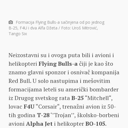
Formacija Flying Bulls-a sačinjena od po jednog
B-25, F4U i dva Alfa Džeta / Foto: Uroš Mitrović,
Tango Six
Neizostavni su i ovoga puta bili i avioni i
helikopteri
Flying Bulls-a
čiji je kao što
znamo glavni sponzor i osnivač kompanija
Red Bull. U solo nastupima i mešovitim
formacijama leteli su američki bombarder
iz Drugog svetskog rata
B-25
“Mitchell“,
lovac
F4U
“Corsair“, trenažni avion iz 50-
tih godina
T-28
‘’Trojan’’, školsko-borbeni
avioni
Alpha Jet
i helikopter
BO-105
.