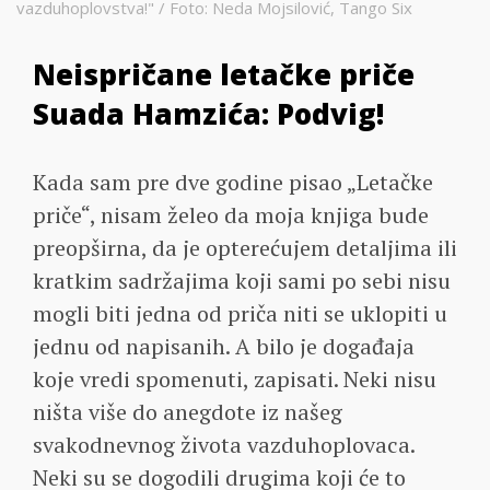
vazduhoplovstva!" / Foto: Neda Mojsilović, Tango Six
Neispričane letačke priče
Suada Hamzića: Podvig!
Kada sam pre dve godine pisao „Letačke
priče“, nisam želeo da moja knjiga bude
preopširna, da je opterećujem detaljima ili
kratkim sadržajima koji sami po sebi nisu
mogli biti jedna od priča niti se uklopiti u
jednu od napisanih. A bilo je događaja
koje vredi spomenuti, zapisati. Neki nisu
ništa više do anegdote iz našeg
svakodnevnog života vazduhoplovaca.
Neki su se dogodili drugima koji će to