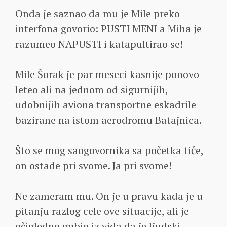
Onda je saznao da mu je Mile preko
interfona govorio: PUSTI MENI a Miha je
razumeo NAPUSTI i katapultirao se!
Mile Šorak je par meseci kasnije ponovo
leteo ali na jednom od sigurnijih,
udobnijih aviona transportne eskadrile
bazirane na istom aerodromu Batajnica.
Što se mog saogovornika sa početka tiče,
on ostade pri svome. Ja pri svome!
Ne zameram mu. On je u pravu kada je u
pitanju razlog cele ove situacije, ali je
očigledno gubio iz vida da je ljudski