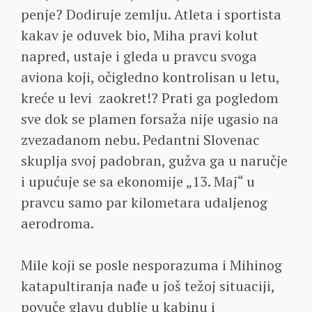
penje? Dodiruje zemlju. Atleta i sportista
kakav je oduvek bio, Miha pravi kolut
napred, ustaje i gleda u pravcu svoga
aviona koji, očigledno kontrolisan u letu,
kreće u levi zaokret!? Prati ga pogledom
sve dok se plamen forsaža nije ugasio na
zvezadanom nebu. Pedantni Slovenac
skuplja svoj padobran, gužva ga u naručje
i upućuje se sa ekonomije „13. Maj“ u
pravcu samo par kilometara udaljenog
aerodroma.
Mile koji se posle nesporazuma i Mihinog
katapultiranja nađe u još težoj situaciji,
povuče glavu dublje u kabinu i