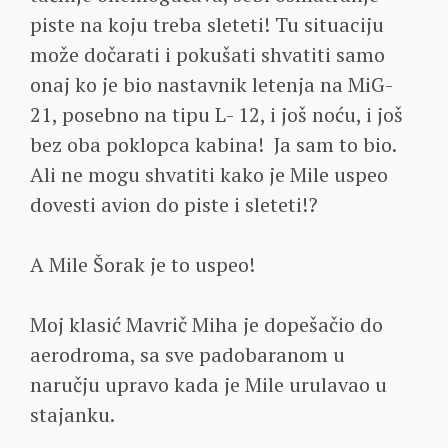
piste na koju treba sleteti! Tu situaciju
može dočarati i pokušati shvatiti samo
onaj ko je bio nastavnik letenja na MiG-
21, posebno na tipu L- 12, i još noću, i još
bez oba poklopca kabina! Ja sam to bio.
Ali ne mogu shvatiti kako je Mile uspeo
dovesti avion do piste i sleteti!?
A Mile Šorak je to uspeo!
Moj klasić Mavrič Miha je dopešačio do
aerodroma, sa sve padobaranom u
naručju upravo kada je Mile urulavao u
stajanku.