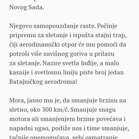
Novog Sada.
Njegovo samopouzdanje raste. Počinje
pripremu za sletanje i ispušta stajni trap,
čiji aerodinamički otpor će mu pomoći da
potroši više suvišnog goriva u prilazu
za sletanje. Nazire svetla Inđije, a malo
kasnije i svetlosnu liniju piste broj jedan
Batajničkog aerodroma!
Mora, jasno mu je, da smanjuje brzinu na
sletnu, oko 300 km/č. Smanjuje snagu
motora ali smanjenjem brzine povećava i
napadni ugao, podiže nos i time smanjuje,
tačnije onemogućava, sebi osmatranje