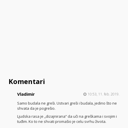
Komentari
Vladimir
10:53, 11. feb. 2019.
Samo budala ne greši. Ustvari greši i budala, jedino što ne
shvata da je pogrešio.
Ljudska rasa je „dizajnirana“ da uči na greškama i svojim i
tuđim. Ko to ne shvati promašio je celu svrhu života.