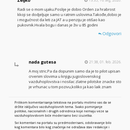
13:35, 16. avg. 2020.
Radi se o mom ujaku.Poslije je dobio Orden za hrabrost
kkoji se dodjeljuje samo u ratnim uslovima.Takođe,dobio je
i mogućnost da leti za JAT a u penziju je otišao kao
pukovnik.Hvala bogu i danas je živ u 85 godini
Odgovori
nada gutesa
21:38, 01. feb. 2026.
A moj stric.Pa da dopunim samo da je to pilot upisan
crvenim slovima u knjigu jugoslovenskog
vazduhoplovstva i nosilac zlatne pilotske znacke sto
je vrhunac u tom pozivu,koliko ja kao laik znam
Prilikom komentarisanja tekstova na portalu molimo vas da se
držite isključivo vazduhoplovnih tema. Svako pominjanje
politike, nacionalnih i drugih odrednica koje nemaju veze sa
vazduhoplovstvom biće moderisano bez izuzetka.
Svi komentari na portalu su predmoderisani, odobravanje bilo
kog komentara bilo kog značenja ne odražava stav redakcije i