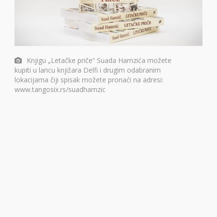
Knjigu „Letačke priče“ Suada Hamzića možete
kupiti u lancu knjižara Delfi i drugim odabranim
lokacijama čiji spisak možete pronaći na adresi:
www.tangosix.rs/suadhamzic