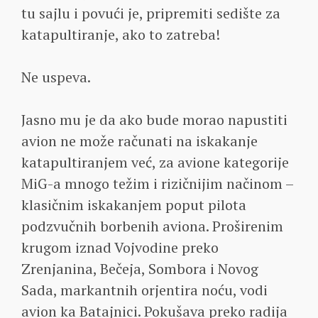
tu sajlu i povući je, pripremiti sedište za
katapultiranje, ako to zatreba!
Ne uspeva.
Jasno mu je da ako bude morao napustiti
avion ne može računati na iskakanje
katapultiranjem već, za avione kategorije
MiG-a mnogo težim i rizičnijim načinom –
klasičnim iskakanjem poput pilota
podzvučnih borbenih aviona. Proširenim
krugom iznad Vojvodine preko
Zrenjanina, Bečeja, Sombora i Novog
Sada, markantnih orjentira noću, vodi
avion ka Batajnici. Pokušava preko radija