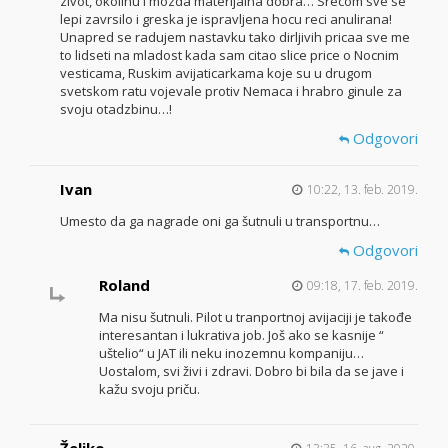
zivot, okolinu i mozda materijalna dobra… Srecom sve se
lepi zavrsilo i greska je ispravljena hocu reci anulirana!
Unapred se radujem nastavku tako dirljivih pricaa sve me
to lidseti na mladost kada sam citao slice price o Nocnim
vesticama, Ruskim avijaticarkama koje su u drugom
svetskom ratu vojevale protiv Nemaca i hrabro ginule za
svoju otadzbinu…!
Odgovori
Ivan
10:22, 13. feb. 2019.
Umesto da ga nagrade oni ga šutnuli u transportnu…
Odgovori
Roland
09:18, 17. feb. 2019.
Ma nisu šutnuli. Pilot u tranportnoj avijaciji je takođe
interesantan i lukrativa job. Još ako se kasnije “
uštelio“ u JAT ili neku inozemnu kompaniju…
Uostalom, svi živi i zdravi. Dobro bi bila da se jave i
kažu svoju priču.
Željko