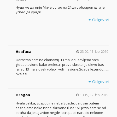
Чуди ме да није Миле остао на 21ци с обзиром шта је
успео да уради.
Odgovori
Acafaca
23:20, 11. feb. 2019.
Odrastao sam na ekonomiji 13 maj odusevljeno sam
gledao avione kako prelecu i prave skretanje ulevo bas
iznad 13 maja.uvek voleo i volim avione.Suade legendo……
hvala ti
Odgovori
Dragan
13:19, 12. feb. 2019.
Hvala velika, gospodine neba Suade, da ovim putem
saznajemo neke istine skrivane ili ne? Ali jezio sam se od
straha da je taj avion negde ipak pao i narusio nekome