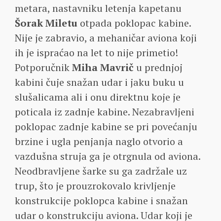
metara, nastavniku letenja kapetanu
Šorak Miletu
otpada poklopac kabine.
Nije je zabravio, a mehaničar aviona koji
ih je ispraćao na let to nije primetio!
Potporučnik
Miha Mavrič
u prednjoj
kabini čuje snažan udar i jaku buku u
slušalicama ali i onu direktnu koje je
poticala iz zadnje kabine. Nezabravljeni
poklopac zadnje kabine se pri povećanju
brzine i ugla penjanja naglo otvorio a
vazdušna struja ga je otrgnula od aviona.
Neodbravljene šarke su ga zadržale uz
trup, što je prouzrokovalo krivljenje
konstrukcije poklopca kabine i snažan
udar o konstrukciju aviona. Udar koji je