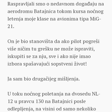
Raspravljali smo o nedavnom događaju na
aerodromu Batajnica tokom kursa noćnog
letenja moje klase na avionima tipa MiG-
21.
On je bio stanovišta da ako pilot pogreši
više ničim tu grešku ne može ispraviti,
iskupiti se za nju, sve i ako nije imao
izbora spašavajući sopstveni život!
Ja sam bio drugačijeg mišljenja.
U toku noćnog poletanja na dvosedu NL-
12 u pravcu 130 na Batajnici posle
odlepljenja, na visini od samo nekoliko