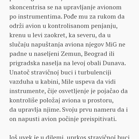
skoncentrisa se na upravljanje avionom
po instrumentima. Pođe mu za rukom da
održi avion u kontrolisanom penjanju,
krenu u levi zaokret, ka severu, da u
slučaju napuštanja aviona njegov MiG ne
padne u naseljeni Zemun, Beograd ili
prigradska naselja na levoj obali Dunava.
Unatoč stravičnoj buci i turbulenciji
vazduha u kabini, Mile uspeva da vidi
instrumente, čije osvetljenje je pojačao da
kontroliše položaj aviona u prostoru,
da upravlja njime. Svoju prvu nameru da i
on napusti avion počinje preispitivati.
Još uvek je u dilemi, uprkos stravičnoj buci