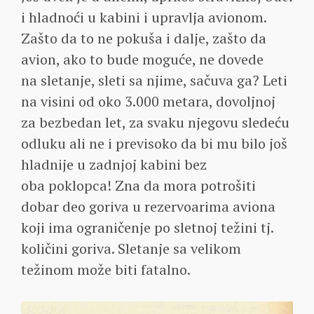
i hladnoći u kabini i upravlja avionom.
Zašto da to ne pokuša i dalje, zašto da
avion, ako to bude moguće, ne dovede
na sletanje, sleti sa njime, sačuva ga? Leti
na visini od oko 3.000 metara, dovoljnoj
za bezbedan let, za svaku njegovu sledeću
odluku ali ne i previsoko da bi mu bilo još
hladnije u zadnjoj kabini bez
oba poklopca! Zna da mora potrošiti
dobar deo goriva u rezervoarima aviona
koji ima ograničenje po sletnoj težini tj.
količini goriva. Sletanje sa velikom
težinom može biti fatalno.