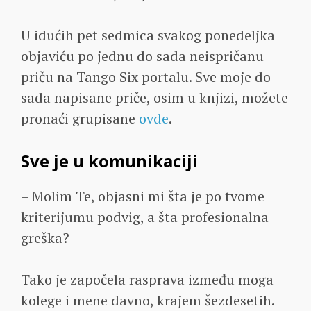
U idućih pet sedmica svakog ponedeljka
objaviću po jednu do sada neispričanu
priču na Tango Six portalu. Sve moje do
sada napisane priče, osim u knjizi, možete
pronaći grupisane
ovde
.
Sve je u komunikaciji
– Molim Te, objasni mi šta je po tvome
kriterijumu podvig, a šta profesionalna
greška? –
Tako je započela rasprava između moga
kolege i mene davno, krajem šezdesetih.