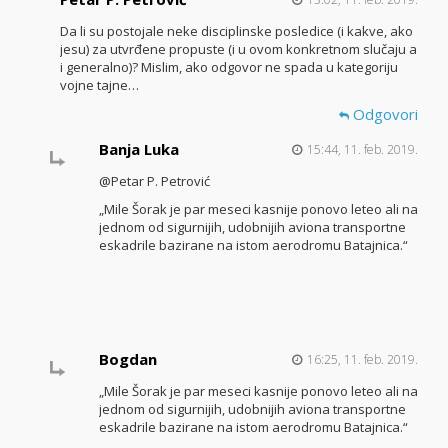
Da li su postojale neke disciplinske posledice (i kakve, ako
jesu) za utvrđene propuste (i u ovom konkretnom slučaju a
i generalno)? Mislim, ako odgovor ne spada u kategoriju
vojne tajne…
Odgovori
Banja Luka
15:44, 11. feb. 2019.
@Petar P. Petrović
„Mile Šorak je par meseci kasnije ponovo leteo ali na
jednom od sigurnijih, udobnijih aviona transportne
eskadrile bazirane na istom aerodromu Batajnica.“
Bogdan
16:25, 11. feb. 2019.
„Mile Šorak je par meseci kasnije ponovo leteo ali na
jednom od sigurnijih, udobnijih aviona transportne
eskadrile bazirane na istom aerodromu Batajnica.“