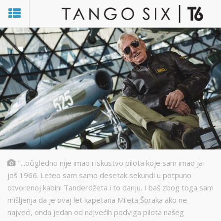
"...očigledno nije imao i iskustvo pilota koje sam imao ja
još 1966. Leteo sam samo desetak sekundi u potpuno
otvorenoj kabini Tanderdžeta i to danju. I baš zbog toga sam
mišljenja da je ovaj let kapetana Mileta Šoraka ako ne
najveći, onda jedan od najvećih podviga pilota našeg