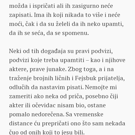
možda i ispričati ali ih zasigurno neće
zapisati. Ima ih koji nikada to više i neće
moći, čak i da su želeli da ih neko upamti,
da ih se seća, da se spomenu.
Neki od tih događaja su pravi podvizi,
podvizi koje treba upamtiti – kao i njihove
aktere, prave junake. Zbog toga, a i na
traženje brojnih ličnih i Fejsbuk prijatelja,
odlučih da nastavim pisati. Nemojte mi
zameriti ako neka od priča, posebno čiji
akter ili očevidac nisam bio, ostane
pomalo nedorečena. Sa vremenske
distance ću prepričati ono što sam nekada
čuo od onih koji to jesu bili.