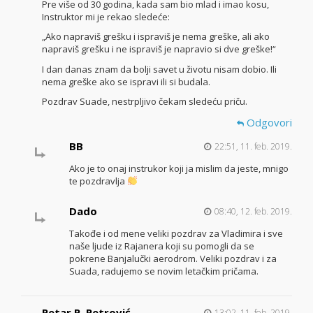
Pre više od 30 godina, kada sam bio mlad i imao kosu,
Instruktor mi je rekao sledeće:
„Ako napraviš grešku i ispraviš je nema greške, ali ako
napraviš grešku i ne ispraviš je napravio si dve greške!“
I dan danas znam da bolji savet u životu nisam dobio. Ili
nema greške ako se ispravi ili si budala.
Pozdrav Suade, nestrpljivo čekam sledeću priču.
Odgovori
BB
22:51, 11. feb. 2019.
Ako je to onaj instrukor koji ja mislim da jeste, mnigo
te pozdravlja
Dado
08:40, 12. feb. 2019.
Takođe i od mene veliki pozdrav za Vladimira i sve
naše ljude iz Rajanera koji su pomogli da se
pokrene Banjalučki aerodrom. Veliki pozdrav i za
Suada, radujemo se novim letačkim pričama.
Petar P. Petrović
13:02, 11. feb. 2019.