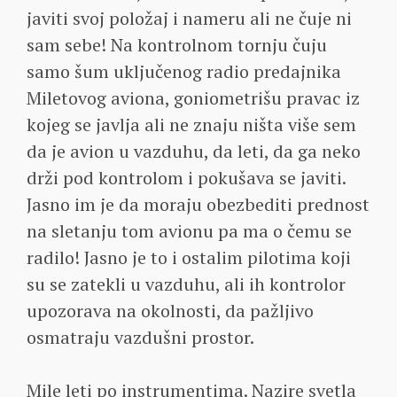
javiti svoj položaj i nameru ali ne čuje ni
sam sebe! Na kontrolnom tornju čuju
samo šum uključenog radio predajnika
Miletovog aviona, goniometrišu pravac iz
kojeg se javlja ali ne znaju ništa više sem
da je avion u vazduhu, da leti, da ga neko
drži pod kontrolom i pokušava se javiti.
Jasno im je da moraju obezbediti prednost
na sletanju tom avionu pa ma o čemu se
radilo! Jasno je to i ostalim pilotima koji
su se zatekli u vazduhu, ali ih kontrolor
upozorava na okolnosti, da pažljivo
osmatraju vazdušni prostor.
Mile leti po instrumentima. Nazire svetla