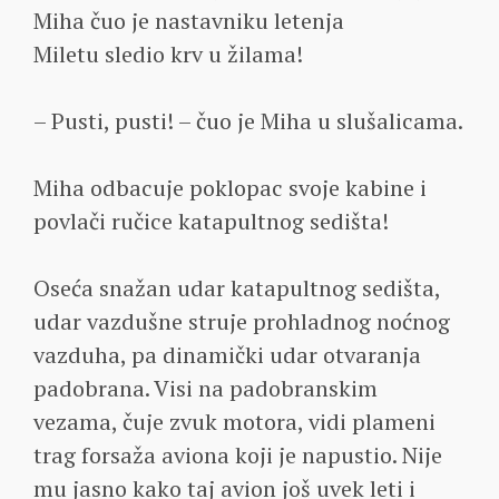
Miha čuo je nastavniku letenja
Miletu sledio krv u žilama!
– Pusti, pusti! – čuo je Miha u slušalicama.
Miha odbacuje poklopac svoje kabine i
povlači ručice katapultnog sedišta!
Oseća snažan udar katapultnog sedišta,
udar vazdušne struje prohladnog noćnog
vazduha, pa dinamički udar otvaranja
padobrana. Visi na padobranskim
vezama, čuje zvuk motora, vidi plameni
trag forsaža aviona koji je napustio. Nije
mu jasno kako taj avion još uvek leti i