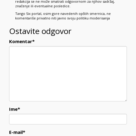
redakcija se ne može smatrati odgovornom za njihov sadržaj,
značenje ili eventualne posledice.
Tango Six portal, osim gore navedenih opštih smernica, ne
komentariše privatno niti javno svoju politiku moderisanja
Ostavite odgovor
Komentar
*
Ime
*
E-mail
*