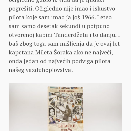
pogrešiti. Očigledno nije imao i iskustvo
pilota koje sam imao ja još 1966. Leteo
sam samo desetak sekundi u potpuno
otvorenoj kabini Tanderdžeta i to danju. I
baš zbog toga sam mišljenja da je ovaj let
kapetana Mileta Šoraka ako ne najveći,
onda jedan od najvećih podviga pilota
našeg vazduhoplovstva!