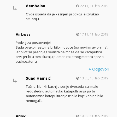
dembelan
22:11, 11. feb. 2019.
Ovde ispada da je kažnjen pilot koji je izvukao
situaciju.
Airboss
17:11, 11. feb. 2019.
Podvig za postovanje!
Sada ovako nesto ne bi bilo moguce (na novijim avionima),
jer pilot sa prednjeg sedista ne moze da se katapultira
prvi, jer bi u tom slucaju plamen raketnog motora sprzio
backseater-a.
Odgovori
Suad Hamzić
13:55, 13. feb. 2019.
Tačno. NL-14 i kasnije serije dvoseda su imale
redoslednu automatiku katapultiranja pa bi
autonomno katapultiranje iz bilo koje kabine bilo
nemoguče.
Апок
19:33, 11. feb. 2019.