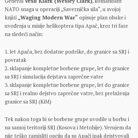
General
Vesli Klark (Wesley Clark)
, komandant
NATO snaga u operaciji „Saveznička sila“, u svojoj
knjizi
„Waging Modern War“
opisuje plan obuke i
uvođenja u misije helikoptera tipa Apač, kroz tri faze
na sledeći način:
1. let Apača, bez dodatne podrške, do granice sa SRJ i
povratak
2. sklapanje kompletne borbene grupe, let do granice
sa SRJ i simulacija dejstava zaprečne vatre
3. sklapanje kompletne borbene grupe, let do granice
sa SRJ i realno dejstvo zaprečne vatre, bez prelaženja
granice sa SRJ (KiM)
Tek nakon toga bi se borbene grupe uvodile u borbu i
na samoj teritoriji SRJ (Kosova i Metohije). Verujem da
nije teško zamisliti opciju da su Apači ipak dejstvovali