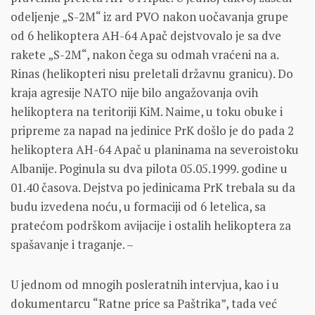
odeljenje „S-2M“ iz ard PVO nakon uočavanja grupe
od 6 helikoptera AH-64 Apač dejstvovalo je sa dve
rakete „S-2M“, nakon čega su odmah vraćeni na a.
Rinas (helikopteri nisu preletali državnu granicu). Do
kraja agresije NATO nije bilo angažovanja ovih
helikoptera na teritoriji KiM. Naime, u toku obuke i
pripreme za napad na jedinice PrK došlo je do pada 2
helikoptera AH-64 Apač u planinama na severoistoku
Albanije. Poginula su dva pilota 05.05.1999. godine u
01.40 časova. Dejstva po jedinicama PrK trebala su da
budu izvedena noću, u formaciji od 6 letelica, sa
pratećom podrškom avijacije i ostalih helikoptera za
spašavanje i traganje. –
U jednom od mnogih posleratnih intervjua, kao i u
dokumentarcu “Ratne price sa Paštrika”, tada već