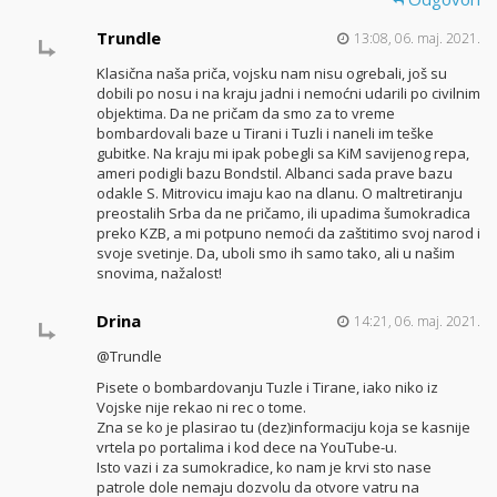
Trundle
13:08, 06. maj. 2021.
Klasična naša priča, vojsku nam nisu ogrebali, još su
dobili po nosu i na kraju jadni i nemoćni udarili po civilnim
objektima. Da ne pričam da smo za to vreme
bombardovali baze u Tirani i Tuzli i naneli im teške
gubitke. Na kraju mi ipak pobegli sa KiM savijenog repa,
ameri podigli bazu Bondstil. Albanci sada prave bazu
odakle S. Mitrovicu imaju kao na dlanu. O maltretiranju
preostalih Srba da ne pričamo, ili upadima šumokradica
preko KZB, a mi potpuno nemoći da zaštitimo svoj narod i
svoje svetinje. Da, uboli smo ih samo tako, ali u našim
snovima, nažalost!
Drina
14:21, 06. maj. 2021.
@Trundle
Pisete o bombardovanju Tuzle i Tirane, iako niko iz
Vojske nije rekao ni rec o tome.
Zna se ko je plasirao tu (dez)informaciju koja se kasnije
vrtela po portalima i kod dece na YouTube-u.
Isto vazi i za sumokradice, ko nam je krvi sto nase
patrole dole nemaju dozvolu da otvore vatru na