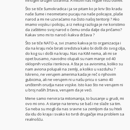
mnogim drugim stvarima. A mitovi nas nigde nisu odveli.
Što se tiče šumokradica i ja se pitam ko je kriv što kradu
naše šume i neometano pucaju na naše policajce, plaše
narod a mi ne uzvraćamo na čisto našoj teritoriji ? Ako
imamo vojsku i policiju, a iz nekog razloga je ne koristimo
da zaštitimo svoj narod o čemu onda dalje da pričamo?
Kakav smo mi to narod i kakva država ?
Što se tiče NATO-a, svi znamo kakva je to organizacija i
da na kraju niće birati sredstva kako bi došli do svog cilja,
do kog su i došli na kraju. Nas na KiM nema, ali mi se
opet busamo, navodno olupali su nam manje od 40
oklopnih vozila i tenkova. A šta je sa avionima, koliko su
nam aviona polupali na zemlji, a koliko u vazduhu ?
Iskreno, ne verujem amerima kada je reč o njihovim
gubicima, ali ne verujem ni u našu pricu o samo 40
uništenih orudja nase vojske. Isto kao što ne verujem ni
u broj naših žrtava, verujem da je veći.
Mene samo nervira ta mitomanija, to busanje u grudi, mi
ovo mi ono. A stanje na terenu se baš i ne slaže sa tim.
Sa neba su mogli da nas sravne sa zemljom da su hteli
da idu do kraja i svako ko tvrdi drugačije ima problem sa
realnošću.