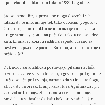
upotrebu tih helikoptera tokom 1999-te godine.
Što se mene tiče, ja prosto ne mogu dozvoliti sebi
luksuz da te informacije tek tako odbacim, pogotovo
što postoje kontradiktorne informacije i analize i sa
druge strane. Već sam na početku teksta napisao deo
kritičke analize koju su radili na zapadu vezano za
neslavnu epizodu Apača na Balkanu, ali da se tu krije i
nešto više?
Dok neki naši analitičari postavljaju pitanja i izvlače
teze koje zvuče sasvim logično, a govore u prilog tome
da što se tiče prikrivanja, naravno da su imali razloga,
ali i tvrde da bi raketiranje karaule sa Apačima za njih
verovatno bio najsvetliji trenutak cele kampanje.
Mogli bi da se hvale i da kažu kako su Apači “nešto