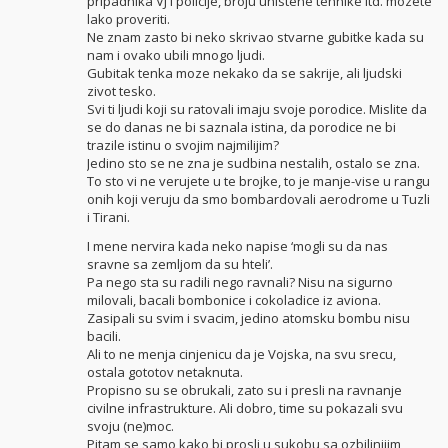
pripadnika VJ i policije, broju unistene tehnike itd. mozete
lako proveriti.
Ne znam zasto bi neko skrivao stvarne gubitke kada su
nam i ovako ubili mnogo ljudi.
Gubitak tenka moze nekako da se sakrije, ali ljudski
zivot tesko.
Svi ti ljudi koji su ratovali imaju svoje porodice. Mislite da
se do danas ne bi saznala istina, da porodice ne bi
trazile istinu o svojim najmilijim?
Jedino sto se ne zna je sudbina nestalih, ostalo se zna.
To sto vi ne verujete u te brojke, to je manje-vise u rangu
onih koji veruju da smo bombardovali aerodrome u Tuzli
i Tirani.
I mene nervira kada neko napise ‘mogli su da nas
sravne sa zemljom da su hteli’.
Pa nego sta su radili nego ravnali? Nisu na sigurno
milovali, bacali bombonice i cokoladice iz aviona.
Zasipali su svim i svacim, jedino atomsku bombu nisu
bacili.
Ali to ne menja cinjenicu da je Vojska, na svu srecu,
ostala gototov netaknuta.
Propisno su se obrukali, zato su i presli na ravnanje
civilne infrastrukture. Ali dobro, time su pokazali svu
svoju (ne)moc.
Pitam se samo kako bi prosli u sukobu sa ozbiljnijim