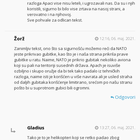
razloga Apaci vise nisu leteli, i ugrozavali nas. Da su i njih
koristili, sigurno bi bilo vise zrtava na nasoj strani, a
verovatno i na njihovoj.
Sve pohvale za odlican tekst.
Žorž
12:16, 06. maj. 2021.
Zanimljiv tekst, ono što sa sigurnošću možemo reći da NATO
jeste prikrivao gubitke, kao što je i naša strana prikrila prave
gubitke u ratu. Naime, NATO je prikrio gubitak nekoliko aviona
koji su pali na teritoriji susednih država. Apach je isuviše
ozbiljno i skupo oružje da bi tek tako padalo iz tehničkih
razloga, naime isti je korišćen u više navrata ali je usled straha
od daljih gubitaka korišćenje limitirano, srećom po našu stranu
pošto bi u suprotnom gubici bili ogromni.
Odgovori
Gladius
13:27, 06. maj. 2021.
Tako je to je helikopteri koji se retko padao zbog