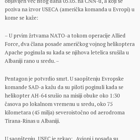
objavljen već istog dana 05.05. na CNN-u, a koji se
poziva na izvor USECA (američka komanda u Evropi) u
kome se kaže:
– U prvim žrtvama NATO-a tokom operacije Allied
Force, dva člana posade američkog vojnog helikoptera
Apache poginula su kada se njihova letelica srušila u
Albaniji rano u sredu. –
Pentagon je potvrdio smrt. U saopštenju Evropske
komande SAD-a kažu da su piloti poginuli kada se
helikopter AH-64 srušio na misiji obuke oko 1:30
časova po lokalnom vremenu u sredu, oko 75
kilometara (45 milja) severoistočno od aerodroma
Tirana-Rinas u Albaniji.
U saopštenju, USEC je rekao: „Avioni i posada su