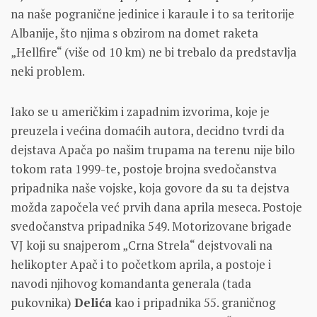
na naše pogranične jedinice i karaule i to sa teritorije
Albanije, što njima s obzirom na domet raketa
„Hellfire“ (više od 10 km) ne bi trebalo da predstavlja
neki problem.
Iako se u američkim i zapadnim izvorima, koje je
preuzela i većina domaćih autora, decidno tvrdi da
dejstava Apača po našim trupama na terenu nije bilo
tokom rata 1999-te, postoje brojna svedočanstva
pripadnika naše vojske, koja govore da su ta dejstva
možda započela već prvih dana aprila meseca. Postoje
svedočanstva pripadnika 549. Motorizovane brigade
VJ koji su snajperom „Crna Strela“ dejstvovali na
helikopter Apač i to početkom aprila, a postoje i
navodi njihovog komandanta generala (tada
pukovnika)
Delića
kao i pripadnika 55. graničnog