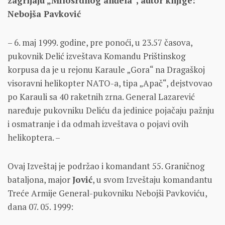
zagrljaju „Milosrdnog anđela“, autor knjige:
Nebojša Pavković
– 6. maj 1999. godine, pre ponoći, u 23.57 časova,
pukovnik Delić izveštava Komandu Prištinskog
korpusa da je u rejonu Karaule „Gora“ na Dragaškoj
visoravni helikopter NATO-a, tipa „Apač“, dejstvovao
po Karauli sa 40 raketnih zrna. General Lazarević
naređuje pukovniku Deliću da jedinice pojačaju pažnju
i osmatranje i da odmah izveštava o pojavi ovih
helikoptera. –
Ovaj Izveštaj je podržao i komandant 55. Graničnog
bataljona, major
Jović
, u svom Izveštaju komandantu
Treće Armije General-pukovniku Nebojši Pavkoviću,
dana 07. 05. 1999: