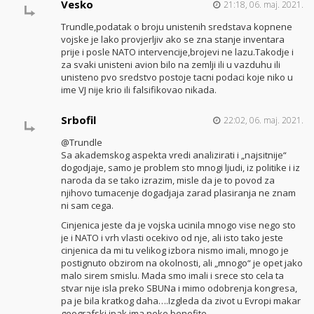
Vesko
21:18, 06. maj. 2021.
Trundle,podatak o broju unistenih sredstava kopnene
vojske je lako provjerljiv ako se zna stanje inventara
prije i posle NATO intervencije,brojevi ne lazu.Takodje i
za svaki unisteni avion bilo na zemlji ili u vazduhu ili
unisteno pvo sredstvo postoje tacni podaci koje niko u
ime VJ nije krio ili falsifikovao nikada.
Srbofil
22:02, 06. maj. 2021.
@Trundle
Sa akademskog aspekta vredi analizirati i „najsitnije“
dogodjaje, samo je problem sto mnogi ljudi, iz politike i iz
naroda da se tako izrazim, misle da je to povod za
njihovo tumacenje dogadjaja zarad plasiranja ne znam
ni sam cega.
Cinjenica jeste da je vojska ucinila mnogo vise nego sto
je i NATO i vrh vlasti ocekivo od nje, ali isto tako jeste
cinjenica da mi tu velikog izbora nismo imali, mnogo je
postignuto obzirom na okolnosti, ali „mnogo“ je opet jako
malo sirem smislu. Mada smo imali i srece sto cela ta
stvar nije isla preko SBUNa i mimo odobrenja kongresa,
pa je bila kratkog daha….Izgleda da zivot u Evropi makar
geografski ipak ima neke benefite.