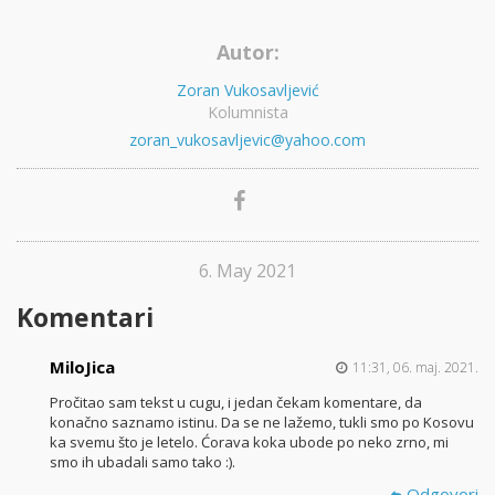
Autor:
Zoran Vukosavljević
Kolumnista
zoran_vukosavljevic@yahoo.com
6. May 2021
Komentari
MiloJica
11:31, 06. maj. 2021.
Pročitao sam tekst u cugu, i jedan čekam komentare, da
konačno saznamo istinu. Da se ne lažemo, tukli smo po Kosovu
ka svemu što je letelo. Ćorava koka ubode po neko zrno, mi
smo ih ubadali samo tako :).
Odgovori