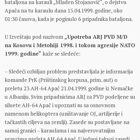
bataljona na karauli „Mladen Stojanović“, o dejstvu
Apača na tu karaulu dana 15.04.1999. godine, oko
01:30 časova, kada je poginulo 6 pripadnika bataljona.
U Izveštaju pod nazivom
„Upotreba ARJ PVD M/D
na Kosovu i Metohiji 1998. i tokom agresije NATO
1999. godine“
kaže se sledeće:
– Sledeći ozbiljan problem predstavljala je informacija
komande PrK (Prištinskog korpusa, prim. aut) o
preletu 23 AH-64 Apač 21.04.1999. godine iz Nemačke
u Albaniju. Svim pripadnicima ARJ za PVD podeljene su
siluete AH-64 Apač i upoznati su sa osnovnom
namenom helikoptera (uništavanje OJ, artiljerije i
tačkastih ciljeva na zemlji). Zasede su postavljane na
samoj granici – karaulama i na najverovatnijim
pravcima preleta AH-64 Apač. U jednoj takvoj zasedi