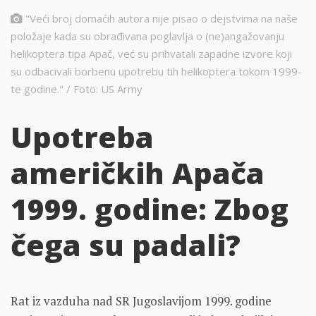
"Veći broj domaćih autora nije pisao o dejstvima na naše
položaje kada su obrađivana poglavlja o (ne)angažovanju
helikoptera tipa Apač, već su prihvatali zapadne izvore koji
su odbacivali borbenu upotrebu tih helikoptera tokom 1999-
te godine." / Foto: US Army
Upotreba
američkih Apača
1999. godine: Zbog
čega su padali?
Rat iz vazduha nad SR Jugoslavijom 1999. godine