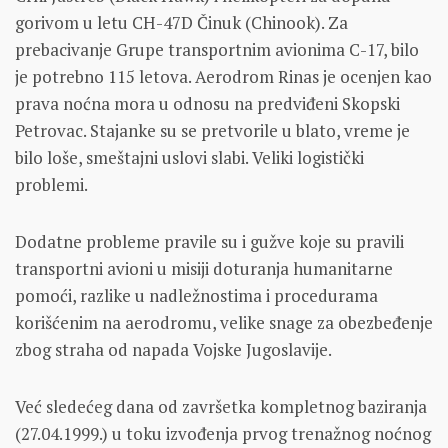
gorivom u letu CH-47D Činuk (Chinook). Za
prebacivanje Grupe transportnim avionima C-17, bilo
je potrebno 115 letova. Aerodrom Rinas je ocenjen kao
prava noćna mora u odnosu na predviđeni Skopski
Petrovac. Stajanke su se pretvorile u blato, vreme je
bilo loše, smeštajni uslovi slabi. Veliki logistički
problemi.
Dodatne probleme pravile su i gužve koje su pravili
transportni avioni u misiji doturanja humanitarne
pomoći, razlike u nadležnostima i procedurama
korišćenim na aerodromu, velike snage za obezbeđenje
zbog straha od napada Vojske Jugoslavije.
Već sledećeg dana od završetka kompletnog baziranja
(27.04.1999.) u toku izvođenja prvog trenažnog noćnog