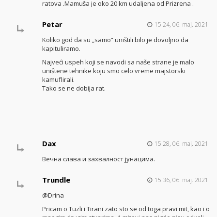
ratova .Mamuša je oko 20 km udaljena od Prizrena .
Petar
15:24, 06. maj. 2021.
Koliko god da su „samo“ uništili bilo je dovoljno da
kapituliramo.
Najveći uspeh koji se navodi sa naše strane je malo
uništene tehnike koju smo celo vreme majstorski
kamuflirali.
Tako se ne dobija rat.
Dax
15:28, 06. maj. 2021.
Вечна слава и захвалност јунацима.
Trundle
15:36, 06. maj. 2021.
@Drina
Pricam o Tuzli i Tirani zato sto se od toga pravi mit, kao i o