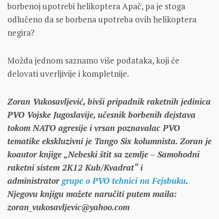
borbenoj upotrebi helikoptera Apač, pa je stoga
odlučeno da se borbena upotreba ovih helikoptera
negira?
Možda jednom saznamo više podataka, koji će
delovati uverljivije i kompletnije.
Zoran Vukosavljević, bivši pripadnik raketnih jedinica
PVO Vojske Jugoslavije, učesnik borbenih dejstava
tokom NATO agresije i vrsan poznavalac PVO
tematike ekskluzivni je Tango Six kolumnista. Zoran je
koautor knjige „Nebeski štit sa zemlje – Samohodni
raketni sistem 2K12 Kub/Kvadrat“ i
administrator
grupe o PVO tehnici na Fejsbuku
.
Njegovu knjigu možete naručiti putem maila:
zoran_vukosavljevic@yahoo.com