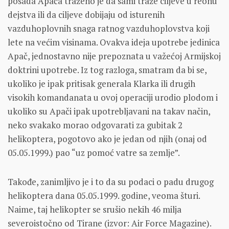
posada Apača traženo je da sami traže ciljeve u reonu
dejstva ili da ciljeve dobijaju od isturenih
vazduhoplovnih snaga ratnog vazduhoplovstva koji
lete na većim visinama. Ovakva ideja upotrebe jedinica
Apač, jednostavno nije prepoznata u važećoj Armijskoj
doktrini upotrebe. Iz tog razloga, smatram da bi se,
ukoliko je ipak pritisak generala Klarka ili drugih
visokih komandanata u ovoj operaciji urodio plodom i
ukoliko su Apači ipak upotrebljavani na takav način,
neko svakako morao odgovarati za gubitak 2
helikoptera, pogotovo ako je jedan od njih (onaj od
05.05.1999.) pao “uz pomoć vatre sa zemlje”.
Takođe, zanimljivo je i to da su podaci o padu drugog
helikoptera dana 05.05.1999. godine, veoma šturi.
Naime, taj helikopter se srušio nekih 46 milja
severoistočno od Tirane (izvor: Air Force Magazine).