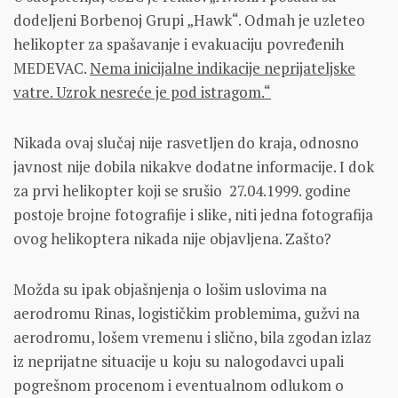
dodeljeni Borbenoj Grupi „Hawk“. Odmah je uzleteo
helikopter za spašavanje i evakuaciju povređenih
MEDEVAC.
Nema inicijalne indikacije neprijateljske
vatre. Uzrok nesreće je pod istragom.“
Nikada ovaj slučaj nije rasvetljen do kraja, odnosno
javnost nije dobila nikakve dodatne informacije. I dok
za prvi helikopter koji se srušio 27.04.1999. godine
postoje brojne fotografije i slike, niti jedna fotografija
ovog helikoptera nikada nije objavljena. Zašto?
Možda su ipak objašnjenja o lošim uslovima na
aerodromu Rinas, logističkim problemima, gužvi na
aerodromu, lošem vremenu i slično, bila zgodan izlaz
iz neprijatne situacije u koju su nalogodavci upali
pogrešnom procenom i eventualnom odlukom o