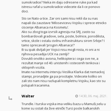
sumokradice? Neka im daju odresene ruke pa kad
istresu rafal u sumokradice videcete da li ce ponovo
doci.
Sto se Nato-a tice. Zar oni sami nisu rekli da su nas
napali da zaustave ‘Milosevicevu Vojsku i sprece etnicko
ciscenje Albanaca na Kosmetu’.
Ako su zbog toga izvrsili agresiju na SRJ, zasto su
bombardovali gradove, sela, poste, bolnice, porodilista,
vrtice, skole i ostalu civilnu infrastrukturu sirom Srbije? I
tamo sprecavali ‘progon Albanaca’?
Ili su ipak divljali jer Vojsci nisu mogli nista, ni oni a ni
njihova pesadija UCK na zemlji?
Dovukli onoliko aviona, helikoptera i cega sve ne, a
rezultat manje od 40. unistenih i ostecenih tenkova i
oklopnih vozila.
Imate na internetu intervju Veslika Klarka dat nemackoj
stampi, pronadjite ga pa procitajte. Videcete koliko on
zali sto nam nisu razlupali kompletnu Vojsku, kao sto su
polupali Iracanima.
Walter
14:30, 06. maj. 2021.
Trundle. I turska vojska ima veliku bazu u Mamuši,selu u
kome su ostali da žive etnički Turci posle balkanskih