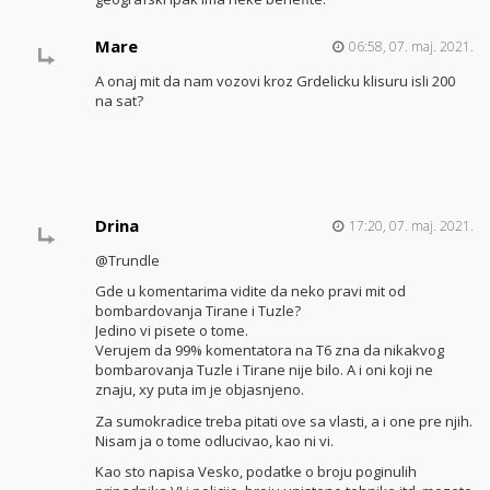
Mare
06:58, 07. maj. 2021.
A onaj mit da nam vozovi kroz Grdelicku klisuru isli 200
na sat?
Drina
17:20, 07. maj. 2021.
@Trundle
Gde u komentarima vidite da neko pravi mit od
bombardovanja Tirane i Tuzle?
Jedino vi pisete o tome.
Verujem da 99% komentatora na T6 zna da nikakvog
bombarovanja Tuzle i Tirane nije bilo. A i oni koji ne
znaju, xy puta im je objasnjeno.
Za sumokradice treba pitati ove sa vlasti, a i one pre njih.
Nisam ja o tome odlucivao, kao ni vi.
Kao sto napisa Vesko, podatke o broju poginulih