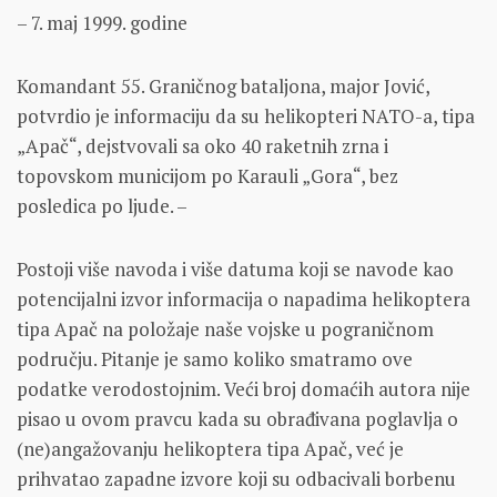
– 7. maj 1999. godine
Komandant 55. Graničnog bataljona, major Jović,
potvrdio je informaciju da su helikopteri NATO-a, tipa
„Apač“, dejstvovali sa oko 40 raketnih zrna i
topovskom municijom po Karauli „Gora“, bez
posledica po ljude. –
Postoji više navoda i više datuma koji se navode kao
potencijalni izvor informacija o napadima helikoptera
tipa Apač na položaje naše vojske u pograničnom
području. Pitanje je samo koliko smatramo ove
podatke verodostojnim. Veći broj domaćih autora nije
pisao u ovom pravcu kada su obrađivana poglavlja o
(ne)angažovanju helikoptera tipa Apač, već je
prihvatao zapadne izvore koji su odbacivali borbenu