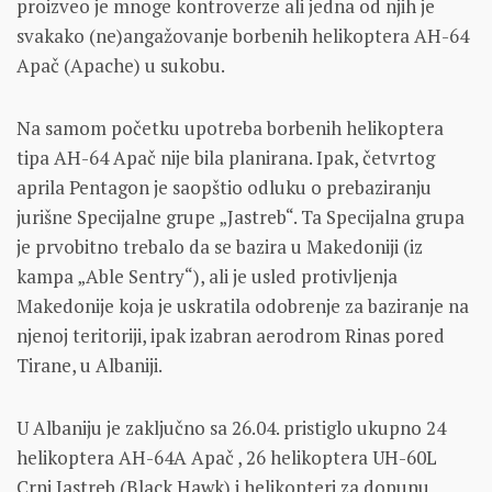
proizveo je mnoge kontroverze ali jedna od njih je
svakako (ne)angažovanje borbenih helikoptera AH-64
Apač (Apache) u sukobu.
Na samom početku upotreba borbenih helikoptera
tipa AH-64 Apač nije bila planirana. Ipak, četvrtog
aprila Pentagon je saopštio odluku o prebaziranju
jurišne Specijalne grupe „Jastreb“. Ta Specijalna grupa
je prvobitno trebalo da se bazira u Makedoniji (iz
kampa „Able Sentry“), ali je usled protivljenja
Makedonije koja je uskratila odobrenje za baziranje na
njenoj teritoriji, ipak izabran aerodrom Rinas pored
Tirane, u Albaniji.
U Albaniju je zaključno sa 26.04. pristiglo ukupno 24
helikoptera AH-64A Apač , 26 helikoptera UH-60L
Crni Jastreb (Black Hawk) i helikopteri za dopunu