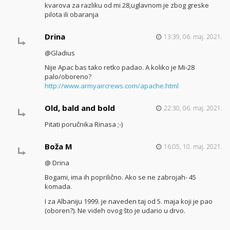
kvarova za razliku od mi 28,uglavnom je zbog greske
pilota ili obaranja
Drina
13:39, 06. maj. 2021.
@Gladius
Nije Apac bas tako retko padao. A koliko je Mi-28
palo/oboreno?
http://www.armyaircrews.com/apache.html
Old, bald and bold
22:30, 06. maj. 2021.
Pitati poručnika Rinasa ;-)
Boža M
16:05, 10. maj. 2021.
@ Drina
Bogami, ima ih poprilično. Ako se ne zabrojah- 45
komada.
I za Albaniju 1999. je naveden taj od 5. maja koji je pao
(oboren?). Ne videh ovog što je udario u drvo.