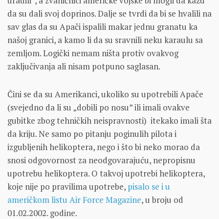
uradili”, a zvaničnici američke vojske bi mogli da kažu
da su dali svoj doprinos. Dalje se tvrdi da bi se hvalili na
sav glas da su Apači ispalili makar jednu granatu ka
našoj granici, a kamo li da su sravnili neku karaulu sa
zemljom. Logički nemam ništa protiv ovakvog
zaključivanja ali nisam potpuno saglasan.
Čini se da su Amerikanci, ukoliko su upotrebili Apače
(svejedno da li su „dobili po nosu” ili imali ovakve
gubitke zbog tehničkih neispravnosti) itekako imali šta
da kriju. Ne samo po pitanju poginulih pilota i
izgubljenih helikoptera, nego i što bi neko morao da
snosi odgovornost za neodgovarajuću, nepropisnu
upotrebu helikoptera. O takvoj upotrebi helikoptera,
koje nije po pravilima upotrebe,
pisalo se i u
američkom listu Air Force Magazine
, u broju od
01.02.2002. godine.