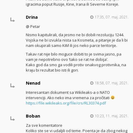
igracima poput Rusije, Kine, Irana ili Severne Koreje.
Drina
17:35, 07. maj. 2021.
@ Petar
Nismo kapitulirali, da jesmo ne bi dobili rezoluciju 1244.
Vojska ne bi izvukla nista sa Kosmeta, a pitanje je da li bi
nam okupirali samo KiM ili jos neko parce teritorije.
Takav rat nije bilo moguce dobiti to je svima jasno, pa
vam je nepotrebno ovo ‘tako se rat ne dobija’.
Kako god da smo ga vodili protiv onakvog protivnika, na
kraju bi rezultat bio isti ili gori.
Nenad
18:58, 07. maj. 2021.
Interesantan dokument sa Wikileaks-a o NATO
intervenciji. Ako neko ima vremena za pročitati
https://file.wikileaks.org/file/crs/RL30374.pdf
Boban
10:23, 11. maj. 2021.
Za sve komentatore
Koliko ste se vi udaljili od teme. Poenta je da zbog nekog