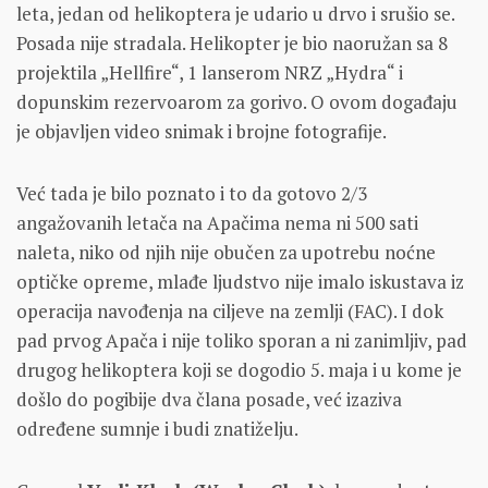
leta, jedan od helikoptera je udario u drvo i srušio se.
Posada nije stradala. Helikopter je bio naoružan sa 8
projektila „Hellfire“, 1 lanserom NRZ „Hydra“ i
dopunskim rezervoarom za gorivo. O ovom događaju
je objavljen video snimak i brojne fotografije.
Već tada je bilo poznato i to da gotovo 2/3
angažovanih letača na Apačima nema ni 500 sati
naleta, niko od njih nije obučen za upotrebu noćne
optičke opreme, mlađe ljudstvo nije imalo iskustava iz
operacija navođenja na ciljeve na zemlji (FAC). I dok
pad prvog Apača i nije toliko sporan a ni zanimljiv, pad
drugog helikoptera koji se dogodio 5. maja i u kome je
došlo do pogibije dva člana posade, već izaziva
određene sumnje i budi znatiželju.