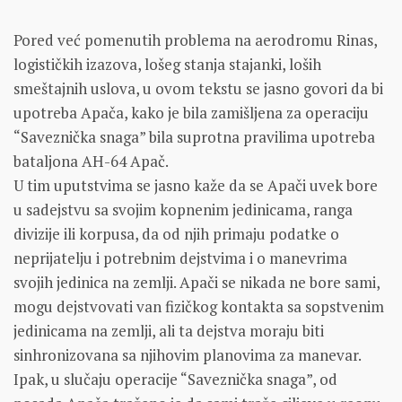
Pored već pomenutih problema na aerodromu Rinas,
logističkih izazova, lošeg stanja stajanki, loših
smeštajnih uslova, u ovom tekstu se jasno govori da bi
upotreba Apača, kako je bila zamišljena za operaciju
“Saveznička snaga” bila suprotna pravilima upotreba
bataljona AH-64 Apač.
U tim uputstvima se jasno kaže da se Apači uvek bore
u sadejstvu sa svojim kopnenim jedinicama, ranga
divizije ili korpusa, da od njih primaju podatke o
neprijatelju i potrebnim dejstvima i o manevrima
svojih jedinica na zemlji. Apači se nikada ne bore sami,
mogu dejstvovati van fizičkog kontakta sa sopstvenim
jedinicama na zemlji, ali ta dejstva moraju biti
sinhronizovana sa njihovim planovima za manevar.
Ipak, u slučaju operacije “Saveznička snaga”, od