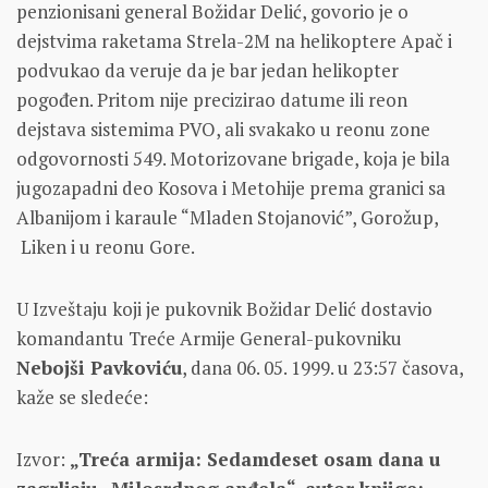
penzionisani general Božidar Delić, govorio je o
dejstvima raketama Strela-2M na helikoptere Apač i
podvukao da veruje da je bar jedan helikopter
pogođen. Pritom nije precizirao datume ili reon
dejstava sistemima PVO, ali svakako u reonu zone
odgovornosti 549. Motorizovane brigade, koja je bila
jugozapadni deo Kosova i Metohije prema granici sa
Albanijom i karaule “Mladen Stojanović”, Gorožup,
Liken i u reonu Gore.
U Izveštaju koji je pukovnik Božidar Delić dostavio
komandantu Treće Armije General-pukovniku
Nebojši Pavkoviću
, dana 06. 05. 1999. u 23:57 časova,
kaže se sledeće:
Izvor:
„Treća armija: Sedamdeset osam dana u