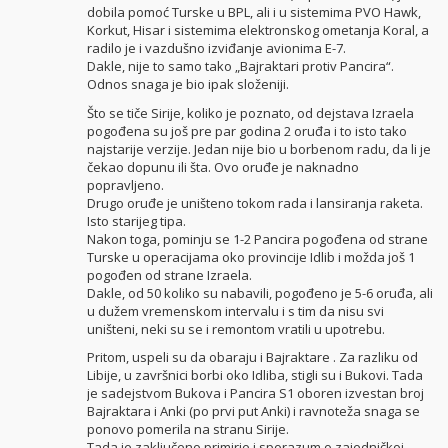
dobila pomoć Turske u BPL, ali i u sistemima PVO Hawk,
Korkut, Hisar i sistemima elektronskog ometanja Koral, a
radilo je i vazdušno izviđanje avionima E-7.
Dakle, nije to samo tako „Bajraktari protiv Pancira“.
Odnos snaga je bio ipak složeniji.
Što se tiče Sirije, koliko je poznato, od dejstava Izraela
pogođena su još pre par godina 2 oruđa i to isto tako
najstarije verzije. Jedan nije bio u borbenom radu, da li je
čekao dopunu ili šta. Ovo oruđe je naknadno
popravljeno.
Drugo oruđe je uništeno tokom rada i lansiranja raketa.
Isto starijeg tipa.
Nakon toga, pominju se 1-2 Pancira pogođena od strane
Turske u operacijama oko provincije Idlib i možda još 1
pogođen od strane Izraela.
Dakle, od 50 koliko su nabavili, pogođeno je 5-6 oruđa, ali
u dužem vremenskom intervalu i s tim da nisu svi
uništeni, neki su se i remontom vratili u upotrebu.
Pritom, uspeli su da obaraju i Bajraktare . Za razliku od
Libije, u završnici borbi oko Idliba, stigli su i Bukovi. Tada
je sadejstvom Bukova i Pancira S1 oboren izvestan broj
Bajraktara i Anki (po prvi put Anki) i ravnoteža snaga se
ponovo pomerila na stranu Sirije.
Tada je zaključeno primirje i sporazum o zajedničkoj