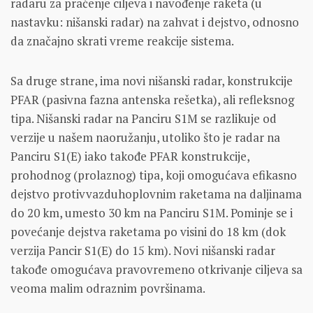
radaru za praćenje ciljeva i navođenje raketa (u
nastavku: nišanski radar) na zahvat i dejstvo, odnosno
da značajno skrati vreme reakcije sistema.
Sa druge strane, ima novi nišanski radar, konstrukcije
PFAR (pasivna fazna antenska rešetka), ali refleksnog
tipa. Nišanski radar na Panciru S1M se razlikuje od
verzije u našem naoružanju, utoliko što je radar na
Panciru S1(E) iako takođe PFAR konstrukcije,
prohodnog (prolaznog) tipa, koji omogućava efikasno
dejstvo protivvazduhoplovnim raketama na daljinama
do 20 km, umesto 30 km na Panciru S1M. Pominje se i
povećanje dejstva raketama po visini do 18 km (dok
verzija Pancir S1(E) do 15 km). Novi nišanski radar
takođe omogućava pravovremeno otkrivanje ciljeva sa
veoma malim odraznim površinama.