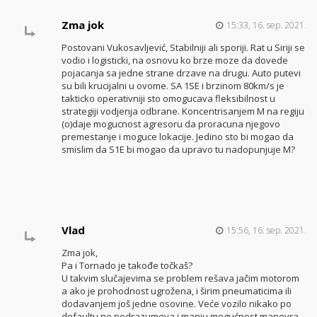
Zma jok
15:33, 16. sep. 2021.
Postovani Vukosavljević, Stabilniji ali sporiji. Rat u Siriji se
vodio i logisticki, na osnovu ko brze moze da dovede
pojacanja sa jedne strane drzave na drugu. Auto putevi
su bili krucijalni u ovome. SA 1SE i brzinom 80km/s je
takticko operativniji sto omogucava fleksibilnost u
strategiji vodjenja odbrane. Koncentrisanjem M na regiju
(o)daje mogucnost agresoru da proracuna njegovo
premestanje i moguce lokacije. Jedino sto bi mogao da
smislim da S1E bi mogao da upravo tu nadopunjuje M?
Vlad
15:56, 16. sep. 2021.
Zma jok,
Pa i Tornado je takođe točkaš?
U takvim slučajevima se problem rešava jačim motorom
a ako je prohodnost ugrožena, i širim pneumaticima ili
dodavanjem još jedne osovine. Veće vozilo nikako po
defaultu ne podrazumeva i manju mogućnost manevra.