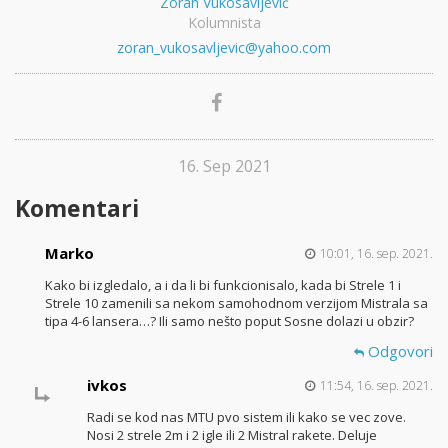
Zoran Vukosavljević
Kolumnista
zoran_vukosavljevic@yahoo.com
16. Sep 2021
Komentari
Marko
10:01, 16. sep. 2021.
Kako bi izgledalo, a i da li bi funkcionisalo, kada bi Strele 1 i
Strele 10 zamenili sa nekom samohodnom verzijom Mistrala sa
tipa 4-6 lansera…? Ili samo nešto poput Sosne dolazi u obzir?
Odgovori
ivkos
11:54, 16. sep. 2021.
Radi se kod nas MTU pvo sistem ili kako se vec zove.
Nosi 2 strele 2m i 2 igle ili 2 Mistral rakete. Deluje