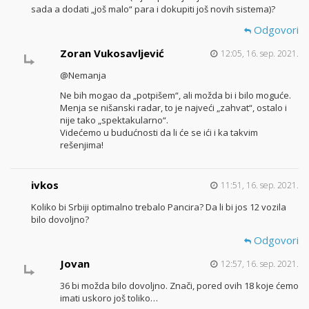
sada a dodati „još malo“ para i dokupiti još novih sistema)?
Odgovori
Zoran Vukosavljević
12:05, 16. sep. 2021.
@Nemanja
Ne bih mogao da „potpišem“, ali možda bi i bilo moguće.
Menja se nišanski radar, to je najveći „zahvat“, ostalo i
nije tako „spektakularno“.
Videćemo u budućnosti da li će se ići i ka takvim
rešenjima!
ivkos
11:51, 16. sep. 2021.
Koliko bi Srbiji optimalno trebalo Pancira? Da li bi jos 12 vozila
bilo dovoljno?
Odgovori
Jovan
12:57, 16. sep. 2021.
36 bi možda bilo dovoljno. Znači, pored ovih 18 koje ćemo
imati uskoro još toliko…