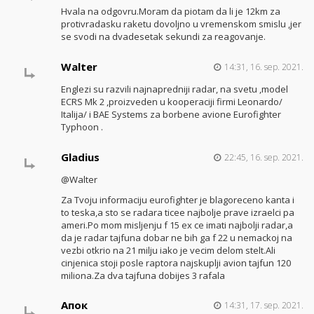
Hvala na odgovru.Moram da piotam da li je 12km za
protivradasku raketu dovoljno u vremenskom smislu ,jer
se svodi na dvadesetak sekundi za reagovanje.
Walter
14:31, 16. sep. 2021.
Englezi su razvili najnapredniji radar, na svetu ,model
ECRS Mk 2 ,proizveden u kooperaciji firmi Leonardo/
Italija/ i BAE Systems za borbene avione Eurofighter
Typhoon .
Gladius
22:45, 16. sep. 2021.
@Walter
Za Tvoju informaciju eurofighter je blagoreceno kanta i
to teska,a sto se radara ticee najbolje prave izraelci pa
ameri.Po mom misljenju f 15 ex ce imati najbolji radar,a
da je radar tajfuna dobar ne bih ga f 22 u nemackoj na
vezbi otkrio na 21 milju iako je vecim delom stelt.Ali
cinjenica stoji posle raptora najskuplji avion tajfun 120
miliona.Za dva tajfuna dobijes 3 rafala
Апок
14:31, 17. sep. 2021.