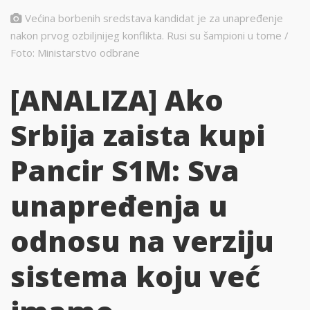
Većina borbenih sredstava kandidat je za unapređenje
nakon prvog ozbiljnijeg konflikta. Rusi su šampioni u tome /
Foto: Ministarstvo odbrane
[ANALIZA] Ako
Srbija zaista kupi
Pancir S1M: Sva
unapređenja u
odnosu na verziju
sistema koju već