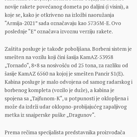
novije rakete povećanog dometa po daljini (i visini), a
koje se, kako je otkriveno na izložbi naoružanja
“Armija-2021” sada označavaju kao 57Э5М-Е. Ovo
poslednje “E” označava izvoznu verziju rakete.
Zaštita posluge je takođe poboljšana. Borbeni sistem je
smešten na vozilu koji čini šasija KamAZ-53958
„Tornado“, 8×8 sa nosivošću od 25 tona, za razliku od
šasije KamAZ 6560 na kojoj je smešten Pancir S1(E).
Kabina posluge je malo odvojena od samog radarskog i
borbenog kompleta (vozilo je duže), a kabina je
spojena sa „Tajfunom-K“, u potpunosti je oklopljena i
može da izdrži udar oklopno-probijajućeg zapaljivog
metka iz snajperske puške „Dragunov“.
Prema rečima specijalista predstavnika proizvođača