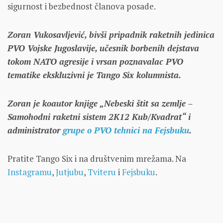
sigurnost i bezbednost članova posade.
Zoran Vukosavljević, bivši pripadnik raketnih jedinica
PVO Vojske Jugoslavije, učesnik borbenih dejstava
tokom NATO agresije i vrsan poznavalac PVO
tematike ekskluzivni je Tango Six kolumnista.
Zoran je koautor knjige „Nebeski štit sa zemlje –
Samohodni raketni sistem 2K12 Kub/Kvadrat“ i
administrator
grupe o PVO tehnici na Fejsbuku
.
Pratite Tango Six i na društvenim mrežama. Na
Instagramu
,
Jutjubu
,
Tviteru
i
Fejsbuku
.