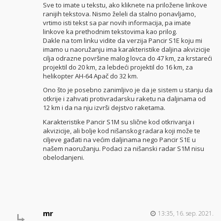
Sve to imate u tekstu, ako kliknete na priložene linkove
ranijih tekstova. Nismo želeli da stalno ponavljamo,
vrtimo isti tekst sa par novih informacija, pa imate
linkove ka prethodnim tekstovima kao prilog.
Dakle na tom linku vidite da verzija Pancir S1E koju mi
imamo u naoružanju ima karakteristike daljina akvizicije
cilja odrazne površine malog lovca do 47 km, za krstareći
projektil do 20 km, za lebdeći projektil do 16 km, za
helikopter AH-64 Apač do 32 km.
Ono što je posebno zanimljivo je da je sistem u stanju da
otkrije i zahvati protivradarsku raketu na daljinama od
12 km i da na nju izvrši dejstvo raketama.
Karakteristike Pancir S1M su slične kod otkrivanja i
akvizicije, ali bolje kod nišanskog radara koji može te
ciljeve gađati na većim daljinama nego Pancir S1E u
našem naoružanju. Podaci za nišanski radar S1M nisu
obelodanjeni.
mr
13:35, 16. sep. 2021.