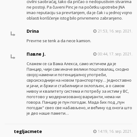
civilni saobraćaj, tako da pričao o nedopustivim stvarima
ne postoji. Pa čuveni Pinc je na početku upotrebe JNA
imao reputaciju sa prevrtanjem, da je čak i u jednoj vojno
oblasti korišćenje istog bilo privremeno zabranjeno.
Drina
21:53, 16. sep. 2021.
Prevrne se tenk a da nece kamion.
Павле Ј.
00:44, 17. sep. 2021.
Слажем се са Вама Алекса, само истичем да је
Панцир, чији сам иначе велики поштовалац, сходно
својој намени и потенцијалној употреби,
сврсисходнији на новом транспортеру… Једноставно
и јачи, и бржи и стабилнији и оклопљен, а о самом
нивоу и квалитету система и потребу за истим у ВС,
поготово у модернизованој варијанти, нема ни
говора. Панцир је пун погодак. Мада бих под „пун
погодак“ свео све набављено, и већину од онога што
је део наше памети…
tegljacmete
14:19, 16. sep. 2021.