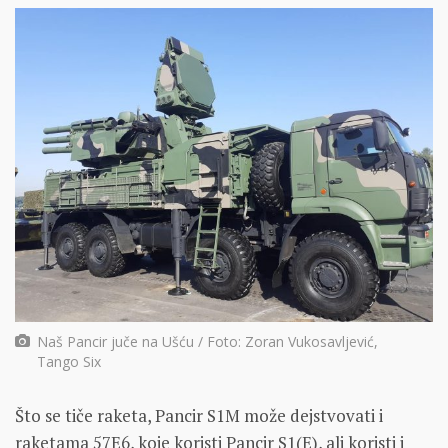
Naš Pancir juče na Ušću / Foto: Zoran Vukosavljević,
Tango Six
Što se tiče raketa, Pancir S1M može dejstvovati i
raketama 57E6, koje koristi Pancir S1(E), ali koristi i