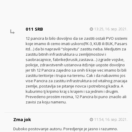
011 SRB
13:25, 16. sep. 2021.
12 pancira bi bilo dovoljno da se zastiti ostali PVO sistemi
koje imamo ili cemo imati uskoro(FK-3, KUB ili BUK, Pasars
itd…) da bi napravili “slojevitu” zastitu neba. Medjutim za
zastitu bitnih infrastruktura u zemlji(mostovi i
saobracajnice, fabrike(krusik,zastava…) zgrade vojske,
policije, zdravstvenih ustanova itd) nije uopste dovoljno
jer tih 12 Pancira zajedno sa onih 6 koje vec imamo bi bili
zastitu teritorije i trupa na terenu. Cak i da nabavimo jos
vise Pancira za zastitu infrastruktura od vitalnog znacaja
zemlje, postavlja se pitanje novca i potrebnog kadra. A
kuburimo tj krpimo kraj s krajem i sa jednim i drugim.
Prevedeno prostim recima, 12 Pancira bi puno znacilo ali
zavisi za koju namenu.
Zma jok
11:54, 16. sep. 2021.
Duboko postovanje autoru. Poredjenje je jasno i razumno.