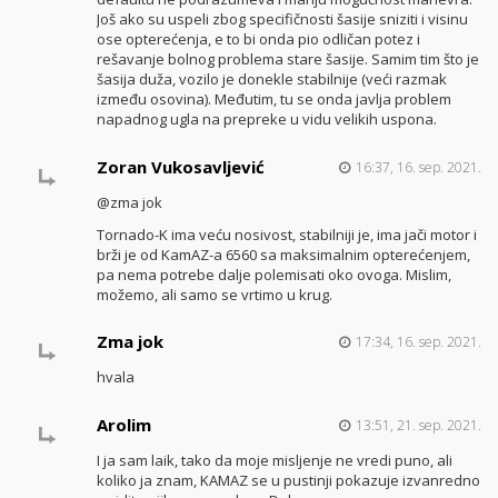
Još ako su uspeli zbog specifičnosti šasije sniziti i visinu
ose opterećenja, e to bi onda pio odličan potez i
rešavanje bolnog problema stare šasije. Samim tim što je
šasija duža, vozilo je donekle stabilnije (veći razmak
između osovina). Međutim, tu se onda javlja problem
napadnog ugla na prepreke u vidu velikih uspona.
Zoran Vukosavljević
16:37, 16. sep. 2021.
@zma jok
Tornado-K ima veću nosivost, stabilniji je, ima jači motor i
brži je od KamAZ-a 6560 sa maksimalnim opterećenjem,
pa nema potrebe dalje polemisati oko ovoga. Mislim,
možemo, ali samo se vrtimo u krug.
Zma jok
17:34, 16. sep. 2021.
hvala
Arolim
13:51, 21. sep. 2021.
I ja sam laik, tako da moje misljenje ne vredi puno, ali
koliko ja znam, KAMAZ se u pustinji pokazuje izvanredno