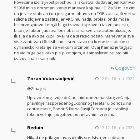
Povecana izdrzljivost proshodi iz iskustva; dodavanjem KamAZ-
53958 mi se cini smanjivanje manevra koji ima 1E. Za M mi se cini
da je vise statican i da je sigurno obavezna TOR zastita, ili verba
i slicna slojevna zastita. Jer AKO mu nadju prolaz, onda moze
biti brzo gotovo. I mogli bi ga izazvati upravo u takvu poziciju,
bitan je faktor ljudstva, bez obzira na sve vise automatizacije.
Iluzija da ako se kupi i ovaj M da si resio posao. Manevar je sve
vise zahtevan i fleksibilnost sredstava da krene iz staticne u
dynamicko kretanje sa velikom brzinom. Ovaj Kamaz je tegljac i
ne vidim ga bas kako pici pustinjom, a zamaskirati ce isto biti
izazov. Inace sam laik.
Odgovori
Zoran Vukosavljević
12:04, 16. sep. 2021.
@Zma jok
Upravo zbog svoje dužine, hidropneumatskog vešanja,
pravilnije raspoređenog „korisnog tereta“ u odnosu na
centar mase, Pancir S1M na šasiji Tornada je stabilniji
tokom vožnje, pogotovo po neravnim terenima.
Beduin
12:12, 16. sep. 2021.
Nikad ne prilagodjavas okolis sredstvu, vec obratno.