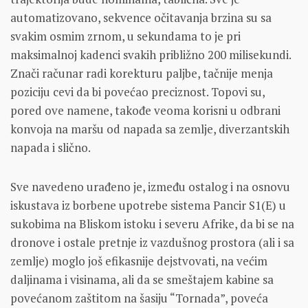
automatizovano, sekvence očitavanja brzina su sa
svakim osmim zrnom, u sekundama to je pri
maksimalnoj kadenci svakih približno 200 milisekundi.
Znači računar radi korekturu paljbe, tačnije menja
poziciju cevi da bi povećao preciznost. Topovi su,
pored ove namene, takođe veoma korisni u odbrani
konvoja na maršu od napada sa zemlje, diverzantskih
napada i slično.
Sve navedeno urađeno je, između ostalog i na osnovu
iskustava iz borbene upotrebe sistema Pancir S1(E) u
sukobima na Bliskom istoku i severu Afrike, da bi se na
dronove i ostale pretnje iz vazdušnog prostora (ali i sa
zemlje) moglo još efikasnije dejstvovati, na većim
daljinama i visinama, ali da se smeštajem kabine sa
povećanom zaštitom na šasiju “Tornada”, poveća