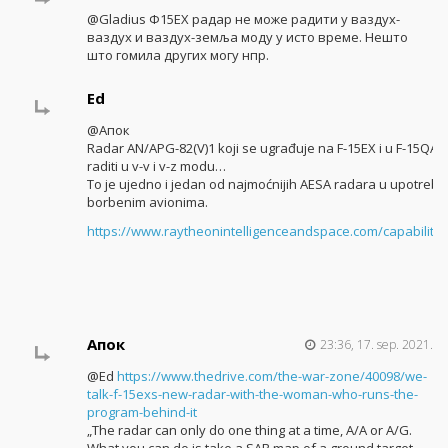
@Gladius Ф15ЕХ радар не може радити у ваздух-
ваздух и ваздух-земља моду у исто време. Нешто
што гомила других могу нпр.
Ed
@Апок
Radar AN/APG-82(V)1 koji se ugrađuje na F-15EX i u F-15QA
raditi u v-v i v-z modu…
To je ujedno i jedan od najmoćnijih AESA radara u upotreb
borbenim avionima.
https://www.raytheonintelligenceandspace.com/capabiliti
Апок
23:36, 17. sep. 2021.
@Ed
https://www.thedrive.com/the-war-zone/40098/we-
talk-f-15exs-new-radar-with-the-woman-who-runs-the-
program-behind-it
„The radar can only do one thing at a time, A/A or A/G.