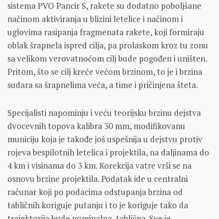
sistema PVO Pancir S, rakete su dodatno poboljšane
načinom aktiviranja u blizini letelice i načinom i
uglovima rasipanja fragmenata rakete, koji formiraju
oblak šrapnela ispred cilja, pa prolaskom kroz tu zonu
sa velikom verovatnoćom cilj bude pogođen i uništen.
Pritom, što se cilj kreće većom brzinom, to je i brzina
sudara sa šrapnelima veća, a time i pričinjena šteta.
Specijalisti napominju i veću teorijsku brzinu dejstva
dvocevnih topova kalibra 30 mm, modifikovanu
municiju koja je takođe još uspešnija u dejstvu protiv
rojeva bespilotnih letelica i projektila, na daljinama do
4 km i visinama do 3 km. Korekcija vatre vrši se na
osnovu brzine projektila. Podatak ide u centralni
računar koji po podacima odstupanja brzina od
tabličnih koriguje putanju i to je koriguje tako da
trajektorija bude nominalna, tablična. Sve je