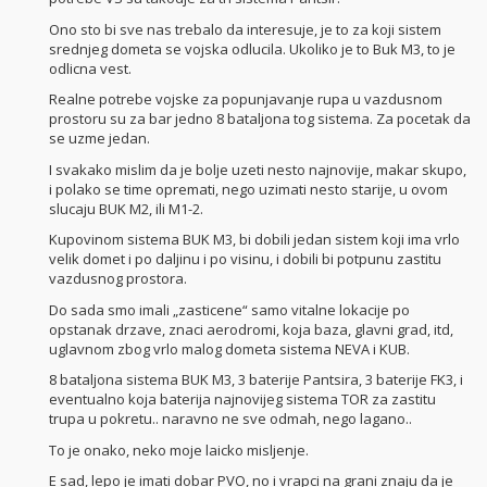
Ono sto bi sve nas trebalo da interesuje, je to za koji sistem
srednjeg dometa se vojska odlucila. Ukoliko je to Buk M3, to je
odlicna vest.
Realne potrebe vojske za popunjavanje rupa u vazdusnom
prostoru su za bar jedno 8 bataljona tog sistema. Za pocetak da
se uzme jedan.
I svakako mislim da je bolje uzeti nesto najnovije, makar skupo,
i polako se time opremati, nego uzimati nesto starije, u ovom
slucaju BUK M2, ili M1-2.
Kupovinom sistema BUK M3, bi dobili jedan sistem koji ima vrlo
velik domet i po daljinu i po visinu, i dobili bi potpunu zastitu
vazdusnog prostora.
Do sada smo imali „zasticene“ samo vitalne lokacije po
opstanak drzave, znaci aerodromi, koja baza, glavni grad, itd,
uglavnom zbog vrlo malog dometa sistema NEVA i KUB.
8 bataljona sistema BUK M3, 3 baterije Pantsira, 3 baterije FK3, i
eventualno koja baterija najnovijeg sistema TOR za zastitu
trupa u pokretu.. naravno ne sve odmah, nego lagano..
To je onako, neko moje laicko misljenje.
E sad, lepo je imati dobar PVO, no i vrapci na grani znaju da je