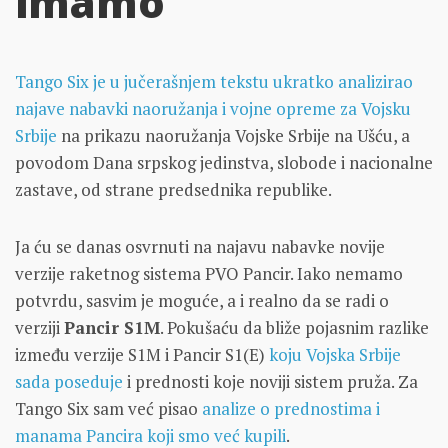
imamo
Tango Six je u jučerašnjem tekstu ukratko analizirao
najave nabavki naoružanja i vojne opreme za Vojsku
Srbije
na prikazu naoružanja Vojske Srbije na Ušću, a
povodom Dana srpskog jedinstva, slobode i nacionalne
zastave, od strane predsednika republike.
Ja ću se danas osvrnuti na najavu nabavke novije
verzije raketnog sistema PVO Pancir. Iako nemamo
potvrdu, sasvim je moguće, a i realno da se radi o
verziji
Pancir S1M
. Pokušaću da bliže pojasnim razlike
između verzije S1M i Pancir S1(E)
koju Vojska Srbije
sada poseduje
i prednosti koje noviji sistem pruža. Za
Tango Six sam već pisao
analize o prednostima i
manama Pancira koji smo već kupili
.