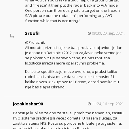
What you can do is take a SAR map of a ground target
and “freeze” it then put the radar back into A/A mode.
One person can then designate a target on the frozen
SAR picture but the radar isn’t performing any A/G
function while that is occurring.“
Srbofil
09:30, 20. sep. 2021.
@Prolaznik
Ali morate priznati, nije se bas proslavio taj avion. Jedan
je dosao na Batajnicu 2012. pa zaglavio neko vreme jer
se pokvario, tu je naravno cena, ne bas robusna
logisticka mreza i more operativnih problema.
Kul su te specifikacije, moze ovo, ono, u praksi koliko
radnih sati zaista moze da se izvuce iz te masine? I
koliko novca iziskuje sve to? Pritom, aerodinamika mu
nije bas sjajna iskreno.
jozakloshar90
11:24, 16. sep. 2021.
Pantsir je kupljen za ono za sta je i prvobitno namenjen, zastitu
PVO sistema srednjeg ili veceg dometa. U nasem slucaju, za
zastitu sistema FK3. Posto su porucene tri baterije tog sistema,
potrebe VS su takodje za tri sistema Pantsir.