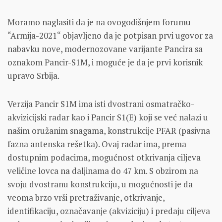
Moramo naglasiti da je na ovogodišnjem forumu
“Armija-2021“ objavljeno da je potpisan prvi ugovor za
nabavku nove, modernozovane varijante Pancira sa
oznakom Pancir-S1M, i moguće je da je prvi korisnik
upravo Srbija.
Verzija Pancir S1M ima isti dvostrani osmatračko-
akvizicijski radar kao i Pancir S1(E) koji se već nalazi u
našim oružanim snagama, konstrukcije PFAR (pasivna
fazna antenska rešetka). Ovaj radar ima, prema
dostupnim podacima, mogućnost otkrivanja ciljeva
veličine lovca na daljinama do 47 km. S obzirom na
svoju dvostranu konstrukciju, u mogućnosti je da
veoma brzo vrši pretraživanje, otkrivanje,
identifikaciju, označavanje (akviziciju) i predaju ciljeva