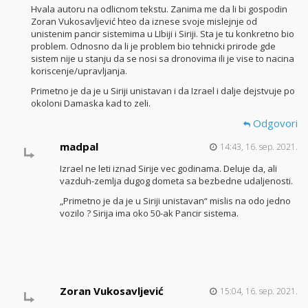
Hvala autoru na odlicnom tekstu. Zanima me da li bi gospodin
Zoran Vukosavljević hteo da iznese svoje mislejnje od
unistenim pancir sistemima u LIbiji i Siriji. Sta je tu konkretno bio
problem. Odnosno da li je problem bio tehnicki prirode gde
sistem nije u stanju da se nosi sa dronovima ili je vise to nacina
koriscenje/upravljanja.
Primetno je da je u Siriji unistavan i da Izrael i dalje dejstvuje po
okoloni Damaska kad to zeli.
Odgovori
madpal
14:43, 16. sep. 2021.
Izrael ne leti iznad Sirije vec godinama. Deluje da, ali
vazduh-zemlja dugog dometa sa bezbedne udaljenosti.
„Primetno je da je u Siriji unistavan“ mislis na odo jedno
vozilo ? Sirija ima oko 50-ak Pancir sistema.
Zoran Vukosavljević
15:04, 16. sep. 2021.