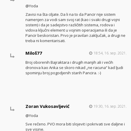
@Yoda
Zavisi na šta ciljate. Da li na to da Pancir nije sistem
namenjen za vodi sam svoj rat (kao i svaki drugi vojni
sistem) i da je sadejstvo različitih sistema, rodova i
vidova ključni element u vojnim operacijama ili da je
Pancir beskoristan. Prvo je pravilan zaključak, a drugi ne
treba ni komentarisati.
Miloš77
18:54, 16. sep. 2021.
Broj oborenih Bajraktara i drugih manjih ali i većih
dronova kao Anka se skoro nikad „ne racuna“ kad ljudi
spominju broj pogodjenih starih Pancira. :-)
Zoran Vukosavljević
19:30, 16. sep. 2021.
@Yoda
Sve rečeno. PVO mora biti slojevit i pokrivati sve daljine i
sve visine.