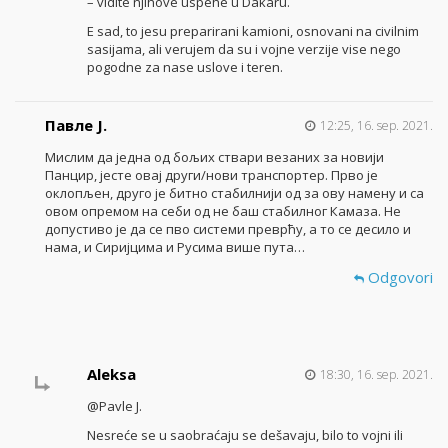
– vidite njihove uspehe u Dakaru.
E sad, to jesu preparirani kamioni, osnovani na civilnim
sasijama, ali verujem da su i vojne verzije vise nego
pogodne za nase uslove i teren.
Павле Ј.
12:25, 16. sep. 2021.
Мислим да једна од бољих ствари везаних за новији
Панцир, јесте овај други/нови транспортер. Прво је
оклопљен, друго је битно стабилнији од за ову намену и са
овом опремом на себи од не баш стабилног Камаза. Не
допустиво је да се пво системи преврћу, а то се десило и
нама, и Сиријцима и Русима више пута…
Odgovori
Aleksa
18:30, 16. sep. 2021.
@Pavle J.
Nesreće se u saobraćaju se dešavaju, bilo to vojni ili