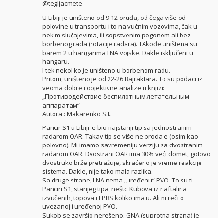
@tegljacmete
U Libiji je uništeno od 9-12 oruđa, od čega više od
polovine u transportu i to na vučnim vozovima, čak u
nekim slučajevima, ili sopstvenim pogonom ali bez
borbenog rada (rotacije radara). TAkođe uništena su
barem 2 u hangarima LNA vojske. Dakle isključeni u
hangaru.
I tek nekoliko je uništeno u borbenom radu.
Pritom, uništeno je od 22-26 Bajraktara. To su podaci iz
veoma dobre i objektivne analize u knjizi:
„Противодействие беспилотным летательным
аппаратам“
Autora : Маkarenko S.I..
Pancir S1 u Libiji je bio najstariji tip sa jednostranim
radarom OAR. Takav tip se više ne prodaje (osim kao
polovno). Mi imamo savremeniju verziju sa dvostranim
radarom OAR. Dvostrani OAR ima 30% veći domet, gotovo
dvostruko brže pretražuje, skraćeno je vreme reakcije
sistema. Dakle, nije tako mala razlika.
Sa druge strane, LNA nema „uređenu“ PVO. To su ti
Panciri S1, starijeg tipa, nešto Kubova iz naftalina
izvučenih, topova i LPRS koliko imaju. Ali ni reči o
uvezanoj i uređenoj PVO.
Sukob se završio nerešeno. GNA (suprotna strana) je