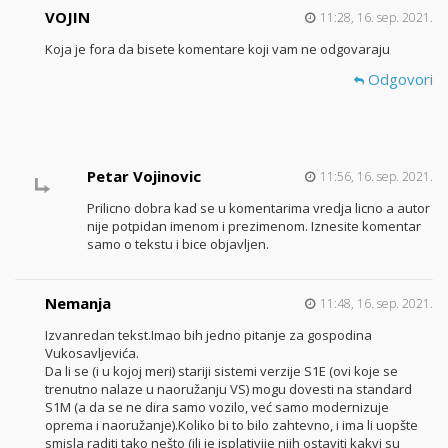
VOJIN
11:28, 16. sep. 2021.
Koja je fora da bisete komentare koji vam ne odgovaraju
Odgovori
Petar Vojinovic
11:56, 16. sep. 2021.
Prilicno dobra kad se u komentarima vredja licno a autor
nije potpidan imenom i prezimenom. Iznesite komentar
samo o tekstu i bice objavljen.
Nemanja
11:48, 16. sep. 2021.
Izvanredan tekst.Imao bih jedno pitanje za gospodina
Vukosavljevića.
Da li se (i u kojoj meri) stariji sistemi verzije S1E (ovi koje se
trenutno nalaze u naoružanju VS) mogu dovesti na standard
S1M (a da se ne dira samo vozilo, već samo modernizuje
oprema i naoružanje).Koliko bi to bilo zahtevno, i ima li uopšte
smisla raditi tako nešto (ili je isplativije njih ostaviti kakvi su