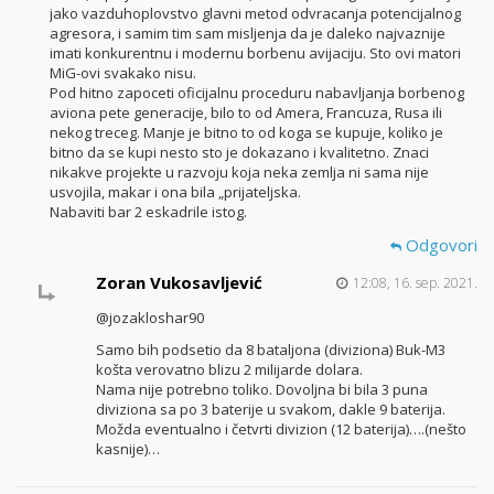
jako vazduhoplovstvo glavni metod odvracanja potencijalnog
agresora, i samim tim sam misljenja da je daleko najvaznije
imati konkurentnu i modernu borbenu avijaciju. Sto ovi matori
MiG-ovi svakako nisu.
Pod hitno zapoceti oficijalnu proceduru nabavljanja borbenog
aviona pete generacije, bilo to od Amera, Francuza, Rusa ili
nekog treceg. Manje je bitno to od koga se kupuje, koliko je
bitno da se kupi nesto sto je dokazano i kvalitetno. Znaci
nikakve projekte u razvoju koja neka zemlja ni sama nije
usvojila, makar i ona bila „prijateljska.
Nabaviti bar 2 eskadrile istog.
Odgovori
Zoran Vukosavljević
12:08, 16. sep. 2021.
@jozakloshar90
Samo bih podsetio da 8 bataljona (diviziona) Buk-M3
košta verovatno blizu 2 milijarde dolara.
Nama nije potrebno toliko. Dovoljna bi bila 3 puna
diviziona sa po 3 baterije u svakom, dakle 9 baterija.
Možda eventualno i četvrti divizion (12 baterija)….(nešto
kasnije)…