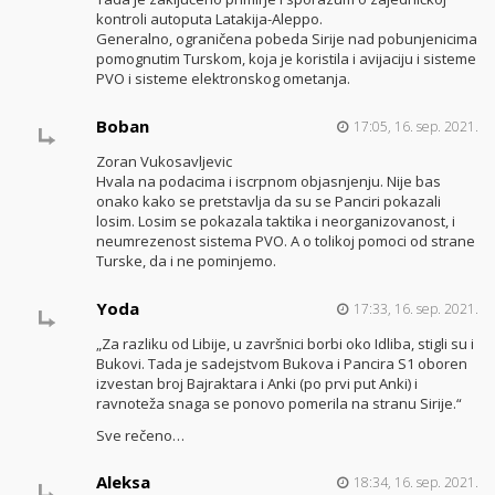
kontroli autoputa Latakija-Aleppo.
Generalno, ograničena pobeda Sirije nad pobunjenicima
pomognutim Turskom, koja je koristila i avijaciju i sisteme
PVO i sisteme elektronskog ometanja.
Boban
17:05, 16. sep. 2021.
Zoran Vukosavljevic
Hvala na podacima i iscrpnom objasnjenju. Nije bas
onako kako se pretstavlja da su se Panciri pokazali
losim. Losim se pokazala taktika i neorganizovanost, i
neumrezenost sistema PVO. A o tolikoj pomoci od strane
Turske, da i ne pominjemo.
Yoda
17:33, 16. sep. 2021.
„Za razliku od Libije, u završnici borbi oko Idliba, stigli su i
Bukovi. Tada je sadejstvom Bukova i Pancira S1 oboren
izvestan broj Bajraktara i Anki (po prvi put Anki) i
ravnoteža snaga se ponovo pomerila na stranu Sirije.“
Sve rečeno…
Aleksa
18:34, 16. sep. 2021.