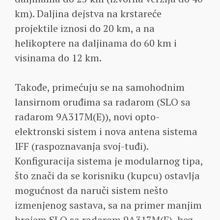
km). Daljina dejstva na krstareće
projektile iznosi do 20 km, a na
helikoptere na daljinama do 60 km i
visinama do 12 km.
Takođe, primećuju se na samohodnim
lansirnom oruđima sa radarom (SLO sa
radarom 9A317M(E)), novi opto-
elektronski sistem i nova antena sistema
IFF (raspoznavanja svoj-tuđi).
Konfiguracija sistema je modularnog tipa,
što znači da se korisniku (kupcu) ostavlja
mogućnost da naruči sistem nešto
izmenjenog sastava, sa na primer manjim
brojem SLO sa radarom 9A317M(E), bez