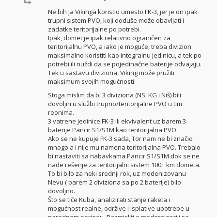
Ne bih ja Vikinga koristio umesto FK-3, jer je on ipak
trupni sistem PVO, koji doduše može obavljati i
zadatke teritorijalne po potrebi.
Ipak, domet je ipak relativno ograničen za
teritorijalnu PVO, a iako je moguće, treba divizion
maksimalno koristiti kao integralnu jedinicu, a tek po
potrebi ili nuždi da se pojedinačne baterije odvajaju.
Tek u sastavu diviziona, Viking može pružiti
maksimum svojih mogućnosti.
Stoga mislim da bi 3 diviziona (NS, KG i Niš) bili
dovoljni u službi trupno/teritorijalne PVO u tim
reonima.
3 vatrene jedinice FK-3 ili ekvivalent uz barem 3
baterije Pancir S1/S1M kao teritorijalna PVO.
Ako se ne kupuje FK-3 sada, Tor nam ne bi značio
mnogo a i nije mu namena teritorijalna PVO. Trebalo
bi nastaviti sa nabavkama Pancir S1/S1M dok se ne
nađe rešenje za teritorijalni sistem 100+ km dometa.
To bi bilo za neki srednji rok, uz modenizovanu
Nevu ( barem 2 diviziona sa po 2 baterije) bilo
dovoljno.
Što se tiče Kuba, analizirati stanje raketa i
mogućnost realne, održive i isplative upotrebe u