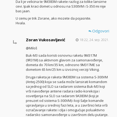
Da li je velicina te 9M383M rakete razlog za tolike lansirne
cevi. Ipak kraci domet u odnosu na S300VM i S-350 mi nije
bas jaan.
U cemu je trik Zorane, ako mozete da pojasnite.
Hvala.
Odgovori
Zoran Vukosavljević
18:22, 24. sep. 2021.
@Miloš
Buk-M3 sada koristi osnovnu raketu 9M317M
(9R31M) sa aktivnom glavom za samonavođenje,
dometa do 70 km/35 km, odnosno 9M317ME sa
dometom 65 km/25 km u izvoznoj verziji Viking.
Druga raketa je raketa 9M383M sa sistema S-300VM
(Antej-2500) koja se sada može lansirati komandom
sa jednog od SLO sa radarom sistema Buk-M3 koji
vrši navođenje antene radara radio-korekcija i
osvetljenja na SLO sa radarom 9A383M (koji je
preuzet od sistema S-300VM) i koji šalje komande
upravljanja u srednoj fazi leta, a u završnici leta vrši
ozračavanje rakete i cilja i omogućuje poluaktivno
radarsko samonavođenje u završnom delu putanje.