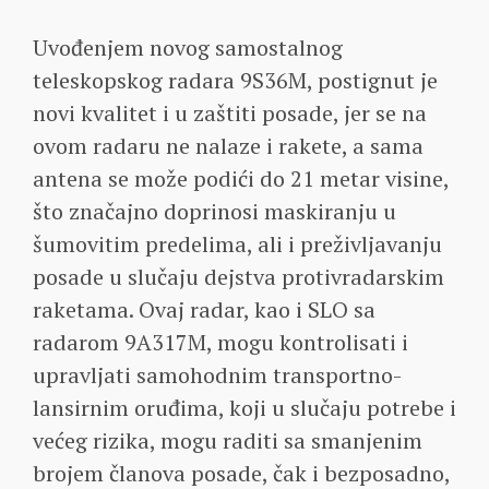
Uvođenjem novog samostalnog
teleskopskog radara 9S36M, postignut je
novi kvalitet i u zaštiti posade, jer se na
ovom radaru ne nalaze i rakete, a sama
antena se može podići do 21 metar visine,
što značajno doprinosi maskiranju u
šumovitim predelima, ali i preživljavanju
posade u slučaju dejstva protivradarskim
raketama. Ovaj radar, kao i SLO sa
radarom 9A317M, mogu kontrolisati i
upravljati samohodnim transportno-
lansirnim oruđima, koji u slučaju potrebe i
većeg rizika, mogu raditi sa smanjenim
brojem članova posade, čak i bezposadno,