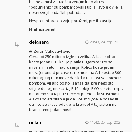
bio nezamisliv… Možda zvučim ludo ali tzv
“pobunjenici” su bombardovali i ubijali svoje civlle! Iz
nekih svojih ludačkih pobuda….
Nespremni uvek bivaju poraženi, pre ili kasnije.
Nihil nisi bene!
dejanera
20:49, 24. sep. 2021.
@ Zoran Vukosavljevic
Cena od 250 miliona izgleda velika. ALI…… koliko
kosta jedan F-16 koji je platila Bugarska? I to sa
mizernim setom naoruzanja! Koliko kosta jedan
most (onomad pricase da je most na Adi kostao 300
miliona). Taj F-16 moze da skrlja taj most sa obicnom
bombom. Ali ako postoji sansa da, pre nego sto
stigne do tog mosta, taj F-16 dobije PVO raketu u npr.
motor mozda taj F-16 nece ni poleteti da srusi most!
A ako i poleti pitanje je da li ce stici gde je posao ili
da li ce se vratiti odakle je krenuo! A taj sistem ne
brani samo jedan most!
milan
11:42, 25. sep. 2021.
@Feline: „Da je kupljen Buk na vreme a ne samo Kub