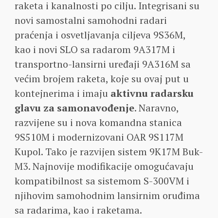
raketa i kanalnosti po cilju. Integrisani su
novi samostalni samohodni radari
praćenja i osvetljavanja ciljeva 9S36M,
kao i novi SLO sa radarom 9A317M i
transportno-lansirni uređaji 9A316M sa
većim brojem raketa, koje su ovaj put u
kontejnerima i imaju
aktivnu radarsku
glavu za samonavođenje
. Naravno,
razvijene su i nova komandna stanica
9S510M i modernizovani OAR 9S117M
Kupol. Tako je razvijen sistem 9K17M Buk-
M3. Najnovije modifikacije omogućavaju
kompatibilnost sa sistemom S-300VM i
njihovim samohodnim lansirnim oruđima
sa radarima, kao i raketama.