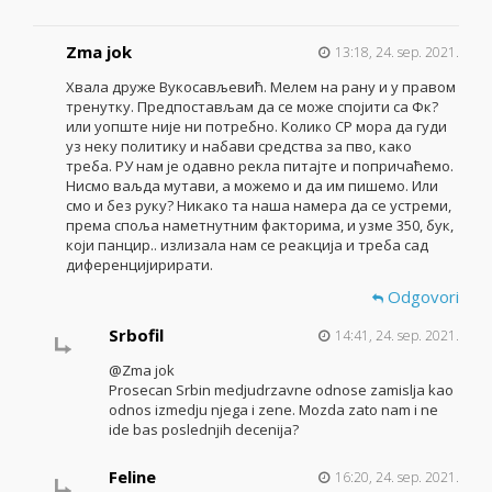
Zma jok
13:18, 24. sep. 2021.
Хвала друже Вукосављевић. Мелем на рану и у правом
тренутку. Предпостављам да се може спојити са Фк?
или уопште није ни потребно. Колико СР мора да гуди
уз неку политику и набави средства за пво, како
треба. РУ нам је одавно рекла питајте и попричаћемо.
Нисмо ваљда мутави, а можемо и да им пишемо. Или
смо и без руку? Никако та наша намера да се устреми,
према споља наметнутним факторима, и узме 350, бук,
који панцир.. излизала нам се реакција и треба сад
диференцијирирати.
Odgovori
Srbofil
14:41, 24. sep. 2021.
@Zma jok
Prosecan Srbin medjudrzavne odnose zamislja kao
odnos izmedju njega i zene. Mozda zato nam i ne
ide bas poslednjih decenija?
Feline
16:20, 24. sep. 2021.