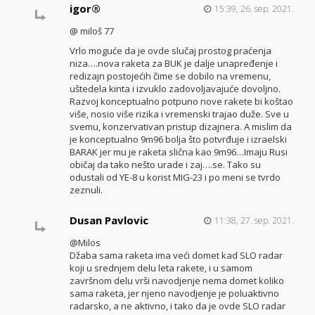
igor®
15:39, 26. sep. 2021.
@ miloš 77
Vrlo moguće da je ovde slučaj prostog praćenja
niza….nova raketa za BUK je dalje unapređenje i
redizajn postojećih čime se dobilo na vremenu,
uštedela kinta i izvuklo zadovoljavajuće dovoljno.
Razvoj konceptualno potpuno nove rakete bi koštao
više, nosio više rizika i vremenski trajao duže. Sve u
svemu, konzervativan pristup dizajnera. A mislim da
je konceptualno 9m96 bolja što potvrđuje i izraelski
BARAK jer mu je raketa slična kao 9m96…Imaju Rusi
običaj da tako nešto urade i zaj….se. Tako su
odustali od YE-8 u korist MIG-23 i po meni se tvrdo
zeznuli.
Dusan Pavlovic
11:38, 27. sep. 2021.
@Milos
Džaba sama raketa ima veći domet kad SLO radar
koji u srednjem delu leta rakete, i u samom
završnom delu vrši navodjenje nema domet koliko
sama raketa, jer njeno navodjenje je poluaktivno
radarsko, a ne aktivno, i tako da je ovde SLO radar