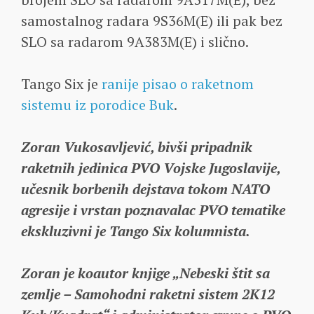
samostalnog radara 9S36M(E) ili pak bez
SLO sa radarom 9A383M(E) i slično.
Tango Six je
ranije pisao o raketnom
sistemu iz porodice Buk
.
Zoran Vukosavljević, bivši pripadnik
raketnih jedinica PVO Vojske Jugoslavije,
učesnik borbenih dejstava tokom NATO
agresije i vrstan poznavalac PVO tematike
ekskluzivni je Tango Six kolumnista.
Zoran je koautor knjige „Nebeski štit sa
zemlje – Samohodni raketni sistem 2K12