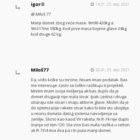
igor®
14:21, 25. sep. 2021.
@ Miloš 77
Manji domet zbog veće mase. 9m96 420kg a
9m317me 580kg. Kod prve masa bojeve glave 24kg
kod druge 62 kg.
Miloš77
20:41, 25. sep. 2021.
Da, vidis kolke su mrcine. Nisam imao podatak. Bas
me interesuje zasto se toliko razlikuju ti projektili.
Mislim imam svoja misljenja ali bas duplo da je
domet drugaciji nije mala stvar. Ipak i jedna i druga
obaraju iste stvari i imaju aktivne glave. Mislim da je
do optimizacije rakete stvar kako bi bila sto ubojitija
u reonu dometa datog sistema navodjenja sa
zemlje. Slicno kao kaod VV raketa. Ni R-74 nije duplo
manja od Aim-120. Sta vise bas mala razlika u velicin
ali R-73\4 ima dva pa i tri puta manji domet.