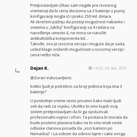
Pretpostavljam (čitao sam negde pre izvesnog
vremena) da bi cena diviziona sa 3 baterije u punoj
konfiguraciji mogla ići i preko 250 mil. dolara.
Ali skrećem pažnju da postoji mogućnost nabavke i
sistema u „lakšoj“ konfiguraciji sa 4 radara za
navođenje umesto 6, ne mora se naručiti
antibalistička komponenta itd…
Takođe, ovo je izvozna verzija i moguće da je sada,
usled blago sniženih mogućnosti u izvoznoj verziji i
cena nešto niža.
Dejan K.
14:25, 24. sep. 2021.
@Zoran Vukosavljevic
koliko ljudi je potrebno za broji jedinica koja ima 3
baterije?
U poslednje vreme cesto pricamo kako malo ljudi
zeli da radi za vojsku. Ukoliko bi smo kupili ovaj
sistem pretpostavljam da bi ga opsluzivali
profesionalni vojnici i oficiri. Ta postava bi morala da
bude posteno placena kako ne bi smo imali ceste
odlaske clanova posada da „vozi kamion po
Nemackoj“ i sa sobom da odnosi tajne i cake ovoga