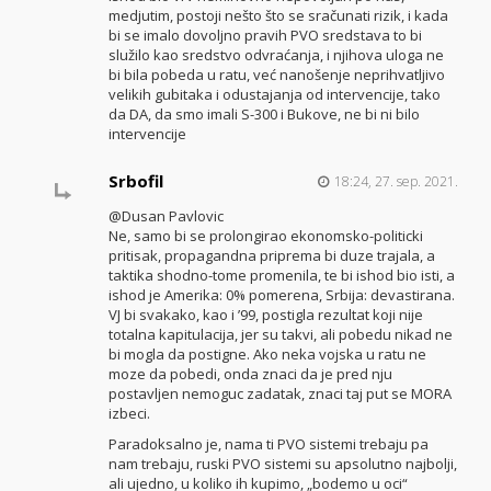
medjutim, postoji nešto što se sračunati rizik, i kada
bi se imalo dovoljno pravih PVO sredstava to bi
služilo kao sredstvo odvraćanja, i njihova uloga ne
bi bila pobeda u ratu, već nanošenje neprihvatljivo
velikih gubitaka i odustajanja od intervencije, tako
da DA, da smo imali S-300 i Bukove, ne bi ni bilo
intervencije
Srbofil
18:24, 27. sep. 2021.
@Dusan Pavlovic
Ne, samo bi se prolongirao ekonomsko-politicki
pritisak, propagandna priprema bi duze trajala, a
taktika shodno-tome promenila, te bi ishod bio isti, a
ishod je Amerika: 0% pomerena, Srbija: devastirana.
VJ bi svakako, kao i ’99, postigla rezultat koji nije
totalna kapitulacija, jer su takvi, ali pobedu nikad ne
bi mogla da postigne. Ako neka vojska u ratu ne
moze da pobedi, onda znaci da je pred nju
postavljen nemoguc zadatak, znaci taj put se MORA
izbeci.
Paradoksalno je, nama ti PVO sistemi trebaju pa
nam trebaju, ruski PVO sistemi su apsolutno najbolji,
ali ujedno, u koliko ih kupimo, „bodemo u oci“