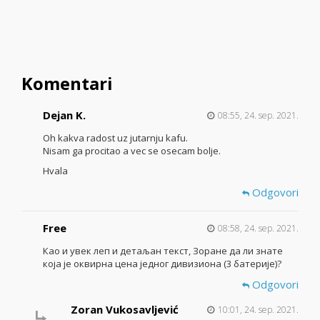
Komentari
Dejan K.
08:55, 24. sep. 2021.
Oh kakva radost uz jutarnju kafu.
Nisam ga procitao a vec se osecam bolje.
Hvala
Odgovori
Free
08:58, 24. sep. 2021.
Као и увек леп и детаљан текст, Зоране да ли знате
која је оквирна цена једног дивизиона (3 батерије)?
Odgovori
Zoran Vukosavljević
10:01, 24. sep. 2021.