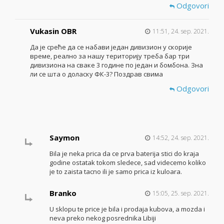
Odgovori
Vukasin OBR
11:51, 24. sep. 2021.
Да је среће да се набави један дивизион у скорије
време, реално за нашу територију треба бар три
дивизиона на сваке 3 године по један и бомбона. Зна
ли се шта о доласку ФК-3? Поздрав свима
Odgovori
Saymon
14:52, 24. sep. 2021.
Bila je neka prica da ce prva baterija stici do kraja
godine ostatak tokom sledece, sad videcemo koliko
je to zaista tacno ili je samo prica iz kuloara.
Branko
15:05, 25. sep. 2021.
U sklopu te price je bila i prodaja kubova, a mozda i
neva preko nekog posrednika Libiji