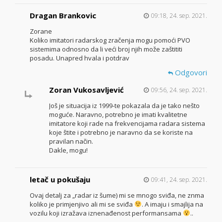
Dragan Brankovic
09:18, 24. sep. 2021.
Zorane
Koliko imitatori radarskog zračenja mogu pomoći PVO
sistemima odnosno da li veći broj njih može zaštititi
posadu. Unapred hvala i potdrav
Odgovori
Zoran Vukosavljević
09:56, 24. sep. 2021.
Još je situacija iz 1999-te pokazala da je tako nešto
moguće. Naravno, potrebno je imati kvalitetne
imitatore koji rade na frekvencijama radara sistema
koje štite i potrebno je naravno da se koriste na
pravilan način.
Dakle, mogu!
letač u pokušaju
09:41, 24. sep. 2021.
Ovaj detalj za „radar iz šume) mi se mnogo sviđa, ne znma
koliko je primjenjivo ali mi se sviđa
. A imaju i smajlija na
vozilu koji izražava iznenađenost performansama
..