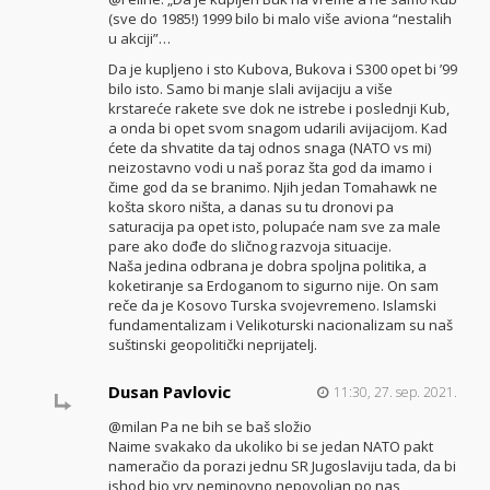
(sve do 1985!) 1999 bilo bi malo više aviona “nestalih
u akciji”…
Da je kupljeno i sto Kubova, Bukova i S300 opet bi ’99
bilo isto. Samo bi manje slali avijaciju a više
krstareće rakete sve dok ne istrebe i poslednji Kub,
a onda bi opet svom snagom udarili avijacijom. Kad
ćete da shvatite da taj odnos snaga (NATO vs mi)
neizostavno vodi u naš poraz šta god da imamo i
čime god da se branimo. Njih jedan Tomahawk ne
košta skoro ništa, a danas su tu dronovi pa
saturacija pa opet isto, polupaće nam sve za male
pare ako dođe do sličnog razvoja situacije.
Naša jedina odbrana je dobra spoljna politika, a
koketiranje sa Erdoganom to sigurno nije. On sam
reče da je Kosovo Turska svojevremeno. Islamski
fundamentalizam i Velikoturski nacionalizam su naš
suštinski geopolitički neprijatelj.
Dusan Pavlovic
11:30, 27. sep. 2021.
@milan Pa ne bih se baš složio
Naime svakako da ukoliko bi se jedan NATO pakt
nameračio da porazi jednu SR Jugoslaviju tada, da bi
ishod bio vrv neminovno nepovoljan po nas,