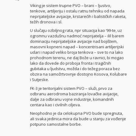
Viking je sistem trupne PVO – brani – ljustvo,
tenkove, artiljeriju i ostalu ratnu tehniku od napada
neprijateljske avijacije, krstarećih i balističkih raketa,
težih dronova i sl.
U slučaju ozbiljnog rata, npr situacija kao ‘99-te, uz
ogromnu vazdušnu nadmoć neprijatelja – ilil barem
dominaciju neprijateljske avijacije nad bojištem,
masovni kopneni napad – koncentrisani artiljerijski
udari i napad veliko broja tenkova – sve to na lako
prohodnom terenu, ne daj Bože u ravnici, bi mogao
lako da dovede do proboja fronta i tragičnih
gubitaka u ljudstvu, možda i do težeg poraza bez
obzira na samožrtvovnje dostojno Kosova, Kolubare
i Sutjeske.
FK-3 je teritorijalni sistem PVO – služi, prvo za
odbranu aerodroma baziranja lovačke avijacije,
dalje za odbranu vojne industrije, komandnih
centara kao i civilnih ciljeva.
Neophodno je da celokupna PVO bude spregnuta,
ali svaka jedinica mora da bude u stanju za vođenje
potpuno samostalne borbe.