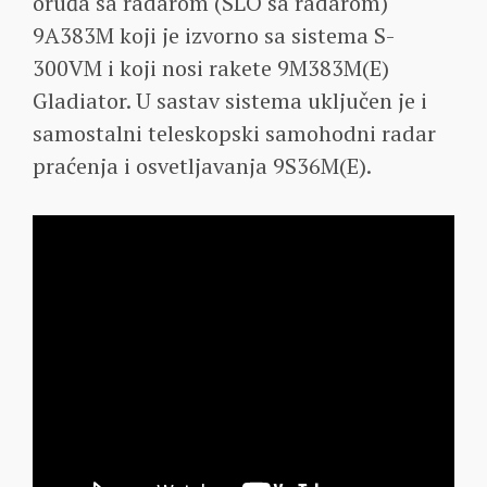
oruđa sa radarom (SLO sa radarom)
9A383M koji je izvorno sa sistema S-
300VM i koji nosi rakete 9M383M(E)
Gladiator. U sastav sistema uključen je i
samostalni teleskopski samohodni radar
praćenja i osvetljavanja 9S36M(E).