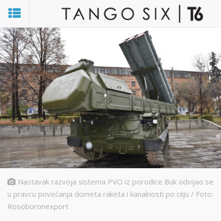
Nastavak razvoja sistema PVO iz porodice Buk odvijao se
u pravcu povećanja dometa raketa i kanalnosti po cilju / Foto:
Rosoboronexport