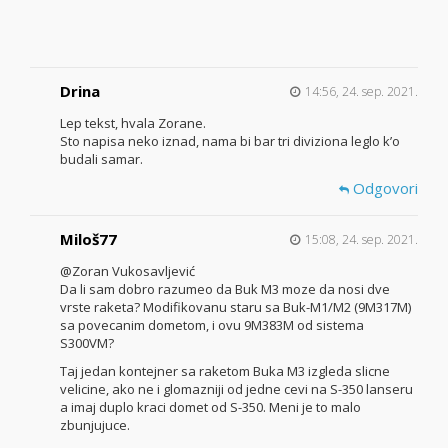
Drina
14:56, 24. sep. 2021.
Lep tekst, hvala Zorane.
Sto napisa neko iznad, nama bi bar tri diviziona leglo k’o
budali samar.
Odgovori
Miloš77
15:08, 24. sep. 2021.
@Zoran Vukosavljević
Da li sam dobro razumeo da Buk M3 moze da nosi dve
vrste raketa? Modifikovanu staru sa Buk-M1/M2 (9M317M)
sa povecanim dometom, i ovu 9M383M od sistema
S300VM?
Taj jedan kontejner sa raketom Buka M3 izgleda slicne
velicine, ako ne i glomazniji od jedne cevi na S-350 lanseru
a imaj duplo kraci domet od S-350. Meni je to malo
zbunjujuce.