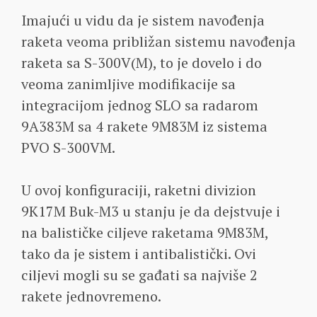
Imajući u vidu da je sistem navođenja
raketa veoma približan sistemu navođenja
raketa sa S-300V(M), to je dovelo i do
veoma zanimljive modifikacije sa
integracijom jednog SLO sa radarom
9A383M sa 4 rakete 9M83M iz sistema
PVO S-300VM.
U ovoj konfiguraciji, raketni divizion
9K17M Buk-M3 u stanju je da dejstvuje i
na balističke ciljeve raketama 9M83M,
tako da je sistem i antibalistički. Ovi
ciljevi mogli su se gađati sa najviše 2
rakete jednovremeno.