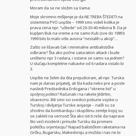
Moram da se ne složim sa Vama:
Moje skromno mišljenje je da NE TREBA ŠTEDETI na
sistemima PVO uopšte – 1999 smo videli kolika je
prava cena npr. “uštede” od 20-30-40 miliona $. Da je
kupljen Buk na vreme a ne samo Kub (sve do 1985!)
1999 bilo bi malo više aviona “nestalih u akciji”…
Zašto se lišavati čak i minimalne antibalističke
odbrane? Šta ako počne saturation attack i bude
uništeno npr 3 radara, i ostane se samo sa jednim?
U slučaju kompletne nabavke od 6 radara ostalo bi
3.
Uopšte ne želim da išta prejudiciram, ali npr. Turska
nam je danas prijatelj, ali šta kada neko pre a posle
nasledi Predsednika Erdogana i “okrene list” u
spoljnoj politici? Računati i na rakete Jildirlim,
obavezno. Bili smo svi svedoci pobune vojske u
Turskoj i divljanja Turske avijacije – našli su za
shodno da bombarduju i skupštinu zemlje kojoj su
se zakleli na vernost! Šta ako isti ti reše da naprave
što veći incident i prinude Tursku da promeni
političku orjentaciju? Napad balističkim raketama na
Grčku, Bugarsku, Makedoniju a možda i nas ne bi