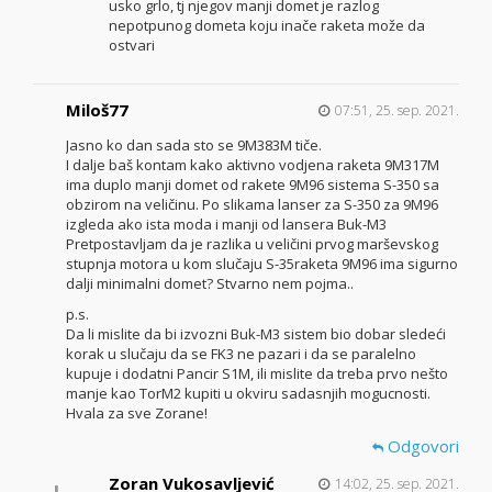
usko grlo, tj njegov manji domet je razlog
nepotpunog dometa koju inače raketa može da
ostvari
Miloš77
07:51, 25. sep. 2021.
Jasno ko dan sada sto se 9M383M tiče.
I dalje baš kontam kako aktivno vodjena raketa 9M317M
ima duplo manji domet od rakete 9M96 sistema S-350 sa
obzirom na veličinu. Po slikama lanser za S-350 za 9M96
izgleda ako ista moda i manji od lansera Buk-M3
Pretpostavljam da je razlika u veličini prvog marševskog
stupnja motora u kom slučaju S-35raketa 9M96 ima sigurno
dalji minimalni domet? Stvarno nem pojma..
p.s.
Da li mislite da bi izvozni Buk-M3 sistem bio dobar sledeći
korak u slučaju da se FK3 ne pazari i da se paralelno
kupuje i dodatni Pancir S1M, ili mislite da treba prvo nešto
manje kao TorM2 kupiti u okviru sadasnjih mogucnosti.
Hvala za sve Zorane!
Odgovori
Zoran Vukosavljević
14:02, 25. sep. 2021.