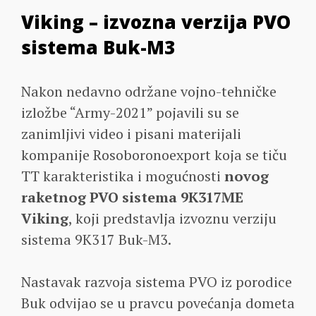
Viking – izvozna verzija PVO
sistema Buk-M3
Nakon nedavno održane vojno-tehničke
izložbe “Army-2021” pojavili su se
zanimljivi video i pisani materijali
kompanije Rosoboronoexport koja se tiču
TT karakteristika i mogućnosti
novog
raketnog PVO sistema 9K317ME
Viking
, koji predstavlja izvoznu verziju
sistema 9K317 Buk-M3.
Nastavak razvoja sistema PVO iz porodice
Buk odvijao se u pravcu povećanja dometa