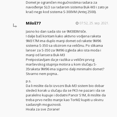
Domet je ograničen mogućnostima radara za
navođenje SLO sa radarom sistema Buk-M3 i zato je
kraći nego kod sistema S-300VM (Antej 2500).
Miloš77
07:52, 25. sep. 2021.
Jasno ko dan sada sto se 9M383M tiče.
I dalje baš kontam kako aktivno vodjena raketa
9M317M ima duplo manji domet od rakete 9M96
sistema S-350 sa obzirom na veličinu. Po slikama
lanser za S-350 za 9M96 izgleda ako ista moda i
manji od lansera Buk-M3
Pretpostavljam da je razlika u veličini prvog
marševskog stupnja motora u kom slučaju S-
35raketa 9M96 ima sigurno dalji minimalni domet?
Stvarno nem pojma..
p.s.
Da li mislite da bi izvozni Buk-M3 sistem bio dobar
sledeći korak u slučaju da se FK3 ne pazari i da se
paralelno kupuje i dodatni Pancir S1M, ili mislite da
treba prvo nešto manje kao TorM2 kupiti u okviru
sadasnjih mogucnosti.
Hvala za sve Zorane!