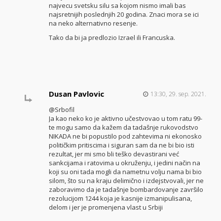
najvecu svetsku silu sa kojom nismo imali bas
najsretnijih poslednjih 20 godina. Znaci mora se ici
na neko alternativno resenje.
Tako da bi ja predlozio Izrael ili Francuska.
Dusan Pavlovic
13:30, 29. sep. 2021.
@Srbofil
Ja kao neko ko je aktivno učestvovao u tom ratu 99-
te mogu samo da kažem da tadašnje rukovodstvo
NIKADA ne bi popustilo pod zahtevima ni ekonosko
političkim pritiscima i siguran sam da ne bi bio isti
rezultat, jer mi smo bli teško devastirani već
sankcijama i ratovima u okruženju, i jedini način na
koji su oni tada mogli da nametnu volju nama bi bio
silom, što su na kraju delimično i izdejstvovali, jer ne
zaboravimo da je tadašnje bombardovanje završilo
rezolucijom 1244 koja je kasnije izmanipulisana,
delom i jer je promenjena vlast u Srbiji