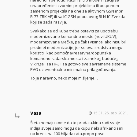
narednom periodu. Razmisliti o modernizaciji sa
unapređenim izvornim projektilima ili potpunom
zamenom projektila na one sa aktivnom GSN (npr.
R-77-ZRK AE) ili sa IC GSN poput ovog RLN-IC Zvezda
koji se sada razvija.
Svakako se od Kuba treba ostaviti za upotrebu
modernizovano komandno mesto (novi UKUV),
modernizovane Mečke, pa čak i visince iako nisu bili
predmet modernizacije, jer se ova sredstva mogu
koristiti i kao pomoćna/rezervna/dopunska
komandno-radarska mesta i za nekog budućeg
Vikinga i za FK-3 i za gotovo sve savremene sisteme
PVO uz eventualno minimalna prilagođavanja.
To je naravno, neko moje mišljenje…
Vasa
15:31, 25. sep. 2021.
Šteta nemaju kome da to prodaju.kina radi svoje
indija svoje.samo mogu da kupu neki afrikanci i mi
na kredit na 100 hiljada rata.propo poso