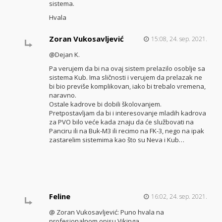
sistema.
Hvala
Zoran Vukosavljević
15:08, 24. sep. 2021.
@Dejan K.
Pa verujem da bi na ovaj sistem prelazilo osoblje sa
sistema Kub. Ima sličnosti i verujem da prelazak ne
bi bio previše komplikovan, iako bi trebalo vremena,
naravno.
Ostale kadrove bi dobili školovanjem.
Pretpostavljam da bi i interesovanje mladih kadrova
za PVO bilo veće kada znaju da će službovati na
Panciru ili na Buk-M3 ili recimo na FK-3, nego na ipak
zastarelim sistemima kao što su Neva i Kub…
Feline
16:02, 24. sep. 2021.
@ Zoran Vukosavljević: Puno hvala na
profesionalnom opisu Vikinga.