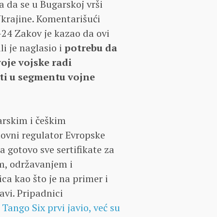
 da se u Bugarskoj vrši
krajine. Komentarišući
-24 Zakov je kazao da ovi
i je naglasio i
potrebu da
oje vojske radi
ti u segmentu vojne
arskim i češkim
ovni regulator Evropske
 gotovo sve sertifikate za
m, održavanjem i
ica kao što je na primer i
vi. Pripadnici
 Tango Six prvi javio, već su