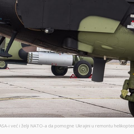
SA-i već i želji NATO-a da pomogne Ukrajini u remontu helikopter