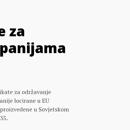
e za
mpanijama
fikate za održavanje
anije locirane u EU
 proizvedene u Sovjetskom
 35.