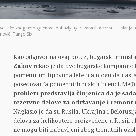
 sve teže zbog nemogućnosti dobavljanja rezervnih delova ali i slanja 
unović, Tango Six
Kao odgovor na ovaj potez, bugarski minist
Zakov
rekao je da dve bugarske kompanije k
pomenutim tipovima letelica mogu da nasta
posedovanja pomenutih ruskih licenci. Među
problem predstavlja činjenica da je sada
rezervne delove za održavanje i remont 
Naglasio je da su Rusija, Ukrajina i Belorusij
delova za helikoptere proizvedene u Rusiji al
ne mogu biti nabavljeni zbog trenutnih okoln