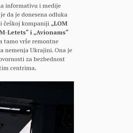
a informativu i medije
 je da je donesena odluka
ti češkoj kompaniji
„LOM
M-Letets“ i „Avionams“
a tamo vrše remontne
a nemenja Ukrajini. Ona je
ovornosti za bezbednost
tim centrima.