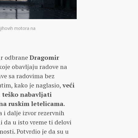
njihovih motora na
ar odbrane
Dragomir
oje obavljaju radove na
ve sa radovima bez
tim, kako je naglasio,
veći
 teško nabavljati
na ruskim letelicama
.
a i dalje izvor rezervnih
i da u isto vreme ti delovi
osti. Potvrdio je da su u