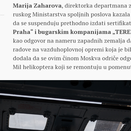
Marija Zaharova
, direktorka departmana z
ruskog Ministarstva spoljnih poslova kazala
da se suspenduju prethodno izdati sertifika
Praha“ i bugarskim kompanijama „TERE
kao odgovor na nameru zapadnih zemalja d
radove na vazduhoplovnoj opremi koja je bil
dodala da se ovim činom Moskva odriče odg
Mil helikoptera koji se remontuju u pomenu