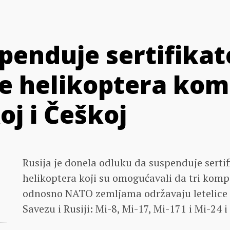
penduje sertifikat
e helikoptera ko
j i Češkoj
Rusija je donela odluku da suspenduje serti
helikoptera koji su omogućavali da tri komp
odnosno NATO zemljama održavaju letelice
Savezu i Rusiji: Mi-8, Mi-17, Mi-171 i Mi-24 i