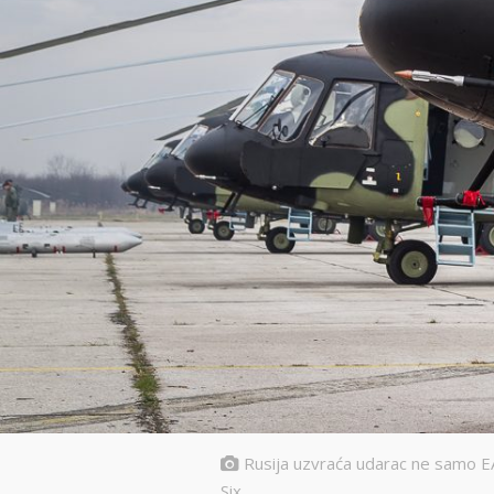
Rusija uzvraća udarac ne samo EA
Six