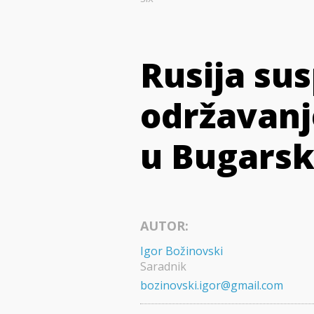
Rusija sus
održavanj
u Bugarsko
AUTOR:
Igor Božinovski
Saradnik
bozinovski.igor@gmail.com