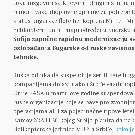
toku razgovori sa Kijevom i drugim stranama
remont vazduhoplovne opreme za potrebe U
status bugarske flote helikoptera Mi-17 i Mi
helikopteri i dalje imaju određenu podršku al
Sofija započne rapidnu modernizaciju sv
oslobađanja Bugarske od ruske zavisnos
tehnike
.
Ruska odluka da suspenduje sertifikate bug
kompanijama dolazi nakon što je vazduhopl
Unije EASA u martu ove godine suspendovala
ruske organizacije koje se bave proizvodnjo
operacijama ali i za pojedinačne tipove letel
Kamov 32A11BC kojeg Srbija planira da naba
Helikopterske jedinice MUP-a Srbije,
kako je