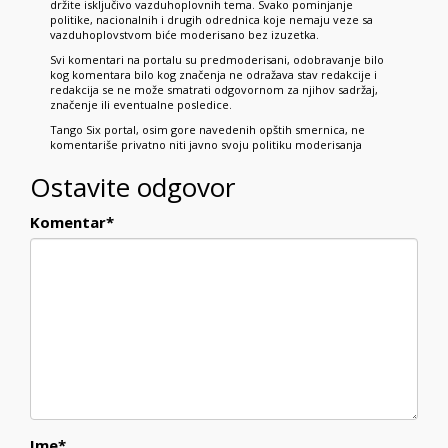
držite isključivo vazduhoplovnih tema. Svako pominjanje
politike, nacionalnih i drugih odrednica koje nemaju veze sa
vazduhoplovstvom biće moderisano bez izuzetka.
Svi komentari na portalu su predmoderisani, odobravanje bilo
kog komentara bilo kog značenja ne odražava stav redakcije i
redakcija se ne može smatrati odgovornom za njihov sadržaj,
značenje ili eventualne posledice.
Tango Six portal, osim gore navedenih opštih smernica, ne
komentariše privatno niti javno svoju politiku moderisanja
Ostavite odgovor
Komentar
*
Ime
*