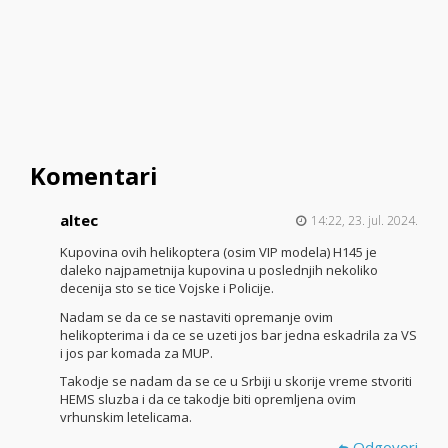
Komentari
altec
14:22, 23. jul. 2024.
Kupovina ovih helikoptera (osim VIP modela) H145 je
daleko najpametnija kupovina u poslednjih nekoliko
decenija sto se tice Vojske i Policije.
Nadam se da ce se nastaviti opremanje ovim
helikopterima i da ce se uzeti jos bar jedna eskadrila za VS
i jos par komada za MUP.
Takodje se nadam da se ce u Srbiji u skorije vreme stvoriti
HEMS sluzba i da ce takodje biti opremljena ovim
vrhunskim letelicama.
Odgovori