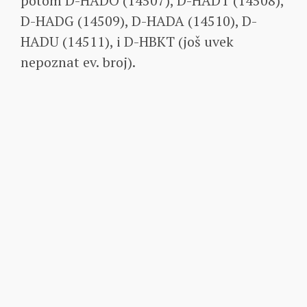
potom D-HADO (14507), D-HADT (14508),
D-HADG (14509), D-HADA (14510), D-
HADU (14511), i D-HBKT (još uvek
nepoznat ev. broj).