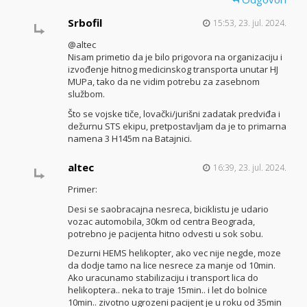
Srbofil
15:53, 23. jul. 2024.
@altec
Nisam primetio da je bilo prigovora na organizaciju i
izvođenje hitnog medicinskog transporta unutar HJ
MUPa, tako da ne vidim potrebu za zasebnom
službom.
Što se vojske tiče, lovački/jurišni zadatak predviđa i
dežurnu STS ekipu, pretpostavljam da je to primarna
namena 3 H145m na Batajnici.
altec
16:39, 23. jul. 2024.
Primer:
Desi se saobracajna nesreca, biciklistu je udario
vozac automobila, 30km od centra Beograda,
potrebno je pacijenta hitno odvesti u sok sobu.
Dezurni HEMS helikopter, ako vec nije negde, moze
da dodje tamo na lice nesrece za manje od 10min.
Ako uracunamo stabilizaciju i transport lica do
helikoptera.. neka to traje 15min.. i let do bolnice
10min.. zivotno ugrozeni pacijent je u roku od 35min