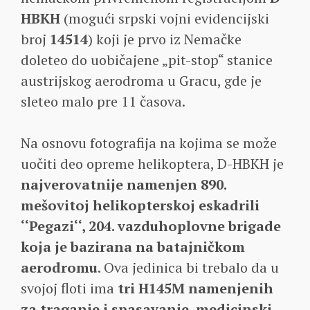
HBKH
(mogući srpski vojni evidencijski
broj
14514
) koji je prvo iz Nemačke
doleteo do uobičajene „pit-stop“ stanice
austrijskog aerodroma u Gracu, gde je
sleteo malo pre 11 časova.
Na osnovu fotografija na kojima se može
uočiti deo opreme helikoptera, D-HBKH je
najverovatnije namenjen 890.
mešovitoj helikopterskoj eskadrili
‘‘Pegazi‘‘, 204. vazduhoplovne brigade
koja je bazirana na batajničkom
aerodromu
. Ova jedinica bi trebalo da u
svojoj floti ima
tri H145M namenjenih
za traganje i spasavanje, medicinski