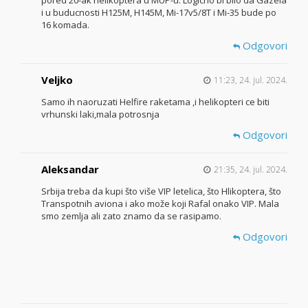
pored 20-ak helikoptera u MUP-u. Logicno bi bilo da Gazela
i u buducnosti H125M, H145M, Mi-17v5/8T i Mi-35 bude po
16 komada.
Odgovori
Veljko
11:23, 24. jul. 2024.
Samo ih naoruzati Helfire raketama ,i helikopteri ce biti
vrhunski laki,mala potrosnja
Odgovori
Aleksandar
21:35, 24. jul. 2024.
Srbija treba da kupi što više VIP letelica, što Hlikoptera, što
Transpotnih aviona i ako može koji Rafal onako VIP. Mala
smo zemlja ali zato znamo da se rasipamo.
Odgovori