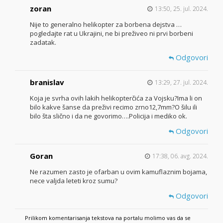
zoran
13:50, 25. jul. 2024.
Nije to generalno helikopter za borbena dejstva …
pogledajte rat u Ukrajini, ne bi preživeo ni prvi borbeni
zadatak.
Odgovori
branislav
13:29, 27. jul. 2024.
Koja je svrha ovih lakih helikopterčića za Vojsku?Ima li on
bilo kakve šanse da preživi recimo zrno12,7mm?O šilu ili
bilo šta slično i da ne govorimo….Policija i mediko ok.
Odgovori
Goran
17:38, 06. avg. 2024.
Ne razumen zasto je ofarban u ovim kamuflaznim bojama,
nece valjda leteti kroz sumu?
Odgovori
Prilikom komentarisanja tekstova na portalu molimo vas da se