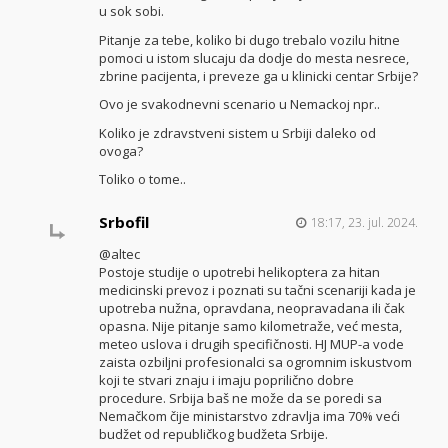
u sok sobi.
Pitanje za tebe, koliko bi dugo trebalo vozilu hitne
pomoci u istom slucaju da dodje do mesta nesrece,
zbrine pacijenta, i preveze ga u klinicki centar Srbije?
Ovo je svakodnevni scenario u Nemackoj npr..
Koliko je zdravstveni sistem u Srbiji daleko od
ovoga?
Toliko o tome..
Srbofil
18:17, 23. jul. 2024.
@altec
Postoje studije o upotrebi helikoptera za hitan
medicinski prevoz i poznati su tačni scenariji kada je
upotreba nužna, opravdana, neopravadana ili čak
opasna. Nije pitanje samo kilometraže, već mesta,
meteo uslova i drugih specifičnosti. HJ MUP-a vode
zaista ozbiljni profesionalci sa ogromnim iskustvom
koji te stvari znaju i imaju poprilično dobre
procedure. Srbija baš ne može da se poredi sa
Nemačkom čije ministarstvo zdravlja ima 70% veći
budžet od republičkog budžeta Srbije.