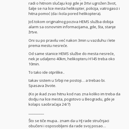
radi o hitnom slučaju koji gde je žrtvi ugrožen život,
šalje se na lice mesta helikopter, policija, vatrogasci i
hitna pomoć (da i kola pored helikoptera).
Još tokom originalnog poziva HEMS služba dobija
alarm sa osnovnim informacijama, gde, šta, stanje
žrtve.
Oni su po pravilu već nakon 3min u vazduhu i lete
prema mestu nesreće.
Od same stanice HEMS službe do mesta nesreće,
nek je udaljeno 40km, helikopteru H145 treba oko
10min.
To tako ide otprilike..
takav sistem u Srbiji ne postoji… a trebao bi.
Spasava živote.
(Ko je ikad zvao hitnu kod nas zna koliko im treba da
dodju na lice mesta, pogotovo u Beogradu, gde je
kolaps saobraćaja 24/7)
_________
Što se tiče mupa.. znam da u HJ rade stručnjaci
obučeni i osposobljeni da rade svoj posao…