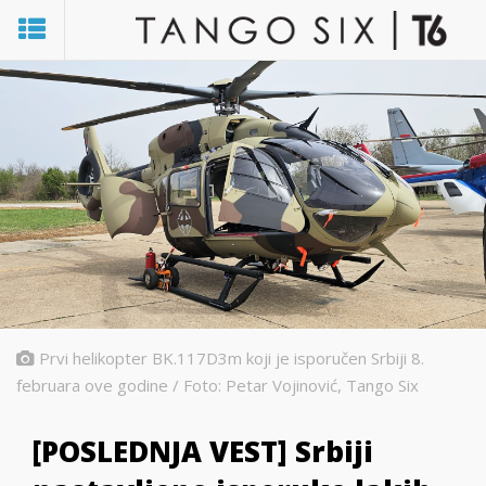
Prvi helikopter BK.117D3m koji je isporučen Srbiji 8.
februara ove godine / Foto: Petar Vojinović, Tango Six
[POSLEDNJA VEST] Srbiji