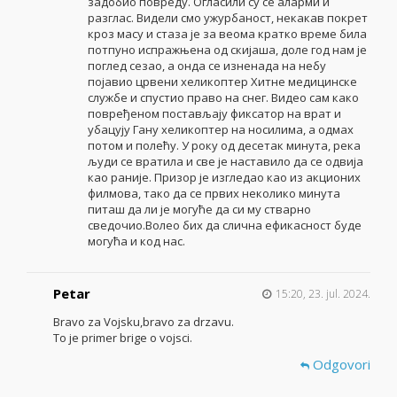
задобио повреду. Огласили су се аларми и
разглас. Видели смо ужурбаност, некакав покрет
кроз масу и стаза је за веома кратко време била
потпуно испражњена од скијаша, доле год нам је
поглед сезао, а онда се изненада на небу
појавио црвени хеликоптер Хитне медицинске
службе и спустио право на снег. Видео сам како
повређеном постављају фиксатор на врат и
убацују Гану хеликоптер на носилима, а одмах
потом и полећу. У року од десетак минута, река
људи се вратила и све је наставило да се одвија
као раније. Призор је изгледао као из акционих
филмова, тако да се првих неколико минута
питаш да ли је могуће да си му стварно
сведочио.Волео бих да слична ефикасност буде
могућа и код нас.
Petar
15:20, 23. jul. 2024.
Bravo za Vojsku,bravo za drzavu.
To je primer brige o vojsci.
Odgovori