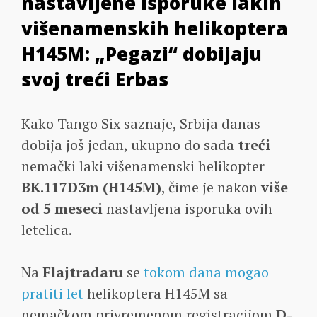
nastavljene isporuke lakih
višenamenskih helikoptera
H145M: „Pegazi“ dobijaju
svoj treći Erbas
Kako Tango Six saznaje, Srbija danas
dobija još jedan, ukupno do sada
treći
nemački laki višenamenski helikopter
BK.117D3m (H145M)
, čime je nakon
više
od 5 meseci
nastavljena isporuka ovih
letelica.
Na
Flajtradaru
se
tokom dana mogao
pratiti let
helikoptera H145M sa
nemačkom privremenom registracijom
D-