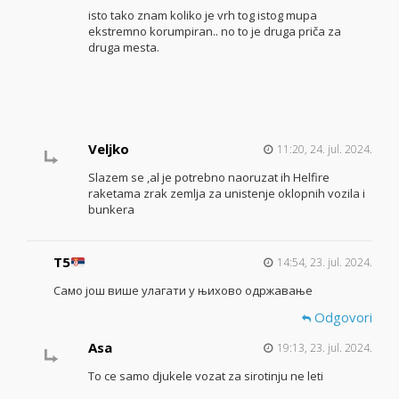
isto tako znam koliko je vrh tog istog mupa
ekstremno korumpiran.. no to je druga priča za
druga mesta.
Veljko
11:20, 24. jul. 2024.
Slazem se ,al je potrebno naoruzat ih Helfire
raketama zrak zemlja za unistenje oklopnih vozila i
bunkera
T5
14:54, 23. jul. 2024.
Само још више улагати у њихово одржавање
Odgovori
Asa
19:13, 23. jul. 2024.
To ce samo djukele vozat za sirotinju ne leti