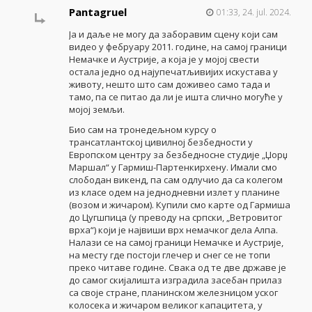
Pantagruel
01:33, 24. jul. 2024.
Ја и даље не могу да заборавим сцену који сам
видео у фебруару 2011. године, на самој граници
Немачке и Аустрије, а која је у мојој свести
остала једно од најупечатљивијих искустава у
животу, нешто што сам доживео само тада и
тамо, па се питао да ли је ишта слично могуће у
мојој земљи.
Био сам на тронедељном курсу о
трансатлантској цивилној безбедности у
Европском центру за безбедносне студије „Џорџ
Маршал“ у Гармиш-Партенкирхену. Имали смо
слободан викенд, па сам одлучио да са колегом
из класе одем на једнодневни излет у планине
(возом и жичаром). Купили смо карте од Гармиша
до Цугшпица (у преводу на српски, „Ветровитог
врха“) који је највиши врх немачког дела Алпа.
Налази се на самој граници Немачке и Аустрије,
на месту где постоји глечер и снег се не топи
преко читаве године. Свака од те две државе је
до самог скијалишта изградила засебан прилаз
са своје стране, планинском железницом уског
колосека и жичаром великог капацитета, у