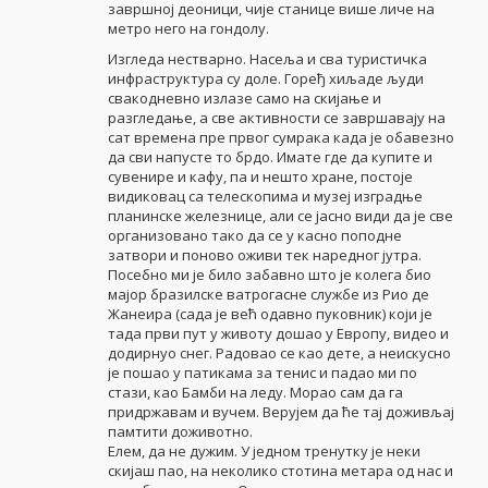
завршној деоници, чије станице више личе на
метро него на гондолу.
Изгледа нестварно. Насеља и сва туристичка
инфраструктура су доле. Гоређ хиљаде људи
свакодневно излазе само на скијање и
разгледање, а све активности се завршавају на
сат времена пре првог сумрака када је обавезно
да сви напусте то брдо. Имате где да купите и
сувенире и кафу, па и нешто хране, постоје
видиковац са телескопима и музеј изградње
планинске железнице, али се јасно види да је све
организовано тако да се у касно поподне
затвори и поново оживи тек наредног јутра.
Посебно ми је било забавно што је колега био
мајор бразилске ватрогасне службе из Рио де
Жанеира (сада је већ одавно пуковник) који је
тада први пут у животу дошао у Европу, видео и
додирнуо снег. Радовао се као дете, а неискусно
је пошао у патикама за тенис и падао ми по
стази, као Бамби на леду. Морао сам да га
придржавам и вучем. Верујем да ће тај доживљај
памтити доживотно.
Елем, да не дужим. У једном тренутку је неки
скијаш пао, на неколико стотина метара од нас и