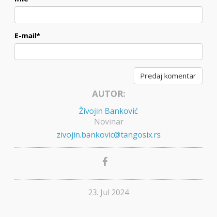
E-mail
*
AUTOR:
Živojin Banković
Novinar
zivojin.bankovic@tangosix.rs
23. Jul 2024