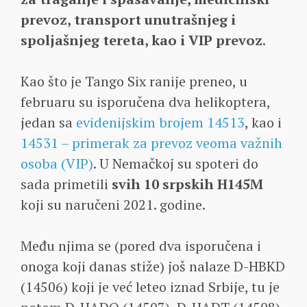
prevoz, transport unutrašnjeg i
spoljašnjeg tereta, kao i VIP prevoz
.
Kao što je Tango Six ranije preneo, u
februaru su isporučena dva helikoptera,
jedan sa
evidenijskim brojem 14513
, kao i
14531 – primerak za prevoz veoma važnih
osoba (VIP)
. U Nemačkoj su spoteri do
sada primetili
svih 10 srpskih H145M
koji su naručeni 2021. godine.
Među njima se (pored dva isporučena i
onoga koji danas stiže) još nalaze D-HBKD
(14506) koji je već leteo iznad Srbije, tu je