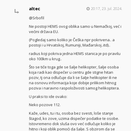
altec
20:17, 23. jul. 2024.
@Srbofil
Ne postoji HEMS ovog oblika samo u Nemačkoj, već i
većini država EU.
(Pogledaj samo koliko je Češka npr pokrivena.. a
postoji i u Hrvatskoj, Rumuniji, Mađarskoj..itd)..
radius koji pokriva jedna HEMS stanica je po pravilu
oko 100km u krug..
Što se tiče toga gde se šalje helikopter, šalje osoba
koja radi kao dispečer u centru gde stigne hitan
poziv, tj ona odlučuje da li se šalje helikopter ili ne
na osnovu informacija koje dobije prilikom hitnog
poziva i naravno raspoloživosti samog helikoptera.
U praksi to ide ovako:
Neko pozove 112.
Kaže, udes, tu i tu, osoba bez svesti, loše stanje
štagod, ko zove, uzima dispečer podatke te osobe.
Istovremeno dok sluša ovo već odlučuje koliko je
hitno i koji oblik pomoći da šalje. S obzirom da se