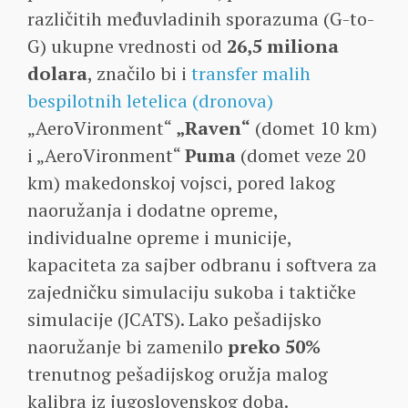
različitih međuvladinih sporazuma (G-to-
G) ukupne vrednosti od
26,5 miliona
dolara
, značilo bi i
transfer malih
bespilotnih letelica (dronova)
„AeroVironment“
„Raven“
(domet 10 km)
i „AeroVironment“
Puma
(domet veze 20
km) makedonskoj vojsci, pored lakog
naoružanja i dodatne opreme,
individualne opreme i municije,
kapaciteta za sajber odbranu i softvera za
zajedničku simulaciju sukoba i taktičke
simulacije (JCATS). Lako pešadijsko
naoružanje bi zamenilo
preko 50%
trenutnog pešadijskog oružja malog
kalibra iz jugoslovenskog doba.