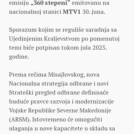
emisiju
„360 stepeni“
emitovanu na
nacionalnoj stanici
MTV1
30. juna.
Sporazum kojim se reguliše saradnja sa
Ujedinjenim Kraljevstvom po pomenutoj
temi biće potpisan tokom jula 2025.
godine.
Prema rečima Misajlovskog, nova
Nacionalna strategija odbrane i novi
Strateški pregled odbrane definisaće
buduće pravce razvoja i modernizacije
Vojske Republike Severne Makedonije
(ARSM). Istovremeno će omogućiti
ulaganja u nove kapacitete u skladu sa