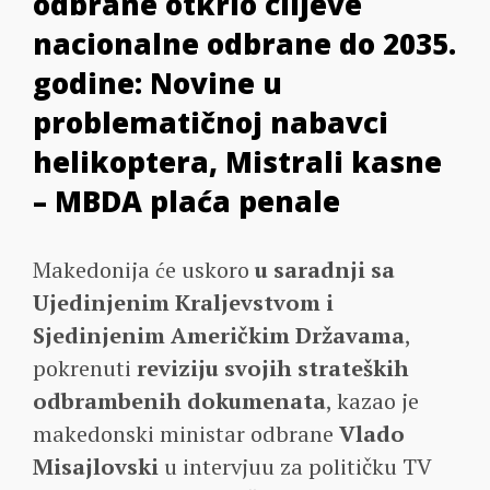
odbrane otkrio ciljeve
nacionalne odbrane do 2035.
godine: Novine u
problematičnoj nabavci
helikoptera, Mistrali kasne
– MBDA plaća penale
Makedonija će uskoro
u saradnji sa
Ujedinjenim Kraljevstvom i
Sjedinjenim Američkim Državama
,
pokrenuti
reviziju svojih strateških
odbrambenih dokumenata
, kazao je
makedonski ministar odbrane
Vlado
Misajlovski
u intervjuu za političku TV