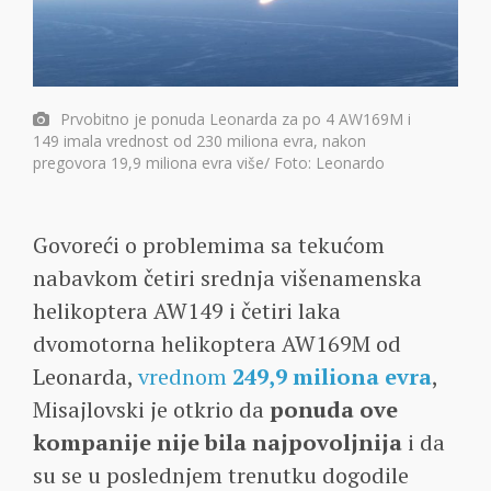
Prvobitno je ponuda Leonarda za po 4 AW169M i
149 imala vrednost od 230 miliona evra, nakon
pregovora 19,9 miliona evra više/ Foto: Leonardo
Govoreći o problemima sa tekućom
nabavkom četiri srednja višenamenska
helikoptera AW149 i četiri laka
dvomotorna helikoptera AW169M od
Leonarda,
vrednom
249,9 miliona evra
,
Misajlovski je otkrio da
ponuda ove
kompanije nije bila najpovoljnija
i da
su se u poslednjem trenutku dogodile