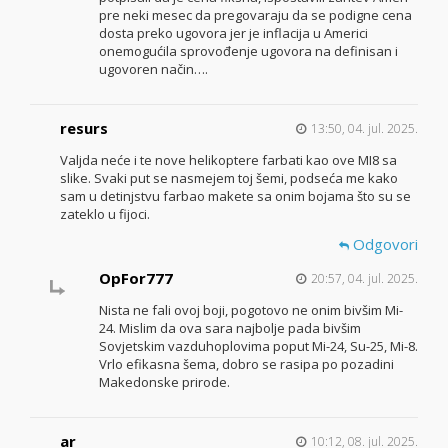
pre neki mesec da pregovaraju da se podigne cena
dosta preko ugovora jer je inflacija u Americi
onemogućila sprovođenje ugovora na definisan i
ugovoren način….
resurs
13:50, 04. jul. 2025.
Valjda neće i te nove helikoptere farbati kao ove MI8 sa
slike. Svaki put se nasmejem toj šemi, podseća me kako
sam u detinjstvu farbao makete sa onim bojama što su se
zateklo u fijoci.
Odgovori
OpFor777
20:57, 04. jul. 2025.
Nista ne fali ovoj boji, pogotovo ne onim bivšim Mi-
24. Mislim da ova sara najbolje pada bivšim
Sovjetskim vazduhoplovima poput Mi-24, Su-25, Mi-8.
Vrlo efikasna šema, dobro se rasipa po pozadini
Makedonske prirode.
ar
10:12, 08. jul. 2025.