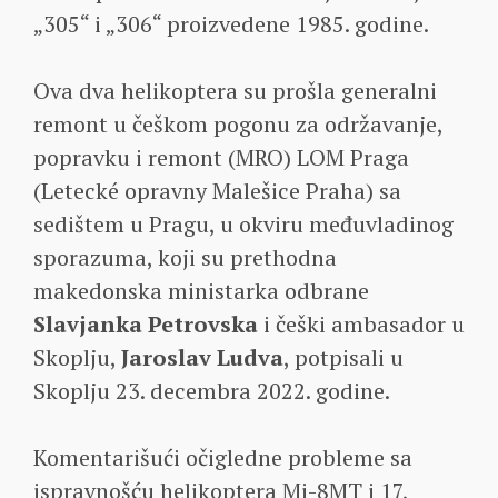
„305“ i „306“ proizvedene 1985. godine.
Ova dva helikoptera su prošla generalni
remont u češkom pogonu za održavanje,
popravku i remont (MRO) LOM Praga
(Letecké opravny Malešice Praha) sa
sedištem u Pragu, u okviru međuvladinog
sporazuma, koji su prethodna
makedonska ministarka odbrane
Slavjanka Petrovska
i češki ambasador u
Skoplju,
Jaroslav Ludva
, potpisali u
Skoplju 23. decembra 2022. godine.
Komentarišući očigledne probleme sa
ispravnošću helikoptera Mi-8MT i 17,