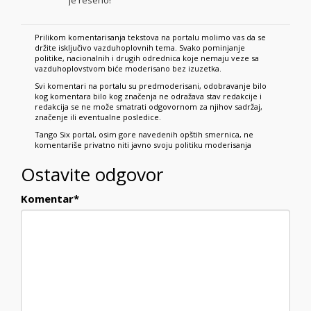
je reseno!
Prilikom komentarisanja tekstova na portalu molimo vas da se
držite isključivo vazduhoplovnih tema. Svako pominjanje
politike, nacionalnih i drugih odrednica koje nemaju veze sa
vazduhoplovstvom biće moderisano bez izuzetka.
Svi komentari na portalu su predmoderisani, odobravanje bilo
kog komentara bilo kog značenja ne odražava stav redakcije i
redakcija se ne može smatrati odgovornom za njihov sadržaj,
značenje ili eventualne posledice.
Tango Six portal, osim gore navedenih opštih smernica, ne
komentariše privatno niti javno svoju politiku moderisanja
Ostavite odgovor
Komentar
*