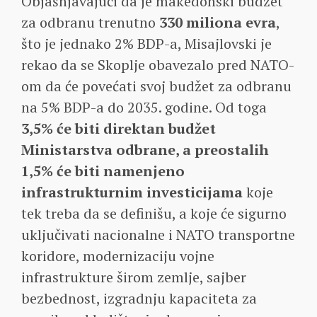
Objašnjavajući da je makedonski budžet
za odbranu trenutno
330 miliona evra
,
što je jednako 2% BDP-a, Misajlovski je
rekao da se Skoplje obavezalo pred NATO-
om da će povećati svoj budžet za odbranu
na 5% BDP-a do 2035. godine. Od toga
3,5% će biti direktan budžet
Ministarstva odbrane, a preostalih
1,5% će biti namenjeno
infrastrukturnim investicijama
koje
tek treba da se definišu, a koje će sigurno
uključivati nacionalne i NATO transportne
koridore, modernizaciju vojne
infrastrukture širom zemlje, sajber
bezbednost, izgradnju kapaciteta za