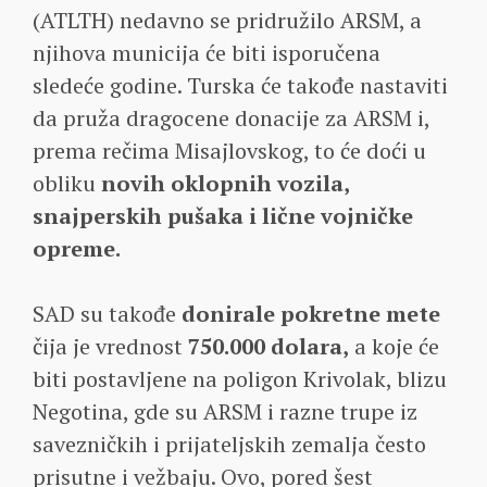
(ATLTH) nedavno se pridružilo ARSM, a
njihova municija će biti isporučena
sledeće godine. Turska će takođe nastaviti
da pruža dragocene donacije za ARSM i,
prema rečima Misajlovskog, to će doći u
obliku
novih oklopnih vozila,
snajperskih pušaka i lične vojničke
opreme.
SAD su takođe
donirale pokretne mete
čija je vrednost
750.000 dolara,
a koje će
biti postavljene na poligon Krivolak, blizu
Negotina, gde su ARSM i razne trupe iz
savezničkih i prijateljskih zemalja često
prisutne i vežbaju. Ovo, pored šest