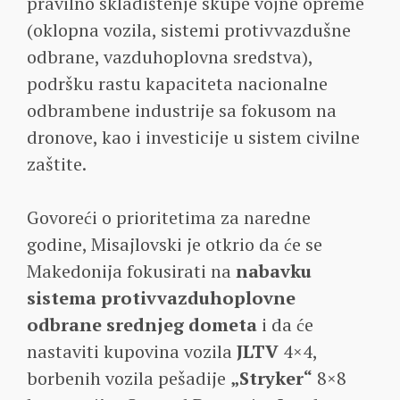
pravilno skladištenje skupe vojne opreme
(oklopna vozila, sistemi protivvazdušne
odbrane, vazduhoplovna sredstva),
podršku rastu kapaciteta nacionalne
odbrambene industrije sa fokusom na
dronove, kao i investicije u sistem civilne
zaštite.
Govoreći o prioritetima za naredne
godine, Misajlovski je otkrio da će se
Makedonija fokusirati na
nabavku
sistema protivvazduhoplovne
odbrane srednjeg dometa
i da će
nastaviti kupovina vozila
JLTV
4×4,
borbenih vozila pešadije
„Stryker“
8×8