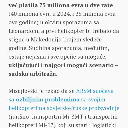
već platila 75 miliona evra u dve rate
(40 miliona evra u 2024. i 35 miliona evra
ove godine) u okviru sporazuma sa
Leonardom, a prvi helikopter bi trebalo da
stigne u Makedoniju krajem sledeće
godine. Sudbina sporazuma, međutim,
ostaje nejasna i sve opcije su moguće,
uključujući i najgori mogući scenario –
sudsku arbitražu
.
Misajlovski je rekao da se
ARSM suočava
sa
ozbiljnim problemima
sa svojim
helikopterima sovjetske/ruske proizvodnje
(jurišno-transportni Mi-8MT i transportni
helikopteri Mi-17) koji su stari i logistički