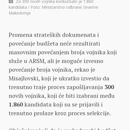
Za 300 novih vojnika konkurisalo je 1.860
kandidata / Foto: Ministarstvo odbrane Severne
Makedonije
Promena strateških dokumenata i
povećanje budžeta neće rezultirati
masovnim povećanjem broja vojnika koji
služe u ARSM, ali je moguće izvesno
povećanje broja vojnika, rekao je
Misajlovski, koji je ukratko izvestio da
trenutno traje proces zapošljavanja
300
novih vojnika, koji će biti izabrani među
1.860
kandidata koji su se prijavili i
trenutno prolaze kroz proces selekcije.