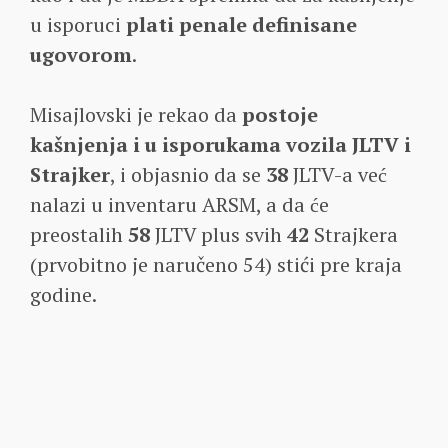
u isporuci
plati penale definisane
ugovorom
.
Misajlovski je rekao da
postoje
kašnjenja i u isporukama vozila JLTV i
Strajker
, ​​i objasnio da se
38
JLTV-a već
nalazi u inventaru ARSM, a da će
preostalih
58
JLTV plus svih
42
Strajkera ​​
(prvobitno je naručeno 54) stići pre kraja
godine.