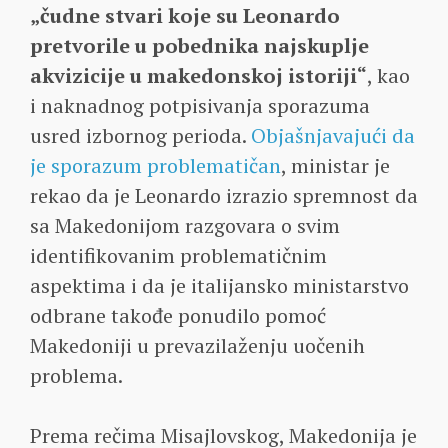
„čudne stvari koje su Leonardo
pretvorile u pobednika najskuplje
akvizicije u makedonskoj istoriji“
, kao
i naknadnog potpisivanja sporazuma
usred izbornog perioda.
Objašnjavajući da
je sporazum problematičan
, ministar je
rekao da je Leonardo izrazio spremnost da
sa Makedonijom razgovara o svim
identifikovanim problematičnim
aspektima i da je italijansko ministarstvo
odbrane takođe ponudilo pomoć
Makedoniji u prevazilaženju uočenih
problema.
Prema rečima Misajlovskog, Makedonija je