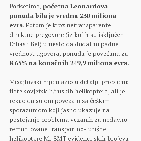
Podsetimo,
početna Leonardova
ponuda bila je vredna 230 miliona
evra
. Potom je kroz netransparente
direktne pregovore (iz kojih su isključeni
Erbas i Bel) umesto da dodatno padne
vrednost ugovora, ponuda je povećana za
8,65% na konačnih 249,9 miliona evra.
Misajlovski nije ulazio u detalje problema
flote sovjetskih/ruskih helikoptera, ali je
rekao da su oni povezani sa češkim
sporazumom koji jasno ukazuje na
postojanje problema vezanih za nedavno
remontovane transportno-jurišne
helikoptere Mi-8MT evidencijskih brojeva