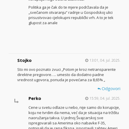
Politika ga je čak do te mjere podržavala da je
„svečanom otvaranju“ radnje u Gospodskoj ulici
prisustvovao cjelokupni republički vrh. A to je tek
glupost za anale
Stojko
13:01, 04. jul. 2025.
Sto mi ovo poznato zvuci „Potom je kroz netransparente
direktne pregovore….. umesto da dodatno padne
vrednost ugovora, ponuda je povećana za 8,65% „
Odgovori
Perko
15:59, 04. jul. 2025.
Cene u svetu odlaze u nebo, nije samo do korupcije,
koju ne tvrdim da nema, već da je situacija na tržištu
naoružanja takva. U jednoj Švajcarskoj sve
ispregovarali sa Amerima oko nabavke F-35,
potpisali da je cena fiksna, ispostavili zahtev Ameri