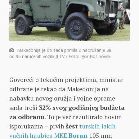
Makedonija je do sada primila u naoružanje 38
od 96 naručenih vozila JLTV / Foto: Igor Božinovski
Govoreći o tekućim projektima, ministar
odbrane je rekao da Makedonija na
nabavku novog oružja i vojne opreme
sada troši
32% svog godišnjeg budžeta
za odbranu
. To je već rezultiralo novim
isporukama – prvih
šest
turskih lakih
vučnih haubica MKE
Boran
105 mm