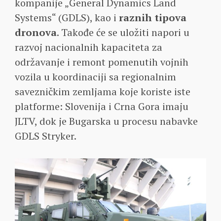
kompanije „General Dynamics Land
Systems“ (GDLS), kao i
raznih tipova
dronova
. Takođe će se uložiti napori u
razvoj nacionalnih kapaciteta za
održavanje i remont pomenutih vojnih
vozila u koordinaciji sa regionalnim
savezničkim zemljama koje koriste iste
platforme: Slovenija i Crna Gora imaju
JLTV, dok je Bugarska u procesu nabavke
GDLS Stryker.