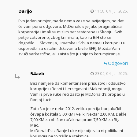
Darijo
11:58, 04. jul. 2025.
Evo jedan primjer, mada nema veze sa avijacijom, no dati
će vam puno odgovora. McDonald’s je jako pragmatična
korporacija i imali su mislim pet restorana u Skopju. Svih
pet je zatvoreno, zbog kriminala, kao i u BiH sto se
dogodilo…. Slovenija, Hrvatska i Srbija nemaju korupciju u
usporedbi sa ostalim državama bivše SFRJ. Možda Vam
zvuči sarkastično, ali zaista što juznije to korumpiranije.
Odgovori
54avb
23:02, 04. jul. 2025.
Bez namjere da komentarišem prisustvo i odsustvo
korupcije u Bosni i Hercegovini i Makedoniji, mogu
Vam iz prve ruke reći zašto je McDonald’s propao u
Banjoj Luci:
Zato što je te neke 2012. velika porcija banjalučkih
ćevapa koštala 5,00 KM i veliki Nektar 2,00 KM. Dakle
7,00 KM za običan ručak naspram 7,50 KM za Big
Mac.
McDonald’s iz Banje Luke nije otjerala ni politika ni
korupcija nego tržišna utakmica.