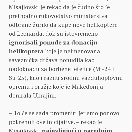
Misajlovski je rekao da je čudno što je
prethodno rukovodstvo ministarstva
odbrane žurilo da kupe nove helikoptere
od Leonarda, dok su istovremeno
ignorisali ponude za donaciju
helikoptera
koje je neimenovana
saveznička država ponudila kao
nadoknadu za borbene letelice (Mi-24 i
Su-25), kao i raznu srodnu vazduhoplovnu
opremu i oružje koje je Makedonija
donirala Ukrajini.
– To će se sada promeniti jer smo ponovo
pokrenuli ove inicijative. – rekao je
Misajlovski,
najavljujući u narednim