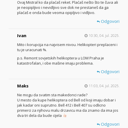
Ovaj Mistral ko da plaćaš reket. Plaćaš nešto što te čuva ali
je neopipljivo i nevidljivo sve dok ne prestaneš da ga
plaćaš e onda bude veoma opipljivo i vidljivo.
Odgovori
Ivan
10:30, 04. jul. 2025.
Mito i korupcija na najvisem nivou. Helikopteri preplaceni i
tu je uracunati %.
p.s. Remont sovjetskih helikoptera u LOM Praha je
katastrofalan, i obe mašine imaju problema.
Odgovori
Maks
11:03, 04. jul. 2025.
Ne mogu da svatim sta makedonci rade?
U mesto da kupe helikoptera od Bell od koji imaju dobar i
jak kadar oni suprutno. Bell 412 i Bell 407 su odlicno
primerci za njihovu malu drzavicu ma da znamo da ima jos
dva tri dela da bude cijela
Odgovori