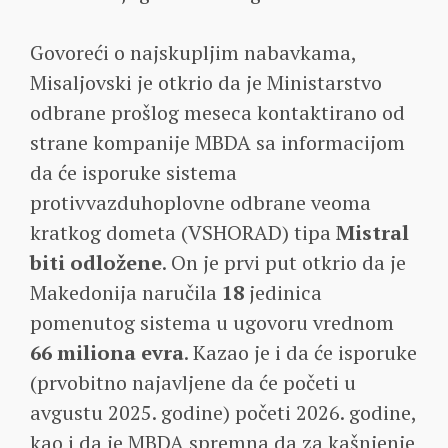
Govoreći o najskupljim nabavkama,
Misaljovski je otkrio da je Ministarstvo
odbrane prošlog meseca kontaktirano od
strane kompanije MBDA sa informacijom
da će isporuke sistema
protivvazduhoplovne odbrane veoma
kratkog dometa (VSHORAD) tipa
Mistral
biti odložene
. On je prvi put otkrio da je
Makedonija naručila
18
jedinica
pomenutog sistema u ugovoru vrednom
66 miliona evra
. Kazao je i da će isporuke
(prvobitno najavljene da će početi u
avgustu 2025. godine) početi 2026. godine,
kao i da je MBDA spremna da za kašnjenje