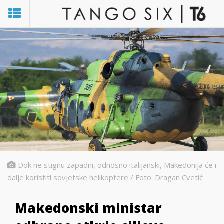
Dok ne stignu zapadni, odnosno italijanski, Makedonija će i
dalje koristiti sovjetske helikoptere / Foto: Dragan Cvetić
Makedonski ministar