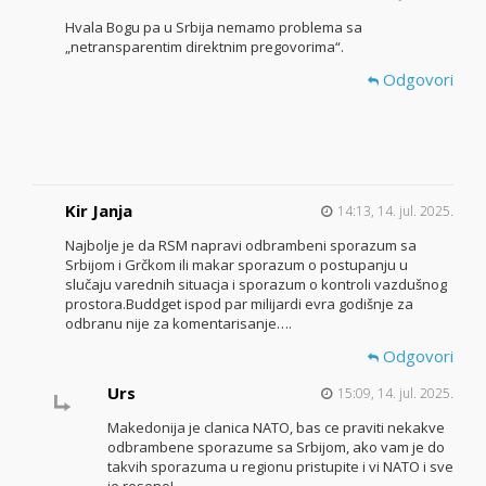
Hvala Bogu pa u Srbija nemamo problema sa
„netransparentim direktnim pregovorima“.
Odgovori
Kir Janja
14:13, 14. jul. 2025.
Najbolje je da RSM napravi odbrambeni sporazum sa
Srbijom i Grčkom ili makar sporazum o postupanju u
slučaju varednih situacja i sporazum o kontroli vazdušnog
prostora.Buddget ispod par milijardi evra godišnje za
odbranu nije za komentarisanje….
Odgovori
Urs
15:09, 14. jul. 2025.
Makedonija je clanica NATO, bas ce praviti nekakve
odbrambene sporazume sa Srbijom, ako vam je do
takvih sporazuma u regionu pristupite i vi NATO i sve