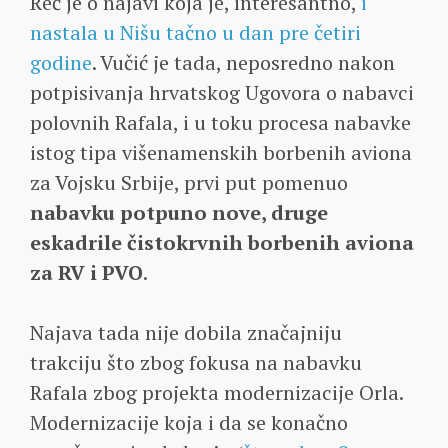
Reč je o najavi koja je, interesantno,
i
nastala u Nišu tačno u dan pre četiri
godine
. Vučić je tada, neposredno nakon
potpisivanja hrvatskog Ugovora o nabavci
polovnih Rafala, i u toku procesa nabavke
istog tipa višenamenskih borbenih aviona
za Vojsku Srbije, prvi put pomenuo
nabavku potpuno nove, druge
eskadrile čistokrvnih borbenih aviona
za RV i PVO
.
Najava tada nije dobila značajniju
trakciju što zbog fokusa na nabavku
Rafala zbog projekta modernizacije Orla.
Modernizacije koja i da se konačno