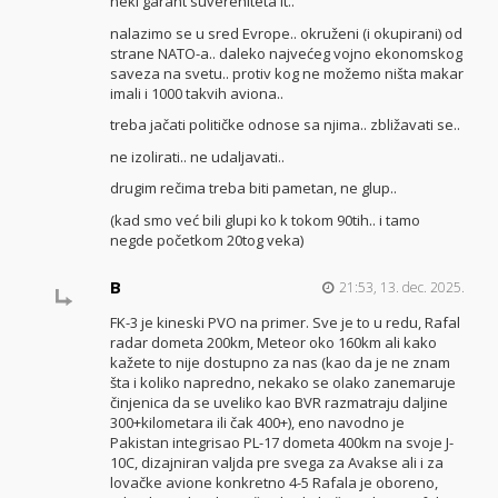
neki garant suvereniteta it..
nalazimo se u sred Evrope.. okruženi (i okupirani) od
strane NATO-a.. daleko najvećeg vojno ekonomskog
saveza na svetu.. protiv kog ne možemo ništa makar
imali i 1000 takvih aviona..
treba jačati političke odnose sa njima.. zbližavati se..
ne izolirati.. ne udaljavati..
drugim rečima treba biti pametan, ne glup..
(kad smo već bili glupi ko k tokom 90tih.. i tamo
negde početkom 20tog veka)
B
21:53, 13. dec. 2025.
FK-3 je kineski PVO na primer. Sve je to u redu, Rafal
radar dometa 200km, Meteor oko 160km ali kako
kažete to nije dostupno za nas (kao da je ne znam
šta i koliko napredno, nekako se olako zanemaruje
činjenica da se uveliko kao BVR razmatraju daljine
300+kilometara ili čak 400+), eno navodno je
Pakistan integrisao PL-17 dometa 400km na svoje J-
10C, dizajniran valjda pre svega za Avakse ali i za
lovačke avione konkretno 4-5 Rafala je oboreno,