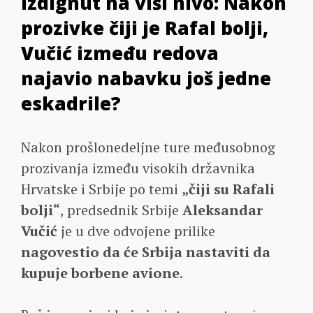
izdignut na viši nivo: Nakon
prozivke čiji je Rafal bolji,
Vučić između redova
najavio nabavku još jedne
eskadrile?
Nakon prošlonedeljne ture međusobnog
prozivanja između visokih državnika
Hrvatske i Srbije po temi
„čiji su Rafali
bolji“
, predsednik Srbije
Aleksandar
Vučić
je u dve odvojene prilike
nagovestio da će Srbija nastaviti da
kupuje borbene avione
.