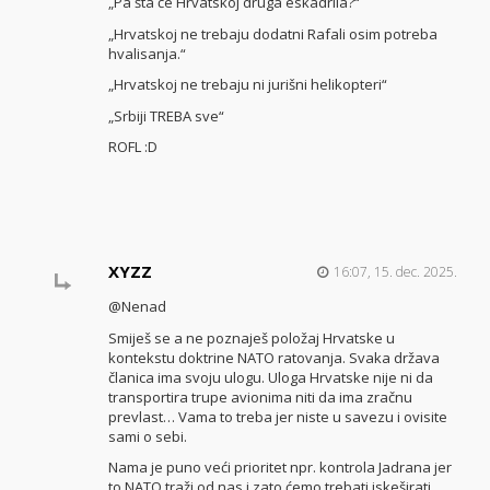
„Pa šta će Hrvatskoj druga eskadrila?“
„Hrvatskoj ne trebaju dodatni Rafali osim potreba
hvalisanja.“
„Hrvatskoj ne trebaju ni jurišni helikopteri“
„Srbiji TREBA sve“
ROFL :D
XYZZ
16:07, 15. dec. 2025.
@Nenad
Smiješ se a ne poznaješ položaj Hrvatske u
kontekstu doktrine NATO ratovanja. Svaka država
članica ima svoju ulogu. Uloga Hrvatske nije ni da
transportira trupe avionima niti da ima zračnu
prevlast… Vama to treba jer niste u savezu i ovisite
sami o sebi.
Nama je puno veći prioritet npr. kontrola Jadrana jer
to NATO traži od nas i zato ćemo trebati iskeširati