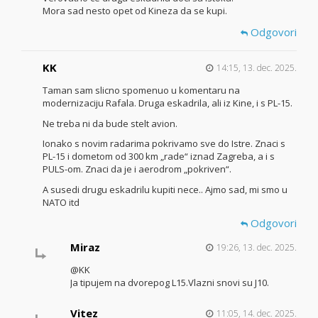
Mora sad nesto opet od Kineza da se kupi.
Odgovori
KK
14:15, 13. dec. 2025.
Taman sam slicno spomenuo u komentaru na
modernizaciju Rafala. Druga eskadrila, ali iz Kine, i s PL-15.
Ne treba ni da bude stelt avion.
Ionako s novim radarima pokrivamo sve do Istre. Znaci s
PL-15 i dometom od 300 km „rade“ iznad Zagreba, a i s
PULS-om. Znaci da je i aerodrom „pokriven“.
A susedi drugu eskadrilu kupiti nece.. Ajmo sad, mi smo u
NATO itd
Odgovori
Miraz
19:26, 13. dec. 2025.
@KK
Ja tipujem na dvorepog L15.Vlazni snovi su J10.
Vitez
11:05, 14. dec. 2025.