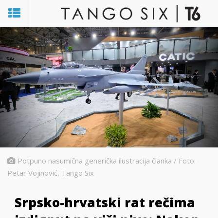
Potpuno nasumična generička ilustracija članka / Foto:
Petar Vojinović, Tango Six
Srpsko-hrvatski rat rečima