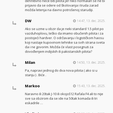
definitivno neće biti pilota jer niko normalan se ne bi
prijavio da se odere od školovanja i truda zarad
možda letenja na davno potrošenoj starudiji.
DW
14:47, 13. dec. 2025.
Ako se uzme u obzir da je neki standard 1.5 pilot po
vazduhoplovu, teško da imamo obučenih pilota i za
postojeći hardver. O održavanju i logističkom haosu
koji nastaje kupovinom tehnike sa svih strana sveta
da i ne govorim. Možda će vlast posegnuti za
dovođenjem indijskih ili pakistanskih pilota?
Milan
14:50, 13. dec. 2025.
Pa, napravi jednog do dva nova pilota ( ako si u
stanju ) . Biće .
Markoo
15:43, 13. dec. 2025.
Naravno ili 20tak J-10 ili okojoš12 Rafala F4 ali to nije
sve sa obzirom da se ide na 50tak komada ili tri
eskadrile …