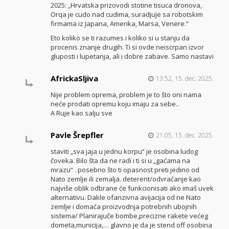
2025: „Hrvatska prizovodi stotine tisuca dronova,
Orqa je cudo nad cudima, suradjuje sa robotskim
firmama iz Japana, Amerika, Marsa, Venere.“
Eto koliko se ti razumes i koliko si u stanju da
procenis znanje drugih. Ti si ovde neiscrpan izvor
gluposti i lupetanja, ali i dobre zabave. Samo nastavi
AfrickaSljiva
13:52, 15. dec. 2025.
Nije problem oprema, problem je to što oni nama
neće prodati opremu koju imaju za sebe..
A Ruje kao salju sve
Pavle Šrepfler
21:05, 15. dec. 2025.
staviti „sva jaja u jednu korpu“ je osobina ludog
čoveka. Bilo šta da ne radi i ti si u „gaćama na
mrazu“ . posebno što ti opasnost preti jedino od
Nato zemlje ili zemalja. deterent/odvraćanje kao
najviše oblik odbrane će funkcionisati ako imaš uvek
alternativu. Dakle ofanzivna avijacija od ne Nato
zemlje i domaća proizvodnja potrebnih ubojnih
sistema/ Planirajuče bombe,precizne rakete većeg
dometa,municija,… glavno je da je stend off osobina