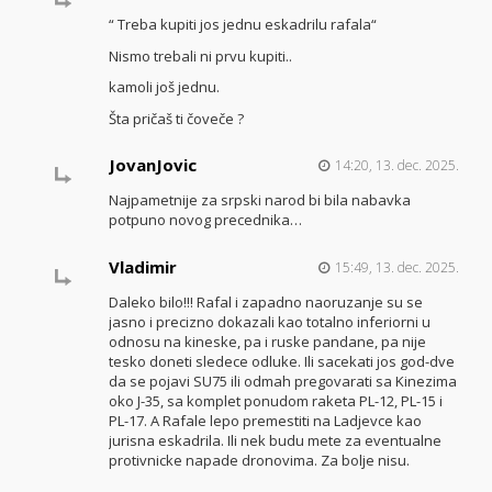
“ Treba kupiti jos jednu eskadrilu rafala“
Nismo trebali ni prvu kupiti..
kamoli još jednu.
Šta pričaš ti čoveče ?
JovanJovic
14:20, 13. dec. 2025.
Najpametnije za srpski narod bi bila nabavka
potpuno novog precednika…
Vladimir
15:49, 13. dec. 2025.
Daleko bilo!!! Rafal i zapadno naoruzanje su se
jasno i precizno dokazali kao totalno inferiorni u
odnosu na kineske, pa i ruske pandane, pa nije
tesko doneti sledece odluke. Ili sacekati jos god-dve
da se pojavi SU75 ili odmah pregovarati sa Kinezima
oko J-35, sa komplet ponudom raketa PL-12, PL-15 i
PL-17. A Rafale lepo premestiti na Ladjevce kao
jurisna eskadrila. Ili nek budu mete za eventualne
protivnicke napade dronovima. Za bolje nisu.