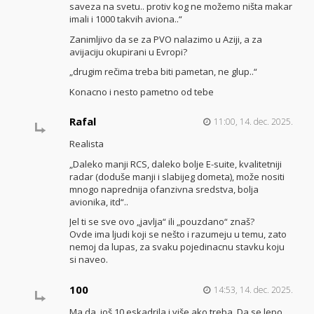
saveza na svetu.. protiv kog ne možemo ništa makar
imali i 1000 takvih aviona..“
Zanimljivo da se za PVO nalazimo u Aziji, a za
avijaciju okupirani u Evropi?
„drugim rečima treba biti pametan, ne glup..“
Konacno i nesto pametno od tebe
Rafal
11:00, 14. dec. 2025.
Realista
„Daleko manji RCS, daleko bolje E-suite, kvalitetniji
radar (doduše manji i slabijeg dometa), može nositi
mnogo naprednija ofanzivna sredstva, bolja
avionika, itd“..
Jel ti se sve ovo „javlja“ ili „pouzdano“ znaš?
Ovde ima ljudi koji se nešto i razumeju u temu, zato
nemoj da lupas, za svaku pojedinacnu stavku koju
si naveo.
100
14:53, 14. dec. 2025.
Ma da, još 10 eskadrila i više ako treba. Da se lepo