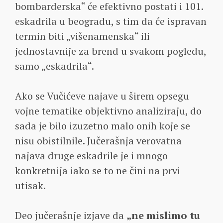
bombarderska“ će efektivno postati i 101.
eskadrila u beogradu, s tim da će ispravan
termin biti „višenamenska“ ili
jednostavnije za brend u svakom pogledu,
samo „eskadrila“.
Ako se Vučićeve najave u širem opsegu
vojne tematike objektivno analiziraju, do
sada je bilo izuzetno malo onih koje se
nisu obistilnile. Jučerašnja verovatna
najava druge eskadrile je i mnogo
konkretnija iako se to ne čini na prvi
utisak.
Deo jučerašnje izjave da
„ne mislimo tu