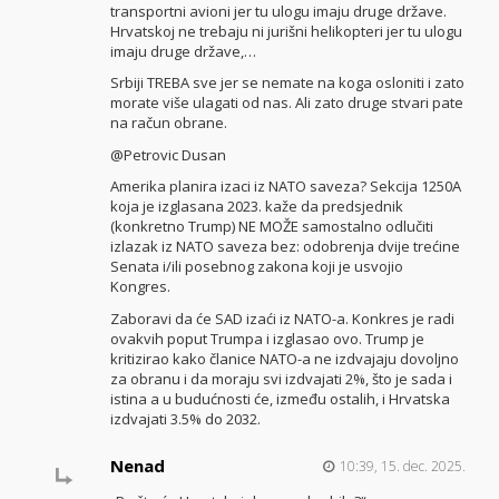
transportni avioni jer tu ulogu imaju druge države.
Hrvatskoj ne trebaju ni jurišni helikopteri jer tu ulogu
imaju druge države,…
Srbiji TREBA sve jer se nemate na koga osloniti i zato
morate više ulagati od nas. Ali zato druge stvari pate
na račun obrane.
@Petrovic Dusan
Amerika planira izaci iz NATO saveza? Sekcija 1250A
koja je izglasana 2023. kaže da predsjednik
(konkretno Trump) NE MOŽE samostalno odlučiti
izlazak iz NATO saveza bez: odobrenja dvije trećine
Senata i/ili posebnog zakona koji je usvojio
Kongres.
Zaboravi da će SAD izaći iz NATO-a. Konkres je radi
ovakvih poput Trumpa i izglasao ovo. Trump je
kritizirao kako članice NATO-a ne izdvajaju dovoljno
za obranu i da moraju svi izdvajati 2%, što je sada i
istina a u budućnosti će, između ostalih, i Hrvatska
izdvajati 3.5% do 2032.
Nenad
10:39, 15. dec. 2025.