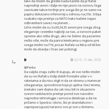
tako da mislim da grešite kada kažete da je Rafal
napredniji avion i dalje mi nije jasno na osnovu čega
zasnivate takve tvrdnje pre svega što je ne samo na
papiru dokazano inferiorniji u odnosu na J10c. Srbija
svakako nije pretnja za NATO kako kažete najaci
odbrambeni savez na planeti…
Lično mislim da su Su30,34,35 avioni pre svega zbog
elegancije i estetike najbolji za nas, a osnovni paket
opreme ako ništa drugo, ako ne želimo da pazarimo
nešto više, može da parira letelicama u regionu pre
svega mislim na F16, posao Rafala sa Mica od 60 km
može da obavlja i Orao (air policing).
B
22:15, 13. dec. 2025.
@Perko
Da valjda znaju zašto ih kupuju, ali sve nešto mislim
da su ovi Rafali u Indiji dobili frontalni udar v-v
raketama a da nisu stigli ni da se okrenu u manevar
izbegavanja, sposobnost koja je upitna i bez tereta,
(nekako sam dojma da cak nisu bili ni situaciono
svesni nadolazeće pretnje pored sve navodno
napredne tehnologije i senzora detekcije a da ne
pričamo o Spectra i slicno, što je skandalozno i
zaprepascujuce) naravno ovo je sve u domenu