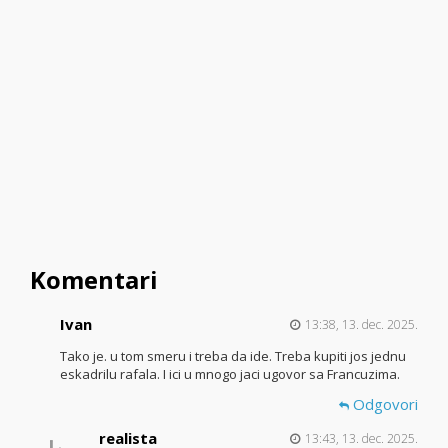
Komentari
Ivan
13:38, 13. dec. 2025.
Tako je. u tom smeru i treba da ide. Treba kupiti jos jednu
eskadrilu rafala. I ici u mnogo jaci ugovor sa Francuzima.
Odgovori
realista
13:43, 13. dec. 2025.