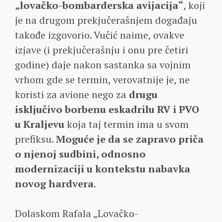
„lovačko-bombarderska avijacija“
, koji
je na drugom prekjučerašnjem događaju
takođe izgovorio. Vučić naime, ovakve
izjave (i prekjučerašnju i onu pre četiri
godine) daje nakon sastanka sa vojnim
vrhom gde se termin, verovatnije je, ne
koristi za avione nego za
drugu
isključivo borbenu eskadrilu RV i PVO
u Kraljevu
koja taj termin ima u svom
prefiksu.
Moguće je da se zapravo priča
o njenoj sudbini, odnosno
modernizaciji u kontekstu nabavka
novog hardvera
.
Dolaskom Rafala „Lovačko-