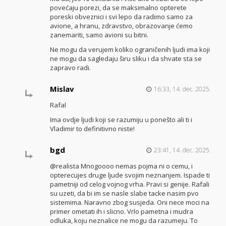
povećaju porezi, da se maksimalno opterete
poreski obveznici i svi lepo da radimo samo za
avione, a hranu, zdravstvo, obrazovanje ćemo
zanemariti, samo avioni su bitni.
Ne mogu da verujem koliko ograničenih ljudi ima koji
ne mogu da sagledaju širu sliku i da shvate sta se
zapravo radi.
Mislav
16:33, 14. dec. 2025.
Rafal
Ima ovdje ljudi koji se razumiju u ponešto ali ti i
Vladimir to definitivno niste!
bgd
23:41, 14. dec. 2025.
@realista Mnogoooo nemas pojma ni o cemu, i
opterecujes druge ljude svojim neznanjem. Ispade ti
pametniji od celog vojnog vrha. Pravi si genije. Rafali
su uzeti, da bi im se nasle slabe tacke nasim pvo
sistemima. Naravno zbog susjeda. Oni nece moci na
primer ometati ih i slicno. Vrlo pametna i mudra
odluka, koju neznalice ne mogu da razumeju. To