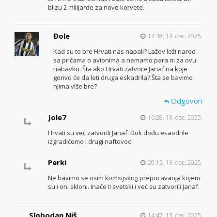
blizu 2 milijarde za nove korvete.
Đole
14:38, 13. dec. 2025.
Kad su to bre Hrvati nas napali? Lažov loži narod
sa pričama o avionima a nemamo para ni za ovu
nabavku. Šta ako Hrvati zatvore Janaf na koje
gorivo će da leti druga eskadrila? Šta se bavimo
njima više bre?
Odgovori
Jole7
16:28, 13. dec. 2025.
Hrvati su već zatvorili Janaf. Dok dođu esaodrile
izgradićemo i drugi naftovod
Perki
20:15, 13. dec. 2025.
Ne bavimo se osim komsijskog prepucavanja kojem
su i oni skloni. Inače II svetski i već su zatvorili Janaf.
Slobodan Niš
14:47, 13. dec. 2025.