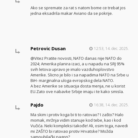
Ako se spremate za rat s natom bome ce trebat jos
jedna eksadrila makar Aviano da se pokrije.
Petrovic Dusan
12:53, 14. dec. 2025.
@Vitez Pratite novosti, NATO danas nije NATO do
2024; Amerika planira izaci, a u napadu na SRJ 95%
svih letova upravo je imalo vazduhoplovstvo
Amerike. Slicno je bilo i sa napadima NATO na Srbe u
BiH- marginalna uloga evropskog dela NATO.
A bez Amerike se situacija dosta menja, ne u korist
EU.Zato ove nabavke Srbije imaju i te kako smisla.
Pajdo
16:38, 14. dec. 2025.
Ma skim i protiv koga bi ti to ratovao? I zašto? Halo
momak, mržnja vidim stanuje kod tebe, kao i kod
Vučića. Neki kompleksi takođe! Ali, osim toga, navedi
mi ZAŠTO bi ratovao protiv Hrvatske? Možda
samoubilački nagon?