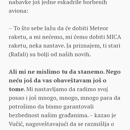
nabavke još jedne eskadrile borbenih
aviona:
– To što sebe lažu da će dobiti Meteor
raketu, a mi nećemo, mi ćemo dobiti MICA
raketu, neka nastave. Ja priznajem, ti stari
(Rafali) su bolji od naših novih.
Ali mi ne mislimo tu da stanemo. Nego
neću još da vas obaveštavam još o
tome
. Mi nastavljamo da radimo svoj
posao i još mnogo, mnogo, mnogo para da
potrošimo da bismo garantovali
bezbednost našim građanima. – kazao je
Vučić, nagoveštavajući da se razmišlja o