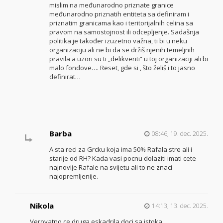
mislim na međunarodno priznate granice
međunarodno priznatih entiteta sa definiram i
priznatim granicama kao i teritorijalnih celina sa
pravom na samostojnost ili odcepljenje. Sadašnja
politika je također izuzetno važna, ti bi u neku
organizaciju ali ne bi da se držiš njenih temeljnih
pravila a uzori su ti „delikventi“ u toj organizaciji ali bi
malo fondove…. Reset, gde si , što želiš i to jasno
definirat…
Barba
08:46, 19. dec. 2025.
A sta reci za Grcku koja ima 50% Rafala stre ali i
starije od RH? Kada vasi pocnu dolaziti imati cete
najnovije Rafale na svijetu ali to ne znaci
najopremljenije.
Nikola
14:13, 13. dec. 2025.
Verovatno ce druga eskadrila doci sa istoka.