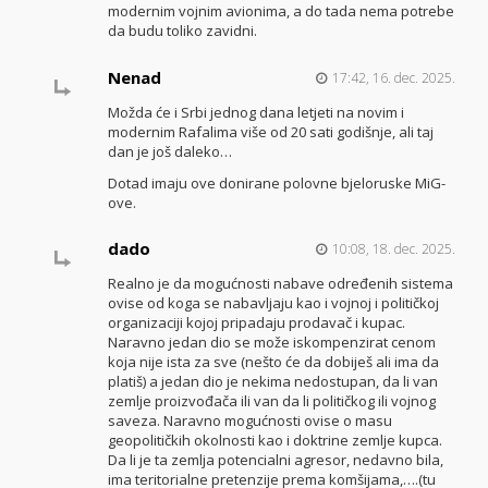
modernim vojnim avionima, a do tada nema potrebe
da budu toliko zavidni.
Nenad
17:42, 16. dec. 2025.
Možda će i Srbi jednog dana letjeti na novim i
modernim Rafalima više od 20 sati godišnje, ali taj
dan je još daleko…
Dotad imaju ove donirane polovne bjeloruske MiG-
ove.
dado
10:08, 18. dec. 2025.
Realno je da mogućnosti nabave određenih sistema
ovise od koga se nabavljaju kao i vojnoj i političkoj
organizaciji kojoj pripadaju prodavač i kupac.
Naravno jedan dio se može iskompenzirat cenom
koja nije ista za sve (nešto će da dobiješ ali ima da
platiš) a jedan dio je nekima nedostupan, da li van
zemlje proizvođača ili van da li političkog ili vojnog
saveza. Naravno mogućnosti ovise o masu
geopolitičkih okolnosti kao i doktrine zemlje kupca.
Da li je ta zemlja potencialni agresor, nedavno bila,
ima teritorialne pretenzije prema komšijama,….(tu