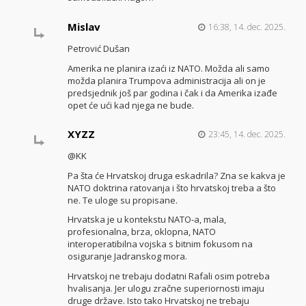
Mislav
16:38, 14. dec. 2025.
Petrović Dušan
Amerika ne planira izaći iz NATO. Možda ali samo
možda planira Trumpova administracija ali on je
predsjednik još par godina i čak i da Amerika izađe
opet će ući kad njega ne bude.
XYZZ
23:45, 14. dec. 2025.
@KK
Pa šta će Hrvatskoj druga eskadrila? Zna se kakva je
NATO doktrina ratovanja i što hrvatskoj treba a što
ne. Te uloge su propisane.
Hrvatska je u kontekstu NATO-a, mala,
profesionalna, brza, oklopna, NATO
interoperatibilna vojska s bitnim fokusom na
osiguranje Jadranskog mora.
Hrvatskoj ne trebaju dodatni Rafali osim potreba
hvalisanja. Jer ulogu zračne superiornosti imaju
druge države. Isto tako Hrvatskoj ne trebaju