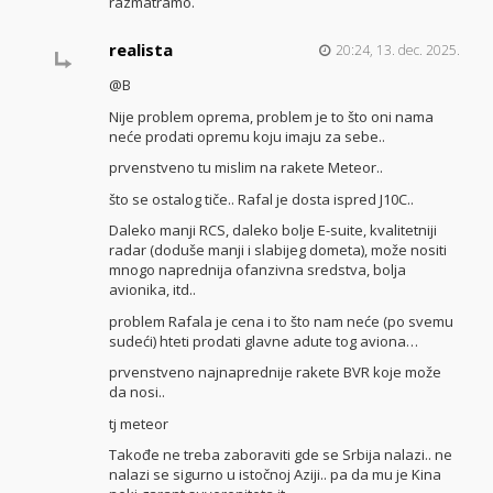
razmatramo.
realista
20:24, 13. dec. 2025.
@B
Nije problem oprema, problem je to što oni nama
neće prodati opremu koju imaju za sebe..
prvenstveno tu mislim na rakete Meteor..
što se ostalog tiče.. Rafal je dosta ispred J10C..
Daleko manji RCS, daleko bolje E-suite, kvalitetniji
radar (doduše manji i slabijeg dometa), može nositi
mnogo naprednija ofanzivna sredstva, bolja
avionika, itd..
problem Rafala je cena i to što nam neće (po svemu
sudeći) hteti prodati glavne adute tog aviona…
prvenstveno najnaprednije rakete BVR koje može
da nosi..
tj meteor
Takođe ne treba zaboraviti gde se Srbija nalazi.. ne
nalazi se sigurno u istočnoj Aziji.. pa da mu je Kina