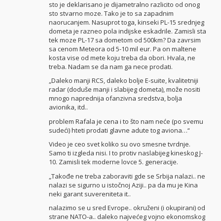
sto je deklarisano je dijametralno razlicito od onog
sto stvarno moze. Tako je to sa zapadnim
naorucanjem. Nasuprot toga, kinseki PL-15 srednjeg
dometa je razneo pola indijske eskadrile. Zamisli sta
tek moze PL-17 sa dometom od 500km? Da zavrsim
sa cenom Meteora od 5-10 mil eur. Pa on maltene
kosta vise od mete koju treba da obori. Hvala, ne
treba. Nadam se da nam ga nece prodati.
„Daleko manji RCS, daleko bolje E-suite, kvalitetniji
radar (doduše manji i slabijeg dometa), može nositi
mnogo naprednija ofanzivna sredstva, bolja
avionika, itd..
problem Rafala je cena i to što nam neće (po svemu
sudeći) hteti prodati glavne adute tog aviona…“
Video je ceo svet koliko su ovo smesne tvrdnje.
Samo ti izgleda nisi. I to protiv naslabijeg kineskog J-
10. Zamisli tek moderne lovce 5. generacije.
„Takođe ne treba zaboraviti gde se Srbija nalazi.. ne
nalazi se sigurno u istočnoj Aziji.. pa da mu je Kina
neki garant suvereniteta it..
nalazimo se u sred Evrope.. okruženi (i okupirani) od
strane NATO-a.. daleko najvećeg vojno ekonomskog