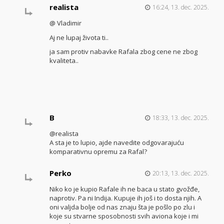
realista
16:24, 13. dec. 2025.
@ Vladimir
Aj ne lupaj života ti..
ja sam protiv nabavke Rafala zbog cene ne zbog
kvaliteta..
B
18:33, 13. dec. 2025.
@realista
A sta je to lupio, ajde navedite odgovarajuću
komparativnu opremu za Rafal?
Perko
20:13, 13. dec. 2025.
Niko ko je kupio Rafale ih ne baca u stato gvožđe,
naprotiv. Pa ni Indija. Kupuje ih još i to dosta njih. A
oni valjda bolje od nas znaju šta je pošlo po zlu i
koje su stvarne sposobnosti svih aviona koje i mi