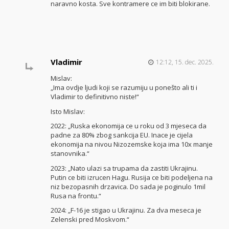
naravno kosta. Sve kontramere ce im biti blokirane.
Vladimir
12:12, 15. dec. 2025.
Mislav:
„Ima ovdje ljudi koji se razumiju u ponešto ali ti i
Vladimir to definitivno niste!“
Isto Mislav:
2022: „Ruska ekonomija ce u roku od 3 mjeseca da
padne za 80% zbog sankcija EU. Inace je cijela
ekonomija na nivou Nizozemske koja ima 10x manje
stanovnika.“
2023: „Nato ulazi sa trupama da zastiti Ukrajinu.
Putin ce biti izrucen Hagu. Rusija ce biti podeljena na
niz bezopasnih drzavica. Do sada je poginulo 1mil
Rusa na frontu.“
2024: „F-16 je stigao u Ukrajinu. Za dva meseca je
Zelenski pred Moskvom.“