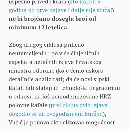
uspešno privede kraju (
što nakon 9
godina od prve najave i dalje nije slučaj
)
ne bi brojčano dosegla broj od
minimum 12 letelica
.
Zbog drugog ciklusa prilično
neutemeljenih i po više činjeničnih
aspekata netačnih izjava hrvatskog
ministra odbrane (koje ćemo uskoro
detaljnije analizirati) da će novi srpski
Rafali biti slabiji ili tehnološki degradirani
u odnosu na još nemodernizovane HRZ
polovne Rafale (
prvi ciklus ovih izjava
dogodio se na ovogodišnjem Buržeu
),
Vučić je ponovo aktuelizovao mogućnost