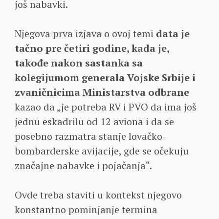
još nabavki.
Njegova prva izjava o ovoj temi
data je
tačno pre četiri godine, kada je,
takođe nakon sastanka sa
kolegijumom generala Vojske Srbije i
zvaničnicima Ministarstva odbrane
kazao da „je potreba RV i PVO da ima još
jednu eskadrilu od 12 aviona i da se
posebno razmatra stanje lovačko-
bombarderske avijacije, gde se očekuju
značajne nabavke i pojačanja“.
Ovde treba staviti u kontekst njegovo
konstantno pominjanje termina