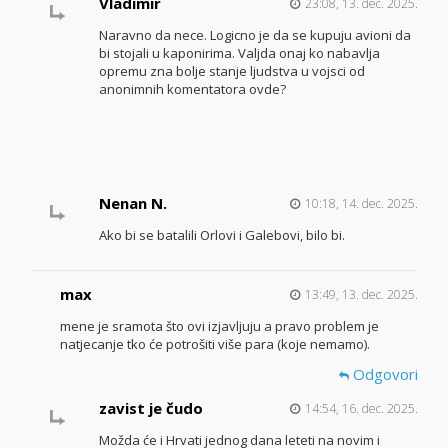
Vladimir
23:08, 13. dec. 2025.
Naravno da nece. Logicno je da se kupuju avioni da
bi stojali u kaponirima. Valjda onaj ko nabavlja
opremu zna bolje stanje ljudstva u vojsci od
anonimnih komentatora ovde?
Nenan N.
10:18, 14. dec. 2025.
Ako bi se batalili Orlovi i Galebovi, bilo bi.
max
13:49, 13. dec. 2025.
mene je sramota što ovi izjavljuju a pravo problem je
natjecanje tko će potrošiti više para (koje nemamo).
Odgovori
zavist je čudo
14:54, 16. dec. 2025.
Možda će i Hrvati jednog dana leteti na novim i