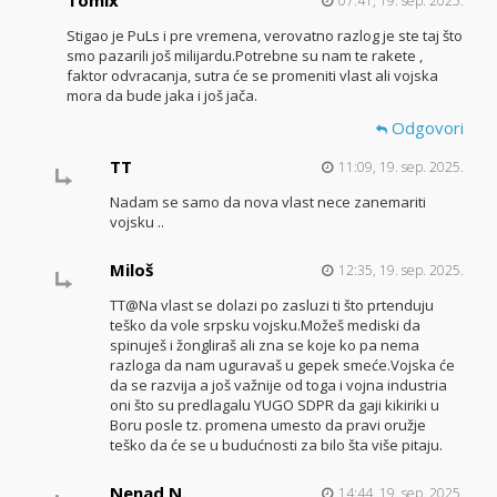
07:41, 19. sep. 2025.
Stigao je PuLs i pre vremena, verovatno razlog je ste taj što
smo pazarili još milijardu.Potrebne su nam te rakete ,
faktor odvracanja, sutra će se promeniti vlast ali vojska
mora da bude jaka i još jača.
Odgovori
TT
11:09, 19. sep. 2025.
Nadam se samo da nova vlast nece zanemariti
vojsku ..
Miloš
12:35, 19. sep. 2025.
TT@Na vlast se dolazi po zasluzi ti što prtenduju
teško da vole srpsku vojsku.Možeš mediski da
spinuješ i žongliraš ali zna se koje ko pa nema
razloga da nam uguravaš u gepek smeće.Vojska će
da se razvija a još važnije od toga i vojna industria
oni što su predlagalu YUGO SDPR da gaji kikiriki u
Boru posle tz. promena umesto da pravi oružje
teško da će se u budućnosti za bilo šta više pitaju.
Nenad N.
14:44, 19. sep. 2025.