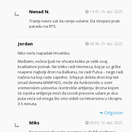
Nenad N.
14:47, 19. sep. 2025.
Tramp navio sat da ranije ustane. Da strepeci prati
paradu na RTS.
Jordan
08:38, 19. sep. 2025.
Niko neće napadati Hrvatsku.
Međutim, većina ljudi ne shvata koliko je velik ovaj
kvalitativni pomak. Ne toliko radi Hermesa, koji je uz grčke
reapere najbolji dron na Balkanu, ne radi Pulsa – nego radi
načina na koji rade zajedno. Srbija je dobila dron koji leti
iznad dometa MANPADS, može da funkcioniše u svim
vremenskim uslovima i kontroliše artiljeriju. Brzina kojom
će srpska artiljerija moći da izvodi precizne udare je dva
puta veća od onoga što smo videli sa Himarsima u Ukrajini,
3-5 minuta.
Odgovori
Miks
09:03, 19. sep. 2025.
Pa naravno da neće, manimo se dečjih maštanja,