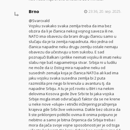
Brno
23:36, 20. sep. 2025.
@Svarcvald
Vojsku svakako svaka zemlja treba da ima bez
obzira da li je članica nekog vojnog saveza ili ne.
NATO ima obavezu da brani drugu članicu samo u
slučaju da je ta zemlja napadnuta. Ako jedna od
članica napadne neku drugu zemlju ostale nemaju
obavezu da učestvuju u tom sukobu. E sad
poznajuĉi Balkan i prilike neimati vojsku ili imati neku
slabu nije baš najpametnija stvar. Srbija ni u ludilu
ne može da iz čistog mira napadne neku od
susednih zemalja koja je članica NATOa ali kad ima
jaku vojsku svaka susedna zemlja bi 2 puta
razmislila pre nego bi krenula u avanturu tj. da
napadne Srbiju. A tu je još rovito u BiH i na nekim
delovima Kosova gode žive Srbi te bi jaka vojska
Srbije mogla imati odvraĉajuĉi faktor da se ne krene
u neke nove «oluje» i etnički inžinjering pražnjenja
krajeva gde Srbi žive vekovima. Dakle bez obzira da
li ste priklonjeni politički ovima ili onima potpuno je
nebitno a samo je bitna činjenica da Srbija treba i
mora da jača svoje vojne sposobnosti jer je od toga