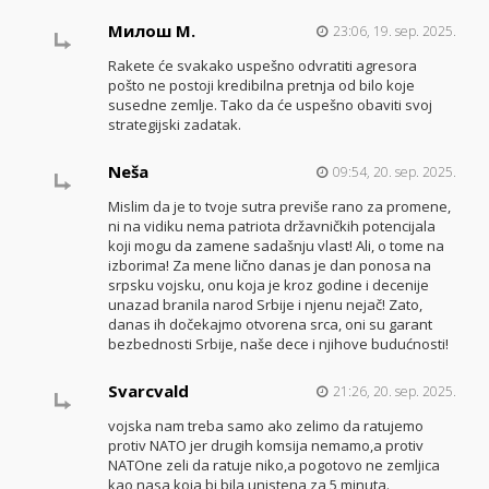
Милош М.
23:06, 19. sep. 2025.
Rakete će svakako uspešno odvratiti agresora
pošto ne postoji kredibilna pretnja od bilo koje
susedne zemlje. Tako da će uspešno obaviti svoj
strategijski zadatak.
Neša
09:54, 20. sep. 2025.
Mislim da je to tvoje sutra previše rano za promene,
ni na vidiku nema patriota državničkih potencijala
koji mogu da zamene sadašnju vlast! Ali, o tome na
izborima! Za mene lično danas je dan ponosa na
srpsku vojsku, onu koja je kroz godine i decenije
unazad branila narod Srbije i njenu nejač! Zato,
danas ih dočekajmo otvorena srca, oni su garant
bezbednosti Srbije, naše dece i njihove budućnosti!
Svarcvald
21:26, 20. sep. 2025.
vojska nam treba samo ako zelimo da ratujemo
protiv NATO jer drugih komsija nemamo,a protiv
NATOne zeli da ratuje niko,a pogotovo ne zemljica
kao nasa koja bi bila unistena za 5 minuta.