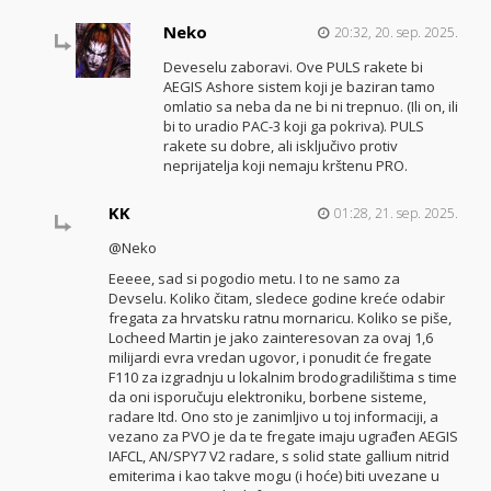
Neko
20:32, 20. sep. 2025.
Deveselu zaboravi. Ove PULS rakete bi
AEGIS Ashore sistem koji je baziran tamo
omlatio sa neba da ne bi ni trepnuo. (Ili on, ili
bi to uradio PAC-3 koji ga pokriva). PULS
rakete su dobre, ali isključivo protiv
neprijatelja koji nemaju krštenu PRO.
KK
01:28, 21. sep. 2025.
@Neko
Eeeee, sad si pogodio metu. I to ne samo za
Devselu. Koliko čitam, sledece godine kreće odabir
fregata za hrvatsku ratnu mornaricu. Koliko se piše,
Locheed Martin je jako zainteresovan za ovaj 1,6
milijardi evra vredan ugovor, i ponudit će fregate
F110 za izgradnju u lokalnim brodogradilištima s time
da oni isporučuju elektroniku, borbene sisteme,
radare Itd. Ono sto je zanimljivo u toj informaciji, a
vezano za PVO je da te fregate imaju ugrađen AEGIS
IAFCL, AN/SPY7 V2 radare, s solid state gallium nitrid
emiterima i kao takve mogu (i hoće) biti uvezane u