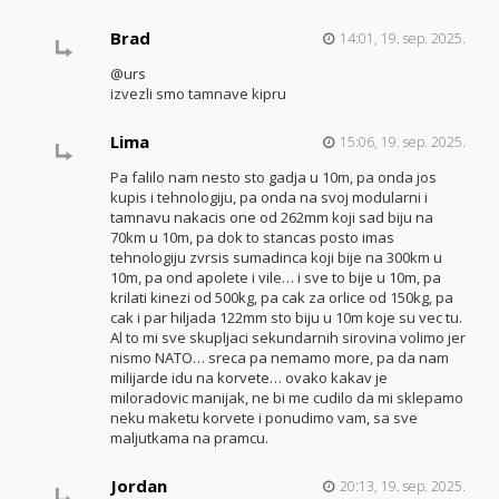
Brad
14:01, 19. sep. 2025.
@urs
izvezli smo tamnave kipru
Lima
15:06, 19. sep. 2025.
Pa falilo nam nesto sto gadja u 10m, pa onda jos
kupis i tehnologiju, pa onda na svoj modularni i
tamnavu nakacis one od 262mm koji sad biju na
70km u 10m, pa dok to stancas posto imas
tehnologiju zvrsis sumadinca koji bije na 300km u
10m, pa ond apolete i vile… i sve to bije u 10m, pa
krilati kinezi od 500kg, pa cak za orlice od 150kg, pa
cak i par hiljada 122mm sto biju u 10m koje su vec tu.
Al to mi sve skupljaci sekundarnih sirovina volimo jer
nismo NATO… sreca pa nemamo more, pa da nam
milijarde idu na korvete… ovako kakav je
miloradovic manijak, ne bi me cudilo da mi sklepamo
neku maketu korvete i ponudimo vam, sa sve
maljutkama na pramcu.
Jordan
20:13, 19. sep. 2025.