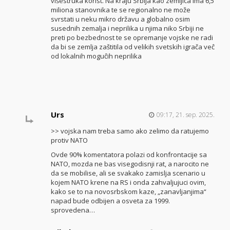
višestruka korist. Na kraju Srbija kao zemljica ima 6,5
miliona stanovnika te se regionalno ne može
svrstati u neku mikro državu a globalno osim
susednih zemalja i neprilika u njima niko Srbiji ne
preti po bezbednost te se opremanje vojske ne radi
da bi se zemlja zaštitila od velikih svetskih igrača veĉ
od lokalnih moguĉih neprilika
Urs
09:17, 21. sep. 2025.
>> vojska nam treba samo ako zelimo da ratujemo
protiv NATO
Ovde 90% komentatora polazi od konfrontacije sa
NATO, mozda ne bas visegodisnji rat, a narocito ne
da se mobilise, ali se svakako zamislja scenario u
kojem NATO krene na RS i onda zahvaljujuci ovim,
kako se to na novosrbskom kaze, „zanavljanjima“
napad bude odbijen a osveta za 1999.
sprovedena…