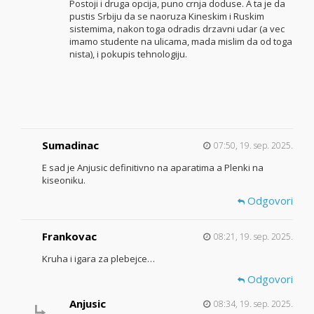
Postoji i druga opcija, puno crnja doduse. A ta je da
pustis Srbiju da se naoruza Kineskim i Ruskim
sistemima, nakon toga odradis drzavni udar (a vec
imamo studente na ulicama, mada mislim da od toga
nista), i pokupis tehnologiju.
Sumadinac
07:50, 19. sep. 2025.
E sad je Anjusic definitivno na aparatima a Plenki na
kiseoniku.
Odgovori
Frankovac
08:21, 19. sep. 2025.
Kruha i igara za plebejce…
Odgovori
Anjusic
08:34, 19. sep. 2025.