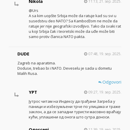
Nikola
11:13, 21. sep. 2025.
@Urs
A sa kim uopšte Srbija može da ratuje kad su svi u
susedstvu deo NATO? Sa Kambodžom ne može da
ratuje jer nije geografski izvodljivo. Tako da svaki rat
u koji Srbija čak i teoretski može da uđe može biti
samo protiv članica NATO pakta.
DUDE
07:48, 19. sep. 2025.
Zagreb na aparatima.
Doduse, trebao bi i NATO. Deveselu je sada u dometu
Malih Rusa.
Odgovori
YPT
09:27, 19. sep. 2025.
Јутрос читам на Индексу да грађани Загреба у
паници и избезумљени трче по улицама и траже
заклон, а да се западни туристи масовно враћају
кући, уплашени од онога што сутра доноси.
Ogorceni
11:39, 19. sep. 2025.