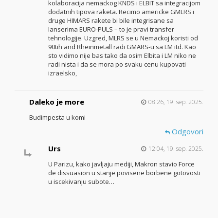
kolaboracija nemackog KNDS i ELBIT sa integracijom
dodatnih tipova raketa. Recimo americke GMLRS i
druge HIMARS rakete bi bile integrisane sa
lanserima EURO-PULS – to je pravi transfer
tehnologije. Uzgred, MLRS se u Nemackoj koristi od
90tih and Rheinmetall radi GMARS-u sa LM itd. Kao
sto vidimo nije bas tako da osim Elbita i LM niko ne
radi nista i da se mora po svaku cenu kupovati
izraelsko,
Daleko je more
08:26, 19. sep. 2025.
Budimpesta u komi
Odgovori
Urs
12:04, 19. sep. 2025.
U Parizu, kako javljaju mediji, Makron stavio Force
de dissuasion u stanje povisene borbene gotovosti
u iscekivanju subote…