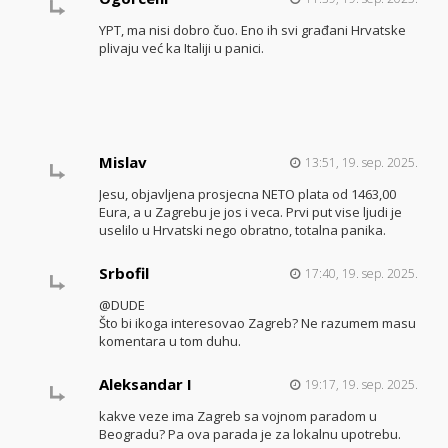
YPT, ma nisi dobro čuo. Eno ih svi građani Hrvatske
plivaju već ka Italiji u panici.
Mislav
13:51, 19. sep. 2025.
Jesu, objavljena prosjecna NETO plata od 1463,00
Eura, a u Zagrebu je jos i veca. Prvi put vise ljudi je
uselilo u Hrvatski nego obratno, totalna panika.
Srbofil
17:40, 19. sep. 2025.
@DUDE
Što bi ikoga interesovao Zagreb? Ne razumem masu
komentara u tom duhu.
Aleksandar I
19:17, 19. sep. 2025.
kakve veze ima Zagreb sa vojnom paradom u
Beogradu? Pa ova parada je za lokalnu upotrebu.