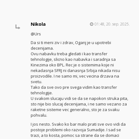
Nikola
01:48, 20. sep. 2025.
@Urs
Da si ti meni ziv i zdrav, Oganj je u upotrebi
decenijama.
Ovu nabavku treba gledati i kao transfer
tehnologije, slicno kao nabavka i saradnja sa
Kinezima oko BPL. Rec je o sistemima koje ni
nekadasnja SFRJ ni danasnja Srbija nikada nisu
proizvodile. I ne samo mi, vec vecina drzava na
svetu.
Tako da sve ovo pre svega vidim kao transfer
tehnologije.
U svakom slucaju vidi se da se napokon struka pita,
sto nije bio slucaj decenijama, i ne samo vezano za
raketne sisteme vec generalno, sto je za svaku
pohvalu.
I jos nesto. Svako ko bar malo prati sve ovo vidi da
postoje problemi oko razvoja Sumadije. I sad se
trazi, a to kosta, pomoc sa strane da se domaci