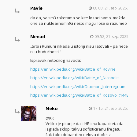
Pavle
08:08, 21. sep. 2025.
da da, sa sm3 raketama se kite lozaci samo. možda
one za nuklearnom BG nešto mogu. loše si razumeo
Nenad
09:52, 21. sep. 2025.
„Srbi i Rumuni nikada u istoriji nisu ratovali – pa neće
ni u budućnosti.“
Ispravak netočnog navoda:
https://en.wikipedia.org/wiki/Battle_of_Rovine
https://en.wikipedia.org/wiki/Battle_of_Nicopolis
https://en.wikipedia.org/wiki/Ottoman_Interregnum
https://en.wikipedia.org/wiki/Battle_of_Kosovo_(1448)
Neko
17:15, 21. sep. 2025.
@KK
Veliko je pitanje da li HR ima kapaciteta da
izgradi/sklopi takvu sofisticiranu fregatu,
čak i ako dobar deo delova dođe iz