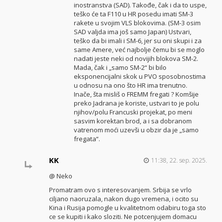
inostranstva (SAD). Takođe, čak i da to uspe,
teško će ta F110 u HR posedu imati SM-3
rakete u svojim VLS blokovima. (SM-3 osim
SAD valjda ima još samo Japan) Ustvari,
teško da bi imali i SM-6, jer su oni skupi i za
same Amere, već najbolje čemu bi se moglo
nadati jeste neki od novijih blokova SM-2.
Mada, čak i „samo SM-2“ bi bilo
eksponencijalni skok u PVO sposobnostima
u odnosu na ono što HR ima trenutno.
Inače, šta misliš o FREMM fregati ? Komšije
preko Jadrana je koriste, ustvari to je polu
njihov/polu Francuski projekat, po meni
sasvim korektan brod, a i sa dobranom
vatrenom moći uzevši u obzir da je „samo
fregata“.
KK
11:38, 22. sep. 2025.
@ Neko
Promatram ovo s interesovanjem. Srbija se vrlo
ciljano naoruzala, nakon dugo vremena, i ocito su
Kina i Rusija pomogle u kvalitetnom odabiru toga sto
ce se kupiti i kako sloziti. Ne potcenjujem domacu