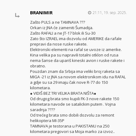
BRANIMIR
21:11, 19. sep. 2025.
Zašto PULS a ne TAMNAVA ???
Orkan iz JNA će zameniti Šumadija.
Zašto RAFALI a ne JT-17 blok ili Su-30
Zato što IZRAEL ima dozvolu od AMERIKE da rafale
prepravi da nose ruske rakete.
Elektronski elementi na rafal se uvoze iz amerike.
Kina velika pa su napravili totalni otklon od rusa
nema šanse da upariš kineski avion i ruske rakete i
obratno.
Pouzdan znam da Srbija ima veliki broj raketa sa
MIGA -21 iz JNA sa novom elektronikom idu na RAFAL
a gdje su sa 29 imaju čak nove R-77 do 150
kilometara.
● VIDIŠ BEZ TRI VELIKA BRATA NIŠTA●
Od drugog brata smo kupili FK-3 nove rakete 150
kilometara navode se satalickim putem . Vojna
saradnja ????
Od trećeg brata smo dobili dozvolu za remont
helikoptera MI-35P
TAMNAVA je testorana u PAKISTANU na 250
kilometara pregovori sa Moja marko za izvoz..