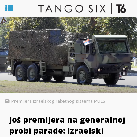
Premijera izraelskog raketnog sistema PULS
Još premijera na generalnoj
probi parade: Izraelski