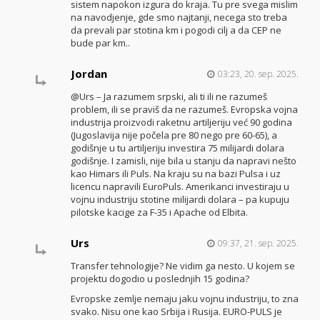
sistem napokon izgura do kraja. Tu pre svega mislim
na navodjenje, gde smo najtanji, necega sto treba
da prevali par stotina km i pogodi cilj a da CEP ne
bude par km..
Jordan
03:23, 20. sep. 2025.
@Urs – Ja razumem srpski, ali ti ili ne razumeš
problem, ili se praviš da ne razumeš. Evropska vojna
industrija proizvodi raketnu artiljeriju već 90 godina
(Jugoslavija nije počela pre 80 nego pre 60-65), a
godišnje u tu artiljeriju investira 75 milijardi dolara
godišnje. I zamisli, nije bila u stanju da napravi nešto
kao Himars ili Puls. Na kraju su na bazi Pulsa i uz
licencu napravili EuroPuls. Amerikanci investiraju u
vojnu industriju stotine milijardi dolara – pa kupuju
pilotske kacige za F-35 i Apache od Elbita.
Urs
09:37, 21. sep. 2025.
Transfer tehnologije? Ne vidim ga nesto. U kojem se
projektu dogodio u poslednjih 15 godina?
Evropske zemlje nemaju jaku vojnu industriju, to zna
svako. Nisu one kao Srbija i Rusija. EURO-PULS je