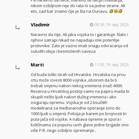
nikom ozbiljnom nije do rata ni sa jedne strane. Ali
eto, sad bar znamo čije je šta na Dunavu.
Vladimir
09:39, 19. sep. 2025.
Naravno da nije. Ali jaka vojska to i garantuje. Nato i
njihovi satrapi nikad ne napadaju iole potentije
protivnike. Zato je vazno imati snagu odvracanja od
suludih ideja i besmislenih saveza
Marti
11:35, 19. sep. 2025.
Od kuda toliki strah od Hrvatske. Hrvatska na prvu
crtu može izvesti 8000 vojnika ,obzirom da bi ti
trebali smjenu nakon nekog vremena znači 4000.
Rezerva u Hrvatskoj postoji samo na papiru mada bi
skupili nešto ljudi nakon dužeg vremena i ako
osiguraju opremu. Vojska je od 2.tisučitih
modelirana za međunarodne operacije (ono do
1000 ljudi u smjeni). Policija je barem po brojnosti tri
puta jača od vojske. A nabava opreme je spora i
količinama za popunu uvrh glave jedne brigade ono
više P.R. nego ozbiljno opremanje..