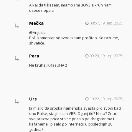
A kaj da ti kazem, imamo i mi BOV3 a kruh nam
uzese nepalci
Mečka
08:57, 19. sep. 2025.
@Anjusic
Bolji komentar odavno nisam pročitao. Ko razume,
shvatiće.
Pera
09:23, 19. sep. 2025.
Ne kruha, KRasUHA ;)
Urs
10:22, 19. sep. 2025.
Ja mislio da srpska namenska svasta proizvodi kad
ono Pulse, sta je s tim VBR, Oganj itd? Nista? Znaci
sve prazna prica sto se pricalo po dragstorima i
kafanama i pisalo po internetu u poslednjih 20
godina?