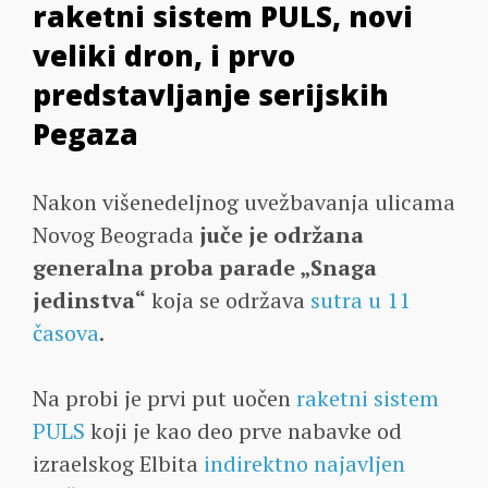
raketni sistem PULS, novi
veliki dron, i prvo
predstavljanje serijskih
Pegaza
Nakon višenedeljnog uvežbavanja ulicama
Novog Beograda
juče je održana
generalna proba parade „Snaga
jedinstva“
koja se održava
sutra u 11
časova
.
Na probi je prvi put uočen
raketni sistem
PULS
koji je kao deo prve nabavke od
izraelskog Elbita
indirektno najavljen