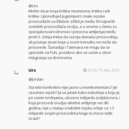
@Urs
Mislim da je tvoja kritika neumesna, kritika radi
kritike. Upoređuješ Jugoimport i male srpske
proizvođače sa Elbitom :) Elbit je među 30 najvećih
svetskih proizvođača oružja, a u onome u čemu su
specijalizovani (dronovi i precizna artiljerija) među
prvih 5. Srbija treba da razvija domaću proizvodnju,
ali postoje stvari koje u ovom trenutku ne može da
proizvede. Šumadija i Tamnava ne mogu da se
uporede sa Puls, posebno ako se uzme u obzir
integracija sa dronovima.
Urs
20:56, 19. sep. 2025.
@Jordan
Sta tebi konkretno nije jasno u momkomentaru? Jel
razumes srpski? Ja se pitam kako industrija u koju je,
po vasim tvrdnjama, ulozeno milijardu (valjda) evra, i
koja proizvodi orudja raketne artiljerije vec 80
godina, nije u stanju snabdeti vojsku srbije za 1.3
milijarde svojim proizvodima bego to mora raditi
Izrael?