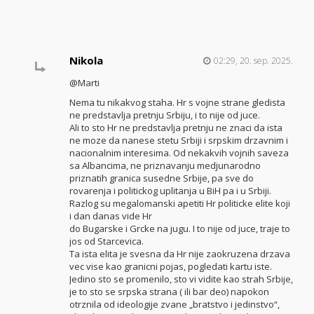
Nikola
02:29, 20. sep. 2025.
@Marti
Nema tu nikakvog staha. Hr s vojne strane gledista
ne predstavlja pretnju Srbiju, i to nije od juce.
Ali to sto Hr ne predstavlja pretnju ne znaci da ista
ne moze da nanese stetu Srbiji i srpskim drzavnim i
nacionalnim interesima. Od nekakvih vojnih saveza
sa Albancima, ne priznavanju medjunarodno
priznatih granica susedne Srbije, pa sve do
rovarenja i politickog uplitanja u BiH pa i u Srbiji.
Razlog su megalomanski apetiti Hr politicke elite koji
i dan danas vide Hr
do Bugarske i Grcke na jugu. I to nije od juce, traje to
jos od Starcevica.
Ta ista elita je svesna da Hr nije zaokruzena drzava
vec vise kao granicni pojas, pogledati kartu iste.
Jedino sto se promenilo, sto vi vidite kao strah Srbije,
je to sto se srpska strana ( ili bar deo) napokon
otrznila od ideologije zvane „bratstvo i jedinstvo“,