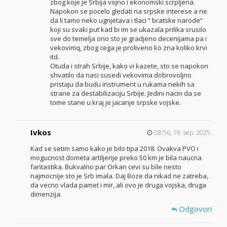
zbog koje je Srbija vojno i ekonomski scrpljena.
Napokon se pocelo gledati na srpske interese a ne
da li tamo neko ugnjetava i tlaci “ bratske narode“
koji su svaki put kad bi im se ukazala prilika srusilo
sve do temelja ono sto je gradjeno decenijama pa i
vekovimq, zbog cega je proliveno ko zna koliko krvi
itd.
Otuda i strah Srbije, kako vi kazete, sto se napokon
shvatilo da nasi susedi vekovima dobrovoljno
pristaju da budu instrument u rukama nekih sa
strane za destabilizaciju Srbije. Jedini nacin da se
tome stane u kraj je jacanje srpske vojske.
Ivkos
08:56, 19. sep. 2025.
Kad se setim samo kako je bilo tipa 2018. Ovakva PVO i
mogucnost dometa artiljerije preko 50 km je bila naucna
fantastika. Bukvalno par Orkan cevi su bile nesto
najmocnije sto je Srb imala. Daj Boze da nikad ne zatreba,
da vecno vlada pamet i mir, ali ovo je druga vojska, druga
dimenzija.
Odgovori