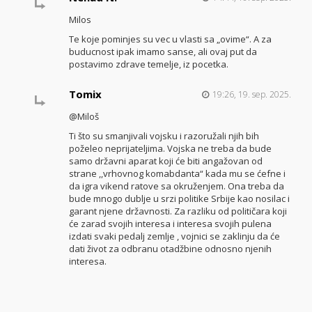
Milos
Te koje pominjes su vec u vlasti sa „ovime“. A za
buducnost ipak imamo sanse, ali ovaj put da
postavimo zdrave temelje, iz pocetka.
Tomix
19:26, 19. sep. 2025.
@Miloš
Ti što su smanjivali vojsku i razoružali njih bih
poželeo neprijateljima. Vojska ne treba da bude
samo državni aparat koji će biti angažovan od
strane ,,vrhovnog komabdanta“ kada mu se ćefne i
da igra vikend ratove sa okruženjem. Ona treba da
bude mnogo dublje u srzi politike Srbije kao nosilac i
garant njene državnosti. Za razliku od političara koji
će zarad svojih interesa i interesa svojih pulena
izdati svaki pedalj zemlje , vojnici se zaklinju da će
dati život za odbranu otadžbine odnosno njenih
interesa.