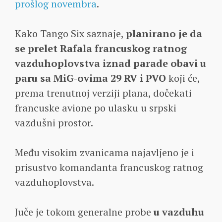
prošlog novembra
.
Kako Tango Six saznaje,
planirano je da
se prelet Rafala francuskog ratnog
vazduhoplovstva iznad parade obavi u
paru sa MiG-ovima 29 RV i PVO
koji će,
prema trenutnoj verziji plana, dočekati
francuske avione po ulasku u srpski
vazdušni prostor.
Među visokim zvanicama najavljeno je i
prisustvo komandanta francuskog ratnog
vazduhoplovstva.
Juče je tokom generalne probe
u vazduhu