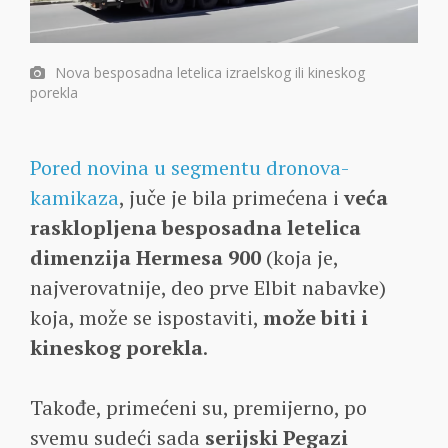
Nova besposadna letelica izraelskog ili kineskog
porekla
Pored novina u segmentu dronova-
kamikaza
, juče je bila primećena i
veća
rasklopljena besposadna letelica
dimenzija Hermesa 900
(koja je,
najverovatnije, deo prve Elbit nabavke)
koja, može se ispostaviti,
može biti i
kineskog porekla
.
Takođe, primećeni su, premijerno, po
svemu sudeći sada
serijski Pegazi