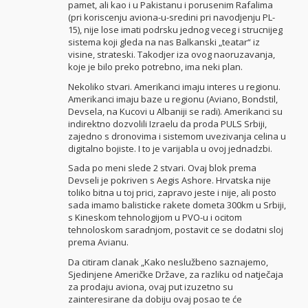
pamet, ali kao i u Pakistanu i porusenim Rafalima
(pri koriscenju aviona-u-sredini pri navodjenju PL-
15), nije lose imati podrsku jednog veceg i strucnijeg
sistema koji gleda na nas Balkanski „teatar“ iz
visine, strateski. Takodjer iza ovog naoruzavanja,
koje je bilo preko potrebno, ima neki plan.
Nekoliko stvari. Amerikanci imaju interes u regionu.
Amerikanci imaju baze u regionu (Aviano, Bondstil,
Devsela, na Kucovi u Albaniji se radi). Amerikanci su
indirektno dozvolili Izraelu da proda PULS Srbiji,
zajedno s dronovima i sistemom uvezivanja celina u
digitalno bojiste. I to je varijabla u ovoj jednadzbi.
Sada po meni slede 2 stvari. Ovaj blok prema
Devseli je pokriven s Aegis Ashore. Hrvatska nije
toliko bitna u toj prici, zapravo jeste i nije, ali posto
sada imamo balisticke rakete dometa 300km u Srbiji,
s Kineskom tehnologijom u PVO-u i ocitom
tehnoloskom saradnjom, postavit ce se dodatni sloj
prema Avianu.
Da citiram clanak „Kako neslužbeno saznajemo,
Sjedinjene Američke Države, za razliku od natječaja
za prodaju aviona, ovaj put izuzetno su
zainteresirane da dobiju ovaj posao te će