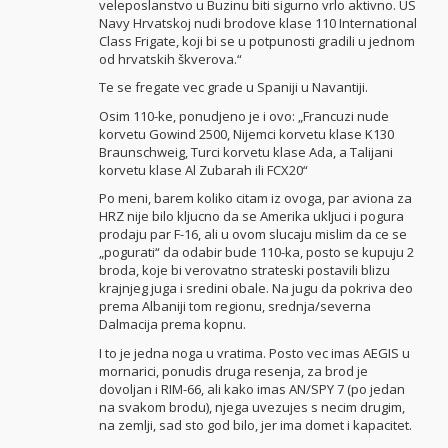
veleposlanstvo u Buzinu biti sigurno vrlo aktivno. US
Navy Hrvatskoj nudi brodove klase 110 International
Class Frigate, koji bi se u potpunosti gradili u jednom
od hrvatskih škverova.“
Te se fregate vec grade u Spaniji u Navantiji.
Osim 110-ke, ponudjeno je i ovo: „Francuzi nude
korvetu Gowind 2500, Nijemci korvetu klase K130
Braunschweig, Turci korvetu klase Ada, a Talijani
korvetu klase Al Zubarah ili FCX20“
Po meni, barem koliko citam iz ovoga, par aviona za
HRZ nije bilo kljucno da se Amerika ukljuci i pogura
prodaju par F-16, ali u ovom slucaju mislim da ce se
„pogurati“ da odabir bude 110-ka, posto se kupuju 2
broda, koje bi verovatno strateski postavili blizu
krajnjeg juga i sredini obale. Na jugu da pokriva deo
prema Albaniji tom regionu, srednja/severna
Dalmacija prema kopnu.
I to je jedna noga u vratima. Posto vec imas AEGIS u
mornarici, ponudis druga resenja, za brod je
dovoljan i RIM-66, ali kako imas AN/SPY 7 (po jedan
na svakom brodu), njega uvezujes s necim drugim,
na zemlji, sad sto god bilo, jer ima domet i kapacitet.