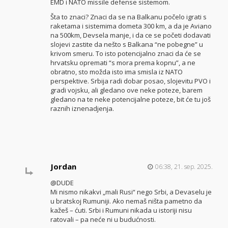
EMD i NATO missile defense sistemom.
Šta to znaci? Znaci da se na Balkanu počelo igrati s
raketama i sistemima dometa 300 km, a da je Aviano
na 500km, Devsela manje, i da ce se početi dodavati
slojevi zastite da nešto s Balkana “ne pobegne” u
krivom smeru. To isto potencijalno znaci da će se
hrvatsku opremati “s mora prema kopnu”, a ne
obratno, sto možda isto ima smisla iz NATO
perspektive. Srbija radi dobar posao, slojevitu PVO i
gradi vojsku, ali gledano ove neke poteze, barem
gledano na te neke potencijalne poteze, bit će tu još
raznih iznenadjenja.
Jordan
06:38, 21. sep. 2025.
@DUDE
Mi nismo nikakvi „mali Rusi“ nego Srbi, a Devaselu je
u bratskoj Rumuniji. Ako nemaš ništa pametno da
kažeš – ćuti. Srbi i Rumuni nikada u istoriji nisu
ratovali – pa neće ni u budućnosti.