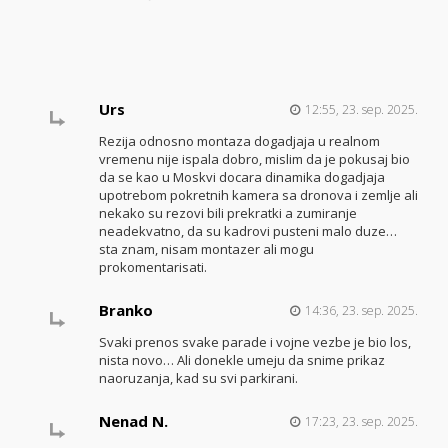
Urs
12:55, 23. sep. 2025.
Rezija odnosno montaza dogadjaja u realnom
vremenu nije ispala dobro, mislim da je pokusaj bio
da se kao u Moskvi docara dinamika dogadjaja
upotrebom pokretnih kamera sa dronova i zemlje ali
nekako su rezovi bili prekratki a zumiranje
neadekvatno, da su kadrovi pusteni malo duze…
sta znam, nisam montazer ali mogu
prokomentarisati.
Branko
14:36, 23. sep. 2025.
Svaki prenos svake parade i vojne vezbe je bio los,
nista novo… Ali donekle umeju da snime prikaz
naoruzanja, kad su svi parkirani.
Nenad N.
17:23, 23. sep. 2025.