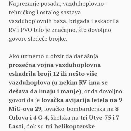
Naprezanje posada, vazduhoplovno-
tehničkog i ostalog sastava
vazduhoplovnih baza, brigada i eskadrila
RV i PVO bilo je značajno, što dovoljno
govore sledeće brojke.
Ako uzmemo u obzir da današnja
prosečna vojna vazduhoplovna
eskadrila broji 12 ili nešto više
vazduhoplova (u nekim RV-ima se
dešava da imaju i manje)
, onda dovoljno
govori da je
lovačka avijacija letela na 9
MiG-ova 29
, lovačko-bombarderska na
8
Orlova i 4 G-4
, školska na
tri Utve-75 i 7
Lasti
, dok su
tri helikopterske