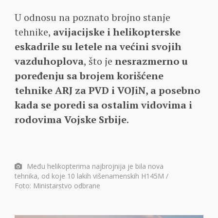
U odnosu na poznato brojno stanje
tehnike,
avijacijske i helikopterske
eskadrile su letele na većini svojih
vazduhoplova
, što je
nesrazmerno u
poređenju sa brojem korišćene
tehnike ARJ za PVD i VOJiN, a posebno
kada se poredi sa ostalim vidovima i
rodovima Vojske Srbije
.
Među helikopterima najbrojnija je bila nova
tehnika, od koje 10 lakih višenamenskih H145M /
Foto: Ministarstvo odbrane