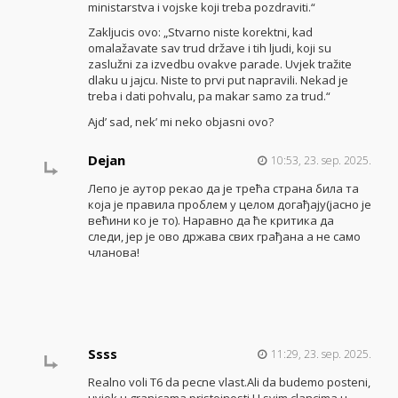
ministarstva i vojske koji treba pozdraviti.“
Zakljucis ovo: „Stvarno niste korektni, kad
omalažavate sav trud države i tih ljudi, koji su
zaslužni za izvedbu ovakve parade. Uvjek tražite
dlaku u jajcu. Niste to prvi put napravili. Nekad je
treba i dati pohvalu, pa makar samo za trud.“
Ajd’ sad, nek’ mi neko objasni ovo?
Dejan
10:53, 23. sep. 2025.
Лепо је аутор рекао да је трећа страна била та
која је правила проблем у целом догађају(јасно је
већини ко је то). Наравно да ће критика да
следи, јер је ово држава свих грађана а не само
чланова!
Ssss
11:29, 23. sep. 2025.
Realno voli T6 da pecne vlast.Ali da budemo posteni,
uvjek u granicama pristojnosti.U svim clancima u