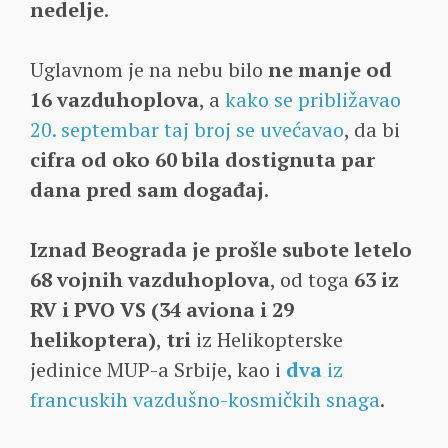
nedelje
.
Uglavnom je na nebu bilo
ne manje od
16
vazduhoplova
, a
kako se približavao
20. septembar taj broj se uvećavao
, da bi
cifra od oko 60 bila dostignuta par
dana pred sam događaj
.
Iznad Beograda je prošle subote letelo
68 vojnih vazduhoplova
, od toga
63 iz
RV i PVO VS (34 aviona i 29
helikoptera)
,
tri
iz Helikopterske
jedinice MUP-a Srbije, kao i
dva
iz
francuskih vazdušno-kosmičkih snaga
.