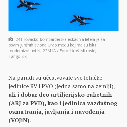
241. lovačko-bombarderska eskadrila letela je sa
osam jurišnih aviona Orao među kojima su bili i
modernizobani NJ-22M1A / Foto: Uroš Mitrović,
Tango Six
Na paradi su učestvovale sve letačke
jedinice RV i PVO (jedna samo na zemlji),
ali i dobar deo artiljerijsko-raketnih
(ARJ za PVD), kao i jedinica vazdušnog
osmatranja, javljanja i navođenja
(VOJiN)
.