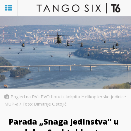
Pogled na RV i PVO flotu iz kokpita Helikopterske jedinice
MUP-a / Foto: Dimitrije Ostojić
Parada „Snaga jedinstva“ u