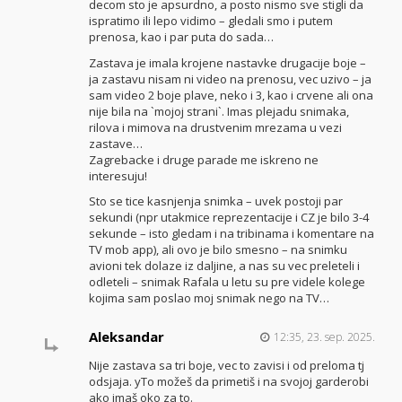
decom sto je apsurdno, a posto nismo sve stigli da
ispratimo ili lepo vidimo – gledali smo i putem
prenosa, kao i par puta do sada…
Zastava je imala krojene nastavke drugacije boje –
ja zastavu nisam ni video na prenosu, vec uzivo – ja
sam video 2 boje plave, neko i 3, kao i crvene ali ona
nije bila na `mojoj strani`. Imas plejadu snimaka,
rilova i mimova na drustvenim mrezama u vezi
zastave…
Zagrebacke i druge parade me iskreno ne
interesuju!
Sto se tice kasnjenja snimka – uvek postoji par
sekundi (npr utakmice reprezentacije i CZ je bilo 3-4
sekunde – isto gledam i na tribinama i komentare na
TV mob app), ali ovo je bilo smesno – na snimku
avioni tek dolaze iz daljine, a nas su vec preleteli i
odleteli – snimak Rafala u letu su pre videle kolege
kojima sam poslao moj snimak nego na TV…
Aleksandar
12:35, 23. sep. 2025.
Nije zastava sa tri boje, vec to zavisi i od preloma tj
odsjaja. yTo možeš da primetiš i na svojoj garderobi
ako imaš oko za to.