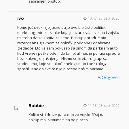
zabranjen pristup.
ivo
10:47, 23. sep. 2025.
Kome još uvek nije jasno da je ovo bio čisto politički
marketing jedne stranke koja je uzurpirala sve, pa i vojsku
taj treba da se zapita za sebe. Pristup paradi je bio
rezervisan uglavnom za politički podobne i odabrane
gledaoce. Eto, ja sam pokušao sa sinom da parkiram auto
kod Arene i peške odem do tamo, ali nas je policija sprečila
bez ikakvog objašnjenja. Nismo se kretali u grupi sa
studentima, koje su takođe nelegitimno i bez raloga
sprečili. Kao da sve to nije plaćeno našim parama.
Odgovori
Bobbie
11:18, 23. sep. 2025.
Koliko si ti druze para dao za vojsku?Daj da
sakupimo i vratimo ti da ne places.