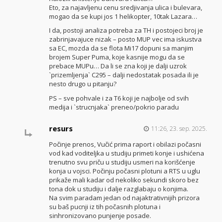
Eto, za najavljenu cenu sredjivanja ulica i bulevara,
mogao da se kupi jos 1 helikopter, 10tak Lazara…
I da, postoji analiza potreba za TH i postojeci broj je
zabrinjavajuce nizak – posto MUP vec ima iskustva
sa EC, mozda da se flota Mi17 dopuni sa manjim
brojem Super Puma, koje kasnije mogu da se
prebace MUPu… Da li se zna koji je dalji uzrok
`prizemljenja` C295 – dalji nedostatak posada ili je
nesto drugo u pitanju?
PS – sve pohvale i za T6 koji je najbolje od svih
medija i `strucnjaka` preneo/pokrio paradu
resurs
11:26, 23. sep. 2025.
Počinje prenos, Vučić prima raport i obilazi počasni
vod kad voditeljka u studiju primeti konje i ushićena
trenutno svu priču u studiju usmeri na korišćenje
konja u vojsci. Počinju počasni plotuni a RTS u uglu
prikaže mali kadar od nekoliko sekundi skoro bez
tona dok u studiju i dalje razglabaju o konjima.
Na svim paradam jedan od najaktrativnijih prizora
su baš pucnji iz tih počasnih plotuna i
sinhronizovano punjenje posade.