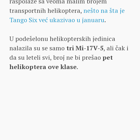
raspolaže sa veoma malim brojem
transportnih helikoptera,
nešto na šta je
Tango Six već ukazivao u januaru
.
U podešelonu helikopterskih jedinica
nalazila su se samo
tri Mi-17V-5
, ali čak i
da su leteli svi, broj ne bi prešao
pet
helikoptera ove klase
.