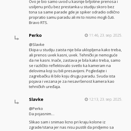
Ovo je bio samo uvod u kasnije brljotine prenosa i
usiljenu priču bez prestanka u studiju skoro bez
tona sa same parade gde je spiker odradio odlično
propratio samu paradu ali mi to nismo mogli čuti.
Bravo RTS.
Perko
11:46, 23. sep. 2025.
@Slavke
Ekipa u studiju zaista nije bila uklopljena kako treba,
ali prenos uvek kasni, uvek. Tehnički je nemoguće
da ne kasni. Inače, zastava je bila kako treba, samo
se različito reflektovalo svetlo ka kameram na
delovima koji su bili presavijeni. Pogledajte i
zagrebačku ili bilo koju drugu paradu. Svuda ista
pojava i vezana je za nesavršenost kamera kao
tehničkih uređaja.
Slavke
12:13, 23. sep. 2025.
@Perko
Da pojasnim…
Slikao sam i snimao licno pri kraju kolone iz
zgrade/stana jer nas nisu pustili da pridjemo sa