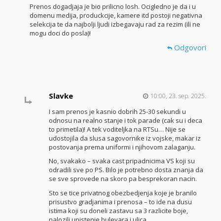
Prenos dogadjaja je bio prilicno losh. Ocigledno je da i u
domenu medija, produckcije, kamere itd postoji negativna
selekcija te da najbolji ljudi izbegavaju rad za rezim (ili ne
mogu doci do posla)!
Odgovori
Slavke
10:00, 23. sep. 2025.
I sam prenos je kasnio dobrih 25-30 sekundi u
odnosu na realno stanje i tok parade (cak su i deca
to primetila)! A tek voditeljka na RTSu… Nije se
udostojila da slusa sagovornike iz vojske, makar iz
postovanja prema uniformi i njihovom zalaganju.
No, svakako – svaka cast pripadnicima VS koji su
odradili sve po PS. Bilo je potrebno dosta znanja da
se sve sprovede na skoro pa besprekoran nacin.
Sto se tice privatnog obezbedjenja koje je branilo
prisustvo gradjanima i prenosa – to ide na dusu
istima koji su doneli zastavu sa 3 razlicite boje,
nalozili unistenje bulevara i ulica…