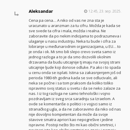
Aleksandar
12:45, 23. sep. 2025.
Cena pa cena… A niko od vas ne zna sta je
uracunato u aranzman za tu cifru. Možda je kada se
sve svede ta cifra i mala, možda i realna. Ne
zaboravite da po nekim indicijama to podrazumeva i
ulaganje u nasu industriju. Neka tu bude i cifra za
lobiranje u međunarodnim organizacijama, u EU… to
je onda i ok. Mi smo bili slepo crevo sveta samo iz
jednog razloga a to je da smo dozvolili okolnim
drzavama da budu uticajnije tj imaju na svojoj strani
uticajnije ljude koji donose odluke. Pa ako i to spada
u cenu onda se isplati. Istina sa zakasnjenjem još od
perioda 1980-tih godina kada se sve odlucivalo, ali
neka se počne i sa tom praksom da koliko toliko
ispravimo svoj status u svetu i da se neko zalaze za
nas. I iz tog razloga ne samo tehnološki i vojno
pozdravljam iz sveg srca saradnju sa Izraelom. A
ovde se komentariše o politici i o vojjsci samo iz
stranačkog ugla, a da ne zaboravimo da niko od nas
nije dovoljno kompetentan da može da svoje
stavove smatra apriori kao nepogrešive i jedine
ispravne. Postoji nešto što mi kao obični smrtnici, i
novinari isto kao obični smrtnici ne znaju i nemaju