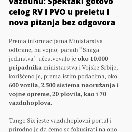
vazduhu: Spektakl gotovo
celog RV i PVO u preletu i
nova pitanja bez odgovora
Prema informacijama Ministarstva
odbrane, na vojnoj paradi ‘‘Snaga
jedinstva‘‘ učestvovalo je
oko 10.000
pripadnika
ministarstva i Vojske Srbije,
korišćeno je, prema istim podacima, oko
600 vozila, 2.500 sistema naoružanja i
vojne opreme, 20 plovila, kao i 70
vazduhoplova
.
Tango Six jeste vazduhoplovni portal i
prirodno je da ćemo se fokusirati na ono