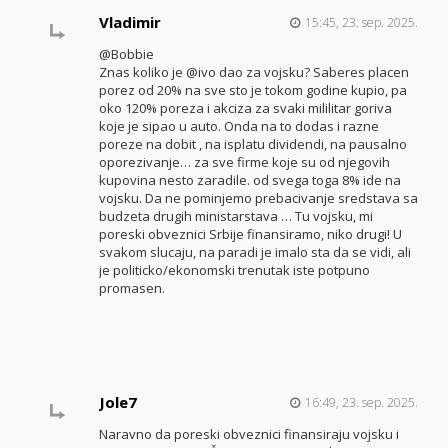
Vladimir
15:45, 23. sep. 2025.
@Bobbie
Znas koliko je @ivo dao za vojsku? Saberes placen
porez od 20% na sve sto je tokom godine kupio, pa
oko 120% poreza i akciza za svaki mililitar goriva
koje je sipao u auto. Onda na to dodas i razne
poreze na dobit , na isplatu dividendi, na pausalno
oporezivanje… za sve firme koje su od njegovih
kupovina nesto zaradile. od svega toga 8% ide na
vojsku. Da ne pominjemo prebacivanje sredstava sa
budzeta drugih ministarstava … Tu vojsku, mi
poreski obveznici Srbije finansiramo, niko drugi! U
svakom slucaju, na paradi je imalo sta da se vidi, ali
je politicko/ekonomski trenutak iste potpuno
promasen.
Jole7
16:49, 23. sep. 2025.
Naravno da poreski obveznici finansiraju vojsku i