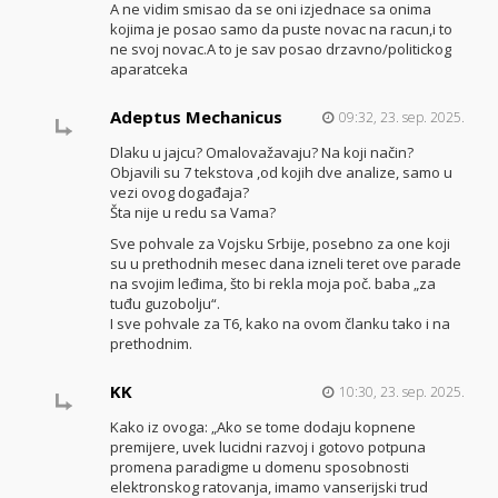
A ne vidim smisao da se oni izjednace sa onima
kojima je posao samo da puste novac na racun,i to
ne svoj novac.A to je sav posao drzavno/politickog
aparatceka
Adeptus Mechanicus
09:32, 23. sep. 2025.
Dlaku u jajcu? Omalovažavaju? Na koji način?
Objavili su 7 tekstova ,od kojih dve analize, samo u
vezi ovog događaja?
Šta nije u redu sa Vama?
Sve pohvale za Vojsku Srbije, posebno za one koji
su u prethodnih mesec dana izneli teret ove parade
na svojim leđima, što bi rekla moja poč. baba „za
tuđu guzobolju“.
I sve pohvale za T6, kako na ovom članku tako i na
prethodnim.
KK
10:30, 23. sep. 2025.
Kako iz ovoga: „Ako se tome dodaju kopnene
premijere, uvek lucidni razvoj i gotovo potpuna
promena paradigme u domenu sposobnosti
elektronskog ratovanja, imamo vanserijski trud