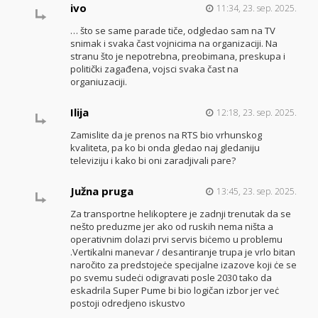
ivo
11:34, 23. sep. 2025.
… što se same parade tiče, odgledao sam na TV
snimak i svaka čast vojnicima na organizaciji. Na
stranu što je nepotrebna, preobimana, preskupa i
politički zagađena, vojsci svaka čast na
organiuzaciji.
Ilija
12:18, 23. sep. 2025.
Zamislite da je prenos na RTS bio vrhunskog
kvaliteta, pa ko bi onda gledao naj gledaniju
televiziju i kako bi oni zaradjivali pare?
Južna pruga
13:45, 23. sep. 2025.
Za transportne helikoptere je zadnji trenutak da se
nešto preduzme jer ako od ruskih nema ništa a
operativnim dolazi prvi servis biċemo u problemu
.Vertikalni manevar / desantiranje trupa je vrlo bitan
naročito za predstojeċe specijalne izazove koji ċe se
po svemu sudeċi odigravati posle 2030 tako da
eskadrila Super Pume bi bio logičan izbor jer veċ
postoji odredjeno iskustvo