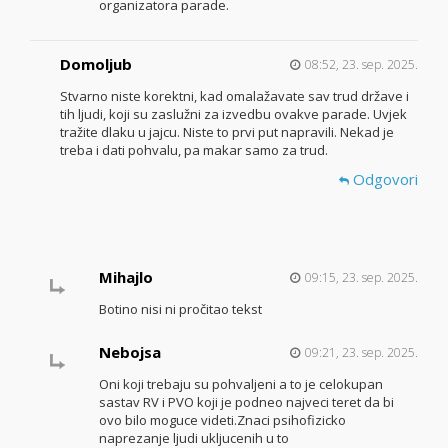
organizatora parade.
Domoljub
08:52, 23. sep. 2025.
Stvarno niste korektni, kad omalažavate sav trud države i
tih ljudi, koji su zaslužni za izvedbu ovakve parade. Uvjek
tražite dlaku u jajcu. Niste to prvi put napravili. Nekad je
treba i dati pohvalu, pa makar samo za trud.
Odgovori
Mihajlo
09:15, 23. sep. 2025.
Botino nisi ni pročitao tekst
Nebojsa
09:21, 23. sep. 2025.
Oni koji trebaju su pohvaljeni a to je celokupan
sastav RV i PVO koji je podneo najveci teret da bi
ovo bilo moguce videti.Znaci psihofizicko
naprezanje ljudi ukljucenih u to