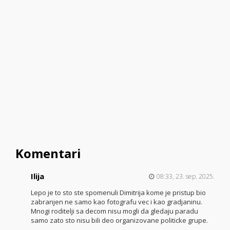
Komentari
Ilija
08:33, 23. sep. 2025.
Lepo je to sto ste spomenuli Dimitrija kome je pristup bio
zabranjen ne samo kao fotografu vec i kao gradjaninu.
Mnogi roditelji sa decom nisu mogli da gledaju paradu
samo zato sto nisu bili deo organizovane politicke grupe.