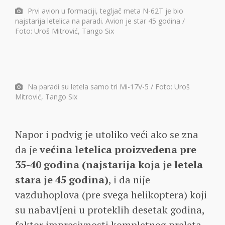
Prvi avion u formaciji, tegljač meta N-62T je bio
najstarija letelica na paradi. Avion je star 45 godina /
Foto: Uroš Mitrović, Tango Six
Na paradi su letela samo tri Mi-17V-5 / Foto: Uroš
Mitrović, Tango Six
Napor i podvig je utoliko veći ako se zna
da je
većina letelica proizvedena pre
35-40 godina (najstarija koja je letela
stara je 45 godina)
, i da nije
vazduhoplova (pre svega helikoptera) koji
su nabavljeni u proteklih desetak godina,
faktor impresivnosti kompletnog preleta