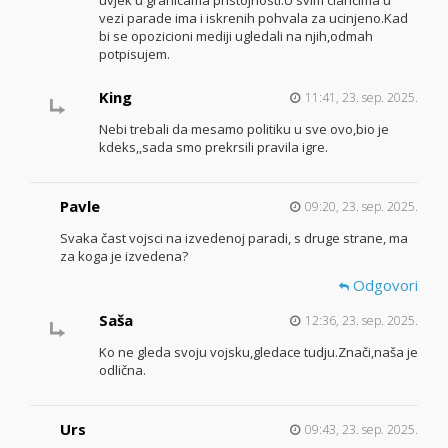
vezi parade ima i iskrenih pohvala za ucinjeno.Kad
bi se opozicioni mediji ugledali na njih,odmah
potpisujem.
King
11:41, 23. sep. 2025.
Nebi trebali da mesamo politiku u sve ovo,bio je
kdeks,,sada smo prekrsili pravila igre.
Pavle
09:20, 23. sep. 2025.
Svaka čast vojsci na izvedenoj paradi, s druge strane, ma
za koga je izvedena?
Odgovori
Saša
12:36, 23. sep. 2025.
Ko ne gleda svoju vojsku,gledace tudju.Znači,naša je
odlična.
Urs
09:43, 23. sep. 2025.