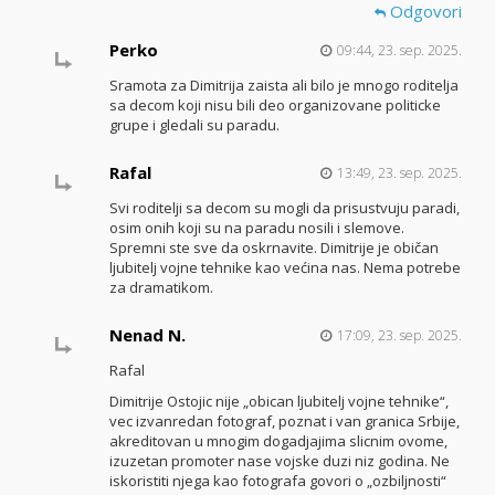
Odgovori
Perko
09:44, 23. sep. 2025.
Sramota za Dimitrija zaista ali bilo je mnogo roditelja
sa decom koji nisu bili deo organizovane politicke
grupe i gledali su paradu.
Rafal
13:49, 23. sep. 2025.
Svi roditelji sa decom su mogli da prisustvuju paradi,
osim onih koji su na paradu nosili i slemove.
Spremni ste sve da oskrnavite. Dimitrije je običan
ljubitelj vojne tehnike kao većina nas. Nema potrebe
za dramatikom.
Nenad N.
17:09, 23. sep. 2025.
Rafal
Dimitrije Ostojic nije „obican ljubitelj vojne tehnike“,
vec izvanredan fotograf, poznat i van granica Srbije,
akreditovan u mnogim dogadjajima slicnim ovome,
izuzetan promoter nase vojske duzi niz godina. Ne
iskoristiti njega kao fotografa govori o „ozbiljnosti“