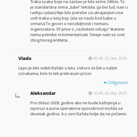
Traka svake boje na zastavi je bila sirine 240cm. To
je standardna sirina „tube“ tekstila. (ja bio lud, isao u
radnju i pitao) Nije bilo potrebe za ukrajanjem vise
uzih traka u istoj boji. (sta se naslo kod babe u
ormaru) To govori o neozbiljnosti i nemaru
organizatora. SF price o „razlicitom odsaju“ tkanine
nema potrebe ni komentarisati. Smeje nam se svet
zbog treceg entiteta.
Vlado
09:49, 23. sep. 2025.
Lepo je bilo videti Rafale u letu. Uskoro će biti u našim
oznakama, biće to tek prekrasan prizor.
Odgovori
Aleksandar
10:44, 23. sep. 2025.
Prvi dolazi 2028. godine ako ne bude kašnjenja u
isporuci a puna operativna sposobnost možda za
desetak godina. A o ceni Rafala bolje da ne pričamo.