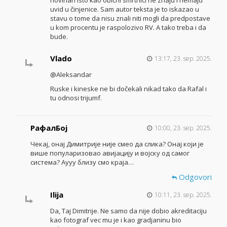
uvid u činjenice. Sam autor teksta je to iskazao u
stavu o tome da nisu znali niti mogli da predpostave
u kom procentu je raspolozivo RV. A tako treba i da
bude.
Vlado
13:17, 23. sep. 2025.
@Aleksandar
Ruske i kineske ne bi dočekali nikad tako da Rafal i
tu odnosi trijumf.
РафалБој
10:00, 23. sep. 2025.
Чекај, онај Димитрије није смео да слика? Онај који је
више популаризовао авијацију и војску од самог
система? Аууу близу смо краја…
Odgovori
Ilija
10:11, 23. sep. 2025.
Da, Taj Dimitrije. Ne samo da nije dobio akreditaciju
kao fotograf vec mu je i kao gradjaninu bio