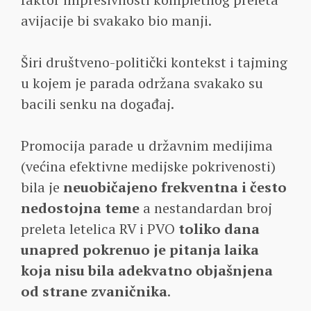
avijacije bi svakako bio manji.
Širi društveno-politički kontekst i tajming
u kojem je parada održana svakako su
bacili senku na događaj.
Promocija parade u državnim medijima
(većina efektivne medijske pokrivenosti)
bila je
neuobičajeno frekventna i često
nedostojna teme
a nestandardan broj
preleta letelica RV i PVO
toliko dana
unapred pokrenuo je pitanja laika
koja nisu bila adekvatno objašnjena
od strane zvaničnika
.