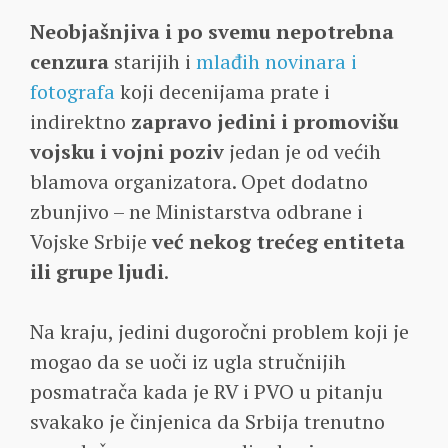
Neobjašnjiva i po svemu nepotrebna
cenzura
starijih i
mlađih novinara i
fotografa
koji decenijama prate i
indirektno
zapravo jedini i promovišu
vojsku i vojni poziv
jedan je od većih
blamova organizatora. Opet dodatno
zbunjivo – ne Ministarstva odbrane i
Vojske Srbije
već nekog trećeg entiteta
ili grupe ljudi
.
Na kraju, jedini dugoročni problem koji je
mogao da se uoči iz ugla stručnijih
posmatrača kada je RV i PVO u pitanju
svakako je činjenica da Srbija trenutno