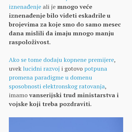
iznenađenje
ali je
mnogo veće
iznenađenje bilo videti eskadrile u
brojevima za koje smo do samo mesec
dana mislili da imaju mnogo manju
raspoloživost
.
Ako se tome dodaju kopnene premijere
,
uvek
lucidni razvoj
i gotovo
potpuna
promena paradigme u domenu
sposobnosti elektronskog ratovanja
,
imamo
vanserijski trud ministarstva i
vojske koji treba pozdraviti
.