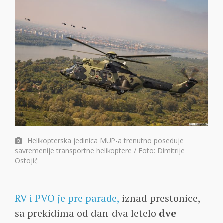
Helikopterska jedinica MUP-a trenutno poseduje
savremenije transportne helikoptere / Foto: Dimitrije
Ostojić
RV i PVO je pre parade,
iznad prestonice,
sa prekidima od dan-dva letelo
dve