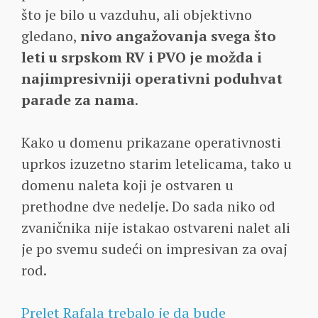
što je bilo u vazduhu, ali objektivno
gledano,
nivo angažovanja svega što
leti u srpskom RV i PVO je možda i
najimpresivniji operativni poduhvat
parade za nama
.
Kako u domenu prikazane operativnosti
uprkos izuzetno starim letelicama, tako u
domenu naleta koji je ostvaren u
prethodne dve nedelje. Do sada niko od
zvaničnika nije istakao ostvareni nalet ali
je po svemu sudeći on impresivan za ovaj
rod.
Prelet Rafala trebalo je da bude