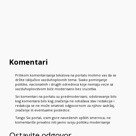
Komentari
Prilikom komentarisanja tekstova na portalu molimo vas da se
držite isključivo vazduhoplovnih tema. Svako pominjanje
politike, nacionalnih i drugih odrednica koje nemaju veze sa
vazduhoplovstvom biće moderisano bez izuzetka.
Svi komentari na portalu su predmoderisani, odobravanje bilo
kog komentara bilo kog značenja ne odražava stav redakcije i
redakcija se ne može smatrati odgovornom za njihov sadržaj,
značenje ili eventualne posledice.
Tango Six portal, osim gore navedenih opštih smernica, ne
komentariše privatno niti javno svoju politiku moderisanja
Ostavite odgovor