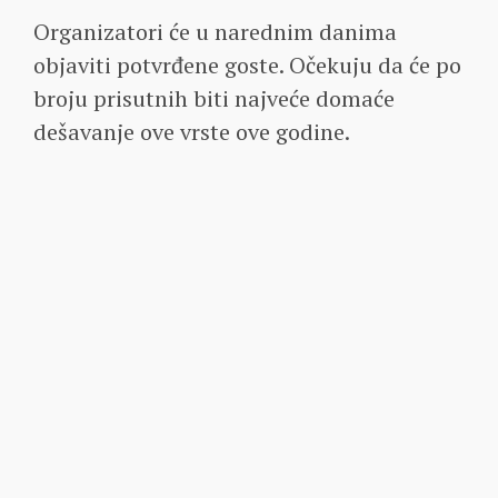
Organizatori će u narednim danima
objaviti potvrđene goste. Očekuju da će po
broju prisutnih biti najveće domaće
dešavanje ove vrste ove godine.