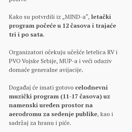
Kako su potvrdili iz „MIND-a“,
letački
program počeće u 12 časova i trajaće
tri i po sata
.
Organizatori očekuju učešće letelica RV i
PVO Vojske Srbije, MUP-a i veći odaziv
domaće generalne avijacije.
Događaj će imati gotovo
celodnevni
muzički program (11-17 časova) uz
namenski uređen prostor na
aerodromu za sedenje publike
, kao i
sadržaj za hranu i piće.