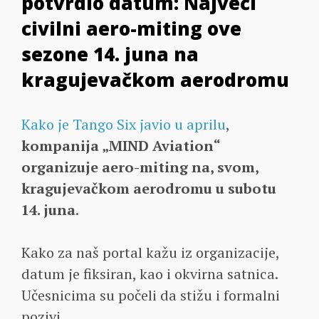
potvrdio datum: Najveći
civilni aero-miting ove
sezone 14. juna na
kragujevačkom aerodromu
Kako je Tango Six javio u aprilu
,
kompanija „MIND Aviation“
organizuje aero-miting na, svom,
kragujevačkom aerodromu u subotu
14. juna
.
Kako za naš portal kažu iz organizacije,
datum je fiksiran, kao i okvirna satnica.
Učesnicima su počeli da stižu i formalni
pozivi.