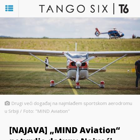
Drugi veći događaj na najmlađem sportskom aerodromu
u Srbiji / Foto: "MIND Aviation"
[NAJAVA] „MIND Aviation“