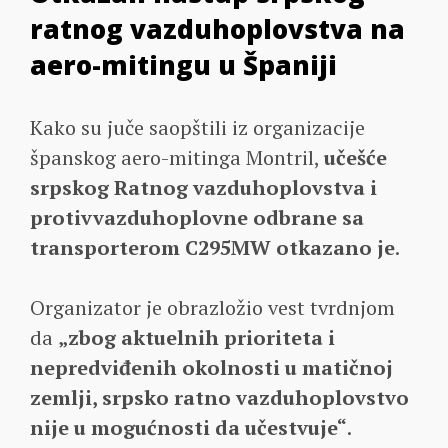
ratnog vazduhoplovstva na
aero-mitingu u Španiji
Kako su juče saopštili iz organizacije
španskog aero-mitinga Montril,
učešće
srpskog Ratnog vazduhoplovstva i
protivvazduhoplovne odbrane sa
transporterom C295MW otkazano je
.
Organizator je obrazložio vest tvrdnjom
da
„zbog aktuelnih prioriteta i
nepredviđenih okolnosti u matičnoj
zemlji, srpsko ratno vazduhoplovstvo
nije u mogućnosti da učestvuje“
.