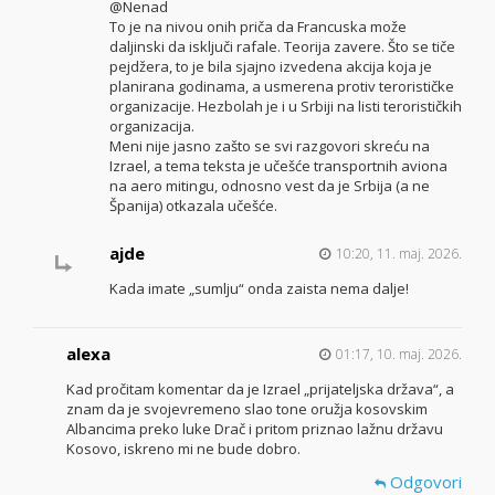
@Nenad
To je na nivou onih priča da Francuska može
daljinski da isključi rafale. Teorija zavere. Što se tiče
pejdžera, to je bila sjajno izvedena akcija koja je
planirana godinama, a usmerena protiv terorističke
organizacije. Hezbolah je i u Srbiji na listi terorističkih
organizacija.
Meni nije jasno zašto se svi razgovori skreću na
Izrael, a tema teksta je učešće transportnih aviona
na aero mitingu, odnosno vest da je Srbija (a ne
Španija) otkazala učešće.
ajde
10:20, 11. maj. 2026.
Kada imate „sumlju“ onda zaista nema dalje!
alexa
01:17, 10. maj. 2026.
Kad pročitam komentar da je Izrael „prijateljska država“, a
znam da je svojevremeno slao tone oružja kosovskim
Albancima preko luke Drač i pritom priznao lažnu državu
Kosovo, iskreno mi ne bude dobro.
Odgovori