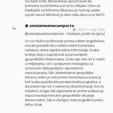
na vlasti ovde. Mesecima je upozoravan da
prestane sa zločinima a on je to odbijao. Cenu za
hladnjače sa leševima Albanaca je na kraju platio
srpski narod. Milošević je ubio našu decu a ne NATO.
@ omniameamecumporto
13:04, 11. maj. 2026.
@omniameamecumporto – čestitam, prešli ste igricu!
Uz svo dužno poštovanje prema vašem angažmanu,
moram primetiti da u vašem celom komentaru
nažalost, nema nijedne tačne informacije. Svaka
tvrdnja stoji u suprotnosti sa proverljivim
geopolitičkim činjenicama. Ovde nije više reč o razlici
u mišljenjima, već o potpunom neslaganju sa
osnovnom faktografijom i apsolutnom
nepoznavanju čak i elementarne geopolitike.
Iskreno, teško je naći primer komentara u kome je
baš svaka pojedinačna pretpostavka pogrešna, a
da pritom nije reč o namernoj dezinformaciji. Ovo bi,
nažalost, mogao biti egzemplaran primer potpunog
nepoznavanja trenutne geopolitičke situacije.
Neverovatno, čak ni slučajno niste pogodili ni jednu
tačnu stvar.