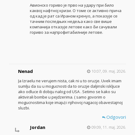
Авионско гориво је прво на удару при било
каквој нафтној кризи. О томе се активно прича
од кад је рат са Ираном кренуо, а показује се
тачним последњих недеља како све више
компанија отказује летове како би сачували
гориво за најпрофитабилније летове.
Nenad
10:07, 09. maj. 2026.
Ja Izraelu ne verujem nista, cak ni u to oruzje. Uvek imam
sumlju da su u mogucnosti da to oruzje daljinski iskljuce
ako odluce ili dobiju nalog od USA . Setimo se kako su
aktivirali bombe u pejdzerima. ( samo govorim o
mogucnostima koje imaju) i njihovoj najjacoj obavestajnoj
sluzbi.
Odgovori
Jordan
09:09, 11. maj. 2026.