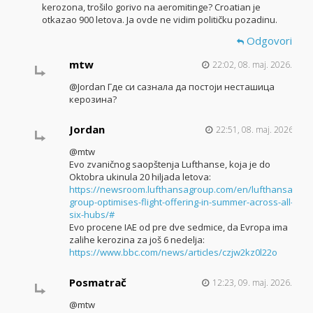
kerozona, trošilo gorivo na aeromitinge? Croatian je
otkazao 900 letova. Ja ovde ne vidim političku pozadinu.
Odgovori
mtw
22:02, 08. maj. 2026.
@Jordan Где си сазнала да постоји несташица
керозина?
Jordan
22:51, 08. maj. 2026.
@mtw
Evo zvaničnog saopštenja Lufthanse, koja je do
Oktobra ukinula 20 hiljada letova:
https://newsroom.lufthansagroup.com/en/lufthansa-
group-optimises-flight-offering-in-summer-across-all-
six-hubs/#
Evo procene IAE od pre dve sedmice, da Evropa ima
zalihe kerozina za još 6 nedelja:
https://www.bbc.com/news/articles/czjw2kz0l22o
Posmatrač
12:23, 09. maj. 2026.
@mtw