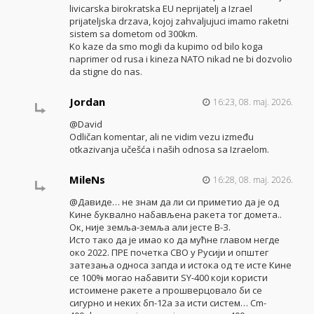
livicarska birokratska EU neprijatelj a Izrael
prijateljska drzava, kojoj zahvaljujuci imamo raketni
sistem sa dometom od 300km.
Ko kaze da smo mogli da kupimo od bilo koga
naprimer od rusa i kineza NATO nikad ne bi dozvolio
da stigne do nas.
Jordan
16:23, 08. maj. 2026.
@David
Odličan komentar, ali ne vidim vezu između
otkazivanja učešća i naših odnosa sa Izraelom.
MileNs
16:28, 08. maj. 2026.
@Давиде… не знам да ли си приметио да је од
Кине буквално набављена ракета тог домета..
Ок, није земља-земља али јесте В-З.
Исто тако да је имао ко да мућне главом негде
око 2022. ПРЕ почетка СВО у Русији и општег
затезања односа запда и истока од те исте Кине
се 100% могао набавити SY-400 који користи
истоимене ракете а прошверцовало би се
сигурно и неких бп-12а за исти систем… Cm-