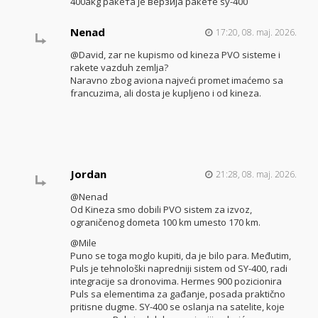
400akg ракета је верзија ракете sy-400
Nenad
17:20, 08. maj. 2026.
@David, zar ne kupismo od kineza PVO sisteme i
rakete vazduh zemlja?
Naravno zbog aviona najveći promet imaćemo sa
francuzima, ali dosta je kupljeno i od kineza.
Jordan
21:28, 08. maj. 2026.
@Nenad
Od Kineza smo dobili PVO sistem za izvoz,
ograničenog dometa 100 km umesto 170 km.
@Mile
Puno se toga moglo kupiti, da je bilo para. Međutim,
Puls je tehnološki napredniji sistem od SY-400, radi
integracije sa dronovima. Hermes 900 pozicionira
Puls sa elementima za gađanje, posada praktično
pritisne dugme. SY-400 se oslanja na satelite, koje