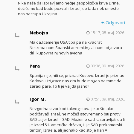
Nike naše da ispravljamo nečije geopolitičke krive Drine,
doćićemo kad budu pozvali i Izrael, do tada nek umesto
nas nastupa Ukrajina.
Odgovori
Nebojsa
15:17, 08. maj. 2026.
Ma da,licemerije USA tipa,pa na kvadrat
Ne treba nam Spanski aeromiting al nam odgovara
dil i kupovina njihovih aviona
Pera
00:36, 09. maj. 2026.
Spanija nije, niti ce, priznati Kosovo. Izrael je priznao
Kodovo, i izigrace nas cim bude mogao na tome da
zaradi pare. To ti je valjda jasno?
Igor M.
07:51, 09. maj. 2026.
Nezgodna stvar kod takvog stava je to što ako
podržavaš Izrael, ne možeš istovremeno biti protiv
SAD-a, jer Izrael = SAD. Možemo sad raspravljati da li
je Izrael 51. američka država, ili je SAD prekomorski
teritorij Izraela, ali jednako kao što je Iran =