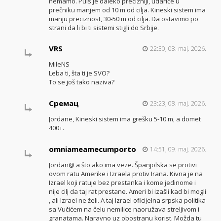
nemamo. Puls je daleko precizniji, udariće u
prečniku manjem od 10 m od cilja. Kineski sistem ima
manju preciznost, 30-50 m od cilja. Da ostavimo po
strani da li bi ti sistemi stigli do Srbije.
VRS
22:30, 08. maj. 2026.
MileNS
Leba ti, šta ti je SVO?
To se još tako naziva?
Сремац
23:23, 08. maj. 2026.
Jordane, Kineski sistem ima grešku 5-10 m, a domet
400+.
omniameamecumporto
14:51, 09. maj. 2026.
Jordan@ a što ako ima veze. Španjolska se protivi
ovom ratu Amerike i Izraela protiv Irana. Kivna je na
Izrael koji ratuje bez prestanka i kome jedinome i
nije cilj da taj rat prestane. Ameri bi izašli kad bi mogli
, ali Izrael ne želi. A taj Izrael oficijelna srpska politika
sa Vučićem na čelu nemilice naoružava streljivom i
granatama. Naravno uz obostranu korist. Možda tu