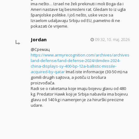
ima nešto… Izrael ne želi prekinuti i moli Boga da i
Ameri nastave taj besmisleni rat. Gledam to iz ugla
španjolske politike. I još nešto, uske veze sa
Izraelom udaljavaju Srbiju od EU, pametno ili ne
pokazati će vrijeme.
Jordan
09:32, 10. maj. 2026.
@Сремац
https://www.armyrecognition.com/archives/archives-
land-defense/land-defense-2024/dimdex-2024-
china-displays-sy-400-bp-12a-ballistic-missile-
acquired-by-qatar
Imaš iste informacije (30-50 m) na
gomili drugih sajtova, a potiču iz brošura
proizvođača.
Radi se o raketama koje imaju bojevu glavu od 480
kg. Predator Hawk koji je Srbija nabavila ima bojevu
glavu od 140 kg i namenjen je za hirurški precizne
udare.