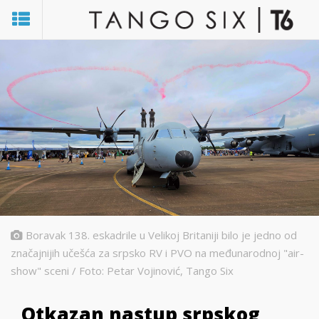
Boravak 138. eskadrile u Velikoj Britaniji bilo je jedno od
značajnijih učešća za srpsko RV i PVO na međunarodnoj "air-
show" sceni / Foto: Petar Vojinović, Tango Six
Otkazan nastup srpskog