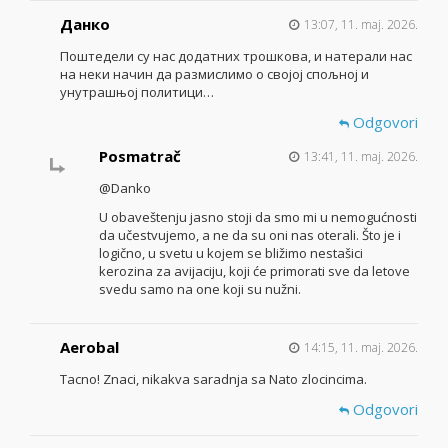
Данко
13:07, 11. maj. 2026.
Поштедели су нас додатних трошкова, и натерали нас
на неки начин да размислимо о својој спољној и
унутрашњој политици…
Odgovori
Posmatrač
13:41, 11. maj. 2026.
@Danko
U obaveštenju jasno stoji da smo mi u nemogućnosti
da učestvujemo, a ne da su oni nas oterali. Što je i
logično, u svetu u kojem se bližimo nestašici
kerozina za avijaciju, koji će primorati sve da letove
svedu samo na one koji su nužni.
Aerobal
14:15, 11. maj. 2026.
Tacno! Znaci, nikakva saradnja sa Nato zlocincima.
Odgovori