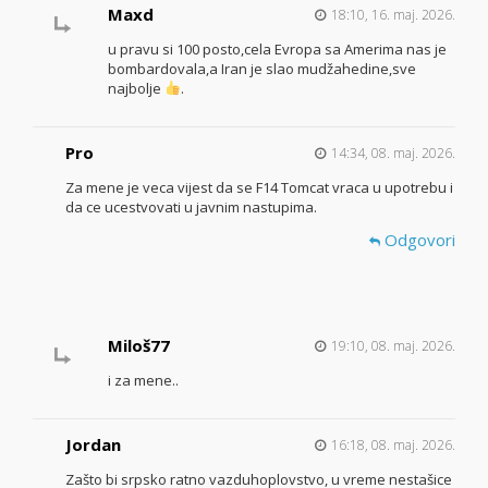
Maxd
18:10, 16. maj. 2026.
u pravu si 100 posto,cela Evropa sa Amerima nas je
bombardovala,a Iran je slao mudžahedine,sve
najbolje
.
Pro
14:34, 08. maj. 2026.
Za mene je veca vijest da se F14 Tomcat vraca u upotrebu i
da ce ucestvovati u javnim nastupima.
Odgovori
Miloš77
19:10, 08. maj. 2026.
i za mene..
Jordan
16:18, 08. maj. 2026.
Zašto bi srpsko ratno vazduhoplovstvo, u vreme nestašice