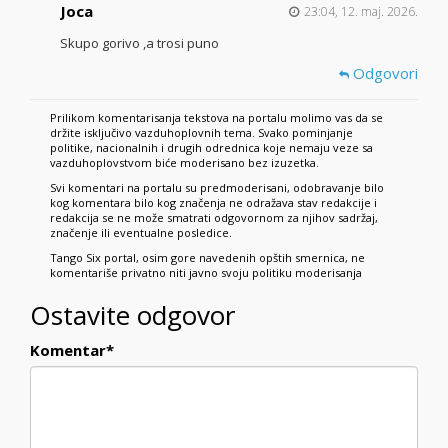
Joca
23:04, 12. maj. 2026.
Skupo gorivo ,a trosi puno
Odgovori
Prilikom komentarisanja tekstova na portalu molimo vas da se
držite isključivo vazduhoplovnih tema. Svako pominjanje
politike, nacionalnih i drugih odrednica koje nemaju veze sa
vazduhoplovstvom biće moderisano bez izuzetka.
Svi komentari na portalu su predmoderisani, odobravanje bilo
kog komentara bilo kog značenja ne odražava stav redakcije i
redakcija se ne može smatrati odgovornom za njihov sadržaj,
značenje ili eventualne posledice.
Tango Six portal, osim gore navedenih opštih smernica, ne
komentariše privatno niti javno svoju politiku moderisanja
Ostavite odgovor
Komentar
*