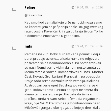
Feline
19:54, 10. maj. 2026.
@Duleduka
Kad smo kod zemalja koje vrše genocid mogu samo
sa konstatujem da je Španija posle Drugog svetskog
rata ugostila Pavelića i krila ga do kraja života. Toliko
o dometima emotivizma u geopolitici.
miki
10:24, 11. maj. 2026.
Icemerje na kub. Dobri su nam kada pomazu, daju
pare, prodaju avione… a kada nama ne odgovara
pozivamo se na bombardovanje. Pa bombardovali
su nas i Nemci pa ne vidim da nam nesto smeta da
idemo tamo a radimo. Bombardovali su nas i Mađari,
Česi, Slovaci, Grci, Italijani, Francuzi…. pa opet pola
Srbije rado prima doznake iz tih zemalja. Klali nas
Austrougari pa je opet Bec drugi po veličini srpski
grad. Robovali smo Turcima pa opet ne smeta da
idemo tamo na letovanje. Ako ćete da živite u
prošlosti onda ni sami sebi nećemo da valjamo. Na
kraju, nije NATO kriv što nas je bombardovao nego
Milošević i gungula oko njega, od koje je deo i dalje