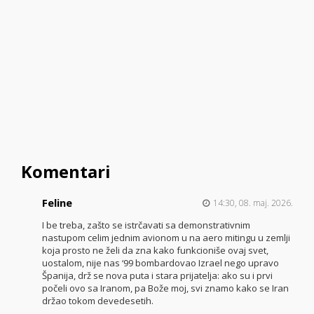
Komentari
Feline
14:30, 08. maj. 2026.
I be treba, zašto se istrčavati sa demonstrativnim
nastupom celim jednim avionom u na aero mitingu u zemlji
koja prosto ne želi da zna kako funkcioniše ovaj svet,
uostalom, nije nas ‘99 bombardovao Izrael nego upravo
Španija, drž se nova puta i stara prijatelja: ako su i prvi
počeli ovo sa Iranom, pa Bože moj, svi znamo kako se Iran
držao tokom devedesetih.