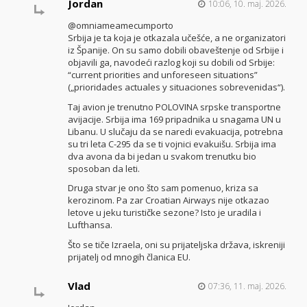
Jordan
10:06, 10. maj. 2026.
@omniameamecumporto
Srbija je ta koja je otkazala učešće, a ne organizatori
iz Španije. On su samo dobili obaveštenje od Srbije i
objavili ga, navodeći razlog koji su dobili od Srbije:
“current priorities and unforeseen situations”
(„prioridades actuales y situaciones sobrevenidas“).
Taj avion je trenutno POLOVINA srpske transportne
avijacije. Srbija ima 169 pripadnika u snagama UN u
Libanu. U slučaju da se naredi evakuacija, potrebna
su tri leta C-295 da se ti vojnici evakuišu. Srbija ima
dva avona da bi jedan u svakom trenutku bio
sposoban da leti.
Druga stvar je ono što sam pomenuo, kriza sa
kerozinom. Pa zar Croatian Airways nije otkazao
letove u jeku turističke sezone? Isto je uradila i
Lufthansa.
Što se tiče Izraela, oni su prijateljska država, iskreniji
prijatelj od mnogih članica EU.
Vlad
07:36, 11. maj. 2026.