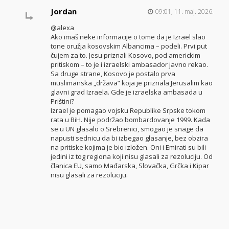
Jordan
09:01, 11. maj. 2026.
@alexa
Ako imaš neke informacije o tome da je Izrael slao
tone oružja kosovskim Albancima – podeli. Prvi put
čujem za to. Jesu priznali Kosovo, pod americkim
pritiskom – to je i izraelski ambasador javno rekao.
Sa druge strane, Kosovo je postalo prva
muslimanska „država“ koja je priznala Jerusalim kao
glavni grad Izraela. Gde je izraelska ambasada u
Prištini?
Izrael je pomagao vojsku Republike Srpske tokom
rata u BiH. Nije podržao bombardovanje 1999. Kada
se u UN glasalo o Srebrenici, smogao je snage da
napusti sednicu da bi izbegao glasanje, bez obzira
na pritiske kojima je bio izložen. Oni i Emirati su bili
jedini iz tog regiona koji nisu glasali za rezoluciju. Od
članica EU, samo Mađarska, Slovačka, Grčka i Kipar
nisu glasali za rezoluciju.