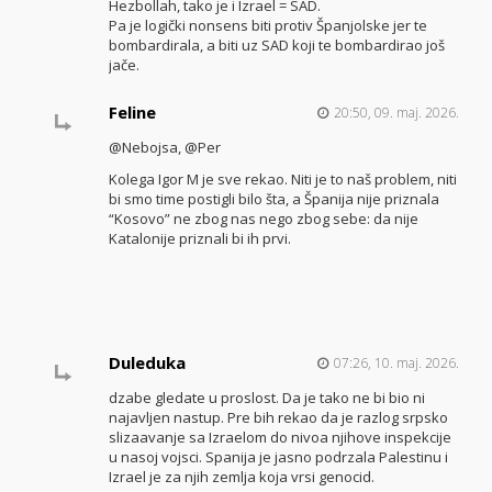
Hezbollah, tako je i Izrael = SAD.
Pa je logički nonsens biti protiv Španjolske jer te
bombardirala, a biti uz SAD koji te bombardirao još
jače.
Feline
20:50, 09. maj. 2026.
@Nebojsa, @Per
Kolega Igor M je sve rekao. Niti je to naš problem, niti
bi smo time postigli bilo šta, a Španija nije priznala
“Kosovo” ne zbog nas nego zbog sebe: da nije
Katalonije priznali bi ih prvi.
Duleduka
07:26, 10. maj. 2026.
dzabe gledate u proslost. Da je tako ne bi bio ni
najavljen nastup. Pre bih rekao da je razlog srpsko
slizaavanje sa Izraelom do nivoa njihove inspekcije
u nasoj vojsci. Spanija je jasno podrzala Palestinu i
Izrael je za njih zemlja koja vrsi genocid.