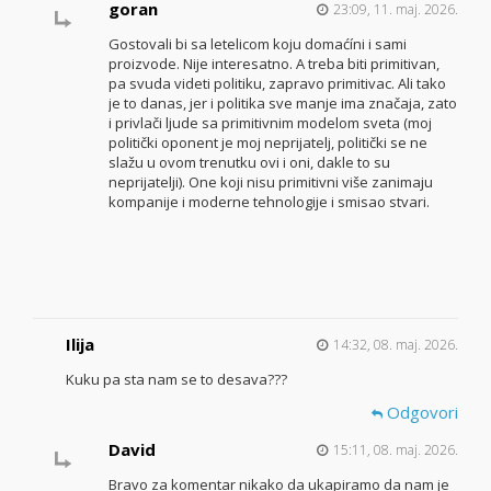
goran
23:09, 11. maj. 2026.
Gostovali bi sa letelicom koju domaćíni i sami
proizvode. Nije interesatno. A treba biti primitivan,
pa svuda videti politiku, zapravo primitivac. Ali tako
je to danas, jer i politika sve manje ima značaja, zato
i privlači ljude sa primitivnim modelom sveta (moj
politički oponent je moj neprijatelj, politički se ne
slažu u ovom trenutku ovi i oni, dakle to su
neprijatelji). One koji nisu primitivni više zanimaju
kompanije i moderne tehnologije i smisao stvari.
Ilija
14:32, 08. maj. 2026.
Kuku pa sta nam se to desava???
Odgovori
David
15:11, 08. maj. 2026.
Bravo za komentar nikako da ukapiramo da nam je