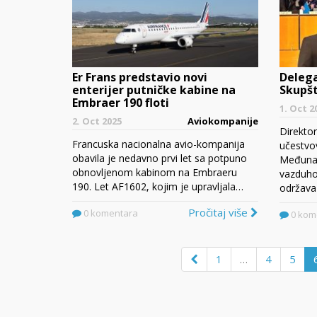
Er Frans predstavio novi
Delega
enterijer putničke kabine na
Skupšt
Embraer 190 floti
1. Oct 2
2. Oct 2025
Aviokompanije
Direktor
Francuska nacionalna avio-kompanija
učestvov
obavila je nedavno prvi let sa potpuno
Međunar
obnovljenom kabinom na Embraeru
vazduho
190. Let AF1602, kojim je upravljala…
održava
Pročitaj više
0 komentara
0 kom
1
…
4
5