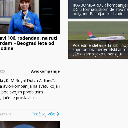
IKA-BOMBARDER kompanije 
DC u formacijskom dejstvu n
poligonu Pasuljanske livade
avi 106. rođendan, na ruti
rdam – Beograd lete od
Poslednje sletanje Er Srbijino
godine
kapetana na beogradski aero
„Zoki samo jako u penziju!“
025
Aviokompanije
i „KLM Royal Dutch Airlines“,
ja avio-kompanija na svetu koja i
ti pod svojim prvobitnim
 juče je proslavlja…
Pročitaj više
entara