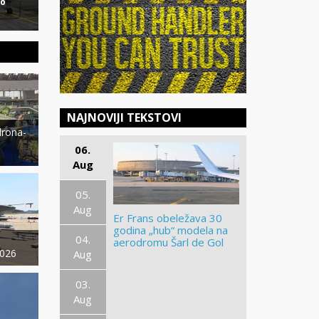
ro
NAJNOVIJI TEKSTOVI
drona-
06.
Aug
05.
Aug
Er Frans obeležava 30
godina „hub“ modela na
04.
aerodromu Šarl de Gol
–
2026
Aug
03.
Aug