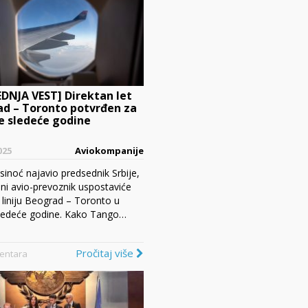
DNJA VEST] Direktan let
d – Toronto potvrđen za
e sledeće godine
025
Aviokompanije
sinoć najavio predsednik Srbije,
ni avio-prevoznik uspostaviće
 liniju Beograd – Toronto u
ledeće godine. Kako Tango…
Pročitaj više
entara