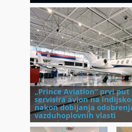
„Prince Aviation“ prvi pu
servisira avion na indijsk
nakon dobijanja odobrenja
vazduhoplovnih vlasti