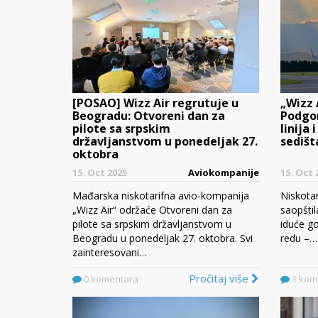
[POSAO] Wizz Air regrutuje u
„Wizz 
Beogradu: Otvoreni dan za
Podgor
pilote sa srpskim
linija 
državljanstvom u ponedeljak 27.
sedišt
oktobra
15. Oct 2025
Aviokompanije
15. Oct 
Mađarska niskotarifna avio-kompanija
Niskotar
„Wizz Air“ održaće Otvoreni dan za
saopštil
pilote sa srpskim državljanstvom u
iduće go
Beogradu u ponedeljak 27. oktobra. Svi
redu –…
zainteresovani…
Pročitaj više
0 komentara
1 kom