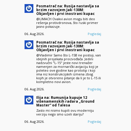
Posmatrač na: Rusija nastavlja sa
brzim razvojem Jak-130M:
Objavljen i prvi inostrani kupac
@LIMACH Ovakvi avion mogu biti deo
rešenja protivdronova, što ruski primer
jasno pokazuje.
06. Aug 2026.
Pogledaj
Posmatrač na: Rusija nastavlja sa
brzim razvojem Jak-130M:
Objavljen i prvi inostrani kupac
@Vladimir Samo što L-15B ne postoji, van
idejnih projekata proizvođača. Jedini
nadzvučni "L-15" jeste novi trenažer
namenjen za mornarički avijaciju koji je
poleteo ove godine kao prototip i koji
ima niz konstrukcijskih izmena zbog
kojih je otvoreno pitanje da li je to L-15 ili
kompletno novi avion.
06. Aug 2026.
Pogledaj
Ilija na: Rumunija kupuje 12
višenamenskih radara „Ground
Master“ od Talesa
Zasto mi nismo kupili ovu moderniju
verziju nego smo uzeli stariju?
06. Aug 2026.
Pogledaj