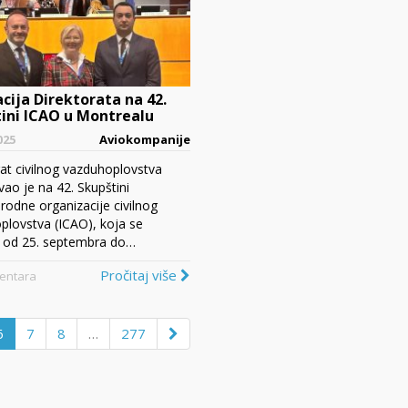
cija Direktorata na 42.
ini ICAO u Montrealu
025
Aviokompanije
at civilnog vazduhoplovstva
ao je na 42. Skupštini
odne organizacije civilnog
plovstva (ICAO), koja se
 od 25. septembra do…
Pročitaj više
entara
6
7
8
…
277