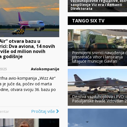
vazduhoplovne regulative, ošt
saopštenje Viz era i demanti
Direktorata
TANGO SIX TV
Air“ otvara bazu u
ici: Dva aviona, 14 novih
i više od milion novih
Premijerni snimci navođenja 
a godišnje
presretača Vihor i lansiranja
lutajuće municije Gavran
2025
Aviokompanije
ifna avio-kompanija „Wizz Air“
a je juče da, počev od marta
dine, otvara svoju 36. bazu po
Dejstva vazduhoplova i PVO 
Pasuljanske livade Vidovdan 
Pročitaj više
entar