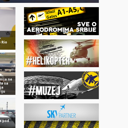
-
 Rio
nija ne
la sa
ja
iju
a pod