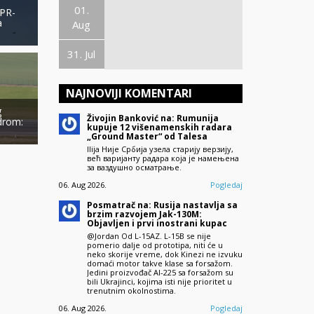
01.
PR-
a
Aug
31. Jul
NAJNOVIJI KOMENTARI
g
Živojin Banković na: Rumunija
drom:
kupuje 12 višenamenskih radara
„Ground Master“ od Talesa
Ilija Није Србија узела старију верзију,
већ варијанту радара која је намењена
за ваздушно осматрање.
06. Aug 2026.
Pogledaj
Posmatrač na: Rusija nastavlja sa
brzim razvojem Jak-130M:
Objavljen i prvi inostrani kupac
@Jordan Od L-15AZ. L-15B se nije
pomerio dalje od prototipa, niti će u
neko skorije vreme, dok Kinezi ne izvuku
domaći motor takve klase sa forsažom.
Jedini proizvođač AI-225 sa forsažom su
bili Ukrajinci, kojima isti nije prioritet u
trenutnim okolnostima.
06. Aug 2026.
Pogledaj