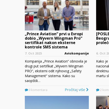
„Prince Aviation“ prvi u Evropi
[POSLE
dobio „Wyvern Wingman Pro“
Beogra
sertifikat nakon eksterne
proleć
kontrole SMS sistema
7. Oct 2025
Aviokompanije
6. Oct 2
Kompanija „Prince Aviation“ obnovila je
Kako je 
drugi put sertifikat „Wyvern Wingman
nacional
PRO“, eksterni odit njihovog „Safety
direktnu
Management“ sistema. Kako su
martu s
saopštili…
Pročitaj više
0 komentara
2 kom