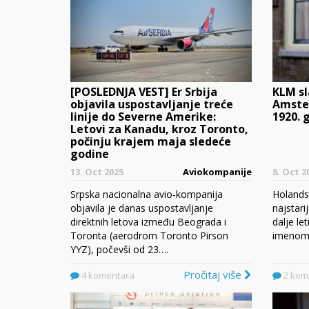
[POSLEDNJA VEST] Er Srbija
KLM sl
objavila uspostavljanje treće
Amste
linije do Severne Amerike:
1920. 
Letovi za Kanadu, kroz Toronto,
počinju krajem maja sledeće
godine
13. Oct 2025
Aviokompanije
8. Oct 2
Srpska nacionalna avio-kompanija
Holandsk
objavila je danas uspostavljanje
najstari
direktnih letova između Beograda i
dalje le
Toronta (aerodrom Toronto Pirson
imenom,
YYZ), počevši od 23….
Pročitaj više
4 komentara
2 kom