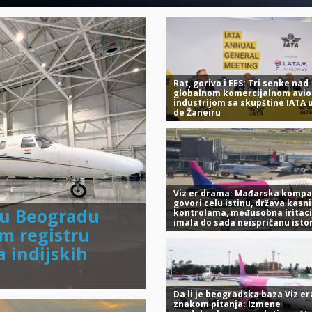
Rat, gorivo i EES: Tri senke nad
globalnom komercijalnom avio
industrijom sa skupštine IATA u
de Žaneiru
Viz er drama: Mađarska kompa
govori celu istinu, država kasni
t u Beogradu
kontrolama, međusobna iritaci
imala do sada neispričanu istor
om registru
 indijskih
Da li je beogradska baza Viz er
znakom pitanja: Izmene