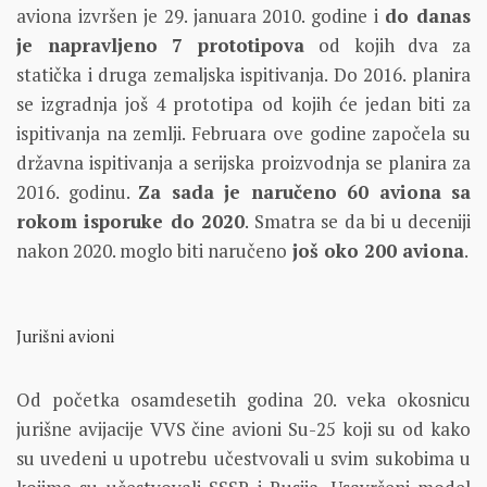
aviona izvršen je 29. januara 2010. godine i
do danas
je napravljeno 7 prototipova
od kojih dva za
statička i druga zemaljska ispitivanja. Do 2016. planira
se izgradnja još 4 prototipa od kojih će jedan biti za
ispitivanja na zemlji. Februara ove godine započela su
državna ispitivanja a serijska proizvodnja se planira za
2016. godinu.
Za sada je naručeno 60 aviona sa
rokom isporuke do 2020
. Smatra se da bi u deceniji
nakon 2020. moglo biti naručeno
još oko 200 aviona
.
Jurišni avioni
Od početka osamdesetih godina 20. veka okosnicu
jurišne avijacije VVS čine avioni Su-25 koji su od kako
su uvedeni u upotrebu učestvovali u svim sukobima u