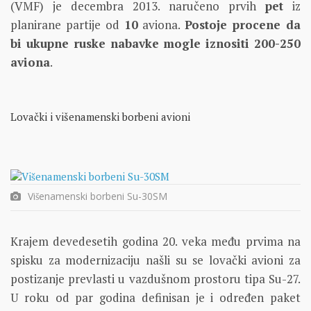
(VMF) je decembra 2013. naručeno prvih
pet
iz
planirane partije od
10
aviona.
Postoje procene da
bi ukupne ruske nabavke mogle iznositi 200-250
aviona
.
Lovački i višenamenski borbeni avioni
Višenamenski borbeni Su-30SM
Krajem devedesetih godina 20. veka među prvima na
spisku za modernizaciju našli su se lovački avioni za
postizanje prevlasti u vazdušnom prostoru tipa Su-27.
U roku od par godina definisan je i određen paket