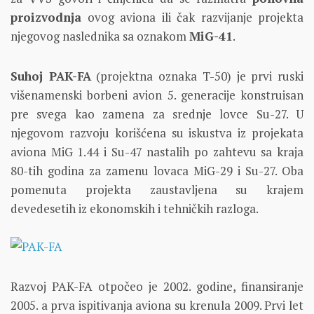
proizvodnja
ovog aviona ili čak razvijanje projekta
njegovog naslednika sa oznakom
MiG-41
.
Suhoj PAK-FA
(projektna oznaka T-50) je prvi ruski
višenamenski borbeni avion 5. generacije konstruisan
pre svega kao zamena za srednje lovce Su-27. U
njegovom razvoju korišćena su iskustva iz projekata
aviona MiG 1.44 i Su-47 nastalih po zahtevu sa kraja
80-tih godina za zamenu lovaca MiG-29 i Su-27. Oba
pomenuta projekta zaustavljena su krajem
devedesetih iz ekonomskih i tehničkih razloga.
Razvoj PAK-FA otpočeo je 2002. godine, finansiranje
2005. a prva ispitivanja aviona su krenula 2009. Prvi let