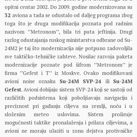
opitni centar 2002. Do 2009. godine modernizovana su
32
aviona a tada se odustalo od daljeg programa zbog
toga što je druga modifikacija poznata pod radnim
nazivom ’’Metronom’’, bila tri puta jeftinija. Drugi
razlog odustajanja ruskog ministarstva odbrane od Su-
24M2 je taj što modernizacija nije potpuno zadovoljila
sve taktičko-tehničke zahteve. Nosilac razvoja paketa
modernizacije poznate pod šifrom ’’Metronom’’ je
firma ’’Gefest i T’’ iz Moskve. Ovako modifikovani
avioni noise oznaku
Su-24M SVP-24
ili
Su-24M
Gefest
. Avioni dobijaju sistem SVP-24 koji se sastoji od
različitih podsistema koji poboljšavaju navigaciju i
preciznost pri gađanju ciljeva na zemlji, noću i u
složenim meteo uslovima. Sistem proširuje
mogućnosti taktike pronalaženja i prilaza ciljevima, a
avioni ne moraju ulaziti u zonu dejstva protivničke