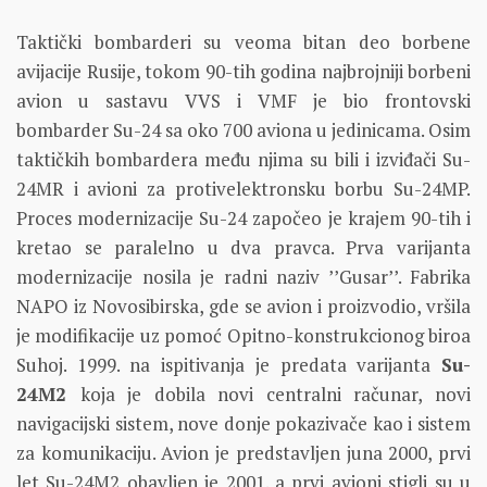
Taktički bombarderi su veoma bitan deo borbene
avijacije Rusije, tokom 90-tih godina najbrojniji borbeni
avion u sastavu VVS i VMF je bio frontovski
bombarder Su-24 sa oko 700 aviona u jedinicama. Osim
taktičkih bombardera među njima su bili i izviđači Su-
24MR i avioni za protivelektronsku borbu Su-24MP.
Proces modernizacije Su-24 započeo je krajem 90-tih i
kretao se paralelno u dva pravca. Prva varijanta
modernizacije nosila je radni naziv ’’Gusar’’. Fabrika
NAPO iz Novosibirska, gde se avion i proizvodio, vršila
je modifikacije uz pomoć Opitno-konstrukcionog biroa
Suhoj. 1999. na ispitivanja je predata varijanta
Su-
24M2
koja je dobila novi centralni računar, novi
navigacijski sistem, nove donje pokazivače kao i sistem
za komunikaciju. Avion je predstavljen juna 2000, prvi
let Su-24M2 obavljen je 2001. a prvi avioni stigli su u