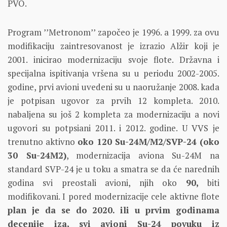
PVO.
Program ’’Metronom’’ započeo je 1996. a 1999. za ovu
modifikaciju zaintresovanost je izrazio Alžir koji je
2001. inicirao modernizaciju svoje flote. Državna i
specijalna ispitivanja vršena su u periodu 2002-2005.
godine, prvi avioni uvedeni su u naoružanje 2008. kada
je potpisan ugovor za prvih 12 kompleta. 2010.
nabaljena su još 2 kompleta za modernizaciju a novi
ugovori su potpsiani 2011. i 2012. godine. U VVS je
trenutno aktivno
oko 120 Su-24M/M2/SVP-24 (oko
30 Su-24M2)
, modernizacija aviona Su-24M na
standard SVP-24 je u toku a smatra se da će narednih
godina svi preostali avioni, njih oko
90,
biti
modifikovani. I pored modernizacije cele aktivne flote
plan je da se do 2020. ili u prvim godinama
decenije iza, svi avioni Su-24 povuku iz