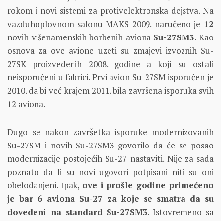
rokom i novi sistemi za protivelektronska dejstva. Na
vazduhoplovnom salonu MAKS-2009. naručeno je
12
novih višenamenskih borbenih aviona
Su-27SM3
. Kao
osnova za ove avione uzeti su zmajevi izvoznih Su-
27SK proizvedenih 2008. godine a koji su ostali
neisporučeni u fabrici. Prvi avion Su-27SM isporučen je
2010. da bi već krajem 2011. bila završena isporuka svih
12 aviona.
Dugo se nakon završetka isporuke modernizovanih
Su-27SM i novih Su-27SM3 govorilo da će se posao
modernizacije postojećih Su-27 nastaviti. Nije za sada
poznato da li su novi ugovori potpisani niti su oni
obelodanjeni. Ipak,
ove i prošle godine primećeno
je bar 6 aviona Su-27 za koje se smatra da su
dovedeni na standard Su-27SM3
. Istovremeno sa