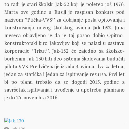
to radi je stari školski Jak-52 koji je poleteo još 1976.
Marta ove godine u Rusiji je raspisan konkurs pod
nazivom ’’Ptička-VVS’’ za dobijanje posla opitovanja i
konstruisanja novog školskog aviona
Jak-152
. Juna
meseca objavljeno je da je taj posao dobio Opitno-
konstruktorski biro Jakovljev koji se nalazi u sastavu
korporacije ’’Irkut’’. Jak-152 će zajedno sa školsko-
borbenim Jak-130 biti deo sistema školovanja budućih
pilota VVS. Predviđena je izrada 4 aviona, dva za letna,
jedan za statička i jedan za ispitivanje resursa. Prvi let
bi po planu trebalo da se dogodi 2015. godine a
završetak ispitivanja i uvođenje u upotrebu planirano
je do 25. novembra 2016.
Jak-130