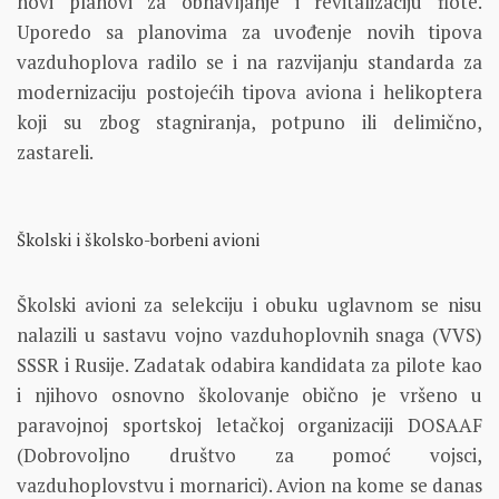
novi planovi za obnavljanje i revitalizaciju flote.
Uporedo sa planovima za uvođenje novih tipova
vazduhoplova radilo se i na razvijanju standarda za
modernizaciju postojećih tipova aviona i helikoptera
koji su zbog stagniranja, potpuno ili delimično,
zastareli.
Školski i školsko-borbeni avioni
Školski avioni za selekciju i obuku uglavnom se nisu
nalazili u sastavu vojno vazduhoplovnih snaga (VVS)
SSSR i Rusije. Zadatak odabira kandidata za pilote kao
i njihovo osnovno školovanje obično je vršeno u
paravojnoj sportskoj letačkoj organizaciji DOSAAF
(Dobrovoljno društvo za pomoć vojsci,
vazduhoplovstvu i mornarici). Avion na kome se danas