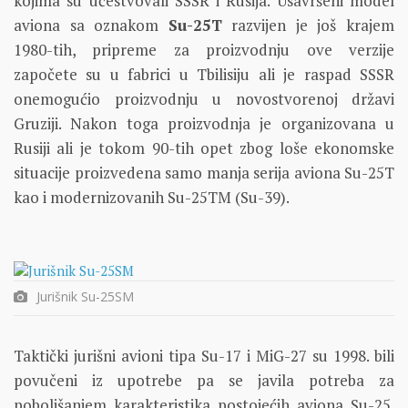
kojima su učestvovali SSSR i Rusija. Usavršeni model
aviona sa oznakom
Su-25T
razvijen je još krajem
1980-tih, pripreme za proizvodnju ove verzije
započete su u fabrici u Tbilisiju ali je raspad SSSR
onemogućio proizvodnju u novostvorenoj državi
Gruziji. Nakon toga proizvodnja je organizovana u
Rusiji ali je tokom 90-tih opet zbog loše ekonomske
situacije proizvedena samo manja serija aviona Su-25T
kao i modernizovanih Su-25TM (Su-39).
Jurišnik Su-25SM
Taktički jurišni avioni tipa Su-17 i MiG-27 su 1998. bili
povučeni iz upotrebe pa se javila potreba za
poboljšanjem karakteristika postojećih aviona Su-25.