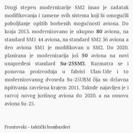
Drugi stepen modernizacije SM2 imao je zadatak
modifikovanja i zamene svih sistema koji bi omogućili
poboljšanje opštih borbenih mogućnosti aviona. Do
kraja 2013. modernizovano je ukupno
80
aviona, na
standard SM1 44 aviona, na standard SM2 36 aviona a
deo aviona SM1 je modifikovan u SM2. Do 2020.
planirana je modernizacija još
50
aviona na novi
unapređeni standard
Su-25SM3
. Razmatra se i
ponovna proizvodnja u fabrici Ulan-Ude i to
modernizovanog dvoseda Su-25UBM čija su državna
ispitivanja završena krajem 2011. Takođe najavljen je i
razvoj novog jurišnog aviona do 2020. a na osnovu
aviona Su-25.
Frontovski – taktički bombarderi