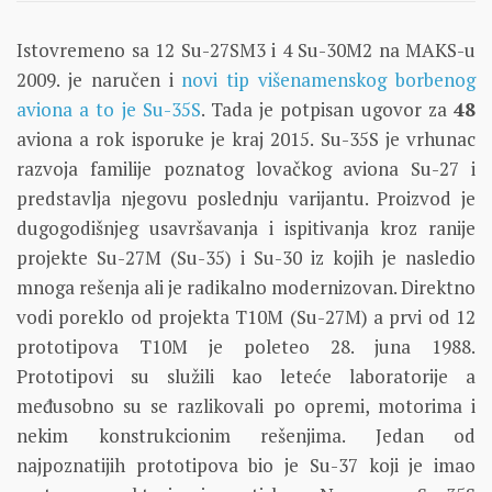
Istovremeno sa 12 Su-27SM3 i 4 Su-30M2 na MAKS-u
2009. je naručen i
novi tip višenamenskog borbenog
aviona a to je Su-35S
. Tada je potpisan ugovor za
48
aviona a rok isporuke je kraj 2015. Su-35S je vrhunac
razvoja familije poznatog lovačkog aviona Su-27 i
predstavlja njegovu poslednju varijantu. Proizvod je
dugogodišnjeg usavršavanja i ispitivanja kroz ranije
projekte Su-27M (Su-35) i Su-30 iz kojih je nasledio
mnoga rešenja ali je radikalno modernizovan. Direktno
vodi poreklo od projekta T10M (Su-27M) a prvi od 12
prototipova T10M je poleteo 28. juna 1988.
Prototipovi su služili kao leteće laboratorije a
međusobno su se razlikovali po opremi, motorima i
nekim konstrukcionim rešenjima. Jedan od
najpoznatijih prototipova bio je Su-37 koji je imao