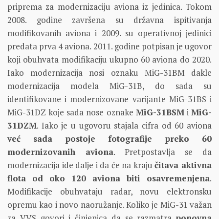
priprema za modernizaciju aviona iz jedinica. Tokom
2008. godine završena su državna ispitivanja
modifikovanih aviona i 2009. su operativnoj jedinici
predata prva 4 aviona. 2011. godine potpisan je ugovor
koji obuhvata modifikaciju ukupno 60 aviona do 2020.
Iako modernizacija nosi oznaku MiG-31BM dakle
modernizacija modela MiG-31B, do sada su
identifikovane i modernizovane varijante MiG-31BS i
MiG-31DZ koje sada nose oznake
MiG-31BSM
i
MiG-
31DZM
. Iako je u ugovoru stajala cifra od 60 aviona
već sada postoje fotografije preko 60
modernizovanih aviona
. Pretpostavlja se da
modernizacija ide dalje i da će na kraju
čitava aktivna
flota od oko 120 aviona biti osavremenjena
.
Modifikacije obuhvataju radar, novu elektronsku
opremu kao i novo naoružanje. Koliko je MiG-31 važan
za VVS govori i činjenica da se razmatra
ponovna