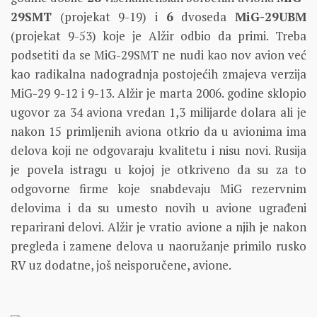
29SMT
(projekat 9-19) i
6
dvoseda
MiG-29UBM
(projekat 9-53) koje je Alžir odbio da primi. Treba
podsetiti da se MiG-29SMT ne nudi kao nov avion već
kao radikalna nadogradnja postojećih zmajeva verzija
MiG-29 9-12 i 9-13. Alžir je marta 2006. godine sklopio
ugovor za 34 aviona vredan 1,3 milijarde dolara ali je
nakon 15 primljenih aviona otkrio da u avionima ima
delova koji ne odgovaraju kvalitetu i nisu novi. Rusija
je povela istragu u kojoj je otkriveno da su za to
odgovorne firme koje snabdevaju MiG rezervnim
delovima i da su umesto novih u avione ugrađeni
reparirani delovi. Alžir je vratio avione a njih je nakon
pregleda i zamene delova u naoružanje primilo rusko
RV uz dodatne, još neisporučene, avione.