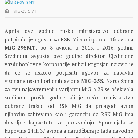
MiG-29 SMT
Aprila ove godine rusko ministarstvo odbrane
potpisalo je ugovor sa RSK MiG o isporuci
16
aviona
MiG-29SMT
, po 8 aviona u 2015. i 2016. godini.
Sredinom avgusta ove godine direktor Ujedinjene
vazduhoplovne korporacije Mihail Pogosjan najavio je
da će se uskoro potpisati ugovor za nabavku
višenamenskih borbenih aviona
MiG-35S
. Narudžbina
za ovu najsavremeniju varijantu MiG-a 29 se očekivala
sredinom prošle godine ali je rusko ministarstvo
odbrane tražilo od RSK MiG da prilagodi avion
njihovim zahtevima kao i garanciju da RSK MiG ima
dovoljne kapacitete za proizvodnju. Spominjala se
kupovina 24 ili 37 aviona a narudžbina je tada navodno