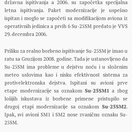
državna ispitivanja a 2006. su započetka specijalna
letna ispitivanja. Paket modernizacije je uspešno
ispitan i moglo se započeti sa modifikacijom aviona iz
operativnih jedinica a prvih 6 Su-25SM predato je VVS
29. decembra 2006.
Priliku za realno borbeno ispitivanje Su-25SM je imao u
ratu sa Gruzijom 2008. godine. Tada je ustanovljeno da
Su-25SM ima probleme u dejstvu noću i u složenim
meteo uslovima kao i nisku efektivnost sistema za
protivelektronska dejstva. Ispitani su avioni prve
etape modernizacije sa oznakom
Su-25SM1
a zbog
lošijih iskustava iz borbene primene pristupilo se
drugoj etapi modernizacije sa oznakom
Su-25SM2
.
Ipak, svi avioni SM1 i SM2 nose zvaničnu oznaku Su-
25SM.