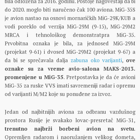
bila odložena za 2016. godinu. Postoje nagoveštaji da bi
do 2020. moglo biti naručeno čak 100 aviona. MiG-35S
je avion nastao na osnovi mornaričkih MiG-29K/KUB a
vodi poreklo od verzija MiG-29M (9-15), MiG-29M2
MRCA i tehnološkog demonstratpra MiG-35.
Prvobitna oznaka je bila, za jednosed MiG-29M
(projekat 9-61) i dvosed MiG-29M2 (projekat 9-67) a
da bi se sprečavala dalja
zabuna oko varijanti
,
ove
oznake su za vreme avio-salona MAKS-2013.
promenjene u MiG-35
. Pretpostavka je da će avioni
MiG-35 za ruske VVS imati savremeniji radar i opremu
od varijanti M/M2 koje su ponuđene za izvoz.
Jedan od najbitnijih aviona za odbranu vazdušnog
prostora Rusije je svakako lovac-presretač MiG-31,
trenutno najbrži borbeni avion na svetu
.
Opremljen radarom i naoružanjem velikog dometa,