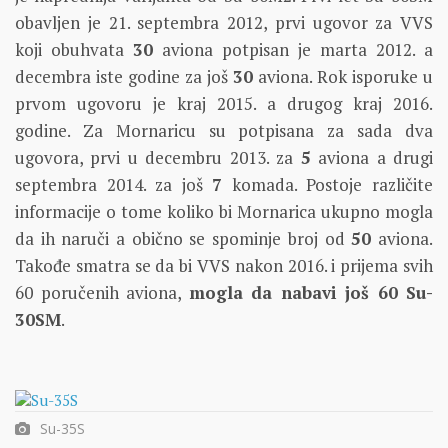
obavljen je 21. septembra 2012, prvi ugovor za VVS
koji obuhvata
30
aviona potpisan je marta 2012. a
decembra iste godine za još
30
aviona. Rok isporuke u
prvom ugovoru je kraj 2015. a drugog kraj 2016.
godine. Za Mornaricu su potpisana za sada dva
ugovora, prvi u decembru 2013. za
5
aviona a drugi
septembra 2014. za još
7
komada. Postoje različite
informacije o tome koliko bi Mornarica ukupno mogla
da ih naruči a obično se spominje broj od
50
aviona.
Takođe smatra se da bi VVS nakon 2016. i prijema svih
60 poručenih aviona,
mogla da nabavi još 60 Su-
30SM
.
Su-35S