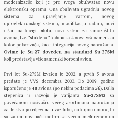
modernizacije koji je pre svega obuhvatao novu
elektronsku opremu. Ona obuhvata ugradnju novog
sistema za upravljanje vatrom, novog
optoelektronskog sistema, modifikaciju radara, novi
nišan na kacigi pilota, novi sistem za samozaštitu
aviona, tzv. ’’staklenu’’ kabinu sa 4 nova višenamenska
kolor pokazivača, kao i integraciju novog naoružanja.
Ovime je Su-27 doveden na standard Su-27SM
koji predstavlja višenamenski borbeni avion.
Prvi let Su-27SM izvršen je 2002. a prvih 5 avona
predato je VVS decembra 2003. Do 2009. godine
isporučeno je
48
aviona (po nekim podacima
56
). Dalja
stepenica u razvoju je varijanta
Su-27SM3
sa
povećanom nosivošću većeg asortimana naoružanja
za dejstvo po ciljevima u vazduhu, na kopnu i moru, tu
su zatim novi jači motori sa većim međuremontim