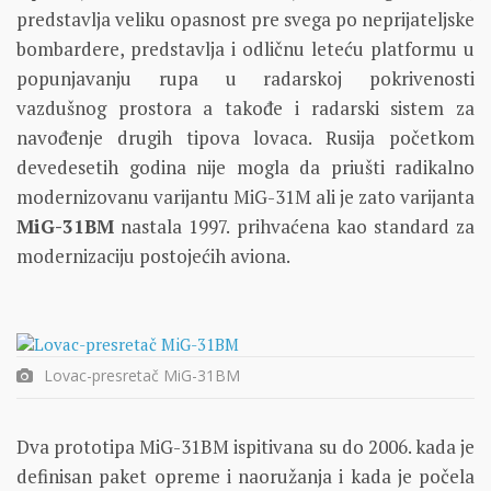
predstavlja veliku opasnost pre svega po neprijateljske
bombardere, predstavlja i odličnu leteću platformu u
popunjavanju rupa u radarskoj pokrivenosti
vazdušnog prostora a takođe i radarski sistem za
navođenje drugih tipova lovaca. Rusija početkom
devedesetih godina nije mogla da priušti radikalno
modernizovanu varijantu MiG-31M ali je zato varijanta
MiG-31BM
nastala 1997. prihvaćena kao standard za
modernizaciju postojećih aviona.
Lovac-presretač MiG-31BM
Dva prototipa MiG-31BM ispitivana su do 2006. kada je
definisan paket opreme i naoružanja i kada je počela