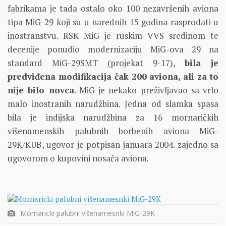
fabrikama je tada ostalo oko 100 nezavršenih aviona
tipa MiG-29 koji su u narednih 15 godina rasprodati u
inostranstvu. RSK MiG je ruskim VVS sredinom te
decenije ponudio modernizaciju MiG-ova 29 na
standard MiG-29SMT (projekat 9-17),
bila je
predviđena modifikacija čak 200 aviona, ali za to
nije bilo novca
. MiG je nekako preživljavao sa vrlo
malo inostranih narudžbina. Jedna od slamka spasa
bila je indijska narudžbina za 16 mornaričkih
višenamenskih palubnih borbenih aviona MiG-
29K/KUB, ugovor je potpisan januara 2004. zajedno sa
ugovorom o kupovini nosača aviona.
Mornaricki palubni višenamesnki MiG-29K