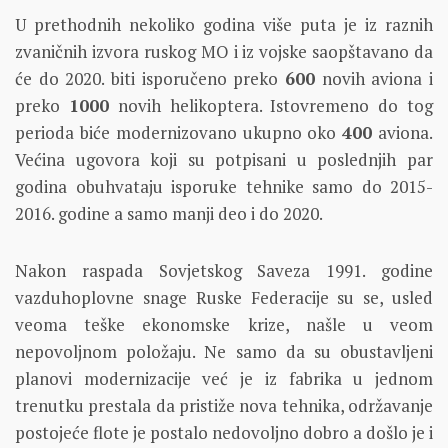
U prethodnih nekoliko godina više puta je iz raznih
zvaničnih izvora ruskog MO i iz vojske saopštavano da
će do 2020. biti isporučeno preko
600
novih aviona i
preko
1000
novih helikoptera. Istovremeno do tog
perioda biće modernizovano ukupno oko
400
aviona.
Većina ugovora koji su potpisani u poslednjih par
godina obuhvataju isporuke tehnike samo do 2015-
2016. godine a samo manji deo i do 2020.
Nakon raspada Sovjetskog Saveza 1991. godine
vazduhoplovne snage Ruske Federacije su se, usled
veoma teške ekonomske krize, našle u veom
nepovoljnom položaju. Ne samo da su obustavljeni
planovi modernizacije već je iz fabrika u jednom
trenutku prestala da pristiže nova tehnika, održavanje
postojeće flote je postalo nedovoljno dobro a došlo je i