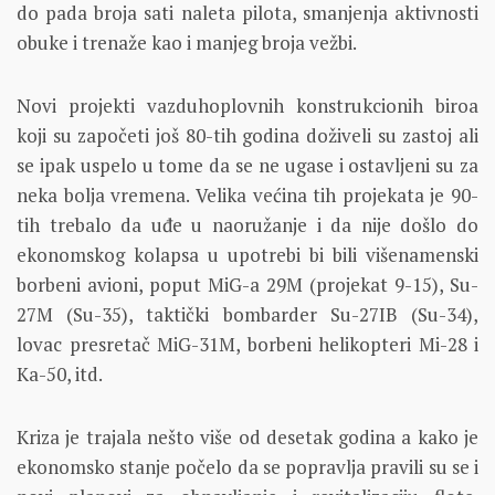
do pada broja sati naleta pilota, smanjenja aktivnosti
obuke i trenaže kao i manjeg broja vežbi.
Novi projekti vazduhoplovnih konstrukcionih biroa
koji su započeti još 80-tih godina doživeli su zastoj ali
se ipak uspelo u tome da se ne ugase i ostavljeni su za
neka bolja vremena. Velika većina tih projekata je 90-
tih trebalo da uđe u naoružanje i da nije došlo do
ekonomskog kolapsa u upotrebi bi bili višenamenski
borbeni avioni, poput MiG-a 29M (projekat 9-15), Su-
27M (Su-35), taktički bombarder Su-27IB (Su-34),
lovac presretač MiG-31M, borbeni helikopteri Mi-28 i
Ka-50, itd.
Kriza je trajala nešto više od desetak godina a kako je
ekonomsko stanje počelo da se popravlja pravili su se i