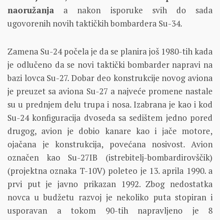
naoružanja
a nakon isporuke svih do sada
ugovorenih novih taktičkih bombardera Su-34.
Zamena Su-24 počela je da se planira još 1980-tih kada
je odlučeno da se novi taktički bombarder napravi na
bazi lovca Su-27. Dobar deo konstrukcije novog aviona
je preuzet sa aviona Su-27 a najveće promene nastale
su u prednjem delu trupa i nosa. Izabrana je kao i kod
Su-24 konfiguracija dvoseda sa sedištem jedno pored
drugog, avion je dobio kanare kao i jače motore,
ojačana je konstrukcija, povećana nosivost. Avion
označen kao Su-27IB (istrebitelj-bombardirovščik)
(projektna oznaka T-10V) poleteo je 13. aprila 1990. a
prvi put je javno prikazan 1992. Zbog nedostatka
novca u budžetu razvoj je nekoliko puta stopiran i
usporavan a tokom 90-tih napravljeno je 8