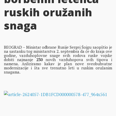
ruskih oružanih
snaga
BEOGRAD – Ministar odbrane Rusije Sergej Šojgu saopštio je
na sastanku tog ministarstva 2. septembra da će do kraja ove
godine, vazduhoplovne snage svih rodova ruske vojske
dobiti najmanje
230
novih vazduhopova svih tipova i
namena. Anliziramo kakav je plan nove sveobuhvatne
modernizacije i šta sve trenutno leti u ruskim oružanim
snagama.