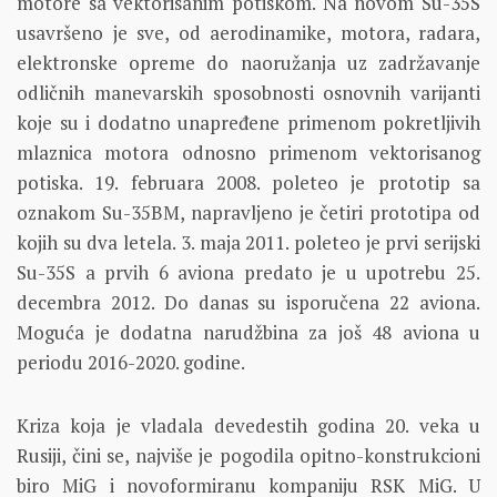
motore sa vektorisanim potiskom. Na novom Su-35S
usavršeno je sve, od aerodinamike, motora, radara,
elektronske opreme do naoružanja uz zadržavanje
odličnih manevarskih sposobnosti osnovnih varijanti
koje su i dodatno unapređene primenom pokretljivih
mlaznica motora odnosno primenom vektorisanog
potiska. 19. februara 2008. poleteo je prototip sa
oznakom Su-35BM, napravljeno je četiri prototipa od
kojih su dva letela. 3. maja 2011. poleteo je prvi serijski
Su-35S a prvih 6 aviona predato je u upotrebu 25.
decembra 2012. Do danas su isporučena 22 aviona.
Moguća je dodatna narudžbina za još 48 aviona u
periodu 2016-2020. godine.
Kriza koja je vladala devedestih godina 20. veka u
Rusiji, čini se, najviše je pogodila opitno-konstrukcioni
biro MiG i novoformiranu kompaniju RSK MiG. U