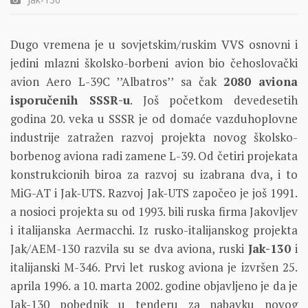
Dugo vremena je u sovjetskim/ruskim VVS osnovni i
jedini mlazni školsko-borbeni avion bio čehoslovački
avion Aero L-39C ’’Albatros’’ sa čak
2080 aviona
isporučenih SSSR-u
. Još početkom devedesetih
godina 20. veka u SSSR je od domaće vazduhoplovne
industrije zatražen razvoj projekta novog školsko-
borbenog aviona radi zamene L-39. Od četiri projekata
konstrukcionih biroa za razvoj su izabrana dva, i to
MiG-AT i Jak-UTS. Razvoj Jak-UTS započeo je još 1991.
a nosioci projekta su od 1993. bili ruska firma Jakovljev
i italijanska Aermacchi. Iz rusko-italijanskog projekta
Jak/AEM-130 razvila su se dva aviona, ruski
Jak-130
i
italijanski M-346. Prvi let ruskog aviona je izvršen 25.
aprila 1996. a 10. marta 2002. godine objavljeno je da je
Jak-130 pobednik u tenderu za nabavku novog