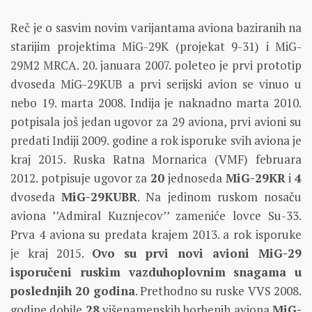
Reč je o sasvim novim varijantama aviona baziranih na
starijim projektima MiG-29K (projekat 9-31) i MiG-
29M2 MRCA. 20. januara 2007. poleteo je prvi prototip
dvoseda MiG-29KUB a prvi serijski avion se vinuo u
nebo 19. marta 2008. Indija je naknadno marta 2010.
potpisala još jedan ugovor za 29 aviona, prvi avioni su
predati Indiji 2009. godine a rok isporuke svih aviona je
kraj 2015. Ruska Ratna Mornarica (VMF) februara
2012. potpisuje ugovor za
20
jednoseda
MiG-29KR
i
4
dvoseda
MiG-29KUBR
. Na jedinom ruskom nosaču
aviona ’’Admiral Kuznjecov’’ zameniće lovce Su-33.
Prva 4 aviona su predata krajem 2013. a rok isporuke
je kraj 2015.
Ovo su prvi novi avioni MiG-29
isporučeni ruskim vazduhoplovnim snagama u
poslednjih 20 godina
. Prethodno su ruske VVS 2008.
godine dobile
28
višenamenskih borbenih aviona
MiG-