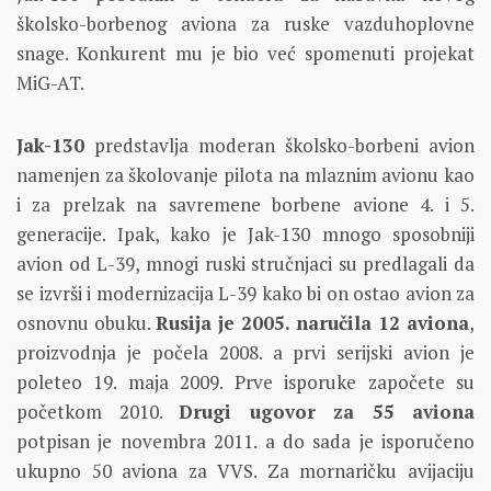
školsko-borbenog aviona za ruske vazduhoplovne
snage. Konkurent mu je bio već spomenuti projekat
MiG-AT.
Jak-130
predstavlja moderan školsko-borbeni avion
namenjen za školovanje pilota na mlaznim avionu kao
i za prelzak na savremene borbene avione 4. i 5.
generacije. Ipak, kako je Jak-130 mnogo sposobniji
avion od L-39, mnogi ruski stručnjaci su predlagali da
se izvrši i modernizacija L-39 kako bi on ostao avion za
osnovnu obuku.
Rusija je 2005. naručila 12 aviona
,
proizvodnja je počela 2008. a prvi serijski avion je
poleteo 19. maja 2009. Prve isporuke započete su
početkom 2010.
Drugi ugovor za 55 aviona
potpisan je novembra 2011. a do sada je isporučeno
ukupno 50 aviona za VVS. Za mornaričku avijaciju