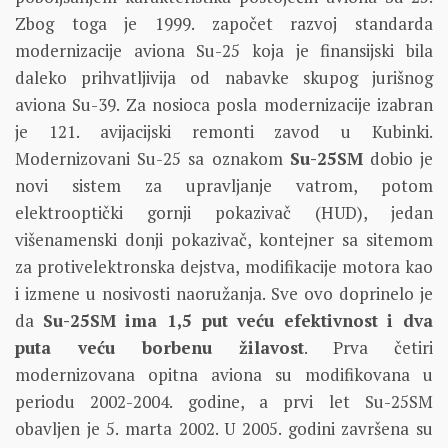
Zbog toga je 1999. započet razvoj standarda
modernizacije aviona Su-25 koja je finansijski bila
daleko prihvatljivija od nabavke skupog jurišnog
aviona Su-39. Za nosioca posla modernizacije izabran
je 121. avijacijski remonti zavod u Kubinki.
Modernizovani Su-25 sa oznakom
Su-25SM
dobio je
novi sistem za upravljanje vatrom, potom
elektrooptički gornji pokazivač (HUD), jedan
višenamenski donji pokazivač, kontejner sa sitemom
za protivelektronska dejstva, modifikacije motora kao
i izmene u nosivosti naoružanja. Sve ovo doprinelo je
da
Su-25SM ima 1,5 put veću efektivnost i dva
puta veću borbenu žilavost
. Prva četiri
modernizovana opitna aviona su modifikovana u
periodu 2002-2004. godine, a prvi let Su-25SM
obavljen je 5. marta 2002. U 2005. godini završena su