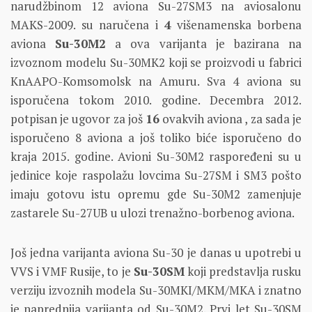
narudžbinom 12 aviona Su-27SM3 na aviosalonu
MAKS-2009. su naručena i
4
višenamenska borbena
aviona
Su-30M2
a ova varijanta je bazirana na
izvoznom modelu Su-30MK2 koji se proizvodi u fabrici
KnAAPO-Komsomolsk na Amuru. Sva 4 aviona su
isporučena tokom 2010. godine. Decembra 2012.
potpisan je ugovor za još
16
ovakvih aviona , za sada je
isporučeno 8 aviona a još toliko biće isporučeno do
kraja 2015. godine. Avioni Su-30M2 raspoređeni su u
jedinice koje raspolažu lovcima Su-27SM i SM3 pošto
imaju gotovu istu opremu gde Su-30M2 zamenjuje
zastarele Su-27UB u ulozi trenažno-borbenog aviona.
Još jedna varijanta aviona Su-30 je danas u upotrebi u
VVS i VMF Rusije, to je
Su-30SM
koji predstavlja rusku
verziju izvoznih modela Su-30MKI/MKM/MKA i znatno
je naprednija varijanta od Su-30M2. Prvi let Su-30SM