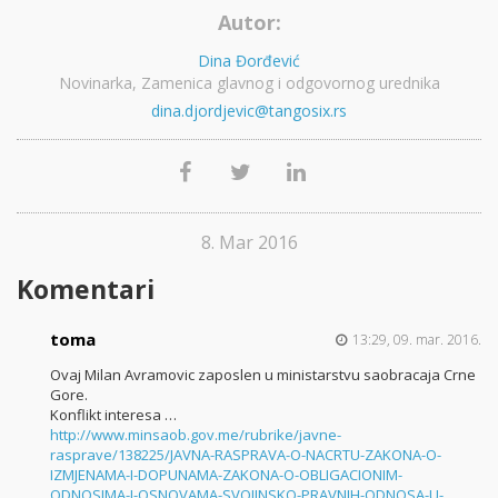
Autor:
Dina Đorđević
Novinarka, Zamenica glavnog i odgovornog urednika
dina.djordjevic@tangosix.rs
8. Mar 2016
Komentari
toma
13:29, 09. mar. 2016.
Ovaj Milan Avramovic zaposlen u ministarstvu saobracaja Crne
Gore.
Konflikt interesa …
http://www.minsaob.gov.me/rubrike/javne-
rasprave/138225/JAVNA-RASPRAVA-O-NACRTU-ZAKONA-O-
IZMJENAMA-I-DOPUNAMA-ZAKONA-O-OBLIGACIONIM-
ODNOSIMA-I-OSNOVAMA-SVOJINSKO-PRAVNIH-ODNOSA-U-