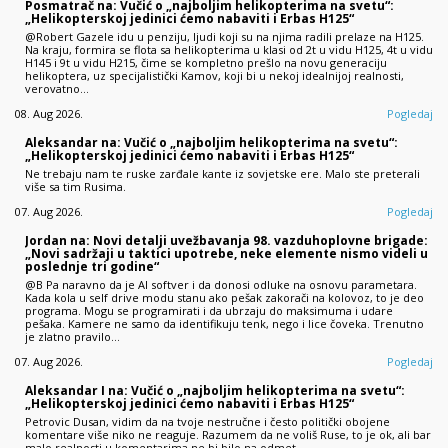
Posmatrač na: Vučić o „najboljim helikopterima na svetu“:
„Helikopterskoj jedinici ćemo nabaviti i Erbas H125“
@Robert Gazele idu u penziju, ljudi koji su na njima radili prelaze na H125.
Na kraju, formira se flota sa helikopterima u klasi od 2t u vidu H125, 4t u vidu
H145 i 9t u vidu H215, čime se kompletno prešlo na novu generaciju
helikoptera, uz specijalistički Kamov, koji bi u nekoj idealnijoj realnosti,
verovatno…
08. Aug 2026.
Pogledaj
Aleksandar na: Vučić o „najboljim helikopterima na svetu“:
„Helikopterskoj jedinici ćemo nabaviti i Erbas H125“
Ne trebaju nam te ruske zarđale kante iz sovjetske ere. Malo ste preterali
više sa tim Rusima.
07. Aug 2026.
Pogledaj
Jordan na: Novi detalji uvežbavanja 98. vazduhoplovne brigade:
„Novi sadržaji u taktici upotrebe, neke elemente nismo videli u
poslednje tri godine“
@B Pa naravno da je AI softver i da donosi odluke na osnovu parametara.
Kada kola u self drive modu stanu ako pešak zakorači na kolovoz, to je deo
programa. Mogu se programirati i da ubrzaju do maksimuma i udare
pešaka. Kamere ne samo da identifikuju tenk, nego i lice čoveka. Trenutno
je zlatno pravilo…
07. Aug 2026.
Pogledaj
Aleksandar I na: Vučić o „najboljim helikopterima na svetu“:
„Helikopterskoj jedinici ćemo nabaviti i Erbas H125“
Petrovic Dusan, vidim da na tvoje nestručne i često politički obojene
komentare više niko ne reaguje. Razumem da ne voliš Ruse, to je ok, ali bar
malo realnosti u komentarima ne bi bilo na odmet.