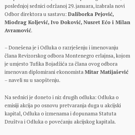
poslednjoj sednici održanoj 29. januara, izabrala novi
Odbor direktora u sastavu:
Daliborka Pejović,
Miodrag Koljević, Ivo Đoković, Nusret Ećo i Milan
Avramović
.
– Donešena je i Odluka o razrješenju i imenovanju
člana Revizorskog odbora Montenegro erlajnsa, kojom
je umjesto Tufika Bojadžića za člana ovog odbora
imenovan diplomirani ekonomista
Mitar Matijašević
– naveli su u saopštenju.
Na sednici je doneto i niz drugih odluka: Odluka o
emisiji akcija po osnovu pretvaranja duga u akcijski
kapital, Odluka o izmenama i dopunama Statuta
Društva i Odluka o povećanju akcijskog kapitala.