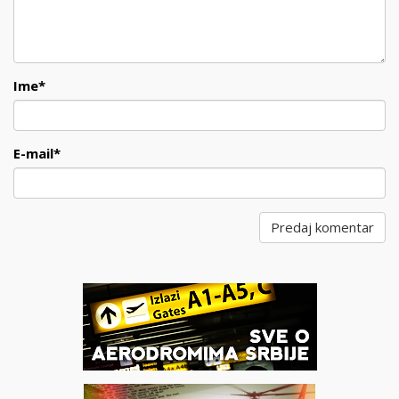
Ime
*
E-mail
*