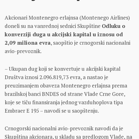
Akcionari Montenegro erlajnsa (Montenego Airlines)
doneli su na vanrednoj sednici Skupštine
Odluku o
konverziji duga u akcijski kapital u iznosu od
2,09 miliona evra
, saopštio je crnogorski nacionalni
avio-prevoznik.
– Ukupan dug koji se konvertuje u akcijski kapital
Društva iznosi 2.096.819,73 evra, a nastao je
preuzimanjem obaveza Montenegro erlajnsa prema
brazilskoj banci BNDES od strane Vlade Crne Gore,
koje se tiču finansiranja jednog vazduhoplova tipa
Embraer E 195 – navodi se u saopštenju.
Crnogorski nacionalni avio-prevoznik navodi da je
Skupština akcionara, u skladu sa predlogom Vlade, na