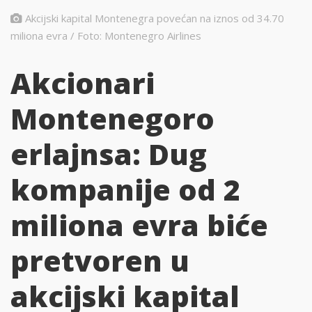
Akcijski kapital Montenegra povećan na iznos od 34.70
miliona evra / Foto: Montenegro Airlines
Akcionari
Montenegoro
erlajnsa: Dug
kompanije od 2
miliona evra biće
pretvoren u
akcijski kapital