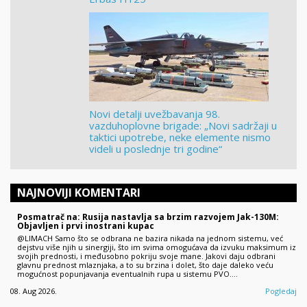
Novi detalji uvežbavanja 98.
vazduhoplovne brigade: „Novi sadržaji u
taktici upotrebe, neke elemente nismo
videli u poslednje tri godine“
NAJNOVIJI KOMENTARI
Posmatrač na: Rusija nastavlja sa brzim razvojem Jak-130M:
Objavljen i prvi inostrani kupac
@LIMACH Samo što se odbrana ne bazira nikada na jednom sistemu, već
dejstvu više njih u sinergiji, što im svima omogućava da izvuku maksimum iz
svojih prednosti, i međusobno pokriju svoje mane. Jakovi daju odbrani
glavnu prednost mlaznjaka, a to su brzina i dolet, što daje daleko veću
mogućnost popunjavanja eventualnih rupa u sistemu PVO.…
08. Aug 2026.
Pogledaj