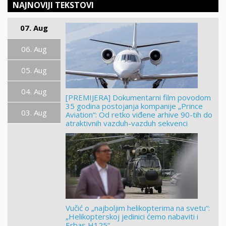
NAJNOVIJI TEKSTOVI
07. Aug
06. Aug
05. Aug
04. Aug
[PREMIJERA] Dokumentarni film povodom
35 godina postojanja kompanije „Prince
03. Aug
Aviation“: Od retko viđene arhive 90-tih do
atraktivnih vazduh-vazduh sekvenci
Vučić o „najboljim helikopterima na svetu“:
„Helikopterskoj jedinici ćemo nabaviti i
Erbas H125“