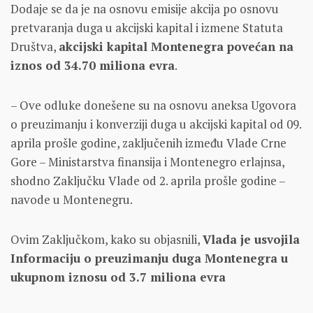
Dodaje se da je na osnovu emisije akcija po osnovu
pretvaranja duga u akcijski kapital i izmene Statuta
Društva,
akcijski kapital Montenegra povećan na
iznos od 34.70 miliona evra
.
– Ove odluke donešene su na osnovu aneksa Ugovora
o preuzimanju i konverziji duga u akcijski kapital od 09.
aprila prošle godine, zaključenih između Vlade Crne
Gore – Ministarstva finansija i Montenegro erlajnsa,
shodno Zaključku Vlade od 2. aprila prošle godine –
navode u Montenegru.
Ovim Zaključkom, kako su objasnili,
Vlada je usvojila
Informaciju o preuzimanju duga Montenegra u
ukupnom iznosu od 3.7 miliona evra