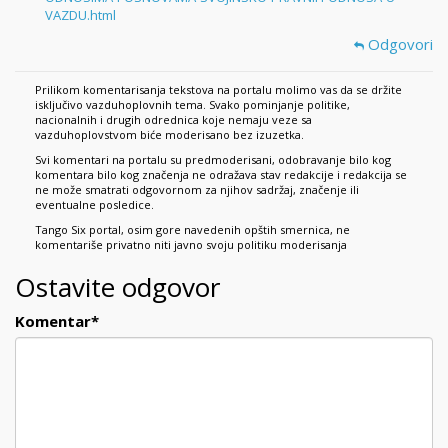
VAZDU.html
Odgovori
Prilikom komentarisanja tekstova na portalu molimo vas da se držite
isključivo vazduhoplovnih tema. Svako pominjanje politike,
nacionalnih i drugih odrednica koje nemaju veze sa
vazduhoplovstvom biće moderisano bez izuzetka.
Svi komentari na portalu su predmoderisani, odobravanje bilo kog
komentara bilo kog značenja ne odražava stav redakcije i redakcija se
ne može smatrati odgovornom za njihov sadržaj, značenje ili
eventualne posledice.
Tango Six portal, osim gore navedenih opštih smernica, ne
komentariše privatno niti javno svoju politiku moderisanja
Ostavite odgovor
Komentar
*