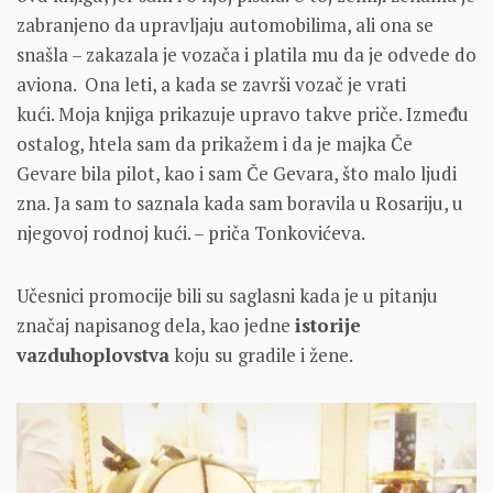
zabranjeno da upravljaju automobilima, ali ona se
snašla – zakazala je vozača i platila mu da je odvede do
aviona. Ona leti, a kada se završi vozač je vrati
kući. Moja knjiga prikazuje upravo takve priče. Između
ostalog, htela sam da prikažem i da je majka Če
Gevare bila pilot, kao i sam Če Gevara, što malo ljudi
zna. Ja sam to saznala kada sam boravila u Rosariju, u
njegovoj rodnoj kući. – priča Tonkovićeva.
Učesnici promocije bili su saglasni kada je u pitanju
značaj napisanog dela, kao jedne
istorije
vazduhoplovstva
koju su gradile i žene.