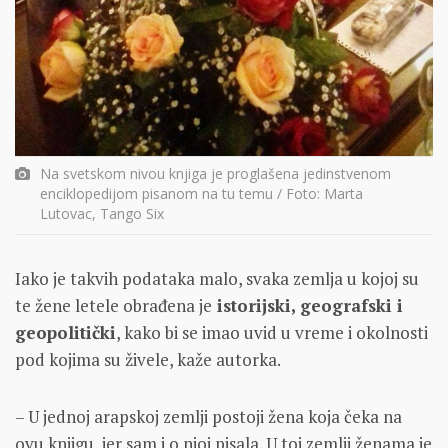
Na svetskom nivou knjiga je proglašena jedinstvenom
enciklopedijom pisanom na tu temu / Foto: Marta
Lutovac, Tango Six
Iako je takvih podataka malo, svaka zemlja u kojoj su
te žene letele obrađena je
istorijski, geografski i
geopolitički
, kako bi se imao uvid u vreme i okolnosti
pod kojima su živele, kaže autorka.
– U jednoj arapskoj zemlji postoji žena koja čeka na
ovu knjigu, jer sam i o njoj pisala. U toj zemlji ženama je