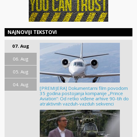
NAJNOVIJI TEKSTOVI
07. Aug
06. Aug
05. Aug
04. Aug
[PREMIJERA] Dokumentarni film povodom
35 godina postojanja kompanije „Prince
Aviation“: Od retko viđene arhive 90-tih do
atraktivnih vazduh-vazduh sekvenci