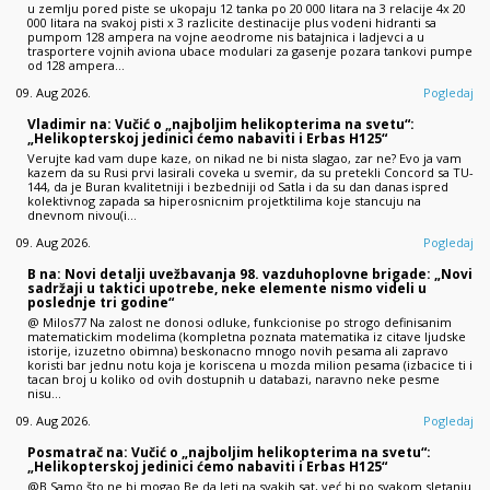
u zemlju pored piste se ukopaju 12 tanka po 20 000 litara na 3 relacije 4x 20
000 litara na svakoj pisti x 3 razlicite destinacije plus vodeni hidranti sa
pumpom 128 ampera na vojne aeodrome nis batajnica i ladjevci a u
trasportere vojnih aviona ubace modulari za gasenje pozara tankovi pumpe
od 128 ampera…
09. Aug 2026.
Pogledaj
Vladimir na: Vučić o „najboljim helikopterima na svetu“:
„Helikopterskoj jedinici ćemo nabaviti i Erbas H125“
Verujte kad vam dupe kaze, on nikad ne bi nista slagao, zar ne? Evo ja vam
kazem da su Rusi prvi lasirali coveka u svemir, da su pretekli Concord sa TU-
144, da je Buran kvalitetniji i bezbedniji od Satla i da su dan danas ispred
kolektivnog zapada sa hiperosnicnim projetktilima koje stancuju na
dnevnom nivou(i…
09. Aug 2026.
Pogledaj
B na: Novi detalji uvežbavanja 98. vazduhoplovne brigade: „Novi
sadržaji u taktici upotrebe, neke elemente nismo videli u
poslednje tri godine“
@ Milos77 Na zalost ne donosi odluke, funkcionise po strogo definisanim
matematickim modelima (kompletna poznata matematika iz citave ljudske
istorije, izuzetno obimna) beskonacno mnogo novih pesama ali zapravo
koristi bar jednu notu koja je koriscena u mozda milion pesama (izbacice ti i
tacan broj u koliko od ovih dostupnih u databazi, naravno neke pesme
nisu…
09. Aug 2026.
Pogledaj
Posmatrač na: Vučić o „najboljim helikopterima na svetu“:
„Helikopterskoj jedinici ćemo nabaviti i Erbas H125“
@B Samo što ne bi mogao Be da leti na svakih sat, već bi po svakom sletanju