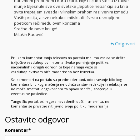
harizmom prepunom i dara i čara. Nije ni čudo što su iz takve
munje bljesnule sve ove svetske „lepotice neba“ čija su krila
svita treptajem zvezda i vilinskim prahom razlivenim između
Vaših prstiju, a sve nekako i mitski ali i čvrsto usnopljeno
poetikom reči među ovim koricama
Srećno do nove knjige!
Milašin Radović
Odgovori
Prilikom komentarisanja tekstova na portalu molimo vas da se držite
isključivo vazduhoplovnih tema. Svako pominjanje politike,
nacionalnih i drugih odrednica koje nemaju veze sa
vazduhoplovstvom biće moderisano bez izuzetka.
Svi komentari na portalu su predmoderisani, odobravanje bilo kog
komentara bilo kog značenja ne odražava stav redakcije i redakcija se
ne može smatrati odgovornom za njihov sadržaj, značenje ili
eventualne posledice.
Tango Six portal, osim gore navedenih opštih smernica, ne
komentariše privatno niti javno svoju politiku moderisanja
Ostavite odgovor
Komentar
*