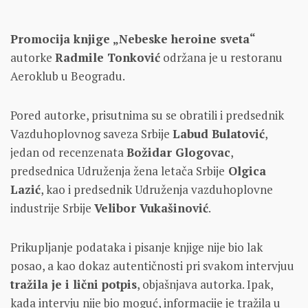
Promocija knjige „Nebeske heroine sveta“
autorke
Radmile Tonković
održana je u restoranu
Aeroklub u Beogradu.
Pored autorke, prisutnima su se obratili i predsednik
Vazduhoplovnog saveza Srbije
Labud Bulatović
,
jedan od recenzenata
Božidar Glogovac
,
predsednica Udruženja žena letača Srbije
Olgica
Lazić
, kao i predsednik Udruženja vazduhoplovne
industrije Srbije
Velibor Vukašinović
.
Prikupljanje podataka i pisanje knjige nije bio lak
posao, a kao dokaz autentičnosti pri svakom intervjuu
tražila je i lični potpis
, objašnjava autorka. Ipak,
kada intervju nije bio moguć, informacije je tražila u