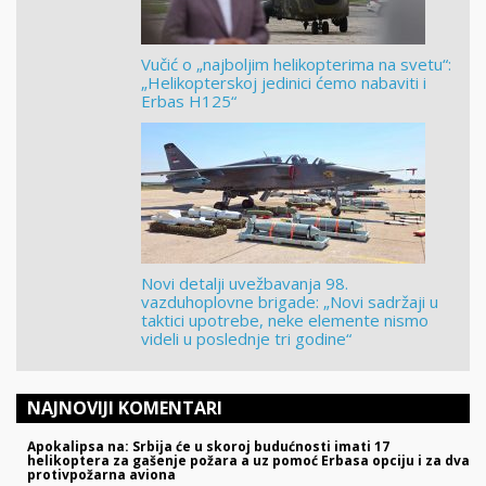
Vučić o „najboljim helikopterima na svetu“:
„Helikopterskoj jedinici ćemo nabaviti i
Erbas H125“
Novi detalji uvežbavanja 98.
vazduhoplovne brigade: „Novi sadržaji u
taktici upotrebe, neke elemente nismo
videli u poslednje tri godine“
NAJNOVIJI KOMENTARI
Apokalipsa na: Srbija će u skoroj budućnosti imati 17
helikoptera za gašenje požara a uz pomoć Erbasa opciju i za dva
protivpožarna aviona