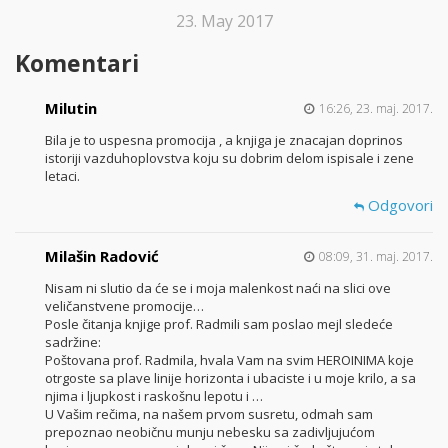
23. May 2017
Komentari
Milutin
16:26, 23. maj. 2017.
Bila je to uspesna promocija , a knjiga je znacajan doprinos
istoriji vazduhoplovstva koju su dobrim delom ispisale i zene
letaci.
Odgovori
Milašin Radović
08:09, 31. maj. 2017.
Nisam ni slutio da će se i moja malenkost naći na slici ove
veličanstvene promocije…
Posle čitanja knjige prof. Radmili sam poslao mejl sledeće
sadržine:
Poštovana prof. Radmila, hvala Vam na svim HEROINIMA koje
otrgoste sa plave linije horizonta i ubaciste i u moje krilo, a sa
njima i ljupkost i raskošnu lepotu i …
U Vašim rečima, na našem prvom susretu, odmah sam
prepoznao neobičnu munju nebesku sa zadivljujućom