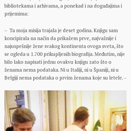
bibliotekama i arhivama, a ponekad i na događajima i
prijemima:
– Ta moja misija trajala je deset godina. Knjigu sam
koncipirala na način da prikažem prve, najvažnije i
najuspešnije žene svakog kontinenta ovoga sveta, što
se ogleda u 1.700 prikupljenih biografija. Međutim, nije
bilo lako napisati jednu ovakvu knjigu zato što o
ženama nema podataka. Ni u Italiji, ni u Španiji, ni u
Belgiji nema podataka o prvim ženama koje su letele. –