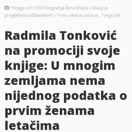
"Knjiga od 1.700 biografija žena letača u Rusiji je
proglašena udžbenikom" / Foto: Marta Lutovac, Tango Six
Radmila Tonković
na promociji svoje
knjige: U mnogim
zemljama nema
nijednog podatka o
prvim ženama
letačima