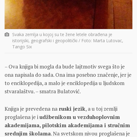
Svaka zemlja u kojoj su te žene letele obrađena je
istorijski, geografski i geopolitički / Foto: Marta Lutovac,
Tango Six
– Ova knjiga bi mogla da bude lajtmotiv svega što je
ona napisala do sada. Ona ima posebno značenje, jer je
to enciklopedija, a malo je enciklopedija u ljudskom
stvaralaštvu. – smatra Bulatović.
Knjiga je prevedena na
ruski jezik
, a u toj zemlji
proglašena je i
udžbenikom u vezduhoplovnim
akademijama, pilotskim akademijama i stručnim
srednjim školama
. Na svetskom nivou proglašena je