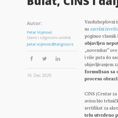
Bulat, CINS i da
Vazduhoplovni is
Autor:
su
završni izvešt
Petar Vojinovic
poginuo vlasnik l
Glavni i odgovorni urednik
objavljen nepo
petar.vojinovic@tangosix.rs
„novembar“ ove g
i više puta do s
objavljivanjem za
formulisan sa 
16. Dec 2020
procesu obrazl
CINS (Centar za i
avion bio tehnič
sertifikat za ak
telu utvrđeno 