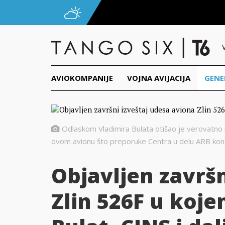
AVIOKOMPANIJE
VOJNA AVIJACIJA
GENE
Odlaskom Vladimira Bulata otišao je verovatno i 
ovom avionu što preporuke Centra u delu ARB kontro
Objavljen završn
Zlin 526F u koj