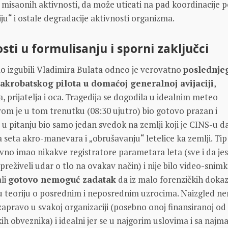
misaonih aktivnosti, da može uticati na pad koordinacije p
ju“ i ostale degradacije aktivnosti organizma.
ti u formulisanju i sporni zaključci
o izgubili Vladimira Bulata odneo je verovatno
poslednje
 akrobatskog pilota u domaćoj generalnoj avijaciji
,
, prijatelja i oca. Tragedija se dogodila u idealnim meteo
om je u tom trenutku (08:30 ujutro) bio gotovo prazan i
e u pitanju bio samo jedan svedok na zemlji koji je CINS-u d
 seta akro-manevara i „obrušavanju“ letelice ka zemlji. Tip
ravno imao nikakve registratore parametara leta (sve i da je
bi preživeli udar o tlo na ovakav način) i nije bilo video-snimk
ali
gotovo nemoguć zadatak
da iz malo forenzičkih doka
vu teoriju o posrednim i neposrednim uzrocima. Naizgled n
 zapravo u svakoj organizaciji (posebno onoj finansiranoj od
ih obveznika) i idealni jer se u najgorim uslovima i sa najm