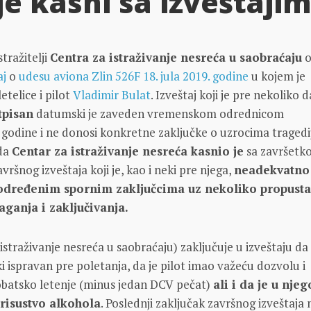
lje kasni sa izveštaji
tražitelji
Centra za istraživanje nesreća u saobraćaju
o
aj
o
udesu aviona Zlin 526F 18. jula 2019. godine
u kojem je
etelice i pilot
Vladimir Bulat
. Izveštaj koji je pre nekoliko 
tpisan
datumski je zaveden vremenskom odrednicom
odine i ne donosi konkretne zaključke o uzrocima tragedi
ada
Centar za istraživanje nesreća kasnio je
sa završetk
vršnog izveštaja koji je, kao i neki pre njega,
neadekvatno
određenim spornim zaključcima uz nekoliko propusta
aganja i zaključivanja.
straživanje nesreća u saobraćaju) zaključuje u izveštaju da 
ki ispravan pre poletanja, da je pilot imao važeću dozvolu i
robatsko letenje (minus jedan DCV pečat)
ali i da je u nj
prisustvo alkohola
. Poslednji zaključak završnog izveštaja