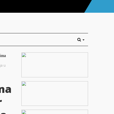
ja u
ona
r