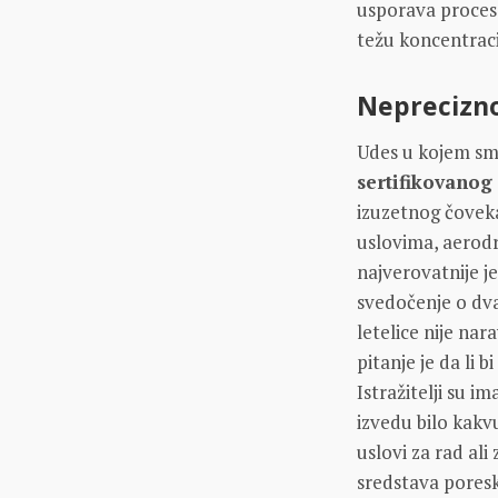
usporava proces 
težu koncentraci
Nepreciznos
Udes u kojem sm
sertifikovanog
izuzetnog čoveka
uslovima, aerodr
najverovatnije j
svedočenje o dva
letelice nije na
pitanje je da li 
Istražitelji su im
izvedu bilo kak
uslovi za rad ali
sredstava poresk