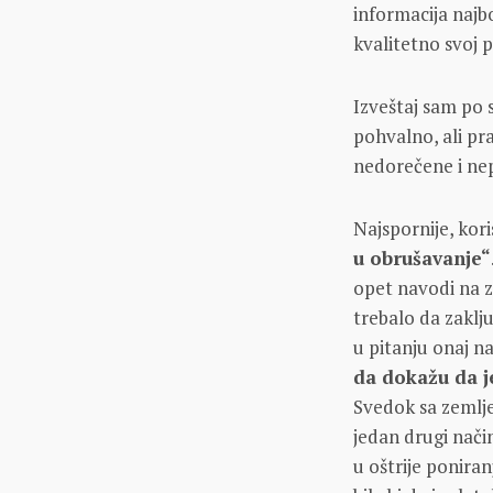
informacija najb
kvalitetno svoj p
Izveštaj sam po 
pohvalno, ali pr
nedorečene i ne
Najspornije, kori
u obrušavanje“
opet navodi na z
trebalo da zaklju
u pitanju onaj n
da dokažu da j
Svedok sa zemlje
jedan drugi nač
u oštrije poniran