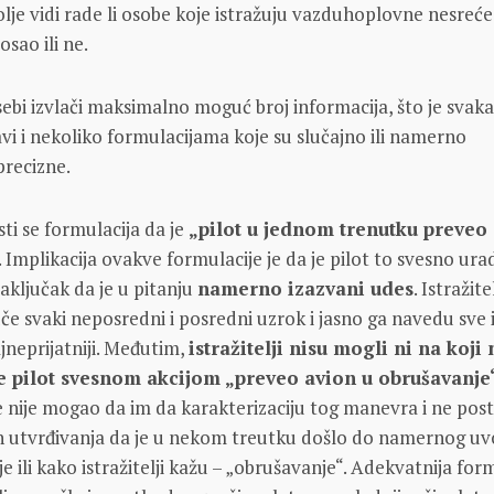
olje vidi rade li osobe koje istražuju vazduhoplovne nesreće
osao ili ne.
sebi izvlači maksimalno moguć broj informacija, što je svak
avi i nekoliko formulacijama koje su slučajno ili namerno
precizne.
sti se formulacija da je
„pilot u jednom trenutku preveo
. Implikacija ovakve formulacije je da je pilot to svesno ura
aključak da je u pitanju
namerno izazvani udes
. Istražitel
če svaki neposredni i posredni uzrok i jasno ga navedu sve i
ajneprijatniji. Međutim,
istražitelji nisu mogli ni na koji
e pilot svesnom akcijom „preveo avion u obrušavanje
 nije mogao da im da karakterizaciju tog manevra i ne posto
in utvrđivanja da je u nekom treutku došlo do namernog u
je ili kako istražitelji kažu – „obrušavanje“. Adekvatnija for