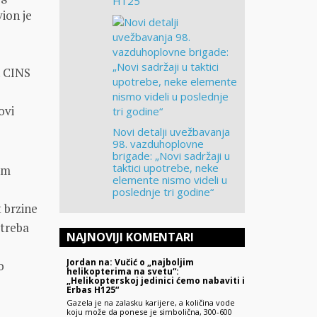
H125“
vion je
. CINS
ovi
Novi detalji uvežbavanja
98. vazduhoplovne
brigade: „Novi sadržaji u
taktici upotrebe, neke
kom
elemente nismo videli u
m
poslednje tri godine“
 brzine
 treba
NAJNOVIJI KOMENTARI
Jordan na: Vučić o „najboljim
o
helikopterima na svetu“:
„Helikopterskoj jedinici ćemo nabaviti i
Erbas H125“
Gazela je na zalasku karijere, a količina vode
koju može da ponese je simbolična, 300-600