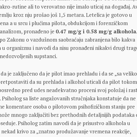
akro-rutine ali to verovatno nije imalo uticaj na događaj. A
mlju kroz nju prošao još 1,5 metara. Letelica je gotovo u
ena a u srcu i plućima pilota, obdukcijom i forenzičkom
 analizom, pronađeno je
0.47 mg/g i 0.58 mg/g alkohola
 po Zakonu o vazdušnom saobraćaju zabranjena bilo kakva
a u organizmu i navodi da nisu pronađeni nikakvi drugi trag
h nedozvoljenih supstanci.
da je zaključeno da je pilot imao prehladu i da se „sa veli
etpostaviti da su prehlada i alkohol uticali da pilot toko
eposredno pred udes neadekvatno proceni svoj položaj i rast
. Psiholog sa liste angažovanih stručnjaka konstatuje da ne
vne komentare osoba o pilotovom psihofizičkom stanju pre
može mnogo zaključiti bez prethodnih detaljnijih podataka 
oseduje. Psiholog zatim navodi da je prisustvo alkohola u
 nekad krivo za „znatno produžavanje vremena reakcije,