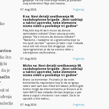
gadjanje. Pa me interesuje koliko je podesen
ovaj konkretno? Nije slot masina…
07. Aug 2026.
Pogledaj
B na: Novi detalji uvežbavanja 98.
vazduhoplovne brigade: „Novi sadržaji
u taktici upotrebe, neke elemente
ako
nismo videli u poslednje tri godine“
Pitaj bilo koji AI da li moze da donosi
samostalno odluke? Znaci ukucaj prosto
pitanje "Da li mozes da donosis odluke?"
"Naravno, i nadajmo se u granicama koje su
mu ljudi zacrtali." upravo je tako i nije i nikada
nece biti niti moze biti drugacije. znaci
isporogramiran je da na osnovu slike u
 avion
odredjenim okolnostima…
dio što
07. Aug 2026.
Pogledaj
ji bi
Micko na: Novi detalji uvežbavanja 98.
vazduhoplovne brigade: „Novi sadržaji
 da je
u taktici upotrebe, neke elemente
nismo videli u poslednje tri godine“
 način
Bravo za komentar. Poznato je da ovde
“
.
komentarišu napravljeni koji bi da se igraju
rata (i sam sam kao mlad bio takav). Jedino gde
bismo mogli da intervenisemo je Kosovo al bi
ji ni
nam NATO kao nekada zbrisao avijaciju u par
dana a usput i mostove i sve ostalo. Da bi se
vođenja
upustili u bilo kakvu…
mulacija
07. Aug 2026.
Pogledaj