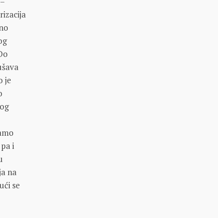
 –
rizacija
rno
og
 Do
rušava
o je
o
nog
namo
 pa i
u
ja na
ući se