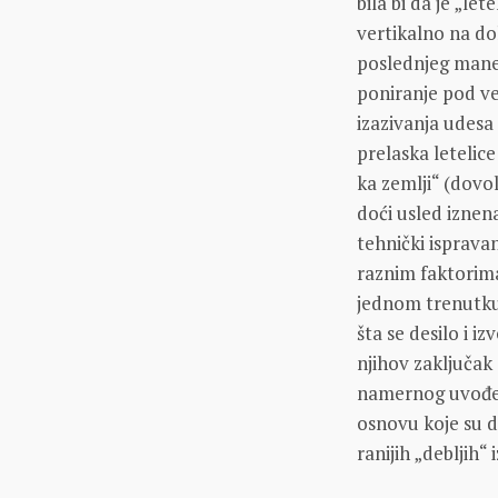
bila bi da je „le
vertikalno na do
poslednjeg manev
poniranje pod v
izazivanja udesa 
prelaska letelice
ka zemlji“ (dovo
doći usled iznen
tehnički isprava
raznim faktorima
jednom trenutku
šta se desilo i i
njihov zaključak
namernog uvođenj
osnovu koje su do
ranijih „debljih“