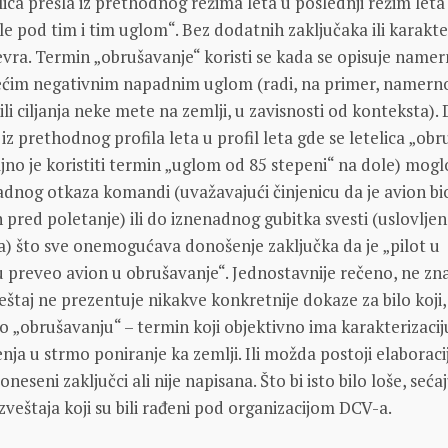
telica prešla iz prethodnog režima leta u poslednji režim leta
le pod tim i tim uglom“. Bez dodatnih zaključaka ili karakte
ra. Termin „obrušavanje“ koristi se kada se opisuje name
ećim negativnim napadnim uglom (radi, na primer, namern
ili ciljanja neke mete na zemlji, u zavisnosti od konteksta).
 iz prethodnog profila leta u profil leta gde se letelica „ob
ljno je koristiti termin „uglom od 85 stepeni“ na dole) mogl
adnog otkaza komandi (uvažavajući činjenicu da je avion bi
n pred poletanje) ili do iznenadnog gubitka svesti (uslovlje
) što sve onemogućava donošenje zaključka da je „pilot u
 preveo avion u obrušavanje“. Jednostavnije rečeno, ne z
zveštaj ne prezentuje nikakve konkretnije dokaze za bilo koji,
 o „obrušavanju“ – termin koji objektivno ima karakterizacij
a u strmo poniranje ka zemlji. Ili možda postoji elaboraci
neseni zaključci ali nije napisana. Što bi isto bilo loše, sećaj
 izveštaja koji su bili rađeni pod organizacijom DCV-a.