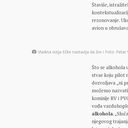
Štaviše, istražit
kontekstualizaci
rezonovanje. Uko
avion u obrušava
Vladina vizija Ečke nastavlja da živi / Foto: Petar
Što se alkohola 
stvar koju pilot
dozvoljava „ni p
možemo nazvat
komisije RV i PV
vođa vazduhoplo
alkohola
. „Sluč
njegovog trajanj