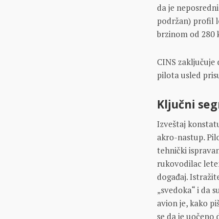
da je neposredn
podržan) profil 
brzinom od 280 k
CINS zaključuje
pilota usled pri
Ključni se
Izveštaj konstat
akro-nastup. Pil
tehnički ispravan
rukovodilac lete
događaj. Istraži
„svedoka“ i da 
avion je, kako pi
se da je uočeno