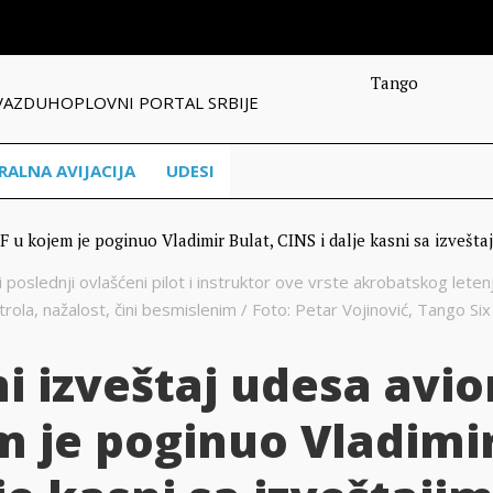
Tango
VAZDUHOPLOVNI PORTAL SRBIJE
RALNA AVIJACIJA
UDESI
poslednji ovlašćeni pilot i instruktor ove vrste akrobatskog leten
la, nažalost, čini besmislenim / Foto: Petar Vojinović, Tango Six
i izveštaj udesa avi
em je poginuo Vladimi