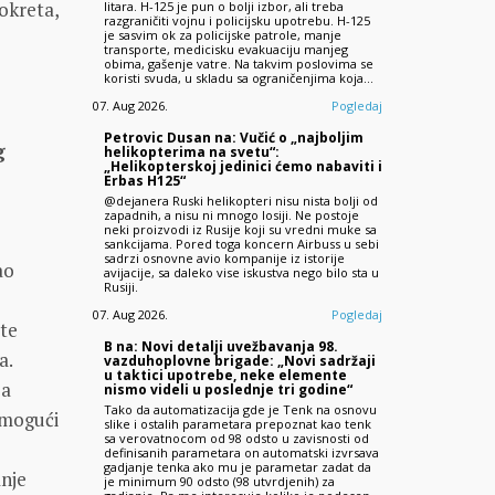
okreta,
litara. H-125 je pun o bolji izbor, ali treba
razgraničiti vojnu i policijsku upotrebu. H-125
je sasvim ok za policijske patrole, manje
transporte, medicisku evakuaciju manjeg
obima, gašenje vatre. Na takvim poslovima se
koristi svuda, u skladu sa ograničenjima koja…
07. Aug 2026.
Pogledaj
Petrovic Dusan na: Vučić o „najboljim
g
helikopterima na svetu“:
„Helikopterskoj jedinici ćemo nabaviti i
Erbas H125“
@dejanera Ruski helikopteri nisu nista bolji od
zapadnih, a nisu ni mnogo losiji. Ne postoje
neki proizvodi iz Rusije koji su vredni muke sa
sankcijama. Pored toga koncern Airbuss u sebi
sadrzi osnovne avio kompanije iz istorije
ao
avijacije, sa daleko vise iskustva nego bilo sta u
Rusiji.
07. Aug 2026.
Pogledaj
ste
B na: Novi detalji uvežbavanja 98.
a.
vazduhoplovne brigade: „Novi sadržaji
u taktici upotrebe, neke elemente
za
nismo videli u poslednje tri godine“
Tako da automatizacija gde je Tenk na osnovu
emogući
slike i ostalih parametara prepoznat kao tenk
sa verovatnocom od 98 odsto u zavisnosti od
definisanih parametara on automatski izvrsava
gadjanje tenka ako mu je parametar zadat da
anje
je minimum 90 odsto (98 utvrdjenih) za