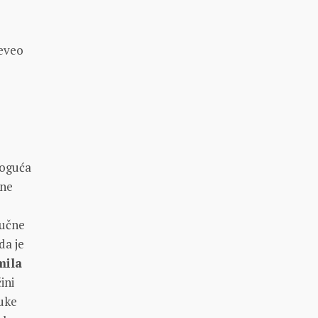
reveo
moguća
 ne
ručne
da je
mila
ini
ruke