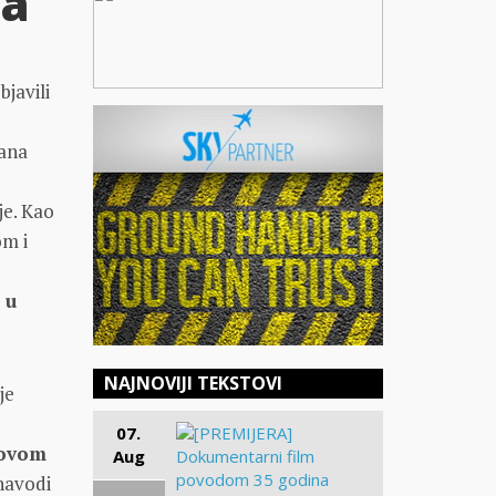
ma
bjavili
dana
je. Kao
om i
 u
NAJNOVIJI TEKSTOVI
je
07.
egovom
Aug
 navodi