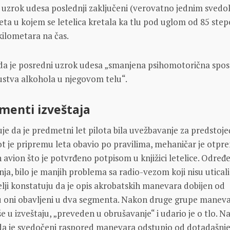
i uzrok udesa poslednji zaključeni (verovatno jednim sved
leta u kojem se letelica kretala ka tlu pod uglom od 85 step
ilometara na čas.
 da je posredni uzrok udesa „smanjena psihomotorična spo
sustva alkohola u njegovom telu“.
gmenti izveštaja
uje da je predmetni let pilota bila uvežbavanje za predstoje
ot je pripremu leta obavio po pravilima, mehaničar je otpr
 avion što je potvrđeno potpisom u knjižici letelice. Određe
nja, bilo je manjih problema sa radio-vezom koji nisu uticali
telji konstatuju da je opis akrobatskih manevara dobijen od
su oni obavljeni u dva segmenta. Nakon druge grupe manev
še u izveštaju, „preveden u obrušavanje“ i udario je o tlo. N
 da je svedočeni raspored manevara odstupio od dotadašnj