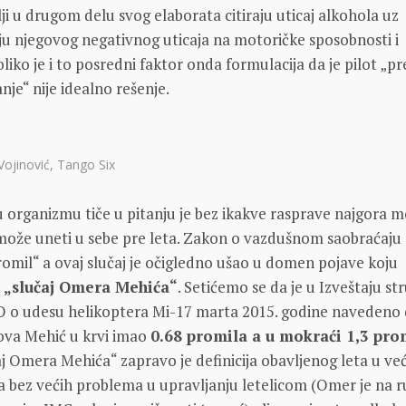
elji u drugom delu svog elaborata citiraju uticaj alkohola uz
ju njegovog negativnog uticaja na motoričke sposobnosti i
liko je i to posredni faktor onda formulacija da je pilot „p
nje“ nije idealno rešenje.
 Vojinović, Tango Six
u organizmu tiče u pitanju je bez ikakve rasprave najgora 
 može uneti u sebe pre leta. Zakon o vazdušnom saobraćaju
romil“ a ovaj slučaj je očigledno ušao u domen pojave koju
i
„slučaj Omera Mehića“
. Setićemo se da je u Izveštaju st
O o udesu helikoptera Mi-17 marta 2015. godine navedeno 
va Mehić u krvi imao
0.68 promila a u mokraći 1,3 pro
aj Omera Mehića“ zapravo je definicija obavljenog leta u već
a bez većih problema u upravljanju letelicom (Omer je na 