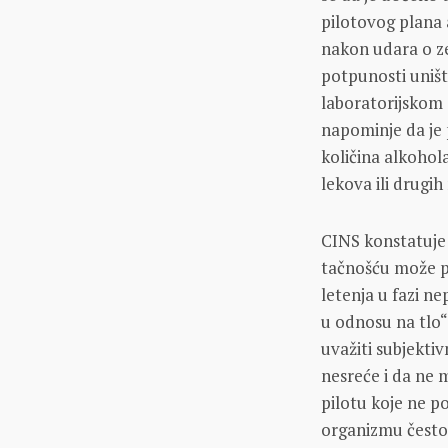
pilotovog plana 
nakon udara o ze
potpunosti uništ
laboratorijskom
napominje da je
količina alkohol
lekova ili drugi
CINS konstatuje 
tačnošću može pr
letenja u fazi n
u odnosu na tlo“
uvažiti subjekti
nesreće i da ne 
pilotu koje ne p
organizmu često