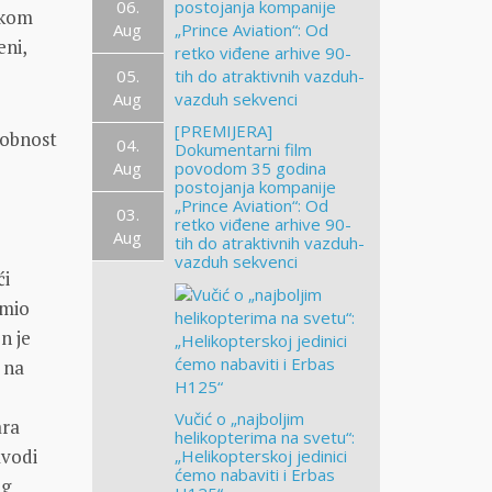
06.
okom
Aug
eni,
05.
Aug
[PREMIJERA]
sobnost
04.
Dokumentarni film
Aug
povodom 35 godina
postojanja kompanije
„Prince Aviation“: Od
03.
retko viđene arhive 90-
Aug
tih do atraktivnih vazduh-
vazduh sekvenci
ći
emio
n je
 na
Vučić o „najboljim
ara
helikopterima na svetu“:
avodi
„Helikopterskoj jedinici
ćemo nabaviti i Erbas
eg