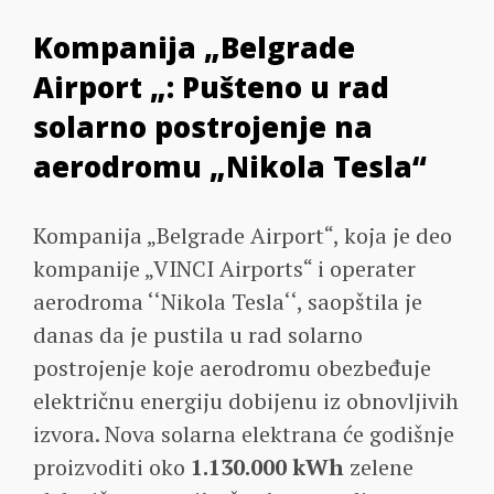
Kompanija „Belgrade
Airport „: Pušteno u rad
solarno postrojenje na
aerodromu „Nikola Tesla“
Kompanija „Belgrade Airport“, koja je deo
kompanije „VINCI Airports“ i operater
aerodroma ‘‘Nikola Tesla‘‘, saopštila je
danas da je pustila u rad solarno
postrojenje koje aerodromu obezbeđuje
električnu energiju dobijenu iz obnovljivih
izvora. Nova solarna elektrana će godišnje
proizvoditi oko
1.130.000 kWh
zelene