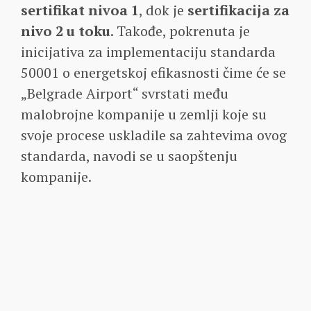
sertifikat nivoa 1
, dok je
sertifikacija za
nivo 2 u toku
. Takođe, pokrenuta je
inicijativa za implementaciju standarda
50001 o energetskoj efikasnosti čime će se
„Belgrade Airport“ svrstati među
malobrojne kompanije u zemlji koje su
svoje procese uskladile sa zahtevima ovog
standarda, navodi se u saopštenju
kompanije.