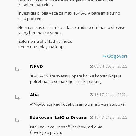
zasebnu parcelu…
Investicija bi bila veća za max 10-15%. A pare im sigurno
nisu problem.
Ne znam zašto, ali mi kao da se trudimo da imamo sto vise
golog betona ma suncu.
Zelenilo na off, hlad na mute.
Beton na replay, na loop.
Odgovori
NKVD
08:04, 20. jul. 2022.
10-15%? Niste svesni uopste kolika konstrukcija je
potrebna da se natkrije onoliki parking.
Aha
13:17, 21. jul. 2022.
@NKVD, ista kao I ovako, samo u malo vise stubove
Edukovani LalO iz Drvara
13:47, 21. jul. 2022.
Isto kao i ova + nosači (stubovi) od 2.5m.
Čovek je u pravu.