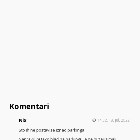
Komentari
Nix
14:32, 18. jul. 2022.
Sto ih ne postavise iznad parkinga?
Napravili bi tako hlad na parkingu, a ne bi zauzimali