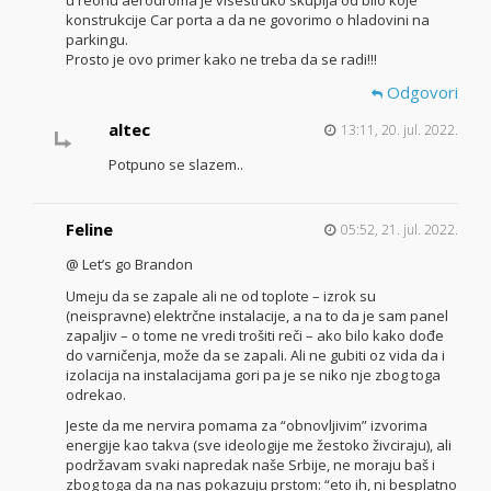
u reonu aerodroma je visestruko skuplja od bilo koje
konstrukcije Car porta a da ne govorimo o hladovini na
parkingu.
Prosto je ovo primer kako ne treba da se radi!!!
Odgovori
altec
13:11, 20. jul. 2022.
Potpuno se slazem..
Feline
05:52, 21. jul. 2022.
@ Let’s go Brandon
Umeju da se zapale ali ne od toplote – izrok su
(neispravne) elektrčne instalacije, a na to da je sam panel
zapaljiv – o tome ne vredi trošiti reči – ako bilo kako dođe
do varničenja, može da se zapali. Ali ne gubiti oz vida da i
izolacija na instalacijama gori pa je se niko nje zbog toga
odrekao.
Jeste da me nervira pomama za “obnovljivim” izvorima
energije kao takva (sve ideologije me žestoko živciraju), ali
podržavam svaki napredak naše Srbije, ne moraju baš i
zbog toga da na nas pokazuju prstom: “eto ih, ni besplatno