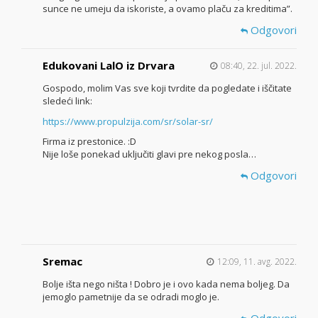
sunce ne umeju da iskoriste, a ovamo plaču za kreditima”.
Odgovori
Edukovani LalO iz Drvara
08:40, 22. jul. 2022.
Gospodo, molim Vas sve koji tvrdite da pogledate i iščitate
sledeći link:
https://www.propulzija.com/sr/solar-sr/
Firma iz prestonice. :D
Nije loše ponekad uključiti glavi pre nekog posla…
Odgovori
Sremac
12:09, 11. avg. 2022.
Bolje išta nego ništa ! Dobro je i ovo kada nema boljeg. Da
jemoglo pametnije da se odradi moglo je.
Odgovori