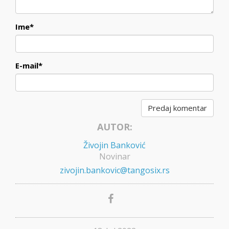
Ime
*
E-mail
*
AUTOR:
Živojin Banković
Novinar
zivojin.bankovic@tangosix.rs