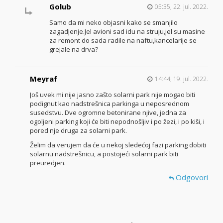
Golub
05:35, 22. jul. 2022.
Samo da mi neko objasni kako se smanjilo
zagadjenje.Jel avioni sad idu na struju,jel su masine
za remont do sada radile na naftu,kancelarije se
grejale na drva?
Meyraf
14:44, 19. jul. 2022.
Još uvek mi nije jasno zašto solarni park nije mogao biti
podignut kao nadstrešnica parkinga u neposrednom
susedstvu. Dve ogromne betonirane njive, jedna za
ogoljeni parking koji će biti nepodnošljiv i po žezi, i po kiši, i
pored nje druga za solarni park.
Želim da verujem da će u nekoj sledećoj fazi parking dobiti
solarnu nadstrešnicu, a postojeći solarni park biti
preuredjen.
Odgovori