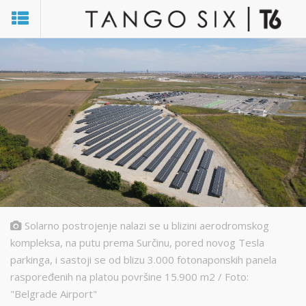
Solarno postrojenje nalazi se u blizini aerodromskog
kompleksa, na putu prema Surčinu, pored novog Tesla
parkinga, i sastoji se od blizu 3.000 fotonaponskih panela
raspoređenih na platou površine 15.900 m2 / Foto:
"Belgrade Airport"