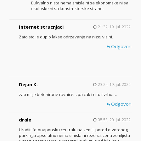
Bukvalno nista nema smisla ni sa ekonomske ni sa
ekoloske ni sa konstruktorske strane.
Internet strucnjaci
21:32, 19. jul. 2022.
Zato sto je duplo lakse odrzavanje na nizoj visini.
Odgovori
Dejan K.
23:24, 19. jul. 2022.
zao mi je betonirane ravnice… pa cak i u tu svrhu….
Odgovori
drale
08:53, 20. jul. 2022.
Uraditi fotonaponsku centralu na zemlji pored otvorenog
parkinga apsolutno nema smisla ni rezona, cena zemljista