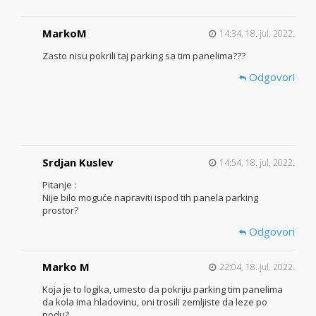
MarkoM
14:34, 18. jul. 2022.
Zasto nisu pokrili taj parking sa tim panelima???
Odgovori
Srdjan Kuslev
14:54, 18. jul. 2022.
Pitanje :
Nije bilo moguće napraviti ispod tih panela parking
prostor?
Odgovori
Marko M
22:04, 18. jul. 2022.
Koja je to logika, umesto da pokriju parking tim panelima
da kola ima hladovinu, oni trosili zemljiste da leze po
podu?