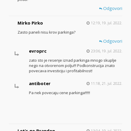
Odgovori
Mirko Pirko
12:19, 19. jul. 2022.
Zasto paneli nisu krov parkinga?
Odgovori
evroprc
23:06, 19. jul. 2022.
zato sto je resenje iznad parkinga mnogo skuplje
nego na otvorenom polju!!! Podkonstrucija znato
povecava investiciju i profitabilnost!
antiboter
11:18, 21. jul. 2022.
Pa nek povecaju cene parkinga!!!!!!
Let’s go Brandon
13:04, 19. jul. 2022.