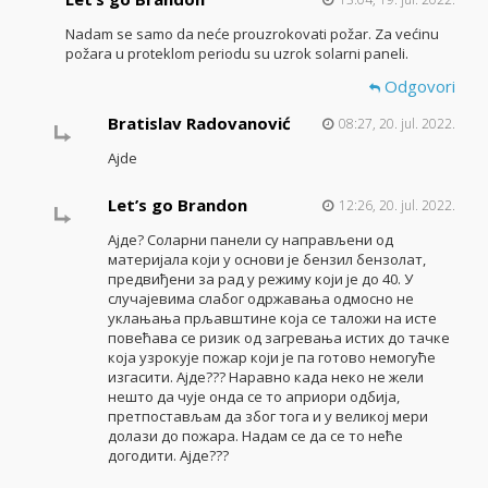
Nadam se samo da neće prouzrokovati požar. Za većinu
požara u proteklom periodu su uzrok solarni paneli.
Odgovori
Bratislav Radovanović
08:27, 20. jul. 2022.
Ajde
Let’s go Brandon
12:26, 20. jul. 2022.
Ајде? Соларни панели су направљени од
материјала који у основи је бензил бензолат,
предвиђени за рад у режиму који је до 40. У
случајевима слабог одржавања одмосно не
уклањања прљавштине која се таложи на исте
повећава се ризик од загревања истих до тачке
која узрокује пожар који је па готово немогуће
изгасити. Ајде??? Наравно када неко не жели
нешто да чује онда се то априори одбија,
претпостављам да због тога и у великој мери
долази до пожара. Надам се да се то неће
догодити. Ајде???