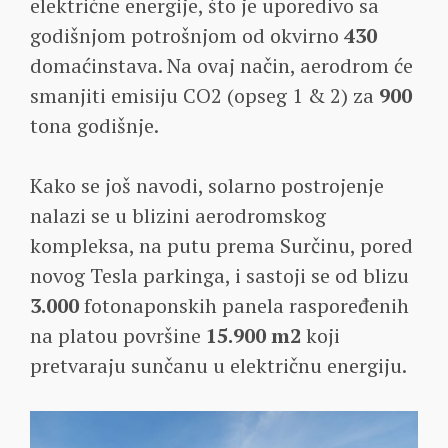
električne energije, što je uporedivo sa
godišnjom potrošnjom od okvirno
430
domaćinstava. Na ovaj način, aerodrom će
smanjiti emisiju CO2 (opseg 1 & 2) za
900
tona godišnje.
Kako se još navodi, solarno postrojenje
nalazi se u blizini aerodromskog
kompleksa, na putu prema Surčinu, pored
novog Tesla parkinga, i sastoji se od blizu
3.000
fotonaponskih panela raspoređenih
na platou površine
15.900 m2
koji
pretvaraju sunčanu u električnu energiju.