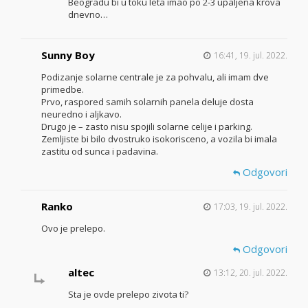
Beogradu bi u toku leta imao po 2-3 upaljena krova
dnevno…
Sunny Boy
16:41, 19. jul. 2022.
Podizanje solarne centrale je za pohvalu, ali imam dve
primedbe.
Prvo, raspored samih solarnih panela deluje dosta
neuredno i aljkavo.
Drugo je – zasto nisu spojili solarne celije i parking.
Zemljiste bi bilo dvostruko isokorisceno, a vozila bi imala
zastitu od sunca i padavina.
Odgovori
Ranko
17:03, 19. jul. 2022.
Ovo je prelepo.
Odgovori
altec
13:12, 20. jul. 2022.
Sta je ovde prelepo zivota ti?