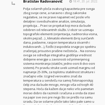
Bratislav Radovanović
18:41, 20. jul. 2022.
Polja solarnih ploča ovakvog kapaciteta pre svega
zbog svoje cene, a naravno i zbog zakonske
regulative, se ne prave napamet već posle vrlo
detaljne i sveobuhvatne analize, simulacija,
projekcija… Pravi se projekat koji mora da bude
odobren od relevantnih službi. U obzir se uzimaju
topografski elementi (orijentacija, nadmorska visina,
okolni pejzaž…) , klimatski elementi (broj sunčanih
dana, padavine, raspon temperatura stvarnih i
indukovanih…), fizički (raspodela snage po spektru
zračenja), prisustvo prašine nečistoća… Na osnovu
ovoga se određuje integralna godišnja vrednost
dobijene energije u zavisnosti od primenjenog
sistema montiranja (statični, jedno-osni ili dvo-osni
sistemi). Po pravilu struke uvek uzimaš marginu od
najmanje 25-30%, za toplotnu stabilnost strukture i
značajno više. Uzgred verovatno znaš da
temperatura u sendviču na samoj fotonaponskpj
ćeliji zna da bude mnogo, mnogo viša od tvojih 40
stepena. Hoću da kažem da je neko vrlo pametan
morao dobro da razmisli i sračuna a onda da stavi
na papir sve ovo pre nego što se prešlo na samu
izradu. Da se solarne ploče tako lako pale samo u