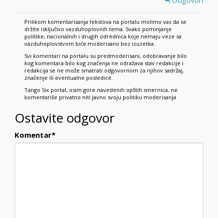
Prilikom komentarisanja tekstova na portalu molimo vas da se
držite isključivo vazduhoplovnih tema. Svako pominjanje
politike, nacionalnih i drugih odrednica koje nemaju veze sa
vazduhoplovstvom biće moderisano bez izuzetka.
Svi komentari na portalu su predmoderisani, odobravanje bilo
kog komentara bilo kog značenja ne odražava stav redakcije i
redakcija se ne može smatrati odgovornom za njihov sadržaj,
značenje ili eventualne posledice.
Tango Six portal, osim gore navedenih opštih smernica, ne
komentariše privatno niti javno svoju politiku moderisanja
Ostavite odgovor
Komentar
*