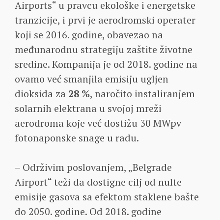
Airports“ u pravcu ekološke i energetske
tranzicije, i prvi je aerodromski operater
koji se 2016. godine, obavezao na
međunarodnu strategiju zaštite životne
sredine. Kompanija je od 2018. godine na
ovamo već smanjila emisiju ugljen
dioksida za
28 %
, naročito instaliranjem
solarnih elektrana u svojoj mreži
aerodroma koje već dostižu 30 MWpv
fotonaponske snage u radu.
– Održivim poslovanjem, „Belgrade
Airport“ teži da dostigne cilj od nulte
emisije gasova sa efektom staklene bašte
do 2050. godine. Od 2018. godine