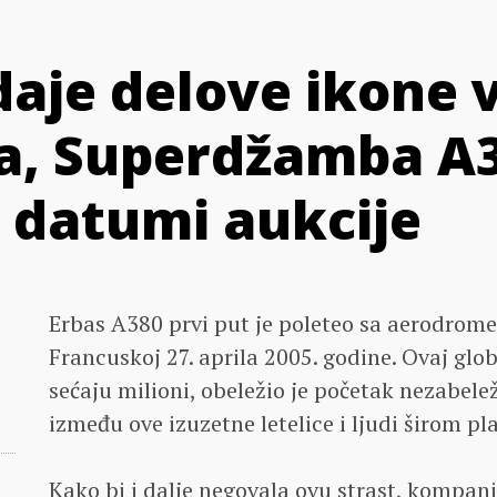
daje delove ikone
a, Superdžamba A3
i datumi aukcije
Erbas A380 prvi put je poleteo sa aerodrom
Francuskoj 27. aprila 2005. godine. Ovaj glo
sećaju milioni, obeležio je početak nezabe
između ove izuzetne letelice i ljudi širom pl
Kako bi i dalje negovala ovu strast, kompanij