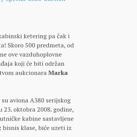
kabinski ketering pa čak i
ta! Skoro 500 predmeta, od
bine ove vazduhoplovne
aja koji će biti održan
đstvom aukcionara
Marka
eo su aviona A380 serijskog
bu 23. oktobra 2008. godine,
putničke kabine sastavljene
z bisnis klase, biće uzeti iz