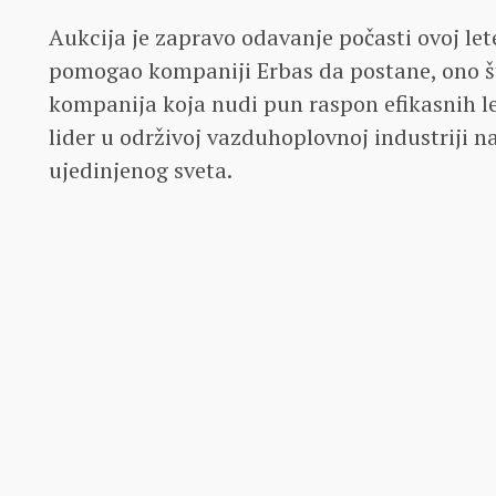
Aukcija je zapravo odavanje počasti ovoj let
pomogao kompaniji Erbas da postane, ono št
kompanija koja nudi pun raspon efikasnih let
lider u održivoj vazduhoplovnoj industriji n
ujedinjenog sveta.