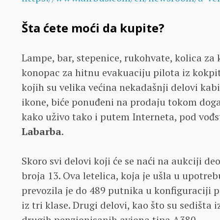
Šta ćete moći da kupite?
Lampe, bar, stepenice, rukohvate, kolica za 
konopac za hitnu evakuaciju pilota iz kokpi
kojih su velika većina nekadašnji delovi ka
ikone, biće ponuđeni na prodaju tokom događ
kako uživo tako i putem Interneta, pod vo
Labarba
.
Skoro svi delovi koji će se naći na aukciji d
broja 13. Ova letelica, koja je ušla u upotre
prevozila je do 489 putnika u konfiguraciji 
iz tri klase. Drugi delovi, kao što su sedišta i
drugih penzionisanih aviona tipa A380.