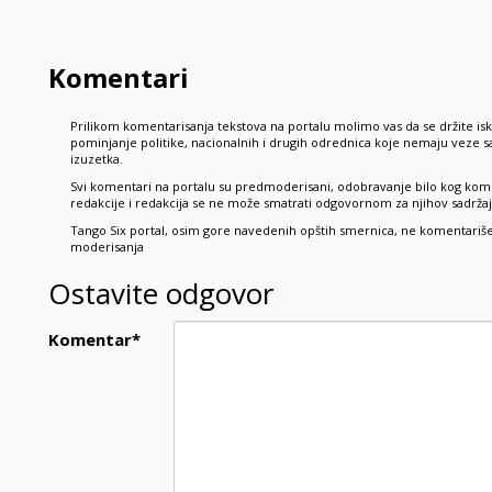
Komentari
Prilikom komentarisanja tekstova na portalu molimo vas da se držite is
pominjanje politike, nacionalnih i drugih odrednica koje nemaju veze
izuzetka.
Svi komentari na portalu su predmoderisani, odobravanje bilo kog kome
redakcije i redakcija se ne može smatrati odgovornom za njihov sadržaj,
Tango Six portal, osim gore navedenih opštih smernica, ne komentariše p
moderisanja
Ostavite odgovor
Komentar
*