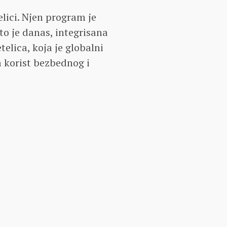
elici. Njen program je
o je danas, integrisana
elica, koja je globalni
a korist bezbednog i