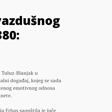
 vazdušnog
80:
e Tuluz-Blanjak u
balni događaj, kojeg se sada
leženog emotivnog odnosa
anete.
a Erbas saopštila je juče