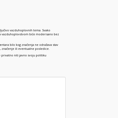
ključivo vazduhoplovnih tema. Svako
 sa vazduhoplovstvom biće moderisano bez
ntara bilo kog značenja ne odražava stav
 značenje ili eventualne posledice.
rivatno niti javno svoju politiku