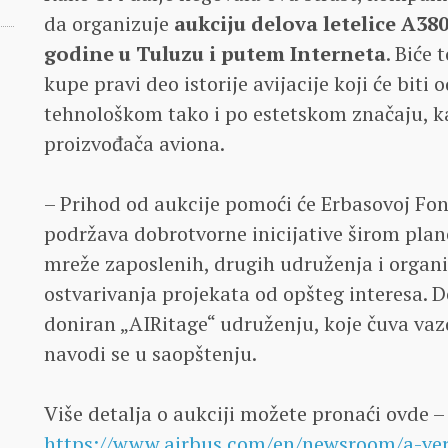
da organizuje
aukciju delova letelice A38
godine u Tuluzu i putem Interneta
. Biće 
kupe pravi deo istorije avijacije koji će bit
tehnološkom tako i po estetskom značaju, ka
proizvođača aviona.
– Prihod od aukcije pomoći će Erbasovoj Fon
podržava dobrotvorne inicijative širom plan
mreže zaposlenih, drugih udruženja i organi
ostvarivanja projekata od opšteg interesa. 
doniran „AIRitage“ udruženju, koje čuva va
navodi se u saopštenju.
Više detalja o aukciji možete pronaći ovde –
https://www.airbus.com/en/newsroom/a-ver