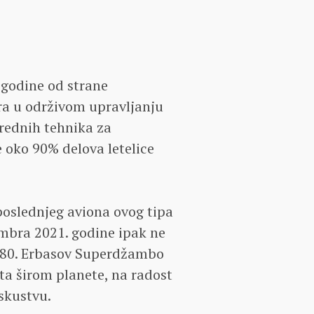
. godine od strane
ra u održivom upravljanju
rednih tehnika za
e oko 90% delova letelice
 poslednjeg aviona ovog tipa
mbra 2021. godine ipak ne
A380. Erbasov Superdžambo
uta širom planete, na radost
iskustvu.