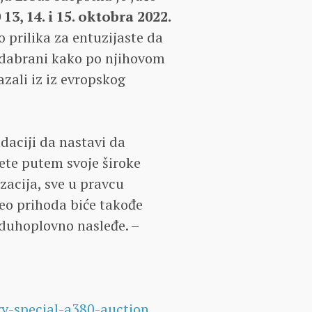
0
13, 14. i 15. oktobra 2022.
to prilika za entuzijaste da
i odabrani kako po njihovom
zali iz iz evropskog
daciji da nastavi da
ete putem svoje široke
zacija, sve u pravcu
Deo prihoda biće takođe
zduhoplovno nasleđe. –
y-special-a380-auction