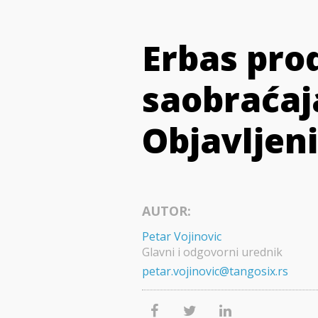
Erbas pro
saobraćaj
Objavljen
AUTOR:
Petar Vojinovic
Glavni i odgovorni urednik
petar.vojinovic@tangosix.rs