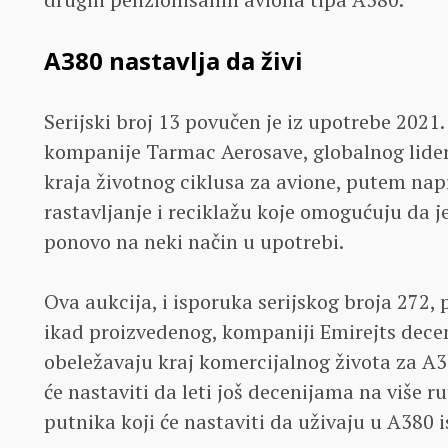
A380 nastavlja da živi
Serijski broj 13 povučen je iz upotrebe 2021
kompanije Tarmac Aerosave, globalnog lide
kraja životnog ciklusa za avione, putem nap
rastavljanje i reciklažu koje omogućuju da j
ponovo na neki način u upotrebi.
Ova aukcija, i isporuka serijskog broja 272,
ikad proizvedenog, kompaniji Emirejts dece
obeležavaju kraj komercijalnog života za 
će nastaviti da leti još decenijama na više r
putnika koji će nastaviti da uživaju u A380 