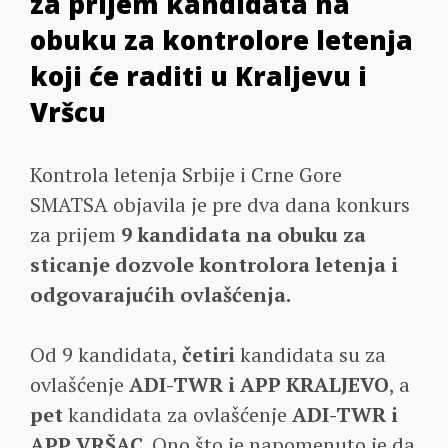
za prijem kandidata na
obuku za kontrolore letenja
koji će raditi u Kraljevu i
Vršcu
Kontrola letenja Srbije i Crne Gore
SMATSA objavila je pre dva dana konkurs
za prijem
9 kandidata na obuku za
sticanje dozvole kontrolora letenja i
odgovarajućih ovlašćenja.
Od 9 kandidata,
četiri
kandidata su za
ovlašćenje
ADI-TWR i APP KRALJEVO
, a
pet
kandidata za ovlašćenje
ADI-TWR i
APP VRŠAC
. Ono što je napomenuto je da