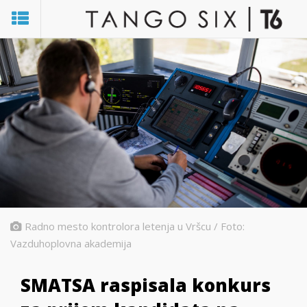
Radno mesto kontrolora letenja u Vršcu / Foto:
Vazduhoplovna akademija
SMATSA raspisala konkurs