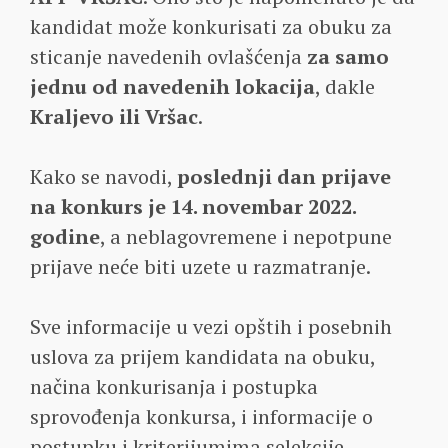
kandidat može konkurisati za obuku za
sticanje navedenih ovlašćenja
za samo
jednu od navedenih lokacija
, dakle
Kraljevo ili Vršac
.
Kako se navodi,
poslednji dan prijave
na konkurs je
14. novembar 2022.
godine
, a neblagovremene i nepotpune
prijave neće biti uzete u razmatranje.
Sve informacije u vezi opštih i posebnih
uslova za prijem kandidata na obuku,
načina konkurisanja i postupka
sprovođenja konkursa, i informacije o
postupku i kriterijumima selekcije