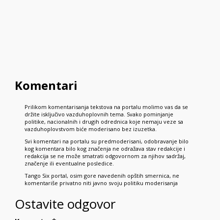
Komentari
Prilikom komentarisanja tekstova na portalu molimo vas da se
držite isključivo vazduhoplovnih tema. Svako pominjanje
politike, nacionalnih i drugih odrednica koje nemaju veze sa
vazduhoplovstvom biće moderisano bez izuzetka.
Svi komentari na portalu su predmoderisani, odobravanje bilo
kog komentara bilo kog značenja ne odražava stav redakcije i
redakcija se ne može smatrati odgovornom za njihov sadržaj,
značenje ili eventualne posledice.
Tango Six portal, osim gore navedenih opštih smernica, ne
komentariše privatno niti javno svoju politiku moderisanja
Ostavite odgovor