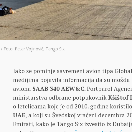
 / Foto: Petar Vojinović, Tango Six
Iako se pominje savremeni avion tipa Globa
medijima pojavila informacija da su možda 
aviona
SAAB 340 AEW&C
. Portparol Agenc
ministarstva odbrane potpukovnik
Kšištof 
o letelicama koje je od 2010. godine koristi
UAE
, a koji su Švedskoj vraćeni decembra
Emirati, kako je Tango Six izvestio iz Dubai