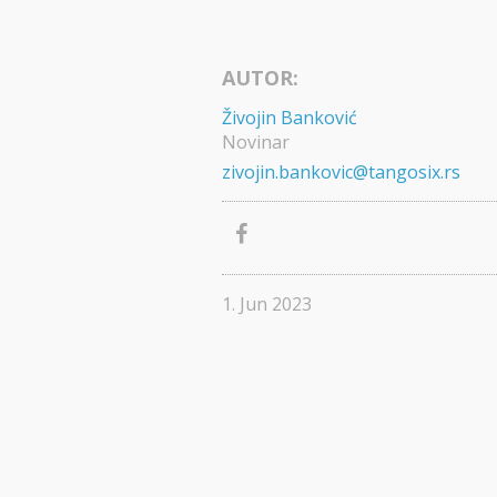
AUTOR:
Živojin Banković
Novinar
zivojin.bankovic@tangosix.rs
1. Jun 2023