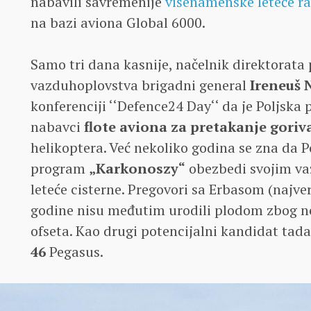
nabavili savremenije
višenamenske leteće r
na bazi aviona Global 6000.
Samo tri dana kasnije, načelnik direktorata
vazduhoplovstva brigadni general
Ireneuš 
konferenciji ‘‘Defence24 Day‘‘ da je Poljska
nabavci
flote aviona za pretakanje goriv
helikoptera. Već nekoliko godina se zna da Po
program
„Karkonoszy“
obezbedi svojim v
leteće cisterne. Pregovori sa Erbasom (najve
godine nisu međutim urodili plodom zbog ne
ofseta. Kao drugi potencijalni kandidat tad
46
Pegasus.