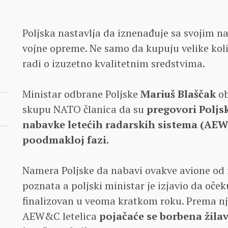
Poljska nastavlja da iznenađuje sa svojim 
vojne opreme. Ne samo da kupuju velike količ
radi o izuzetno kvalitetnim sredstvima.
Ministar odbrane Poljske
Mariuš Blaščak
ob
skupu NATO članica da su
pregovori Poljs
nabavke letećih radarskih sistema (AE
poodmakloj fazi.
Namera Poljske da nabavi ovakve avione od r
poznata a poljski ministar je izjavio da oče
finalizovan u veoma kratkom roku. Prema n
AEW&C letelica
pojačaće se borbena žilavo