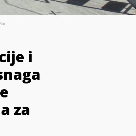
Six
ije i
snaga
će
ma za