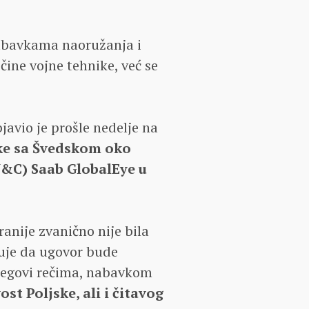
nabavkama naoružanja i
ine vojne tehnike, već se
javio je prošle nedelje na
ke sa Švedskom oko
W&C) Saab GlobalEye u
anije zvanično nije bila
kuje da ugovor bude
jegovi rečima, nabavkom
st Poljske, ali i čitavog