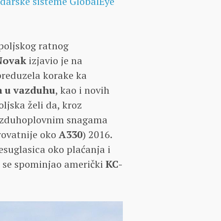
adarske sisteme GlobalEye
 poljskog ratnog
Novak
izjavio je na
 preduzela korake ka
a u vazduhu
, kao i novih
ljska želi da, kroz
azduhoplovnim snagama
rovatnije oko
A330
) 2016.
suglasica oko plaćanja i
a se spominjao američki
KC-