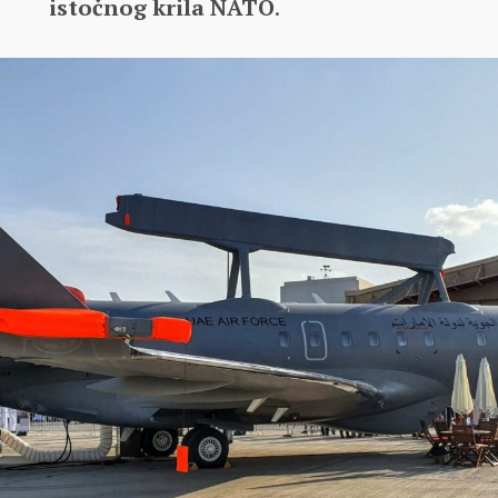
istočnog krila NATO
.