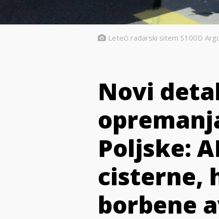
Leteći radarski sitem S100D Arg
Novi detal
opremanj
Poljske: 
cisterne, 
borbene a