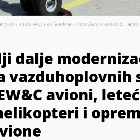
us (SAAB 340AEW&C) RV Švedske / Foto: Živojin Banković, Tango 
ji dalje modernizac
a vazduhoplovnih 
AEW&C avioni, lete
helikopteri i opre
vione