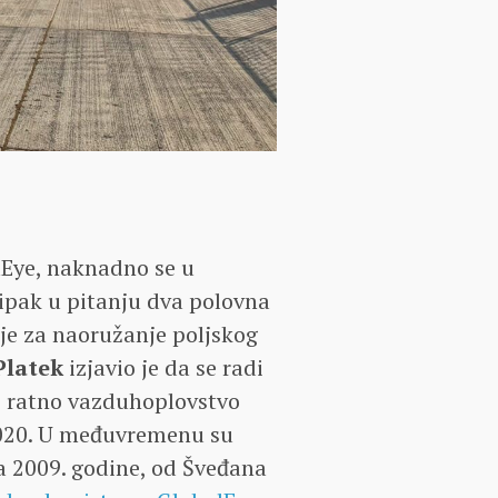
lEye, naknadno se u
ipak u pitanju dva polovna
ije za naoružanje poljskog
Platek
izjavio je da se radi
lo ratno vazduhoplovstvo
 2020. U međuvremenu su
ja 2009. godine, od Šveđana