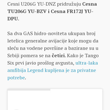
Cesni U206G YU-DNZ pridružuju
Cesna
TU206G YU-BZV i Cesna FR172J YU-
DPU
.
Sa dva GAS hidro-noviteta ukupan broj
letelica generalne avijacije koje mogu da
sleću na vodene površine a bazirane su u
Srbiji pomera se na
četiri
. Kako je Tango
Six prvi javio prošlog avgusta,
ultra-laka
amfibija Legend kupljena je za privatne
potrebe
.