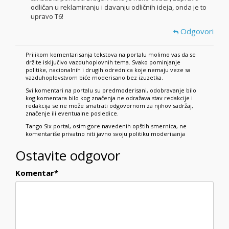
odličan u reklamiranju i davanju odličnih ideja, onda je to
upravo T6!
Odgovori
Prilikom komentarisanja tekstova na portalu molimo vas da se
držite isključivo vazduhoplovnih tema. Svako pominjanje
politike, nacionalnih i drugih odrednica koje nemaju veze sa
vazduhoplovstvom biće moderisano bez izuzetka.
Svi komentari na portalu su predmoderisani, odobravanje bilo
kog komentara bilo kog značenja ne odražava stav redakcije i
redakcija se ne može smatrati odgovornom za njihov sadržaj,
značenje ili eventualne posledice.
Tango Six portal, osim gore navedenih opštih smernica, ne
komentariše privatno niti javno svoju politiku moderisanja
Ostavite odgovor
Komentar
*