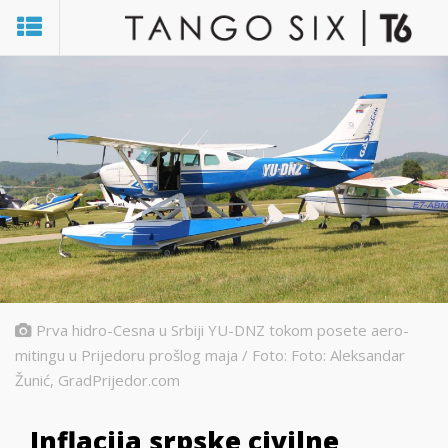
Prva hidro-Cesna u Srbiji YU-DNZ tokom posete aero-
mitingu u Prijedoru prošlog maja / Foto: Foto: Aleksandar
Žunić, GradPrijedor.com
Inflacija srpske civilne