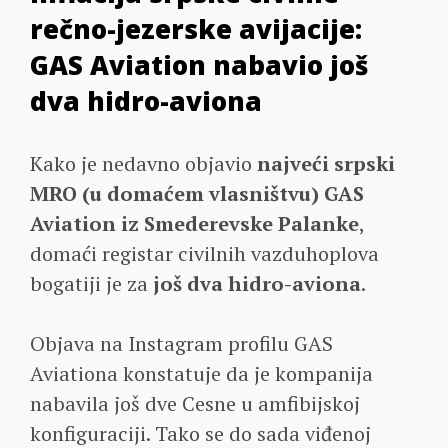
rečno-jezerske avijacije:
GAS Aviation nabavio još
dva hidro-aviona
Kako je nedavno objavio
najveći srpski
MRO (u domaćem vlasništvu) GAS
Aviation iz Smederevske Palanke
,
domaći registar civilnih vazduhoplova
bogatiji je za
još dva hidro-aviona
.
Objava na Instagram profilu GAS
Aviationa konstatuje da je kompanija
nabavila još dve Cesne u amfibijskoj
konfiguraciji. Tako se do sada viđenoj