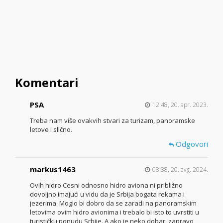
Komentari
PSA
12:48, 20. apr. 2023.
Treba nam više ovakvih stvari za turizam, panoramske
letove i slično.
Odgovori
markus1463
08:38, 20. avg. 2024.
Ovih hidro Cesni odnosno hidro aviona ni približno
dovoljno imajući u vidu da je Srbija bogata rekama i
jezerima. Moglo bi dobro da se zaradi na panoramskim
letovima ovim hidro avionima i trebalo bi isto to uvrstiti u
turističku ponudu Srbije. A ako je neko dobar, zapravo