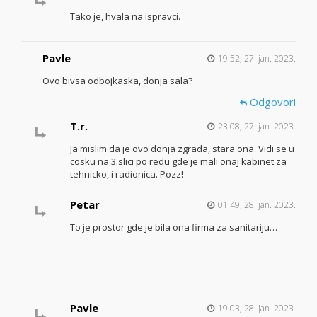
Tako je, hvala na ispravci.
Pavle
19:52, 27. jan. 2023.
Ovo bivsa odbojkaska, donja sala?
Odgovori
T.r.
23:08, 27. jan. 2023.
Ja mislim da je ovo donja zgrada, stara ona. Vidi se u
cosku na 3.slici po redu gde je mali onaj kabinet za
tehnicko, i radionica. Pozz!
Petar
01:49, 28. jan. 2023.
To je prostor gde je bila ona firma za sanitariju…
Pavle
19:03, 28. jan. 2023.