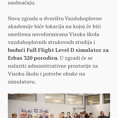
saobraćaju.
Nova zgrada u dvorištu Vazduhoplovne
akademije biće lokacija na kojoj će biti
smeštena novoformirana Visoka škola
vazduhoplovnih strukovnih studija i
budući Full Flight Level D simulator za
Erbas 320 porodicu
. U zgradi će se
nalaziti administrativne prostorije za
Visoku školu i potrebe obuke na
simulatoru.