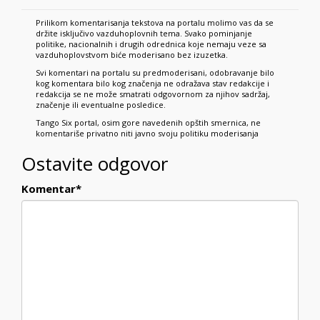
Prilikom komentarisanja tekstova na portalu molimo vas da se
držite isključivo vazduhoplovnih tema. Svako pominjanje
politike, nacionalnih i drugih odrednica koje nemaju veze sa
vazduhoplovstvom biće moderisano bez izuzetka.
Svi komentari na portalu su predmoderisani, odobravanje bilo
kog komentara bilo kog značenja ne odražava stav redakcije i
redakcija se ne može smatrati odgovornom za njihov sadržaj,
značenje ili eventualne posledice.
Tango Six portal, osim gore navedenih opštih smernica, ne
komentariše privatno niti javno svoju politiku moderisanja
Ostavite odgovor
Komentar
*