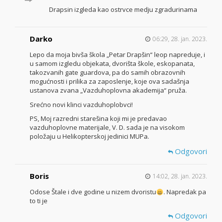
Drapsin izgleda kao ostrvce medju zgradurinama
Darko
06:29, 28. jan. 2023.
Lepo da moja bivša škola „Petar Drapšin“ leop napreduje, i
u samom izgledu objekata, dvorišta škole, eskopanata,
takozvanih gate guardova, pa do samih obrazovnih
mogućnosti i prilika za zaposlenje, koje ova sadašnja
ustanova zvana „Vazduhoplovna akademija“ pruža.
Srećno novi klinci vazduhoplobvci!
PS, Moj razredni starešina koji mi je predavao
vazduhoplovne materijale, V. D. sada je na visokom
položaju u Helikopterskoj jedinici MUPa.
Odgovori
Boris
14:02, 28. jan. 2023.
Odose Štale i dve godine u nizem dvoristu
. Napredak pa
to ti je
Odgovori