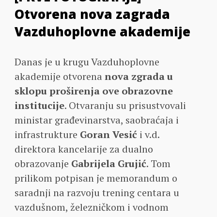
Otvorena nova zagrada
Vazduhoplovne akademije
Danas je u krugu Vazduhoplovne
akademije otvorena
nova zgrada u
sklopu proširenja ove obrazovne
institucije
. Otvaranju su prisustvovali
ministar građevinarstva, saobraćaja i
infrastrukture
Goran Vesić
i v.d.
direktora kancelarije za dualno
obrazovanje
Gabrijela Grujić
. Tom
prilikom potpisan je memorandum o
saradnji na razvoju trening centara u
vazdušnom, železničkom i vodnom