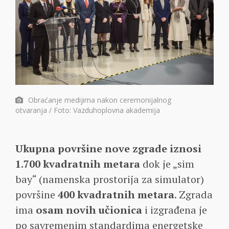
Obraćanje medijima nakon ceremonijalnog
otvaranja / Foto: Vazduhoplovna akademija
Ukupna površine nove zgrade iznosi
1.700 kvadratnih metara
dok je „sim
bay“ (namenska prostorija za simulator)
površine
400 kvadratnih metara
. Zgrada
ima
osam novih učionica
i izgrađena je
po savremenim standardima energetske