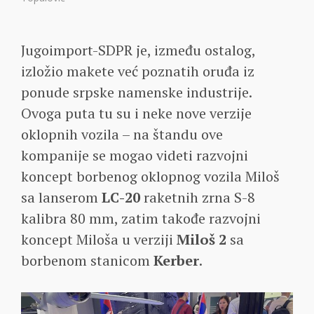
Jugoimport-SDPR je, između ostalog,
izložio makete već poznatih oruđa iz
ponude srpske namenske industrije.
Ovoga puta tu su i neke nove verzije
oklopnih vozila – na štandu ove
kompanije se mogao videti razvojni
koncept borbenog oklopnog vozila Miloš
sa lanserom
LC-20
raketnih zrna S-8
kalibra 80 mm, zatim takođe razvojni
koncept Miloša u verziji
Miloš 2
sa
borbenom stanicom
Kerber
.