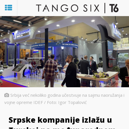
Srbija već nekoliko godina učestvuje na sajmu naoružanja i
vojne opreme IDEF / Foto: Igor Topalović
Srpske kompanije izlažu u