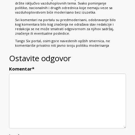
držite isključivo vazduhoplovnih tema. Svako pominjanje
politike, nacionalnih i drugih odrednica koje nemaju veze sa
vazduhoplovstvom biće moderisano bez izuzetka.
Svi komentari na portalu su predmoderisani, odobravanje bilo
kog komentara bilo kog značenja ne odražava stav redakcije i
redakcija se ne može smatrati odgovornom za njihov sadržaj,
značenje ili eventualne posledice.
Tango Six portal, osim gore navedenih opštih smernica, ne
komentariše privatno niti javno svoju politiku moderisanja
Ostavite odgovor
Komentar
*