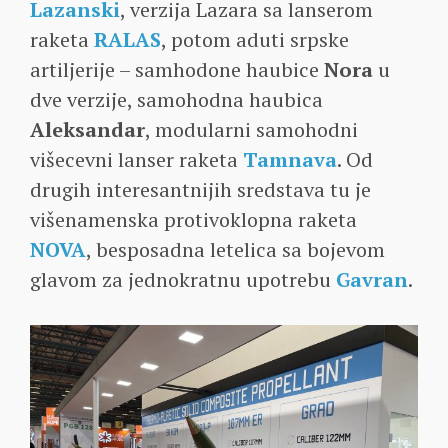
Lazanski
, verzija Lazara sa lanserom
raketa
RALAS
, potom aduti srpske
artiljerije – samhodone haubice
Nora
u
dve verzije, samohodna haubica
Aleksandar
, modularni samohodni
višecevni lanser raketa
Tamnava
. Od
drugih interesantnijih sredstava tu je
višenamenska protivoklopna raketa
NOVA
, besposadna letelica sa bojevom
glavom za jednokratnu upotrebu
Gavran
.