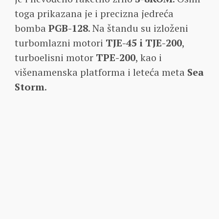
toga prikazana je i precizna jedreća
bomba
PGB-128
. Na štandu su izloženi
turbomlazni motori
TJE-45 i TJE-200
,
turboelisni motor
TPE-200
, kao i
višenamenska platforma i leteća meta
Sea
Storm
.