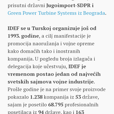
prisutni državni
Jugoimport-SDPR i
Green Power Turbine Systems iz Beograda
.
IDEF se u Turskoj organizuje još od
1993. godine
, a cilj manifestacije je
promocija naoružanja i vojne opreme
kako domaćih tako i inostranih
kompanija. U pogledu broja izlagača i
delegacija koje učestvuju,
IDEF je
vremenom postao jedan od najvećih
svetskih sajmova vojne industrije
.
Prošle godine je na primer svoje proizvode
pokazalo
1.238
kompanija iz
53
države,
sajam je posetilo
68.795
profesionalnih
posetilaca iz
94
države, kao i
163