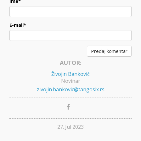
Ime
*
E-mail
*
AUTOR:
Živojin Banković
Novinar
zivojin.bankovic@tangosix.rs
27. Jul 2023