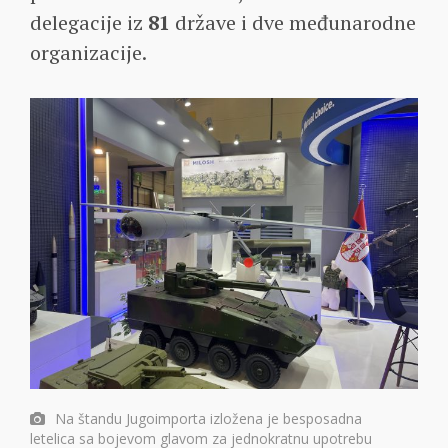
delegacije iz
81
države i dve međunarodne
organizacije.
Na štandu Jugoimporta izložena je besposadna
letelica sa bojevom glavom za jednokratnu upotrebu