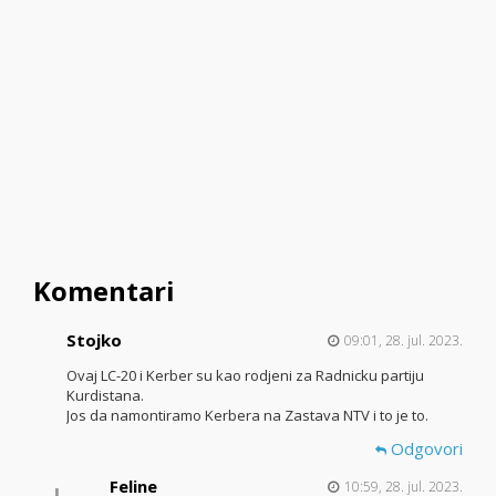
Komentari
Stojko
09:01, 28. jul. 2023.
Ovaj LC-20 i Kerber su kao rodjeni za Radnicku partiju
Kurdistana.
Jos da namontiramo Kerbera na Zastava NTV i to je to.
Odgovori
Feline
10:59, 28. jul. 2023.