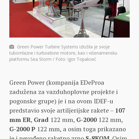
Green Power Turbine Systems izložila je svoje
tubomlazne i turboelisne motore, kao i višenamensku
platformu Sea Storm / Foto: Igor Topalović
Green Power (kompanija EDeProa
zadužena za vazduhoplovne projekte i
pogonske grupe) je i na ovom IDEF-u
predstavio svoje artiljerijske rakete –
107
mm ER
,
Grad
122 mm,
G-2000
122 mm,
G-2000 P
122 mm, a osim toga prikazano
je i nevođeno raketno zrno
S-8KOM
. Osim