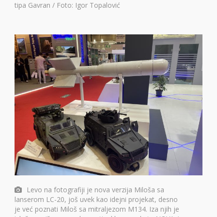
tipa Gavran / Foto: Igor Topalović
Levo na fotografiji je nova verzija Miloša sa
lanserom LC-20, još uvek kao idejni projekat, desno
je već poznati Miloš sa mitraljezom M134. Iza njih je