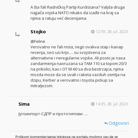
A šta fali Radničkoj Partiji Kurdistana? Valjda druga
najjača vojska NATO nikako da izađe na kraj sa
njima a ratuju već decenijama.
Stojko
12:59, 28. jul. 2023.
@Feline
Verovatno ne fali nista, nego ovakva stap i kanap
resenja, seci usi krpi…. su svojstvena za
alternativne i neregularne vojske. Ali posto je nasa
zandarmerija naoruzana sa TAM 110 sa topom 20/3
na prikolici, kao i OT M-60 sa dva bestrzajca, njima
mozda moze da se uvali i raketa vazduh zemlja na
dzipu, Kerber a verovatno i toyota pickup sa
mitraljezom.
Sima
14:35, 28. jul. 2023.
Југоинпорт-СДПР и прототипови ….
Odgovori
Prilikom komentarisanja tekstova na portalu molimo vas da se