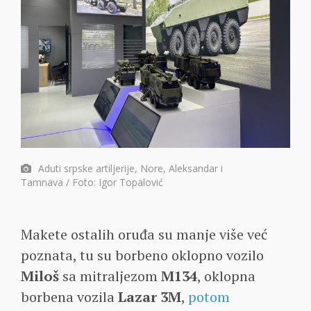
Aduti srpske artiljerije, Nore, Aleksandar i
Tamnava / Foto: Igor Topalović
Makete ostalih oruđa su manje više već
poznata, tu su borbeno oklopno vozilo
Miloš
sa mitraljezom
M134
, oklopna
borbena vozila
Lazar 3M
,
potom