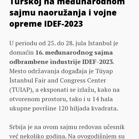
Turskoj na međunarodnom
sajmu naoružanja i vojne
opreme IDEF-2023
U periodu od 25. do 28. jula Istanbul je
domaćin
16. međunarodnog sajma
odbrambene industrije IDEF-2023
.
Mesto održavanja događaja je Tüyap
İstanbul Fair and Congress Center
(TUIAP), a eksponati se izlažu, kako na
otvorenom prostoru, tako i u 14 hala
ukupne površine 120 hiljada kvadrata.
Srbija je na ovom sajmu redovan učesnik
već nekoliko godina. Na ovogodišnjem su