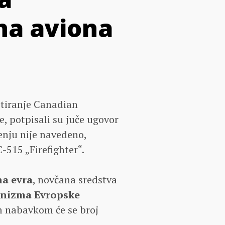
na aviona
itiranje Canadian
, potpisali su juče ugovor
enju nije navedeno,
-515 „Firefighter“.
na evra
, novčana sredstva
anizma Evropske
m nabavkom će se broj