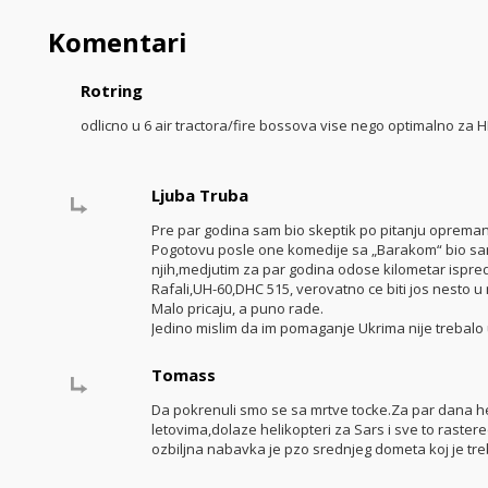
Komentari
Rotring
odlicno u 6 air tractora/fire bossova vise nego optimalno za 
Ljuba Truba
Pre par godina sam bio skeptik po pitanju opreman
Pogotovu posle one komedije sa „Barakom“ bio sa
njih,medjutim za par godina odose kilometar ispre
Rafali,UH-60,DHC 515, verovatno ce biti jos nesto 
Malo pricaju, a puno rade.
Jedino mislim da im pomaganje Ukrima nije trebalo
Tomass
Da pokrenuli smo se sa mrtve tocke.Za par dana he
letovima,dolaze helikopteri za Sars i sve to raster
ozbiljna nabavka je pzo srednjeg dometa koj je tre