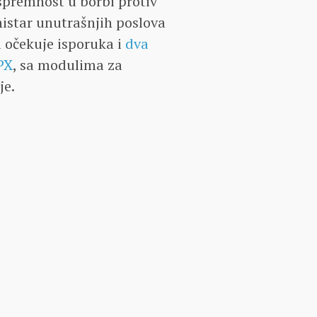
spremnost u borbi protiv
nistar unutrašnjih poslova
u očekuje isporuka i
dva
PX
, sa modulima za
je.