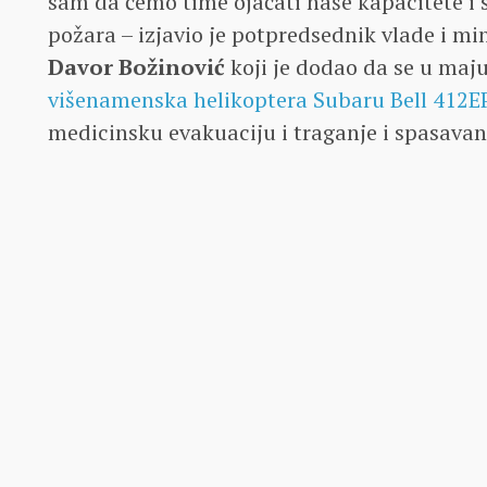
sam da ćemo time ojačati naše kapacitete i 
požara – izjavio je potpredsednik vlade i mi
Davor Božinović
koji je dodao da se u maj
višenamenska helikoptera Subaru Bell 412E
medicinsku evakuaciju i traganje i spasavan