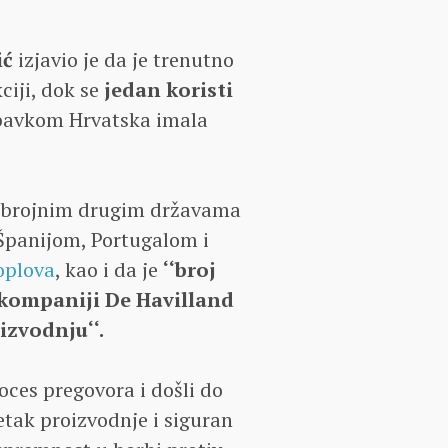
ić
izjavio je da je trenutno
iji, dok se
jedan koristi
abavkom Hrvatska imala
 s brojnim drugim državama
 Španijom, Portugalom i
oplova
, kao i da je
‘‘broj
 kompaniji De Havilland
izvodnju‘‘.
oces pregovora i došli do
tak proizvodnje i siguran