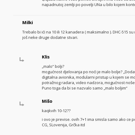
napadnutoj zemlji po povelji UNa u bilo kojem konte
Milki
Trebalo bi ići na 10 ili 12 kanadera ( maksimalno ). DHC-515 su 
još neke druge dodatne stvari.
Klis
„malo“ bolji?
mogućnost djelovanja po noći je malo bolje? „Dodat
digitalna avionika, modularni pristup u kojem se m
potražnog radara, video nadzora, mogućnost noše
Puno toga da bi se nazvalo samo „malo boljim“
Mišo
kaqkvih 10-12??
i ovo je previse. ovih 7+1 ima smisla samo ako ce po
CG, SLovenija, Grčka itd