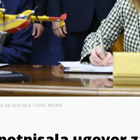
će se sa 6 na 8 / Foto: MORH
potpisala ugovor z