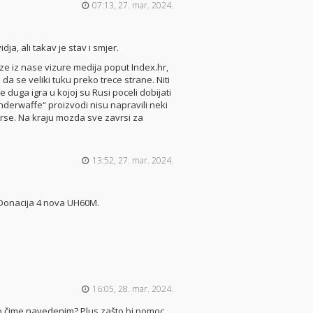
07:13, 27. mar. 2024.
ja, ali takav je stav i smjer.
ze iz nase vizure medija poput Index.hr,
e da se veliki tuku preko trece strane. Niti
je duga igra u kojoj su Rusi poceli dobijati
underwaffe“ proizvodi nisu napravili neki
rse. Na kraju mozda sve zavrsi za
13:52, 27. mar. 2024.
! Donacija 4 nova UH60M.
16:05, 28. mar. 2024.
o čime navedenim? Plus zašto bi pomoc