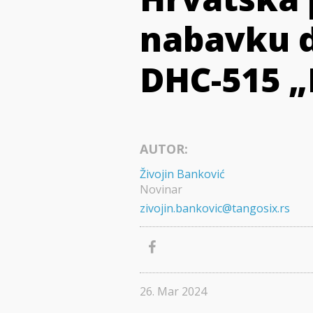
nabavku d
DHC-515 „
AUTOR:
Živojin Banković
Novinar
zivojin.bankovic@tangosix.rs
26. Mar 2024