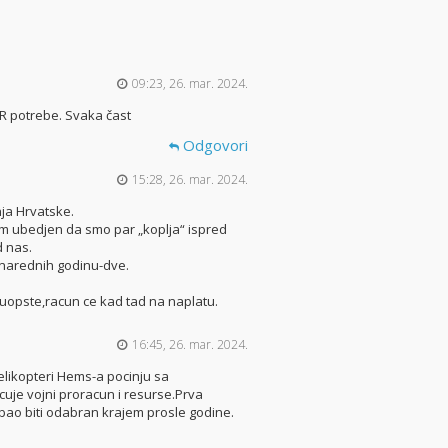
09:23, 26. mar. 2024.
HR potrebe. Svaka čast
Odgovori
15:28, 26. mar. 2024.
ja Hrvatske.
m ubedjen da smo par „koplja“ ispred
d nas.
u narednih godinu-dve.
 uopste,racun ce kad tad na naplatu.
16:45, 26. mar. 2024.
likopteri Hems-a pocinju sa
ecuje vojni proracun i resurse.Prva
bao biti odabran krajem prosle godine.