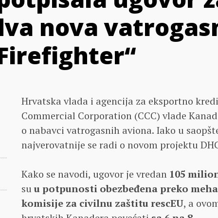
va nova vatrogas
Firefighter“
Hrvatska vlada i agencija za eksportno kred
Commercial Corporation (CCC) vlade Kanade
o nabavci vatrogasnih aviona. Iako u saopšt
najverovatnije se radi o novom projektu DHC
Kako se navodi, ugovor je vredan
105 milio
su
u potpunosti obezbeđena preko meh
komisije za civilnu zaštitu rescEU
, a ovo
hrvatskih Kanadera povećati
sa 6 na 8.