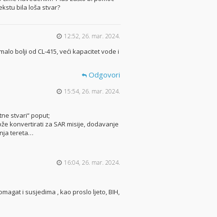
kstu bila loša stvar?
12:52, 26. mar. 2024.
malo bolji od CL-415, veći kapacitet vode i
Odgovori
15:54, 26. mar. 2024.
ne stvari“ poput;
ože konvertirati za SAR misije, dodavanje
nja tereta…
16:04, 26. mar. 2024.
magat i susjedima , kao proslo ljeto, BIH,