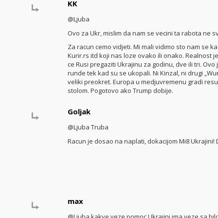
KK
@Ljuba
Ovo za Ukr, mislim da nam se vecini ta rabota ne svid
Za racun cemo vidjeti. Mi mali vidimo sto nam se ka
Kurir.rs itd koji nas loze ovako ili onako. Realnost j
ce Rusi pregaziti Ukrajinu za godinu, dve ili tri. Ovo 
runde tek kad su se ukopali. Ni Kinzal, ni drugi „W
veliki preokret. Europa u medjuvremenu gradi resu
stolom. Pogotovo ako Trump dobije.
Goljak
@Ljuba Truba
Racun je dosao na naplati, dokacijom Mi8 Ukrajini
max
@Ljuba kakve veze pomoc Ukrajini ima veze sa bil