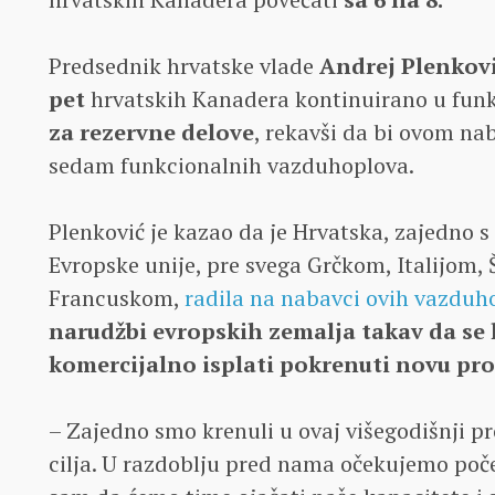
Predsednik hrvatske vlade
Andrej Plenkov
pet
hrvatskih Kanadera kontinuirano u funkc
za rezervne delove
, rekavši da bi ovom n
sedam funkcionalnih vazduhoplova.
Plenković je kazao da je Hrvatska, zajedno
Evropske unije, pre svega Grčkom, Italijom,
Francuskom,
radila na nabavci ovih vazduh
narudžbi evropskih zemalja takav da se
komercijalno isplati pokrenuti novu pro
– Zajedno smo krenuli u ovaj višegodišnji pr
cilja. U razdoblju pred nama očekujemo poče