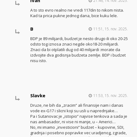
Ivan
21:46, 14. nov. 2025.
A to sto evro realno ne vredi 117din to nikom nista.
Kad ta prica pukne jednog dana, bice kuku lele.
B
11:51, 15. nov. 2025.
BDP je 89 milijardi, budzet je nesto drugo ili oko 20-25
odsto tog iznosa znaci negde oko18-20 milijardi.
Znaci da bi otplatili dug od 40 milijardi :morate da
izdvojite dva godisnja budzeta zemlje. BDP i budzet
nisu isto.
Slavke
11:53, 15. nov. 2025.
Druze, ne bih da „zracim“ ali finansije nam i danas
vode ex-G17 i slicni koji su usli u naprednjake…
Pa i Sutanovac je „istopio“ najvise tenkova a sada je
nas ambasador, ni vise ni manje, u – Americi…
No, mi imamo „investicioni“ budzet – kupovine, SDI,
gradnja i posebno popravke vec uradjenog, zgrade,