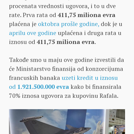
procenata vrednosti ugovora, i to u dve
rate. Prva rata od
411,75 miliona evra
plaćena je
oktobra prošle godine,
dok je u
aprilu ove godine
uplaćena i druga rata u
iznosu od
411,75 miliona evra
.
Takođe smo u maju ove godine izvestili da
će Ministarstvo finansija od konzorcijuma
francuskih banaka
uzeti kredit u iznosu
od
1.921.500.000 evra
kako bi finansirala
70% iznosa ugovora za kupovinu Rafala.