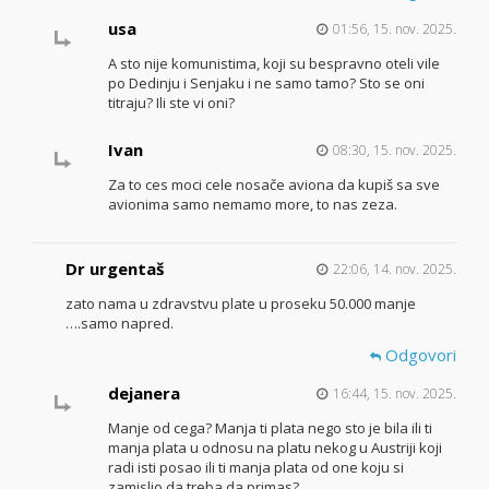
usa
01:56, 15. nov. 2025.
A sto nije komunistima, koji su bespravno oteli vile
po Dedinju i Senjaku i ne samo tamo? Sto se oni
titraju? Ili ste vi oni?
Ivan
08:30, 15. nov. 2025.
Za to ces moci cele nosače aviona da kupiš sa sve
avionima samo nemamo more, to nas zeza.
Dr urgentaš
22:06, 14. nov. 2025.
zato nama u zdravstvu plate u proseku 50.000 manje
….samo napred.
Odgovori
dejanera
16:44, 15. nov. 2025.
Manje od cega? Manja ti plata nego sto je bila ili ti
manja plata u odnosu na platu nekog u Austriji koji
radi isti posao ili ti manja plata od one koju si
zamislio da treba da primas?