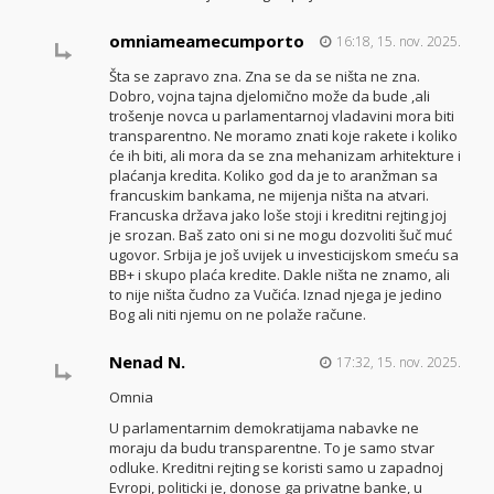
omniameamecumporto
16:18, 15. nov. 2025.
Šta se zapravo zna. Zna se da se ništa ne zna.
Dobro, vojna tajna djelomično može da bude ,ali
trošenje novca u parlamentarnoj vladavini mora biti
transparentno. Ne moramo znati koje rakete i koliko
će ih biti, ali mora da se zna mehanizam arhitekture i
plaćanja kredita. Koliko god da je to aranžman sa
francuskim bankama, ne mijenja ništa na atvari.
Francuska država jako loše stoji i kreditni rejting joj
je srozan. Baš zato oni si ne mogu dozvoliti šuč muć
ugovor. Srbija je još uvijek u investicijskom smeću sa
BB+ i skupo plaća kredite. Dakle ništa ne znamo, ali
to nije ništa čudno za Vučića. Iznad njega je jedino
Bog ali niti njemu on ne polaže račune.
Nenad N.
17:32, 15. nov. 2025.
Omnia
U parlamentarnim demokratijama nabavke ne
moraju da budu transparentne. To je samo stvar
odluke. Kreditni rejting se koristi samo u zapadnoj
Evropi, politicki je, donose ga privatne banke, u