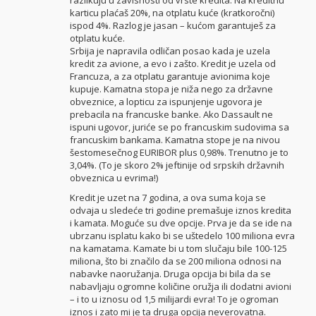
karticu plaćaš 20%, na otplatu kuće (kratkoročni)
ispod 4%. Razlog je jasan – kućom garantuješ za
otplatu kuće.
Srbija je napravila odličan posao kada je uzela
kredit za avione, a evo i zašto. Kredit je uzela od
Francuza, a za otplatu garantuje avionima koje
kupuje. Kamatna stopa je niža nego za državne
obveznice, a lopticu za ispunjenje ugovora je
prebacila na francuske banke. Ako Dassault ne
ispuni ugovor, juriće se po francuskim sudovima sa
francuskim bankama. Kamatna stope je na nivou
šestomesečnog EURIBOR plus 0,98%. Trenutno je to
3,04%. (To je skoro 2% jeftinije od srpskih državnih
obveznica u evrima!)
Kredit je uzet na 7 godina, a ova suma koja se
odvaja u sledeće tri godine premašuje iznos kredita
i kamata. Moguće su dve opcije. Prva je da se ide na
ubrzanu isplatu kako bi se uštedelo 100 miliona evra
na kamatama. Kamate bi u tom slučaju bile 100-125
miliona, što bi značilo da se 200 miliona odnosi na
nabavke naoružanja. Druga opcija bi bila da se
nabavljaju ogromne količine oružja ili dodatni avioni
– i to u iznosu od 1,5 milijardi evra! To je ogroman
iznos i zato mi je ta druga opcija neverovatna.