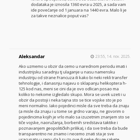
dodataka je iznosila 1360 evra u 2025, a sada vam
ide povećanje od 1 januara na 1440 evra. Malo li je
za takve neznalice poput vas?
Aleksandar
23:55, 14. nov. 2025.
Ako uzmemo u obzir da cemo u narednom periodu imati i
industrijsku saradnju tj ulaganje u nasu namensku
industriju od strane Francuza ili kako bi neki rekli transfer
tehnologije, i danasnju najavu o sklapanju helikoptera h-
125 kod nas, meni se cini da je ovo odlican posao ma
koliko to nekome izgledalo skupo. Mora se uvek uzeti i u
obzir da postoji i neka tajna sto se tice vojske sto je po
meni normalno. Iako pojedinci misle da sve treba da znaju
(a misle da znaju i u tome se grdno varaju, ne govorim o
pojedincima kojih je vrlo malo sa izuzetnim znanjem sto se
tiče vojske, naoružanja, borbenih sredstava taktike i
poznavanjem geopolitičkih prilika), i da sve treba da bude
transparentno ne znamo i necemo znati sta je sve
uracunato u cenu da li su to ove ili neke druge rakete,