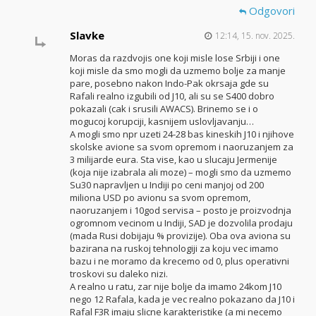
Odgovori
Slavke
12:14, 15. nov. 2025.
Moras da razdvojis one koji misle lose Srbiji i one
koji misle da smo mogli da uzmemo bolje za manje
pare, posebno nakon Indo-Pak okrsaja gde su
Rafali realno izgubili od J10, ali su se S400 dobro
pokazali (cak i srusili AWACS). Brinemo se i o
mogucoj korupciji, kasnijem uslovljavanju…
A mogli smo npr uzeti 24-28 bas kineskih J10 i njihove
skolske avione sa svom opremom i naoruzanjem za
3 milijarde eura. Sta vise, kao u slucaju Jermenije
(koja nije izabrala ali moze) – mogli smo da uzmemo
Su30 napravljen u Indiji po ceni manjoj od 200
miliona USD po avionu sa svom opremom,
naoruzanjem i 10god servisa – posto je proizvodnja
ogromnom vecinom u Indiji, SAD je dozvolila prodaju
(mada Rusi dobijaju % provizije). Oba ova aviona su
bazirana na ruskoj tehnologiji za koju vec imamo
bazu i ne moramo da krecemo od 0, plus operativni
troskovi su daleko nizi.
A realno u ratu, zar nije bolje da imamo 24kom J10
nego 12 Rafala, kada je vec realno pokazano da J10 i
Rafal F3R imaju slicne karakteristike (a mi necemo