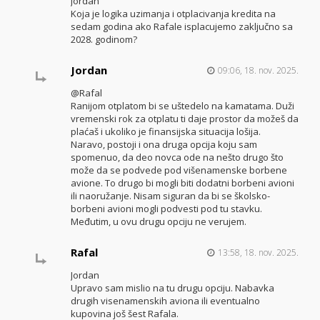
Jordan
Koja je logika uzimanja i otplacivanja kredita na
sedam godina ako Rafale isplacujemo zaključno sa
2028. godinom?
Jordan
09:06, 18. nov. 2025.
@Rafal
Ranijom otplatom bi se uštedelo na kamatama. Duži
vremenski rok za otplatu ti daje prostor da možeš da
plaćaš i ukoliko je finansijska situacija lošija.
Naravo, postoji i ona druga opcija koju sam
spomenuo, da deo novca ode na nešto drugo što
može da se podvede pod višenamenske borbene
avione. To drugo bi mogli biti dodatni borbeni avioni
ili naoružanje. Nisam siguran da bi se školsko-
borbeni avioni mogli podvesti pod tu stavku.
Međutim, u ovu drugu opciju ne verujem.
Rafal
13:58, 18. nov. 2025.
Jordan
Upravo sam mislio na tu drugu opciju. Nabavka
drugih visenamenskih aviona ili eventualno
kupovina još šest Rafala.