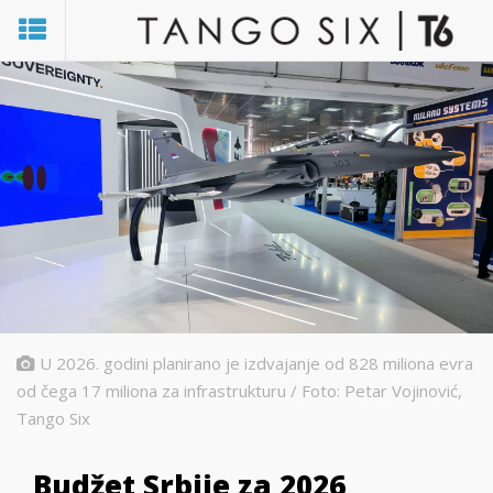
U 2026. godini planirano je izdvajanje od 828 miliona evra
od čega 17 miliona za infrastrukturu / Foto: Petar Vojinović,
Tango Six
Budžet Srbije za 2026