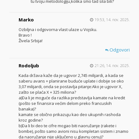
tu tvoju metodologiju,kolika smo tad sila bili?
Marko
19:53, 14. nov. 2025.
Ozbiljna i odgovorna vlast ulaze u Vojsku.
Bravo !
Živela Srbija!
Odgovori
Rodoljub
21:26, 14. nov. 2025.
Kada država kaže da je ugovor 2,745 milijardi, a kada se
saberu avans + planirane buduće uplate i dobije se oko
3,07 milijardi, onda se postavlja pitanje:Ako je ugovor X,
zašto se plaća X + 325 miliona?
a)Da li je moguće da razlika predstavlja kamate na kredit
(pošto se finansira većim delom preko francuskih
banaka)?
kamate se obično prikazuju kao deo ukupnih rashoda
kroz godine?
b)Da li bi deo te cifre mogao biti naoružanje (rakete i
bombe), pošto samo avioni nisu kompletan sistem i znamo
da naoružanje nije uključeno u glavnu cenu)?