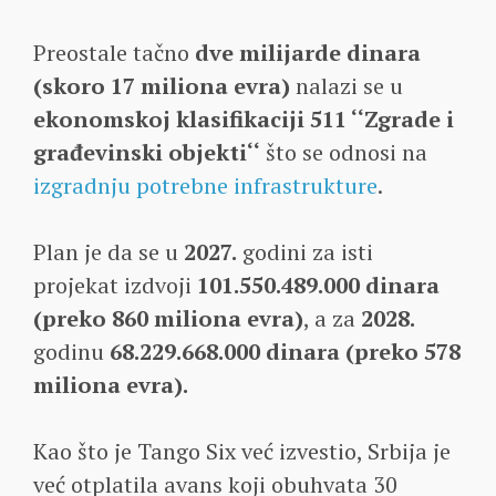
Preostale tačno
dve milijarde dinara
(skoro 17 miliona evra)
nalazi se u
ekonomskoj klasifikaciji 511 ‘‘Zgrade i
građevinski objekti‘‘
što se odnosi na
izgradnju potrebne infrastrukture
.
Plan je da se u
2027.
godini za isti
projekat izdvoji
101.550.489.000 dinara
(preko 860 miliona evra)
, a za
2028.
godinu
68.229.668.000 dinara (preko 578
miliona evra).
Kao što je Tango Six već izvestio, Srbija je
već otplatila avans koji obuhvata 30