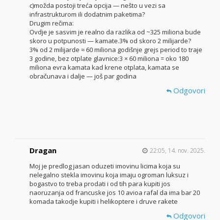
c)možda postoji treća opcija — nešto u vezi sa
infrastrukturom ili dodatnim paketima?
Drugim rečima:
Ovdje je sasvim je realno da razlika od ~325 miliona bude
skoro u potpunosti — kamate.3% od skoro 2 milijarde?
3% od 2 milijarde ≈ 60 miliona godišnje grejs period to traje
3 godine, bez otplate glavnice:3 × 60 miliona = oko 180
miliona evra kamata kad krene otplata, kamata se
obračunava i dalje — još par godina
Odgovori
Dragan
22:05, 14. nov. 2025.
Moj je predlog jasan oduzeti imovinu licima koja su
nelegalno stekla imovinu koja imaju ogroman luksuz i
bogastvo to treba prodati i od tih para kupiti jos
naoruzanja od francuske jos 10 avioa rafal da ima bar 20
komada takodje kupiti i helikoptere i druve rakete
Odgovori