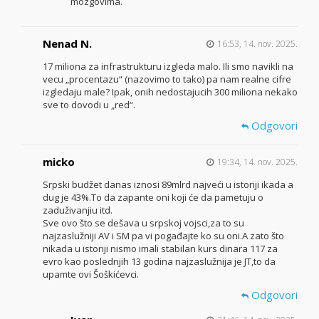
mozgovima.
Nenad N.
16:53, 14. nov. 2025.
17 miliona za infrastrukturu izgleda malo. Ili smo navikli na
vecu „procentazu“ (nazovimo to tako) pa nam realne cifre
izgledaju male? Ipak, onih nedostajucih 300 miliona nekako
sve to dovodi u „red“.
Odgovori
micko
19:34, 14. nov. 2025.
Srpski budžet danas iznosi 89mlrd najveći u istoriji ikada a
dug je 43%.To da zapante oni koji će da pametuju o
zaduživanjiu itd.
Sve ovo što se dešava u srpskoj vojsci,za to su
najzaslužniji AV i SM pa vi pogađajte ko su oni.A zato što
nikada u istoriji nismo imali stabilan kurs dinara 117 za
evro kao poslednjih 13 godina najzaslužnija je JT,to da
upamte ovi Šoškićevci.
Odgovori