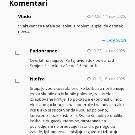
Komentari
Vlado
14:06, 14. nov. 2025.
Svaki cent za Rafala se isplati. Problem je gde ide ostatak
novca.
Odgovori
Padobranac
19:23, 14. nov. 2025.
Overkill na najjače! Pa taj avion dok poleti nad
Srbijom će koštati više od 3,5 milijardi
Njofra
09:19, 18. nov. 2025.
Srbija Je vec iskesirala onoliko koliko su npr komsije
jedva skupile da bi kupile polovne, zastarele i
izraubovane krntije. To pokazuje ekonomsku moc.
Ako si bogat kupujes najmodernije i najnovije a ako
nisi tj ako si sirotan onda kupujes polovno,
korisceno i ipak zastarelo. Svako se pokrije onoliko
koliko je dugacak. Naravno, sirotanima sa
povredjenim ne preostaje nista drugo nego da
zavide, ljubomorisu, smisljaju izgovore i izbacuju