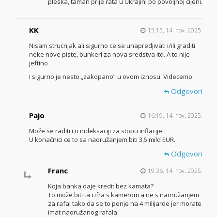
pleska, taman prije rata u Ukrajini po povoljnoj cijeni.
KK
15:15, 14. nov. 2025.
Nisam strucnjak ali sigurno ce se unapredjivati i/ili graditi
neke nove piste, bunkeri za nova sredstva itd. A to nije
jeftino
I sigurno je nesto „zakopano“ u ovom iznosu. Videcemo
Odgovori
Pajo
16:19, 14. nov. 2025.
Može se raditi i o indeksaciji za stopu inflacije.
U konačnici ce to sa naoružanjem biti 3,5 mild EUR.
Odgovori
Franc
19:36, 14. nov. 2025.
Koja banka daje kredit bez kamata?
To može biti ta cifra s kamerom a ne s naoružanjem
za rafal tako da se to penje na 4 milijarde jer morate
imat naoružanog rafala