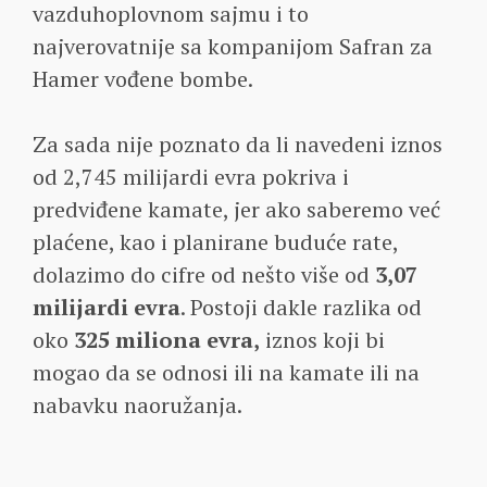
vazduhoplovnom sajmu i to
najverovatnije sa kompanijom Safran za
Hamer vođene bombe.
Za sada nije poznato da li navedeni iznos
od 2,745 milijardi evra pokriva i
predviđene kamate, jer ako saberemo već
plaćene, kao i planirane buduće rate,
dolazimo do cifre od nešto više od
3,07
milijardi evra
. Postoji dakle razlika od
oko
325 miliona evra,
iznos koji bi
mogao da se odnosi ili na kamate ili na
nabavku naoružanja.