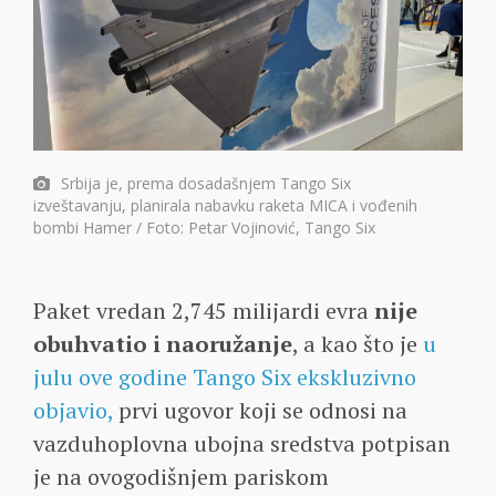
Srbija je, prema dosadašnjem Tango Six
izveštavanju, planirala nabavku raketa MICA i vođenih
bombi Hamer / Foto: Petar Vojinović, Tango Six
Paket vredan 2,745 milijardi evra
nije
obuhvatio i naoružanje
, a kao što je
u
julu ove godine Tango Six ekskluzivno
objavio,
prvi ugovor koji se odnosi na
vazduhoplovna ubojna sredstva potpisan
je na ovogodišnjem pariskom