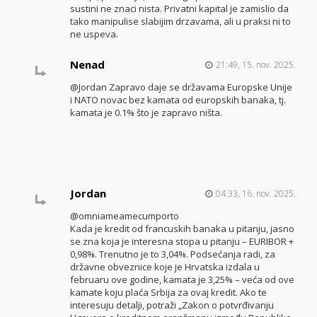
sustini ne znaci nista. Privatni kapital je zamislio da
tako manipulise slabijim drzavama, ali u praksi ni to
ne uspeva.
Nenad
21:49, 15. nov. 2025.
@Jordan Zapravo daje se državama Europske Unije
i NATO novac bez kamata od europskih banaka, tj.
kamata je 0.1% što je zapravo ništa.
Jordan
04:33, 16. nov. 2025.
@omniameamecumporto
Kada je kredit od francuskih banaka u pitanju, jasno
se zna koja je interesna stopa u pitanju – EURIBOR +
0,98%. Trenutno je to 3,04%. Podsećanja radi, za
državne obveznice koje je Hrvatska izdala u
februaru ove godine, kamata je 3,25% – veća od ove
kamate koju plaća Srbija za ovaj kredit. Ako te
interesuju detalji, potraži „Zakon o potvrđivanju