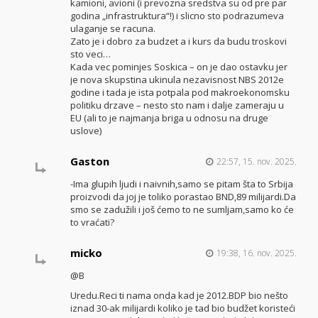
kamioni, avioni (i prevozna sredstva su od pre par
godina „infrastruktura“!) i slicno sto podrazumeva
ulaganje se racuna.
Zato je i dobro za budzet a i kurs da budu troskovi
sto veci…
Kada vec pominjes Soskica – on je dao ostavku jer
je nova skupstina ukinula nezavisnost NBS 2012e
godine i tada je ista potpala pod makroekonomsku
politiku drzave – nesto sto nam i dalje zameraju u
EU (ali to je najmanja briga u odnosu na druge
uslove)
Gaston
22:57, 15. nov. 2025.
-Ima glupih ljudi i naivnih,samo se pitam šta to Srbija
proizvodi da joj je toliko porastao BND,89 milijardi.Da
smo se zadužili i još ćemo to ne sumljam,samo ko će
to vraćati?
micko
19:38, 16. nov. 2025.
@B
Uredu.Reci ti nama onda kad je 2012.BDP bio nešto
iznad 30-ak milijardi koliko je tad bio budžet koristeći