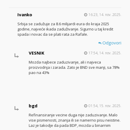
Ivanko
16:23, 14. nov. 2025.
Srbija se zadužuje za 8.6 milijardi eura do kraja 2025
godine, najveće ikada zaduživanje. Sigurno u taj kredit
spada i novac da se plati rata za Rafale.
Odgovori
VESNIK
17:54, 14. nov. 2025.
Mozda najbece zaduzivanje, ali i najveca
proizvodnja i zarada. Zato je BND sve manji, sa 78%
pao na 43%
bgd
01:54, 15. nov. 2025.
Refinansiranje vecine duga nije zaduzivanje. Malo
vise pismenosti, znanja ili se namerno pisu neistine.
Laz je takodje da pada BDP, mozda u binarnim