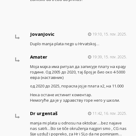
JovanJovic
19:10, 15. nov. 2025.
Duplo manja plata nego u Hrvatskoj…
Amater
19:39, 15. nov. 2025.
Моја мајка има ритуал да записује плату на крају
године. Од 2005 до 2020, тај број је био око 4-5000
евра (наставник)
од 2020 до 2025, порасла јој је плата х2, на 11.000
Нека остане истинит коментар.
Немогуће да је у здравству горе него у школи.
Dr urgentaš
11:42, 16. nov. 2025.
manja mi plata u odnosu na oktobar….bez najave
nas satrli…što se tiče okruženja najgori smo , CG nas
šije uzduž i popreko, za Hr i SLo da ne pominjem…