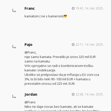
Franc
19:41, 14. nov. 2025.
kamatom ( ne s kamerom)
Pajo
22:11, 14. nov. 2025.
@Franc,
nije samo kamata. Preveliki je iznos 325 mil EUR
samo na kamatu.
Vrlo vjerojatno se radi o kombiniranom trošku
kamate i indeksacije.
Ukoliko se pretpostavi da je inflacija u EU zoni cca
3%, to bi bilo neki 90 -100 mil EUR + kamata u
preostalim iznosu od 225 mil. EUR.
Jordan
22:28, 14. nov. 2025.
@Franc
Niko ne daje novac bez kamate, ali se kamate
razlikuju u zavisnosti od vrste kredita. Na kreditnu