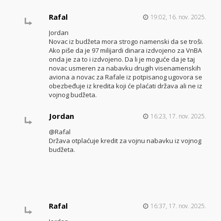
Rafal
19:02, 16. nov. 2025.
Jordan
Novac iz budžeta mora strogo namenski da se troši.
Ako piše da je 97 milijardi dinara izdvojeno za VnBA
onda je za to i izdvojeno. Da li je moguće da je taj
novac usmeren za nabavku drugih visenamenskih
aviona a novac za Rafale iz potpisanog ugovora se
obezbeđuje iz kredita koji će plaćati država ali ne iz
vojnog budžeta.
Jordan
16:23, 17. nov. 2025.
@Rafal
Država otplaćuje kredit za vojnu nabavku iz vojnog
budžeta.
Rafal
16:37, 17. nov. 2025.