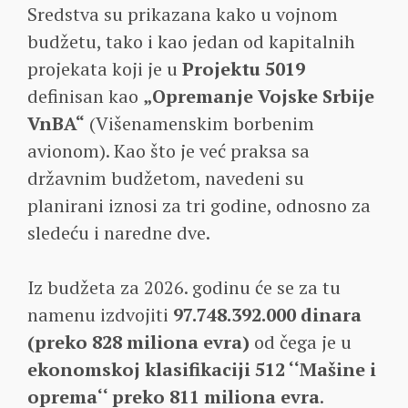
Sredstva su prikazana kako u vojnom
budžetu, tako i kao jedan od kapitalnih
projekata koji je u
Projektu 5019
definisan kao
„Opremanje Vojske Srbije
VnBA“
(Višenamenskim borbenim
avionom). Kao što je već praksa sa
državnim budžetom, navedeni su
planirani iznosi za tri godine, odnosno za
sledeću i naredne dve.
Iz budžeta za 2026. godinu će se za tu
namenu izdvojiti
97.748.392.000 dinara
(preko 828 miliona evra)
od čega je u
ekonomskoj klasifikaciji 512 ‘‘Mašine i
oprema‘‘ preko 811 miliona evra
.