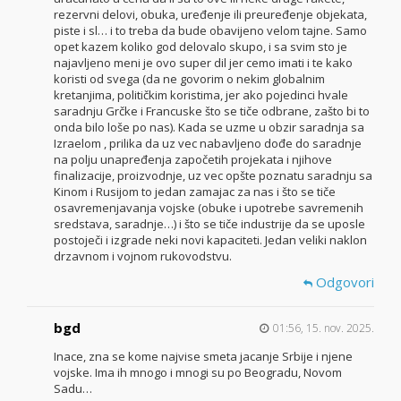
rezervni delovi, obuka, uređenje ili preuređenje objekata,
piste i sl… i to treba da bude obavijeno velom tajne. Samo
opet kazem koliko god delovalo skupo, i sa svim sto je
najavljeno meni je ovo super dil jer cemo imati i te kako
koristi od svega (da ne govorim o nekim globalnim
kretanjima, političkim koristima, jer ako pojedinci hvale
saradnju Grčke i Francuske što se tiče odbrane, zašto bi to
onda bilo loše po nas). Kada se uzme u obzir saradnja sa
Izraelom , prilika da uz vec nabavljeno dođe do saradnje
na polju unapređenja započetih projekata i njihove
finalizacije, proizvodnje, uz vec opšte poznatu saradnju sa
Kinom i Rusijom to jedan zamajac za nas i što se tiče
osavremenjavanja vojske (obuke i upotrebe savremenih
sredstava, saradnje…) i što se tiče industrije da se uposle
postoječi i izgrade neki novi kapaciteti. Jedan veliki naklon
drzavnom i vojnom rukovodstvu.
Odgovori
bgd
01:56, 15. nov. 2025.
Inace, zna se kome najvise smeta jacanje Srbije i njene
vojske. Ima ih mnogo i mnogi su po Beogradu, Novom
Sadu…