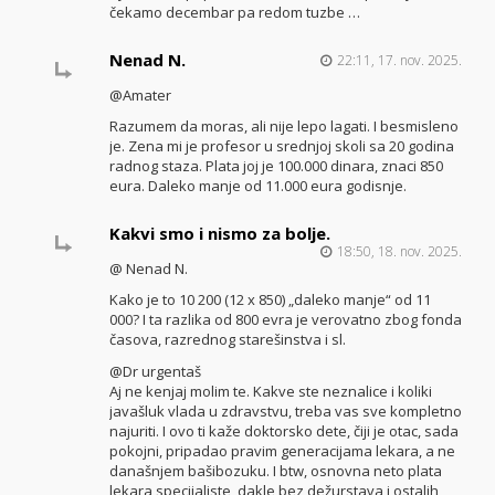
čekamo decembar pa redom tuzbe …
Nenad N.
22:11, 17. nov. 2025.
@Amater
Razumem da moras, ali nije lepo lagati. I besmisleno
je. Zena mi je profesor u srednjoj skoli sa 20 godina
radnog staza. Plata joj je 100.000 dinara, znaci 850
eura. Daleko manje od 11.000 eura godisnje.
Kakvi smo i nismo za bolje.
18:50, 18. nov. 2025.
@ Nenad N.
Kako je to 10 200 (12 x 850) „daleko manje“ od 11
000? I ta razlika od 800 evra je verovatno zbog fonda
časova, razrednog starešinstva i sl.
@Dr urgentaš
Aj ne kenjaj molim te. Kakve ste neznalice i koliki
javašluk vlada u zdravstvu, treba vas sve kompletno
najuriti. I ovo ti kaže doktorsko dete, čiji je otac, sada
pokojni, pripadao pravim generacijama lekara, a ne
današnjem bašibozuku. I btw, osnovna neto plata
lekara specijaliste, dakle bez dežurstava i ostalih