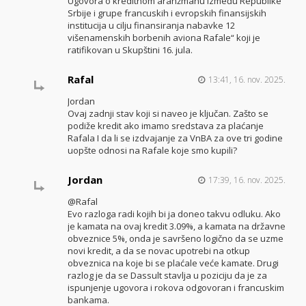
Ugovora o kreditnom aranžmanu između Republike
Srbije i grupe francuskih i evropskih finansijskih
institucija u cilju finansiranja nabavke 12
višenamenskih borbenih aviona Rafale“ koji je
ratifikovan u Skupštini 16. jula.
Rafal
13:41, 16. nov. 2025.
Jordan
Ovaj zadnji stav koji si naveo je ključan. Zašto se
podiže kredit ako imamo sredstava za plaćanje
Rafala I da li se izdvajanje za VnBA za ove tri godine
uopšte odnosi na Rafale koje smo kupili?
Jordan
17:39, 16. nov. 2025.
@Rafal
Evo razloga radi kojih bi ja doneo takvu odluku. Ako
je kamata na ovaj kredit 3.09%, a kamata na državne
obveznice 5%, onda je savršeno logično da se uzme
novi kredit, a da se novac upotrebi na otkup
obveznica na koje bi se plaćale veće kamate. Drugi
razlog je da se Dassult stavlja u poziciju da je za
ispunjenje ugovora i rokova odgovoran i francuskim
bankama.