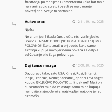
frustraciju po medijima i komentarima kako bar malo
nahranili svoju sujetu i osetili se malo manje
povredjeno. Sve je to normalno.
Vukvoarac
12:11, 19. nov. 2025.
Njofra
Ne znam jesi li ikada čuo, a očito nisi, za Englesku
urečicu… NISMO DOVOLJNO BOGATI DA KUPUJEMO
POLOVNO!!! Što to znači u prijevodu kako samo
sirotinja kupuje novo jer nema novaca za daljnje
održavanje bilo čega polovnoga.
Daj šansu mozgu
12:08, 20. nov. 2025.
Da, upravo tako, zato USA, Kinezi, Rusi, Britanci,
Indijci, Francuzi, Nemci; Koreanci, Japanci, i svi bogati
kupuju ISKLJUČIVO POLOVNO … ili ipak ne?! Ma, i oni
su siromašni tako da im ostaje samo to da kupuju
najnovije, najmodernije, najskuplje i najbolje jer su
siromašni.