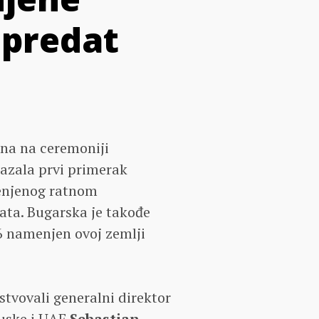
 predat
ana na ceremoniji
azala prvi primerak
enjenog ratnom
ta. Bugarska je takođe
6 namenjen ovoj zemlji
stvovali generalni direktor
cuske i UAE
Sebastian