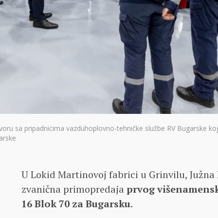
voru sa pripadnicima vazduhoplovno-tehničke službe RV Bugarske koji
arske
U Lokid Martinovoj fabrici u Grinvilu, Južna
zvanična primopredaja
prvog višenamensk
16 Blok 70 za Bugarsku
.