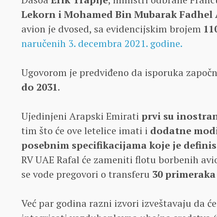
Lekorn i Mohamed Bin Mubarak Fadhel 
avion je dvosed, sa evidencijskim brojem
11
naručenih 3. decembra 2021. godine.
Ugovorom je predviđeno da isporuka započ
do 2031
.
Ujedinjeni Arapski Emirati
prvi su inostra
tim što će ove letelice imati i
dodatne modi
posebnim specifikacijama koje je defini
RV UAE Rafal će zameniti flotu borbenih av
se vode pregovori o transferu
30 primeraka
Već par godina razni izvori izveštavaju da ć