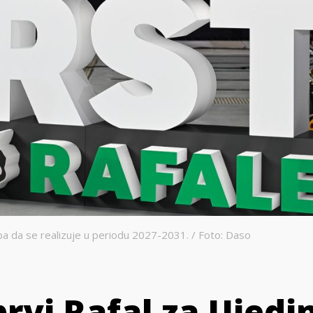
ba da se realizuje u periodu 2027-2031. / Foto: Daso
rvi Rafal za Ujedi