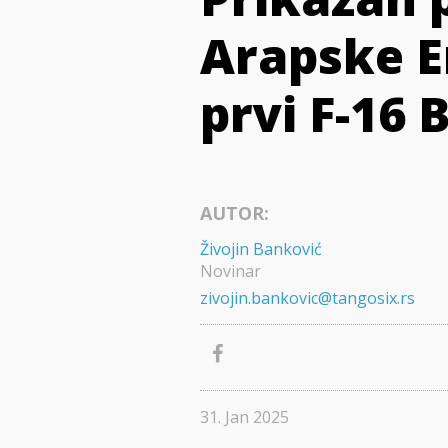
Arapske E
prvi F-16 
AUTOR:
Živojin Banković
Novinar
zivojin.bankovic@tangosix.rs
31. Jan 2025