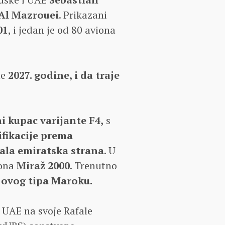
Al Mazrouei
. Prikazani
01
, i jedan je od 80 aviona
ne
2027. godine, i da traje
ni kupac varijante F4,
s
fikacije prema
sala emiratska strana
. U
iona
Miraž 2000
. Trenutno
 ovog tipa Maroku.
e UAE na svoje Rafale