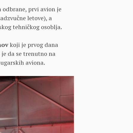
 odbrane, prvi avion je
nadzvučne letove), a
skog tehničkog osoblja.
nov
koji je prvog dana
 je da se trenutno na
ugarskih aviona.