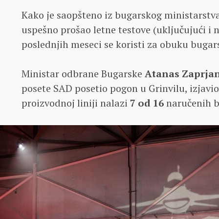
Kako je saopšteno iz bugarskog ministarstva
uspešno prošao letne testove (uključujući i 
poslednjih meseci se koristi za obuku bugar
Ministar odbrane Bugarske
Atanas Zaprja
posete SAD posetio pogon u Grinvilu, izjavio
proizvodnoj liniji nalazi
7 od 16
naručenih b