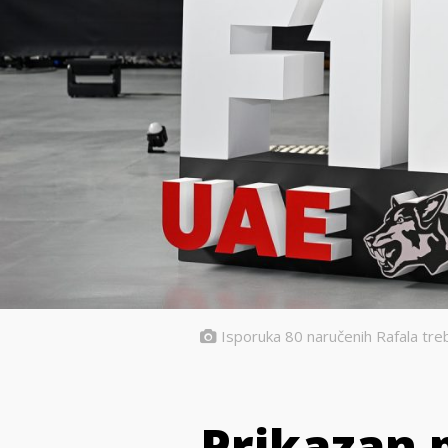
Isporuka 80 naručenih Rafala tre
Prikazan p