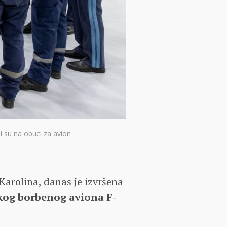
 su na obuci za avion
 Karolina, danas je izvršena
og borbenog aviona F-