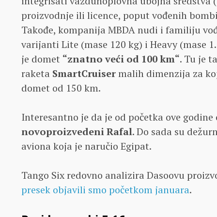
integrisati vazduhoplovna ubojna sredstva 
proizvodnje ili licence, poput vođenih bomb
Takođe, kompanija MBDA nudi i familiju v
varijanti Lite (mase 120 kg) i Heavy (mase 1
je domet
“znatno veći od 100 km“
. Tu je 
raketa
SmartCruiser
malih dimenzija za ko
domet od 150 km.
Interesantno je da je od početka ove godine
novoproizvedeni Rafal
. Do sada su dežurn
aviona koja je naručio Egipat.
Tango Six redovno analizira Dasoovu proizv
presek objavili smo početkom januara
.