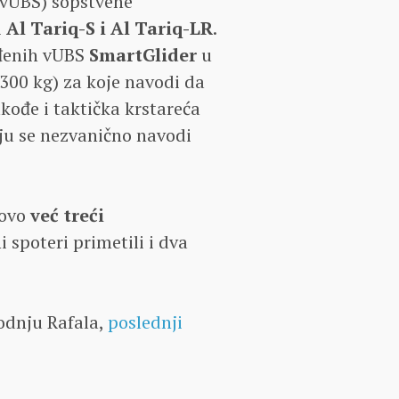
(vUBS) sopstvene
i
Al Tariq-S i Al Tariq-LR
.
ođenih vUBS
SmartGlider
u
.300 kg) za koje navodi da
takođe i taktička krstareća
ju se nezvanično navodi
 ovo
već treći
i spoteri primetili i dva
odnju Rafala,
poslednji