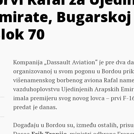
mirate, Bugarskoj
Blok 70
Kompanija „Dassault Aviation“ je pre dva d
organizovanoj u svom pogonu u Bordou prik
višenamenskog borbenog aviona Rafal nam
vazduhoplovstvu Ujedinjenih Arapskih Emira
imala premijeru svog novog lovca – prvi F-1
predat je danas.
Događaju u Bordou su, između ostalih, prisu
Dasoa
Erik Trapije
, ministri odbrane Fran