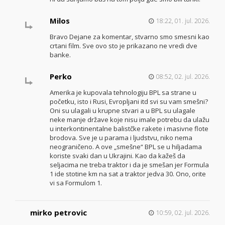
Milos
18:22, 01. jul. 2026.
Bravo Dejane za komentar, stvarno smo smesni kao
crtani film. Sve ovo sto je prikazano ne vredi dve
banke.
Perko
08:52, 02. jul. 2026.
Amerika je kupovala tehnologiju BPL sa strane u
početku, isto i Rusi, Evropljani itd svi su vam smešni?
Oni su ulagali u krupne stvari a u BPL su ulagale
neke manje države koje nisu imale potrebu da ulažu
u interkontinentalne balistčke rakete i masivne flote
brodova. Sve je u parama i ljudstvu, niko nema
neograničeno. A ove „smešne“ BPL se u hiljadama
koriste svaki dan u Ukrajini. Kao da kažeš da
seljacima ne treba traktor i da je smešan jer Formula
1 ide stotine km na sat a traktor jedva 30. Ono, orite
vi sa Formulom 1.
mirko petrovic
10:59, 02. jul. 2026.