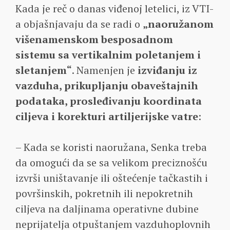
Kada je reč o danas viđenoj letelici, iz VTI-
a objašnjavaju da se radi o
„naoružanom
višenamenskom besposadnom
sistemu sa vertikalnim poletanjem i
sletanjem“
. Namenjen je
izviđanju iz
vazduha, prikupljanju obaveštajnih
podataka, prosleđivanju koordinata
ciljeva i korekturi artiljerijske vatre
:
– Kada se koristi naoružana, Senka treba
da omogući da se sa velikom preciznošću
izvrši uništavanje ili oštećenje tačkastih i
površinskih, pokretnih ili nepokretnih
ciljeva na daljinama operativne dubine
neprijatelja otpuštanjem vazduhoplovnih