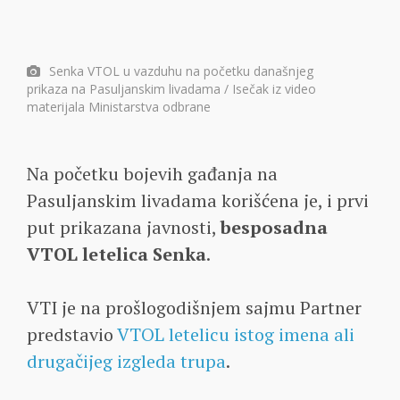
Senka VTOL u vazduhu na početku današnjeg
prikaza na Pasuljanskim livadama / Isečak iz video
materijala Ministarstva odbrane
Na početku bojevih gađanja na
Pasuljanskim livadama korišćena je, i prvi
put prikazana javnosti,
besposadna
VTOL letelica Senka
.
VTI je na prošlogodišnjem sajmu Partner
predstavio
VTOL letelicu istog imena ali
drugačijeg izgleda trupa
.