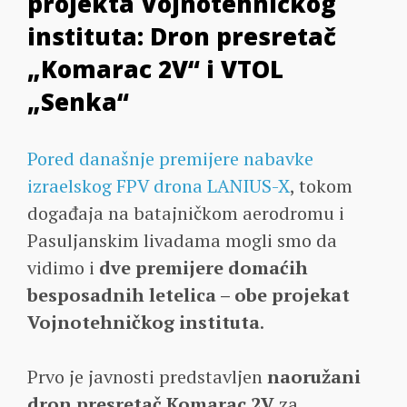
projekta Vojnotehničkog
instituta: Dron presretač
„Komarac 2V“ i VTOL
„Senka“
Pored današnje premijere nabavke
izraelskog FPV drona LANIUS-X
, tokom
događaja na batajničkom aerodromu i
Pasuljanskim livadama mogli smo da
vidimo i
dve premijere domaćih
besposadnih letelica – obe projekat
Vojnotehničkog instituta
.
Prvo je javnosti predstavljen
naoružani
dron presretač Komarac 2V
za