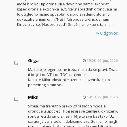
može bilo koji tip drona. Nije dovolhno samo iskopirati
izgled drona,elektronika je,“Srce“,naprednih dronova,a mi
to očigledno nismo sposobni da proizvedemo,što smo
dokazali slanjem onih,“Naših“,dronova u Kinu,da nam
Kinezi završe,“Naš proizvod“. Smešni smo kao crtani film.
Odgovori
Grga
19:08, 29. jun. 2026.
Ma tako je legendo, ne treba nista da se pravi. Znas
ti bolje i od VTI i od TOCa zajedno.
Kako te Miloradovic nije uzeo za savetnika tako
pametnog pitam se..
Miks
19:13, 29. jun. 2026.
Srbija ima trenutno preko 20 različitih modela
dronova u upotrebi. Poglesaj sve zemlje u okruženju
i onda reci da smo smešni. Nije to sve baš tako. Uz
saradnju sa Izraelom dobićemo sve što nismo mogli
ni da sanjamo baš na tom polju gde smo bili tanki.