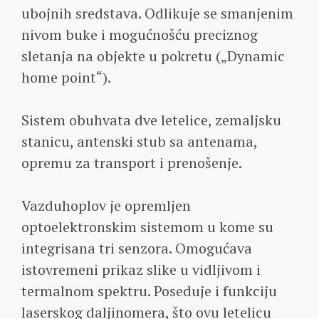
ubojnih sredstava. Odlikuje se smanjenim
nivom buke i mogućnošću preciznog
sletanja na objekte u pokretu („Dynamic
home point“).
Sistem obuhvata dve letelice, zemaljsku
stanicu, antenski stub sa antenama,
opremu za transport i prenošenje.
Vazduhoplov je opremljen
optoelektronskim sistemom u kome su
integrisana tri senzora. Omogućava
istovremeni prikaz slike u vidljivom i
termalnom spektru. Poseduje i funkciju
laserskog daljinomera, što ovu letelicu