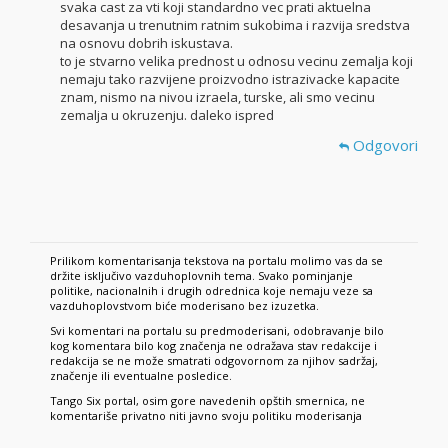
svaka cast za vti koji standardno vec prati aktuelna
desavanja u trenutnim ratnim sukobima i razvija sredstva
na osnovu dobrih iskustava.
to je stvarno velika prednost u odnosu vecinu zemalja koji
nemaju tako razvijene proizvodno istrazivacke kapacite
znam, nismo na nivou izraela, turske, ali smo vecinu
zemalja u okruzenju. daleko ispred
Odgovori
Prilikom komentarisanja tekstova na portalu molimo vas da se
držite isključivo vazduhoplovnih tema. Svako pominjanje
politike, nacionalnih i drugih odrednica koje nemaju veze sa
vazduhoplovstvom biće moderisano bez izuzetka.
Svi komentari na portalu su predmoderisani, odobravanje bilo
kog komentara bilo kog značenja ne odražava stav redakcije i
redakcija se ne može smatrati odgovornom za njihov sadržaj,
značenje ili eventualne posledice.
Tango Six portal, osim gore navedenih opštih smernica, ne
komentariše privatno niti javno svoju politiku moderisanja