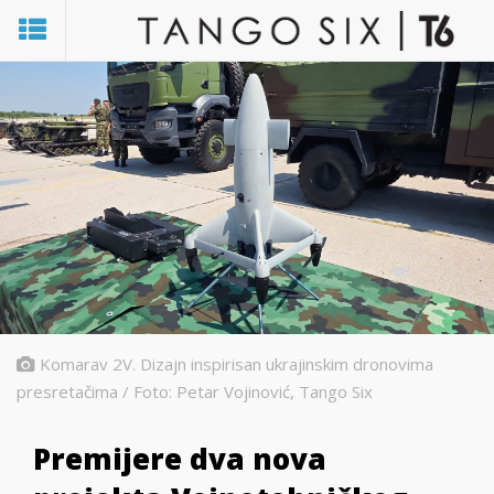
Komarav 2V. Dizajn inspirisan ukrajinskim dronovima
presretačima / Foto: Petar Vojinović, Tango Six
Premijere dva nova