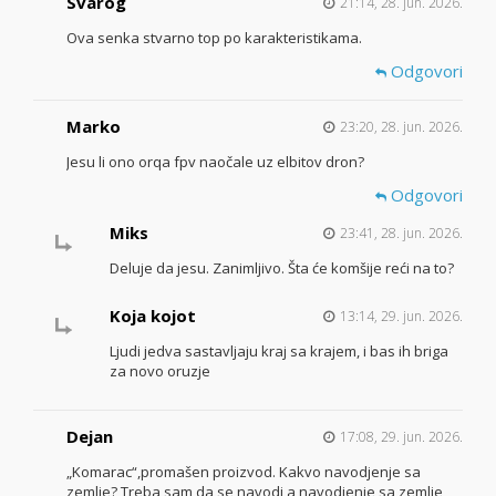
Svarog
21:14, 28. jun. 2026.
Ova senka stvarno top po karakteristikama.
Odgovori
Marko
23:20, 28. jun. 2026.
Jesu li ono orqa fpv naočale uz elbitov dron?
Odgovori
Miks
23:41, 28. jun. 2026.
Deluje da jesu. Zanimljivo. Šta će komšije reći na to?
Koja kojot
13:14, 29. jun. 2026.
Ljudi jedva sastavljaju kraj sa krajem, i bas ih briga
za novo oruzje
Dejan
17:08, 29. jun. 2026.
„Komarac“,promašen proizvod. Kakvo navodjenje sa
zemlje? Treba sam da se navodi,a navodjenje sa zemlje