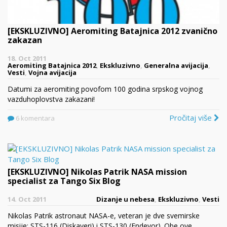
[EKSKLUZIVNO] Aeromiting Batajnica 2012 zvanično
zakazan
18. Oct 2011
Aeromiting Batajnica 2012
,
Ekskluzivno
,
Generalna avijacija
,
Vesti
,
Vojna avijacija
Datumi za aeromiting povofom 100 godina srpskog vojnog
vazduhoplovstva zakazani!
Pročitaj više
6 komentara
[EKSKLUZIVNO] Nikolas Patrik NASA mission
specialist za Tango Six Blog
14. Oct 2011
Dizanje u nebesa
,
Ekskluzivno
,
Vesti
Nikolas Patrik astronaut NASA-e, veteran je dve svemirske
misije: STS-116 (Diskaveri) i STS-130 (Endevor). Obe ove