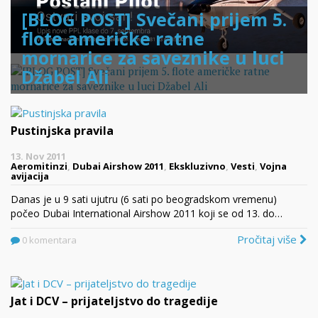
[BLOG POST] Svečani prijem 5.
flote američke ratne
mornarice za saveznike u luci
Džabel Ali
Pustinjska pravila
13. Nov 2011
Aeromitinzi
,
Dubai Airshow 2011
,
Ekskluzivno
,
Vesti
,
Vojna
avijacija
Danas je u 9 sati ujutru (6 sati po beogradskom vremenu)
počeo Dubai International Airshow 2011 koji se od 13. do…
Pročitaj više
0 komentara
Jat i DCV – prijateljstvo do tragedije