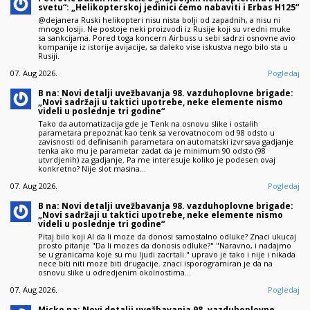
svetu“: „Helikopterskoj jedinici ćemo nabaviti i Erbas H125“
@dejanera Ruski helikopteri nisu nista bolji od zapadnih, a nisu ni
mnogo losiji. Ne postoje neki proizvodi iz Rusije koji su vredni muke
sa sankcijama. Pored toga koncern Airbuss u sebi sadrzi osnovne avio
kompanije iz istorije avijacije, sa daleko vise iskustva nego bilo sta u
Rusiji.
07. Aug 2026.
Pogledaj
B na: Novi detalji uvežbavanja 98. vazduhoplovne brigade:
„Novi sadržaji u taktici upotrebe, neke elemente nismo
videli u poslednje tri godine“
Tako da automatizacija gde je Tenk na osnovu slike i ostalih
parametara prepoznat kao tenk sa verovatnocom od 98 odsto u
zavisnosti od definisanih parametara on automatski izvrsava gadjanje
tenka ako mu je parametar zadat da je minimum 90 odsto (98
utvrdjenih) za gadjanje. Pa me interesuje koliko je podesen ovaj
konkretno? Nije slot masina…
07. Aug 2026.
Pogledaj
B na: Novi detalji uvežbavanja 98. vazduhoplovne brigade:
„Novi sadržaji u taktici upotrebe, neke elemente nismo
videli u poslednje tri godine“
Pitaj bilo koji AI da li moze da donosi samostalno odluke? Znaci ukucaj
prosto pitanje "Da li mozes da donosis odluke?" "Naravno, i nadajmo
se u granicama koje su mu ljudi zacrtali." upravo je tako i nije i nikada
nece biti niti moze biti drugacije. znaci isporogramiran je da na
osnovu slike u odredjenim okolnostima…
07. Aug 2026.
Pogledaj
Micko na: Novi detalji uvežbavanja 98. vazduhoplovne