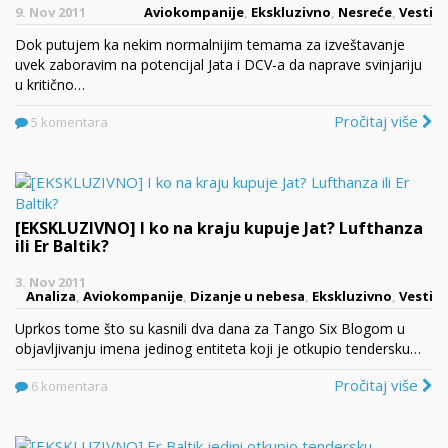
9. Nov 2011
Aviokompanije
,
Ekskluzivno
,
Nesreće
,
Vesti
Dok putujem ka nekim normalnijim temama za izveštavanje
uvek zaboravim na potencijal Jata i DCV-a da naprave svinjariju
u kritično…
Pročitaj više
5 komentara
[EKSKLUZIVNO] I ko na kraju kupuje Jat? Lufthanza
ili Er Baltik?
3. Nov 2011
Analiza
,
Aviokompanije
,
Dizanje u nebesa
,
Ekskluzivno
,
Vesti
Uprkos tome što su kasnili dva dana za Tango Six Blogom u
objavljivanju imena jedinog entiteta koji je otkupio tendersku…
Pročitaj više
6 komentara