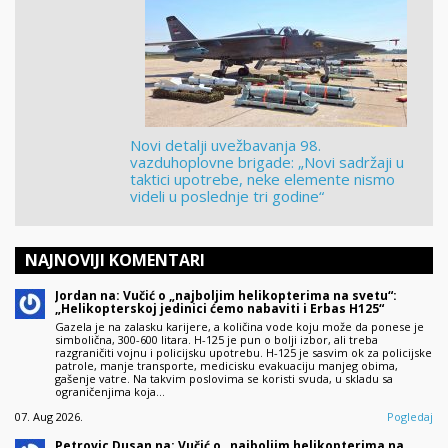
Novi detalji uvežbavanja 98.
vazduhoplovne brigade: „Novi sadržaji u
taktici upotrebe, neke elemente nismo
videli u poslednje tri godine“
NAJNOVIJI KOMENTARI
Jordan na: Vučić o „najboljim helikopterima na svetu“:
„Helikopterskoj jedinici ćemo nabaviti i Erbas H125“
Gazela je na zalasku karijere, a količina vode koju može da ponese je
simbolična, 300-600 litara. H-125 je pun o bolji izbor, ali treba
razgraničiti vojnu i policijsku upotrebu. H-125 je sasvim ok za policijske
patrole, manje transporte, medicisku evakuaciju manjeg obima,
gašenje vatre. Na takvim poslovima se koristi svuda, u skladu sa
ograničenjima koja…
07. Aug 2026.
Pogledaj
Petrovic Dusan na: Vučić o „najboljim helikopterima na