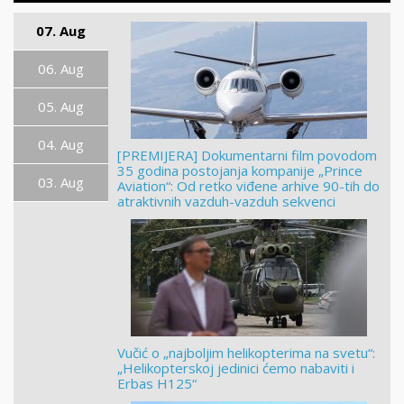
07. Aug
06. Aug
05. Aug
04. Aug
[PREMIJERA] Dokumentarni film povodom
35 godina postojanja kompanije „Prince
03. Aug
Aviation“: Od retko viđene arhive 90-tih do
atraktivnih vazduh-vazduh sekvenci
Vučić o „najboljim helikopterima na svetu“:
„Helikopterskoj jedinici ćemo nabaviti i
Erbas H125“