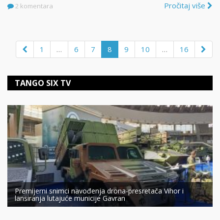
Pročitaj više
2 komentara
1
…
6
7
8
9
10
…
16
TANGO SIX TV
Premijerni snimci navođenja drona-presretača Vihor i
lansiranja lutajuće municije Gavran