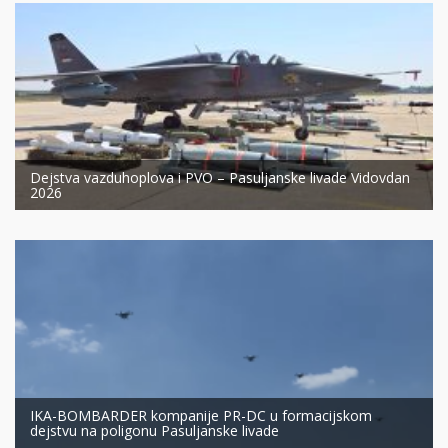
Dejstva vazduhoplova i PVO – Pasuljanske livade Vidovdan
2026
IKA-BOMBARDER kompanije PR-DC u formacijskom
dejstvu na poligonu Pasuljanske livade