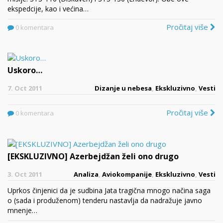
ekspedcije, kao i većina…
Pročitaj više
0 komentara
Uskoro…
7. Oct 2011
Dizanje u nebesa
,
Ekskluzivno
,
Vesti
Pročitaj više
0 komentara
[EKSKLUZIVNO] Azerbejdžan želi ono drugo
3. Oct 2011
Analiza
,
Aviokompanije
,
Ekskluzivno
,
Vesti
Uprkos činjenici da je sudbina Jata tragična mnogo načina saga
o (sada i produženom) tenderu nastavlja da nadražuje javno
mnenje…