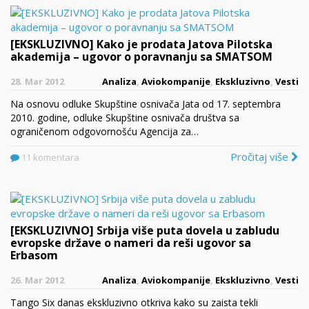
[EKSKLUZIVNO] Kako je prodata Jatova Pilotska
akademija – ugovor o poravnanju sa SMATSOM
28. Mar 2012
Analiza
,
Aviokompanije
,
Ekskluzivno
,
Vesti
Na osnovu odluke Skupštine osnivača Jata od 17. septembra
2010. godine, odluke Skupštine osnivača društva sa
ograničenom odgovornošću Agencija za…
Pročitaj više
11 komentara
[EKSKLUZIVNO] Srbija više puta dovela u zabludu
evropske države o nameri da reši ugovor sa
Erbasom
26. Mar 2012
Analiza
,
Aviokompanije
,
Ekskluzivno
,
Vesti
Tango Six danas ekskluzivno otkriva kako su zaista tekli