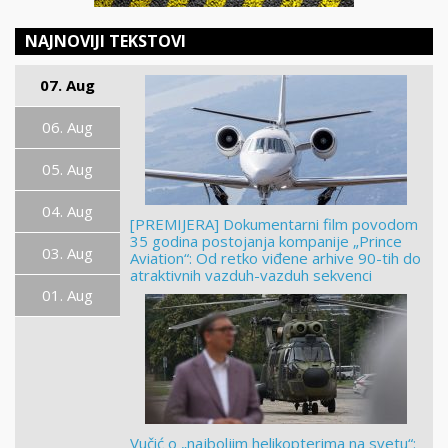
NAJNOVIJI TEKSTOVI
07. Aug
06. Aug
05. Aug
04. Aug
[PREMIJERA] Dokumentarni film povodom
35 godina postojanja kompanije „Prince
03. Aug
Aviation“: Od retko viđene arhive 90-tih do
atraktivnih vazduh-vazduh sekvenci
01. Aug
Vučić o „najboljim helikopterima na svetu“: