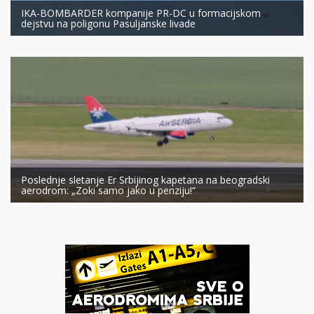
IKA-BOMBARDER kompanije PR-DC u formacijskom
dejstvu na poligonu Pasuljanske livade
Poslednje sletanje Er Srbijinog kapetana na beogradski
aerodrom: „Zoki samo jako u penziju!“