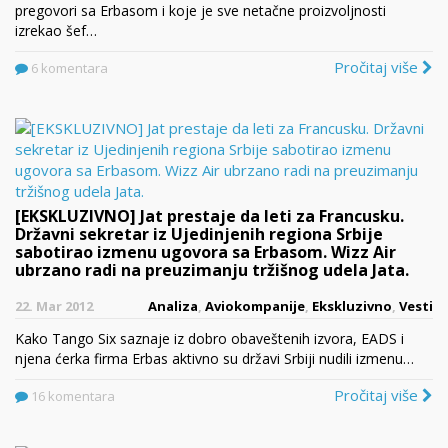
pregovori sa Erbasom i koje je sve netačne proizvoljnosti
izrekao šef…
Pročitaj više
6 komentara
[EKSKLUZIVNO] Jat prestaje da leti za Francusku.
Državni sekretar iz Ujedinjenih regiona Srbije
sabotirao izmenu ugovora sa Erbasom. Wizz Air
ubrzano radi na preuzimanju tržišnog udela Jata.
22. Mar 2012
Analiza
,
Aviokompanije
,
Ekskluzivno
,
Vesti
Kako Tango Six saznaje iz dobro obaveštenih izvora, EADS i
njena ćerka firma Erbas aktivno su državi Srbiji nudili izmenu…
Pročitaj više
16 komentara