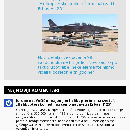
„Helikopterskoj jedinici ćemo nabaviti i
Erbas H125“
Novi detalji uvežbavanja 98.
vazduhoplovne brigade: „Novi sadržaji u
taktici upotrebe, neke elemente nismo
videli u poslednje tri godine“
NAJNOVIJI KOMENTARI
Jordan na: Vučić o „najboljim helikopterima na svetu“:
„Helikopterskoj jedinici ćemo nabaviti i Erbas H125“
Gazela je na zalasku karijere, a količina vode koju može da ponese je
simbolična, 300-600 litara. H-125 je pun o bolji izbor, ali treba
razgraničiti vojnu i policijsku upotrebu. H-125 je sasvim ok za policijske
patrole, manje transporte, medicisku evakuaciju manjeg obima,
gašenje vatre. Na takvim poslovima se koristi svuda, u skladu sa
ograničenjima koja…