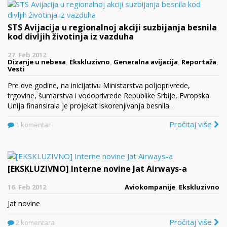
STS Avijacija u regionalnoj akciji suzbijanja besnila
kod divljih životinja iz vazduha
27. Feb 2012
Dizanje u nebesa
,
Ekskluzivno
,
Generalna avijacija
,
Reportaža
,
Vesti
Pre dve godine, na inicijativu Ministarstva poljoprivrede,
trgovine, šumarstva i vodoprivrede Republike Srbije, Evropska
Unija finansirala je projekat iskorenjivanja besnila…
Pročitaj više
1 komentar
[EKSKLUZIVNO] Interne novine Jat Airways-a
16. Feb 2012
Aviokompanije
,
Ekskluzivno
Jat novine
Pročitaj više
2 komentara