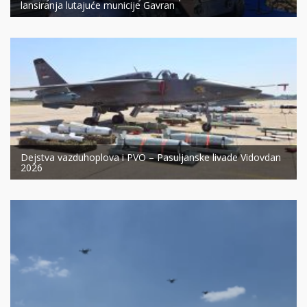
lansiranja lutajuće municije Gavran
Dejstva vazduhoplova i PVO – Pasuljanske livade Vidovdan
2026