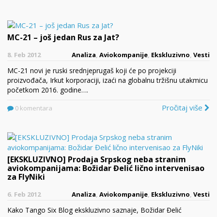
MC-21 – još jedan Rus za Jat?
8. Feb 2012
Analiza
,
Aviokompanije
,
Ekskluzivno
,
Vesti
MC-21 novi je ruski srednjeprugaš koji će po projekciji
proizvođača, Irkut korporaciji, izaći na globalnu tržišnu utakmicu
početkom 2016. godine….
Pročitaj više
0 komentara
[EKSKLUZIVNO] Prodaja Srpskog neba stranim
aviokompanijama: Božidar Đelić lično intervenisao
za FlyNiki
6. Feb 2012
Analiza
,
Aviokompanije
,
Ekskluzivno
,
Vesti
Kako Tango Six Blog ekskluzivno saznaje, Božidar Đelić