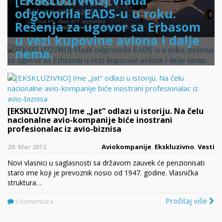
[EKSKLUZIVNO] Vlada
odgovorila EADS-u u roku.
Rešenja za ugovor sa Erbasom
u vezi kupovine aviona i dalje
nema.
[EKSKLUZIVNO] Ime „Jat“ odlazi u istoriju. Na čelu
nacionalne avio-kompanije biće inostrani
profesionalac iz avio-biznisa
29. Mar 2012
Aviokompanije
,
Ekskluzivno
,
Vesti
Novi vlasnici u saglasnosti sa državom zauvek će penzionisati
staro ime koji je prevoznik nosio od 1947. godine. Vlasnička
struktura…
Pročitaj više
6 komentara