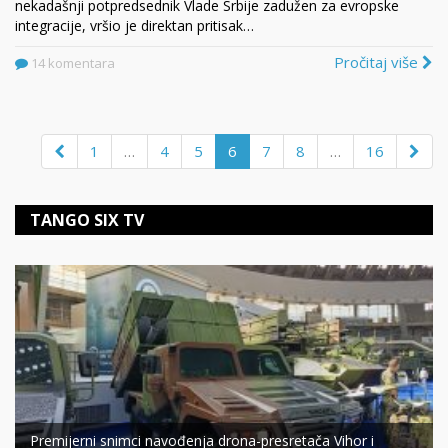
nekadašnji potpredsednik Vlade Srbije zadužen za evropske
integracije, vršio je direktan pritisak…
Pročitaj više
14 komentara
1
…
4
5
6
7
8
…
16
TANGO SIX TV
Premijerni snimci navođenja drona-presretača Vihor i