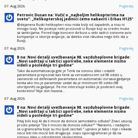
07. Aug 2026.
Pogledaj
Petrovic Dusan na: Vučić o „najboljim helikopterima na
svetu“: „Helikopterskoj jedinici ćemo nabaviti i Erbas H125“
@dejanera Ruski helikopteri nisu nista bolji od zapadnih, a nisu ni
mnogo losiji. Ne postoje neki proizvodi iz Rusije koji su vredni muke
sa sankcijama. Pored toga koncern Airbuss u sebi sadrzi osnovne avio
kompanije iz istorije avijacije, sa daleko vise iskustva nego bilo sta u
Rusiji.
07. Aug 2026.
Pogledaj
B na: Novi detalji uvežbavanja 98. vazduhoplovne brigade:
„Novi sadržaji u taktici upotrebe, neke elemente nismo
videli u poslednje tri godine“
Tako da automatizacija gde je Tenk na osnovu slike i ostalih
parametara prepoznat kao tenk sa verovatnocom od 98 odsto u
zavisnosti od definisanih parametara on automatski izvrsava gadjanje
tenka ako mu je parametar zadat da je minimum 90 odsto (98
utvrdjenih) za gadjanje. Pa me interesuje koliko je podesen ovaj
konkretno? Nije slot masina…
07. Aug 2026.
Pogledaj
B na: Novi detalji uvežbavanja 98. vazduhoplovne brigade:
„Novi sadržaji u taktici upotrebe, neke elemente nismo
videli u poslednje tri godine“
Pitaj bilo koji AI da li moze da donosi samostalno odluke? Znaci ukucaj
prosto pitanje "Da li mozes da donosis odluke?" "Naravno, i nadajmo
se u granicama koje su mu ljudi zacrtali." upravo je tako i nije i nikada
nece biti niti moze biti drugacije. znaci isporogramiran je da na
osnovu slike u odredjenim okolnostima…