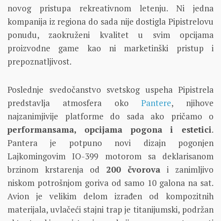
novog pristupa rekreativnom letenju. Ni jedna
kompanija iz regiona do sada nije dostigla Pipistrelovu
ponudu, zaokruženi kvalitet u svim opcijama
proizvodne game kao ni marketinški pristup i
prepoznatljivost.
Poslednje svedočanstvo svetskog uspeha Pipistrela
predstavlja atmosfera oko
Pantere
, njihove
najzanimjivije platforme do sada ako pričamo o
performansama, opcijama pogona i estetici
.
Pantera je potpuno novi dizajn pogonjen
Lajkomingovim IO-399 motorom sa deklarisanom
brzinom krstarenja od
200 čvorova
i zanimljivo
niskom potrošnjom goriva od samo 10 galona na sat.
Avion je velikim delom izrađen od kompozitnih
materijala, uvlačeći stajni trap je titanijumski, podržan