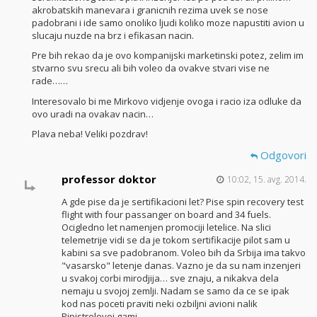
akrobatskih manevara i granicnih rezima uvek se nose
padobrani i ide samo onoliko ljudi koliko moze napustiti avion u
slucaju nuzde na brz i efikasan nacin.
Pre bih rekao da je ovo kompanijski marketinski potez, zelim im
stvarno svu srecu ali bih voleo da ovakve stvari vise ne
rade……
Interesovalo bi me Mirkovo vidjenje ovoga i racio iza odluke da
ovo uradi na ovakav nacin…
Plava neba! Veliki pozdrav!
Odgovori
professor doktor
10:02, 15. avg. 2014.
A gde pise da je sertifikacioni let? Pise spin recovery test
flight with four passanger on board and 34 fuels.
Ocigledno let namenjen promociji letelice. Na slici
telemetrije vidi se da je tokom sertifikacije pilot sam u
kabini sa sve padobranom. Voleo bih da Srbija ima takvo
"vasarsko" letenje danas. Vazno je da su nam inzenjeri
u svakoj corbi mirodjija… sve znaju, a nikakva dela
nemaju u svojoj zemlji. Nadam se samo da ce se ipak
kod nas poceti praviti neki ozbiljni avioni nalik
Pipistrelovoj gami.