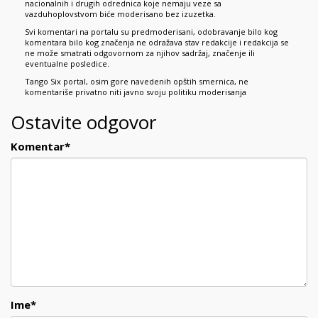
nacionalnih i drugih odrednica koje nemaju veze sa
vazduhoplovstvom biće moderisano bez izuzetka.
Svi komentari na portalu su predmoderisani, odobravanje bilo kog
komentara bilo kog značenja ne odražava stav redakcije i redakcija se
ne može smatrati odgovornom za njihov sadržaj, značenje ili
eventualne posledice.
Tango Six portal, osim gore navedenih opštih smernica, ne
komentariše privatno niti javno svoju politiku moderisanja
Ostavite odgovor
Komentar
*
Ime
*