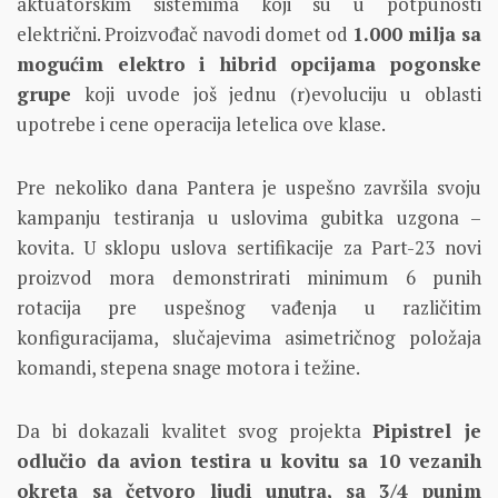
aktuatorskim sistemima koji su u potpunosti
električni. Proizvođač navodi domet od
1.000 milja sa
mogućim elektro i hibrid opcijama pogonske
grupe
koji uvode još jednu (r)evoluciju u oblasti
upotrebe i cene operacija letelica ove klase.
Pre nekoliko dana Pantera je uspešno završila svoju
kampanju testiranja u uslovima gubitka uzgona –
kovita. U sklopu uslova sertifikacije za Part-23 novi
proizvod mora demonstrirati minimum 6 punih
rotacija pre uspešnog vađenja u različitim
konfiguracijama, slučajevima asimetričnog položaja
komandi, stepena snage motora i težine.
Da bi dokazali kvalitet svog projekta
Pipistrel je
odlučio da avion testira u kovitu sa 10 vezanih
okreta sa četvoro ljudi unutra, sa 3/4 punim