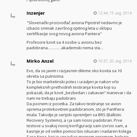
Inzenjer
12:44, 15. avg. 2014.
"Slovenački proizvođač aviona Pipistrel nedavno je
izbacio snimak završnog opitnog leta u sklopu
sertifikacije svog novog aviona Pantera"
Profesore kovit sa 4 osobe u avionu bez
padobrana…………akademski nema sta…
Mirko Anzel
19:37, 20. avg. 2014.
Evo, da se javim i razjasnim dileme oko kovita sa 10
okreta sa putnicima.
To je bio marketinski potez i uradjen je nakon vrlo
kompleksnih prethodnih testiranja kovita koji su
pokazali, da je kovit „bezbedan i zabavan“ manevar i da
nam ne trebaju padobrani.
Da pocnem iz pocetka. Za takvo testiranje se avion
oprema protivkovitnim padobranom, sto je Panthera
imala. Takodje je serijski opremljen sa BRS (Ballistic
Recovery Systems), a i ja sam nosio padobran. Prve
testove u svakoj novoj konfiguraciji sam izvrsio sam, a
kasnije je od velike pomoci bio iskusan i nadaren kolega
Saso Knez, koji je upravljao mernom opremom, belezio