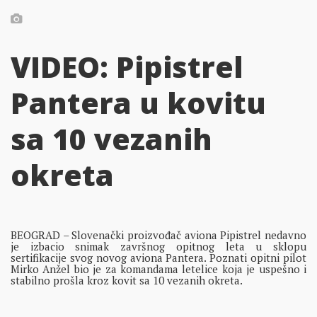
VIDEO: Pipistrel
Pantera u kovitu
sa 10 vezanih
okreta
BEOGRAD – Slovenački proizvođač aviona Pipistrel nedavno
je izbacio snimak završnog opitnog leta u sklopu
sertifikacije svog novog aviona Pantera. Poznati opitni pilot
Mirko Anžel bio je za komandama letelice koja je uspešno i
stabilno prošla kroz kovit sa 10 vezanih okreta.