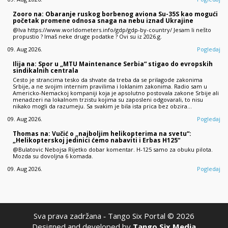
Zooro na: Obaranje ruskog borbenog aviona Su-35S kao mogući
početak promene odnosa snaga na nebu iznad Ukrajine
@Iva https://www.worldometers.info/gdp/gdp-by-country/ Jesam li nešto
propustio ? Imaš neke druge podatke ? Ovi su iz 2026.g.
09. Aug 2026.
Pogledaj
Ilija na: Spor u „MTU Maintenance Serbia“ stigao do evropskih
sindikalnih centrala
Cesto je strancima tesko da shvate da treba da se prilagode zakonima
Srbije, a ne svojim internim pravilima i loklanim zakonima. Radio sam u
Americko-Nemackoj kompaniji koja je apsolutno postovala zakone Srbije ali
menadzeri na lokalnom trzistu kojima su zaposleni odgovarali, to nisu
nikako mogli da razumeju. Sa svakim je bila ista prica bez obzira…
09. Aug 2026.
Pogledaj
Thomas na: Vučić o „najboljim helikopterima na svetu“:
„Helikopterskoj jedinici ćemo nabaviti i Erbas H125“
@Bulatovic Nebojsa Rijetko dobar komentar. H-125 samo za obuku pilota.
Mozda su dovoljna 6 komada.
09. Aug 2026.
Pogledaj
Sva prava zadržana ‐ Tango Six Portal © 2026
Designed and developed by
Tango Six Media