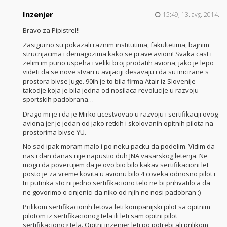
Inzenjer
15:49, 13. avg. 2014.
Bravo za Pipistrel!!
Zasigurno su pokazali raznim institutima, fakultetima, bajnim
strucnjacima i demagozima kako se prave avioni! Svaka cast i
zelim im puno uspeha i veliki broj prodatih aviona, jako je lepo
videti da se nove stvari u avijaciji desavaju i da su inicirane s
prostora bivse Juge. 90ih je to bila firma Atair iz Slovenije
takodje koja je bila jedna od nosilaca revolucije u razvoju
sportskih padobrana…
Drago mi je i da je Mirko ucestvovao u razvoju i sertifikaciji ovog
aviona jer je jedan od jako retkih i skolovanih opitnih pilota na
prostorima bivse YU.
No sad ipak moram malo i po neku packu da podelim. Vidim da
nas i dan danas nije napustio duh JNA vasarskog letenja. Ne
mogu da poverujem da je ovo bio bilo kakav sertifikacioni let
posto je za vreme kovita u avionu bilo 4 coveka odnosno pilot i
tri putnika sto ni jedno sertifikaciono telo ne bi prihvatilo a da
ne govorimo o cinjenici da niko od njih ne nosi padobran :)
Prilikom sertifikacionih letova leti kompanijski pilot sa opitnim
pilotom iz sertifikacionog tela ili leti sam opitni pilot
sertifikacionog tela. Opitni inzenjer leti po potrebi ali prilikom