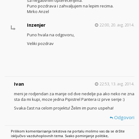
sa negativnim opterecenjima.
Puno pozdrava i zahvaljujem na lepim recima.
Mirko Anzel
Inzenjer
22:00, 20. avg. 2014.
Puno hvala na odgovoru,
Veliki pozdrav
Ivan
22:53, 13. avg. 2014.
meni je rodjendan za manje od dve nedelje pa ako neko ne zna
sta da mi kupi, moze jedna Pipistrel Pantera iz prve serije :)
Svaka čast na celom projektu! Želim im puno uspeha!
Odgovori
Prilikom komentarisanja tekstova na portalu molimo vas da se držite
isključivo vazduhoplovnih tema. Svako pominjanje politike,