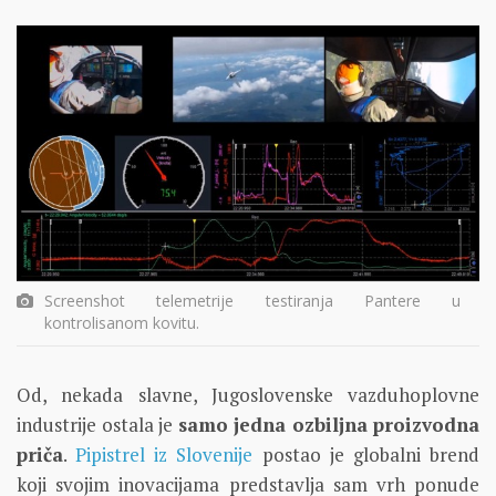
Screenshot telemetrije testiranja Pantere u
kontrolisanom kovitu.
Od, nekada slavne, Jugoslovenske vazduhoplovne
industrije ostala je
samo jedna ozbiljna proizvodna
priča
.
Pipistrel iz Slovenije
postao je globalni brend
koji svojim inovacijama predstavlja sam vrh ponude