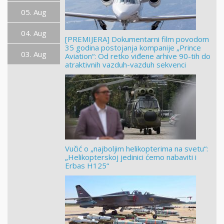
05. Aug
04. Aug
[PREMIJERA] Dokumentarni film povodom
35 godina postojanja kompanije „Prince
03. Aug
Aviation“: Od retko viđene arhive 90-tih do
atraktivnih vazduh-vazduh sekvenci
Vučić o „najboljim helikopterima na svetu“:
„Helikopterskoj jedinici ćemo nabaviti i
Erbas H125“