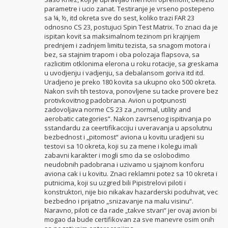
parametre i ucio zanat. Testiranje je vrseno postepeno
sa ¼, ½, itd okreta sve do sest, koliko trazi FAR 23
odnosno CS 23, postujuci Spin Test Matrix. To znaci da je
ispitan kovit sa maksimalnom tezinom pri krajnjem
prednjem i zadnjem limitu tezista, sa snagom motora i
bez, sa stajnim trapom i oba polozaja flapsova, sa
razlicitim otklonima elerona u roku rotacije, sa greskama
u uvodjenju i vadjenju, sa debalansom goriva itd itd.
Uradjeno je preko 180 kovita sa ukupno oko 500 okreta.
Nakon svih tih testova, ponovljene su tacke provere bez
protivkovitnog padobrana. Avion u potpunosti
zadovoljava norme CS 23 za „normal, utility and
aerobatic categories“. Nakon zavrsenog ispitivanja po
sstandardu za ceertifikacciju i uveravanja u apsolutnu
bezbednost i „pitomost“ aviona u kovitu uradjeni su
testovi sa 10 okreta, koji su za mene i kolegu imali
zabavni karakter i mogli smo da se oslobodimo
neudobnih padobrana i uzivamo u sjajnom konforu
aviona cak i u kovitu. Znaci reklamni potez sa 10 okreta i
putnicima, koji su uzgred bili Pipistrelovi piloti i
konstruktori, nije bio nikakav hazarderski poduhvat, vec
bezbedno i prijatno „snizavanje na malu visinu“.
Naravno, piloti ce da rade „takve stvari“ jer ovaj avion bi
mogao da bude certifikovan za sve manevre osim onih