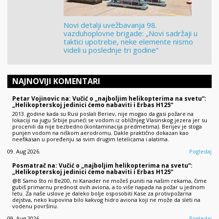
Novi detalji uvežbavanja 98.
vazduhoplovne brigade: „Novi sadržaji u
taktici upotrebe, neke elemente nismo
videli u poslednje tri godine“
NAJNOVIJI KOMENTARI
Petar Vojinovic na: Vučić o „najboljim helikopterima na svetu“:
„Helikopterskoj jedinici ćemo nabaviti i Erbas H125“
2013. godine kada su Rusi poslali Beriev, nije mogao da gasi požare na
lokaciji na jugu Srbije puneći se vodom iz obližnjeg Vlasinskog jezera jer su
procenili da nije bezbedno (kontaminacija predmetima). Berijev je stoga
punjen vodom na niškom aerodromu. Dakle praktično dokazan kao
neefikasan u poređenju sa svim drugim letelicama i alatima.
09. Aug 2026.
Pogledaj
Posmatrač na: Vučić o „najboljim helikopterima na svetu“:
„Helikopterskoj jedinici ćemo nabaviti i Erbas H125“
@B Samo što ni Be200, ni Kanader ne možeš puniti na našim rekama, čime
gubiš primarnu prednost ovih aviona, a to više napada na požar u jednom
letu. Za naše uslove je daleko bolje osposobiti Kase za protivpožarna
dejstva, neko kupovina bilo kakvog hidro aviona koji ne može da sleti na
vodenu površinu.
09. Aug 2026.
Pogledaj