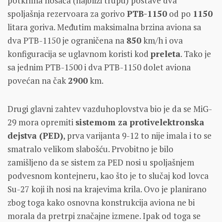
potkrilna nosača (najbliži trupu) postave dva
spoljašnja rezervoara za gorivo
PTB-1150
od po
1150
litara goriva. Međutim maksimalna brzina aviona sa
dva PTB-1150 je ograničena na
850
km/h i ova
konfiguracija se uglavnom koristi kod
preleta
. Tako je
sa jednim PTB-1500 i dva PTB-1150 dolet aviona
povećan na čak
2900
km.
Drugi glavni zahtev vazduhoplovstva bio je da se MiG-
29 mora opremiti
sistemom za protivelektronska
dejstva (PED)
, prva varijanta 9-12 to nije imala i to se
smatralo velikom slabošću. Prvobitno je bilo
zamišljeno da se sistem za PED nosi u spoljašnjem
podvesnom kontejneru, kao što je to slučaj kod lovca
Su-27 koji ih nosi na krajevima krila. Ovo je planirano
zbog toga kako osnovna konstrukcija aviona ne bi
morala da pretrpi značajne izmene. Ipak od toga se