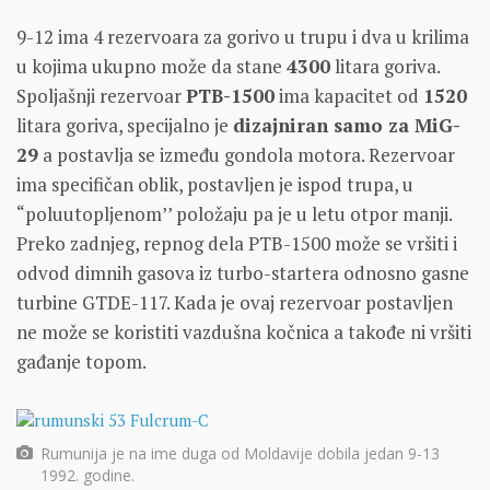
9-12 ima 4 rezervoara za gorivo u trupu i dva u krilima
u kojima ukupno može da stane
4300
litara goriva.
Spoljašnji rezervoar
PTB-1500
ima kapacitet od
1520
litara goriva, specijalno je
dizajniran samo za MiG-
29
a postavlja se između gondola motora. Rezervoar
ima specifičan oblik, postavljen je ispod trupa, u
“poluutopljenom’’ položaju pa je u letu otpor manji.
Preko zadnjeg, repnog dela PTB-1500 može se vršiti i
odvod dimnih gasova iz turbo-startera odnosno gasne
turbine GTDE-117. Kada je ovaj rezervoar postavljen
ne može se koristiti vazdušna kočnica a takođe ni vršiti
gađanje topom.
Rumunija je na ime duga od Moldavije dobila jedan 9-13
1992. godine.