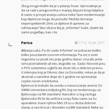
Zbog ovoga mislim da je u pitanju hoax. Vjerovatnije je
da se radi o pregovorima o manjoj dopuni broja letjelica
ili samo o provjeravanju uslova neke faze modernizacije
koju Bjelorusi mogu da ponude? Možda donacija
neperspektivnih 29-ki za djelove ili opreme za
održavanje? Bez obzira šta je „Informer“ kaže, slutim da
samo pogađaju, kao i mi.
Perica
17:13, 14. jan. 2017.
@Banja Luka..Pa do sada ‘Informer’ se pokazao koliko
toliko pouzdanim izvorom informacija. Pa oni o ovim
migovima su pisali vec prije godinu dana i zvucalo jeste
senzacionalisticki ali eto..dogodilo se. Sada i Novosti pisu
o PVO sistemima..izglefa da stvari idu u dobrom pravcu.
U intervjuu koji je Dikovic dao za Dozvolite, rekao je da je
akcenat u naredne dvije do 3 godine na opremanje
vojske novim sredstvima.
Bjelorusi bi trebalo da uvedu u naouruzanje avione SU
30MKI izinventara indijskog RV, koji se modernizuju za
Bjelorusiju na NK standard. Navodno iz tog razloga
Bjelorusko RV bi da unificira svoju flotu samo sa Su
aparatima. Inace njihovi MiG 29 su u dosta dobrom
stanju a veci broj je i doveden na BM standard. Neke su