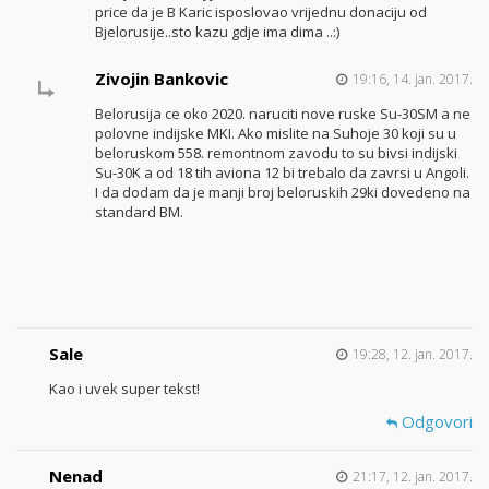
price da je B Karic isposlovao vrijednu donaciju od
Bjelorusije..sto kazu gdje ima dima ..:)
Zivojin Bankovic
19:16, 14. jan. 2017.
Belorusija ce oko 2020. naruciti nove ruske Su-30SM a ne
polovne indijske MKI. Ako mislite na Suhoje 30 koji su u
beloruskom 558. remontnom zavodu to su bivsi indijski
Su-30K a od 18 tih aviona 12 bi trebalo da zavrsi u Angoli.
I da dodam da je manji broj beloruskih 29ki dovedeno na
standard BM.
Sale
19:28, 12. jan. 2017.
Kao i uvek super tekst!
Odgovori
Nenad
21:17, 12. jan. 2017.