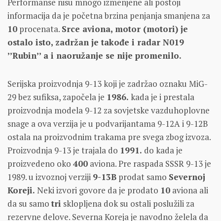
Performanse nisu mnogo izmenjene ali postoji
informacija da je početna brzina penjanja smanjena za
10
procenata.
Srce aviona, motor (motori) je
ostalo isto, zadržan je takođe i radar N019
’’Rubin’’ a i naoružanje se nije promenilo.
Serijska proizvodnja 9-13 koji je zadržao oznaku MiG-
29 bez sufiksa, započela je
1986.
kada je i prestala
proizvodnja modela 9-12 za sovjetske vazduhoplovne
snage a ova verzija je u podvarijantama 9-12A i 9-12B
ostala na proizvodnim trakama pre svega zbog izvoza.
Proizvodnja 9-13 je trajala do
1991.
do kada je
proizvedeno oko
400
aviona. Pre raspada SSSR 9-13 je
1989. u izvoznoj verziji
9-13B
prodat samo
Severnoj
Koreji.
Neki izvori govore da je prodato
10
aviona ali
da su samo
tri
sklopljena dok su ostali poslužili za
rezervne delove. Severna Koreja je navodno želela da