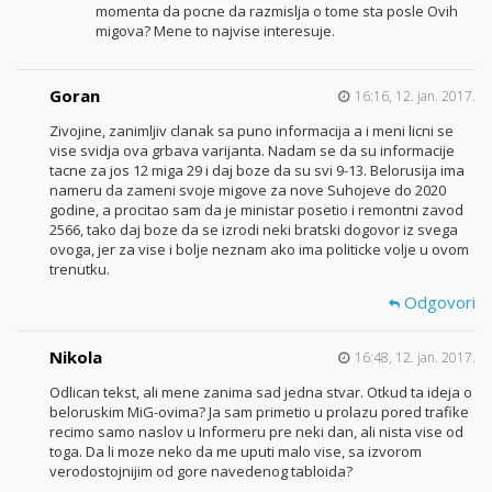
momenta da pocne da razmislja o tome sta posle Ovih
migova? Mene to najvise interesuje.
Goran
16:16, 12. jan. 2017.
Zivojine, zanimljiv clanak sa puno informacija a i meni licni se
vise svidja ova grbava varijanta. Nadam se da su informacije
tacne za jos 12 miga 29 i daj boze da su svi 9-13. Belorusija ima
nameru da zameni svoje migove za nove Suhojeve do 2020
godine, a procitao sam da je ministar posetio i remontni zavod
2566, tako daj boze da se izrodi neki bratski dogovor iz svega
ovoga, jer za vise i bolje neznam ako ima politicke volje u ovom
trenutku.
Odgovori
Nikola
16:48, 12. jan. 2017.
Odlican tekst, ali mene zanima sad jedna stvar. Otkud ta ideja o
beloruskim MiG-ovima? Ja sam primetio u prolazu pored trafike
recimo samo naslov u Informeru pre neki dan, ali nista vise od
toga. Da li moze neko da me uputi malo vise, sa izvorom
verodostojnijim od gore navedenog tabloida?