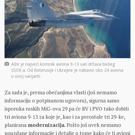
Alžir je najveći korisnik aviona 9-13 van država bivšeg
SSSR-a. Od Belorusije i Ukrajine je nabavio oko 24 aviona
u ovoj varijanti.
Za sada je, prema obećanjima vlasti (još nemamo
informaciju o potpisanom ugovoru), sigurna samo
isporuka ruskih MiG-ova 29 pa će RV i PVO tako dobiti
tri aviona 9-13 za koje je, kao i za preostale tri 29-ke,
planirana
modernizacija
. Pošto još uvek nemamo
pouzdane informacije i detalje o tome kako će ti avioni