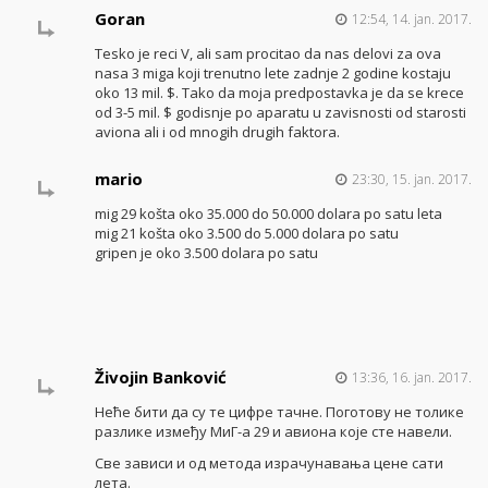
Goran
12:54, 14. jan. 2017.
Tesko je reci V, ali sam procitao da nas delovi za ova
nasa 3 miga koji trenutno lete zadnje 2 godine kostaju
oko 13 mil. $. Tako da moja predpostavka je da se krece
od 3-5 mil. $ godisnje po aparatu u zavisnosti od starosti
aviona ali i od mnogih drugih faktora.
mario
23:30, 15. jan. 2017.
mig 29 košta oko 35.000 do 50.000 dolara po satu leta
mig 21 košta oko 3.500 do 5.000 dolara po satu
gripen je oko 3.500 dolara po satu
Živojin Banković
13:36, 16. jan. 2017.
Неће бити да су те цифре тачне. Поготову не толике
разлике између МиГ-а 29 и авиона које сте навели.
Све зависи и од метода израчунавања цене сати
лета.