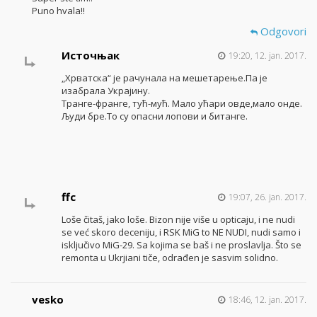
Puno hvala!!
Odgovori
Источњак
19:20, 12. jan. 2017.
„Хрватска“ је рачунала на мешетарење.Па је
изабрала Украјину.
Транге-франге, тућ-мућ. Мало ућари овде,мало онде.
Људи бре.То су опасни лопови и битанге.
ffc
19:07, 26. jan. 2017.
Loše čitaš, jako loše. Bizon nije više u opticaju, i ne nudi
se već skoro deceniju, i RSK MiG to NE NUDI, nudi samo i
isključivo MiG-29. Sa kojima se baš i ne proslavlja. Što se
remonta u Ukrjiani tiče, odrađen je sasvim solidno.
vesko
18:46, 12. jan. 2017.