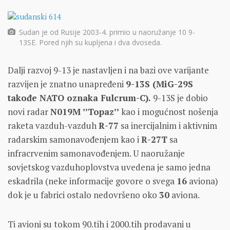
Sudan je od Rusije 2003-4. primio u naoružanje 10 9-
13SE. Pored njih su kupljena i dva dvoseda.
Dalji razvoj 9-13 je nastavljen i na bazi ove varijante
razvijen je znatno unapređeni
9-13S (MiG-29S
takođe NATO oznaka Fulcrum-C).
9-13S je dobio
novi radar
N019M ’’Topaz’’
kao i mogućnost nošenja
raketa vazduh-vazduh
R-77
sa inercijalnim i aktivnim
radarskim samonavođenjem kao i
R-27T
sa
infracrvenim samonavođenjem. U naoružanje
sovjetskog vazduhoplovstva uvedena je samo jedna
eskadrila (neke informacije govore o svega
16
aviona)
dok je u fabrici ostalo nedovršeno oko
30
aviona.
Ti avioni su tokom 90.tih i 2000.tih prodavani u