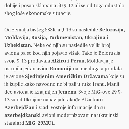
dobije i posao sklapanja 50 9-13 ali se od toga odustalo
zbog loše ekonomske situacije.
Od zemalja bivšeg SSSR-a 9-13 su nasledile
Belorusija,
Moldavija, Rusija, Turkmenistan, Ukrajina i
Uzbekistan.
Neke od njih su nasledile veliki broj
aviona pa se kod njih pojavio višak. Tako je Belorusija
svoje 9-13 prodavala
Alžiru i Peruu
, Moldavija je
ustupila jedan avion
Rumuniji
na ime duga a prodala
je avione
Sjedinjenim Američkim Državama
koje su
ih kupile kako navodno ne bi pali u ruke Iranu. Manji
deo aviona je iznajmljen
Jemenu
. Svoje MiG-ove 29 9-
13 su od Ukrajine nabavljali takođe Alžir kao i
Azerbejdžan i Čad
. Postoje informacije da su
azerbejdžanski
avioni modernizovani na ukrajinski
standard
MiG-29MU1
.