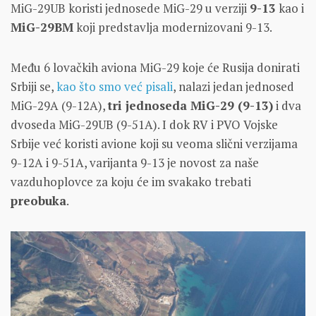
MiG-29UB koristi jednosede MiG-29 u verziji
9-13
kao i
MiG-29BM
koji predstavlja modernizovani 9-13.
Među 6 lovačkih aviona MiG-29 koje će Rusija donirati
Srbiji se,
kao što smo već pisali
, nalazi jedan jednosed
MiG-29A (9-12A),
tri jednoseda MiG-29 (9-13)
i dva
dvoseda MiG-29UB (9-51A). I dok RV i PVO Vojske
Srbije već koristi avione koji su veoma slični verzijama
9-12A i 9-51A, varijanta 9-13 je novost za naše
vazduhoplovce za koju će im svakako trebati
preobuka
.