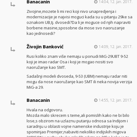
Banacanin
14:04, 12. jan. 2017.
Zivojine,mozete li mi reci koji nivo unapredjenja i
modernizacije je najvisi moguci kada su u pitanju 29ke sa
oznakom UB,tj. dvosedi?Da li je moguce od njih napraviti
borbene masine,sposobne da mose svo naoruzanje
kao jednosedi?
Živojin Banković
14:09, 12. jan. 2017.
Rusi koliko znam više nemaju u ponudi MiG-29UBT 9-52
koji je imao radar Osa i koji je mogao nositi svo
naoružanje kao SMT.
Sadašnji modeli dvoseda, 9-53 (UBM) nemaju radar niti
mogu da nose naoružanje kao SMT ili neka novija verzija
MiG-a 29.
Banacanin
14:55, 12. jan. 2017.
Hvala na odgovoru.
Mozda malo skrecem s teme,ali pomislih kako ne bi bilo
lose,s obzirom na uzlaznu putanju odnosa sa Indijom i
saradnju u oblasti vojne namenske industrije koju je
spominjao Premijer,nabaviti nekoliko indijskih migova