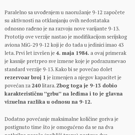
Paralelno sa uvođenjem u naoružanje 9-12 započete
su aktivnosti na otklanjanju ovih nedostataka
odnosno rađeno je na razvoju nove varijante 9-13.
Prototip ove verzije nastao je modifikacijom serijskog
aviona MiG-29 9-12 koji je do tada u jedinici imao 43
leta. Prvi let izvršen je
4. maja 1984.
a ovaj primerak
je kasnije pretrpeo sve izmene koje je podrazumevao
standard verzije 9-13. Kako bi se povećao dolet
rezervoar broj 1
je izmenjen a njegov kapacitet je
povećan za
240
litara.
Zbog toga je 9-13 dobio
karakterističnu ’’grbu’’ na leđima i to je glavna
vizuelna razlika u odnosu na 9-12.
Dodatno povećanje maksimalne količine goriva je
postignuto time što je omogućeno da se na dva