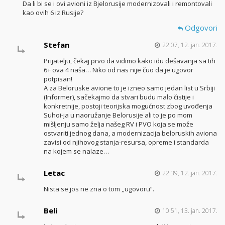
Da li bi se i ovi avioni iz Bjelorusije modernizovali i remontovali
kao ovih 6 iz Rusije?
Odgovori
Stefan
22:07, 12. jan. 2017.
Prijatelju, čekaj prvo da vidimo kako idu dešavanja sa tih
6+ ova 4 naša… Niko od nas nije čuo da je ugovor
potpisan!
A za Beloruske avione to je izneo samo jedan list u Srbiji
(Informer), sačekajmo da stvari budu malo čistije i
konkretnije, postoji teorijska mogućnost zbog uvođenja
Suhoi-ja u naoružanje Belorusije ali to je po mom
mišljenju samo želja našeg RV i PVO koja se može
ostvariti jednog dana, a modernizacija beloruskih aviona
zavisi od njihovog stanja-resursa, opreme i standarda
na kojem se nalaze…
Letac
22:39, 12. jan. 2017.
Nista se jos ne zna o tom ,,ugovoru“.
Beli
10:51, 13. jan. 2017.