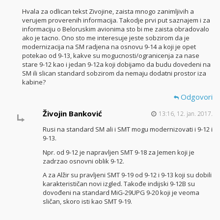
Hvala za odlican tekst Zivojine, zaista mnogo zanimljivih a
verujem proverenih informacija. Takodje prvi put saznajem i za
informaciju o Beloruskim avionima sto bi me zaista obradovalo
ako je tacno. Ono sto me interesuje jeste sobzirom da je
modernizacija na SM radjena na osnovu 9-14 a koji je opet
potekao od 9-13, kakve su mogucnosti/ogranicenja za nase
stare 9-12 kao i jedan 9-12a koji dobijamo da budu dovedeni na
SM ili slican standard sobzirom da nemaju dodatni prostor iza
kabine?
Odgovori
Živojin Banković
13:16, 12. jan. 2017.
Rusi na standard SM ali i SMT mogu modernizovati i 9-12 i
9-13.
Npr. od 9-12 je napravljen SMT 9-18 za Jemen koji je
zadrzao osnovni oblik 9-12.
A za Alžir su pravljeni SMT 9-19 od 9-12 i 9-13 koji su dobili
karakterističan novi izgled. Takođe indijski 9-12B su
dovođeni na standard MiG-29UPG 9-20 koji je veoma
sličan, skoro isti kao SMT 9-19.