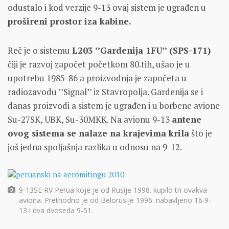
odustalo i kod verzije 9-13 ovaj sistem je ugrađen u
prošireni prostor iza kabine.
Reč je o sistemu
L203 ’’Gardenija 1FU’’ (SPS-171)
čiji je razvoj započet početkom 80.tih, ušao je u
upotrebu 1985-86 a proizvodnja je započeta u
radiozavodu ’’Signal’’ iz Stavropolja. Gardenija se i
danas proizvodi a sistem je ugrađen i u borbene avione
Su-27SK, UBK, Su-30MKK. Na avionu 9-13
antene
ovog sistema se nalaze na krajevima krila
što je
još jedna spoljašnja razlika u odnosu na 9-12.
9-13SE RV Perua koje je od Rusije 1998. kupilo tri ovakva
aviona. Prethodno je od Belorusije 1996. nabavljeno 16 9-
13 i dva dvoseda 9-51.