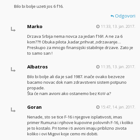
Bilo bi bolje uzeti jos 6 f16.
Odgovori
Marko
11:33, 13. jan. 2017.
Drzava Srbija nema novca za jedan f16!!. A ne za 6
kom??!! Obuka pilota ,kadar,prihvat ,odrzavanje…
Preskupo za mnogo finansijski stabilnije drzave. Zato je
to samo san !
Albatros
11:35, 13. jan. 2017.
Bilo bi bolje ali da je sad 1987. inače ovako bezveze
bacamo novac dok nam zdravstveni sistem potpuno
propade.
Šta će nam avioni ako ostanemo bez KoV-a?
Goran
15:47, 14. jan. 2017.
Nenade, sto se tice F-16 i njegove isplativosti, imas
primer Rumuna i njihove kupovine polovnih F-16, i koliko
je to kostalo. Pri tome i ti avioni imaju priblizno zivota
koliko i ovi Migovi koje cemo mi dobiti.