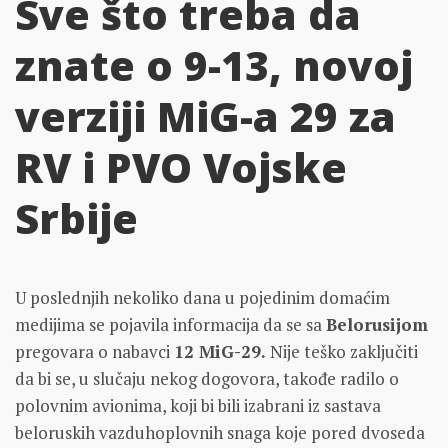
Sve što treba da
znate o 9-13, novoj
verziji MiG-a 29 za
RV i PVO Vojske
Srbije
U poslednjih nekoliko dana u pojedinim domaćim
medijima se pojavila informacija da se sa
Belorusijom
pregovara o nabavci
12 MiG-29.
Nije teško zaključiti
da bi se, u slučaju nekog dogovora, takođe radilo o
polovnim avionima, koji bi bili izabrani iz sastava
beloruskih vazduhoplovnih snaga koje pored dvoseda