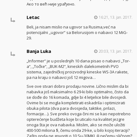
Ако то већ није урађено.
Letac
16:21, 13. jan. 2017.
Beli, ja nisam mislio na ugovor sa Rusima,već na
potencijalni ,,ugovor“ sa Belorusijom o nabavci 12 MiG-
29.
Banja Luka
20:03, 13. jan. 2017.
„Informer“ je u poslednjih 10 dana pisao o nabavci „Tor-
a“, „Točke“, „BUK-M2“, kineskih dalekometnih PVO
sistema, zajedničkoj proizvodnji kineske WS-3A rakete,
pa na kraju o nabavci još 12 migova…
Sve ove stvari dobro prodaju novine. Lično mislim da bi
nabavka još maksimalno 6 29-ki bilo optimalno, čisto da
se dođe do 16 komada, gdje bi 4 letjelice bile dvosjedi.
Ovime bi se mogla kompletirati eskadrila i optimizirati
obuka pilota (dva para dvosjeda, taktike, prilazi,
formacije…). Sve preko ovoga čini mi se kao nepotrebno
opterećenje budžeta koje bi uticalo na kvalitet jezgre
onoga šta je ova nabavka. Mislim, ako se može uložiti
400-500 miliona $, čemu onda 29-ke, u bilo kojoj iteraciji?
Zašto onda ne govoriti o 10 Su-30MKI, ili nečemu sličnom?