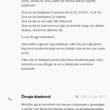
Letac, dosta se zna, samo se nezna dali je uopste
potpisan!
Zna se da dobijamo 6 aviona (3x 9-13, 2x 9-51, 1x 9-12)
Zna se da dobijamo 32 rakete
Zna se da ce mo dati 185 miliona €
Zna se da ta suma novca nije za avione nego za rakete,
obuku, rezervne delove, itd.
A sve drugo neznamo!
Verovatno ugovor nije potpisan zato sto jos nije jasno
koji nivo modernizacije ce mo dobiti i sta ce mo sve uzeti
uz to.
Tako da ce dobijeni avioni doci bez modernizacije i bez
remonta a sve drugo ce se u sledecem vremenu
pokazati.
Živojin Banković
12:50, 13. jan. 2017.
Могуће да је посебно потписан споразум о донацији
а да ће тек бити потписан уговор за модернизацију.