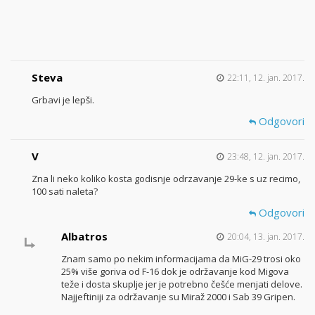
Steva
22:11, 12. jan. 2017.
Grbavi je lepši.
Odgovori
V
23:48, 12. jan. 2017.
Zna li neko koliko kosta godisnje odrzavanje 29-ke s uz recimo,
100 sati naleta?
Odgovori
Albatros
20:04, 13. jan. 2017.
Znam samo po nekim informacijama da MiG-29 trosi oko
25% više goriva od F-16 dok je održavanje kod Migova
teže i dosta skuplje jer je potrebno češće menjati delove.
Najjeftiniji za održavanje su Miraž 2000 i Sab 39 Gripen.