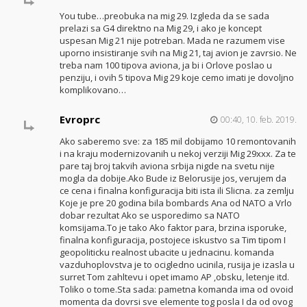
You tube…preobuka na mig 29. Izgleda da se sada
prelazi sa G4 direktno na Mig 29, i ako je koncept
uspesan Mig 21 nije potreban. Mada ne razumem vise
uporno insistiranje svih na Mig 21, taj avion je zavrsio. Ne
treba nam 100 tipova aviona, ja bi i Orlove poslao u
penziju, i ovih 5 tipova Mig 29 koje cemo imati je dovoljno
komplikovano…
Evroprc
00:40, 10. feb. 2019.
Ako saberemo sve: za 185 mil dobijamo 10 remontovanih
i na kraju modernizovanih u nekoj verziji Mig 29xxx. Za te
pare taj broj takvih aviona srbija nigde na svetu nije
mogla da dobije.Ako Bude iz Belorusije jos, verujem da
ce cena i finalna konfiguracija biti ista ili Slicna. za zemlju
Koje je pre 20 godina bila bombards Ana od NATO a Vrlo
dobar rezultat Ako se usporedimo sa NATO
komsijama.To je tako Ako faktor para, brzina isporuke,
finalna konfiguracija, postojece iskustvo sa Tim tipom I
geopoliticku realnost ubacite u jednacinu. komanda
vazduhoplovstva je to ocigledno ucinila, rusija je izasla u
surret Tom zahltevu i opet imamo AP ,obsku, letenje itd.
Toliko o tome.Sta sada: pametna komanda ima od ovoid
momenta da dovrsi sve elemente tog posla I da od ovog