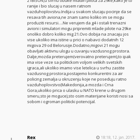
21BISON,u svrhu obuke mladih pilota za 29ke,kako je to
ranije i bio slucaj u nasem ratnom
vazduhoplovstvu.Indija u svakom slucaju pocinje da se
resava tih aviona,ne znam samo koliko im se mogu
produziti resursi….Ne verujem da g4 i ostali trenazni
avioni i simulatori mogu pripremiti mlade pilote na 29ke
onoliko dobro koliko mig 21.Ovo dobija na znacaju jos
vise ukoliko ima istine u prici o nabavci dodatnih 12
migova 29 od Belorusije.Dodatno,migovi 21 mogu
obavljati aktivnu ulogu u cuvanju vazdusnog prostora.
Dalje,mozda preterujem(verovatno preterujem),to ipak
ima vise veze sa politickom voljom velikih svetskih
igraca,ali ukoliko imamo vise letelica u svrhu zastite
vazdusnog prostora,postajemo konkurentni za air
policing zemalja u okruzenju koje ne poseduju ratno
vazduhoplovstvo(Makedonija,a mozda i Crna
Gora,ukoliko prica o ulasku u NATO krene u drugom
smeru,sto je moguce),sto osim materijane koristi nosi sa
sobom i ogroman politicki potencijal.
Rex
18:18, 12. jan. 2017.