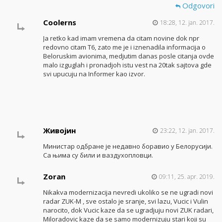
Odgovori
Coolerns
18:28, 12. jan. 2017.
Ja retko kad imam vremena da citam novine dok npr
redovno citam T6, zato me je i iznenadila informacija o
Beloruskim avionima, medjutim danas posle citanja ovde
malo izguglah i pronadjoh istu vest na 20tak sajtova gde
svi upucuju na Informer kao izvor.
Живојин
23:22, 12. jan. 2017.
Министар одбране је недавно боравио у Белорусији.
Са њима су били и ваздухопловци.
Zoran
09:11, 25. apr. 2019.
Nikakva modernizacija nevredi ukoliko se ne ugradi novi
radar ZUK-M , sve ostalo je sranje, svi lazu, Vucic i Vulin
narocito, dok Vucic kaze da se ugradjuju novi ZUK radari,
Miloradovic kaze da se samo modernizuju stari koji su