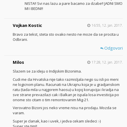
NISTA!! Svi nas lazu a pare bacamo za dzabe!! JADNI SMO
MI I BEDNI!!
Vojkan Kostic
16:55, 12. jan. 2017.
Bravo za tekst, steta sto ovako nesto ne moze da se procita u
Odbrani.
Odgovori
Milos
17:28, 12. jan. 2017.
Slazem se za ideju o Indijskim Bizonima.
Cudi me da Hrvatska nije tako razmisljala nego su isli po meni
ne logicnom planu. Racunati na Ukrajnu koja je u gradjanskom
ratu (tada mila u najgorem haosu) u kojoj korupcija i kradja na
sve strane prevazilazi cak i Balkan je ispala losa investicija po
onome sto citam o tim remontovanim Mig-21.
Verovatno Bizoni jos neko vreme nisu na prodaju. Mozda se
varam.
Super je clanak, kao i uvek, i jedva cekam sledeci :-)
Super ste tim!!