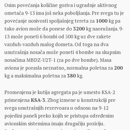
Osim povećanja količine goriva i ugradnje aktivnog
ometača 9-13 ima još neka poboljšanja. Pre svega tu je
povećanje nosivosti spoljašnjeg tereta za
1000
kg pa
tako avion može da ponese do
3200
kg naoružanja. 9-
13 može poneti 6 bombi od 500 kg uz dve rakete
vazduh-vazduh malog dometa. Od toga na dva
unutrašnja nosača može poneti 4 bombe na skupnim
nosačima MBDZ-U2T-1 (za po dve bombe). Masa
aviona je porasla neznatno, normalna poletna za
200
kg a maksimalna poletna za
380
kg.
Promenjena je kutija agregata pa je umesto KSA-2
primenjena
KSA-3
. Zbog izmene u konstrukciji pre
svega unutrašnjih rezervoara u odnosu na 9-12
pojedini paneli preko kojih se pristupa određenim
avionskim sistemima imaju drugačiju poziciju.