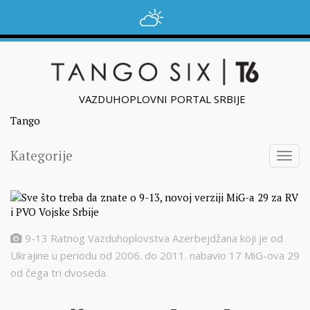
VAZDUHOPLOVNI PORTAL SRBIJE
Tango
Kategorije
Togg
navig
9-13 Ratnog Vazduhoplovstva Azerbejdžana koji je od
Ukrajine u periodu od 2006. do 2011. nabavio 17 MiG-ova 29
od čega tri dvoseda.