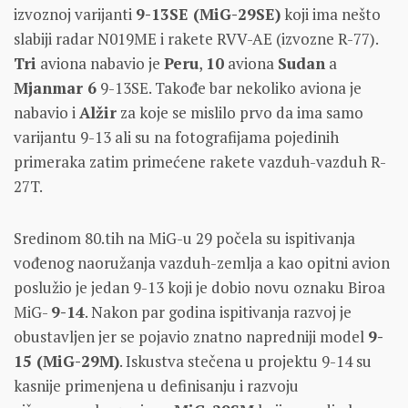
izvoznoj varijanti
9-13SE (MiG-29SE)
koji ima nešto
slabiji radar N019ME i rakete RVV-AE (izvozne R-77).
Tri
aviona nabavio je
Peru
,
10
aviona
Sudan
a
Mjanmar 6
9-13SE. Takođe bar nekoliko aviona je
nabavio i
Alžir
za koje se mislilo prvo da ima samo
varijantu 9-13 ali su na fotografijama pojedinih
primeraka zatim primećene rakete vazduh-vazduh R-
27T.
Sredinom 80.tih na MiG-u 29 počela su ispitivanja
vođenog naoružanja vazduh-zemlja a kao opitni avion
poslužio je jedan 9-13 koji je dobio novu oznaku Biroa
MiG-
9-14
. Nakon par godina ispitivanja razvoj je
obustavljen jer se pojavio znatno napredniji model
9-
15 (MiG-29M)
. Iskustva stečena u projektu 9-14 su
kasnije primenjena u definisanju i razvoju