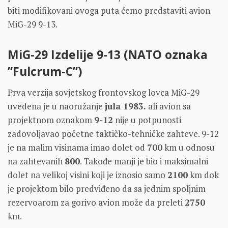
biti modifikovani ovoga puta ćemo predstaviti avion
MiG-29 9-13.
MiG-29 Izdelije 9-13 (NATO oznaka
’’Fulcrum-C’’)
Prva verzija sovjetskog frontovskog lovca MiG-29
uvedena je u naoružanje
jula 1983.
ali avion sa
projektnom oznakom
9-12
nije u potpunosti
zadovoljavao početne taktičko-tehničke zahteve. 9-12
je na malim visinama imao dolet od
700
km u odnosu
na zahtevanih
800
. Takođe manji je bio i maksimalni
dolet na velikoj visini koji je iznosio samo
2100
km dok
je projektom bilo predviđeno da sa jednim spoljnim
rezervoarom za gorivo avion može da preleti
2750
km.