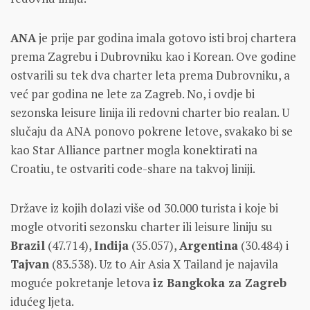
ANA
je prije par godina imala gotovo isti broj chartera
prema Zagrebu i Dubrovniku kao i Korean. Ove godine
ostvarili su tek dva charter leta prema Dubrovniku, a
već par godina ne lete za Zagreb. No, i ovdje bi
sezonska leisure linija ili redovni charter bio realan. U
slučaju da ANA ponovo pokrene letove, svakako bi se
kao Star Alliance partner mogla konektirati na
Croatiu, te ostvariti code-share na takvoj liniji.
Države iz kojih dolazi više od 30.000 turista i koje bi
mogle otvoriti sezonsku charter ili leisure liniju su
Brazil
(47.714),
Indija
(35.057),
Argentina
(30.484) i
Tajvan
(83.538). Uz to Air Asia X Tailand je najavila
moguće pokretanje letova
iz Bangkoka za Zagreb
idućeg ljeta.