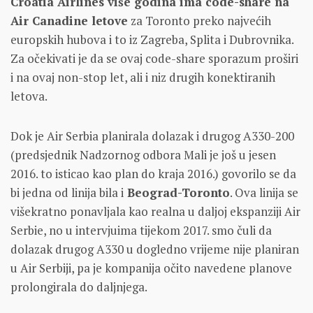
Croatia Airlines više godina ima code-share na
Air Canadine letove
za Toronto preko najvećih
europskih hubova i to iz Zagreba, Splita i Dubrovnika.
Za očekivati je da se ovaj code-share sporazum proširi
i na ovaj non-stop let, ali i niz drugih konektiranih
letova.
Dok je Air Serbia planirala dolazak i drugog A330-200
(predsjednik Nadzornog odbora Mali je još u jesen
2016. to isticao kao plan do kraja 2016.) govorilo se da
bi jedna od linija bila i
Beograd-Toronto
. Ova linija se
višekratno ponavljala kao realna u daljoj ekspanziji Air
Serbie, no u intervjuima tijekom 2017. smo čuli da
dolazak drugog A330 u dogledno vrijeme nije planiran
u Air Serbiji, pa je kompanija očito navedene planove
prolongirala do daljnjega.