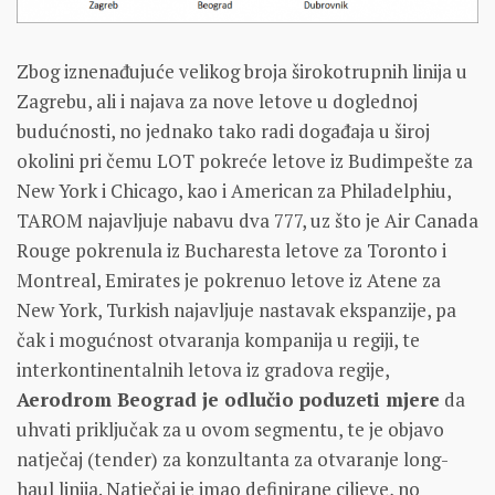
Zbog iznenađujuće velikog broja širokotrupnih linija u
Zagrebu, ali i najava za nove letove u doglednoj
budućnosti, no jednako tako radi događaja u široj
okolini pri čemu LOT pokreće letove iz Budimpešte za
New York i Chicago, kao i American za Philadelphiu,
TAROM najavljuje nabavu dva 777, uz što je Air Canada
Rouge pokrenula iz Bucharesta letove za Toronto i
Montreal, Emirates je pokrenuo letove iz Atene za
New York, Turkish najavljuje nastavak ekspanzije, pa
čak i mogućnost otvaranja kompanija u regiji, te
interkontinentalnih letova iz gradova regije,
Aerodrom Beograd je odlučio poduzeti mjere
da
uhvati priključak za u ovom segmentu, te je objavo
natječaj (tender) za konzultanta za otvaranje long-
haul linija. Natječaj je imao definirane ciljeve, no