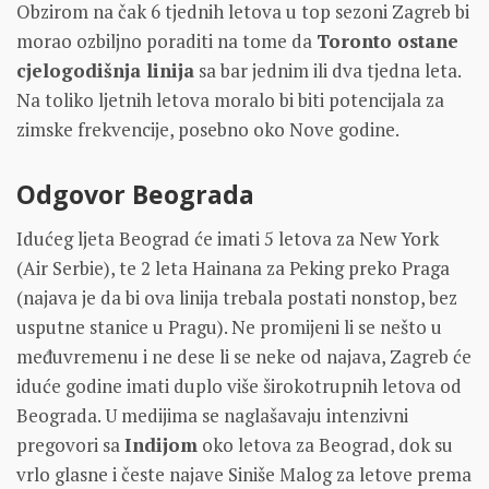
Obzirom na čak 6 tjednih letova u top sezoni Zagreb bi
morao ozbiljno poraditi na tome da
Toronto ostane
cjelogodišnja linija
sa bar jednim ili dva tjedna leta.
Na toliko ljetnih letova moralo bi biti potencijala za
zimske frekvencije, posebno oko Nove godine.
Odgovor Beograda
Idućeg ljeta Beograd će imati 5 letova za New York
(Air Serbie), te 2 leta Hainana za Peking preko Praga
(najava je da bi ova linija trebala postati nonstop, bez
usputne stanice u Pragu). Ne promijeni li se nešto u
međuvremenu i ne dese li se neke od najava, Zagreb će
iduće godine imati duplo više širokotrupnih letova od
Beograda. U medijima se naglašavaju intenzivni
pregovori sa
Indijom
oko letova za Beograd, dok su
vrlo glasne i česte najave Siniše Malog za letove prema