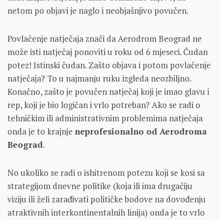
netom po objavi je naglo i neobjašnjivo povučen.
Povlačenje natječaja znači da Aerodrom Beograd ne
može isti natječaj ponoviti u roku od 6 mjeseci. Čudan
potez! Istinski čudan. Zašto objava i potom povlačenje
natječaja? To u najmanju ruku izgleda neozbiljno.
Konačno, zašto je povučen natječaj koji je imao glavu i
rep, koji je bio logičan i vrlo potreban? Ako se radi o
tehničkim ili administrativnim problemima natječaja
onda je to krajnje
neprofesionalno od Aerodroma
Beograd
.
No ukoliko se radi o ishitrenom potezu koji se kosi sa
strategijom dnevne politike (koja ili ima drugačiju
viziju ili želi zarađivati političke bodove na dovođenju
atraktivnih interkontinentalnih linija) onda je to vrlo