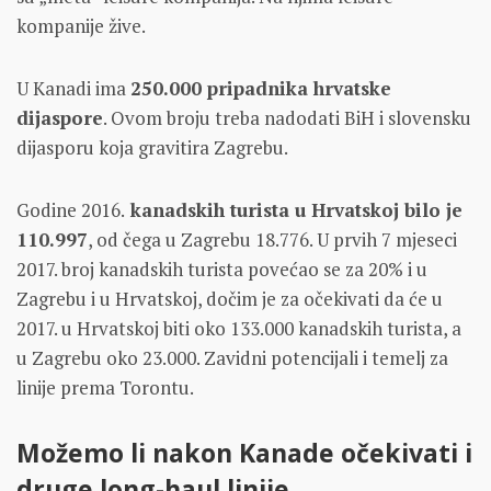
kompanije žive.
U Kanadi ima
250.000 pripadnika hrvatske
dijaspore
. Ovom broju treba nadodati BiH i slovensku
dijasporu koja gravitira Zagrebu.
Godine 2016.
kanadskih turista u Hrvatskoj bilo je
110.997
, od čega u Zagrebu 18.776. U prvih 7 mjeseci
2017. broj kanadskih turista povećao se za 20% i u
Zagrebu i u Hrvatskoj, dočim je za očekivati da će u
2017. u Hrvatskoj biti oko 133.000 kanadskih turista, a
u Zagrebu oko 23.000. Zavidni potencijali i temelj za
linije prema Torontu.
Možemo li nakon Kanade očekivati i
druge long-haul linije