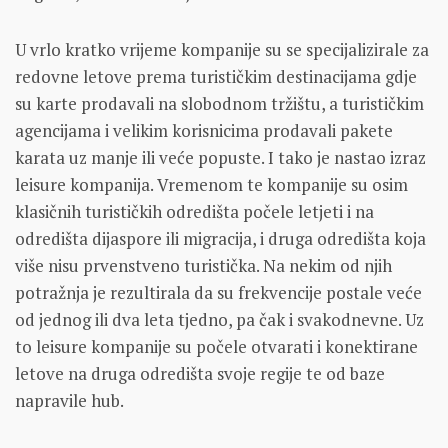
U vrlo kratko vrijeme kompanije su se specijalizirale za
redovne letove prema turističkim destinacijama gdje
su karte prodavali na slobodnom tržištu, a turističkim
agencijama i velikim korisnicima prodavali pakete
karata uz manje ili veće popuste. I tako je nastao izraz
leisure kompanija. Vremenom te kompanije su osim
klasičnih turističkih odredišta počele letjeti i na
odredišta dijaspore ili migracija, i druga odredišta koja
više nisu prvenstveno turistička. Na nekim od njih
potražnja je rezultirala da su frekvencije postale veće
od jednog ili dva leta tjedno, pa čak i svakodnevne. Uz
to leisure kompanije su počele otvarati i konektirane
letove na druga odredišta svoje regije te od baze
napravile hub.