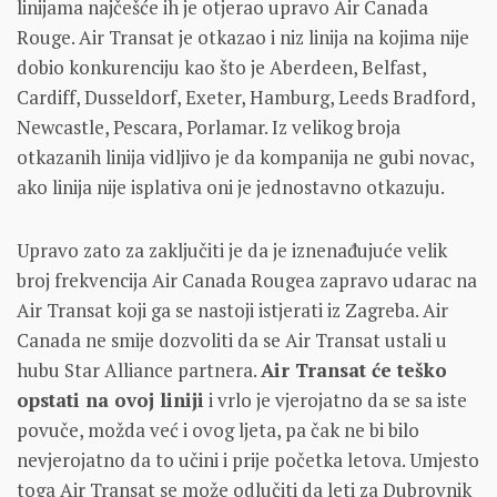
linijama najčešće ih je otjerao upravo Air Canada
Rouge. Air Transat je otkazao i niz linija na kojima nije
dobio konkurenciju kao što je Aberdeen, Belfast,
Cardiff, Dusseldorf, Exeter, Hamburg, Leeds Bradford,
Newcastle, Pescara, Porlamar. Iz velikog broja
otkazanih linija vidljivo je da kompanija ne gubi novac,
ako linija nije isplativa oni je jednostavno otkazuju.
Upravo zato za zaključiti je da je iznenađujuće velik
broj frekvencija Air Canada Rougea zapravo udarac na
Air Transat koji ga se nastoji istjerati iz Zagreba. Air
Canada ne smije dozvoliti da se Air Transat ustali u
hubu Star Alliance partnera.
Air Transat će teško
opstati na ovoj liniji
i vrlo je vjerojatno da se sa iste
povuče, možda već i ovog ljeta, pa čak ne bi bilo
nevjerojatno da to učini i prije početka letova. Umjesto
toga Air Transat se može odlučiti da leti za Dubrovnik