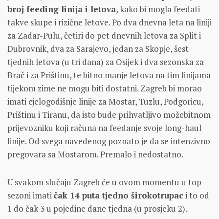
broj feeding linija i letova
, kako bi mogla feedati
takve skupe i rizične letove. Po dva dnevna leta na liniji
za Zadar-Pulu, četiri do pet dnevnih letova za Split i
Dubrovnik, dva za Sarajevo, jedan za Skopje, šest
tjednih letova (u tri dana) za Osijek i dva sezonska za
Brač i za Prištinu, te bitno manje letova na tim linijama
tijekom zime ne mogu biti dostatni. Zagreb bi morao
imati cjelogodišnje linije za Mostar, Tuzlu, Podgoricu,
Prištinu i Tiranu, da isto bude prihvatljivo možebitnom
prijevozniku koji računa na feedanje svoje long-haul
linije. Od svega navedenog poznato je da se intenzivno
pregovara sa Mostarom. Premalo i nedostatno.
U svakom slučaju Zagreb će u ovom momentu u top
sezoni imati
čak 14 puta tjedno širokotrupac
i to od
1 do čak 3 u pojedine dane tjedna (u prosjeku 2).