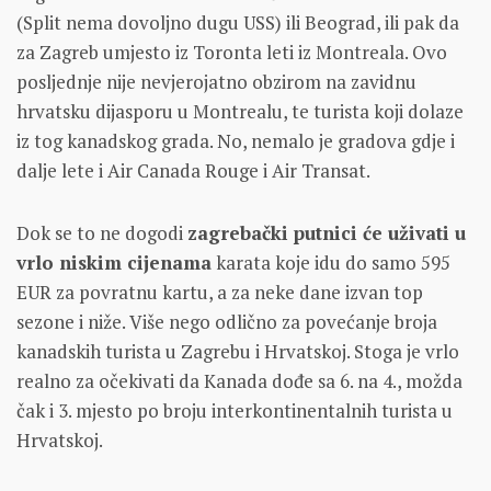
(Split nema dovoljno dugu USS) ili Beograd, ili pak da
za Zagreb umjesto iz Toronta leti iz Montreala. Ovo
posljednje nije nevjerojatno obzirom na zavidnu
hrvatsku dijasporu u Montrealu, te turista koji dolaze
iz tog kanadskog grada. No, nemalo je gradova gdje i
dalje lete i Air Canada Rouge i Air Transat.
Dok se to ne dogodi
zagrebački putnici će uživati u
vrlo niskim cijenama
karata koje idu do samo 595
EUR za povratnu kartu, a za neke dane izvan top
sezone i niže. Više nego odlično za povećanje broja
kanadskih turista u Zagrebu i Hrvatskoj. Stoga je vrlo
realno za očekivati da Kanada dođe sa 6. na 4., možda
čak i 3. mjesto po broju interkontinentalnih turista u
Hrvatskoj.