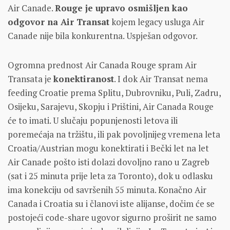
Air Canade.
Rouge je upravo osmišljen kao
odgovor na Air Transat
kojem legacy usluga Air
Canade nije bila konkurentna. Uspješan odgovor.
Ogromna prednost Air Canada Rouge spram Air
Transata je
konektiranost
. I dok Air Transat nema
feeding Croatie prema Splitu, Dubrovniku, Puli, Zadru,
Osijeku, Sarajevu, Skopju i Prištini, Air Canada Rouge
će to imati. U slučaju popunjenosti letova ili
poremećaja na tržištu, ili pak povoljnijeg vremena leta
Croatia/Austrian mogu konektirati i Bečki let na let
Air Canade pošto isti dolazi dovoljno rano u Zagreb
(sat i 25 minuta prije leta za Toronto), dok u odlasku
ima konekciju od savršenih 55 minuta. Konačno Air
Canada i Croatia su i članovi iste alijanse, dočim će se
postojeći code-share ugovor sigurno proširit ne samo