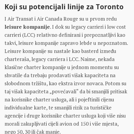
Koji su potencijali linije za Toronto
I Air Transat i Air Canada Rouge su u prvom redu
leisure kompanije
. I dok su legacy carrieri i low cost
carrieri (LCC) relativno definirani i prepoznatljivi kao
takvi, leisure kompanije zapravo lebde u nepoznatom.
Leisure kompanije su nastale kao basterd između
charteraša, legacy carriera i LCC. Naime, nekada
klasične charter kompanije u jednom momentu su
shvatile da trebaju prodavati višak kapaciteta na
slobodnom tržištu, kao ekstra izvor novaca. Potom su
taj višak kapaciteta „povećavali“ da bi smanjili pritisak
na korisnike charter usluga, ali i pojeftinili cijenu
individualne karte, te smanjili rizik za turističke
agencije i druge korisnike charter usluga koji više nisu
morali zakupljivati cijeli avion od 150 i više mjesta,
nego 50, 30 ili čak manje.