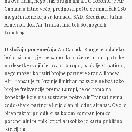
na ovu liniju, nego i niz drugih linija. I u Torontu je Air
Canada u bitno većoj prednosti pošto će imati čak 130
mogućih konekcija za Kanadu, SAD, Središnju i Južnu
Ameriku, dok Air Transat ima tek 30 mogućih
konekcija.
U slučaju poremećaja
Air Canada Rouge je u daleko
boljoj situaciji, jer ne samo da može rerutirati putnike
na desetke svojih letova u Europu, pa dalje Croatiom,
nego može i koristiti brojne partnere Star Alliancea.
Air Transat je tu krajnje limitiran na svoje ne baš tako
brojne frekvencije prema Europi, te od tamo na
konekcije koje nisu sustavne pošto Air Transat nema
code-share partnera i nije član ni jedne alijanse. Ovo je
bitan faktor pri odluci sa kojom kompanijom će
potencijalni putnik letjeti a ukoliko je karta približno
iste cijene.