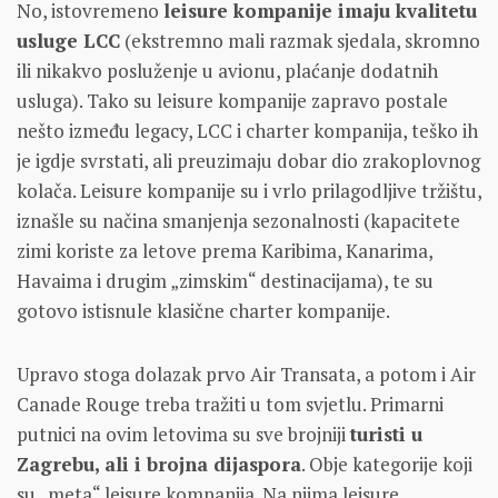
No, istovremeno
leisure kompanije imaju kvalitetu
usluge LCC
(ekstremno mali razmak sjedala, skromno
ili nikakvo posluženje u avionu, plaćanje dodatnih
usluga). Tako su leisure kompanije zapravo postale
nešto između legacy, LCC i charter kompanija, teško ih
je igdje svrstati, ali preuzimaju dobar dio zrakoplovnog
kolača. Leisure kompanije su i vrlo prilagodljive tržištu,
iznašle su načina smanjenja sezonalnosti (kapacitete
zimi koriste za letove prema Karibima, Kanarima,
Havaima i drugim „zimskim“ destinacijama), te su
gotovo istisnule klasične charter kompanije.
Upravo stoga dolazak prvo Air Transata, a potom i Air
Canade Rouge treba tražiti u tom svjetlu. Primarni
putnici na ovim letovima su sve brojniji
turisti u
Zagrebu, ali i brojna dijaspora
. Obje kategorije koji
su „meta“ leisure kompanija. Na njima leisure