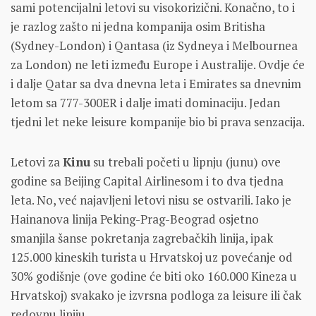
sami potencijalni letovi su visokorizični. Konačno, to i
je razlog zašto ni jedna kompanija osim Britisha
(Sydney-London) i Qantasa (iz Sydneya i Melbournea
za London) ne leti između Europe i Australije. Ovdje će
i dalje Qatar sa dva dnevna leta i Emirates sa dnevnim
letom sa 777-300ER i dalje imati dominaciju. Jedan
tjedni let neke leisure kompanije bio bi prava senzacija.
Letovi za
Kinu
su trebali početi u lipnju (junu) ove
godine sa Beijing Capital Airlinesom i to dva tjedna
leta. No, već najavljeni letovi nisu se ostvarili. Iako je
Hainanova linija Peking-Prag-Beograd osjetno
smanjila šanse pokretanja zagrebačkih linija, ipak
125.000 kineskih turista u Hrvatskoj uz povećanje od
30% godišnje (ove godine će biti oko 160.000 Kineza u
Hrvatskoj) svakako je izvrsna podloga za leisure ili čak
redovnu liniju.