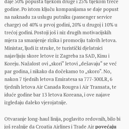
daje 50% popusta tijekom druge i 25% tijekom treće
godine. Po istom ključu kompanijama se daje popust
na naknadu za uslugu putniku (passenger service
charge) od 40% u prvoj godini, 20% u drugoj i 10% u
trećoj godini. Postoji još i niz drugih motivacijskih
mjera za smanjenje rizika i promociju takvih letova.
Ministar, ljudi iz struke, te turistički djelatnici
najavljuju skore letove iz Zagreba za SAD, Kinu i
Koreju. Nažalost ovi „skori“ letovi „dešavaju“ se već
par godina, i nikako da dočekamo to „skoro“. No,
nakon 7 tjednih letova Emiratesa sa 777-300LR, 6
tjednih letova Air Canada Rougea i Air Transata, te
iduće godine bar 13 letova Koreana, i ove najave
izgledaju daleko vjerojatnije.
Otvaranje long-haul linija, poglavito redovnih, bilo bi
još realnije da Croatia Airlines i Trade Air
povećaju