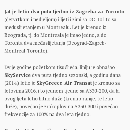
Jat je letio dva puta tjedno iz Zagreba za Toronto
(četvrtkom i nedjeljom) i ljeti i zimi sa DC-10 i to sa
međuslijetanjem u Montrealu. Let je krenuo iz
Beograda, tj. do Montreala je imao jedno, a do
Toronta dva međuslijetanja (Beograd-Zagreb-
Montreal-Toronto).
Dvije godine početkom tisućljeća, liniju je obnašao
SkyService
dva puta tjedno sezonski, a godinu dana
(2014.) letio je
SkyGreece
.
Air Transat
je krenuo sa
letovima 2016. i to jednom tjedno sa A330-200, da bi
ovog ljeta letio bitno duže (krenuo ranije, te letio
duže), povećao je zrakoplov na A330-300 i povećao
frekvencije za 100% na dva leta tjedno.