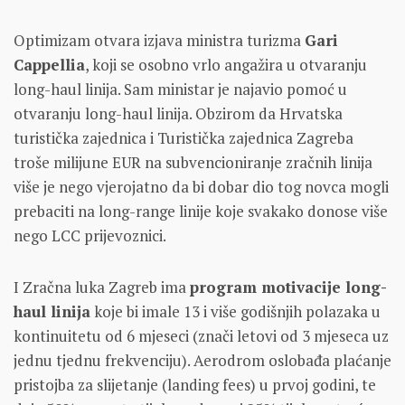
Optimizam otvara izjava ministra turizma
Gari
Cappellia
, koji se osobno vrlo angažira u otvaranju
long-haul linija. Sam ministar je najavio pomoć u
otvaranju long-haul linija. Obzirom da Hrvatska
turistička zajednica i Turistička zajednica Zagreba
troše milijune EUR na subvencioniranje zračnih linija
više je nego vjerojatno da bi dobar dio tog novca mogli
prebaciti na long-range linije koje svakako donose više
nego LCC prijevoznici.
I Zračna luka Zagreb ima
program motivacije long-
haul linija
koje bi imale 13 i više godišnjih polazaka u
kontinuitetu od 6 mjeseci (znači letovi od 3 mjeseca uz
jednu tjednu frekvenciju). Aerodrom oslobađa plaćanje
pristojba za slijetanje (landing fees) u prvoj godini, te