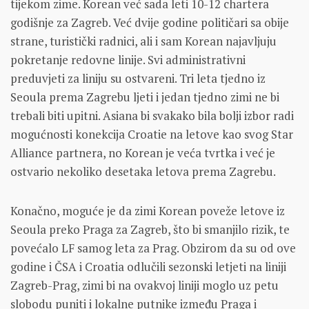
tijekom zime. Korean već sada leti 10-12 chartera
godišnje za Zagreb. Već dvije godine političari sa obije
strane, turistički radnici, ali i sam Korean najavljuju
pokretanje redovne linije. Svi administrativni
preduvjeti za liniju su ostvareni. Tri leta tjedno iz
Seoula prema Zagrebu ljeti i jedan tjedno zimi ne bi
trebali biti upitni. Asiana bi svakako bila bolji izbor radi
mogućnosti konekcija Croatie na letove kao svog Star
Alliance partnera, no Korean je veća tvrtka i već je
ostvario nekoliko desetaka letova prema Zagrebu.
Konačno, moguće je da zimi Korean poveže letove iz
Seoula preko Praga za Zagreb, što bi smanjilo rizik, te
povećalo LF samog leta za Prag. Obzirom da su od ove
godine i ČSA i Croatia odlučili sezonski letjeti na liniji
Zagreb-Prag, zimi bi na ovakvoj liniji moglo uz petu
slobodu puniti i lokalne putnike između Praga i