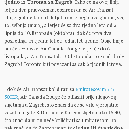
tjedno iz Toronta za Zagreb
. Tako će na ovoj liniji
letjeti dva prijevoznika, obzirom da će Air Transat
iduće godine krenuti letjeti ranije nego ove godine, već
15. svibnja (maja), a letjet će sa dva tjedna leta od 3.
lipnja do 10. listopada (oktobra), dok će prva dva i
posljednja tri tjedna letjeti jedan let tjedno. Obije linije
biti će sezonske. Air Canada Rouge letjet će do 6.
listopada, a Air Transat do 30. listopada. To znači da će
Zagreb i Toronto biti povezani sa čak 6 tjednih letova.
I dok će Air Transat kolidirati sa
Emiratesovim 777-
300ER
, Air Canada Rouge će odlaziti prije njegovog
slijetanja u Zagreb, što znači da će se vrlo vjerojatno
vezati na gate 8. Do sada je Korean slijetao oko 16:40,
što znači da ni on neće kolidirati sa Emiratesom. To
pak znači da će Zagreb imati tek
jedan ili dva tjedna