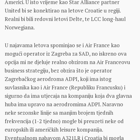
Americi. U isto vrijeme kao Star Alliance partner
United bi se konektirao na letove Croatie u regiji.
Realni bi bili redovni letovi Delte, te LCC long-haul
Norwegiana.
U najavama letova spominjao se i Air France kao
mogući operator iz Zagreba za SAD, no iskreno ova
opcija mi ne djeluje realno obzirom na Air Franceovu
business strategiju, bez obzira što je operator
Zagrebačkog aerodroma ADPI, koji ima istog
suvlasnika kao i Air France (Republiku Francusku) i
sigurno da ima utjecaja na kompaniju koja dva glavna
huba ima upravo na aerodromima ADPI. Naravno
neke sezonske linije sa manjim brojem tjednih
frekvencija (1-2 tjedno) mogle bi preuzeti neke od
europskih ili američkih leisure kompanija.
Eventualnom nabavom A321LR i Croatia bi mogla