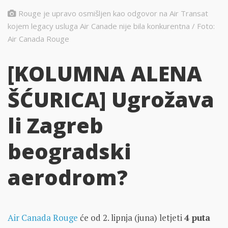
Rouge je upravo osmišljen kao odgovor na Air Transat
kojem legacy usluga Air Canade nije bila konkurentna / Foto:
Air Canada Rouge
[KOLUMNA ALENA
ŠĆURICA] Ugrožava
li Zagreb
beogradski
aerodrom?
Air Canada Rouge
će od 2. lipnja (juna) letjeti
4 puta