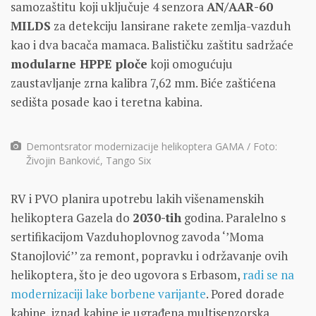
samozaštitu koji uključuje 4 senzora
AN/AAR-60
MILDS
za detekciju lansirane rakete zemlja-vazduh
kao i dva bacača mamaca. Balističku zaštitu sadržaće
modularne HPPE ploče
koji omogućuju
zaustavljanje zrna kalibra 7,62 mm. Biće zaštićena
sedišta posade kao i teretna kabina.
Demontsrator modernizacije helikoptera GAMA / Foto:
Živojin Banković, Tango Six
RV i PVO planira upotrebu lakih višenamenskih
helikoptera Gazela do
2030-tih
godina. Paralelno s
sertifikacijom Vazduhoplovnog zavoda ‘’Moma
Stanojlović’’ za remont, popravku i održavanje ovih
helikoptera, što je deo ugovora s Erbasom,
radi se na
modernizaciji lake borbene varijante
. Pored dorade
kabine, iznad kabine je ugrađena multisenzorska