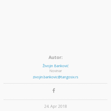
Autor:
Živojin Banković
Novinar
zivojin.bankovic@tangosix.rs
24. Apr 2018