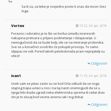
Sa ili za, za tebe je svejedno posto ti znas da moze i bez
toga.
Vortex
10:22, 24. apr. 2018.
Porazno i odvratno je to što se borba između inreresnih
nakupina pretvara u prljavo podmetanje i oblajavanje. U
nemogućnosti da se bude bolji, ide se na miniranje protivnika.
Sve se u konačnici svodi tko će pokupiti proviziju. To samo
slijepac ne vidi. Pored takvih petokolonaša pravi neprijatelji su
vitezi!
Odgovori
ivan1
11:10, 24. apr. 2018.
Uvek sam se pitao zasto su se kod Orla odlucili da se noga
stajnog trapa uvlaci u nos i na taj nacin onemogucili da se u
njega bilo ikada ugradi neka elektronska oprema ili radar.(kao
sto je to slucaj kod vecine aviona cak i tog doba)
Odgovori