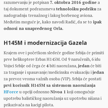
razumevanju je potpisan
7. oktobra 2016 godine
a
taj dokument podrazumeva
tehnološku podršku
za
nadogradnju trenažnog i lakog borbenog aviona.
Međutim moguće je, kako navodi Radić, da se to
ipak
odnosi na unapređenog Orla.
H145M i modernizacija Gazela
Krajem ove i početkom sledeće godine Srbija će primiti
prve helikoptere Erbas H145M. Od 9 naručenih, 6 idu
Vojsci Srbije od čega će
4
biti naoružana,
jedan
će biti
za traganje i spasavanje/medicinsku evakuaciju i
jedan
za prevoz veoma važnih osoba (VIP). Srbija će postati
prvi korisnik H145M sa sistemom naoružanja
HForce
u opciji odnosno
Nivoa 1
koji omogućuje
upotrebu balističkog naoružanja uz upotrebu nišana i
prikazivača na kacigi pilota.