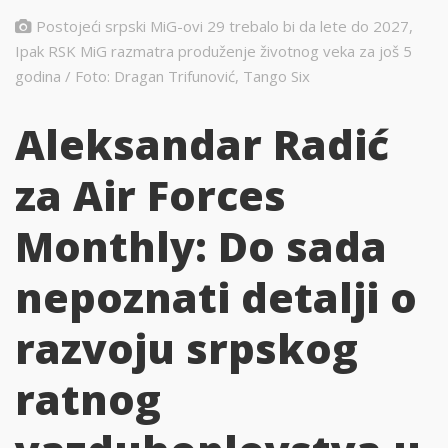
Postojeći srpski MiG-ovi 29 trebalo bi da lete do 2027,
Ipak RSK MiG razmatra produženje životnog veka za još 5
godina / Foto: Dragan Trifunović, Tango Six
Aleksandar Radić
za Air Forces
Monthly: Do sada
nepoznati detalji o
razvoju srpskog
ratnog