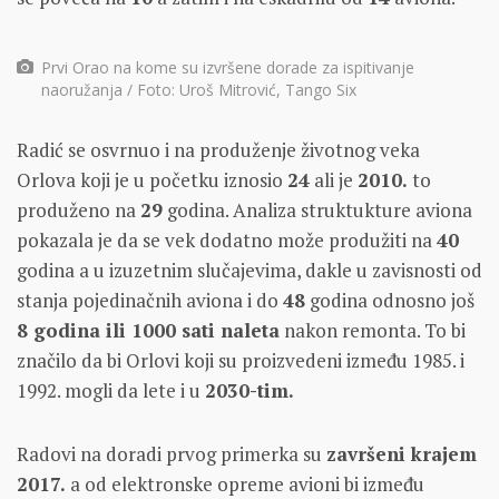
Prvi Orao na kome su izvršene dorade za ispitivanje
naoružanja / Foto: Uroš Mitrović, Tango Six
Radić se osvrnuo i na produženje životnog veka
Orlova koji je u početku iznosio
24
ali je
2010.
to
produženo na
29
godina. Analiza struktukture aviona
pokazala je da se vek dodatno može produžiti na
40
godina a u izuzetnim slučajevima, dakle u zavisnosti od
stanja pojedinačnih aviona i do
48
godina odnosno još
8 godina ili 1000 sati naleta
nakon remonta. To bi
značilo da bi Orlovi koji su proizvedeni između 1985. i
1992. mogli da lete i u
2030-tim.
Radovi na doradi prvog primerka su
završeni krajem
2017.
a od elektronske opreme avioni bi između