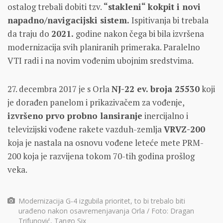
ostalog trebali dobiti tzv.
“stakleni“ kokpit i novi
napadno/navigacijski sistem.
Ispitivanja bi trebala
da traju do
2021.
godine nakon čega bi bila izvršena
modernizacija svih planiranih primeraka. Paralelno
VTI radi i na novim vođenim ubojnim sredstvima.
27. decembra 2017 je s Orla
NJ-22 ev. broja 25530
koji
je dorađen panelom i prikazivačem za vođenje,
izvršeno prvo probno lansiranje
inercijalno i
televizijski vođene rakete vazduh-zemlja
VRVZ-200
koja je nastala na osnovu vođene leteće mete PRM-
200 koja je razvijena tokom 70-tih godina prošlog
veka.
Modernizacija G-4 izgubila prioritet, to bi trebalo biti
urađeno nakon osavremenjavanja Orla / Foto: Dragan
Trifunović, Tango Six