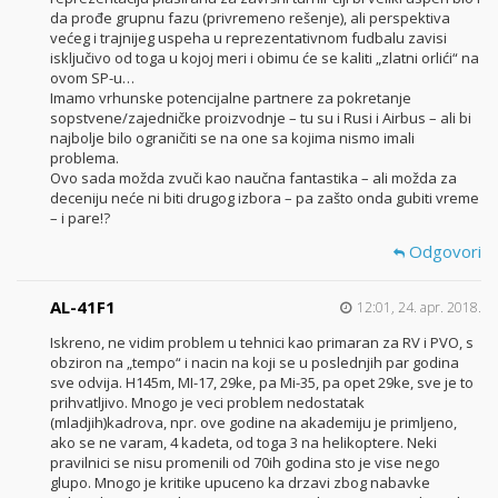
da prođe grupnu fazu (privremeno rešenje), ali perspektiva
većeg i trajnijeg uspeha u reprezentativnom fudbalu zavisi
isključivo od toga u kojoj meri i obimu će se kaliti „zlatni orlići“ na
ovom SP-u…
Imamo vrhunske potencijalne partnere za pokretanje
sopstvene/zajedničke proizvodnje – tu su i Rusi i Airbus – ali bi
najbolje bilo ograničiti se na one sa kojima nismo imali
problema.
Ovo sada možda zvuči kao naučna fantastika – ali možda za
deceniju neće ni biti drugog izbora – pa zašto onda gubiti vreme
– i pare!?
Odgovori
AL-41F1
12:01, 24. apr. 2018.
Iskreno, ne vidim problem u tehnici kao primaran za RV i PVO, s
obziron na „tempo“ i nacin na koji se u poslednjih par godina
sve odvija. H145m, MI-17, 29ke, pa Mi-35, pa opet 29ke, sve je to
prihvatljivo. Mnogo je veci problem nedostatak
(mladjih)kadrova, npr. ove godine na akademiju je primljeno,
ako se ne varam, 4 kadeta, od toga 3 na helikoptere. Neki
pravilnici se nisu promenili od 70ih godina sto je vise nego
glupo. Mnogo je kritike upuceno ka drzavi zbog nabavke