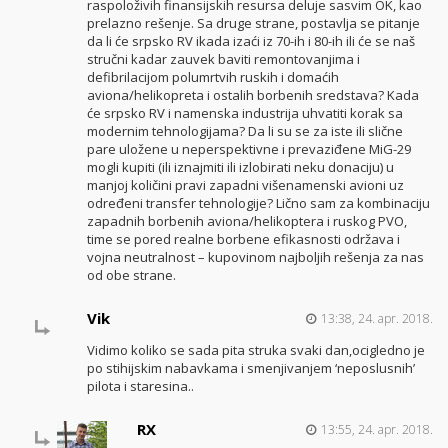
raspoloživih finansijskih resursa deluje sasvim OK, kao
prelazno rešenje. Sa druge strane, postavlja se pitanje
da li će srpsko RV ikada izaći iz 70-ih i 80-ih ili će se naš
stručni kadar zauvek baviti remontovanjima i
defibrilacijom polumrtvih ruskih i domaćih
aviona/helikopreta i ostalih borbenih sredstava? Kada
će srpsko RV i namenska industrija uhvatiti korak sa
modernim tehnologijama? Da li su se za iste ili slične
pare uložene u neperspektivne i prevaziđene MiG-29
mogli kupiti (ili iznajmiti ili izlobirati neku donaciju) u
manjoj količini pravi zapadni višenamenski avioni uz
određeni transfer tehnologije? Lično sam za kombinaciju
zapadnih borbenih aviona/helikoptera i ruskog PVO,
time se pored realne borbene efikasnosti održava i
vojna neutralnost – kupovinom najboljih rešenja za nas
od obe strane.
Vik
13:38, 24. apr. 2018.
Vidimo koliko se sada pita struka svaki dan,ocigledno je
po stihijskim nabavkama i smenjivanjem ‘neposlusnih’
pilota i staresina..
RX
13:55, 24. apr. 2018.