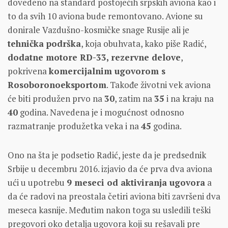
dovedeno na standard postojećih srpskih aviona kao i
to da svih 10 aviona bude remontovano. Avione su
donirale Vazdušno-kosmičke snage Rusije ali je
tehnička podrška
, koja obuhvata, kako piše Radić,
dodatne motore RD-33, rezervne delove
,
pokrivena
komercijalnim ugovorom s
Rosoboronoeksportom
. Takođe životni vek aviona
će biti produžen prvo na
30
, zatim na
35
i na kraju na
40
godina. Navedena je i mogućnost odnosno
razmatranje produžetka veka i na
45
godina.
Ono na šta je podsetio Radić, jeste da je predsednik
Srbije u decembru 2016. izjavio da će prva dva aviona
ući u upotrebu
9 meseci od aktiviranja ugovora
a
da će radovi na preostala četiri aviona biti završeni dva
meseca kasnije. Međutim nakon toga su usledili teški
pregovori oko detalja ugovora koji su rešavali pre