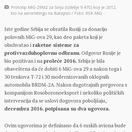
Prototip MiG-29M2 za Siriju (Izdelije 9.47S) koji je 2012.
bio na aeromitingu na Batajnici / Foto: RSK MiG
Iste godine Srbija se obratila Rusiji za donaciju
polovnih MiG-ova 29, kao deo paketa koji je
obuhvatao i
raketne sisteme za
protivvazduhoplovnu odbranu
. Odgovor Rusije je
bio pozitivan i na
proleće 2016.
Srbija je bila
obaveštena da će dobiti 6 MiG-ova 29 a nakon toga i
30 tenkova T-72 i 30 modernizovanih oklopnih
automobila BRDM-2A. Nakon dugotrajnih pregovora s
kompanijom Rosoboronoeksport i nekoliko političkih
intervencija da se uslovi dogovora poboljšaju,
decembra 2016. potpisana su dva ugovora.
Ovim ugovorima je definisano da 6 ruskih aviona bude