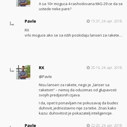
A sa 10+ moguca 4 rashodovana MiG-29 ce da se
ustede neke pare?
Pavle
15:37, 24. apr. 2018.
RX
vrlo moguce ako se sa istih poskidaju lanseri za rakete…
RX
20:16, 24. apr. 2018.
@Pavle
Nisu lanseri za rakete, nego je „lanser sa
raketom“ – nemoj da oduzimas od glupavosti
svojih predjasnih izjava.
I da, opet ti ponavljam ne pokusavaj da budes
duhovit, jednostavno nije za tebe. Znas kako
kazu: duhovitost je pokazatelj inteligencije.
Pavle
22:20, 24. apr. 2018.