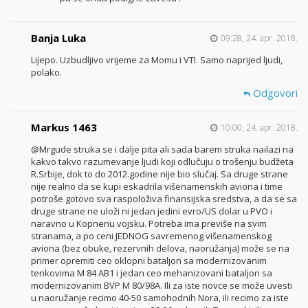
Banja Luka
09:28, 24. apr. 2018.
Lijepo. Uzbudljivo vrijeme za Momu i VTI. Samo naprijed ljudi,
polako.
Odgovori
Markus 1463
10:00, 24. apr. 2018.
@Mrgude struka se i dalje pita ali sada barem struka nailazi na
kakvo takvo razumevanje ljudi koji odlučuju o trošenju budžeta
R.Srbije, dok to do 2012.godine nije bio slučaj. Sa druge strane
nije realno da se kupi eskadrila višenamenskih aviona i time
potroše gotovo sva raspoloživa finansijska sredstva, a da se sa
druge strane ne uloži ni jedan jedini evro/US dolar u PVO i
naravno u Kopnenu vojsku. Potreba ima previše na svim
stranama, a po ceni JEDNOG savremenog višenamenskog
aviona (bez obuke, rezervnih delova, naoružanja) može se na
primer opremiti ceo oklopni bataljon sa modernizovanim
tenkovima M 84 AB1 i jedan ceo mehanizovani bataljon sa
modernizovanim BVP M 80/98A. Ili za iste novce se može uvesti
u naoružanje recimo 40-50 samohodnih Nora, ili recimo za iste