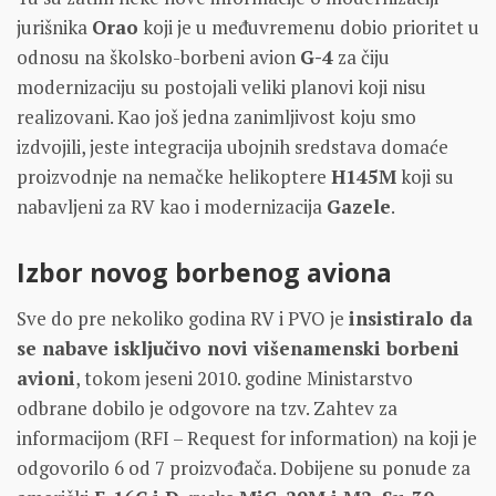
jurišnika
Orao
koji je u međuvremenu dobio prioritet u
odnosu na školsko-borbeni avion
G-4
za čiju
modernizaciju su postojali veliki planovi koji nisu
realizovani. Kao još jedna zanimljivost koju smo
izdvojili, jeste integracija ubojnih sredstava domaće
proizvodnje na nemačke helikoptere
H145M
koji su
nabavljeni za RV kao i modernizacija
Gazele
.
Izbor novog borbenog aviona
Sve do pre nekoliko godina RV i PVO je
insistiralo da
se nabave isključivo novi višenamenski borbeni
avioni
, tokom jeseni 2010. godine Ministarstvo
odbrane dobilo je odgovore na tzv. Zahtev za
informacijom (RFI – Request for information) na koji je
odgovorilo 6 od 7 proizvođača. Dobijene su ponude za