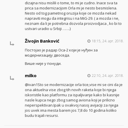
dizajna nisu mislili o tome, to mi je cudno. Inace sva ta
prica sa modernizacijom Orla mi je nesto besmislena.
Nesto od tog pametnog oruzija koje ce mozda nekad
napraviti mogu da integrisu i na MiG-29. ( a mozda i ne,
neznam da li je potrebna dozvola proizvodjaca , ko bi to
ustvari uradio u Srbiji …….)
Živojin Banković
18:15, 24. apr. 2018.
Постојао је радар Оса-2 који је нуђен за
модернизацију двоседа.
Више није у понуди.
milko
22:10, 24. apr. 2018.
@ivan1Sto se modernizacije orla tice,vise mi se cini da je
ona aktuelna vise zbog tih novih raketa koje bi njega
iskoristile kao platformu za ispaljivanje kako bi kasnije
nasle kupca nego zbog samog aviona koji je prilicno
neperspektivan.Ipak u ovakvoj nasoj avijaciji za njega
jos uvek ima mesta barem jos 7,8 do 10 godina koliko
budu trajali resursi.