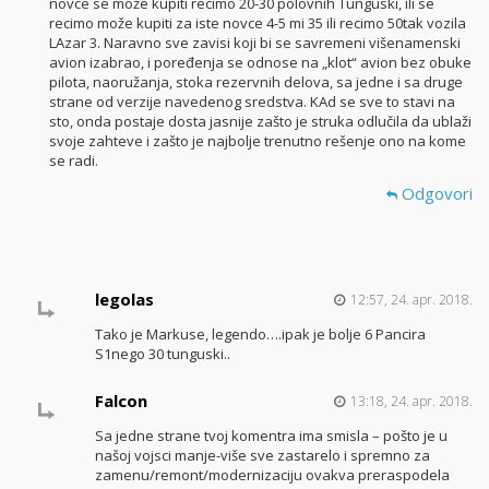
novce se može kupiti recimo 20-30 polovnih Tunguski, ili se
recimo može kupiti za iste novce 4-5 mi 35 ili recimo 50tak vozila
LAzar 3. Naravno sve zavisi koji bi se savremeni višenamenski
avion izabrao, i poređenja se odnose na „klot“ avion bez obuke
pilota, naoružanja, stoka rezervnih delova, sa jedne i sa druge
strane od verzije navedenog sredstva. KAd se sve to stavi na
sto, onda postaje dosta jasnije zašto je struka odlučila da ublaži
svoje zahteve i zašto je najbolje trenutno rešenje ono na kome
se radi.
Odgovori
legolas
12:57, 24. apr. 2018.
Tako je Markuse, legendo….ipak je bolje 6 Pancira
S1nego 30 tunguski..
Falcon
13:18, 24. apr. 2018.
Sa jedne strane tvoj komentra ima smisla – pošto je u
našoj vojsci manje-više sve zastarelo i spremno za
zamenu/remont/modernizaciju ovakva preraspodela