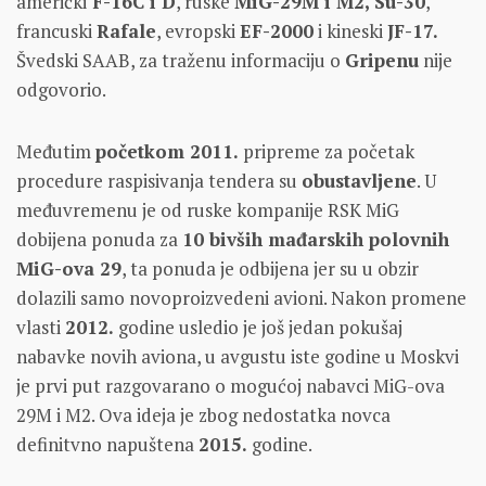
američki
F-16C i D
, ruske
MiG-29M i M2, Su-30
,
francuski
Rafale
, evropski
EF-2000
i kineski
JF-17.
Švedski SAAB, za traženu informaciju o
Gripenu
nije
odgovorio.
Međutim
početkom 2011.
pripreme za početak
procedure raspisivanja tendera su
obustavljene
. U
međuvremenu je od ruske kompanije RSK MiG
dobijena ponuda za
10 bivših mađarskih polovnih
MiG-ova 29
, ta ponuda je odbijena jer su u obzir
dolazili samo novoproizvedeni avioni. Nakon promene
vlasti
2012.
godine usledio je još jedan pokušaj
nabavke novih aviona, u avgustu iste godine u Moskvi
je prvi put razgovarano o mogućoj nabavci MiG-ova
29M i M2. Ova ideja je zbog nedostatka novca
definitvno napuštena
2015.
godine.