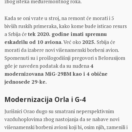
zbog isteka međuremontnog roka.
Kada se oni vrate u stroj, na remont će morati i 5
bivših ruskih primeraka, kako kome bude isticao resurs
a Srbija će
tek 2020. godine imati spremnu
eskadrilu od 10 aviona
. Već oko
2025.
Srbija će
morati da izabere novi višenamenski borbeni avion.
Spomenuti su i prošlogodišnji pregovori s Belorusijom
gde je naveden podatak da su nuđena
4
modernizovana MiG-29BM kao i 4 obične
jednosede 29-ke.
Modernizacija Orla i G-4
Jurišnici Orao dugo su smatrani neperspektivnim
vazduhoplovima zbog nastojanja da se nabave novi
višenamenski borbeni avioni koji bi, osim njih, zamenili i