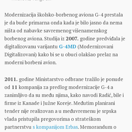
Modernizacija školsko-borbenog aviona G-4 prestala
je da bude primarna onda kada je bilo jasno da nema
ništa od nabavke savremenog višenamenskog
borbenog aviona. Studija iz
2007.
godine predviđala je
digitalizovanu varijantu
G-4MD
(Modernizovani
Digitalizovani) kako bi se u obuci olakšao prelaz na
moderni borbeni avion.
2011.
godine Ministarstvo odbrane tražilo je ponude
od
11
kompanija za predlog modernizacije G-4 a
zanimljivo da su među njima, kako navodi Radić, bile i
firme iz Kanade i Južne Koreje. Međutim planirani
tender nije realizovan a u međuvremenu je srpska
vlada pristupila pregovorima o strateškom
partnerstvu
s kompanijom Erbas
. Memorandum o