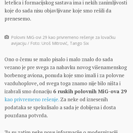
letelica i formacijskog sastava ima i nekih zanimljivosti
koje do sada nisu objavljivane koje smo rešili da
prenesemo.
Polovni MiG-ovi 29 kao privremeno rešenje za lovačku
avijaciju / Foto: Uroš Mitrović, Tango Six
Ono o čemu se malo pisalo i malo znalo do sada
vezano je pre svega za nabavku novog višenamenskog
borbenog aviona, ponuda koje smo imali i za polovne
vazduhoplove, od svega toga znamo nije bilo ništa i
izabrali smo donaciju
6 ruskih polovnih MiG-ova 29
kao privremeno rešenje.
Za neke od iznesenih
podataka se spekulisalo a sada je dobijena i dosta
pouzdana potvrda.
Tu su zatim neke nove informacije o modernizaciji