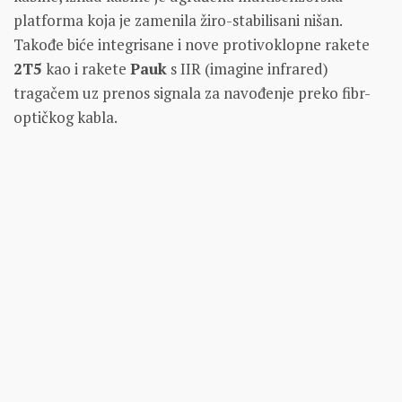
platforma koja je zamenila žiro-stabilisani nišan.
Takođe biće integrisane i nove protivoklopne rakete
2T5
kao i rakete
Pauk
s IIR (imagine infrared)
tragačem uz prenos signala za navođenje preko fibr-
optičkog kabla.