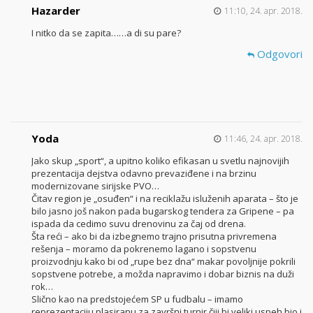
Hazarder
11:10, 24. apr. 2018.
I nitko da se zapita……a di su pare?
Odgovori
Yoda
11:46, 24. apr. 2018.
Jako skup „sport“, a upitno koliko efikasan u svetlu najnovijih
prezentacija dejstva odavno prevaziđene i na brzinu
modernizovane sirijske PVO…
Čitav region je „osuđen“ i na reciklažu isluženih aparata – što je
bilo jasno još nakon pada bugarskog tendera za Gripene – pa
ispada da cedimo suvu drenovinu za čaj od drena.
Šta reći – ako bi da izbegnemo trajno prisutna privremena
rešenja – moramo da pokrenemo lagano i sopstvenu
proizvodnju kako bi od „rupe bez dna“ makar povoljnije pokrili
sopstvene potrebe, a možda napravimo i dobar biznis na duži
rok…
Slično kao na predstojećem SP u fudbalu – imamo
reprezentaciju plasiranu za završni turnir čiji bi veliki uspeh bio i