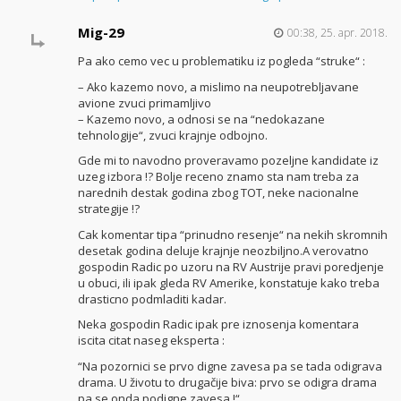
Mig-29
00:38, 25. apr. 2018.
Pa ako cemo vec u problematiku iz pogleda “struke“ :
– Ako kazemo novo, a mislimo na neupotrebljavane
avione zvuci primamljivo
– Kazemo novo, a odnosi se na “nedokazane
tehnologije“, zvuci krajnje odbojno.
Gde mi to navodno proveravamo pozeljne kandidate iz
uzeg izbora !? Bolje receno znamo sta nam treba za
narednih destak godina zbog TOT, neke nacionalne
strategije !?
Cak komentar tipa “prinudno resenje“ na nekih skromnih
desetak godina deluje krajnje neozbiljno.A verovatno
gospodin Radic po uzoru na RV Austrije pravi poredjenje
u obuci, ili ipak gleda RV Amerike, konstatuje kako treba
drasticno podmladiti kadar.
Neka gospodin Radic ipak pre iznosenja komentara
iscita citat naseg eksperta :
“Na pozornici se prvo digne zavesa pa se tada odigrava
drama. U životu to drugačije biva: prvo se odigra drama
pa se onda podigne zavesa !“