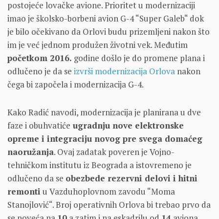
postojeće lovačke avione. Prioritet u modernizaciji
imao je školsko-borbeni avion G-4 “Super Galeb“ dok
je bilo očekivano da Orlovi budu prizemljeni nakon što
im je već jednom produžen životni vek. Međutim
početkom 2016.
godine došlo je do promene plana i
odlučeno je da se
izvrši modernizacija Orlova
nakon
čega bi započela i modernizacija G-4.
Kako Radić navodi, modernizacija je planirana u dve
faze i obuhvatiće
ugradnju nove elektronske
opreme i integraciju novog pre svega domaćeg
naoružanja
. Ovaj zadatak poveren je Vojno-
tehničkom institutu iz Beograda a istovremeno je
odlučeno da se
obezbede rezervni delovi i hitni
remonti
u Vazduhoplovnom zavodu “Moma
Stanojlović“. Broj operativnih Orlova bi trebao prvo da
se poveća na
10
a zatim i na eskadrilu od
14
aviona.