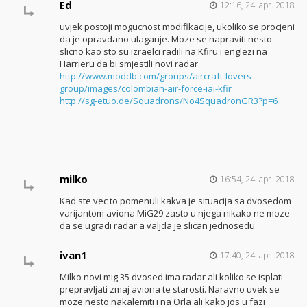
Ed
12:16, 24. apr. 2018.
uvjek postoji mogucnost modifikacije, ukoliko se procjeni
da je opravdano ulaganje. Moze se napraviti nesto
slicno kao sto su izraelci radili na Kfiru i englezi na
Harrieru da bi smjestili novi radar.
http://www.moddb.com/groups/aircraft-lovers-
group/images/colombian-air-force-iai-kfir
http://sg-etuo.de/Squadrons/No4SquadronGR3?p=6
milko
16:54, 24. apr. 2018.
Kad ste vec to pomenuli kakva je situacija sa dvosedom
varijantom aviona MiG29 zasto u njega nikako ne moze
da se ugradi radar a valjda je slican jednosedu
ivan1
17:40, 24. apr. 2018.
Milko novi mig 35 dvosed ima radar ali koliko se isplati
prepravljati zmaj aviona te starosti. Naravno uvek se
moze nesto nakalemiti i na Orla ali kako jos u fazi