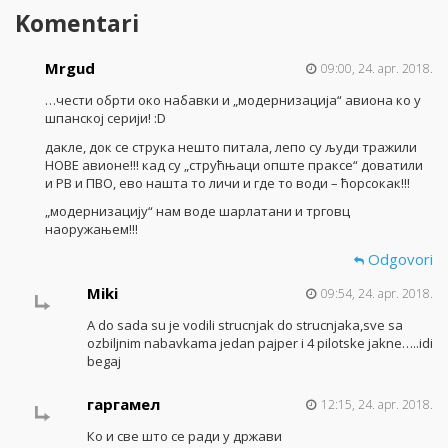
Komentari
Mrgud
09:00, 24. apr. 2018.
…чести обрти око набавки и „модернизација“ авиона ко у
шпанској серији! :D
дакле, док се струка нешто питала, лепо су људи тражили
НОВЕ авионе!!! кад су „струћњаци опште праксе“ доватили
и РВ и ПВО, ево нашта то личи и где то води – ћорсокак!!!
„модернизацију“ нам воде шарлатани и трговц
наоружањем!!!
Odgovori
Miki
09:54, 24. apr. 2018.
A do sada su je vodili strucnjak do strucnjaka,sve sa
ozbiljnim nabavkama jedan pajper i 4 pilotske jakne…..idi
begaj
гаргамел
12:15, 24. apr. 2018.
Ко и све што се ради у држави