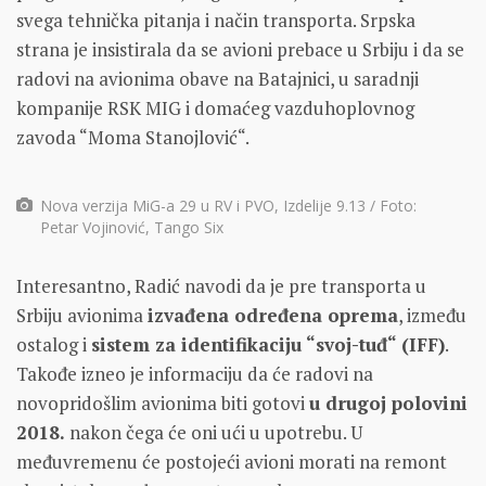
svega tehnička pitanja i način transporta. Srpska
strana je insistirala da se avioni prebace u Srbiju i da se
radovi na avionima obave na Batajnici, u saradnji
kompanije RSK MIG i domaćeg vazduhoplovnog
zavoda “Moma Stanojlović“.
Nova verzija MiG-a 29 u RV i PVO, Izdelije 9.13 / Foto:
Petar Vojinović, Tango Six
Interesantno, Radić navodi da je pre transporta u
Srbiju avionima
izvađena određena oprema
, između
ostalog i
sistem za identifikaciju “svoj-tuđ“ (IFF)
.
Takođe izneo je informaciju da će radovi na
novopridošlim avionima biti gotovi
u drugoj polovini
2018.
nakon čega će oni ući u upotrebu. U
međuvremenu će postojeći avioni morati na remont