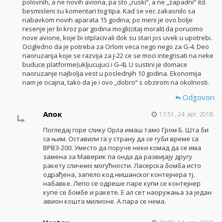
polovnih, a ne novih aviona, pa sto „ruski“, a ne „zapadni“ itd.
besmisleni su komentari tog tipa. Kad se vec zakasnilo sa
nabavkom novih aparata 15 godina, po meni je ovo bolje
resenje jer bi kroz par godina mogli(citaj morali) da porucimo
nove avione, koje bi otplacivali dok su stari jos uvek u upotrebi.
Ocigledno da je potreba za Orlom veca nego nego za G-4. Deo
naoruzanja koje se razvija za J-22 ce se moci integrisati na neke
buduce platforme(ukljucujuci i G-4). U sustini je domace
naoruzanje najbolja vest u poslednjih 10 godina. Ekonomija
nam je ocajna, tako da je i ovo „dobro“ s obzirom na okolnosti.
Odgovori
Апок
17:51, 24. apr. 2018.
Погледај горе слику Орла имаш тамо Гром Б. Шта би
са њим. Оставили га у страну да се губи време са
ВРВЗ-200. Уместо да поруче неки комад да се има
замена за Маверик па онда да развијају другу
ракету сличних могућности. Ласерска бомба исто
одрађена, запело код нишанског контејнера тј.
набавке. Лепо се одреше паре купи се контејнер
купе се бомбе и ракете. Е ал сет наоружања за један
авион кошта милионе. А пара се нема.