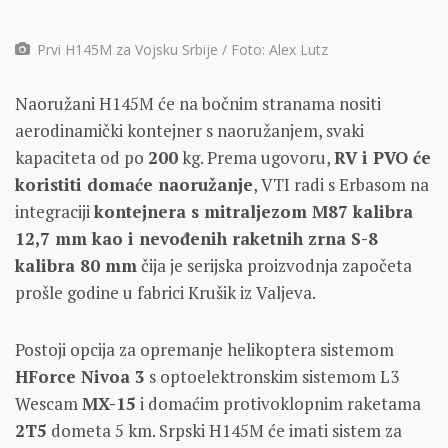
Prvi H145M za Vojsku Srbije / Foto: Alex Lutz
Naoružani H145M će na bočnim stranama nositi
aerodinamički kontejner s naoružanjem, svaki
kapaciteta od po
200
kg. Prema ugovoru,
RV i PVO će
koristiti domaće naoružanje
, VTI radi s Erbasom na
integraciji
kontejnera s mitraljezom M87 kalibra
12,7 mm kao i nevođenih raketnih zrna S-8
kalibra 80 mm
čija je serijska proizvodnja započeta
prošle godine u fabrici Krušik iz Valjeva.
Postoji opcija za opremanje helikoptera sistemom
HForce Nivoa 3
s optoelektronskim sistemom L3
Wescam
MX-15
i domaćim protivoklopnim raketama
2T5
dometa 5 km. Srpski H145M će imati sistem za