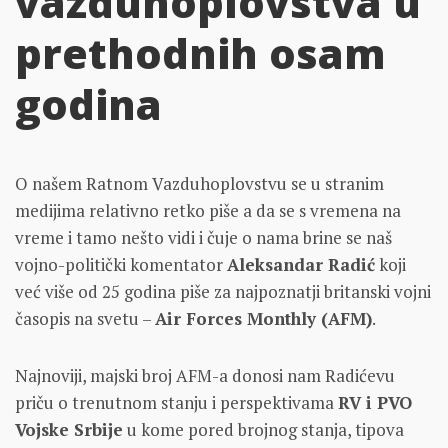
vazduhoplovstva u
prethodnih osam
godina
O našem Ratnom Vazduhoplovstvu se u stranim
medijima relativno retko piše a da se s vremena na
vreme i tamo nešto vidi i čuje o nama brine se naš
vojno-politički komentator
Aleksandar Radić
koji
već više od 25 godina piše za najpoznatji britanski vojni
časopis na svetu –
Air Forces Monthly (AFM)
.
Najnoviji, majski broj AFM-a donosi nam Radićevu
priču o trenutnom stanju i perspektivama
RV i PVO
Vojske Srbije
u kome pored brojnog stanja, tipova