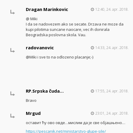
Dragan Marinkovic
12:40, 24. apr. 2018.
@ Miki
I da se nadovezem ako se secate. Drzava ne moze da
kupi pilotima suncane naocare, vec ih donirala
Beogradska poslovna skola. Vau.
radovanovic
14:33, 24. apr. 2018.
@Miki i sve to na odlozeno placanje;-)
RP.Srpska čuda…
17:55, 24. apr. 2018.
Bravo
Mrgud
23:01, 24. apr. 2018.
оставит ћу ово овде…мислим да је све објашњено…
https://pescanik.net/ministarstvo-glupe-sile/