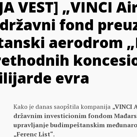
A VEST] „VINCI Air
državni fond preuz
anski aerodrom „
prethodnih koncesi
lijarde evra
Kako je danas saopštila kompanija
„VINCI 
državnim investicionim fondom Mađars
upravljanje budimpeštanskim međuna
„Ferenc List“
.