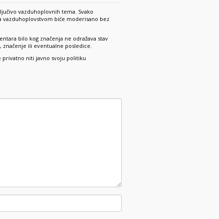
ključivo vazduhoplovnih tema. Svako
 sa vazduhoplovstvom biće moderisano bez
ntara bilo kog značenja ne odražava stav
 značenje ili eventualne posledice.
rivatno niti javno svoju politiku