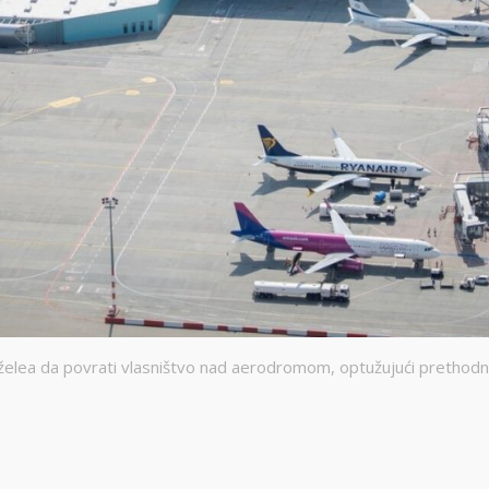
elea da povrati vlasništvo nad aerodromom, optužujući prethod