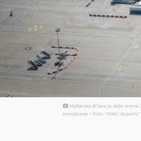
Mađarska država je duže vreme ž
investiranje / Foto: "VINCI Airports"