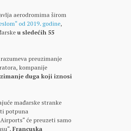
ravlja aerodromima širom
eslom“ od 2019. godine
,
đarske
u sledećih 55
odrazumeva preuzimanje
ratora, kompanije
uzimanje duga koji iznosi
dajuće mađarske stranke
ti potpuna
 Airports“ će preuzeti samo
usu“.
Francuska