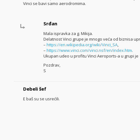
Vinci se bavi samo aerodromima.
Srđan
Mala ispravka za g. Mikija.
Delatnost Vinci grupe je mnogo veća od biznisa up
–
https://en.wikipedia.org/wiki/Vinci_SA
,
–
https://www.vinci.com/vinci.nsf/en/index.htm
.
Ukupan udeo u profitu Vinci Aeroports-a u grupi je
Pozdrav,
S
Debeli šef
E baš su se usrećili.