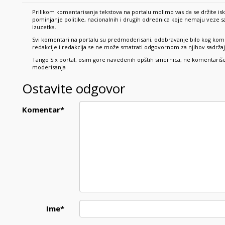
Prilikom komentarisanja tekstova na portalu molimo vas da se držite is
pominjanje politike, nacionalnih i drugih odrednica koje nemaju veze
izuzetka.
Svi komentari na portalu su predmoderisani, odobravanje bilo kog kome
redakcije i redakcija se ne može smatrati odgovornom za njihov sadržaj,
Tango Six portal, osim gore navedenih opštih smernica, ne komentariše p
moderisanja
Ostavite odgovor
Komentar
*
Ime
*