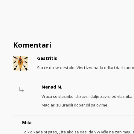
Komentari
Gastritis
Sta ce da se desi ako Vinci iznenada odluci da ih ae
Nenad N.
Vraca se vlasniku, drzavi, i dalje zavisi od vlasnika.
Madjari su uradili dobar dil sa ovime.
Miki
To k’o kada bi pitao, „šta ako se desi da VW više ne zanimaju 