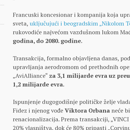
Francuski koncesionar i kompanija koja up
sveta,
uključujući i beogradskim „Nikolom T
rukovodiće najvećom vazdušnom lukom Ma
godina, do 2080. godine
.
Transakcija, formalno objavljena danas, p
upravljanja aerodromom od prethodnih ope
„AviAlliance“
za 3,1 milijarde evra uz pre
1,2 milijarde evra
.
Ispunjenje dugogodišnje političke želje vla
Fidez i njenog vođe
Viktora Orbana
neće bi
renacionalizacija. Prema transakciji, „VINCI
20% vlasništva, dok će 80% pripasti „Corvin