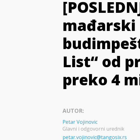
[POSLEDNJ
mađarski 
budimpešt
List“ od 
preko 4 mi
AUTOR:
Petar Vojinovic
Glavni i odgovorni urednik
petar.vojinovic@tangosix.rs