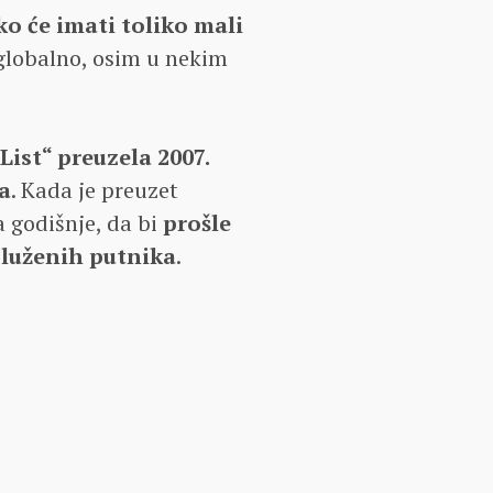
o će imati toliko mali
 globalno, osim u nekim
List“ preuzela 2007.
ra
. Kada je preuzet
 godišnje, da bi
prošle
služenih putnika
.