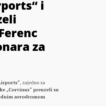
ports“ i
eli
Ferenc
onara za
Airports“
, zajedno sa
ke „Corvinus“
preuzeli su
rodnim aerodromom