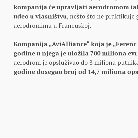
kompanija će upravljati aerodromom iak
udeo u vlasništvu
, nešto što ne praktikuje
aerodromima u Francuskoj.
Kompanija „AviAlliance“ koja je „Ferenc 
godine u njega je uložila 700 miliona ev
aerodrom je opsluživao do 8 miliona putnika
godine dosegao broj od 14,7 miliona op