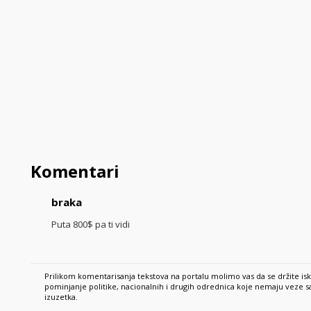
Komentari
braka
Puta 800$ pa ti vidi
Prilikom komentarisanja tekstova na portalu molimo vas da se držite is
pominjanje politike, nacionalnih i drugih odrednica koje nemaju veze
izuzetka.