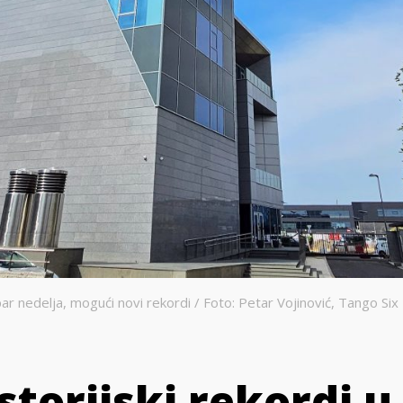
ar nedelja, mogući novi rekordi / Foto: Petar Vojinović, Tango Six
torijski rekordi u