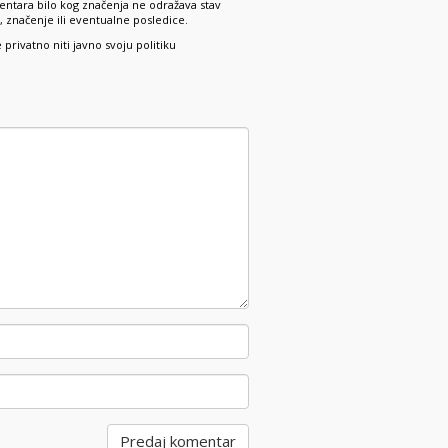
ntara bilo kog značenja ne odražava stav
 značenje ili eventualne posledice.
rivatno niti javno svoju politiku