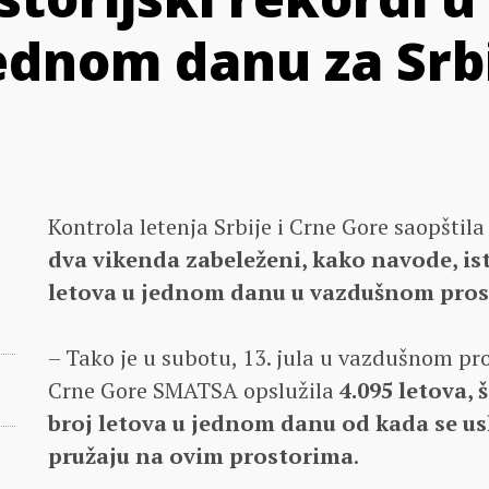
ednom danu za Srbi
Kontrola letenja Srbije i Crne Gore saopštil
dva vikenda zabeleženi, kako navode, ist
letova u jednom danu u vazdušnom pros
– Tako je u subotu, 13. jula u vazdušnom pro
Crne Gore SMATSA opslužila
4.095 letova, 
broj letova u jednom danu od kada se us
pružaju na ovim prostorima
.