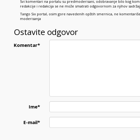
Svi komentari na portalu su predmoderisani, odobravanje bilo kog kome
redakcije i redakcija se ne može smatrati odgovornom za njihov sadržaj,
Tango Six portal, osim gore navedenih opštih smernica, ne komentariše p
moderisanja
Ostavite odgovor
Komentar
*
Ime
*
E-mail
*