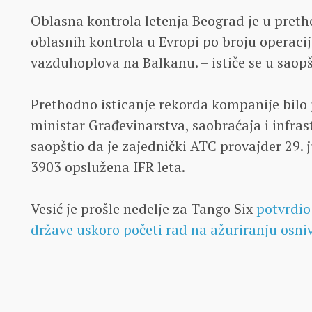
Oblasna kontrola letenja Beograd je u preth
oblasnih kontrola u Evropi po broju operacija
vazduhoplova na Balkanu. – ističe se u saopš
Prethodno isticanje rekorda kompanije bilo j
ministar Građevinarstva, saobraćaja i infra
saopštio da je zajednički ATC provajder 29. 
3903 opslužena IFR leta.
Vesić je prošle nedelje za Tango Six
potvrdio
države uskoro početi rad na ažuriranju osn