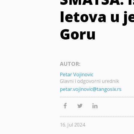
letova u j
Goru
AUTOR:
Petar Vojinovic
Glavni i odgovorni urednik
petar.vojinovic@tangosix.rs
16. Jul 2024