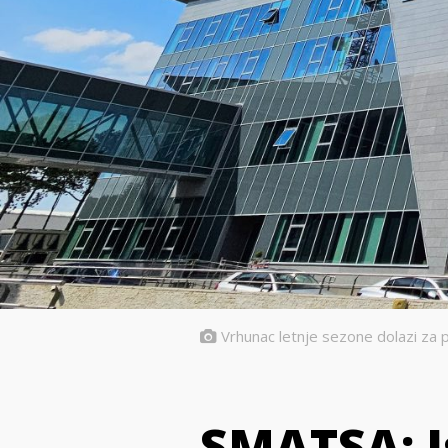
Vrhunac letnje sezone dolazi za p
SMATSA: Is