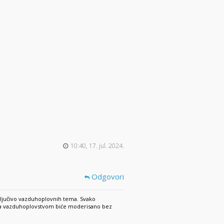
10:40, 17. jul. 2024.
Odgovori
ključivo vazduhoplovnih tema. Svako
 sa vazduhoplovstvom biće moderisano bez