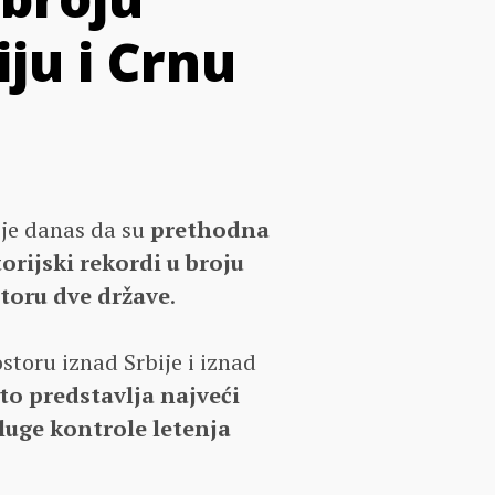
ju i Crnu
a je danas da su
prethodna
orijski rekordi u broju
toru dve države
.
storu iznad Srbije i iznad
što predstavlja najveći
luge kontrole letenja