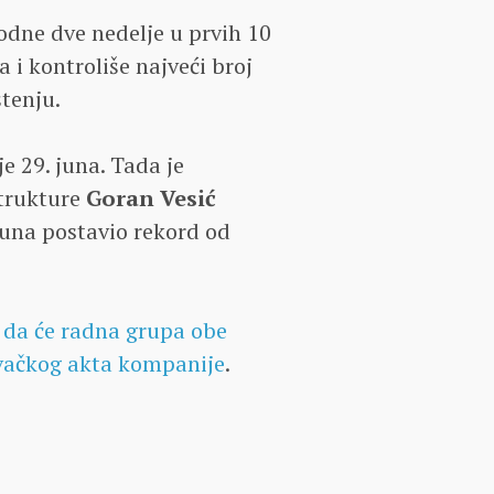
odne dve nedelje u prvih 10
 i kontroliše najveći broj
tenju.
e 29. juna. Tada je
strukture
Goran Vesić
juna postavio rekord od
 da će radna grupa obe
ivačkog akta kompanije
.