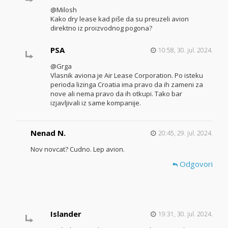
@Milosh
Kako dry lease kad piše da su preuzeli avion
direktno iz proizvodnog pogona?
PSA
10:58, 30. jul. 2024.
@Grga
Vlasnik aviona je Air Lease Corporation. Po isteku
perioda lizinga Croatia ima pravo da ih zameni za
nove ali nema pravo da ih otkupi. Tako bar
izjavljivali iz same kompanije.
Nenad N.
20:45, 29. jul. 2024.
Nov novcat? Cudno. Lep avion.
Odgovori
Islander
19:31, 30. jul. 2024.