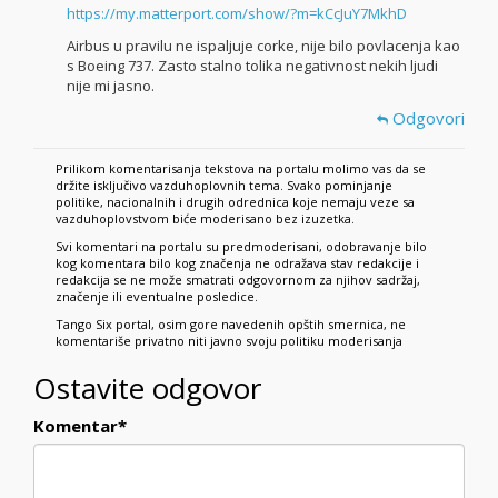
https://my.matterport.com/show/?m=kCcJuY7MkhD
Airbus u pravilu ne ispaljuje corke, nije bilo povlacenja kao
s Boeing 737. Zasto stalno tolika negativnost nekih ljudi
nije mi jasno.
Odgovori
Prilikom komentarisanja tekstova na portalu molimo vas da se
držite isključivo vazduhoplovnih tema. Svako pominjanje
politike, nacionalnih i drugih odrednica koje nemaju veze sa
vazduhoplovstvom biće moderisano bez izuzetka.
Svi komentari na portalu su predmoderisani, odobravanje bilo
kog komentara bilo kog značenja ne odražava stav redakcije i
redakcija se ne može smatrati odgovornom za njihov sadržaj,
značenje ili eventualne posledice.
Tango Six portal, osim gore navedenih opštih smernica, ne
komentariše privatno niti javno svoju politiku moderisanja
Ostavite odgovor
Komentar
*