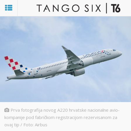
Prva fotografija novog A220 hrvatske nacionalne avio-
kompanije pod fabričkom registracijom rezervisanom za
ovaj tip / Foto: Airbus