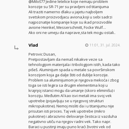
@Miloš77 Jedine letelice koje nemaju problem
korozije su SR-71 jer su pravljeni od titanijuma
Ali traziti namerno dlaku u jajetu najboljem
svetskom proizvodjacu aviona,koji u sebi sadrzi
najpoznatije kompanije koje su ikad proizvodile
avione Heinkel, Messerschmitt, Focke Wulf…
Ako oni ne umeju da naprave,sta tek mogu ostali..
Vlad
11:01, 31. jul. 2024.
Petrovic Dusan,
Pretpostavljam da nemaš nikakve veze sa
tehnologijom materijala i tribologijom istih, kada tako
pišeš. Aluminijum spada u metale sa površinskom
korozijom koja ga dalje štiti od dublje korozije.
Problem sa aluminijumom je njegova mekoća i zbog
toga se isti legira sa drugim elementima koji u
krajnjoj istanci mogu da umanje (skoro eliminišu) i
koroziju. Međutim Al kao isvi metali ima svoj vek
upotrebe (pojavljuju se u njegovoj strukturi
mikropukotine). Nemoj misliti da i u titanijumu nije
prisutan isti proces. Taj vek upotrebe (mikro
pukotine) i abrazivno delovanje čestica iz vazduha
negativno utiču na njegov radni vek. Tako napr.
Baraci u pustinji imaju puno kraći životni vek od