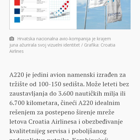
Hrvatska nacionalna avio-kompanija je krajem
juna ažurirala svoj vizuelni identitet / Grafika: Croatia
Airlines
A220 je jedini avion namenski izrađen za
tržište od 100-150 sedišta. Može leteti bez
zaustavljanja do 3.600 nautičkih milja ili
6.700 kilometara, čineći A220 idealnim
rešenjem za postepeno širenje mreže
letova Croatia Airlinesa i obezbeđivanje
kvalitetnijeg servisa i poboljšanog