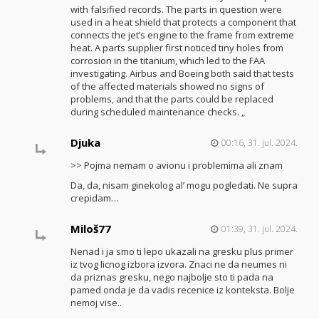
with falsified records. The parts in question were
used in a heat shield that protects a component that
connects the jet’s engine to the frame from extreme
heat. A parts supplier first noticed tiny holes from
corrosion in the titanium, which led to the FAA
investigating. Airbus and Boeing both said that tests
of the affected materials showed no signs of
problems, and that the parts could be replaced
during scheduled maintenance checks. „
Djuka
00:16, 31. jul. 2024.
>> Pojma nemam o avionu i problemima ali znam
Da, da, nisam ginekolog al’ mogu pogledati. Ne supra
crepidam…
Miloš77
01:39, 31. jul. 2024.
Nenad i ja smo ti lepo ukazali na gresku plus primer
iz tvog licnog izbora izvora. Znaci ne da neumes ni
da priznas gresku, nego najbolje sto ti pada na
pamed onda je da vadis recenice iz konteksta. Bolje
nemoj vise..