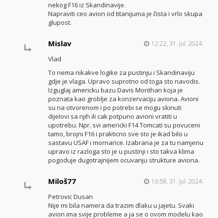
nekog F16 iz Skandinavije.
Napraviti ceo avion od titanijuma je čista i vrlo skupa
glupost.
Mislav
12:22, 31. jul. 2024.
Vlad
To nema nikakve logike za pustinju i Skandinaviju
gdje je vlaga. Upravo suprotno od toga sto navodis.
Izguglaj americku bazu Davis Monthan koja je
poznata kao groblje za konzervaciju aviona. Avioni
su na otvorenom i po potrebi se mogu skinuti
dijelovi sa njih ili cak potpuno avioni vratiti u
upotrebu. Npr. svi americki F14 Tomcati su povuceni
tamo, brojni F16 i prakticno sve sto je ikad bilo u
sastavu USAF i mornarice. Izabrana je za tu namjenu
upravo iz razloga sto je u pustinji i sto takva klima
pogoduje dugotrajnijem ocuvanju strukture aviona.
Miloš77
16:58, 31. jul. 2024.
Petrovic Dusan
Nije mi bila namera da trazim dlaku u jajetu. Svaki
avion ima svije probleme a ja se o ovom modelu kao