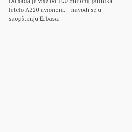
Do sada je više od 100 miliona putnika
letelo A220 avionom. – navodi se u
saopštenju Erbasa.