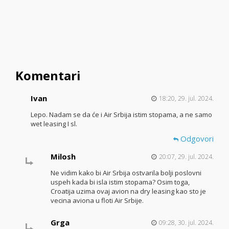
Komentari
Ivan
18:20, 29. jul. 2024.
Lepo. Nadam se da će i Air Srbija istim stopama, a ne samo
wet leasing I sl.
Odgovori
Milosh
20:07, 29. jul. 2024.
Ne vidim kako bi Air Srbija ostvarila bolji poslovni
uspeh kada bi isla istim stopama? Osim toga,
Croatija uzima ovaj avion na dry leasing kao sto je
vecina aviona u floti Air Srbije.
Grga
09:28, 30. jul. 2024.