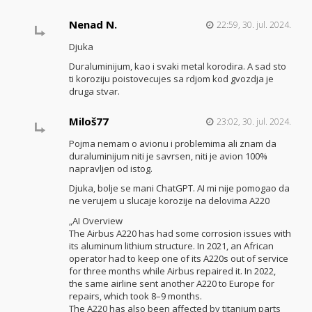
Nenad N.
22:59, 30. jul. 2024.
Djuka
Duraluminijum, kao i svaki metal korodira. A sad sto
ti koroziju poistovecujes sa rdjom kod gvozdja je
druga stvar.
Miloš77
23:02, 30. jul. 2024.
Pojma nemam o avionu i problemima ali znam da
duraluminijum niti je savrsen, niti je avion 100%
napravljen od istog.
Djuka, bolje se mani ChatGPT. AI mi nije pomogao da
ne verujem u slucaje korozije na delovima A220
„AI Overview
The Airbus A220 has had some corrosion issues with
its aluminum lithium structure. In 2021, an African
operator had to keep one of its A220s out of service
for three months while Airbus repaired it. In 2022,
the same airline sent another A220 to Europe for
repairs, which took 8–9 months.
The A220 has also been affected by titanium parts