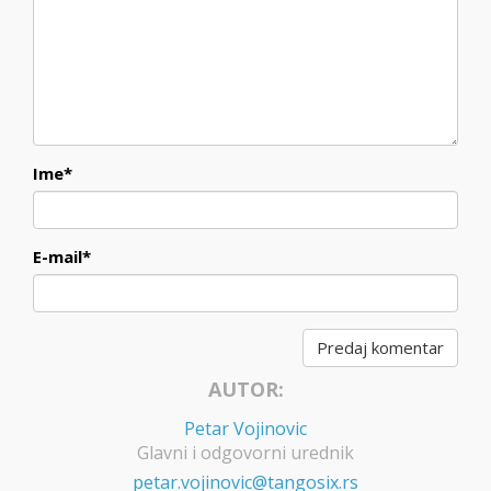
Ime
*
E-mail
*
AUTOR:
Petar Vojinovic
Glavni i odgovorni urednik
petar.vojinovic@tangosix.rs