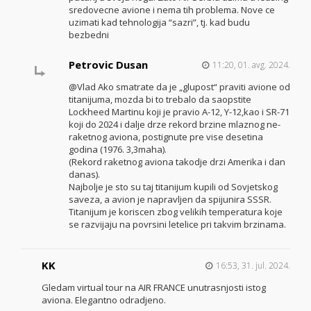
sredovecne avione i nema tih problema. Nove ce
uzimati kad tehnologija “sazri”, tj. kad budu
bezbedni
Petrovic Dusan
11:20, 01. avg. 2024.
@Vlad Ako smatrate da je „glupost“ praviti avione od
titanijuma, mozda bi to trebalo da saopstite
Lockheed Martinu koji je pravio A-12, Y-12,kao i SR-71
koji do 2024 i dalje drze rekord brzine mlaznog ne-
raketnog aviona, postignute pre vise desetina
godina (1976. 3,3maha).
(Rekord raketnog aviona takodje drzi Amerika i dan
danas).
Najbolje je sto su taj titanijum kupili od Sovjetskog
saveza, a avion je napravljen da spijunira SSSR.
Titanijum je koriscen zbog velikih temperatura koje
se razvijaju na povrsini letelice pri takvim brzinama.
KK
16:53, 31. jul. 2024.
Gledam virtual tour na AIR FRANCE unutrasnjosti istog
aviona. Elegantno odradjeno.