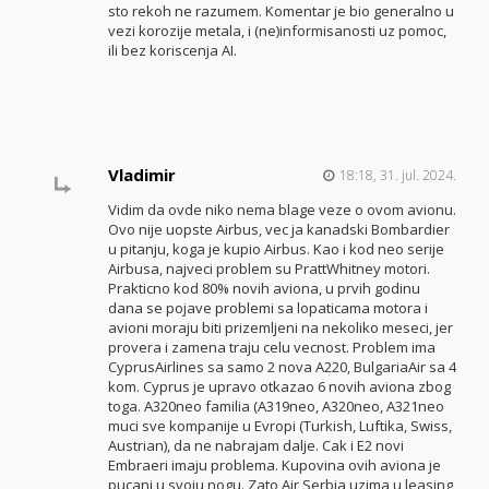
sto rekoh ne razumem. Komentar je bio generalno u
vezi korozije metala, i (ne)informisanosti uz pomoc,
ili bez koriscenja AI.
Vladimir
18:18, 31. jul. 2024.
Vidim da ovde niko nema blage veze o ovom avionu.
Ovo nije uopste Airbus, vec ja kanadski Bombardier
u pitanju, koga je kupio Airbus. Kao i kod neo serije
Airbusa, najveci problem su PrattWhitney motori.
Prakticno kod 80% novih aviona, u prvih godinu
dana se pojave problemi sa lopaticama motora i
avioni moraju biti prizemljeni na nekoliko meseci, jer
provera i zamena traju celu vecnost. Problem ima
CyprusAirlines sa samo 2 nova A220, BulgariaAir sa 4
kom. Cyprus je upravo otkazao 6 novih aviona zbog
toga. A320neo familia (A319neo, A320neo, A321neo
muci sve kompanije u Evropi (Turkish, Luftika, Swiss,
Austrian), da ne nabrajam dalje. Cak i E2 novi
Embraeri imaju problema. Kupovina ovih aviona je
pucanj u svoju nogu. Zato Air Serbia uzima u leasing