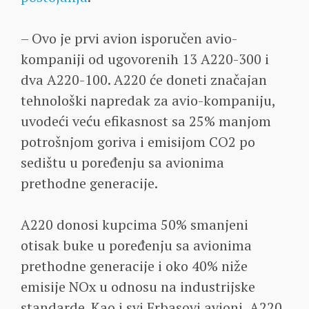
– Ovo je prvi avion isporučen avio-
kompaniji od ugovorenih 13 A220-300 i
dva A220-100. A220 će doneti značajan
tehnološki napredak za avio-kompaniju,
uvodeći veću efikasnost sa 25% manjom
potrošnjom goriva i emisijom CO2 po
sedištu u poređenju sa avionima
prethodne generacije.
A220 donosi kupcima 50% smanjeni
otisak buke u poređenju sa avionima
prethodne generacije i oko 40% niže
emisije NOx u odnosu na industrijske
standarde. Kao i svi Erbasovi avioni, A220