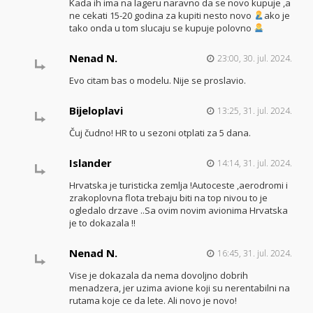
Kada ih ima na lageru naravno da se novo kupuje ,a
ne cekati 15-20 godina za kupiti nesto novo
ako je
tako onda u tom slucaju se kupuje polovno
Nenad N.
23:00, 30. jul. 2024.
Evo citam bas o modelu. Nije se proslavio.
Bijeloplavi
13:25, 31. jul. 2024.
Čuj čudno! HR to u sezoni otplati za 5 dana.
Islander
14:14, 31. jul. 2024.
Hrvatska je turisticka zemlja !Autoceste ,aerodromi i
zrakoplovna flota trebaju biti na top nivou to je
ogledalo drzave ..Sa ovim novim avionima Hrvatska
je to dokazala !!
Nenad N.
16:45, 31. jul. 2024.
Vise je dokazala da nema dovoljno dobrih
menadzera, jer uzima avione koji su nerentabilni na
rutama koje ce da lete. Ali novo je novo!