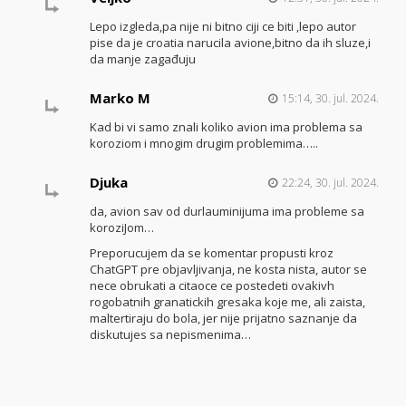
Lepo izgleda,pa nije ni bitno ciji ce biti ,lepo autor
pise da je croatia narucila avione,bitno da ih sluze,i
da manje zagađuju
Marko M
15:14, 30. jul. 2024.
Kad bi vi samo znali koliko avion ima problema sa
koroziom i mnogim drugim problemima…..
Djuka
22:24, 30. jul. 2024.
da, avion sav od durlauminijuma ima probleme sa
koroziJom…
Preporucujem da se komentar propusti kroz
ChatGPT pre objavljivanja, ne kosta nista, autor se
nece obrukati a citaoce ce postedeti ovakivh
rogobatnih granatickih gresaka koje me, ali zaista,
maltertiraju do bola, jer nije prijatno saznanje da
diskutujes sa nepismenima…