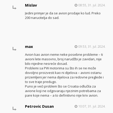
Mislav
08:55, 31. jul. 2024.
Jedini primjer je da se avion prodaje ko lud. Preko
200 narucitelja do sad.
max
09:53, 31. jul. 2024.
Avion kao avion neme neke posebne probleme – ti
avioni lete masovno, broj narudžbi je zavidan, nije
bilo nijedne nesreće dosad.
Problemi sa PW motorima su što ih se ne može
dovoljno proizvesti kao ni dijelova – avioni ostanu
prizemljeni jer nema dijelova za redovne preglede i
to sve traje predugo.
Puno je veći problem što se Croatia odlučila za
avione koji ne odgovaraju njezinim potrebama za
pare koje nema – a to definitivno nije kriv avion.
Petrovic Dusan
10:07, 31. jul. 2024.