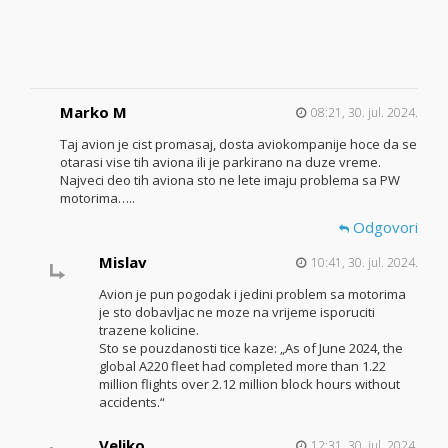
Marko M
08:21, 30. jul. 2024.
Taj avion je cist promasaj, dosta aviokompanije hoce da se
otarasi vise tih aviona ili je parkirano na duze vreme.
Najveci deo tih aviona sto ne lete imaju problema sa PW
motorima…..
Odgovori
Mislav
10:41, 30. jul. 2024.
Avion je pun pogodak i jedini problem sa motorima
je sto dobavljac ne moze na vrijeme isporuciti
trazene kolicine.
Sto se pouzdanosti tice kaze: „As of June 2024, the
global A220 fleet had completed more than 1.22
million flights over 2.12 million block hours without
accidents.“
Veljko
12:31, 30. jul. 2024.