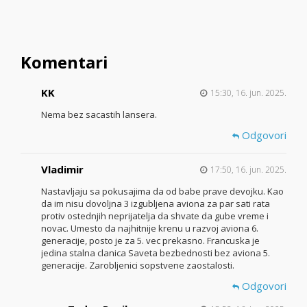
Komentari
KK
15:30, 16. jun. 2025.
Nema bez sacastih lansera.
Odgovori
Vladimir
17:50, 16. jun. 2025.
Nastavljaju sa pokusajima da od babe prave devojku. Kao
da im nisu dovoljna 3 izgubljena aviona za par sati rata
protiv ostednjih neprijatelja da shvate da gube vreme i
novac. Umesto da najhitnije krenu u razvoj aviona 6.
generacije, posto je za 5. vec prekasno. Francuska je
jedina stalna clanica Saveta bezbednosti bez aviona 5.
generacije. Zarobljenici sopstvene zaostalosti.
Odgovori