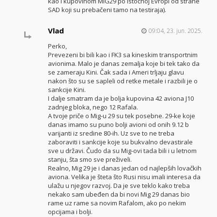
kao i kupovinom MIG29 po Istočnoj Evropi od strane
SAD koji su prebačeni tamo na testiraja).
Vlad
09:04, 23. jun. 2025.
Perko,
Prevezeni bi bili kao i FK3 sa kineskim transportnim
avionima. Malo je danas zemalja koje bi tek tako da
se zameraju Kini. Čak sada i Ameri trljaju glavu
nakon što su se sapleli od retke metale i razbili je o
sankcije Kini.
I dalje smatram da je bolja kupovina 42 aviona J10
zadnjeg bloka, nego 12 Rafala.
A tvoje priče o Mig-u 29 su tek posebne. 29-ke koje
danas imamo su puno bolji avioni od onih 9.12 b
varijanti iz sredine 80-ih. Uz sve to ne treba
zaboraviti i sankcije koje su bukvalno devastirale
sve u državi. Čudo da su Mig-ovi tada bili i u letnom
stanju, šta smo sve preživeli.
Realno, Mig 29 je i danas jedan od najlepših lovačkih
aviona. Velika je šteta što Rusi nisu imali interesa da
ulažu u njegov razvoj. Da je sve teklo kako treba
nekako sam ubeđen da bi novi Mig 29 danas bio
rame uz rame sa novim Rafalom, ako po nekim
opcijama i bolji.