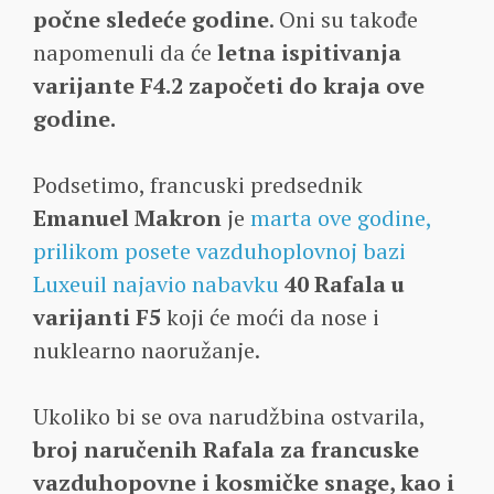
počne sledeće godine
. Oni su takođe
napomenuli da će
letna ispitivanja
varijante F4.2 započeti do kraja ove
godine.
Podsetimo, francuski predsednik
Emanuel Makron
je
marta ove godine,
prilikom posete vazduhoplovnoj bazi
Luxeuil najavio nabavku
40 Rafala u
varijanti F5
koji će moći da nose i
nuklearno naoružanje.
Ukoliko bi se ova narudžbina ostvarila,
broj naručenih Rafala za francuske
vazduhopovne i kosmičke snage, kao i