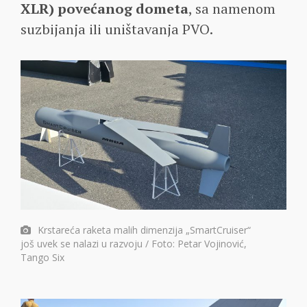
XLR) povećanog dometa
, sa namenom
suzbijanja ili uništavanja PVO.
Krstareća raketa malih dimenzija „SmartCruiser“
još uvek se nalazi u razvoju / Foto: Petar Vojinović,
Tango Six