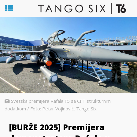
Svetska premijera Rafala F5 sa CFT strukturnim
dodatkom / Foto: Petar Vojinović, Tango Six
[BURŽE 2025] Premijera