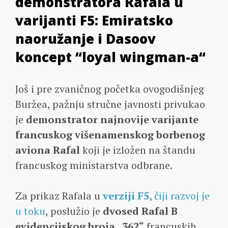
demonstratora Rafala u
varijanti F5: Emiratsko
naoružanje i Dasoov
koncept “loyal wingman-a“
Još i pre zvaničnog početka ovogodišnjeg
Buržea, pažnju stručne javnosti privukao
je
demonstrator najnovije varijante
francuskog višenamenskog borbenog
aviona Rafal
koji je izložen na štandu
francuskog ministarstva odbrane.
Za prikaz Rafala u
verziji F5,
čiji razvoj je
u toku
, poslužio je
dvosed Rafal B
evidencijskog broja „362“
francuskih