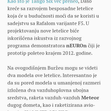
Kao što je Tango Six već preneo
, Daso
kreće sa razvojem besposadne letelice
koja će u budućnosti moći da se koristi u
sadejstvu sa Rafalom varijante F5. U
projektovanju nove letelice biće
iskorišćena iskustva iz razvojnog
programa demonstratora
nEUROn
čiji je
prototip poleteo krajem 2012. godine.
Na ovogodišnjem Buržeu mogu se videti
dva modela ove letelice. Interesantno je
da su pored modela u umanjenoj razmeri
izložena dva vazduhoplovna ubojna
sredstva, raketa vazduh-vazduh
Meteor
dugog dometa, kao i raketizirana avio-