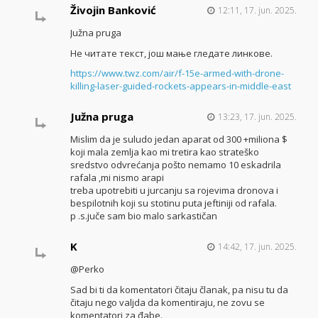
Živojin Banković
12:11, 17. jun. 2025.
Južna pruga
Не читате текст, још мање гледате линкове.
https://www.twz.com/air/f-15e-armed-with-drone-
killing-laser-guided-rockets-appears-in-middle-east
Južna pruga
13:23, 17. jun. 2025.
Mislim da je suludo jedan aparat od 300 +miliona $
koji mala zemlja kao mi tretira kao strateško
sredstvo odvrećanja pošto nemamo 10 eskadrila
rafala ,mi nismo arapi
treba upotrebiti u jurcanju sa rojevima dronova i
bespilotnih koji su stotinu puta jeftiniji od rafala.
p .s.juče sam bio malo sarkastičan
K
14:42, 17. jun. 2025.
@Perko
Sad bi ti da komentatori čitaju članak, pa nisu tu da
čitaju nego valjda da komentiraju, ne zovu se
komentatori za đabe.