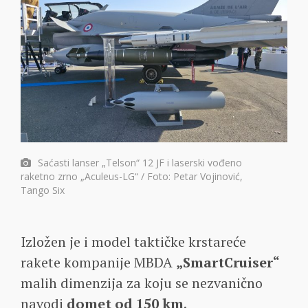
Saćasti lanser „Telson“ 12 JF i laserski vođeno
raketno zrno „Aculeus-LG“ / Foto: Petar Vojinović,
Tango Six
Izložen je i model taktičke krstareće
rakete kompanije MBDA
„SmartCruiser“
malih dimenzija za koju se nezvanično
navodi
domet od 150 km
.