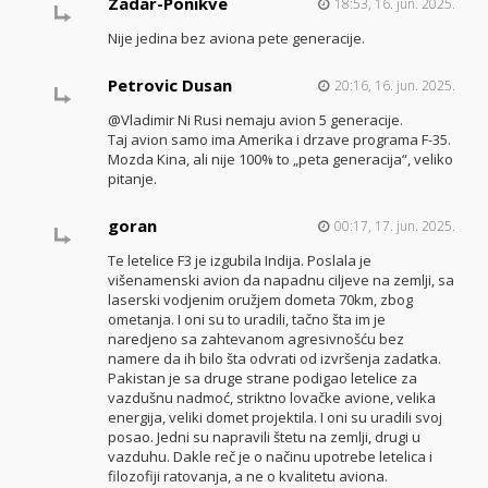
Zadar-Ponikve
18:53, 16. jun. 2025.
Nije jedina bez aviona pete generacije.
Petrovic Dusan
20:16, 16. jun. 2025.
@Vladimir Ni Rusi nemaju avion 5 generacije.
Taj avion samo ima Amerika i drzave programa F-35.
Mozda Kina, ali nije 100% to „peta generacija“, veliko
pitanje.
goran
00:17, 17. jun. 2025.
Te letelice F3 je izgubila Indija. Poslala je
višenamenski avion da napadnu ciljeve na zemlji, sa
laserski vodjenim oružjem dometa 70km, zbog
ometanja. I oni su to uradili, tačno šta im je
naredjeno sa zahtevanom agresivnošću bez
namere da ih bilo šta odvrati od izvršenja zadatka.
Pakistan je sa druge strane podigao letelice za
vazdušnu nadmoć, striktno lovačke avione, velika
energija, veliki domet projektila. I oni su uradili svoj
posao. Jedni su napravili štetu na zemlji, drugi u
vazduhu. Dakle reč je o načinu upotrebe letelica i
filozofiji ratovanja, a ne o kvalitetu aviona.