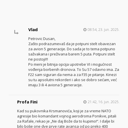
Vlad
08:54, 23. jun. 2025.
Petrovic Dusan,
Zašto podrazumevaš da je potpuni stelt obavezan
za avion 5 generacije. Do sada je to tema potpuno
sažvakana i preživana barem 5 puta. Potpuni stelt
ne postoji!!!
Po meni je bitnija opcija upotrebe VI i mogućnost
vođenja borbenih dronova. To Su 57 odavno ima. Za
F22 sam siguran da nema a za F35 je pitanje. Kinezi
su tu apsolutni rekorderi i ako se dobro sećam, već
imaju 3 ili 4 aviona 5 generacije.
Profa Fini
21:42, 16. jun. 2025.
Kad su pukovnika Krsmanovića, koji je za vreme NATO
agresije bio komandant vojnog aerodroma Ponikve, pitali
za Rafale, rekao je „Ne daj Bože da to kupimo!“. I dalje bi
bilo bolje one dve prve rate avansa od po preko 400