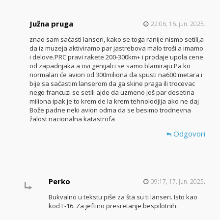
Južna pruga
22:06, 16. jun. 2025.
znao sam saćasti lanseri, kako se toga ranije nismo setili,a
da iz muzeja aktiviramo par jastrebova malo troši a imamo
i delove.PRC pravi rakete 200-300km+ i prodaje upola cene
od zapadnjaka a ovi genijalci se samo blamiraju.Pa ko
normalan će avion od 300miliona da spusti na600 metara i
bije sa saćastim lanserom da ga skine praga ili trocevac
nego francuzi se setili ajde da uzmeno još par desetina
miliona ipak je to krem de la krem tehnolodjija ako ne daj
Bože padne neki avion odma da se besimo trodnevna
žalost nacionalna katastrofa
Odgovori
Perko
09:17, 17. jun. 2025.
Bukvalno u tekstu piše za šta su ti lanseri. Isto kao
kod F-16. Za jeftino presretanje bespilotnih.