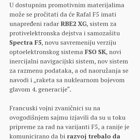
U dostupnim promotivnim materijalima
može se pročitati da će Rafal F5 imati
unapređeni radar
RBE2 XG
, sistem za
protivelektronska dejstva i samozašitu
Spectra F5
, novu savremeniju verziju
optoelektronskog sistema
FSO SK
, novi
inercijalni navigacijski sistem, nov sistem
za razmenu podataka, a od naoružanja se
navodi i „raketa sa nuklearnom bojevom
glavom 4. generacije“.
Francuski vojni zvaničnici su na
ovogodišnjem sajmu izjavili da su u toku
pripreme za rad na varijanti F5, a ranije je
komunicirano da bi
razvoj trebalo da