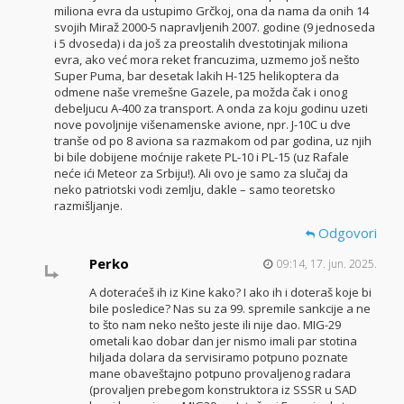
miliona evra da ustupimo Grčkoj, ona da nama da onih 14
svojih Miraž 2000-5 napravljenih 2007. godine (9 jednoseda
i 5 dvoseda) i da još za preostalih dvestotinjak miliona
evra, ako već mora reket francuzima, uzmemo još nešto
Super Puma, bar desetak lakih H-125 helikoptera da
odmene naše vremešne Gazele, pa možda čak i onog
debeljucu A-400 za transport. A onda za koju godinu uzeti
nove povoljnije višenamenske avione, npr. J-10C u dve
tranše od po 8 aviona sa razmakom od par godina, uz njih
bi bile dobijene moćnije rakete PL-10 i PL-15 (uz Rafale
neće ići Meteor za Srbiju!). Ali ovo je samo za slučaj da
neko patriotski vodi zemlju, dakle – samo teoretsko
razmišljanje.
Odgovori
Perko
09:14, 17. jun. 2025.
A doteraćeš ih iz Kine kako? I ako ih i doteraš koje bi
bile posledice? Nas su za 99. spremile sankcije a ne
to što nam neko nešto jeste ili nije dao. MIG-29
ometali kao dobar dan jer nismo imali par stotina
hiljada dolara da servisiramo potpuno poznate
mane obaveštajno potpuno provaljenog radara
(provaljen prebegom konstruktora iz SSSR u SAD