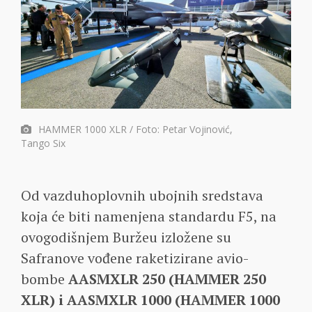
HAMMER 1000 XLR / Foto: Petar Vojinović,
Tango Six
Od vazduhoplovnih ubojnih sredstava
koja će biti namenjena standardu F5, na
ovogodišnjem Buržeu izložene su
Safranove vođene raketizirane avio-
bombe
AASMXLR 250 (HAMMER 250
XLR) i AASMXLR 1000 (HAMMER 1000