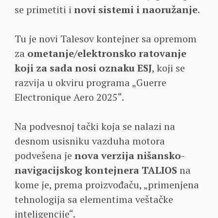
se primetiti i
novi sistemi i naoružanje
.
Tu je novi Talesov kontejner sa opremom
za
ometanje/elektronsko ratovanje
koji za sada nosi oznaku ESJ
, koji se
razvija u okviru programa „Guerre
Electronique Aero 2025“.
Na podvesnoj tački koja se nalazi na
desnom usisniku vazduha motora
podvešena je
nova verzija nišansko-
navigacijskog kontejnera TALIOS
na
kome je, prema proizvođaču, „primenjena
tehnologija sa elementima veštačke
inteligencije“.