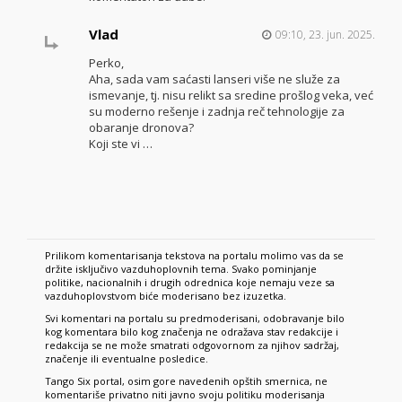
Vlad
09:10, 23. jun. 2025.
Perko,
Aha, sada vam saćasti lanseri više ne služe za
ismevanje, tj. nisu relikt sa sredine prošlog veka, već
su moderno rešenje i zadnja reč tehnologije za
obaranje dronova?
Koji ste vi …
Prilikom komentarisanja tekstova na portalu molimo vas da se
držite isključivo vazduhoplovnih tema. Svako pominjanje
politike, nacionalnih i drugih odrednica koje nemaju veze sa
vazduhoplovstvom biće moderisano bez izuzetka.
Svi komentari na portalu su predmoderisani, odobravanje bilo
kog komentara bilo kog značenja ne odražava stav redakcije i
redakcija se ne može smatrati odgovornom za njihov sadržaj,
značenje ili eventualne posledice.
Tango Six portal, osim gore navedenih opštih smernica, ne
komentariše privatno niti javno svoju politiku moderisanja