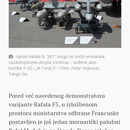
Ispred Rafala B “301“ mogu se uočiti emiratska
vazduhoplovna ubojna sredstva – vođene avio-
bombe P-32 i „Al Tariq-S“ / Foto: Petar Vojinović,
Tango Six
Pored već navedenog demonstratora
varijante Rafala F5, u izložbenom
prostoru ministarstva odbrane Francuske
postavljen je još jedan mornarički palubni