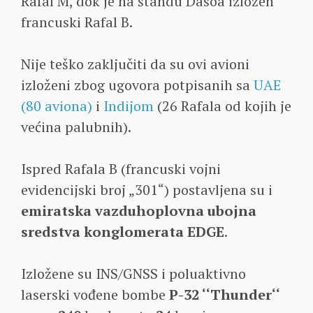
Rafal M, dok je na štandu Dasoa izložen
francuski Rafal B.
Nije teško zaključiti da su ovi avioni
izloženi zbog ugovora potpisanih sa
UAE
(80 aviona)
i
Indijom
(26 Rafala od kojih je
većina palubnih).
Ispred Rafala B (francuski vojni
evidencijski broj „301“) postavljena su i
emiratska vazduhoplovna ubojna
sredstva konglomerata EDGE
.
Izložene su INS/GNSS i poluaktivno
laserski vođene bombe
P-32 ‘‘Thunder‘‘