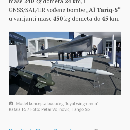
mase
240
kg dometa
24
km, i
GNSS/SAL/IIR vođene bombe „
Al Tariq-S“
u varijanti mase
450
kg dometa do
45
km.
Model koncepta budućeg “loyal wingman-a“
Rafala F5 / Foto: Petar Vojinović, Tango Six