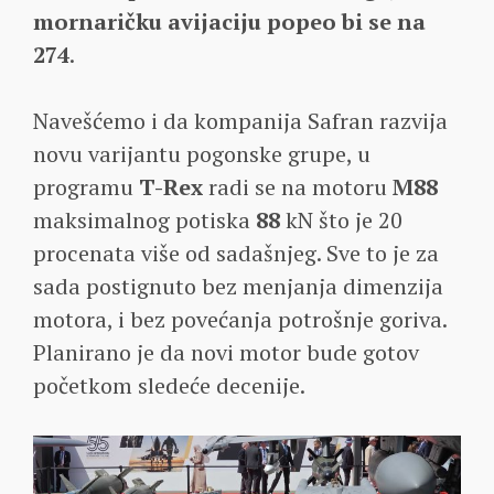
mornaričku avijaciju popeo bi se na
274
.
Navešćemo i da kompanija Safran razvija
novu varijantu pogonske grupe, u
programu
T-Rex
radi se na motoru
M88
maksimalnog potiska
88
kN što je 20
procenata više od sadašnjeg. Sve to je za
sada postignuto bez menjanja dimenzija
motora, i bez povećanja potrošnje goriva.
Planirano je da novi motor bude gotov
početkom sledeće decenije.