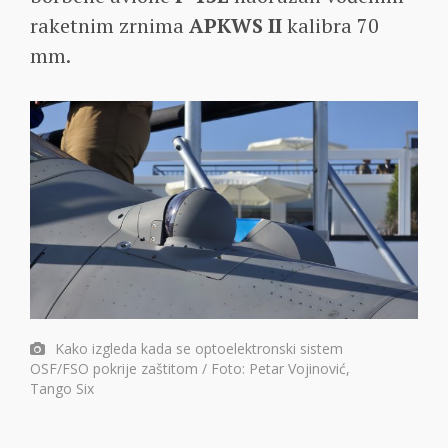
raketnim zrnima
APKWS II
kalibra 70
mm.
Kako izgleda kada se optoelektronski sistem
OSF/FSO pokrije zaštitom / Foto: Petar Vojinović,
Tango Six