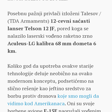
Posebnu pažnji privlači izloženi Talesov /
(TDA Armaments)
12-cevni saćasti
lanser Telson 12 JF
, pored koga se
nalazilo laserski vođeno raketno zrno
Aculeus-LG kalibra 68 mm dometa 6
km
.
Koliko god da upotreba ovakve starije
tehnologije deluje neobično na ovako
modernom konceptu, podsetićemo na
slično rešenje kao jeftino sredstvo za
borbu protiv dronova
koje smo mogli da
vidimo kod Amerikanaca
. Oni su svoje
borbene avione
F-15E
naoružali vođenim